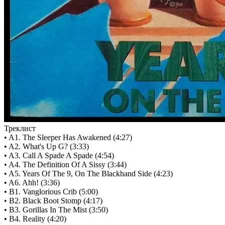
Треклист
• A1. The Sleeper Has Awakened (4:27)
• A2. What's Up G? (3:33)
• A3. Call A Spade A Spade (4:54)
• A4. The Definition Of A Sissy (3:44)
• A5. Years Of The 9, On The Blackhand Side (4:23)
• A6. Ahh! (3:36)
• B1. Vanglorious Crib (5:00)
• B2. Black Boot Stomp (4:17)
• B3. Gorillas In The Mist (3:50)
• B4. Reality (4:20)