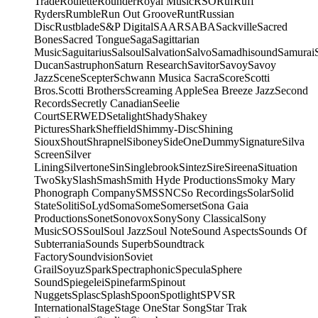
Trade
Roulette
Rounder
Royal Music
RSO
Ruf
Ruff
Ryders
Rumble
Run Out Groove
Runt
Russian
Disc
Rustblade
S&P Digital
SAAR
SABA
Sackville
Sacred
Bones
Sacred Tongue
Saga
Sagittarian
Music
Saguitarius
Salsoul
Salvation
Salvo
Samadhisound
Samurai
Ducan
Sastruphon
Saturn Research
Savitor
Savoy
Savoy
Jazz
Scene
Scepter
Schwann Musica Sacra
Score
Scotti
Bros.
Scotti Brothers
Screaming Apple
Sea Breeze Jazz
Second
Records
Secretly Canadian
Seelie
Court
SERWED
Setalight
Shady
Shakey
Pictures
Shark
Sheffield
Shimmy-Disc
Shining
Sioux
Shout
Shrapnel
Siboney
SideOneDummy
Signature
Silva
Screen
Silver
Lining
Silvertone
Sin
Singlebrook
Sintez
Sire
Sireena
Situation
Two
Sky
Slash
Smash
Smith Hyde Productions
Smoky Mary
Phonograph Company
SMS
SNC
So Recordings
Solar
Solid
State
Soliti
SoLyd
Soma
Some
Somerset
Sona Gaia
Productions
Sonet
Sonovox
Sony
Sony Classical
Sony
Music
SOS
Soul
Soul Jazz
Soul Note
Sound Aspects
Sounds Of
Subterrania
Sounds Superb
Soundtrack
Factory
Soundvision
Soviet
Grail
Soyuz
Spark
Spectraphonic
Specula
Sphere
Sound
Spiegelei
Spinefarm
Spinout
Nuggets
Splasc
Splash
Spoon
Spotlight
SPV
SR
International
Stage
Stage One
Star Song
Star Trak