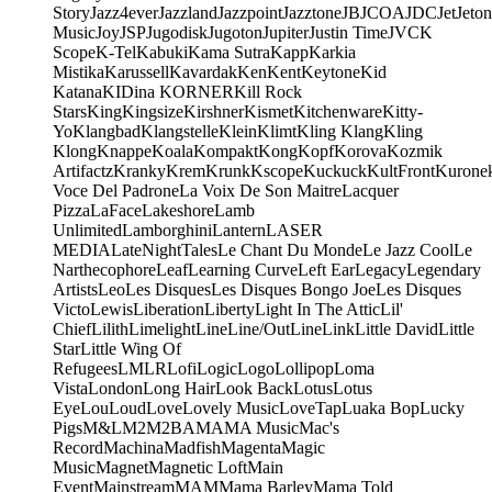
Story
Jazz4ever
Jazzland
Jazzpoint
Jazztone
JB
JCOA
JDC
Jet
Jeton
Music
Joy
JSP
Jugodisk
Jugoton
Jupiter
Justin Time
JVC
K
Scope
K-Tel
Kabuki
Kama Sutra
Kapp
Karkia
Mistika
Karussell
Kavardak
Ken
Kent
Keytone
Kid
Katana
KIDina KORNER
Kill Rock
Stars
King
Kingsize
Kirshner
Kismet
Kitchenware
Kitty-
Yo
Klangbad
Klangstelle
Klein
Klimt
Kling Klang
Kling
Klong
Knappe
Koala
Kompakt
Kong
Kopf
Korova
Kozmik
Artifactz
Kranky
Krem
Krunk
Kscope
Kuckuck
KultFront
Kurone
Voce Del Padrone
La Voix De Son Maitre
Lacquer
Pizza
LaFace
Lakeshore
Lamb
Unlimited
Lamborghini
Lantern
LASER
MEDIA
LateNightTales
Le Chant Du Monde
Le Jazz Cool
Le
Narthecophore
Leaf
Learning Curve
Left Ear
Legacy
Legendary
Artists
Leo
Les Disques
Les Disques Bongo Joe
Les Disques
Victo
Lewis
Liberation
Liberty
Light In The Attic
Lil'
Chief
Lilith
Limelight
Line
Line/OutLine
Link
Little David
Little
Star
Little Wing Of
Refugees
LMLR
Lofi
Logic
Logo
Lollipop
Loma
Vista
London
Long Hair
Look Back
Lotus
Lotus
Eye
Lou
Loud
Love
Lovely Music
LoveTap
Luaka Bop
Lucky
Pigs
M&L
M2
M2BA
MA
MA Music
Mac's
Record
Machina
Madfish
Magenta
Magic
Music
Magnet
Magnetic Loft
Main
Event
Mainstream
MAM
Mama Barley
Mama Told