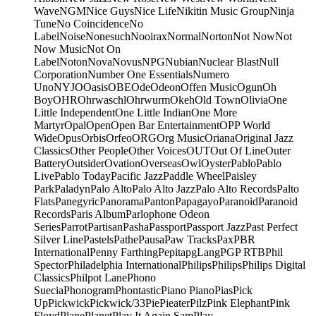
Wave
NGM
Nice Guys
Nice Life
Nikitin Music Group
Ninja
Tune
No Coincidence
No
Label
Noise
Nonesuch
Nooirax
Normal
Norton
Not Now
Not
Now Music
Not On
Label
Noton
Nova
Novus
NPG
Nubian
Nuclear Blast
Null
Corporation
Number One Essentials
Numero
Uno
NYJO
Oasis
OBE
Ode
Odeon
Offen Music
Ogun
Oh
Boy
OHR
Ohrwaschl
Ohrwurm
Okeh
Old Town
Olivia
One
Little Independent
One Little Indian
One More
Martyr
Opal
Open
Open Bar Entertainment
OPP World
Wide
Opus
Orbis
Orfeo
ORG
Org Music
Oriana
Original Jazz
Classics
Other People
Other Voices
OUT
Out Of Line
Outer
Battery
Outsider
Ovation
Overseas
Owl
Oyster
Pablo
Pablo
Live
Pablo Today
Pacific Jazz
Paddle Wheel
Paisley
Park
Paladyn
Palo Alto
Palo Alto Jazz
Palo Alto Records
Palto
Flats
Panegyric
Panorama
Panton
Papagayo
Paranoid
Paranoid
Records
Paris Album
Parlophone Odeon
Series
Parrot
Partisan
Pasha
Passport
Passport Jazz
Past Perfect
Silver Line
Pastels
Pathe
Pausa
Paw Tracks
Pax
PBR
International
Penny Farthing
Pepita
pgLang
PGP RTB
Phil
Spector
Philadelphia International
Philips
Philips
Philips Digital
Classics
Philpot Lane
Phono
Suecia
Phonogram
Phontastic
Piano Piano
Pias
Pick
Up
Pickwick
Pickwick/33
Pie
Pieater
Pilz
Pink Elephant
Pink
Floyd
Plane
Planet
Play It Again Sam
Play