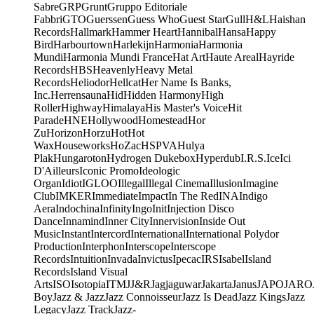
Sabre
GRP
Grunt
Gruppo Editoriale
Fabbri
GTO
Guerssen
Guess Who
Guest Star
Gull
H&L
Haishan
Records
Hallmark
Hammer Heart
Hannibal
Hansa
Happy
Bird
Harbourtown
Harlekijn
Harmonia
Harmonia
Mundi
Harmonia Mundi France
Hat Art
Haute Areal
Hayride
Records
HBS
Heavenly
Heavy Metal
Records
Heliodor
Hellcat
Her Name Is Banks,
Inc.
Herrensauna
Hid
Hidden Harmony
High
Roller
Highway
Himalaya
His Master's Voice
Hit
Parade
HNE
Hollywood
Homestead
Hor
Zu
Horizon
Horzu
Hot
Hot
Wax
Houseworks
HoZac
HSPVA
Hulya
Plak
Hungaroton
Hydrogen Dukebox
Hyperdub
I.R.S.
Ice
Ici
D'Ailleurs
Iconic Promo
Ideologic
Organ
Idiot
IGLOO
Illegal
Illegal Cinema
Illusion
Imagine
Club
IMKER
Immediate
Impact
In The Red
INA
Indigo
Aera
Indochina
Infinity
Ingo
Init
Injection Disco
Dance
Innamind
Inner City
Innervision
Inside Out
Music
Instant
Intercord
International
International Polydor
Production
Interphon
Interscope
Interscope
Records
Intuition
Invada
Invictus
Ipecac
IRS
Isabel
Island
Records
Island Visual
Arts
ISO
Isotopia
ITM
J
J&R
Jagjaguwar
Jakarta
Janus
JAPO
JARO
Boy
Jazz & Jazz
Jazz Connoisseur
Jazz Is Dead
Jazz Kings
Jazz
Legacy
Jazz Track
Jazz-