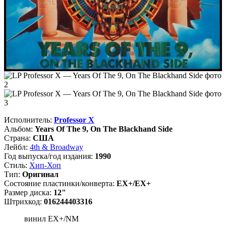
Исполнитель:
Professor X
Альбом:
Years Of The 9, On The Blackhand Side
Страна:
США
Лейбл:
4th & Broadway
Год выпуска/год издания:
1990
Стиль:
Хип-Хоп
Тип:
Оригинал
Состояние пластинки/конверта:
EX+/EX+
Размер диска:
12"
Штрихкод:
016244403316
винил EX+/NM