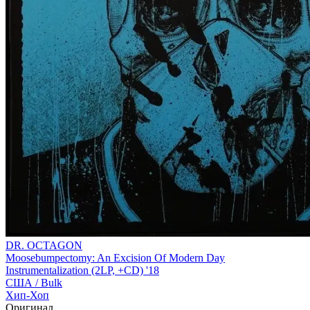
DR. OCTAGON
Moosebumpectomy: An Excision Of Modern Day
Instrumentalization (2LP, +CD) '18
США /
Bulk
Хип-Хоп
Оригинал