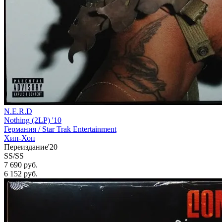
N.E.R.D
Nothing (2LP) '10
Германия /
Star Trak Entertainment
Хип-Хоп
Переиздание'20
SS/SS
7 690 руб.
6 152
руб.