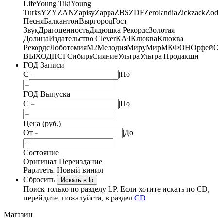
Life
Young Tiki
Young
Turks
YZY
ZAN
Zapisy
Zappa
ZBS
ZDF
Zerolandia
Zickzack
Zod
Песня
Балкантон
Выргород
Гост
Звук
Драгоценность
Дядюшка Рекордс
Золотая
Долина
Издательство Clever
КАЧ
Клюква
Клюква
Рекордс
Лоботомия
М2
Мелодия
МируМир
МКФОН
Орфей
О
ВЫХОД
ПСГ
Сибирь
Сияние
Ультра
Ультра Продакшн
ГОД Записи
С
|
По
ГОД Выпуска
С
|
По
Цена (руб.)
От
|
До
Состояние
Оригинал
Переиздание
Раритеты
Новый винил
Сбросить
Искать в lp
Поиск только по разделу LP. Если хотите искать по CD,
перейдите, пожалуйста, в раздел
CD
.
Магазин