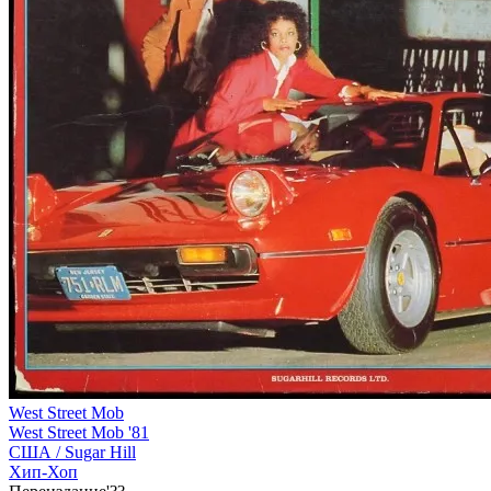
West Street Mob
West Street Mob '81
США /
Sugar Hill
Хип-Хоп