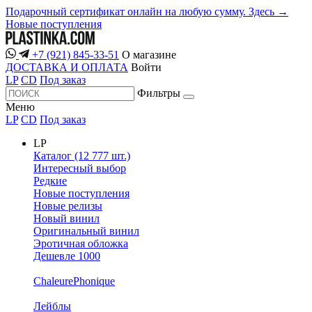
Подарочный сертификат онлайн на любую сумму. Здесь →
Новые поступления
+7 (921) 845-33-51
О магазине
ДОСТАВКА И ОПЛАТА
Войти
LP
CD
Под заказ
Фильтры
Меню
LP
CD
Под заказ
LP
Каталог (12 777 шт.)
Интересный выбор
Редкие
Новые поступления
Новые релизы
Новый винил
Оригинальный винил
Эротичная обложка
Дешевле 1000
ChaleurePhonique
Лейблы