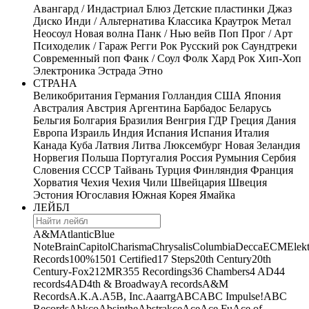
Авангард / Индастриал
Блюз
Детские пластинки
Джаз
Диско
Инди / Альтернатива
Классика
Краутрок
Метал
Неосоул
Новая волна
Панк / Нью вейв
Поп
Прог / Арт
Психоделик / Гараж
Регги
Рок
Русский рок
Саундтреки
Современный поп
Фанк / Соул
Фолк
Хард Рок
Хип-Хоп
Электроника
Эстрада
Этно
СТРАНА
Великобритания
Германия
Голландия
США
Япония
Австралия
Австрия
Аргентина
Барбадос
Беларусь
Бельгия
Болгария
Бразилия
Венгрия
ГДР
Греция
Дания
Европа
Израиль
Индия
Испания
Испания
Италия
Канада
Куба
Латвия
Литва
Люксембург
Новая Зеландия
Норвегия
Польша
Португалия
Россия
Румыния
Сербия
Словения
СССР
Тайвань
Турция
Финляндия
Франция
Хорватия
Чехия
Чехия
Чили
Швейцария
Швеция
Эстония
Югославия
Южная Корея
Ямайка
ЛЕЙБЛ
A&M
Atlantic
Blue
Note
Brain
Capitol
Charisma
Chrysalis
Columbia
Decca
ECM
Elek
Records
100%
1501 Certified
17 Steps
20th Century
20th
Century-Fox
21
2MR
355 Recordings
36 Chambers
4 AD
44
records
4AD
4th & Broadway
A records
A&M
Records
A.K.A.
A5B, Inc.
Aaarrg
ABC
ABC Impulse!
ABC
Records
Abkco
Absinthe
Abstrakce
Ace
Ace Fu
Ace of