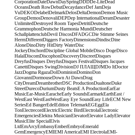
Corporation
Date
Dawn
DaySpring
DDD
De-Lite
Dead
Oceans
Death Row
Debut
Decaydance
Def Jam
Deja
Vu
DEKO
Delabel
Delmark
Delos
Delta
Demon
Demon Music
Group
Demos
Denovali
DEP
Dep International
Deram
Desaster
Unlimited
Destroyed Room Tapes
Detriti
Deutsche
Grammophon
Deutsche Harmonia Mundi
Deutscher
Schallplattenclub
Devil Discos
DFA
DGC
Die Stimme Seines
Herrn
Different
Diggers Factory
Dimensions
Dindisc
Dine
Alone
Dino
Dirty Hit
Dirty Water
Disc
Jockey
Dischord
Discipline Global Mobile
Disco Doge
Disco
Halal
Discom
Discophon
Discovery
Discreet
Disques
Dreyfus
Disques Dreyfus
Disques Festival
Disques Jacques
Canetti
Disques Swing
Division
DJ ПЛАЩ
DJM
Do It
Doctor
Jazz
Dogma Rgaza
Dol
Dominion
Domino
Don
Giovanni
Dormouse
Down At Dawn
Drag
City
Dream
Dreambrother
DSC Production
Dualtone
Duke
Street
Dureco
Durium
Dusty Beats
E A Production
Ear
Ear
Music
Ear-Music
Earache
Early Sounds
Earmark
Earth
East /
West
East West
EastWest
Easy Eye Sound
Easy Life
ECM New
Series
Ed Banger
Edel
Edition Telemark
EG
Egg
Ela
Ton
Electrecord
Electric
Electric Bird
Electrola
Electronic
Emergencies
Elektra Musician
Elevator
Elevator Lady
Elevator
Music
Elite Special
Elvis
Ltd
EmArcy
Embassy
Ember
Embryo
Emerald
Gem
Emergency
EMI
EMI America
EMI Electrola
EMI-