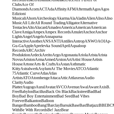
Clubs
Ace Of
Diamonds
Acorn
ACT
Ada
Affinity
AFM
Aftermath
Agos
Agos
Edizioni
Musicali
Ahorn
Aircheology
Akarma
Ala
Aladin
Alien
Aliso
Aliso
Music
All Life
All Round Trading
Alligator
Alternative
Tentacles
Alto
Alucard
Amadeo
America
American
American
Clave
Amiga
Ampex
Ampex Records
Amulet
Anchor
Anchor
Lights
Angel
Angelo
Annapurna
Interactive
Another
ANS
ANTI
Antilles
Antrop
ANWO
AOI
Ap-
Gu-Ga
Apple
Aprelevka Sound
April
Aqualoop
Records
ARC
Archiv
Produktion
Ardeck
Areito
Argo
Argonauta
Ariola
Arista
Arista
Novus
Ariston
Arma
Armed
Arston
Art
Artist House
Artists
House
Artone
Arts & Crafts
As
Astan
Asthmatic
Kitty
Astralwerk
Asylum
At The Movies
ATCO
Atlantic
75
Atlantic Curve
Atlas
Atlas
Artists
ATO
Atomhenge
Attaca
Attic
Attlaxeras
Audio
Clarity
Audio
Platter
Augogo
Aural
Avatar
AVCO
Avenue
Awal
Aware
Axis
B.
Free
Babylon
Bacillus
Back On Black
Backstreet
Bad
Bad
Boy
Bad Boy Entertainment
Bad Seed
Bad Vibes
Forever
Balkanton
Balloon
Banger
Bamboo
Bang!
Barclay
Barsuk
Base
Basf
Batjazz
BBE
BC
With
Be With Records
Be! Jazz
Bear