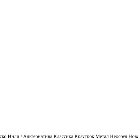
ско
Инди / Альтернатива
Классика
Краутрок
Метал
Неосоул
Нов