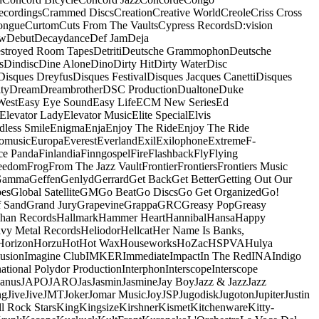
ecordings
Crammed Discs
Creation
Creative World
Creole
Criss Cross
ongue
Curtom
Cuts From The Vaults
Cypress Records
D:vision
ow
Debut
Decaydance
Def Jam
Deja
stroyed Room Tapes
Detriti
Deutsche Grammophon
Deutsche
s
Dindisc
Dine Alone
Dino
Dirty Hit
Dirty Water
Disc
Disques Dreyfus
Disques Festival
Disques Jacques Canetti
Disques
ty
Dream
Dreambrother
DSC Production
Dualtone
Duke
West
Easy Eye Sound
Easy Life
ECM New Series
Ed
Elevator Lady
Elevator Music
Elite Special
Elvis
dless Smile
Enigma
Enja
Enjoy The Ride
Enjoy The Ride
omusic
Europa
Everest
Everland
Exil
Exilophone
Extreme
F-
ce Panda
Finlandia
Finngospel
Fire
Flashback
Fly
Flying
eedom
Frog
From The Jazz Vault
Frontier
Frontiers
Frontiers Music
Gamma
Geffen
Genlyd
Gerrard
Get Back
Get Better
Getting Out Our
pes
Global Satellite
GM
Go Beat
Go Discs
Go Get Organized
Go!
f Sand
Grand Jury
Grapevine
Grappa
GRC
Greasy Pop
Greasy
han Records
Hallmark
Hammer Heart
Hannibal
Hansa
Happy
vy Metal Records
Heliodor
Hellcat
Her Name Is Banks,
Horizon
Horzu
Hot
Hot Wax
Houseworks
HoZac
HSPVA
Hulya
lusion
Imagine Club
IMKER
Immediate
Impact
In The Red
INA
Indigo
national Polydor Production
Interphon
Interscope
Interscope
Janus
JAPO
JARO
Jas
Jasmin
Jasmine
Jay Boy
Jazz & Jazz
Jazz
ng
Jive
Jive
JMT
Joker
Jomar Music
Joy
JSP
Jugodisk
Jugoton
Jupiter
Justin
ll Rock Stars
King
Kingsize
Kirshner
Kismet
Kitchenware
Kitty-