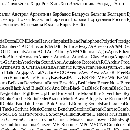
к / Соул
Фолк
Хард Рок
Хип-Хоп
Электроника
Эстрада
Этно
ралия
Австрия
Аргентина
Барбадос
Беларусь
Бельгия
Болгария
Б
сембург
Новая Зеландия
Норвегия
Польша
Португалия
Россия
Р
я
Эстония
Югославия
Южная Корея
Ямайка
ia
Decca
ECM
Elektra
Harvest
Impulse!
Island
Parlophone
Polydor
Prestig
 Chambers
4 AD
44 records
4AD
4th & Broadway
7A
A records
A&M Rec
 Of Diamonds
Acorn
ACT
Ada
Affinity
AFM
Aftermath
Agos
Agos Edizio
Alto
Alucard
Amadeo
America
American
American Clave
Amiga
Ampex
A
u-Ga
Apple
Aprelevka Sound
April
Aqualoop Records
ARC
Archiv Prod
Artone
Arts & Crafts
As
Astan
Asthmatic Kitty
Astralwerk
Asylum
At The
o Platter
Augogo
Aural
Avatar
AVCO
Avenue
Awal
Aware
Axis
B. Free
Ba
anger
Bamboo
Bang!
Barclay
Base
Basf
Batjazz
BBE
BCM
Be With
Be Wit
atrix
Bellevue
Bertelsmann
Berton
Beserkley
Bethlehem
Better Noise
Bey
k Acre
Black And Blue
Black And Blue
Black Cat
Black Forum
Black Jaz
 Negro
Blind Pig
Blow Up
Blue Horizon
Blue Moon
Blue Silver
Blue Sky
d
Brain Crusher
Brainfeeder
Branch Music
Brave
Bridge Nine Records
Br
f
Buddah
Buddah Records
Buk
Bureau B
Burning Sounds
Bushbranch
Bu
d Tracks
Carlyne Music
Carnage Benelux
Caroline
Carpark
Carrere
Casabl
Pool
CBS Masterworks
CBS/Sony
Celluloid
Centre D'etudes Musicales
C
ess
Chevron
Chiaroscuro
Chic
Chimera Music
China
Chiswick
Chlodwig
eveland International
Closer
CMH Records
CMP
CMV
CNR
Cobblers
Cob
s
Columbia Odyssey
Commodore
Compost
Concept
Concert Hall
Concor