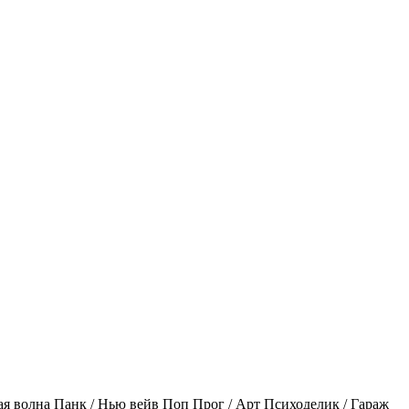
ая волна
Панк / Нью вейв
Поп
Прог / Арт
Психоделик / Гараж