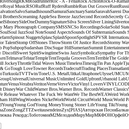
Riversong
RKM
Roadrunner
Roc - A - Fella
Rock Action
Rock-O-Rama
er
Royal Music
RSO
Ruf
Ruff Ryders
Rumble
Run Out Groove
Runt
Russi
alvation
Salvo
Samadhisound
Samurai
Sanctuary
Santa
Saravah
Sareni Du
ti Brothers
Screaming Apple
Sea Breeze Jazz
Second Records
Secretly C
el
Siboney
SideOneDummy
Signature
Silva Screen
Silver Lining
Silverto
y Mary Phonograph Company
SMS
SNC
So Recordings
Solar
Solid Stat
Soul
Soul Jazz
Soul Note
Sound Aspects
Sounds Of Subterrania
Sounds 
efarm
Spinout Nuggets
Splasc
Splash
Spoon
Spotlight
SPV
SR Internation
Vor Talent
Stomp Off
Stones Throw
Storm Of Justice Records
Stormy Wa
b Pop
Subpop
Sudarshan Disc
Sugar Hill
Sumerian
Summit Entertainmen
 Discofil
Sweet Spirit
Swingtime
Swiss Jazz
Symbolica
Sympathy For Th
ken
Telmavar
Telstar
Temple
Tent
Tequila Grooves
Tern
Terrible
The Golde
ill Jockey
Throttle
Tidal Waves Music
Timeless
Timesig
Tin Pan Apple
Tj
 & Go
Tough Love
Towner Records
Tradecraft
Trading Places
Transatlant
bo
Turkuola
TVT
Twin/Tone
U.S. Metal
Ulitka
Ultraphone
Ulysse
UMC
UM
Group
Universal
Universal Music
Unlimited Gold
Upfront
Urbanoid Lab
U
ture
Venus
Verabra
Veriton
Verne
Verve
Victor
Vinyl Lovers
VINYLCOD
t Disney
War Child
Warner Bros.
Warner Bros. Records
Warner Classics
e Release Whatever The Fuck We Want
We The Best
WEA
Weird Worl
ham Hill
Wing
Wooden Nickel
World
World Circuit
World Music
World Pa
d
Young
Young God
Young Money
Young Stoner Life
Young Tiki
Young
na
Zone
Zong
ZTT
Zweitausendeins
Zyx
[PIAS]
Авторская Песня
Балка
люква Рекордс
Лоботомия
М2
Мелодия
МируМир
МКФОН
Орфей
О