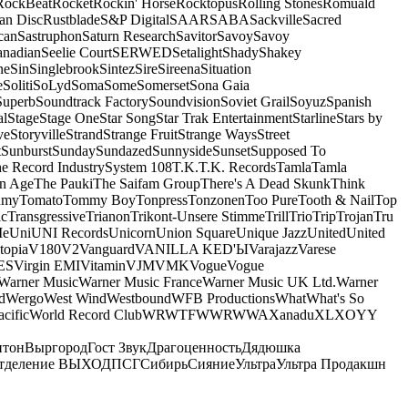
RockBeat
Rocket
Rockin' Horse
Rocktopus
Rolling Stones
Romuald
an Disc
Rustblade
S&P Digital
SAAR
SABA
Sackville
Sacred
can
Sastruphon
Saturn Research
Savitor
Savoy
Savoy
anadian
Seelie Court
SERWED
Setalight
Shady
Shakey
ne
Sin
Singlebrook
Sintez
Sire
Sireena
Situation
e
Soliti
SoLyd
Soma
Some
Somerset
Sona Gaia
Superb
Soundtrack Factory
Soundvision
Soviet Grail
Soyuz
Spanish
al
Stage
Stage One
Star Song
Star Trak Entertainment
Starline
Stars by
ve
Storyville
Strand
Strange Fruit
Strange Ways
Street
t
Sunburst
Sunday
Sundazed
Sunnyside
Sunset
Supposed To
e Record Industry
System 108
T.K.
T.K. Records
Tamla
Tamla
n Age
The Pauki
The Saifam Group
There's A Dead Skunk
Think
umy
Tomato
Tommy Boy
Tonpress
Tonzonen
Too Pure
Tooth & Nail
Top
ic
Transgressive
Trianon
Trikont-Unsere Stimme
Trill
Trio
Trip
Trojan
Tru
e
Uni
UNI Records
Unicorn
Union Square
Unique Jazz
United
United
topia
V180
V2
Vanguard
VANILLA KED'Ы
Varajazz
Varese
ES
Virgin EMI
Vitamin
VJM
VMK
Vogue
Vogue
Warner Music
Warner Music France
Warner Music UK Ltd.
Warner
d
Wergo
West Wind
Westbound
WFB Productions
What
What's So
cific
World Record Club
WRWTFWWR
WWA
Xanadu
XL
XO
Y
Y
нтон
Выргород
Гост Звук
Драгоценность
Дядюшка
тделение ВЫХОД
ПСГ
Сибирь
Сияние
Ультра
Ультра Продакшн