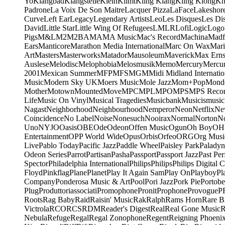
Yo
Klangbad
Klangstelle
Klein
Klimt
Kling Klang
Kling Klong
Kn
Padrone
La Voix De Son Maitre
Lacquer Pizza
LaFace
Lakeshor
Curve
Left Ear
Legacy
Legendary Artists
Leo
Les Disques
Les Di
David
Little Star
Little Wing Of Refugees
LMLR
Lofi
Logic
Logo
Pigs
M&L
M2
M2BA
MA
MA Music
Mac's Record
Machina
Madf
Ears
Manticore
Marathon Media International
Marc On Wax
Mari
Art
Masters
Masterworks
Matador
Mausoleum
Maverick
Max Erns
Auslese
Melodisc
Melophobia
Melosmusik
Memo
Mercury
Mercu
2001
Mexican Summer
MFP
MFS
MGM
Midi
Midland Internatio
Music
Modern Sky UK
Moers Music
Mole Jazz
Mom+Pop
Mond
Mother
Motown
Mounted
Move
MPC
MPL
MPO
MPS
MPS Recor
Life
Music On Vinyl
Musical Tragedies
Musicbank
Musicismusic
Nagast
Neighborhood
Neighbourhood
Nemperor
Neon
Netflix
Ne
Coincidence
No Label
Noise
Nonesuch
Nooirax
Normal
Norton
N
Uno
NYJO
Oasis
OBE
Ode
Odeon
Offen Music
Ogun
Oh Boy
OH
Entertainment
OPP World Wide
Opus
Orbis
Orfeo
ORG
Org Musi
Live
Pablo Today
Pacific Jazz
Paddle Wheel
Paisley Park
Paladyn
Odeon Series
Parrot
Partisan
Pasha
Passport
Passport Jazz
Past Per
Spector
Philadelphia International
Philips
Philips
Philips Digital C
Floyd
Pinkflag
Plane
Planet
Play It Again Sam
Play On
Playboy
Pl
Company
Ponderosa Music & Art
Pool
Pori Jazz
Pork Pie
Portobe
Plug
Produttoriassociati
Promophone
Pronit
Prophone
Provogue
P
Roots
Rag Baby
Raid
Raisin' Music
Rak
Ralph
Rams Horn
Rare B
Victrola
RCO
RCS
RDM
Reader's Digest
Real
Real Gone Music
R
Nebula
Refuge
Regal
Regal Zonophone
Regent
Reigning Phoeni