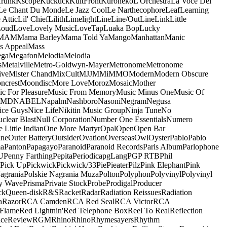
runk
Kscope
Kuckuck
KultFront
Kuroneko
L'Orchestra
La Voce Del
Le Chant Du Monde
Le Jazz Cool
Le Narthecophore
Leaf
Learning
 Attic
Lil' Chief
Lilith
Limelight
Line
Line/OutLine
Link
Little
Loud
Love
Lovely Music
LoveTap
Luaka Bop
Lucky
MAM
Mama Barley
Mama Told Ya
Mango
Manhattan
Manic
s Appeal
Mass
ga
Megafon
Melodia
Melodia
s
Metalville
Metro-Goldwyn-Mayer
Metronome
Metronome
ive
Mister Chand
MixCult
MJJ
MMi
MMO
Modern
Modern Obscure
ncrest
Moondisc
More Love
Moroz
Mosaic
Mother
c For Pleasure
Music From Memory
Music Minus One
Music Of
5MD
NABEL
Napalm
Nashboro
Nasoni
Negram
Negusa
ice Guys
Nice Life
Nikitin Music Group
Ninja Tune
No
clear Blast
Null Corporation
Number One Essentials
Numero
 Little Indian
One More Martyr
Opal
Open
Open Bar
ine
Outer Battery
Outsider
Ovation
Overseas
Owl
Oyster
Pablo
Pablo
ma
Panton
Papagayo
Paranoid
Paranoid Records
Paris Album
Parlophone
U
Penny Farthing
Pepita
Periodica
pgLang
PGP RTB
Phil
Pick Up
Pickwick
Pickwick/33
Pie
Pieater
Pilz
Pink Elephant
Pink
agrania
Polskie Nagrania Muza
Polton
Polyphon
Polyvinyl
Polyvinyl
y Wave
Prisma
Private Stock
Probe
Prodigal
Producer
ck
Queen-disk
R&S
Racket
Radar
Radiation Reissues
Radiation
a
Razor
RCA Camden
RCA Red Seal
RCA Victor
RCA
Flame
Red Lightnin'
Red Telephone Box
Reel To Real
Reflection
ce
Review
RGM
Rhino
Rhino
Rhymesayers
Rhythm