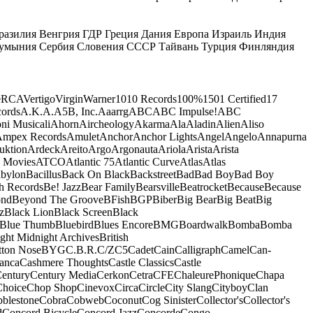
разилия
Венгрия
ГДР
Греция
Дания
Европа
Израиль
Индия
умыния
Сербия
Словения
СССР
Тайвань
Турция
Финляндия
e
RCA
Vertigo
Virgin
Warner
10
10 Records
100%
1501 Certified
17
ords
A.K.A.
A5B, Inc.
Aaarrg
ABC
ABC Impulse!
ABC
ni Musicali
Ahorn
Aircheology
Akarma
Ala
Aladin
Alien
Aliso
mpex Records
Amulet
Anchor
Anchor Lights
Angel
Angelo
Annapurna
uktion
Ardeck
Areito
Argo
Argonauta
Ariola
Arista
Arista
 Movies
ATCO
Atlantic 75
Atlantic Curve
Atlas
Atlas
bylon
Bacillus
Back On Black
Backstreet
Bad
Bad Boy
Bad Boy
h Records
Be! Jazz
Bear Family
Bearsville
Beatrocket
Because
Because
ond
Beyond The Groove
BFish
BGP
Biber
Big Bear
Big Beat
Big
z
Black Lion
Black Screen
Black
Blue Thumb
Bluebird
Blues Encore
BMG
Boardwalk
Bomba
Bomba
ight Midnight Archives
British
tton Nose
BYG
C.B.R.
C/Z
C5
Cadet
Cain
Calligraph
Camel
Can-
anca
Cashmere Thoughts
Castle Classics
Castle
entury
Century Media
Cerkon
Cetra
CFE
ChaleurePhonique
Chapa
Choice
Chop Shop
Cinevox
Circa
Circle
City Slang
Cityboy
Clan
blestone
Cobra
Cobweb
Coconut
Cog Sinister
Collector's
Collector's
d
Concord Bicycle
Concord Jazz
Concorde
Congo