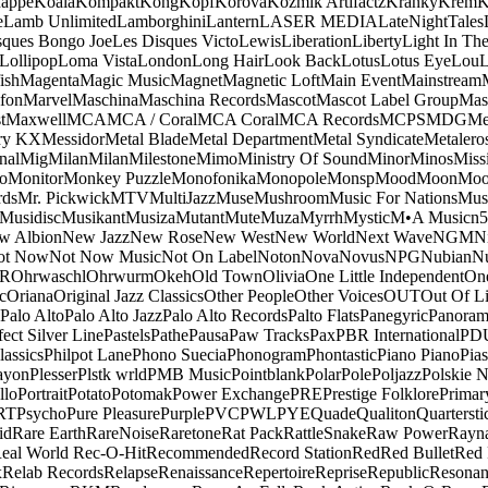
appe
Koala
Kompakt
Kong
Kopf
Korova
Kozmik Artifactz
Kranky
Krem
K
e
Lamb Unlimited
Lamborghini
Lantern
LASER MEDIA
LateNightTales
sques Bongo Joe
Les Disques Victo
Lewis
Liberation
Liberty
Light In The
Lollipop
Loma Vista
London
Long Hair
Look Back
Lotus
Lotus Eye
Lou
ish
Magenta
Magic Music
Magnet
Magnetic Loft
Main Event
Mainstream
fon
Marvel
Maschina
Maschina Records
Mascot
Mascot Label Group
Mas
t
Maxwell
MCA
MCA / Coral
MCA Coral
MCA Records
MCPS
MDG
Me
ry KX
Messidor
Metal Blade
Metal Department
Metal Syndicate
Metalero
nal
Mig
Milan
Milan
Milestone
Mimo
Ministry Of Sound
Minor
Minos
Miss
o
Monitor
Monkey Puzzle
Monofonika
Monopole
Monsp
Mood
Moon
Moo
ds
Mr. Pickwick
MTV
MultiJazz
Muse
Mushroom
Music For Nations
Musi
Musidisc
Musikant
Musiza
Mutant
Mute
Muza
Myrrh
Mystic
M•A Music
n
w Albion
New Jazz
New Rose
New West
New World
Next Wave
NGM
N
ot Now
Not Now Music
Not On Label
Noton
Nova
Novus
NPG
Nubian
Nu
R
Ohrwaschl
Ohrwurm
Okeh
Old Town
Olivia
One Little Independent
One
c
Oriana
Original Jazz Classics
Other People
Other Voices
OUT
Out Of L
Palo Alto
Palo Alto Jazz
Palo Alto Records
Palto Flats
Panegyric
Panora
fect Silver Line
Pastels
Pathe
Pausa
Paw Tracks
Pax
PBR International
PD
lassics
Philpot Lane
Phono Suecia
Phonogram
Phontastic
Piano Piano
Pias
ayon
Plesser
Plstk wrld
PMB Music
Pointblank
Polar
Pole
Poljazz
Polskie N
llo
Portrait
Potato
Potomak
Power Exchange
PRE
Prestige Folklore
Primar
RT
Psycho
Pure Pleasure
Purple
PVC
PWL
PYE
Quade
Qualiton
Quartersti
id
Rare Earth
RareNoise
Raretone
Rat Pack
RattleSnake
Raw Power
Rayn
eal World
Rec-O-Hit
Recommended
Record Station
Red
Red Bullet
Red 
x
Relab Records
Relapse
Renaissance
Repertoire
Reprise
Republic
Resonan