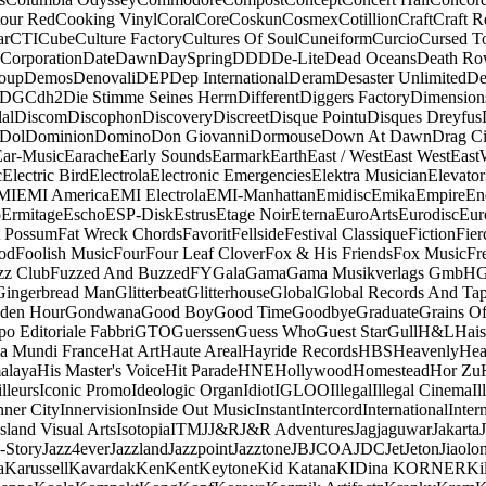
our Red
Cooking Vinyl
Coral
Core
Coskun
Cosmex
Cotillion
Craft
Craft R
ar
CTI
Cube
Culture Factory
Cultures Of Soul
Cuneiform
Curcio
Cursed T
 Corporation
Date
Dawn
DaySpring
DDD
De-Lite
Dead Oceans
Death R
oup
Demos
Denovali
DEP
Dep International
Deram
Desaster Unlimited
De
DGC
dh2
Die Stimme Seines Herrn
Different
Diggers Factory
Dimension
al
Discom
Discophon
Discovery
Discreet
Disque Pointu
Disques Dreyfus
Dol
Dominion
Domino
Don Giovanni
Dormouse
Down At Dawn
Drag Ci
Ear-Music
Earache
Early Sounds
Earmark
Earth
East / West
East West
East
c
Electric Bird
Electrola
Electronic Emergencies
Elektra Musician
Elevator
MI
EMI America
EMI Electrola
EMI-Manhattan
Emidisc
Emika
Empire
En
o
Ermitage
Escho
ESP-Disk
Estrus
Etage Noir
Eterna
EuroArts
Eurodisc
Eur
t Possum
Fat Wreck Chords
Favorit
Fellside
Festival Classique
Fiction
Fier
od
Foolish Music
Four
Four Leaf Clover
Fox & His Friends
Fox Music
Fr
zz Club
Fuzzed And Buzzed
FY
Gala
Gama
Gama Musikverlags GmbH
Gingerbread Man
Glitterbeat
Glitterhouse
Global
Global Records And Ta
den Hour
Gondwana
Good Boy
Good Time
Goodbye
Graduate
Grains O
o Editoriale Fabbri
GTO
Guerssen
Guess Who
Guest Star
Gull
H&L
Hais
a Mundi France
Hat Art
Haute Areal
Hayride Records
HBS
Heavenly
Hea
alaya
His Master's Voice
Hit Parade
HNE
Hollywood
Homestead
Hor Zu
lleurs
Iconic Promo
Ideologic Organ
Idiot
IGLOO
Illegal
Illegal Cinema
Il
nner City
Innervision
Inside Out Music
Instant
Intercord
International
Inter
Island Visual Arts
Isotopia
ITM
J
J&R
J&R Adventures
Jagjaguwar
Jakarta
-Story
Jazz4ever
Jazzland
Jazzpoint
Jazztone
JB
JCOA
JDC
Jet
Jeton
Jiaolo
a
Karussell
Kavardak
Ken
Kent
Keytone
Kid Katana
KIDina KORNER
Ki