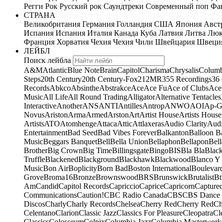
Регги
Рок
Русский рок
Саундтреки
Современный поп
Фан
СТРАНА
Великобритания
Германия
Голландия
США
Япония
Авст
Испания
Испания
Италия
Канада
Куба
Латвия
Литва
Люк
Франция
Хорватия
Чехия
Чехия
Чили
Швейцария
Швеци
ЛЕЙБЛ
Поиск лейбла
A&M
Atlantic
Blue Note
Brain
Capitol
Charisma
Chrysalis
Columb
Steps
20th Century
20th Century-Fox
21
2MR
355 Recordings
36
Records
Abkco
Absinthe
Abstrakce
Ace
Ace Fu
Ace of Clubs
Ace
Music
All Life
All Round Trading
Alligator
Alternative Tentacles
Interactive
Another
ANS
ANTI
Antilles
Antrop
ANWO
AOI
Ap-G
Novus
Ariston
Arma
Armed
Arston
Art
Artist House
Artists House
Artists
ATO
Atomhenge
Attaca
Attic
Attlaxeras
Audio Clarity
Audi
Entertainment
Bad Seed
Bad Vibes Forever
Balkanton
Balloon B
Music
Beggars Banquet
Bell
Bella Union
Bellaphon
Bellapon
Bell
Brother
Big Crown
Big Time
Billingsgate
Bingo
BIS
Bla Bla
Blac
Truffle
Blackened
Blackground
Blackhawk
Blackwood
Blanco Y
Music
Bon Air
Boplicity
Born Bad
Boston International
Boulevar
Grove
Broma16
Bronze
Brownswood
BRS
Brunswick
Brutalist
Bt
Am
Candid
Capitol Records
Capriccio
Caprice
Capricorn
Capture
Communications
Caution!
CBC Radio Canada
CBS
CBS Dance 
Discos
Charly
Charly Records
Chelsea
Cherry Red
Cherry Red
Ch
Celentano
Clarion
Classic Jazz
Classics For Pleasure
Cleopatra
Cl
Classics
Colosseum
Colpix
Columbia Jazz
Columbia Masterwork