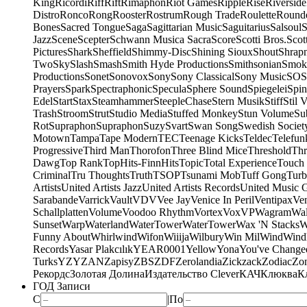
King
Ricordi
Riff
Rift
Rimaphon
Riot Games
Ripple
Rise
Riverside
Distro
Ronco
Rong
Rooster
Rostrum
Rough Trade
Roulette
Round
Bones
Sacred Tongue
Saga
Sagittarian Music
Saguitarius
Salsoul
S
Jazz
Scene
Scepter
Schwann Musica Sacra
Score
Scotti Bros.
Scot
Pictures
Shark
Sheffield
Shimmy-Disc
Shining Sioux
Shout
Shrapn
Two
Sky
Slash
Smash
Smith Hyde Productions
Smithsonian
Smok
Productions
Sonet
Sonovox
Sony
Sony Classical
Sony Music
SOS
Prayers
Spark
Spectraphonic
Specula
Sphere Sound
Spiegelei
Spin
Edel
Start
Stax
Steamhammer
SteepleChase
Stern Musik
Stiff
Stil 
Trash
Stroom
Strut
Studio Media
Stuffed Monkey
Stun Volume
Su
Rot
Supraphon
Supraphon
Suzy
Svart
Swan Song
Swedish Society
Motown
Tampa
Tape Modern
TEC
Teenage Kicks
Teldec
Telefun
Progressive
Third Man
Thorofon
Three Blind Mice
Threshold
Thr
Dawg
Top Rank
TopHits-FinnHits
Topic
Total Experience
Touch
Criminal
Tru Thoughts
Truth
TSOP
Tsunami Mob
Tuff Gong
Tur
Artists
United Artists Jazz
United Artists Records
United Music 
Sarabande
Varrick
Vault
VDV
Vee Jay
Venice In Peril
Ventipax
Ven
Schallplatten
Volume
Voodoo Rhythm
Vortex
Vox
VP
Wagram
Wal
Sunset
Warp
Waterland
WaterTower
WaterTower
Wax 'N Stacks
W
Funny About
Whirlwind
Wifon
Wiiija
Wilbury
Win Mil
Wind
Wind
Records
Yasar Plakcılık
YEAR0001
Yellow
Yona
You've Change
Turks
YZY
ZAN
Zapisy
ZBS
ZDF
Zerolandia
Zickzack
Zodiac
Zo
Рекордс
Золотая Долина
Издательство Clever
КАЧ
Клюква
К
ГОД Записи
С
|
По