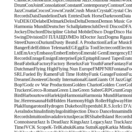
Drum
ConJoint
Consolation
Constant
Contemporary
Contour
Cont
Jazz
Croatia
Crocos
Crown
Crush
Crush Music
Crystal
Crystal Cle
Records
Dais
Dandelion
Dark Entries
Dark Horse
Darkroom
Data
Vu
DEKO
Delabel
Delmark
Delos
Delta
Demon
Demon Music Gr
Harmonia Mundi
Deutscher Schallplattenclub
Devil Discos
DFA
Jockey
Dischord
Discipline Global Mobile
Disco Doge
Disco Hal
Swing
Division
DJ ПЛАЩ
DJM
Do It
Doctor Jazz
Dogma Rgaza
Street
Dureco
Durium
Dusty Beats
E A Production
Ear
Ear Music
Banger
Edel
Edition Telemark
EG
Egg
Ela Ton
Electrecord
Electri
Ltd
EmArcy
Embassy
Ember
Embryo
Emerald Gem
Emergency
E
Records
Enrage
Ensign
Enterprise
Epic
Epitaph
Erased Tapes
Erat
Beat
Fabrika
Factory
Factory Benelux
Fair Youth
Fame
Fantasy
Fa
Dutchman
Flying High
Flying Nun Europe
FMP
FNR
Fontana
Fo
SRL
Fueled By Ramen
Full Time Hobby
Funk Garage
Fusion
Fu
Dreams
Ghosteen
Ghostly International
Giant
Giants Of Jazz
Gig
Bop!
Godz ov War Productions
Golden Chariot
Golden Core
Gol
Truckers
Greco-Roman
Green Line
Green Sabre
GRP
Grunt
Grupp
Bird
Harbourtown
Harlekijn
Harmonia
Harmonia Mundi
Harmoni
Inc.
Herrensauna
Hid
Hidden Harmony
High Roller
Highway
Him
Plak
Hungaroton
Hydrogen Dukebox
Hyperdub
I.R.S.
Ice
Ici D'Ai
Aera
Indochina
Infinity
Ingo
Init
Injection Disco Dance
Innamind
I
Records
Intuition
Invada
Invictus
Ipecac
IRS
Isabel
Island Records
Connoisseur
Jazz Is Dead
Jazz Kings
Jazz Legacy
Jazz Track
Jazz
Time
JVC
K Scope
K-Tel
Kabuki
Kama Sutra
Kapp
Karkia Mistik