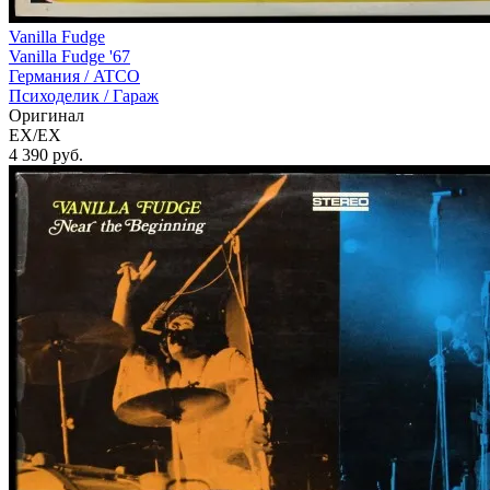
Vanilla Fudge
Vanilla Fudge '67
Германия /
ATCO
Психоделик / Гараж
Оригинал
EX/EX
4 390
руб.