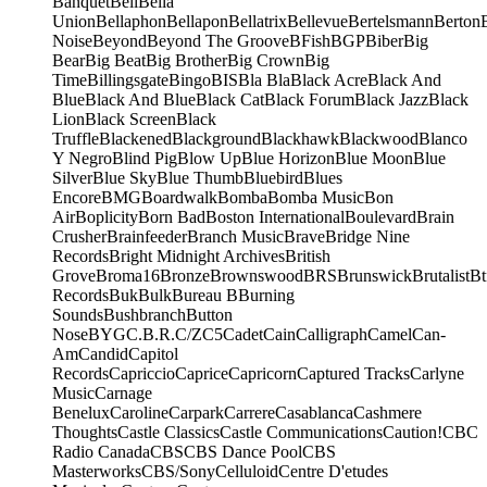
Banquet
Bell
Bella
Union
Bellaphon
Bellapon
Bellatrix
Bellevue
Bertelsmann
Berton
Noise
Beyond
Beyond The Groove
BFish
BGP
Biber
Big
Bear
Big Beat
Big Brother
Big Crown
Big
Time
Billingsgate
Bingo
BIS
Bla Bla
Black Acre
Black And
Blue
Black And Blue
Black Cat
Black Forum
Black Jazz
Black
Lion
Black Screen
Black
Truffle
Blackened
Blackground
Blackhawk
Blackwood
Blanco
Y Negro
Blind Pig
Blow Up
Blue Horizon
Blue Moon
Blue
Silver
Blue Sky
Blue Thumb
Bluebird
Blues
Encore
BMG
Boardwalk
Bomba
Bomba Music
Bon
Air
Boplicity
Born Bad
Boston International
Boulevard
Brain
Crusher
Brainfeeder
Branch Music
Brave
Bridge Nine
Records
Bright Midnight Archives
British
Grove
Broma16
Bronze
Brownswood
BRS
Brunswick
Brutalist
Bt
Records
Buk
Bulk
Bureau B
Burning
Sounds
Bushbranch
Button
Nose
BYG
C.B.R.
C/Z
C5
Cadet
Cain
Calligraph
Camel
Can-
Am
Candid
Capitol
Records
Capriccio
Caprice
Capricorn
Captured Tracks
Carlyne
Music
Carnage
Benelux
Caroline
Carpark
Carrere
Casablanca
Cashmere
Thoughts
Castle Classics
Castle Communications
Caution!
CBC
Radio Canada
CBS
CBS Dance Pool
CBS
Masterworks
CBS/Sony
Celluloid
Centre D'etudes