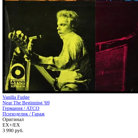
Vanilla Fudge
Near The Beginning '69
Германия /
ATCO
Психоделик / Гараж
Оригинал
EX+/EX
3 990
руб.