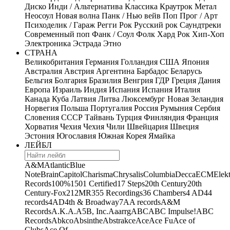
Диско
Инди / Альтернатива
Классика
Краутрок
Метал
Неосоул
Новая волна
Панк / Нью вейв
Поп
Прог / Арт
Психоделик / Гараж
Регги
Рок
Русский рок
Саундтреки
Современный поп
Фанк / Соул
Фолк
Хард Рок
Хип-Хоп
Электроника
Эстрада
Этно
СТРАНА
Великобритания
Германия
Голландия
США
Япония
Австралия
Австрия
Аргентина
Барбадос
Беларусь
Бельгия
Болгария
Бразилия
Венгрия
ГДР
Греция
Дания
Европа
Израиль
Индия
Испания
Испания
Италия
Канада
Куба
Латвия
Литва
Люксембург
Новая Зеландия
Норвегия
Польша
Португалия
Россия
Румыния
Сербия
Словения
СССР
Тайвань
Турция
Финляндия
Франция
Хорватия
Чехия
Чехия
Чили
Швейцария
Швеция
Эстония
Югославия
Южная Корея
Ямайка
ЛЕЙБЛ
A&M
Atlantic
Blue
Note
Brain
Capitol
Charisma
Chrysalis
Columbia
Decca
ECM
Elek
Records
100%
1501 Certified
17 Steps
20th Century
20th
Century-Fox
21
2MR
355 Recordings
36 Chambers
4 AD
44
records
4AD
4th & Broadway
7A
A records
A&M
Records
A.K.A.
A5B, Inc.
Aaarrg
ABC
ABC Impulse!
ABC
Records
Abkco
Absinthe
Abstrakce
Ace
Ace Fu
Ace of
Clubs
Ace Of