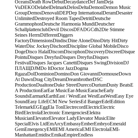
Oceans
Death Row
Debut
Decaydance
Def Jam
Deja
Vu
DEKO
Delabel
Delmark
Delos
Delta
Demon
Demon Music
Group
Demos
Denovali
DEP
Dep International
Deram
Desaster
Unlimited
Destroyed Room Tapes
Detriti
Deutsche
Grammophon
Deutsche Harmonia Mundi
Deutscher
Schallplattenclub
Devil Discos
DFA
DGC
dh2
Die Stimme
Seines Herrn
Different
Diggers
Factory
Dimensions
Dindisc
Dine Alone
Dino
Dirty Hit
Dirty
Water
Disc Jockey
Dischord
Discipline Global Mobile
Disco
Doge
Disco Halal
Discom
Discophon
Discovery
Discreet
Disque
Pointu
Disques Dreyfus
Disques Dreyfus
Disques
Festival
Disques Jacques Canetti
Disques Swing
Division
DJ
ПЛАЩ
DJM
Do It
Doctor Jazz
Dogma
Rgaza
Dol
Dominion
Domino
Don Giovanni
Dormouse
Down
At Dawn
Drag City
Dream
Dreambrother
DSC
Production
Dualtone
Duke Street
Dureco
Durium
Dusty Beats
E
A Production
Ear
Ear Music
Ear-Music
Earache
Early
Sounds
Earmark
Earth
East / West
East West
EastWest
Easy Eye
Sound
Easy Life
ECM New Series
Ed Banger
Edel
Edition
Telemark
EG
Egg
Ela Ton
Electrecord
Electric
Electric
Bird
Electrola
Electronic Emergencies
Elektra
Musician
Elevator
Elevator Lady
Elevator Music
Elite
Special
Elvis Ltd
EmArcy
Embassy
Ember
Embryo
Emerald
Gem
Emergency
EMI
EMI America
EMI Electrola
EMI-
Manhattan
Emidisc
Emika
Empire
Endless