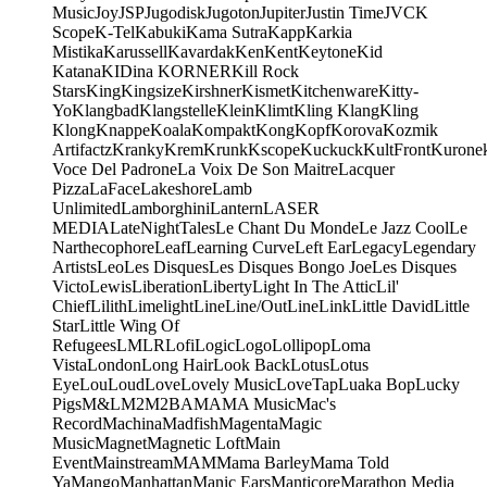
Music
Joy
JSP
Jugodisk
Jugoton
Jupiter
Justin Time
JVC
K
Scope
K-Tel
Kabuki
Kama Sutra
Kapp
Karkia
Mistika
Karussell
Kavardak
Ken
Kent
Keytone
Kid
Katana
KIDina KORNER
Kill Rock
Stars
King
Kingsize
Kirshner
Kismet
Kitchenware
Kitty-
Yo
Klangbad
Klangstelle
Klein
Klimt
Kling Klang
Kling
Klong
Knappe
Koala
Kompakt
Kong
Kopf
Korova
Kozmik
Artifactz
Kranky
Krem
Krunk
Kscope
Kuckuck
KultFront
Kurone
Voce Del Padrone
La Voix De Son Maitre
Lacquer
Pizza
LaFace
Lakeshore
Lamb
Unlimited
Lamborghini
Lantern
LASER
MEDIA
LateNightTales
Le Chant Du Monde
Le Jazz Cool
Le
Narthecophore
Leaf
Learning Curve
Left Ear
Legacy
Legendary
Artists
Leo
Les Disques
Les Disques Bongo Joe
Les Disques
Victo
Lewis
Liberation
Liberty
Light In The Attic
Lil'
Chief
Lilith
Limelight
Line
Line/OutLine
Link
Little David
Little
Star
Little Wing Of
Refugees
LMLR
Lofi
Logic
Logo
Lollipop
Loma
Vista
London
Long Hair
Look Back
Lotus
Lotus
Eye
Lou
Loud
Love
Lovely Music
LoveTap
Luaka Bop
Lucky
Pigs
M&L
M2
M2BA
MA
MA Music
Mac's
Record
Machina
Madfish
Magenta
Magic
Music
Magnet
Magnetic Loft
Main
Event
Mainstream
MAM
Mama Barley
Mama Told
Ya
Mango
Manhattan
Manic Ears
Manticore
Marathon Media