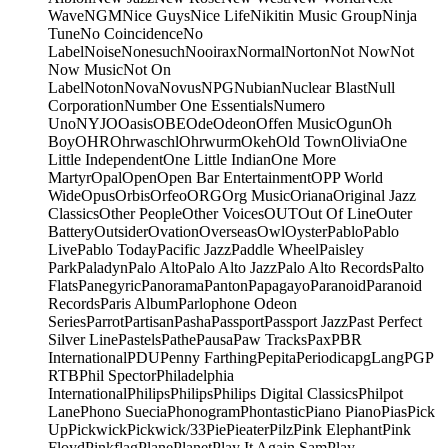
Wave
NGM
Nice Guys
Nice Life
Nikitin Music Group
Ninja
Tune
No Coincidence
No
Label
Noise
Nonesuch
Nooirax
Normal
Norton
Not Now
Not
Now Music
Not On
Label
Noton
Nova
Novus
NPG
Nubian
Nuclear Blast
Null
Corporation
Number One Essentials
Numero
Uno
NYJO
Oasis
OBE
Ode
Odeon
Offen Music
Ogun
Oh
Boy
OHR
Ohrwaschl
Ohrwurm
Okeh
Old Town
Olivia
One
Little Independent
One Little Indian
One More
Martyr
Opal
Open
Open Bar Entertainment
OPP World
Wide
Opus
Orbis
Orfeo
ORG
Org Music
Oriana
Original Jazz
Classics
Other People
Other Voices
OUT
Out Of Line
Outer
Battery
Outsider
Ovation
Overseas
Owl
Oyster
Pablo
Pablo
Live
Pablo Today
Pacific Jazz
Paddle Wheel
Paisley
Park
Paladyn
Palo Alto
Palo Alto Jazz
Palo Alto Records
Palto
Flats
Panegyric
Panorama
Panton
Papagayo
Paranoid
Paranoid
Records
Paris Album
Parlophone Odeon
Series
Parrot
Partisan
Pasha
Passport
Passport Jazz
Past Perfect
Silver Line
Pastels
Pathe
Pausa
Paw Tracks
Pax
PBR
International
PDU
Penny Farthing
Pepita
Periodica
pgLang
PGP
RTB
Phil Spector
Philadelphia
International
Philips
Philips
Philips Digital Classics
Philpot
Lane
Phono Suecia
Phonogram
Phontastic
Piano Piano
Pias
Pick
Up
Pickwick
Pickwick/33
Pie
Pieater
Pilz
Pink Elephant
Pink
Floyd
Pinkflag
Plane
Planet
Play It Again Sam
Play