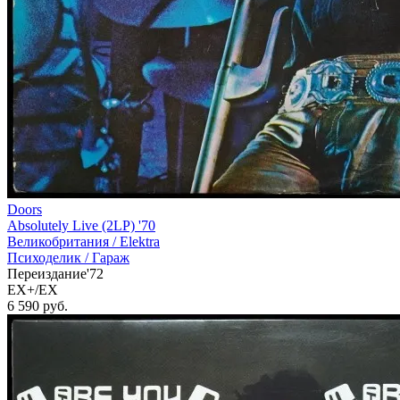
Doors
Absolutely Live (2LP) '70
Великобритания /
Elektra
Психоделик / Гараж
Переиздание'72
EX+/EX
6 590
руб.