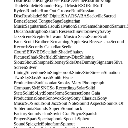
Distro
Ronco
Rong
Rooster
Rose Avenue
Rostrum
Rough
Trade
Roulette
Rounder
Royal Music
RSO
Ruf
Ruff
Ryders
Rumble
Run Out Groove
Runt
Russian
Disc
Rustblade
S&P Digital
SAAR
SABA
Sackville
Sacred
Bones
Sacred Tongue
Saga
Sagittarian
Music
Saguitarius
Salsoul
Salvation
Salvo
Samadhisound
Samurai
Ducan
Sastruphon
Saturn Research
Savitor
Savoy
Savoy
Jazz
Scene
Scepter
Schwann Musica Sacra
Score
Scotti
Bros.
Scotti Brothers
Screaming Apple
Sea Breeze Jazz
Second
Records
Secretly Canadian
Seelie
Court
SERWED
Setalight
Shady
Shakey
Pictures
Shark
Sheffield
Shimmy-Disc
Shining
Sioux
Shout
Shrapnel
Siboney
SideOneDummy
Signature
Silva
Screen
Silver
Lining
Silvertone
Sin
Singlebrook
Sintez
Sire
Sireena
Situation
Two
Sky
Slash
Smash
Smith Hyde
Productions
Smithsonian
Smoky Mary Phonograph
Company
SMS
SNC
So Recordings
Solar
Solid
State
Soliti
SoLyd
Soma
Some
Somerset
Sona Gaia
Productions
Sonet
Sonovox
Sony
Sony Classical
Sony
Music
SOS
Soul
Soul Jazz
Soul Note
Sound Aspects
Sounds Of
Subterrania
Sounds Superb
Soundtrack
Factory
Soundvision
Soviet Grail
Soyuz
Spanish
Prayers
Spark
Spectraphonic
Specula
Sphere
Sound
Spiegelei
Spinefarm
Spinout