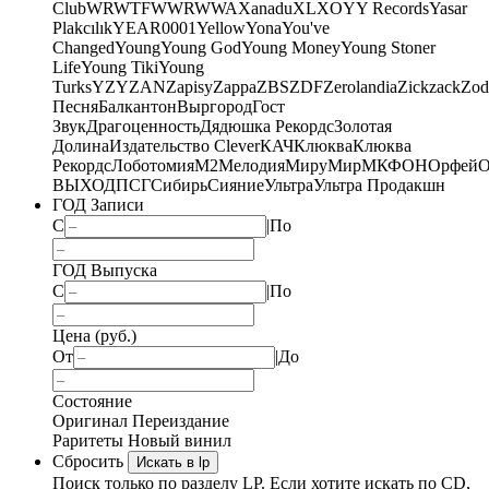
Club
WRWTFWWR
WWA
Xanadu
XL
XO
Y
Y Records
Yasar
Plakcılık
YEAR0001
Yellow
Yona
You've
Changed
Young
Young God
Young Money
Young Stoner
Life
Young Tiki
Young
Turks
YZY
ZAN
Zapisy
Zappa
ZBS
ZDF
Zerolandia
Zickzack
Zod
Песня
Балкантон
Выргород
Гост
Звук
Драгоценность
Дядюшка Рекордс
Золотая
Долина
Издательство Clever
КАЧ
Клюква
Клюква
Рекордс
Лоботомия
М2
Мелодия
МируМир
МКФОН
Орфей
О
ВЫХОД
ПСГ
Сибирь
Сияние
Ультра
Ультра Продакшн
ГОД Записи
С
|
По
ГОД Выпуска
С
|
По
Цена (руб.)
От
|
До
Состояние
Оригинал
Переиздание
Раритеты
Новый винил
Сбросить
Искать в lp
Поиск только по разделу LP. Если хотите искать по CD,