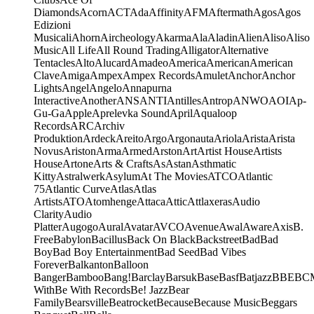
Diamonds
Acorn
ACT
Ada
Affinity
AFM
Aftermath
Agos
Agos
Edizioni
Musicali
Ahorn
Aircheology
Akarma
Ala
Aladin
Alien
Aliso
Aliso
Music
All Life
All Round Trading
Alligator
Alternative
Tentacles
Alto
Alucard
Amadeo
America
American
American
Clave
Amiga
Ampex
Ampex Records
Amulet
Anchor
Anchor
Lights
Angel
Angelo
Annapurna
Interactive
Another
ANS
ANTI
Antilles
Antrop
ANWO
AOI
Ap-
Gu-Ga
Apple
Aprelevka Sound
April
Aqualoop
Records
ARC
Archiv
Produktion
Ardeck
Areito
Argo
Argonauta
Ariola
Arista
Arista
Novus
Ariston
Arma
Armed
Arston
Art
Artist House
Artists
House
Artone
Arts & Crafts
As
Astan
Asthmatic
Kitty
Astralwerk
Asylum
At The Movies
ATCO
Atlantic
75
Atlantic Curve
Atlas
Atlas
Artists
ATO
Atomhenge
Attaca
Attic
Attlaxeras
Audio
Clarity
Audio
Platter
Augogo
Aural
Avatar
AVCO
Avenue
Awal
Aware
Axis
B.
Free
Babylon
Bacillus
Back On Black
Backstreet
Bad
Bad
Boy
Bad Boy Entertainment
Bad Seed
Bad Vibes
Forever
Balkanton
Balloon
Banger
Bamboo
Bang!
Barclay
Barsuk
Base
Basf
Batjazz
BBE
BC
With
Be With Records
Be! Jazz
Bear
Family
Bearsville
Beatrocket
Because
Because Music
Beggars