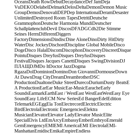
Oceans
Death Row
Debut
Decaydance
Def Jam
Deja
Vu
DEKO
Delabel
Delmark
Delos
Delta
Demon
Demon Music
Group
Demos
Denovali
DEP
Dep International
Deram
Desaster
Unlimited
Destroyed Room Tapes
Detriti
Deutsche
Grammophon
Deutsche Harmonia Mundi
Deutscher
Schallplattenclub
Devil Discos
DFA
DGC
dh2
Die Stimme
Seines Herrn
Different
Diggers
Factory
Dimensions
Dindisc
Dine Alone
Dino
Dirty Hit
Dirty
Water
Disc Jockey
Dischord
Discipline Global Mobile
Disco
Doge
Disco Halal
Discom
Discophon
Discovery
Discreet
Disque
Pointu
Disques Dreyfus
Disques Dreyfus
Disques
Festival
Disques Jacques Canetti
Disques Swing
Division
DJ
ПЛАЩ
DJM
Do It
Doctor Jazz
Dogma
Rgaza
Dol
Dominion
Domino
Don Giovanni
Dormouse
Down
At Dawn
Drag City
Dream
Dreambrother
DSC
Production
Dualtone
Duke Street
Dureco
Durium
Dusty Beats
E
A Production
Ear
Ear Music
Ear-Music
Earache
Early
Sounds
Earmark
Earth
East / West
East West
EastWest
Easy Eye
Sound
Easy Life
ECM New Series
Ed Banger
Edel
Edition
Telemark
EG
Egg
Ela Ton
Electrecord
Electric
Electric
Bird
Electrola
Electronic Emergencies
Elektra
Musician
Elevator
Elevator Lady
Elevator Music
Elite
Special
Elvis Ltd
EmArcy
Embassy
Ember
Embryo
Emerald
Gem
Emergency
EMI
EMI America
EMI Electrola
EMI-
Manhattan
Emidisc
Emika
Empire
Endless