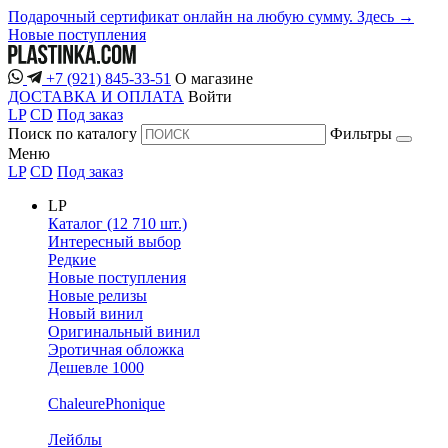
Подарочный сертификат онлайн на любую сумму. Здесь →
Новые поступления
+7 (921) 845-33-51
О магазине
ДОСТАВКА И ОПЛАТА
Войти
LP
CD
Под заказ
Поиск по каталогу
Фильтры
Меню
LP
CD
Под заказ
LP
Каталог (12 710 шт.)
Интересный выбор
Редкие
Новые поступления
Новые релизы
Новый винил
Оригинальный винил
Эротичная обложка
Дешевле 1000
ChaleurePhonique
Лейблы