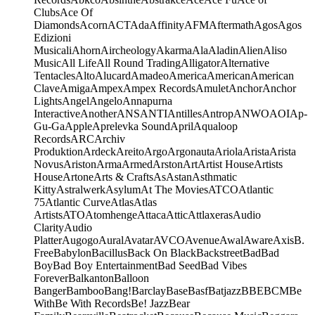
Clubs
Ace Of
Diamonds
Acorn
ACT
Ada
Affinity
AFM
Aftermath
Agos
Agos
Edizioni
Musicali
Ahorn
Aircheology
Akarma
Ala
Aladin
Alien
Aliso
Music
All Life
All Round Trading
Alligator
Alternative
Tentacles
Alto
Alucard
Amadeo
America
American
American
Clave
Amiga
Ampex
Ampex Records
Amulet
Anchor
Anchor
Lights
Angel
Angelo
Annapurna
Interactive
Another
ANS
ANTI
Antilles
Antrop
ANWO
AOI
Ap-
Gu-Ga
Apple
Aprelevka Sound
April
Aqualoop
Records
ARC
Archiv
Produktion
Ardeck
Areito
Argo
Argonauta
Ariola
Arista
Arista
Novus
Ariston
Arma
Armed
Arston
Art
Artist House
Artists
House
Artone
Arts & Crafts
As
Astan
Asthmatic
Kitty
Astralwerk
Asylum
At The Movies
ATCO
Atlantic
75
Atlantic Curve
Atlas
Atlas
Artists
ATO
Atomhenge
Attaca
Attic
Attlaxeras
Audio
Clarity
Audio
Platter
Augogo
Aural
Avatar
AVCO
Avenue
Awal
Aware
Axis
B.
Free
Babylon
Bacillus
Back On Black
Backstreet
Bad
Bad
Boy
Bad Boy Entertainment
Bad Seed
Bad Vibes
Forever
Balkanton
Balloon
Banger
Bamboo
Bang!
Barclay
Base
Basf
Batjazz
BBE
BCM
Be
With
Be With Records
Be! Jazz
Bear