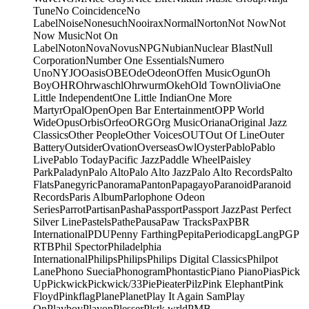
Tune
No Coincidence
No
Label
Noise
Nonesuch
Nooirax
Normal
Norton
Not Now
Not
Now Music
Not On
Label
Noton
Nova
Novus
NPG
Nubian
Nuclear Blast
Null
Corporation
Number One Essentials
Numero
Uno
NYJO
Oasis
OBE
Ode
Odeon
Offen Music
Ogun
Oh
Boy
OHR
Ohrwaschl
Ohrwurm
Okeh
Old Town
Olivia
One
Little Independent
One Little Indian
One More
Martyr
Opal
Open
Open Bar Entertainment
OPP World
Wide
Opus
Orbis
Orfeo
ORG
Org Music
Oriana
Original Jazz
Classics
Other People
Other Voices
OUT
Out Of Line
Outer
Battery
Outsider
Ovation
Overseas
Owl
Oyster
Pablo
Pablo
Live
Pablo Today
Pacific Jazz
Paddle Wheel
Paisley
Park
Paladyn
Palo Alto
Palo Alto Jazz
Palo Alto Records
Palto
Flats
Panegyric
Panorama
Panton
Papagayo
Paranoid
Paranoid
Records
Paris Album
Parlophone Odeon
Series
Parrot
Partisan
Pasha
Passport
Passport Jazz
Past Perfect
Silver Line
Pastels
Pathe
Pausa
Paw Tracks
Pax
PBR
International
PDU
Penny Farthing
Pepita
Periodica
pgLang
PGP
RTB
Phil Spector
Philadelphia
International
Philips
Philips
Philips Digital Classics
Philpot
Lane
Phono Suecia
Phonogram
Phontastic
Piano Piano
Pias
Pick
Up
Pickwick
Pickwick/33
Pie
Pieater
Pilz
Pink Elephant
Pink
Floyd
Pinkflag
Plane
Planet
Play It Again Sam
Play
On
Playboy
Playon
Plesser
Plstk wrld
PMB