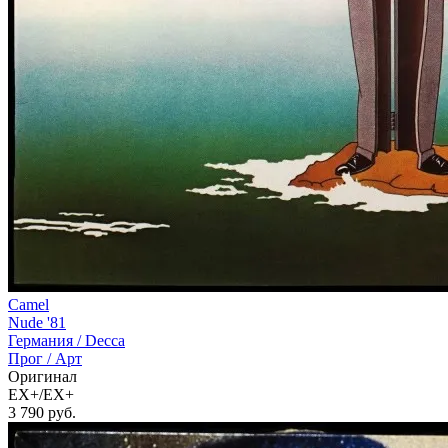
Camel
Nude '81
Германия /
Decca
Прог / Арт
Оригинал
EX+/EX+
3 790
руб.