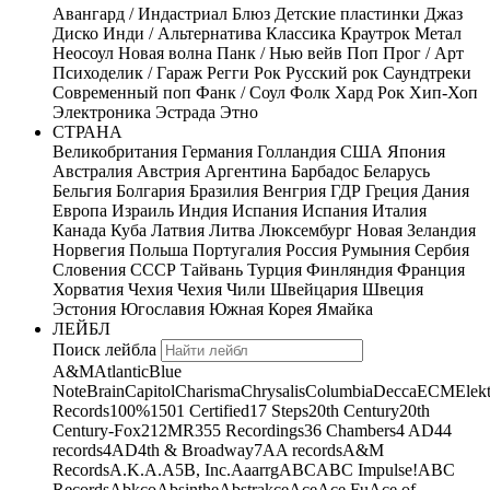
Авангард / Индастриал
Блюз
Детские пластинки
Джаз
Диско
Инди / Альтернатива
Классика
Краутрок
Метал
Неосоул
Новая волна
Панк / Нью вейв
Поп
Прог / Арт
Психоделик / Гараж
Регги
Рок
Русский рок
Саундтреки
Современный поп
Фанк / Соул
Фолк
Хард Рок
Хип-Хоп
Электроника
Эстрада
Этно
СТРАНА
Великобритания
Германия
Голландия
США
Япония
Австралия
Австрия
Аргентина
Барбадос
Беларусь
Бельгия
Болгария
Бразилия
Венгрия
ГДР
Греция
Дания
Европа
Израиль
Индия
Испания
Испания
Италия
Канада
Куба
Латвия
Литва
Люксембург
Новая Зеландия
Норвегия
Польша
Португалия
Россия
Румыния
Сербия
Словения
СССР
Тайвань
Турция
Финляндия
Франция
Хорватия
Чехия
Чехия
Чили
Швейцария
Швеция
Эстония
Югославия
Южная Корея
Ямайка
ЛЕЙБЛ
Поиск лейбла
A&M
Atlantic
Blue
Note
Brain
Capitol
Charisma
Chrysalis
Columbia
Decca
ECM
Elek
Records
100%
1501 Certified
17 Steps
20th Century
20th
Century-Fox
21
2MR
355 Recordings
36 Chambers
4 AD
44
records
4AD
4th & Broadway
7A
A records
A&M
Records
A.K.A.
A5B, Inc.
Aaarrg
ABC
ABC Impulse!
ABC
Records
Abkco
Absinthe
Abstrakce
Ace
Ace Fu
Ace of