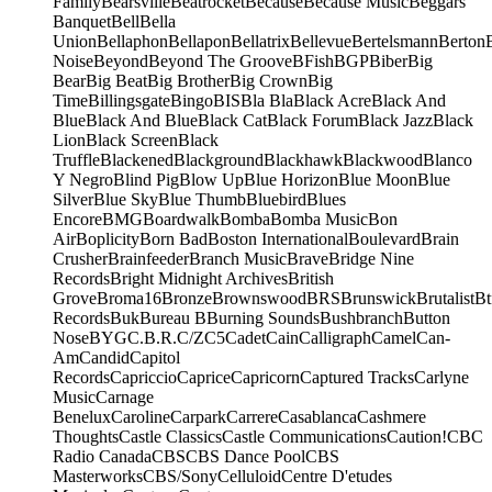
Family
Bearsville
Beatrocket
Because
Because Music
Beggars
Banquet
Bell
Bella
Union
Bellaphon
Bellapon
Bellatrix
Bellevue
Bertelsmann
Berton
Noise
Beyond
Beyond The Groove
BFish
BGP
Biber
Big
Bear
Big Beat
Big Brother
Big Crown
Big
Time
Billingsgate
Bingo
BIS
Bla Bla
Black Acre
Black And
Blue
Black And Blue
Black Cat
Black Forum
Black Jazz
Black
Lion
Black Screen
Black
Truffle
Blackened
Blackground
Blackhawk
Blackwood
Blanco
Y Negro
Blind Pig
Blow Up
Blue Horizon
Blue Moon
Blue
Silver
Blue Sky
Blue Thumb
Bluebird
Blues
Encore
BMG
Boardwalk
Bomba
Bomba Music
Bon
Air
Boplicity
Born Bad
Boston International
Boulevard
Brain
Crusher
Brainfeeder
Branch Music
Brave
Bridge Nine
Records
Bright Midnight Archives
British
Grove
Broma16
Bronze
Brownswood
BRS
Brunswick
Brutalist
Bt
Records
Buk
Bureau B
Burning Sounds
Bushbranch
Button
Nose
BYG
C.B.R.
C/Z
C5
Cadet
Cain
Calligraph
Camel
Can-
Am
Candid
Capitol
Records
Capriccio
Caprice
Capricorn
Captured Tracks
Carlyne
Music
Carnage
Benelux
Caroline
Carpark
Carrere
Casablanca
Cashmere
Thoughts
Castle Classics
Castle Communications
Caution!
CBC
Radio Canada
CBS
CBS Dance Pool
CBS
Masterworks
CBS/Sony
Celluloid
Centre D'etudes