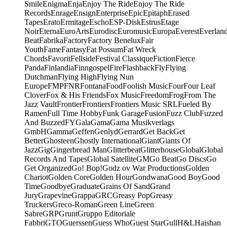
Smile
Enigma
Enja
Enjoy The Ride
Enjoy The Ride
Records
Enrage
Ensign
Enterprise
Epic
Epitaph
Erased
Tapes
Erato
Ermitage
Escho
ESP-Disk
Estrus
Etage
Noir
Eterna
EuroArts
Eurodisc
Euromusic
Europa
Everest
Everlan
Beat
Fabrika
Factory
Factory Benelux
Fair
Youth
Fame
Fantasy
Fat Possum
Fat Wreck
Chords
Favorit
Fellside
Festival Classique
Fiction
Fierce
Panda
Finlandia
Finngospel
Fire
Flashback
Fly
Flying
Dutchman
Flying High
Flying Nun
Europe
FMP
FNR
Fontana
Food
Foolish Music
Four
Four Leaf
Clover
Fox & His Friends
Fox Music
Freedom
Frog
From The
Jazz Vault
Frontier
Frontiers
Frontiers Music SRL
Fueled By
Ramen
Full Time Hobby
Funk Garage
Fusion
Fuzz Club
Fuzzed
And Buzzed
FY
Gala
Gama
Gama Musikverlags
GmbH
Gamma
Geffen
Genlyd
Gerrard
Get Back
Get
Better
Ghosteen
Ghostly International
Giant
Giants Of
Jazz
Gig
Gingerbread Man
Glitterbeat
Glitterhouse
Global
Global
Records And Tapes
Global Satellite
GM
Go Beat
Go Discs
Go
Get Organized
Go! Bop!
Godz ov War Productions
Golden
Chariot
Golden Core
Golden Hour
Gondwana
Good Boy
Good
Time
Goodbye
Graduate
Grains Of Sand
Grand
Jury
Grapevine
Grappa
GRC
Greasy Pop
Greasy
Truckers
Greco-Roman
Green Line
Green
Sabre
GRP
Grunt
Gruppo Editoriale
Fabbri
GTO
Guerssen
Guess Who
Guest Star
Gull
H&L
Haishan