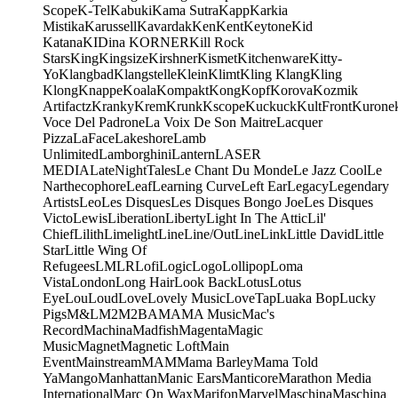
Scope
K-Tel
Kabuki
Kama Sutra
Kapp
Karkia
Mistika
Karussell
Kavardak
Ken
Kent
Keytone
Kid
Katana
KIDina KORNER
Kill Rock
Stars
King
Kingsize
Kirshner
Kismet
Kitchenware
Kitty-
Yo
Klangbad
Klangstelle
Klein
Klimt
Kling Klang
Kling
Klong
Knappe
Koala
Kompakt
Kong
Kopf
Korova
Kozmik
Artifactz
Kranky
Krem
Krunk
Kscope
Kuckuck
KultFront
Kurone
Voce Del Padrone
La Voix De Son Maitre
Lacquer
Pizza
LaFace
Lakeshore
Lamb
Unlimited
Lamborghini
Lantern
LASER
MEDIA
LateNightTales
Le Chant Du Monde
Le Jazz Cool
Le
Narthecophore
Leaf
Learning Curve
Left Ear
Legacy
Legendary
Artists
Leo
Les Disques
Les Disques Bongo Joe
Les Disques
Victo
Lewis
Liberation
Liberty
Light In The Attic
Lil'
Chief
Lilith
Limelight
Line
Line/OutLine
Link
Little David
Little
Star
Little Wing Of
Refugees
LMLR
Lofi
Logic
Logo
Lollipop
Loma
Vista
London
Long Hair
Look Back
Lotus
Lotus
Eye
Lou
Loud
Love
Lovely Music
LoveTap
Luaka Bop
Lucky
Pigs
M&L
M2
M2BA
MA
MA Music
Mac's
Record
Machina
Madfish
Magenta
Magic
Music
Magnet
Magnetic Loft
Main
Event
Mainstream
MAM
Mama Barley
Mama Told
Ya
Mango
Manhattan
Manic Ears
Manticore
Marathon Media
International
Marc On Wax
Marifon
Marvel
Maschina
Maschina