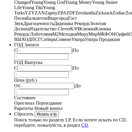
Changed
Young
Young God
Young Money
Young Stoner
Life
Young Tiki
Young
Turks
YZY
ZAN
Zapisy
ZBS
ZDF
Zerolandia
Zickzack
Zodiac
Zo
Песня
Балкантон
Выргород
Гост
Звук
Драгоценность
Дядюшка Рекордс
Золотая
Долина
Издательство Clever
КАЧ
Клюква
Клюква
Рекордс
Лоботомия
М2
Мелодия
МируМир
МКФОН
Орфей
О
ВЫХОД
ПСГ
Сибирь
Сияние
Ультра
Ультра Продакшн
ГОД Записи
С
|
По
ГОД Выпуска
С
|
По
Цена (руб.)
От
|
До
Состояние
Оригинал
Переиздание
Раритеты
Новый винил
Сбросить
Искать в lp
Поиск только по разделу LP. Если хотите искать по CD,
перейдите, пожалуйста, в раздел
CD
.