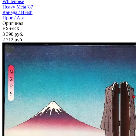
Whitenoise
Heavy Meta '87
Канада /
BFish
Прог / Арт
Оригинал
EX+/EX
3 390 руб.
2 712
руб.