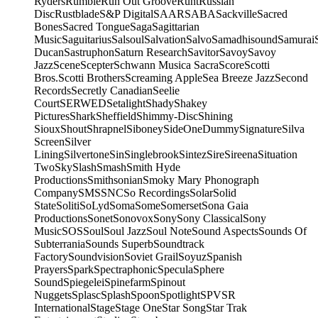
Ryders
Rumble
Run Out Groove
Runt
Russian
Disc
Rustblade
S&P Digital
SAAR
SABA
Sackville
Sacred
Bones
Sacred Tongue
Saga
Sagittarian
Music
Saguitarius
Salsoul
Salvation
Salvo
Samadhisound
Samurai
Ducan
Sastruphon
Saturn Research
Savitor
Savoy
Savoy
Jazz
Scene
Scepter
Schwann Musica Sacra
Score
Scotti
Bros.
Scotti Brothers
Screaming Apple
Sea Breeze Jazz
Second
Records
Secretly Canadian
Seelie
Court
SERWED
Setalight
Shady
Shakey
Pictures
Shark
Sheffield
Shimmy-Disc
Shining
Sioux
Shout
Shrapnel
Siboney
SideOneDummy
Signature
Silva
Screen
Silver
Lining
Silvertone
Sin
Singlebrook
Sintez
Sire
Sireena
Situation
Two
Sky
Slash
Smash
Smith Hyde
Productions
Smithsonian
Smoky Mary Phonograph
Company
SMS
SNC
So Recordings
Solar
Solid
State
Soliti
SoLyd
Soma
Some
Somerset
Sona Gaia
Productions
Sonet
Sonovox
Sony
Sony Classical
Sony
Music
SOS
Soul
Soul Jazz
Soul Note
Sound Aspects
Sounds Of
Subterrania
Sounds Superb
Soundtrack
Factory
Soundvision
Soviet Grail
Soyuz
Spanish
Prayers
Spark
Spectraphonic
Specula
Sphere
Sound
Spiegelei
Spinefarm
Spinout
Nuggets
Splasc
Splash
Spoon
Spotlight
SPV
SR
International
Stage
Stage One
Star Song
Star Trak