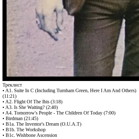
Треклист
• A1. Suite In C (Including Turnham Green, Here I Am And Others)
(11:21)
• A2. Flight Of The Ibis (3:18)
• A3. Is She Waiting? (2:40)
• A4. Tomorrow's People - The Children Of Today (7:00)
• Birdman (21:45)
• B1a. The Inventor's Dream (O.U.A.T)
• B1b. The Workshop
• B1c. Wishbone Ascension