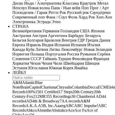
Диско
Инди / Альтернатива
Классика
Краутрок
Метал
Неосоул
Новая волна
Панк / Нью вейв
Поп
Прог / Арт
Психоделик / Гараж
Регги
Рок
Русский рок
Саундтреки
Современный поп
Фанк / Соул
Фолк
Хард Рок
Хип-Хоп
Электроника
Эстрада
Этно
СТРАНА
Великобритания
Германия
Голландия
США
Япония
Австралия
Австрия
Аргентина
Барбадос
Беларусь
Бельгия
Болгария
Бразилия
Венгрия
ГДР
Греция
Дания
Европа
Израиль
Индия
Испания
Испания
Италия
Канада
Куба
Латвия
Литва
Люксембург
Новая Зеландия
Норвегия
Польша
Португалия
Россия
Румыния
Сербия
Словения
СССР
Тайвань
Турция
Финляндия
Франция
Хорватия
Чехия
Чехия
Чили
Швейцария
Швеция
Эстония
Югославия
Южная Корея
Ямайка
ЛЕЙБЛ
A&M
Atlantic
Blue
Note
Brain
Capitol
Charisma
Chrysalis
Columbia
Decca
ECM
Elek
Records
100%
1501 Certified
17 Steps
20th Century
20th
Century-Fox
21
2MR
355 Recordings
36 Chambers
4 AD
44
records
4AD
4th & Broadway
7A
A records
A&M
Records
A.K.A.
A5B, Inc.
Aaarrg
ABC
ABC Impulse!
ABC
Records
Abkco
Absinthe
Abstrakce
Ace
Ace Fu
Ace of
Clubs
Ace Of