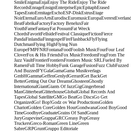
Smile
Enigma
Enja
Enjoy The Ride
Enjoy The Ride
Records
Enrage
Ensign
Enterprise
Epic
Epitaph
Erased
Tapes
Erato
Ermitage
Escho
ESP-Disk
Estrus
Etage
Noir
Eterna
EuroArts
Eurodisc
Euromusic
Europa
Everest
Everlan
Beat
Fabrika
Factory
Factory Benelux
Fair
Youth
Fame
Fantasy
Fat Possum
Fat Wreck
Chords
Favorit
Fellside
Festival Classique
Fiction
Fierce
Panda
Finlandia
Finngospel
Fire
Flashback
Fly
Flying
Dutchman
Flying High
Flying Nun
Europe
FMP
FNR
Fontana
Food
Foolish Music
Four
Four Leaf
Clover
Fox & His Friends
Fox Music
Freedom
Frog
From The
Jazz Vault
Frontier
Frontiers
Frontiers Music SRL
Fueled By
Ramen
Full Time Hobby
Funk Garage
Fusion
Fuzz Club
Fuzzed
And Buzzed
FY
Gala
Gama
Gama Musikverlags
GmbH
Gamma
Geffen
Genlyd
Gerrard
Get Back
Get
Better
Getting Out Our Dreams
Ghosteen
Ghostly
International
Giant
Giants Of Jazz
Gig
Gingerbread
Man
Glitterbeat
Glitterhouse
Global
Global Records And
Tapes
Global Satellite
GM
Go Beat
Go Discs
Go Get
Organized
Go! Bop!
Godz ov War Productions
Golden
Chariot
Golden Core
Golden Hour
Gondwana
Good Boy
Good
Time
Goodbye
Graduate
Grains Of Sand
Grand
Jury
Grapevine
Grappa
GRC
Greasy Pop
Greasy
Truckers
Greco-Roman
Green Line
Green
Sabre
GRP
Grunt
Gruppo Editoriale