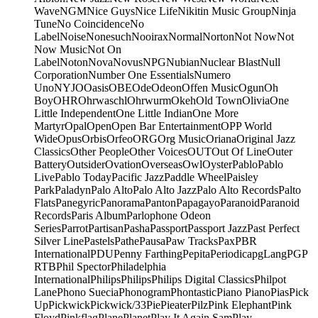
Wave
NGM
Nice Guys
Nice Life
Nikitin Music Group
Ninja
Tune
No Coincidence
No
Label
Noise
Nonesuch
Nooirax
Normal
Norton
Not Now
Not
Now Music
Not On
Label
Noton
Nova
Novus
NPG
Nubian
Nuclear Blast
Null
Corporation
Number One Essentials
Numero
Uno
NYJO
Oasis
OBE
Ode
Odeon
Offen Music
Ogun
Oh
Boy
OHR
Ohrwaschl
Ohrwurm
Okeh
Old Town
Olivia
One
Little Independent
One Little Indian
One More
Martyr
Opal
Open
Open Bar Entertainment
OPP World
Wide
Opus
Orbis
Orfeo
ORG
Org Music
Oriana
Original Jazz
Classics
Other People
Other Voices
OUT
Out Of Line
Outer
Battery
Outsider
Ovation
Overseas
Owl
Oyster
Pablo
Pablo
Live
Pablo Today
Pacific Jazz
Paddle Wheel
Paisley
Park
Paladyn
Palo Alto
Palo Alto Jazz
Palo Alto Records
Palto
Flats
Panegyric
Panorama
Panton
Papagayo
Paranoid
Paranoid
Records
Paris Album
Parlophone Odeon
Series
Parrot
Partisan
Pasha
Passport
Passport Jazz
Past Perfect
Silver Line
Pastels
Pathe
Pausa
Paw Tracks
Pax
PBR
International
PDU
Penny Farthing
Pepita
Periodica
pgLang
PGP
RTB
Phil Spector
Philadelphia
International
Philips
Philips
Philips Digital Classics
Philpot
Lane
Phono Suecia
Phonogram
Phontastic
Piano Piano
Pias
Pick
Up
Pickwick
Pickwick/33
Pie
Pieater
Pilz
Pink Elephant
Pink
Floyd
Pinkflag
Plane
Planet
Play It Again Sam
Play