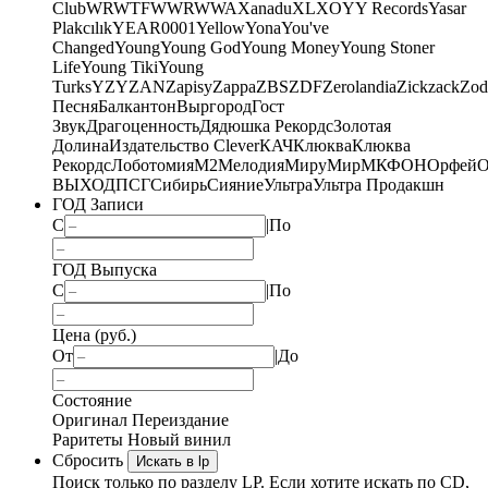
Club
WRWTFWWR
WWA
Xanadu
XL
XO
Y
Y Records
Yasar
Plakcılık
YEAR0001
Yellow
Yona
You've
Changed
Young
Young God
Young Money
Young Stoner
Life
Young Tiki
Young
Turks
YZY
ZAN
Zapisy
Zappa
ZBS
ZDF
Zerolandia
Zickzack
Zod
Песня
Балкантон
Выргород
Гост
Звук
Драгоценность
Дядюшка Рекордс
Золотая
Долина
Издательство Clever
КАЧ
Клюква
Клюква
Рекордс
Лоботомия
М2
Мелодия
МируМир
МКФОН
Орфей
О
ВЫХОД
ПСГ
Сибирь
Сияние
Ультра
Ультра Продакшн
ГОД Записи
С
|
По
ГОД Выпуска
С
|
По
Цена (руб.)
От
|
До
Состояние
Оригинал
Переиздание
Раритеты
Новый винил
Сбросить
Искать в lp
Поиск только по разделу LP. Если хотите искать по CD,