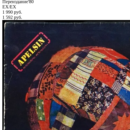
Переиздание'80
EX/EX
1 990 руб.
1 592
руб.