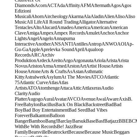
Diamonds
Acorn
ACT
Ada
Affinity
AFM
Aftermath
Agos
Agos
Edizioni
Musicali
Ahorn
Aircheology
Akarma
Ala
Aladin
Alien
Aliso
Aliso
Music
All Life
All Round Trading
Alligator
Alternative
Tentacles
Alto
Alucard
Amadeo
America
American
American
Clave
Amiga
Ampex
Ampex Records
Amulet
Anchor
Anchor
Lights
Angel
Angelo
Annapurna
Interactive
Another
ANS
ANTI
Antilles
Antrop
ANWO
AOI
Ap-
Gu-Ga
Apple
Aprelevka Sound
April
Aqualoop
Records
ARC
Archiv
Produktion
Ardeck
Areito
Argo
Argonauta
Ariola
Arista
Arista
Novus
Ariston
Arma
Armed
Arston
Art
Artist House
Artists
House
Artone
Arts & Crafts
As
Astan
Asthmatic
Kitty
Astralwerk
Asylum
At The Movies
ATCO
Atlantic
75
Atlantic Curve
Atlas
Atlas
Artists
ATO
Atomhenge
Attaca
Attic
Attlaxeras
Audio
Clarity
Audio
Platter
Augogo
Aural
Avatar
AVCO
Avenue
Awal
Aware
Axis
B.
Free
Babylon
Bacillus
Back On Black
Backstreet
Bad
Bad
Boy
Bad Boy Entertainment
Bad Seed
Bad Vibes
Forever
Balkanton
Balloon
Banger
Bamboo
Bang!
Barclay
Barsuk
Base
Basf
Batjazz
BBE
BC
With
Be With Records
Be! Jazz
Bear
Family
Bearsville
Beatrocket
Because
Because Music
Beggars