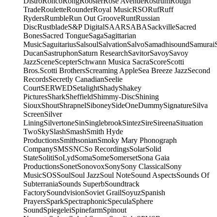
Distro
Ronco
Rong
Rooster
Rose Avenue
Rostrum
Rough
Trade
Roulette
Rounder
Royal Music
RSO
Ruf
Ruff
Ryders
Rumble
Run Out Groove
Runt
Russian
Disc
Rustblade
S&P Digital
SAAR
SABA
Sackville
Sacred
Bones
Sacred Tongue
Saga
Sagittarian
Music
Saguitarius
Salsoul
Salvation
Salvo
Samadhisound
Samurai
Ducan
Sastruphon
Saturn Research
Savitor
Savoy
Savoy
Jazz
Scene
Scepter
Schwann Musica Sacra
Score
Scotti
Bros.
Scotti Brothers
Screaming Apple
Sea Breeze Jazz
Second
Records
Secretly Canadian
Seelie
Court
SERWED
Setalight
Shady
Shakey
Pictures
Shark
Sheffield
Shimmy-Disc
Shining
Sioux
Shout
Shrapnel
Siboney
SideOneDummy
Signature
Silva
Screen
Silver
Lining
Silvertone
Sin
Singlebrook
Sintez
Sire
Sireena
Situation
Two
Sky
Slash
Smash
Smith Hyde
Productions
Smithsonian
Smoky Mary Phonograph
Company
SMS
SNC
So Recordings
Solar
Solid
State
Soliti
SoLyd
Soma
Some
Somerset
Sona Gaia
Productions
Sonet
Sonovox
Sony
Sony Classical
Sony
Music
SOS
Soul
Soul Jazz
Soul Note
Sound Aspects
Sounds Of
Subterrania
Sounds Superb
Soundtrack
Factory
Soundvision
Soviet Grail
Soyuz
Spanish
Prayers
Spark
Spectraphonic
Specula
Sphere
Sound
Spiegelei
Spinefarm
Spinout