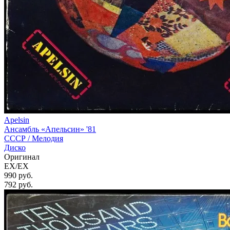
Apelsin
Ансамбль «Апельсин» '81
СССР /
Мелодия
Диско
Оригинал
EX/EX
990 руб.
792
руб.