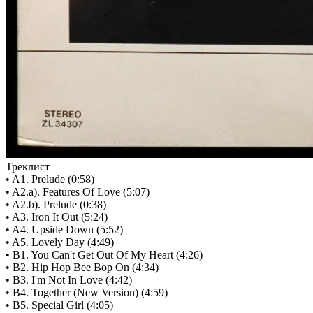
Треклист
• A1. Prelude (0:58)
• A2.a). Features Of Love (5:07)
• A2.b). Prelude (0:38)
• A3. Iron It Out (5:24)
• A4. Upside Down (5:52)
• A5. Lovely Day (4:49)
• B1. You Can't Get Out Of My Heart (4:26)
• B2. Hip Hop Bee Bop On (4:34)
• B3. I'm Not In Love (4:42)
• B4. Together (New Version) (4:59)
• B5. Special Girl (4:05)