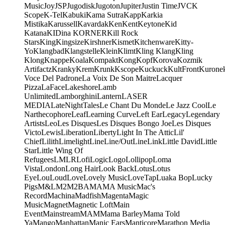
Music
Joy
JSP
Jugodisk
Jugoton
Jupiter
Justin Time
JVC
K
Scope
K-Tel
Kabuki
Kama Sutra
Kapp
Karkia
Mistika
Karussell
Kavardak
Ken
Kent
Keytone
Kid
Katana
KIDina KORNER
Kill Rock
Stars
King
Kingsize
Kirshner
Kismet
Kitchenware
Kitty-
Yo
Klangbad
Klangstelle
Klein
Klimt
Kling Klang
Kling
Klong
Knappe
Koala
Kompakt
Kong
Kopf
Korova
Kozmik
Artifactz
Kranky
Krem
Krunk
Kscope
Kuckuck
KultFront
Kurone
Voce Del Padrone
La Voix De Son Maitre
Lacquer
Pizza
LaFace
Lakeshore
Lamb
Unlimited
Lamborghini
Lantern
LASER
MEDIA
LateNightTales
Le Chant Du Monde
Le Jazz Cool
Le
Narthecophore
Leaf
Learning Curve
Left Ear
Legacy
Legendary
Artists
Leo
Les Disques
Les Disques Bongo Joe
Les Disques
Victo
Lewis
Liberation
Liberty
Light In The Attic
Lil'
Chief
Lilith
Limelight
Line
Line/OutLine
Link
Little David
Little
Star
Little Wing Of
Refugees
LMLR
Lofi
Logic
Logo
Lollipop
Loma
Vista
London
Long Hair
Look Back
Lotus
Lotus
Eye
Lou
Loud
Love
Lovely Music
LoveTap
Luaka Bop
Lucky
Pigs
M&L
M2
M2BA
MA
MA Music
Mac's
Record
Machina
Madfish
Magenta
Magic
Music
Magnet
Magnetic Loft
Main
Event
Mainstream
MAM
Mama Barley
Mama Told
Ya
Mango
Manhattan
Manic Ears
Manticore
Marathon Media