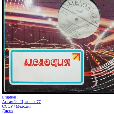
Eruption
Ансамбль Ирапшн '77
СССР /
Мелодия
Диско