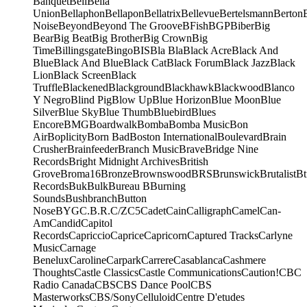
Banquet
Bell
Bella
Union
Bellaphon
Bellapon
Bellatrix
Bellevue
Bertelsmann
Berton
Noise
Beyond
Beyond The Groove
BFish
BGP
Biber
Big
Bear
Big Beat
Big Brother
Big Crown
Big
Time
Billingsgate
Bingo
BIS
Bla Bla
Black Acre
Black And
Blue
Black And Blue
Black Cat
Black Forum
Black Jazz
Black
Lion
Black Screen
Black
Truffle
Blackened
Blackground
Blackhawk
Blackwood
Blanco
Y Negro
Blind Pig
Blow Up
Blue Horizon
Blue Moon
Blue
Silver
Blue Sky
Blue Thumb
Bluebird
Blues
Encore
BMG
Boardwalk
Bomba
Bomba Music
Bon
Air
Boplicity
Born Bad
Boston International
Boulevard
Brain
Crusher
Brainfeeder
Branch Music
Brave
Bridge Nine
Records
Bright Midnight Archives
British
Grove
Broma16
Bronze
Brownswood
BRS
Brunswick
Brutalist
Bt
Records
Buk
Bulk
Bureau B
Burning
Sounds
Bushbranch
Button
Nose
BYG
C.B.R.
C/Z
C5
Cadet
Cain
Calligraph
Camel
Can-
Am
Candid
Capitol
Records
Capriccio
Caprice
Capricorn
Captured Tracks
Carlyne
Music
Carnage
Benelux
Caroline
Carpark
Carrere
Casablanca
Cashmere
Thoughts
Castle Classics
Castle Communications
Caution!
CBC
Radio Canada
CBS
CBS Dance Pool
CBS
Masterworks
CBS/Sony
Celluloid
Centre D'etudes