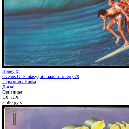
Boney M
Oceans Of Fantasy (обложка-постер) '79
Германия /
Hansa
Диско
Оригинал
EX+/EX
3 590
руб.