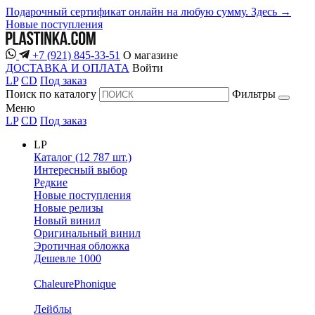
Подарочный сертификат онлайн на любую сумму. Здесь →
Новые поступления
+7 (921) 845-33-51
О магазине
ДОСТАВКА И ОПЛАТА
Войти
LP
CD
Под заказ
Поиск по каталогу
Фильтры
Меню
LP
CD
Под заказ
LP
Каталог (12 787 шт.)
Интересный выбор
Редкие
Новые поступления
Новые релизы
Новый винил
Оригинальный винил
Эротичная обложка
Дешевле 1000
ChaleurePhonique
Лейблы