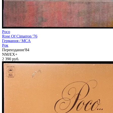
Poco
Rose Of Cimarron '76
Германия /
MCA
Рок
Переиздание'84
NM/EX+
2 390
руб.