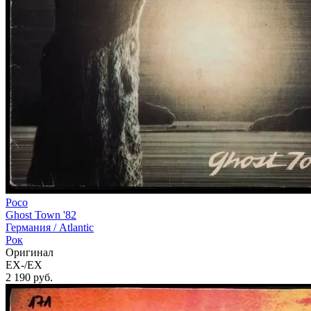
Poco
Ghost Town '82
Германия /
Atlantic
Рок
Оригинал
EX-/EX
2 190
руб.