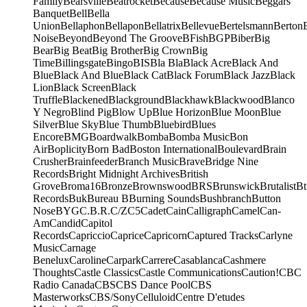
Family
Bearsville
Beatrocket
Because
Because Music
Beggars
Banquet
Bell
Bella
Union
Bellaphon
Bellapon
Bellatrix
Bellevue
Bertelsmann
Berton
Noise
Beyond
Beyond The Groove
BFish
BGP
Biber
Big
Bear
Big Beat
Big Brother
Big Crown
Big
Time
Billingsgate
Bingo
BIS
Bla Bla
Black Acre
Black And
Blue
Black And Blue
Black Cat
Black Forum
Black Jazz
Black
Lion
Black Screen
Black
Truffle
Blackened
Blackground
Blackhawk
Blackwood
Blanco
Y Negro
Blind Pig
Blow Up
Blue Horizon
Blue Moon
Blue
Silver
Blue Sky
Blue Thumb
Bluebird
Blues
Encore
BMG
Boardwalk
Bomba
Bomba Music
Bon
Air
Boplicity
Born Bad
Boston International
Boulevard
Brain
Crusher
Brainfeeder
Branch Music
Brave
Bridge Nine
Records
Bright Midnight Archives
British
Grove
Broma16
Bronze
Brownswood
BRS
Brunswick
Brutalist
Bt
Records
Buk
Bureau B
Burning Sounds
Bushbranch
Button
Nose
BYG
C.B.R.
C/Z
C5
Cadet
Cain
Calligraph
Camel
Can-
Am
Candid
Capitol
Records
Capriccio
Caprice
Capricorn
Captured Tracks
Carlyne
Music
Carnage
Benelux
Caroline
Carpark
Carrere
Casablanca
Cashmere
Thoughts
Castle Classics
Castle Communications
Caution!
CBC
Radio Canada
CBS
CBS Dance Pool
CBS
Masterworks
CBS/Sony
Celluloid
Centre D'etudes