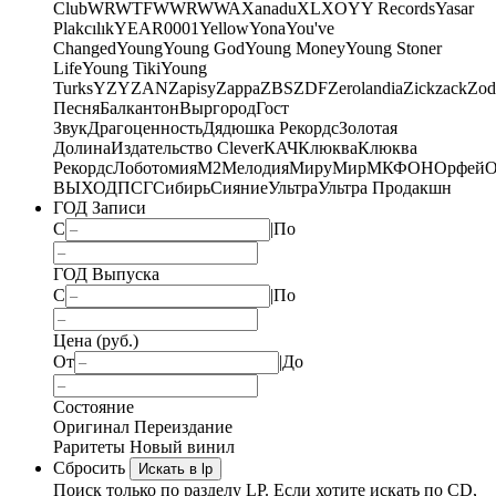
Club
WRWTFWWR
WWA
Xanadu
XL
XO
Y
Y Records
Yasar
Plakcılık
YEAR0001
Yellow
Yona
You've
Changed
Young
Young God
Young Money
Young Stoner
Life
Young Tiki
Young
Turks
YZY
ZAN
Zapisy
Zappa
ZBS
ZDF
Zerolandia
Zickzack
Zod
Песня
Балкантон
Выргород
Гост
Звук
Драгоценность
Дядюшка Рекордс
Золотая
Долина
Издательство Clever
КАЧ
Клюква
Клюква
Рекордс
Лоботомия
М2
Мелодия
МируМир
МКФОН
Орфей
О
ВЫХОД
ПСГ
Сибирь
Сияние
Ультра
Ультра Продакшн
ГОД Записи
С
|
По
ГОД Выпуска
С
|
По
Цена (руб.)
От
|
До
Состояние
Оригинал
Переиздание
Раритеты
Новый винил
Сбросить
Искать в lp
Поиск только по разделу LP. Если хотите искать по CD,