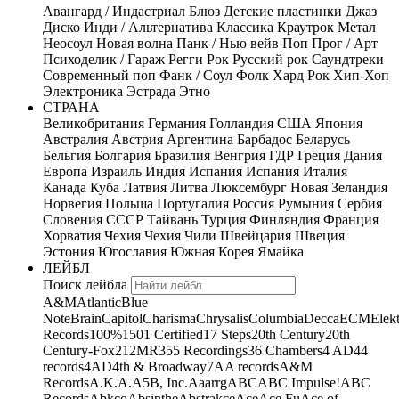
Авангард / Индастриал
Блюз
Детские пластинки
Джаз
Диско
Инди / Альтернатива
Классика
Краутрок
Метал
Неосоул
Новая волна
Панк / Нью вейв
Поп
Прог / Арт
Психоделик / Гараж
Регги
Рок
Русский рок
Саундтреки
Современный поп
Фанк / Соул
Фолк
Хард Рок
Хип-Хоп
Электроника
Эстрада
Этно
СТРАНА
Великобритания
Германия
Голландия
США
Япония
Австралия
Австрия
Аргентина
Барбадос
Беларусь
Бельгия
Болгария
Бразилия
Венгрия
ГДР
Греция
Дания
Европа
Израиль
Индия
Испания
Испания
Италия
Канада
Куба
Латвия
Литва
Люксембург
Новая Зеландия
Норвегия
Польша
Португалия
Россия
Румыния
Сербия
Словения
СССР
Тайвань
Турция
Финляндия
Франция
Хорватия
Чехия
Чехия
Чили
Швейцария
Швеция
Эстония
Югославия
Южная Корея
Ямайка
ЛЕЙБЛ
Поиск лейбла
A&M
Atlantic
Blue
Note
Brain
Capitol
Charisma
Chrysalis
Columbia
Decca
ECM
Elek
Records
100%
1501 Certified
17 Steps
20th Century
20th
Century-Fox
21
2MR
355 Recordings
36 Chambers
4 AD
44
records
4AD
4th & Broadway
7A
A records
A&M
Records
A.K.A.
A5B, Inc.
Aaarrg
ABC
ABC Impulse!
ABC
Records
Abkco
Absinthe
Abstrakce
Ace
Ace Fu
Ace of