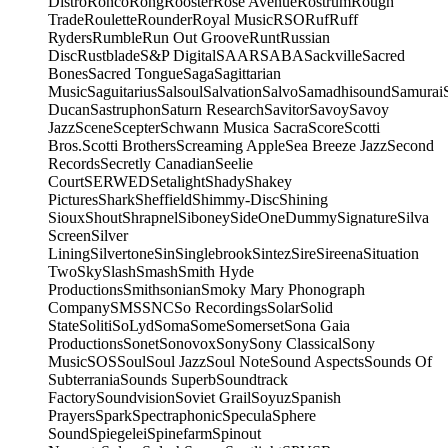
Distro
Ronco
Rong
Rooster
Rose Avenue
Rostrum
Rough
Trade
Roulette
Rounder
Royal Music
RSO
Ruf
Ruff
Ryders
Rumble
Run Out Groove
Runt
Russian
Disc
Rustblade
S&P Digital
SAAR
SABA
Sackville
Sacred
Bones
Sacred Tongue
Saga
Sagittarian
Music
Saguitarius
Salsoul
Salvation
Salvo
Samadhisound
Samurai
Ducan
Sastruphon
Saturn Research
Savitor
Savoy
Savoy
Jazz
Scene
Scepter
Schwann Musica Sacra
Score
Scotti
Bros.
Scotti Brothers
Screaming Apple
Sea Breeze Jazz
Second
Records
Secretly Canadian
Seelie
Court
SERWED
Setalight
Shady
Shakey
Pictures
Shark
Sheffield
Shimmy-Disc
Shining
Sioux
Shout
Shrapnel
Siboney
SideOneDummy
Signature
Silva
Screen
Silver
Lining
Silvertone
Sin
Singlebrook
Sintez
Sire
Sireena
Situation
Two
Sky
Slash
Smash
Smith Hyde
Productions
Smithsonian
Smoky Mary Phonograph
Company
SMS
SNC
So Recordings
Solar
Solid
State
Soliti
SoLyd
Soma
Some
Somerset
Sona Gaia
Productions
Sonet
Sonovox
Sony
Sony Classical
Sony
Music
SOS
Soul
Soul Jazz
Soul Note
Sound Aspects
Sounds Of
Subterrania
Sounds Superb
Soundtrack
Factory
Soundvision
Soviet Grail
Soyuz
Spanish
Prayers
Spark
Spectraphonic
Specula
Sphere
Sound
Spiegelei
Spinefarm
Spinout