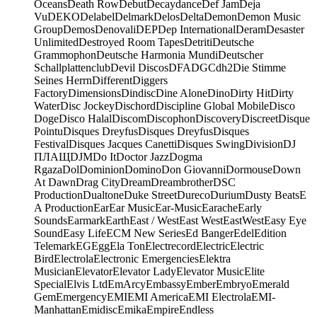
Oceans
Death Row
Debut
Decaydance
Def Jam
Deja
Vu
DEKO
Delabel
Delmark
Delos
Delta
Demon
Demon Music
Group
Demos
Denovali
DEP
Dep International
Deram
Desaster
Unlimited
Destroyed Room Tapes
Detriti
Deutsche
Grammophon
Deutsche Harmonia Mundi
Deutscher
Schallplattenclub
Devil Discos
DFA
DGC
dh2
Die Stimme
Seines Herrn
Different
Diggers
Factory
Dimensions
Dindisc
Dine Alone
Dino
Dirty Hit
Dirty
Water
Disc Jockey
Dischord
Discipline Global Mobile
Disco
Doge
Disco Halal
Discom
Discophon
Discovery
Discreet
Disque
Pointu
Disques Dreyfus
Disques Dreyfus
Disques
Festival
Disques Jacques Canetti
Disques Swing
Division
DJ
ПЛАЩ
DJM
Do It
Doctor Jazz
Dogma
Rgaza
Dol
Dominion
Domino
Don Giovanni
Dormouse
Down
At Dawn
Drag City
Dream
Dreambrother
DSC
Production
Dualtone
Duke Street
Dureco
Durium
Dusty Beats
E
A Production
Ear
Ear Music
Ear-Music
Earache
Early
Sounds
Earmark
Earth
East / West
East West
EastWest
Easy Eye
Sound
Easy Life
ECM New Series
Ed Banger
Edel
Edition
Telemark
EG
Egg
Ela Ton
Electrecord
Electric
Electric
Bird
Electrola
Electronic Emergencies
Elektra
Musician
Elevator
Elevator Lady
Elevator Music
Elite
Special
Elvis Ltd
EmArcy
Embassy
Ember
Embryo
Emerald
Gem
Emergency
EMI
EMI America
EMI Electrola
EMI-
Manhattan
Emidisc
Emika
Empire
Endless