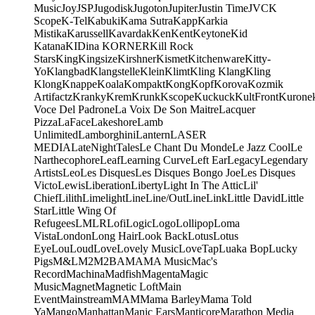
Music
Joy
JSP
Jugodisk
Jugoton
Jupiter
Justin Time
JVC
K
Scope
K-Tel
Kabuki
Kama Sutra
Kapp
Karkia
Mistika
Karussell
Kavardak
Ken
Kent
Keytone
Kid
Katana
KIDina KORNER
Kill Rock
Stars
King
Kingsize
Kirshner
Kismet
Kitchenware
Kitty-
Yo
Klangbad
Klangstelle
Klein
Klimt
Kling Klang
Kling
Klong
Knappe
Koala
Kompakt
Kong
Kopf
Korova
Kozmik
Artifactz
Kranky
Krem
Krunk
Kscope
Kuckuck
KultFront
Kurone
Voce Del Padrone
La Voix De Son Maitre
Lacquer
Pizza
LaFace
Lakeshore
Lamb
Unlimited
Lamborghini
Lantern
LASER
MEDIA
LateNightTales
Le Chant Du Monde
Le Jazz Cool
Le
Narthecophore
Leaf
Learning Curve
Left Ear
Legacy
Legendary
Artists
Leo
Les Disques
Les Disques Bongo Joe
Les Disques
Victo
Lewis
Liberation
Liberty
Light In The Attic
Lil'
Chief
Lilith
Limelight
Line
Line/OutLine
Link
Little David
Little
Star
Little Wing Of
Refugees
LMLR
Lofi
Logic
Logo
Lollipop
Loma
Vista
London
Long Hair
Look Back
Lotus
Lotus
Eye
Lou
Loud
Love
Lovely Music
LoveTap
Luaka Bop
Lucky
Pigs
M&L
M2
M2BA
MA
MA Music
Mac's
Record
Machina
Madfish
Magenta
Magic
Music
Magnet
Magnetic Loft
Main
Event
Mainstream
MAM
Mama Barley
Mama Told
Ya
Mango
Manhattan
Manic Ears
Manticore
Marathon Media