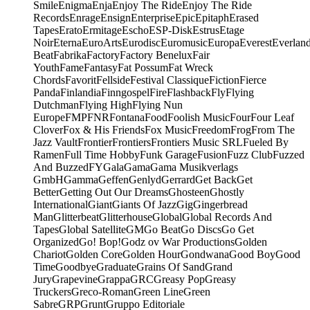
Smile
Enigma
Enja
Enjoy The Ride
Enjoy The Ride
Records
Enrage
Ensign
Enterprise
Epic
Epitaph
Erased
Tapes
Erato
Ermitage
Escho
ESP-Disk
Estrus
Etage
Noir
Eterna
EuroArts
Eurodisc
Euromusic
Europa
Everest
Everlan
Beat
Fabrika
Factory
Factory Benelux
Fair
Youth
Fame
Fantasy
Fat Possum
Fat Wreck
Chords
Favorit
Fellside
Festival Classique
Fiction
Fierce
Panda
Finlandia
Finngospel
Fire
Flashback
Fly
Flying
Dutchman
Flying High
Flying Nun
Europe
FMP
FNR
Fontana
Food
Foolish Music
Four
Four Leaf
Clover
Fox & His Friends
Fox Music
Freedom
Frog
From The
Jazz Vault
Frontier
Frontiers
Frontiers Music SRL
Fueled By
Ramen
Full Time Hobby
Funk Garage
Fusion
Fuzz Club
Fuzzed
And Buzzed
FY
Gala
Gama
Gama Musikverlags
GmbH
Gamma
Geffen
Genlyd
Gerrard
Get Back
Get
Better
Getting Out Our Dreams
Ghosteen
Ghostly
International
Giant
Giants Of Jazz
Gig
Gingerbread
Man
Glitterbeat
Glitterhouse
Global
Global Records And
Tapes
Global Satellite
GM
Go Beat
Go Discs
Go Get
Organized
Go! Bop!
Godz ov War Productions
Golden
Chariot
Golden Core
Golden Hour
Gondwana
Good Boy
Good
Time
Goodbye
Graduate
Grains Of Sand
Grand
Jury
Grapevine
Grappa
GRC
Greasy Pop
Greasy
Truckers
Greco-Roman
Green Line
Green
Sabre
GRP
Grunt
Gruppo Editoriale