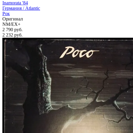
Inamorata '84
Германия /
Atlantic
Рок
Оригинал
NM/EX+
2 790 руб.
2 232
руб.