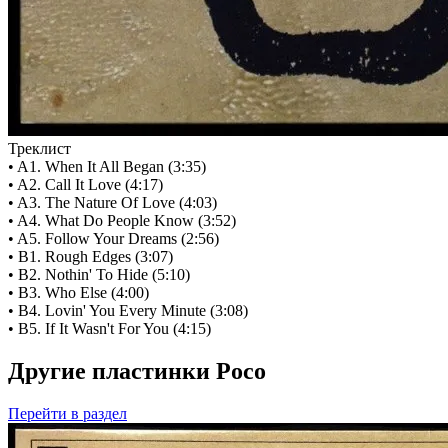
Треклист
• A1. When It All Began (3:35)
• A2. Call It Love (4:17)
• A3. The Nature Of Love (4:03)
• A4. What Do People Know (3:52)
• A5. Follow Your Dreams (2:56)
• B1. Rough Edges (3:07)
• B2. Nothin' To Hide (5:10)
• B3. Who Else (4:00)
• B4. Lovin' You Every Minute (3:08)
• B5. If It Wasn't For You (4:15)
Другие пластинки Poco
Перейти
в раздел