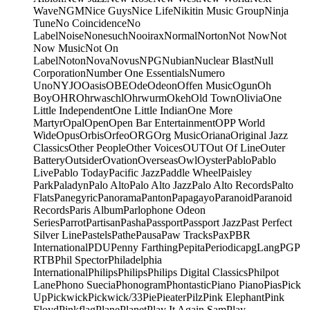
Wave
NGM
Nice Guys
Nice Life
Nikitin Music Group
Ninja
Tune
No Coincidence
No
Label
Noise
Nonesuch
Nooirax
Normal
Norton
Not Now
Not
Now Music
Not On
Label
Noton
Nova
Novus
NPG
Nubian
Nuclear Blast
Null
Corporation
Number One Essentials
Numero
Uno
NYJO
Oasis
OBE
Ode
Odeon
Offen Music
Ogun
Oh
Boy
OHR
Ohrwaschl
Ohrwurm
Okeh
Old Town
Olivia
One
Little Independent
One Little Indian
One More
Martyr
Opal
Open
Open Bar Entertainment
OPP World
Wide
Opus
Orbis
Orfeo
ORG
Org Music
Oriana
Original Jazz
Classics
Other People
Other Voices
OUT
Out Of Line
Outer
Battery
Outsider
Ovation
Overseas
Owl
Oyster
Pablo
Pablo
Live
Pablo Today
Pacific Jazz
Paddle Wheel
Paisley
Park
Paladyn
Palo Alto
Palo Alto Jazz
Palo Alto Records
Palto
Flats
Panegyric
Panorama
Panton
Papagayo
Paranoid
Paranoid
Records
Paris Album
Parlophone Odeon
Series
Parrot
Partisan
Pasha
Passport
Passport Jazz
Past Perfect
Silver Line
Pastels
Pathe
Pausa
Paw Tracks
Pax
PBR
International
PDU
Penny Farthing
Pepita
Periodica
pgLang
PGP
RTB
Phil Spector
Philadelphia
International
Philips
Philips
Philips Digital Classics
Philpot
Lane
Phono Suecia
Phonogram
Phontastic
Piano Piano
Pias
Pick
Up
Pickwick
Pickwick/33
Pie
Pieater
Pilz
Pink Elephant
Pink
Floyd
Pinkflag
Plane
Planet
Play It Again Sam
Play