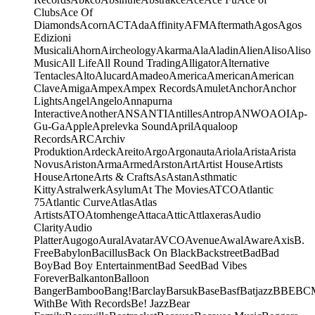
Clubs
Ace Of
Diamonds
Acorn
ACT
Ada
Affinity
AFM
Aftermath
Agos
Agos
Edizioni
Musicali
Ahorn
Aircheology
Akarma
Ala
Aladin
Alien
Aliso
Aliso
Music
All Life
All Round Trading
Alligator
Alternative
Tentacles
Alto
Alucard
Amadeo
America
American
American
Clave
Amiga
Ampex
Ampex Records
Amulet
Anchor
Anchor
Lights
Angel
Angelo
Annapurna
Interactive
Another
ANS
ANTI
Antilles
Antrop
ANWO
AOI
Ap-
Gu-Ga
Apple
Aprelevka Sound
April
Aqualoop
Records
ARC
Archiv
Produktion
Ardeck
Areito
Argo
Argonauta
Ariola
Arista
Arista
Novus
Ariston
Arma
Armed
Arston
Art
Artist House
Artists
House
Artone
Arts & Crafts
As
Astan
Asthmatic
Kitty
Astralwerk
Asylum
At The Movies
ATCO
Atlantic
75
Atlantic Curve
Atlas
Atlas
Artists
ATO
Atomhenge
Attaca
Attic
Attlaxeras
Audio
Clarity
Audio
Platter
Augogo
Aural
Avatar
AVCO
Avenue
Awal
Aware
Axis
B.
Free
Babylon
Bacillus
Back On Black
Backstreet
Bad
Bad
Boy
Bad Boy Entertainment
Bad Seed
Bad Vibes
Forever
Balkanton
Balloon
Banger
Bamboo
Bang!
Barclay
Barsuk
Base
Basf
Batjazz
BBE
BC
With
Be With Records
Be! Jazz
Bear