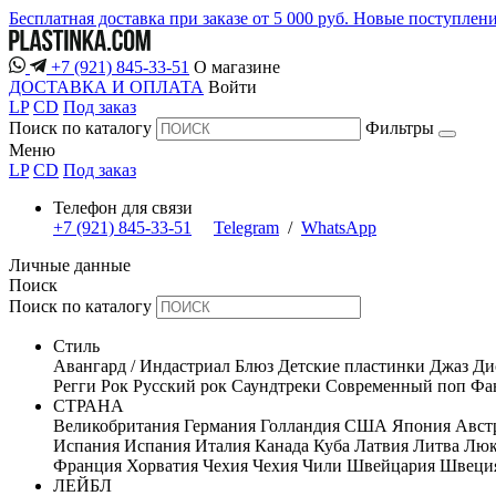
Бесплатная доставка при заказе от 5 000 руб.
Новые поступлен
+7 (921) 845-33-51
О магазине
ДОСТАВКА И ОПЛАТА
Войти
LP
CD
Под заказ
Поиск по каталогу
Фильтры
Меню
LP
CD
Под заказ
Телефон для связи
+7 (921) 845-33-51
Telegram
/
WhatsApp
Личные данные
Поиск
Поиск по каталогу
Стиль
Авангард / Индастриал
Блюз
Детские пластинки
Джаз
Ди
Регги
Рок
Русский рок
Саундтреки
Современный поп
Фан
СТРАНА
Великобритания
Германия
Голландия
США
Япония
Авст
Испания
Испания
Италия
Канада
Куба
Латвия
Литва
Люк
Франция
Хорватия
Чехия
Чехия
Чили
Швейцария
Швеци
ЛЕЙБЛ