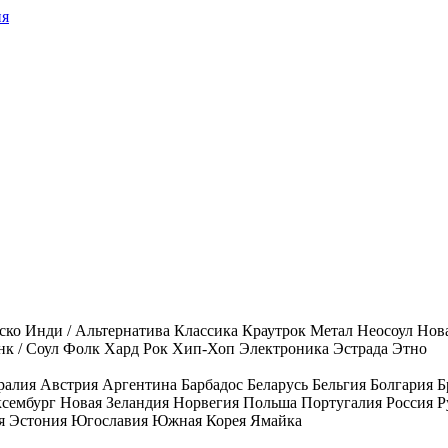
ия
ско
Инди / Альтернатива
Классика
Краутрок
Метал
Неосоул
Нов
к / Соул
Фолк
Хард Рок
Хип-Хоп
Электроника
Эстрада
Этно
ралия
Австрия
Аргентина
Барбадос
Беларусь
Бельгия
Болгария
Б
сембург
Новая Зеландия
Норвегия
Польша
Португалия
Россия
Р
я
Эстония
Югославия
Южная Корея
Ямайка