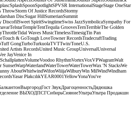
plasc
Splash
Spoon
Spotlight
SPV
SR International
Stage
Stage One
Star
s Throw
Storm Of Justice Records
Stormy
darshan Disc
Sugar Hill
Sumerian
Summit
 Discofil
Sweet Spirit
Swingtime
Swiss Jazz
Symbolica
Sympathy For
mavar
Telstar
Temple
Tent
Tequila Grooves
Tern
Terrible
The Golden
ey
Throttle
Tidal Waves Music
Timeless
Timesig
Tin Pan
ce
Touch & Go
Tough Love
Towner Records
Tradecraft
Trading
b
Tuff Gong
Turbo
Turkuola
TVT
Twin/Tone
U.S.
ited Artists Records
United Music Group
Universal
Universal
Vee Jay
Venice In
Schallplatten
Volume
Voodoo Rhythm
Vortex
Vox
VP
Wagram
Walt
r Sunset
Warp
Waterland
WaterTower
WaterTower
Wax 'N Stacks
We
Funny About
Whirlwind
Wifon
Wiiija
Wilbury
Win Mil
Wind
Windham
ecords
Yasar Plakcılık
YEAR0001
Yellow
Yona
You've
Балкантон
Выргород
Гост Звук
Драгоценность
Дядюшка
тделение ВЫХОД
ПСГ
Сибирь
Сияние
Ультра
Ультра Продакшн