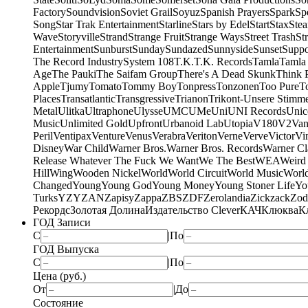
Factory
Soundvision
Soviet Grail
Soyuz
Spanish Prayers
Spark
Sp
Song
Star Trak Entertainment
Starline
Stars by Edel
Start
Stax
Ste
Wave
Storyville
Strand
Strange Fruit
Strange Ways
Street Trash
St
Entertainment
Sunburst
Sunday
Sundazed
Sunnyside
Sunset
Suppo
The Record Industry
System 108
T.K.
T.K. Records
Tamla
Tamla
Age
The Pauki
The Saifam Group
There's A Dead Skunk
Think 
Apple
Tjumy
Tomato
Tommy Boy
Tonpress
Tonzonen
Too Pure
T
Places
Transatlantic
Transgressive
Trianon
Trikont-Unsere Stimm
Metal
Ulitka
Ultraphone
Ulysse
UMC
UMe
Uni
UNI Records
Unic
Music
Unlimited Gold
Upfront
Urbanoid Lab
Utopia
V180
V2
Van
Peril
Ventipax
Venture
Venus
Verabra
Veriton
Verne
Verve
Victor
Vi
Disney
War Child
Warner Bros.
Warner Bros. Records
Warner Cl
Release Whatever The Fuck We Want
We The Best
WEA
Weird
Hill
Wing
Wooden Nickel
World
World Circuit
World Music
World
Changed
Young
Young God
Young Money
Young Stoner Life
Yo
Turks
YZY
ZAN
Zapisy
Zappa
ZBS
ZDF
Zerolandia
Zickzack
Zod
Рекордс
Золотая Долина
Издательство Clever
КАЧ
Клюква
К
ГОД Записи
С
|
По
ГОД Выпуска
С
|
По
Цена (руб.)
От
|
До
Состояние