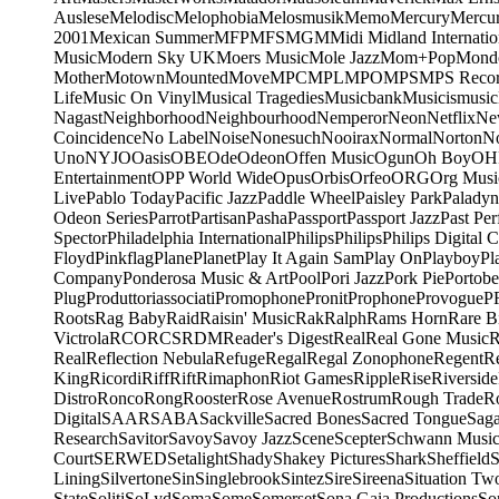
Auslese
Melodisc
Melophobia
Melosmusik
Memo
Mercury
Mercu
2001
Mexican Summer
MFP
MFS
MGM
Midi
Midland Internatio
Music
Modern Sky UK
Moers Music
Mole Jazz
Mom+Pop
Mond
Mother
Motown
Mounted
Move
MPC
MPL
MPO
MPS
MPS Recor
Life
Music On Vinyl
Musical Tragedies
Musicbank
Musicismusic
Nagast
Neighborhood
Neighbourhood
Nemperor
Neon
Netflix
Ne
Coincidence
No Label
Noise
Nonesuch
Nooirax
Normal
Norton
N
Uno
NYJO
Oasis
OBE
Ode
Odeon
Offen Music
Ogun
Oh Boy
OH
Entertainment
OPP World Wide
Opus
Orbis
Orfeo
ORG
Org Musi
Live
Pablo Today
Pacific Jazz
Paddle Wheel
Paisley Park
Paladyn
Odeon Series
Parrot
Partisan
Pasha
Passport
Passport Jazz
Past Per
Spector
Philadelphia International
Philips
Philips
Philips Digital C
Floyd
Pinkflag
Plane
Planet
Play It Again Sam
Play On
Playboy
Pl
Company
Ponderosa Music & Art
Pool
Pori Jazz
Pork Pie
Portobe
Plug
Produttoriassociati
Promophone
Pronit
Prophone
Provogue
P
Roots
Rag Baby
Raid
Raisin' Music
Rak
Ralph
Rams Horn
Rare B
Victrola
RCO
RCS
RDM
Reader's Digest
Real
Real Gone Music
R
Real
Reflection Nebula
Refuge
Regal
Regal Zonophone
Regent
R
King
Ricordi
Riff
Rift
Rimaphon
Riot Games
Ripple
Rise
Riverside
Distro
Ronco
Rong
Rooster
Rose Avenue
Rostrum
Rough Trade
Ro
Digital
SAAR
SABA
Sackville
Sacred Bones
Sacred Tongue
Sag
Research
Savitor
Savoy
Savoy Jazz
Scene
Scepter
Schwann Music
Court
SERWED
Setalight
Shady
Shakey Pictures
Shark
Sheffield
S
Lining
Silvertone
Sin
Singlebrook
Sintez
Sire
Sireena
Situation Tw
State
Soliti
SoLyd
Soma
Some
Somerset
Sona Gaia Productions
So