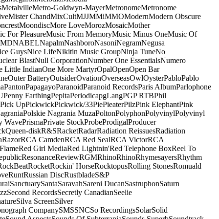
s
Metalville
Metro-Goldwyn-Mayer
Metronome
Metronome
ive
Mister Chand
MixCult
MJJ
MMi
MMO
Modern
Modern Obscure
ncrest
Moondisc
More Love
Moroz
Mosaic
Mother
c For Pleasure
Music From Memory
Music Minus One
Music Of
5MD
NABEL
Napalm
Nashboro
Nasoni
Negram
Negusa
ice Guys
Nice Life
Nikitin Music Group
Ninja Tune
No
clear Blast
Null Corporation
Number One Essentials
Numero
 Little Indian
One More Martyr
Opal
Open
Open Bar
ine
Outer Battery
Outsider
Ovation
Overseas
Owl
Oyster
Pablo
Pablo
ma
Panton
Papagayo
Paranoid
Paranoid Records
Paris Album
Parlophone
U
Penny Farthing
Pepita
Periodica
pgLang
PGP RTB
Phil
Pick Up
Pickwick
Pickwick/33
Pie
Pieater
Pilz
Pink Elephant
Pink
agrania
Polskie Nagrania Muza
Polton
Polyphon
Polyvinyl
Polyvinyl
y Wave
Prisma
Private Stock
Probe
Prodigal
Producer
ck
Queen-disk
R&S
Racket
Radar
Radiation Reissues
Radiation
a
Razor
RCA Camden
RCA Red Seal
RCA Victor
RCA
Flame
Red Girl Media
Red Lightnin'
Red Telephone Box
Reel To
epublic
Resonance
Review
RGM
Rhino
Rhino
Rhymesayers
Rhythm
RockBeat
Rocket
Rockin' Horse
Rocktopus
Rolling Stones
Romuald
ove
Runt
Russian Disc
Rustblade
S&P
rai
Sanctuary
Santa
Saravah
Sareni Ducan
Sastruphon
Saturn
azz
Second Records
Secretly Canadian
Seelie
ature
Silva Screen
Silver
onograph Company
SMS
SNC
So Recordings
Solar
Solid
te
Sound Aspects
Sounds Of Subterrania
Sounds Superb
Soundtrack