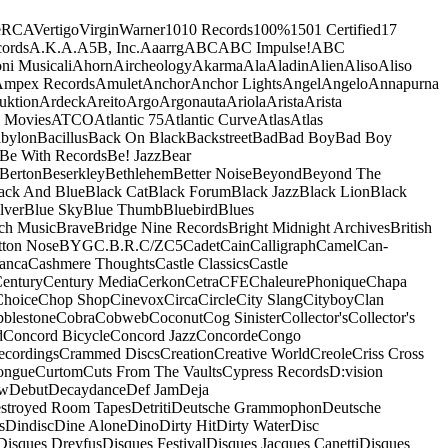
e
RCA
Vertigo
Virgin
Warner
10
10 Records
100%
1501 Certified
17
ords
A.K.A.
A5B, Inc.
Aaarrg
ABC
ABC Impulse!
ABC
ni Musicali
Ahorn
Aircheology
Akarma
Ala
Aladin
Alien
Aliso
Aliso
mpex Records
Amulet
Anchor
Anchor Lights
Angel
Angelo
Annapurna
uktion
Ardeck
Areito
Argo
Argonauta
Ariola
Arista
Arista
 Movies
ATCO
Atlantic 75
Atlantic Curve
Atlas
Atlas
bylon
Bacillus
Back On Black
Backstreet
Bad
Bad Boy
Bad Boy
Be With Records
Be! Jazz
Bear
Berton
Beserkley
Bethlehem
Better Noise
Beyond
Beyond The
ack And Blue
Black Cat
Black Forum
Black Jazz
Black Lion
Black
lver
Blue Sky
Blue Thumb
Bluebird
Blues
ch Music
Brave
Bridge Nine Records
Bright Midnight Archives
British
tton Nose
BYG
C.B.R.
C/Z
C5
Cadet
Cain
Calligraph
Camel
Can-
anca
Cashmere Thoughts
Castle Classics
Castle
entury
Century Media
Cerkon
Cetra
CFE
ChaleurePhonique
Chapa
Choice
Chop Shop
Cinevox
Circa
Circle
City Slang
Cityboy
Clan
blestone
Cobra
Cobweb
Coconut
Cog Sinister
Collector's
Collector's
d
Concord Bicycle
Concord Jazz
Concorde
Congo
ecordings
Crammed Discs
Creation
Creative World
Creole
Criss Cross
ongue
Curtom
Cuts From The Vaults
Cypress Records
D:vision
ow
Debut
Decaydance
Def Jam
Deja
stroyed Room Tapes
Detriti
Deutsche Grammophon
Deutsche
s
Dindisc
Dine Alone
Dino
Dirty Hit
Dirty Water
Disc
Disques Dreyfus
Disques Festival
Disques Jacques Canetti
Disques