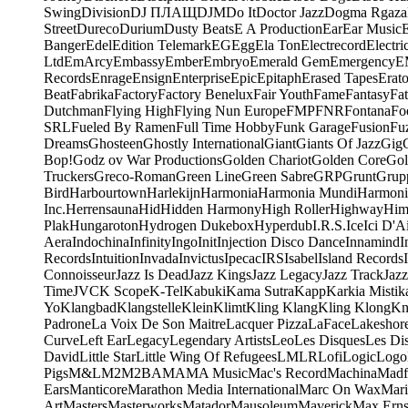
Swing
Division
DJ ПЛАЩ
DJM
Do It
Doctor Jazz
Dogma Rgaza
Street
Dureco
Durium
Dusty Beats
E A Production
Ear
Ear Music
Banger
Edel
Edition Telemark
EG
Egg
Ela Ton
Electrecord
Electri
Ltd
EmArcy
Embassy
Ember
Embryo
Emerald Gem
Emergency
E
Records
Enrage
Ensign
Enterprise
Epic
Epitaph
Erased Tapes
Erat
Beat
Fabrika
Factory
Factory Benelux
Fair Youth
Fame
Fantasy
Fa
Dutchman
Flying High
Flying Nun Europe
FMP
FNR
Fontana
Fo
SRL
Fueled By Ramen
Full Time Hobby
Funk Garage
Fusion
Fu
Dreams
Ghosteen
Ghostly International
Giant
Giants Of Jazz
Gig
Bop!
Godz ov War Productions
Golden Chariot
Golden Core
Gol
Truckers
Greco-Roman
Green Line
Green Sabre
GRP
Grunt
Grupp
Bird
Harbourtown
Harlekijn
Harmonia
Harmonia Mundi
Harmoni
Inc.
Herrensauna
Hid
Hidden Harmony
High Roller
Highway
Him
Plak
Hungaroton
Hydrogen Dukebox
Hyperdub
I.R.S.
Ice
Ici D'Ai
Aera
Indochina
Infinity
Ingo
Init
Injection Disco Dance
Innamind
I
Records
Intuition
Invada
Invictus
Ipecac
IRS
Isabel
Island Records
Connoisseur
Jazz Is Dead
Jazz Kings
Jazz Legacy
Jazz Track
Jazz
Time
JVC
K Scope
K-Tel
Kabuki
Kama Sutra
Kapp
Karkia Mistik
Yo
Klangbad
Klangstelle
Klein
Klimt
Kling Klang
Kling Klong
Kn
Padrone
La Voix De Son Maitre
Lacquer Pizza
LaFace
Lakeshor
Curve
Left Ear
Legacy
Legendary Artists
Leo
Les Disques
Les Di
David
Little Star
Little Wing Of Refugees
LMLR
Lofi
Logic
Logo
Pigs
M&L
M2
M2BA
MA
MA Music
Mac's Record
Machina
Madf
Ears
Manticore
Marathon Media International
Marc On Wax
Mari
Art
Masters
Masterworks
Matador
Mausoleum
Maverick
Max Erns