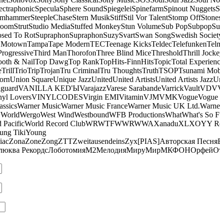
ectraphonic
Specula
Sphere Sound
Spiegelei
Spinefarm
Spinout Nuggets
S
amhammer
SteepleChase
Stern Musik
Stiff
Stil Vor Talent
Stomp Off
Stone
room
Strut
Studio Media
Stuffed Monkey
Stun Volume
Sub Pop
Subpop
Su
sed To Rot
Supraphon
Supraphon
Suzy
Svart
Swan Song
Swedish Society
 Motown
Tampa
Tape Modern
TEC
Teenage Kicks
Teldec
Telefunken
Tel
Progressive
Third Man
Thorofon
Three Blind Mice
Threshold
Thrill Jock
ooth & Nail
Top Dawg
Top Rank
TopHits-FinnHits
Topic
Total Experien
e
Trill
Trio
Trip
Trojan
Tru Criminal
Tru Thoughts
Truth
TSOP
Tsunami Mo
orn
Union Square
Unique Jazz
United
United Artists
United Artists Jazz
Un
guard
VANILLA KED'Ы
Varajazz
Varese Sarabande
Varrick
Vault
VDV
nyl Lovers
VINYLCODES
Virgin EMI
Vitamin
VJM
VMK
Vogue
Vogue 
assics
Warner Music
Warner Music France
Warner Music UK Ltd.
Warne
 World
Wergo
West Wind
Westbound
WFB Productions
What
What's So 
 Pacific
World Record Club
WRWTFWWR
WWA
Xanadu
XL
XO
Y
Y R
ung Tiki
Young
iac
Zona
Zone
Zong
ZTT
Zweitausendeins
Zyx
[PIAS]
Авторская Песня
люква Рекордс
Лоботомия
М2
Мелодия
МируМир
МКФОН
Орфей
О