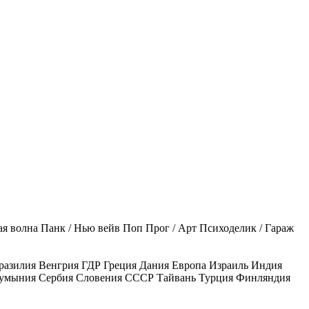
ая волна
Панк / Нью вейв
Поп
Прог / Арт
Психоделик / Гараж
разилия
Венгрия
ГДР
Греция
Дания
Европа
Израиль
Индия
умыния
Сербия
Словения
СССР
Тайвань
Турция
Финляндия