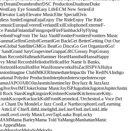
ty
Dream
Dreambrother
DSC Production
Dualtone
Duke
West
Easy Eye Sound
Easy Life
ECM New Series
Ed
Elevator Lady
Elevator Music
Elite Special
Elvis
dless Smile
Enigma
Enja
Enjoy The Ride
Enjoy The Ride
omusic
Europa
Everest
Everland
Exil
Exilophone
Extreme
F-
ce Panda
Finlandia
Finngospel
Fire
Flashback
Fly
Flying
eedom
Frog
From The Jazz Vault
Frontier
Frontiers
Frontiers Music
Gamma
Geffen
Genlyd
Gerrard
Get Back
Get Better
Getting Out Our
pes
Global Satellite
GM
Go Beat
Go Discs
Go Get Organized
Go!
f Sand
Grand Jury
Grapevine
Grappa
GRC
Greasy Pop
Greasy
han Records
Hallmark
Hammer Heart
Hannibal
Hansa
Happy
vy Metal Records
Heliodor
Hellcat
Her Name Is Banks,
Horizon
Horzu
Hot
Hot Wax
Houseworks
HoZac
HSPVA
Hulya
lusion
Imagine Club
IMKER
Immediate
Impact
In The Red
INA
Indigo
national Polydor Production
Interphon
Interscope
Interscope
Janus
JAPO
JARO
Jas
Jasmin
Jasmine
Jay Boy
Jazz & Jazz
Jazz
ng
Jive
Jive
JMT
Joker
Jomar Music
Joy
JSP
Jugodisk
Jugoton
Jupiter
Justin
ll Rock Stars
King
Kingsize
Kirshner
Kismet
Kitchenware
Kitty-
runk
Kscope
Kuckuck
KultFront
Kuroneko
L'Orchestra
La Voce Del
Le Chant Du Monde
Le Jazz Cool
Le Narthecophore
Leaf
Learning
 Attic
Lil' Chief
Lilith
Limelight
Line
Line/OutLine
Link
Little
Loud
Love
Lovely Music
LoveTap
Luaka Bop
Lucky
MAM
Mama Barley
Mama Told Ya
Mango
Manhattan
Manic
s Appeal
Mass
ga
Megafon
Melodia
Melodia