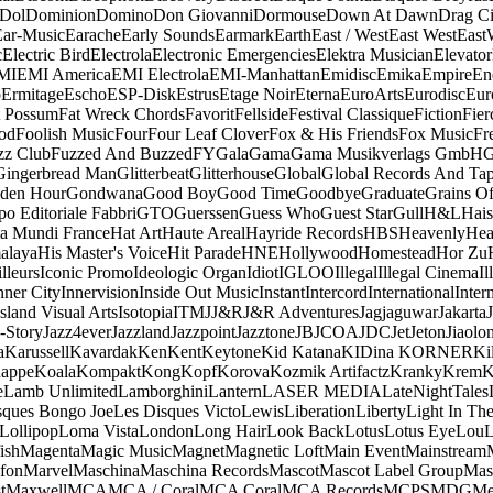
Dol
Dominion
Domino
Don Giovanni
Dormouse
Down At Dawn
Drag Ci
Ear-Music
Earache
Early Sounds
Earmark
Earth
East / West
East West
East
c
Electric Bird
Electrola
Electronic Emergencies
Elektra Musician
Elevator
MI
EMI America
EMI Electrola
EMI-Manhattan
Emidisc
Emika
Empire
En
o
Ermitage
Escho
ESP-Disk
Estrus
Etage Noir
Eterna
EuroArts
Eurodisc
Eur
t Possum
Fat Wreck Chords
Favorit
Fellside
Festival Classique
Fiction
Fier
od
Foolish Music
Four
Four Leaf Clover
Fox & His Friends
Fox Music
Fr
zz Club
Fuzzed And Buzzed
FY
Gala
Gama
Gama Musikverlags GmbH
Gingerbread Man
Glitterbeat
Glitterhouse
Global
Global Records And Ta
den Hour
Gondwana
Good Boy
Good Time
Goodbye
Graduate
Grains O
o Editoriale Fabbri
GTO
Guerssen
Guess Who
Guest Star
Gull
H&L
Hais
a Mundi France
Hat Art
Haute Areal
Hayride Records
HBS
Heavenly
Hea
alaya
His Master's Voice
Hit Parade
HNE
Hollywood
Homestead
Hor Zu
lleurs
Iconic Promo
Ideologic Organ
Idiot
IGLOO
Illegal
Illegal Cinema
Il
nner City
Innervision
Inside Out Music
Instant
Intercord
International
Inter
Island Visual Arts
Isotopia
ITM
J
J&R
J&R Adventures
Jagjaguwar
Jakarta
-Story
Jazz4ever
Jazzland
Jazzpoint
Jazztone
JB
JCOA
JDC
Jet
Jeton
Jiaolo
a
Karussell
Kavardak
Ken
Kent
Keytone
Kid Katana
KIDina KORNER
Ki
appe
Koala
Kompakt
Kong
Kopf
Korova
Kozmik Artifactz
Kranky
Krem
K
e
Lamb Unlimited
Lamborghini
Lantern
LASER MEDIA
LateNightTales
sques Bongo Joe
Les Disques Victo
Lewis
Liberation
Liberty
Light In The
Lollipop
Loma Vista
London
Long Hair
Look Back
Lotus
Lotus Eye
Lou
ish
Magenta
Magic Music
Magnet
Magnetic Loft
Main Event
Mainstream
fon
Marvel
Maschina
Maschina Records
Mascot
Mascot Label Group
Mas
t
Maxwell
MCA
MCA / Coral
MCA Coral
MCA Records
MCPS
MDG
Me