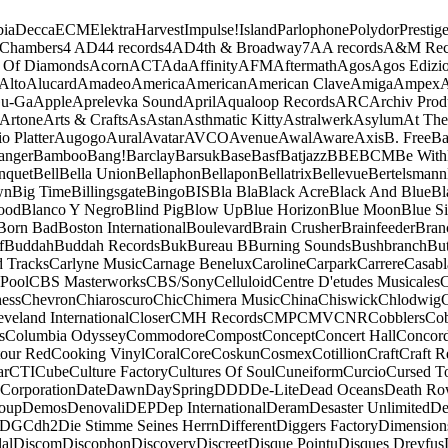
ia
Decca
ECM
Elektra
Harvest
Impulse!
Island
Parlophone
Polydor
Prestig
 Chambers
4 AD
44 records
4AD
4th & Broadway
7A
A records
A&M Rec
 Of Diamonds
Acorn
ACT
Ada
Affinity
AFM
Aftermath
Agos
Agos Edizio
Alto
Alucard
Amadeo
America
American
American Clave
Amiga
Ampex
A
u-Ga
Apple
Aprelevka Sound
April
Aqualoop Records
ARC
Archiv Prod
Artone
Arts & Crafts
As
Astan
Asthmatic Kitty
Astralwerk
Asylum
At The
o Platter
Augogo
Aural
Avatar
AVCO
Avenue
Awal
Aware
Axis
B. Free
Ba
anger
Bamboo
Bang!
Barclay
Barsuk
Base
Basf
Batjazz
BBE
BCM
Be With
nquet
Bell
Bella Union
Bellaphon
Bellapon
Bellatrix
Bellevue
Bertelsmann
wn
Big Time
Billingsgate
Bingo
BIS
Bla Bla
Black Acre
Black And Blue
Bl
ood
Blanco Y Negro
Blind Pig
Blow Up
Blue Horizon
Blue Moon
Blue Si
Born Bad
Boston International
Boulevard
Brain Crusher
Brainfeeder
Bran
f
Buddah
Buddah Records
Buk
Bureau B
Burning Sounds
Bushbranch
Bu
d Tracks
Carlyne Music
Carnage Benelux
Caroline
Carpark
Carrere
Casabl
Pool
CBS Masterworks
CBS/Sony
Celluloid
Centre D'etudes Musicales
C
ess
Chevron
Chiaroscuro
Chic
Chimera Music
China
Chiswick
Chlodwig
eveland International
Closer
CMH Records
CMP
CMV
CNR
Cobblers
Cob
s
Columbia Odyssey
Commodore
Compost
Concept
Concert Hall
Concor
our Red
Cooking Vinyl
Coral
Core
Coskun
Cosmex
Cotillion
Craft
Craft R
ar
CTI
Cube
Culture Factory
Cultures Of Soul
Cuneiform
Curcio
Cursed T
 Corporation
Date
Dawn
DaySpring
DDD
De-Lite
Dead Oceans
Death R
oup
Demos
Denovali
DEP
Dep International
Deram
Desaster Unlimited
De
DGC
dh2
Die Stimme Seines Herrn
Different
Diggers Factory
Dimension
al
Discom
Discophon
Discovery
Discreet
Disque Pointu
Disques Dreyfus