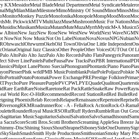
ry KX
Messidor
Metal Blade
Metal Department
Metal Syndicate
Metalero
nal
Mig
Milan
Milan
Milestone
Mimo
Ministry Of Sound
Minor
Minos
Miss
o
Monitor
Monkey Puzzle
Monofonika
Monopole
Monsp
Mood
Moon
Moo
ds
Mr. Pickwick
MTV
MultiJazz
Muse
Mushroom
Music For Nations
Musi
Musidisc
Musikant
Musiza
Mutant
Mute
Muza
Myrrh
Mystic
M•A Music
n
w Albion
New Jazz
New Rose
New West
New World
Next Wave
NGM
N
ot Now
Not Now Music
Not On Label
Noton
Nova
Novus
NPG
Nubian
Nu
R
Ohrwaschl
Ohrwurm
Okeh
Old Town
Olivia
One Little Independent
One
c
Oriana
Original Jazz Classics
Other People
Other Voices
OUT
Out Of L
Palo Alto
Palo Alto Jazz
Palo Alto Records
Palto Flats
Panegyric
Panora
fect Silver Line
Pastels
Pathe
Pausa
Paw Tracks
Pax
PBR International
PD
lassics
Philpot Lane
Phono Suecia
Phonogram
Phontastic
Piano Piano
Pias
ayon
Plesser
Plstk wrld
PMB Music
Pointblank
Polar
Pole
Poljazz
Polskie N
llo
Portrait
Potato
Potomak
Power Exchange
PRE
Prestige Folklore
Primar
RT
Psycho
Pure Pleasure
Purple
PVC
PWL
PYE
Quade
Qualiton
Quartersti
id
Rare Earth
RareNoise
Raretone
Rat Pack
RattleSnake
Raw Power
Rayn
eal World
Rec-O-Hit
Recommended
Record Station
Red
Red Bullet
Red 
eigning Phoenix
Relab Records
Relapse
Renaissance
Repertoire
Reprise
R
Riversong
RKM
Roadrunner
Roc - A - Fella
Rock Action
Rock-O-Rama
ulette
Rounder
Royal Music
RSO
Ruf
Ruff Ryders
Rumble
Run Out Gro
a
Sagittarian Music
Saguitarius
Salsoul
Salvation
Salvo
Samadhisound
Samu
a Sacra
Score
Scotti Bros.
Scotti Brothers
Screaming Apple
Sea Breeze J
himmy-Disc
Shining Sioux
Shout
Shrapnel
Siboney
SideOneDummy
Sign
o
Sky
Slash
Smash
Smith Hyde Productions
Smithsonian
Smoky Mary Ph
net
Sonovox
Sony
Sony Classical
Sony Music
SOS
Soul
Soul Jazz
Soul No