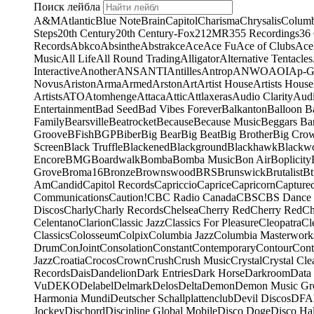
Поиск лейбла
A&M
Atlantic
Blue Note
Brain
Capitol
Charisma
Chrysalis
Columb
Steps
20th Century
20th Century-Fox
21
2MR
355 Recordings
36
Records
Abkco
Absinthe
Abstrakce
Ace
Ace Fu
Ace of Clubs
Ace
Music
All Life
All Round Trading
Alligator
Alternative Tentacles
Interactive
Another
ANS
ANTI
Antilles
Antrop
ANWO
AOI
Ap-G
Novus
Ariston
Arma
Armed
Arston
Art
Artist House
Artists House
Artists
ATO
Atomhenge
Attaca
Attic
Attlaxeras
Audio Clarity
Audi
Entertainment
Bad Seed
Bad Vibes Forever
Balkanton
Balloon B
Family
Bearsville
Beatrocket
Because
Because Music
Beggars Ba
Groove
BFish
BGP
Biber
Big Bear
Big Beat
Big Brother
Big Cro
Screen
Black Truffle
Blackened
Blackground
Blackhawk
Blackw
Encore
BMG
Boardwalk
Bomba
Bomba Music
Bon Air
Boplicity
Grove
Broma16
Bronze
Brownswood
BRS
Brunswick
Brutalist
Bt
Am
Candid
Capitol Records
Capriccio
Caprice
Capricorn
Capture
Communications
Caution!
CBC Radio Canada
CBS
CBS Dance 
Discos
Charly
Charly Records
Chelsea
Cherry Red
Cherry Red
Ch
Celentano
Clarion
Classic Jazz
Classics For Pleasure
Cleopatra
Cl
Classics
Colosseum
Colpix
Columbia Jazz
Columbia Masterwork
Drum
ConJoint
Consolation
Constant
Contemporary
Contour
Cont
Jazz
Croatia
Crocos
Crown
Crush
Crush Music
Crystal
Crystal Cle
Records
Dais
Dandelion
Dark Entries
Dark Horse
Darkroom
Data
Vu
DEKO
Delabel
Delmark
Delos
Delta
Demon
Demon Music Gr
Harmonia Mundi
Deutscher Schallplattenclub
Devil Discos
DFA
Jockey
Dischord
Discipline Global Mobile
Disco Doge
Disco Hal