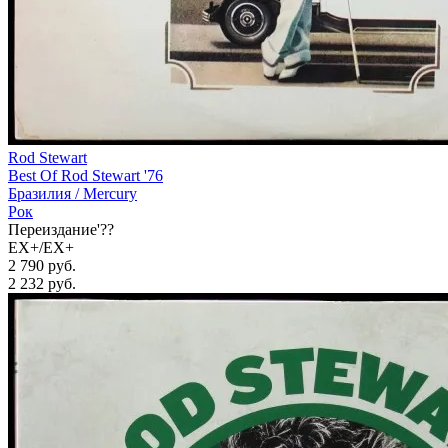
Rod Stewart
Best Of Rod Stewart '76
Бразилия /
Mercury
Рок
Переиздание'??
EX+/EX+
2 790 руб.
2 232
руб.