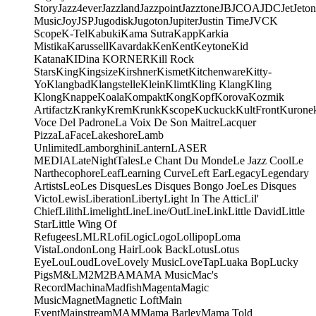
Story
Jazz4ever
Jazzland
Jazzpoint
Jazztone
JB
JCOA
JDC
Jet
Jeton
Music
Joy
JSP
Jugodisk
Jugoton
Jupiter
Justin Time
JVC
K
Scope
K-Tel
Kabuki
Kama Sutra
Kapp
Karkia
Mistika
Karussell
Kavardak
Ken
Kent
Keytone
Kid
Katana
KIDina KORNER
Kill Rock
Stars
King
Kingsize
Kirshner
Kismet
Kitchenware
Kitty-
Yo
Klangbad
Klangstelle
Klein
Klimt
Kling Klang
Kling
Klong
Knappe
Koala
Kompakt
Kong
Kopf
Korova
Kozmik
Artifactz
Kranky
Krem
Krunk
Kscope
Kuckuck
KultFront
Kurone
Voce Del Padrone
La Voix De Son Maitre
Lacquer
Pizza
LaFace
Lakeshore
Lamb
Unlimited
Lamborghini
Lantern
LASER
MEDIA
LateNightTales
Le Chant Du Monde
Le Jazz Cool
Le
Narthecophore
Leaf
Learning Curve
Left Ear
Legacy
Legendary
Artists
Leo
Les Disques
Les Disques Bongo Joe
Les Disques
Victo
Lewis
Liberation
Liberty
Light In The Attic
Lil'
Chief
Lilith
Limelight
Line
Line/OutLine
Link
Little David
Little
Star
Little Wing Of
Refugees
LMLR
Lofi
Logic
Logo
Lollipop
Loma
Vista
London
Long Hair
Look Back
Lotus
Lotus
Eye
Lou
Loud
Love
Lovely Music
LoveTap
Luaka Bop
Lucky
Pigs
M&L
M2
M2BA
MA
MA Music
Mac's
Record
Machina
Madfish
Magenta
Magic
Music
Magnet
Magnetic Loft
Main
Event
Mainstream
MAM
Mama Barley
Mama Told