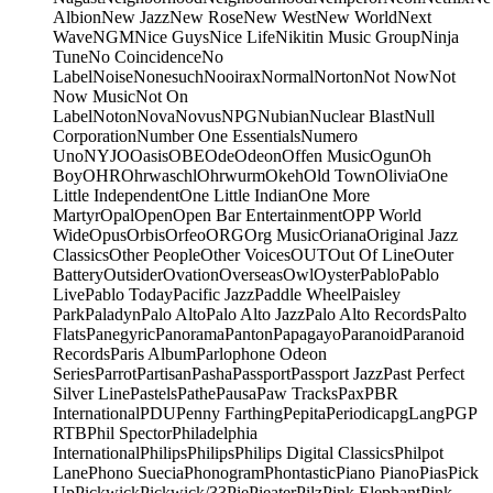
Albion
New Jazz
New Rose
New West
New World
Next
Wave
NGM
Nice Guys
Nice Life
Nikitin Music Group
Ninja
Tune
No Coincidence
No
Label
Noise
Nonesuch
Nooirax
Normal
Norton
Not Now
Not
Now Music
Not On
Label
Noton
Nova
Novus
NPG
Nubian
Nuclear Blast
Null
Corporation
Number One Essentials
Numero
Uno
NYJO
Oasis
OBE
Ode
Odeon
Offen Music
Ogun
Oh
Boy
OHR
Ohrwaschl
Ohrwurm
Okeh
Old Town
Olivia
One
Little Independent
One Little Indian
One More
Martyr
Opal
Open
Open Bar Entertainment
OPP World
Wide
Opus
Orbis
Orfeo
ORG
Org Music
Oriana
Original Jazz
Classics
Other People
Other Voices
OUT
Out Of Line
Outer
Battery
Outsider
Ovation
Overseas
Owl
Oyster
Pablo
Pablo
Live
Pablo Today
Pacific Jazz
Paddle Wheel
Paisley
Park
Paladyn
Palo Alto
Palo Alto Jazz
Palo Alto Records
Palto
Flats
Panegyric
Panorama
Panton
Papagayo
Paranoid
Paranoid
Records
Paris Album
Parlophone Odeon
Series
Parrot
Partisan
Pasha
Passport
Passport Jazz
Past Perfect
Silver Line
Pastels
Pathe
Pausa
Paw Tracks
Pax
PBR
International
PDU
Penny Farthing
Pepita
Periodica
pgLang
PGP
RTB
Phil Spector
Philadelphia
International
Philips
Philips
Philips Digital Classics
Philpot
Lane
Phono Suecia
Phonogram
Phontastic
Piano Piano
Pias
Pick
Up
Pickwick
Pickwick/33
Pie
Pieater
Pilz
Pink Elephant
Pink