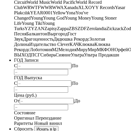
Circuit
World Music
World Pacific
World Record
Club
WRWTFWWR
WWA
Xanadu
XL
XO
Y
Y Records
Yasar
Plakcılık
YEAR0001
Yellow
Yona
You've
Changed
Young
Young God
Young Money
Young Stoner
Life
Young Tiki
Young
Turks
YZY
ZAN
Zapisy
Zappa
ZBS
ZDF
Zerolandia
Zickzack
Zod
Песня
Балкантон
Выргород
Гост
Звук
Драгоценность
Дядюшка Рекордс
Золотая
Долина
Издательство Clever
КАЧ
Клюква
Клюква
Рекордс
Лоботомия
М2
Мелодия
МируМир
МКФОН
Орфей
О
ВЫХОД
ПСГ
Сибирь
Сияние
Ультра
Ультра Продакшн
ГОД Записи
С
|
По
ГОД Выпуска
С
|
По
Цена (руб.)
От
|
До
Состояние
Оригинал
Переиздание
Раритеты
Новый винил
Сбросить
Искать в lp