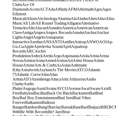
Clubs
Ace Of
Diamonds
Acorn
ACT
Ada
Affinity
AFM
Aftermath
Agos
Agos
Edizioni
Musicali
Ahorn
Aircheology
Akarma
Ala
Aladin
Alien
Aliso
Aliso
Music
All Life
All Round Trading
Alligator
Alternative
Tentacles
Alto
Alucard
Amadeo
America
American
American
Clave
Amiga
Ampex
Ampex Records
Amulet
Anchor
Anchor
Lights
Angel
Angelo
Annapurna
Interactive
Another
ANS
ANTI
Antilles
Antrop
ANWO
AOI
Ap-
Gu-Ga
Apple
Aprelevka Sound
April
Aqualoop
Records
ARC
Archiv
Produktion
Ardeck
Areito
Argo
Argonauta
Ariola
Arista
Arista
Novus
Ariston
Arma
Armed
Arston
Art
Artist House
Artists
House
Artone
Arts & Crafts
As
Astan
Asthmatic
Kitty
Astralwerk
Asylum
At The Movies
ATCO
Atlantic
75
Atlantic Curve
Atlas
Atlas
Artists
ATO
Atomhenge
Attaca
Attic
Attlaxeras
Audio
Clarity
Audio
Platter
Augogo
Aural
Avatar
AVCO
Avenue
Awal
Aware
Axis
B.
Free
Babylon
Bacillus
Back On Black
Backstreet
Bad
Bad
Boy
Bad Boy Entertainment
Bad Seed
Bad Vibes
Forever
Balkanton
Balloon
Banger
Bamboo
Bang!
Barclay
Barsuk
Base
Basf
Batjazz
BBE
BC
With
Be With Records
Be! Jazz
Bear