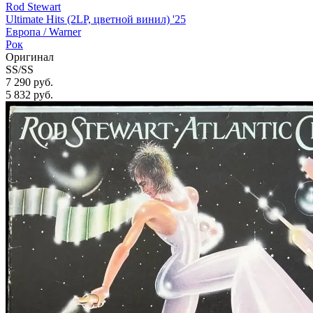
Rod Stewart
Ultimate Hits (2LP, цветной винил) '25
Европа /
Warner
Рок
Оригинал
SS/SS
7 290 руб.
5 832
руб.