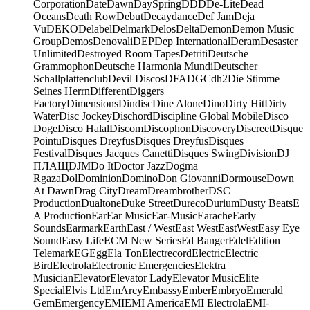
Corporation
Date
Dawn
DaySpring
DDD
De-Lite
Dead
Oceans
Death Row
Debut
Decaydance
Def Jam
Deja
Vu
DEKO
Delabel
Delmark
Delos
Delta
Demon
Demon Music
Group
Demos
Denovali
DEP
Dep International
Deram
Desaster
Unlimited
Destroyed Room Tapes
Detriti
Deutsche
Grammophon
Deutsche Harmonia Mundi
Deutscher
Schallplattenclub
Devil Discos
DFA
DGC
dh2
Die Stimme
Seines Herrn
Different
Diggers
Factory
Dimensions
Dindisc
Dine Alone
Dino
Dirty Hit
Dirty
Water
Disc Jockey
Dischord
Discipline Global Mobile
Disco
Doge
Disco Halal
Discom
Discophon
Discovery
Discreet
Disque
Pointu
Disques Dreyfus
Disques Dreyfus
Disques
Festival
Disques Jacques Canetti
Disques Swing
Division
DJ
ПЛАЩ
DJM
Do It
Doctor Jazz
Dogma
Rgaza
Dol
Dominion
Domino
Don Giovanni
Dormouse
Down
At Dawn
Drag City
Dream
Dreambrother
DSC
Production
Dualtone
Duke Street
Dureco
Durium
Dusty Beats
E
A Production
Ear
Ear Music
Ear-Music
Earache
Early
Sounds
Earmark
Earth
East / West
East West
EastWest
Easy Eye
Sound
Easy Life
ECM New Series
Ed Banger
Edel
Edition
Telemark
EG
Egg
Ela Ton
Electrecord
Electric
Electric
Bird
Electrola
Electronic Emergencies
Elektra
Musician
Elevator
Elevator Lady
Elevator Music
Elite
Special
Elvis Ltd
EmArcy
Embassy
Ember
Embryo
Emerald
Gem
Emergency
EMI
EMI America
EMI Electrola
EMI-