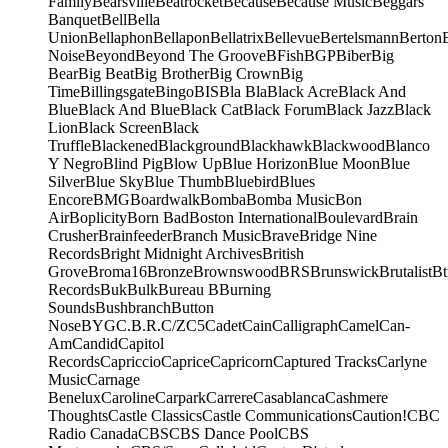
Family
Bearsville
Beatrocket
Because
Because Music
Beggars
Banquet
Bell
Bella
Union
Bellaphon
Bellapon
Bellatrix
Bellevue
Bertelsmann
Berton
Noise
Beyond
Beyond The Groove
BFish
BGP
Biber
Big
Bear
Big Beat
Big Brother
Big Crown
Big
Time
Billingsgate
Bingo
BIS
Bla Bla
Black Acre
Black And
Blue
Black And Blue
Black Cat
Black Forum
Black Jazz
Black
Lion
Black Screen
Black
Truffle
Blackened
Blackground
Blackhawk
Blackwood
Blanco
Y Negro
Blind Pig
Blow Up
Blue Horizon
Blue Moon
Blue
Silver
Blue Sky
Blue Thumb
Bluebird
Blues
Encore
BMG
Boardwalk
Bomba
Bomba Music
Bon
Air
Boplicity
Born Bad
Boston International
Boulevard
Brain
Crusher
Brainfeeder
Branch Music
Brave
Bridge Nine
Records
Bright Midnight Archives
British
Grove
Broma16
Bronze
Brownswood
BRS
Brunswick
Brutalist
Bt
Records
Buk
Bulk
Bureau B
Burning
Sounds
Bushbranch
Button
Nose
BYG
C.B.R.
C/Z
C5
Cadet
Cain
Calligraph
Camel
Can-
Am
Candid
Capitol
Records
Capriccio
Caprice
Capricorn
Captured Tracks
Carlyne
Music
Carnage
Benelux
Caroline
Carpark
Carrere
Casablanca
Cashmere
Thoughts
Castle Classics
Castle Communications
Caution!
CBC
Radio Canada
CBS
CBS Dance Pool
CBS