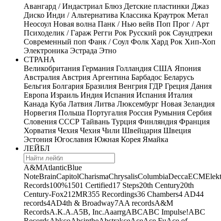
Авангард / Индастриал
Блюз
Детские пластинки
Джаз
Диско
Инди / Альтернатива
Классика
Краутрок
Метал
Неосоул
Новая волна
Панк / Нью вейв
Поп
Прог / Арт
Психоделик / Гараж
Регги
Рок
Русский рок
Саундтреки
Современный поп
Фанк / Соул
Фолк
Хард Рок
Хип-Хоп
Электроника
Эстрада
Этно
СТРАНА
Великобритания
Германия
Голландия
США
Япония
Австралия
Австрия
Аргентина
Барбадос
Беларусь
Бельгия
Болгария
Бразилия
Венгрия
ГДР
Греция
Дания
Европа
Израиль
Индия
Испания
Испания
Италия
Канада
Куба
Латвия
Литва
Люксембург
Новая Зеландия
Норвегия
Польша
Португалия
Россия
Румыния
Сербия
Словения
СССР
Тайвань
Турция
Финляндия
Франция
Хорватия
Чехия
Чехия
Чили
Швейцария
Швеция
Эстония
Югославия
Южная Корея
Ямайка
ЛЕЙБЛ
A&M
Atlantic
Blue
Note
Brain
Capitol
Charisma
Chrysalis
Columbia
Decca
ECM
Elek
Records
100%
1501 Certified
17 Steps
20th Century
20th
Century-Fox
21
2MR
355 Recordings
36 Chambers
4 AD
44
records
4AD
4th & Broadway
7A
A records
A&M
Records
A.K.A.
A5B, Inc.
Aaarrg
ABC
ABC Impulse!
ABC
Records
Abkco
Absinthe
Abstrakce
Ace
Ace Fu
Ace of