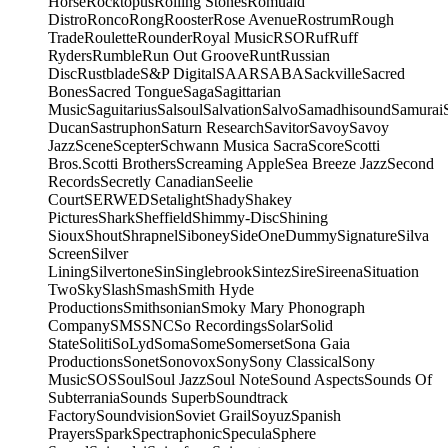
Horse
Rocktopus
Rolling Stones
Romuald
Distro
Ronco
Rong
Rooster
Rose Avenue
Rostrum
Rough
Trade
Roulette
Rounder
Royal Music
RSO
Ruf
Ruff
Ryders
Rumble
Run Out Groove
Runt
Russian
Disc
Rustblade
S&P Digital
SAAR
SABA
Sackville
Sacred
Bones
Sacred Tongue
Saga
Sagittarian
Music
Saguitarius
Salsoul
Salvation
Salvo
Samadhisound
Samurai
Ducan
Sastruphon
Saturn Research
Savitor
Savoy
Savoy
Jazz
Scene
Scepter
Schwann Musica Sacra
Score
Scotti
Bros.
Scotti Brothers
Screaming Apple
Sea Breeze Jazz
Second
Records
Secretly Canadian
Seelie
Court
SERWED
Setalight
Shady
Shakey
Pictures
Shark
Sheffield
Shimmy-Disc
Shining
Sioux
Shout
Shrapnel
Siboney
SideOneDummy
Signature
Silva
Screen
Silver
Lining
Silvertone
Sin
Singlebrook
Sintez
Sire
Sireena
Situation
Two
Sky
Slash
Smash
Smith Hyde
Productions
Smithsonian
Smoky Mary Phonograph
Company
SMS
SNC
So Recordings
Solar
Solid
State
Soliti
SoLyd
Soma
Some
Somerset
Sona Gaia
Productions
Sonet
Sonovox
Sony
Sony Classical
Sony
Music
SOS
Soul
Soul Jazz
Soul Note
Sound Aspects
Sounds Of
Subterrania
Sounds Superb
Soundtrack
Factory
Soundvision
Soviet Grail
Soyuz
Spanish
Prayers
Spark
Spectraphonic
Specula
Sphere