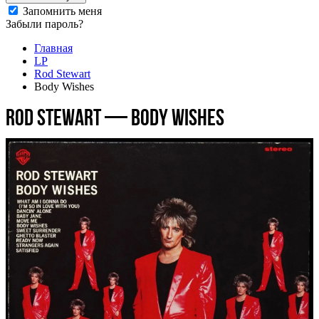
Запомнить меня
Забыли пароль?
Главная
LP
Rod Stewart
Body Wishes
Rod Stewart — Body Wishes