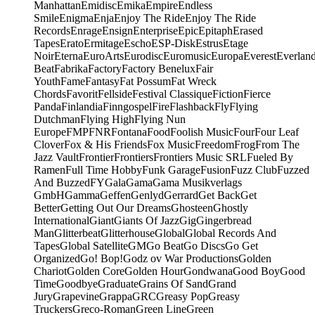
Manhattan
Emidisc
Emika
Empire
Endless
Smile
Enigma
Enja
Enjoy The Ride
Enjoy The Ride
Records
Enrage
Ensign
Enterprise
Epic
Epitaph
Erased
Tapes
Erato
Ermitage
Escho
ESP-Disk
Estrus
Etage
Noir
Eterna
EuroArts
Eurodisc
Euromusic
Europa
Everest
Everlan
Beat
Fabrika
Factory
Factory Benelux
Fair
Youth
Fame
Fantasy
Fat Possum
Fat Wreck
Chords
Favorit
Fellside
Festival Classique
Fiction
Fierce
Panda
Finlandia
Finngospel
Fire
Flashback
Fly
Flying
Dutchman
Flying High
Flying Nun
Europe
FMP
FNR
Fontana
Food
Foolish Music
Four
Four Leaf
Clover
Fox & His Friends
Fox Music
Freedom
Frog
From The
Jazz Vault
Frontier
Frontiers
Frontiers Music SRL
Fueled By
Ramen
Full Time Hobby
Funk Garage
Fusion
Fuzz Club
Fuzzed
And Buzzed
FY
Gala
Gama
Gama Musikverlags
GmbH
Gamma
Geffen
Genlyd
Gerrard
Get Back
Get
Better
Getting Out Our Dreams
Ghosteen
Ghostly
International
Giant
Giants Of Jazz
Gig
Gingerbread
Man
Glitterbeat
Glitterhouse
Global
Global Records And
Tapes
Global Satellite
GM
Go Beat
Go Discs
Go Get
Organized
Go! Bop!
Godz ov War Productions
Golden
Chariot
Golden Core
Golden Hour
Gondwana
Good Boy
Good
Time
Goodbye
Graduate
Grains Of Sand
Grand
Jury
Grapevine
Grappa
GRC
Greasy Pop
Greasy
Truckers
Greco-Roman
Green Line
Green