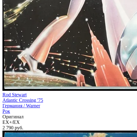
Rod Stewart
Atlantic Crossing '75
Германия /
Warner
Рок
Оригинал
EX+/EX
2 790
руб.