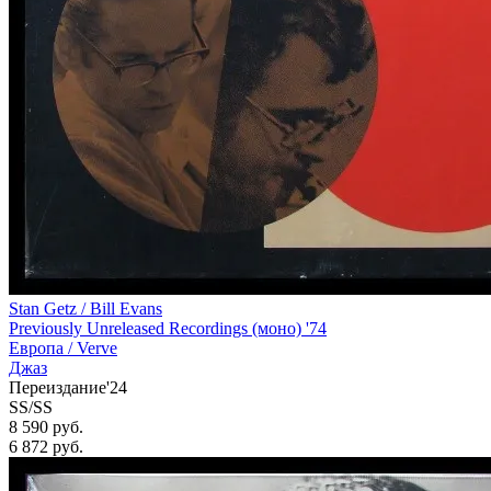
Stan Getz / Bill Evans
Previously Unreleased Recordings (моно) '74
Европа /
Verve
Джаз
Переиздание'24
SS/SS
8 590 руб.
6 872
руб.