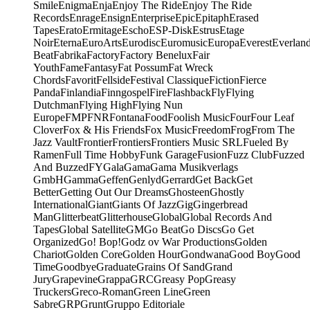
Smile
Enigma
Enja
Enjoy The Ride
Enjoy The Ride
Records
Enrage
Ensign
Enterprise
Epic
Epitaph
Erased
Tapes
Erato
Ermitage
Escho
ESP-Disk
Estrus
Etage
Noir
Eterna
EuroArts
Eurodisc
Euromusic
Europa
Everest
Everlan
Beat
Fabrika
Factory
Factory Benelux
Fair
Youth
Fame
Fantasy
Fat Possum
Fat Wreck
Chords
Favorit
Fellside
Festival Classique
Fiction
Fierce
Panda
Finlandia
Finngospel
Fire
Flashback
Fly
Flying
Dutchman
Flying High
Flying Nun
Europe
FMP
FNR
Fontana
Food
Foolish Music
Four
Four Leaf
Clover
Fox & His Friends
Fox Music
Freedom
Frog
From The
Jazz Vault
Frontier
Frontiers
Frontiers Music SRL
Fueled By
Ramen
Full Time Hobby
Funk Garage
Fusion
Fuzz Club
Fuzzed
And Buzzed
FY
Gala
Gama
Gama Musikverlags
GmbH
Gamma
Geffen
Genlyd
Gerrard
Get Back
Get
Better
Getting Out Our Dreams
Ghosteen
Ghostly
International
Giant
Giants Of Jazz
Gig
Gingerbread
Man
Glitterbeat
Glitterhouse
Global
Global Records And
Tapes
Global Satellite
GM
Go Beat
Go Discs
Go Get
Organized
Go! Bop!
Godz ov War Productions
Golden
Chariot
Golden Core
Golden Hour
Gondwana
Good Boy
Good
Time
Goodbye
Graduate
Grains Of Sand
Grand
Jury
Grapevine
Grappa
GRC
Greasy Pop
Greasy
Truckers
Greco-Roman
Green Line
Green
Sabre
GRP
Grunt
Gruppo Editoriale