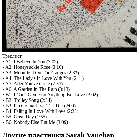
Треклист
• A1. I Believe In You (3:02)
• A2. Honeysuckle Rose (3:10)
• A3. Moonlight On The Ganges (2:33)
• A4. The Lady's In Love With You (2:11)
• A5. After You've Gone (2:35)
• A6. A Garden In The Rain (3:13)
• B1. I Can't Give You Anything But Love (3:02)
• B2. Trolley Song (2:34)
• B3. I'm Gonna Live 'Til I Die (2:00)
• B4. Falling In Love With Love (2:28)
• B5. Great Day (1:55)
• B6. Nobody Else But Me (3:09)
Другие пластинки Sarah Vaughan