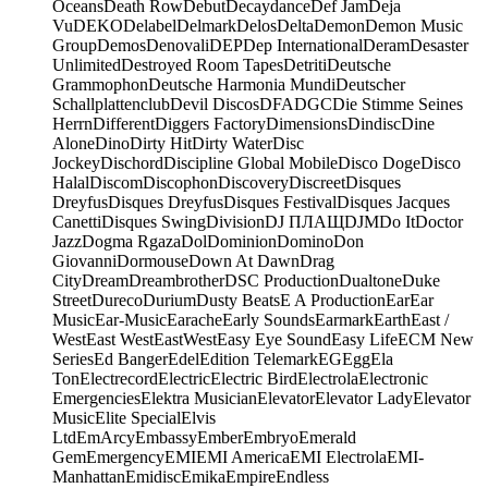
Oceans
Death Row
Debut
Decaydance
Def Jam
Deja
Vu
DEKO
Delabel
Delmark
Delos
Delta
Demon
Demon Music
Group
Demos
Denovali
DEP
Dep International
Deram
Desaster
Unlimited
Destroyed Room Tapes
Detriti
Deutsche
Grammophon
Deutsche Harmonia Mundi
Deutscher
Schallplattenclub
Devil Discos
DFA
DGC
Die Stimme Seines
Herrn
Different
Diggers Factory
Dimensions
Dindisc
Dine
Alone
Dino
Dirty Hit
Dirty Water
Disc
Jockey
Dischord
Discipline Global Mobile
Disco Doge
Disco
Halal
Discom
Discophon
Discovery
Discreet
Disques
Dreyfus
Disques Dreyfus
Disques Festival
Disques Jacques
Canetti
Disques Swing
Division
DJ ПЛАЩ
DJM
Do It
Doctor
Jazz
Dogma Rgaza
Dol
Dominion
Domino
Don
Giovanni
Dormouse
Down At Dawn
Drag
City
Dream
Dreambrother
DSC Production
Dualtone
Duke
Street
Dureco
Durium
Dusty Beats
E A Production
Ear
Ear
Music
Ear-Music
Earache
Early Sounds
Earmark
Earth
East /
West
East West
EastWest
Easy Eye Sound
Easy Life
ECM New
Series
Ed Banger
Edel
Edition Telemark
EG
Egg
Ela
Ton
Electrecord
Electric
Electric Bird
Electrola
Electronic
Emergencies
Elektra Musician
Elevator
Elevator Lady
Elevator
Music
Elite Special
Elvis
Ltd
EmArcy
Embassy
Ember
Embryo
Emerald
Gem
Emergency
EMI
EMI America
EMI Electrola
EMI-
Manhattan
Emidisc
Emika
Empire
Endless