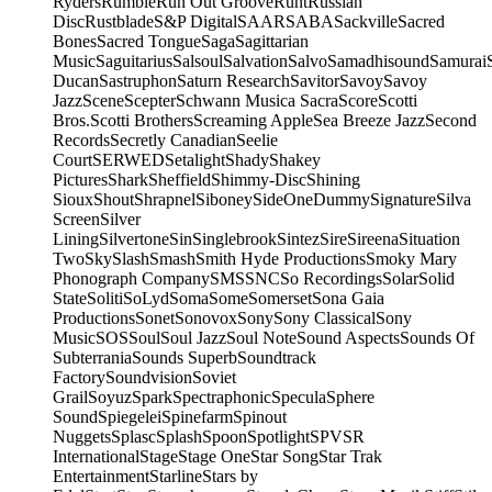
Ryders
Rumble
Run Out Groove
Runt
Russian
Disc
Rustblade
S&P Digital
SAAR
SABA
Sackville
Sacred
Bones
Sacred Tongue
Saga
Sagittarian
Music
Saguitarius
Salsoul
Salvation
Salvo
Samadhisound
Samurai
Ducan
Sastruphon
Saturn Research
Savitor
Savoy
Savoy
Jazz
Scene
Scepter
Schwann Musica Sacra
Score
Scotti
Bros.
Scotti Brothers
Screaming Apple
Sea Breeze Jazz
Second
Records
Secretly Canadian
Seelie
Court
SERWED
Setalight
Shady
Shakey
Pictures
Shark
Sheffield
Shimmy-Disc
Shining
Sioux
Shout
Shrapnel
Siboney
SideOneDummy
Signature
Silva
Screen
Silver
Lining
Silvertone
Sin
Singlebrook
Sintez
Sire
Sireena
Situation
Two
Sky
Slash
Smash
Smith Hyde Productions
Smoky Mary
Phonograph Company
SMS
SNC
So Recordings
Solar
Solid
State
Soliti
SoLyd
Soma
Some
Somerset
Sona Gaia
Productions
Sonet
Sonovox
Sony
Sony Classical
Sony
Music
SOS
Soul
Soul Jazz
Soul Note
Sound Aspects
Sounds Of
Subterrania
Sounds Superb
Soundtrack
Factory
Soundvision
Soviet
Grail
Soyuz
Spark
Spectraphonic
Specula
Sphere
Sound
Spiegelei
Spinefarm
Spinout
Nuggets
Splasc
Splash
Spoon
Spotlight
SPV
SR
International
Stage
Stage One
Star Song
Star Trak
Entertainment
Starline
Stars by