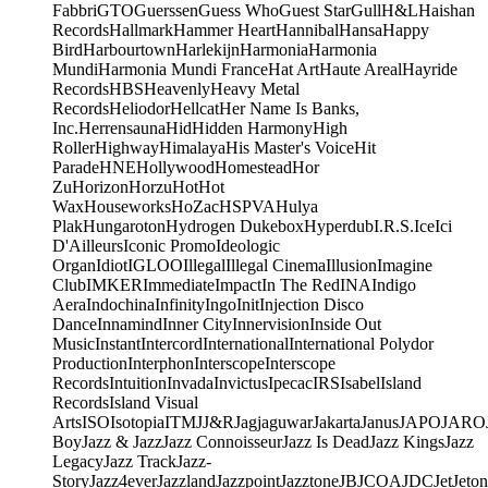
Fabbri
GTO
Guerssen
Guess Who
Guest Star
Gull
H&L
Haishan
Records
Hallmark
Hammer Heart
Hannibal
Hansa
Happy
Bird
Harbourtown
Harlekijn
Harmonia
Harmonia
Mundi
Harmonia Mundi France
Hat Art
Haute Areal
Hayride
Records
HBS
Heavenly
Heavy Metal
Records
Heliodor
Hellcat
Her Name Is Banks,
Inc.
Herrensauna
Hid
Hidden Harmony
High
Roller
Highway
Himalaya
His Master's Voice
Hit
Parade
HNE
Hollywood
Homestead
Hor
Zu
Horizon
Horzu
Hot
Hot
Wax
Houseworks
HoZac
HSPVA
Hulya
Plak
Hungaroton
Hydrogen Dukebox
Hyperdub
I.R.S.
Ice
Ici
D'Ailleurs
Iconic Promo
Ideologic
Organ
Idiot
IGLOO
Illegal
Illegal Cinema
Illusion
Imagine
Club
IMKER
Immediate
Impact
In The Red
INA
Indigo
Aera
Indochina
Infinity
Ingo
Init
Injection Disco
Dance
Innamind
Inner City
Innervision
Inside Out
Music
Instant
Intercord
International
International Polydor
Production
Interphon
Interscope
Interscope
Records
Intuition
Invada
Invictus
Ipecac
IRS
Isabel
Island
Records
Island Visual
Arts
ISO
Isotopia
ITM
J
J&R
Jagjaguwar
Jakarta
Janus
JAPO
JARO
Boy
Jazz & Jazz
Jazz Connoisseur
Jazz Is Dead
Jazz Kings
Jazz
Legacy
Jazz Track
Jazz-
Story
Jazz4ever
Jazzland
Jazzpoint
Jazztone
JB
JCOA
JDC
Jet
Jeton