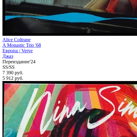
Alice Coltrane
A Monastic Trio '68
Европа /
Verve
Джаз
Переиздание'24
SS/SS
7 390 руб.
5 912
руб.