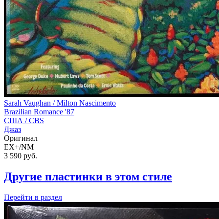
Sarah Vaughan / Milton Nascimento
Brazilian Romance '87
США /
CBS
Джаз
Оригинал
EX+/NM
3 590
руб.
Другие пластинки в этом стиле
Перейти
в раздел