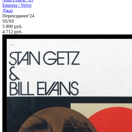
Европа /
Verve
Джаз
Переиздание'24
SS/SS
5 890 руб.
4 712
руб.