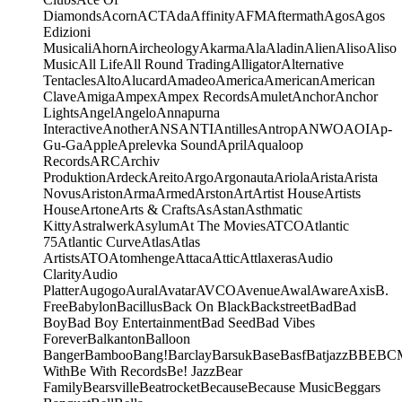
Diamonds
Acorn
ACT
Ada
Affinity
AFM
Aftermath
Agos
Agos
Edizioni
Musicali
Ahorn
Aircheology
Akarma
Ala
Aladin
Alien
Aliso
Aliso
Music
All Life
All Round Trading
Alligator
Alternative
Tentacles
Alto
Alucard
Amadeo
America
American
American
Clave
Amiga
Ampex
Ampex Records
Amulet
Anchor
Anchor
Lights
Angel
Angelo
Annapurna
Interactive
Another
ANS
ANTI
Antilles
Antrop
ANWO
AOI
Ap-
Gu-Ga
Apple
Aprelevka Sound
April
Aqualoop
Records
ARC
Archiv
Produktion
Ardeck
Areito
Argo
Argonauta
Ariola
Arista
Arista
Novus
Ariston
Arma
Armed
Arston
Art
Artist House
Artists
House
Artone
Arts & Crafts
As
Astan
Asthmatic
Kitty
Astralwerk
Asylum
At The Movies
ATCO
Atlantic
75
Atlantic Curve
Atlas
Atlas
Artists
ATO
Atomhenge
Attaca
Attic
Attlaxeras
Audio
Clarity
Audio
Platter
Augogo
Aural
Avatar
AVCO
Avenue
Awal
Aware
Axis
B.
Free
Babylon
Bacillus
Back On Black
Backstreet
Bad
Bad
Boy
Bad Boy Entertainment
Bad Seed
Bad Vibes
Forever
Balkanton
Balloon
Banger
Bamboo
Bang!
Barclay
Barsuk
Base
Basf
Batjazz
BBE
BC
With
Be With Records
Be! Jazz
Bear
Family
Bearsville
Beatrocket
Because
Because Music
Beggars