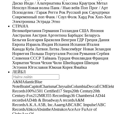
Диско
Инди / Альтернатива
Классика
Краутрок
Метал
Неосоул
Новая волна
Панк / Нью вейв
Поп
Прог / Арт
Психоделик / Гараж
Регги
Рок
Русский рок
Саундтреки
Современный поп
Фанк / Соул
Фолк
Хард Рок
Хип-Хоп
Электроника
Эстрада
Этно
СТРАНА
Великобритания
Германия
Голландия
США
Япония
Австралия
Австрия
Аргентина
Барбадос
Беларусь
Бельгия
Болгария
Бразилия
Венгрия
ГДР
Греция
Дания
Европа
Израиль
Индия
Испания
Испания
Италия
Канада
Куба
Латвия
Литва
Люксембург
Новая Зеландия
Норвегия
Польша
Португалия
Россия
Румыния
Сербия
Словения
СССР
Тайвань
Турция
Финляндия
Франция
Хорватия
Чехия
Чехия
Чили
Швейцария
Швеция
Эстония
Югославия
Южная Корея
Ямайка
ЛЕЙБЛ
A&M
Atlantic
Blue
Note
Brain
Capitol
Charisma
Chrysalis
Columbia
Decca
ECM
Elek
Records
100%
1501 Certified
17 Steps
20th Century
20th
Century-Fox
21
2MR
355 Recordings
36 Chambers
4 AD
44
records
4AD
4th & Broadway
A records
A&M
Records
A.K.A.
A5B, Inc.
Aaarrg
ABC
ABC Impulse!
ABC
Records
Abkco
Absinthe
Abstrakce
Ace
Ace Fu
Ace of
Clubs
Ace Of