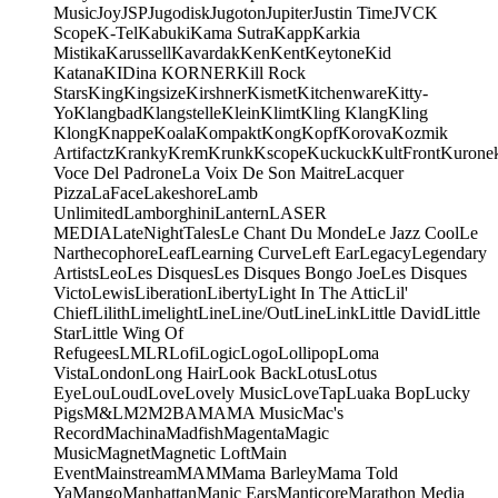
Music
Joy
JSP
Jugodisk
Jugoton
Jupiter
Justin Time
JVC
K
Scope
K-Tel
Kabuki
Kama Sutra
Kapp
Karkia
Mistika
Karussell
Kavardak
Ken
Kent
Keytone
Kid
Katana
KIDina KORNER
Kill Rock
Stars
King
Kingsize
Kirshner
Kismet
Kitchenware
Kitty-
Yo
Klangbad
Klangstelle
Klein
Klimt
Kling Klang
Kling
Klong
Knappe
Koala
Kompakt
Kong
Kopf
Korova
Kozmik
Artifactz
Kranky
Krem
Krunk
Kscope
Kuckuck
KultFront
Kurone
Voce Del Padrone
La Voix De Son Maitre
Lacquer
Pizza
LaFace
Lakeshore
Lamb
Unlimited
Lamborghini
Lantern
LASER
MEDIA
LateNightTales
Le Chant Du Monde
Le Jazz Cool
Le
Narthecophore
Leaf
Learning Curve
Left Ear
Legacy
Legendary
Artists
Leo
Les Disques
Les Disques Bongo Joe
Les Disques
Victo
Lewis
Liberation
Liberty
Light In The Attic
Lil'
Chief
Lilith
Limelight
Line
Line/OutLine
Link
Little David
Little
Star
Little Wing Of
Refugees
LMLR
Lofi
Logic
Logo
Lollipop
Loma
Vista
London
Long Hair
Look Back
Lotus
Lotus
Eye
Lou
Loud
Love
Lovely Music
LoveTap
Luaka Bop
Lucky
Pigs
M&L
M2
M2BA
MA
MA Music
Mac's
Record
Machina
Madfish
Magenta
Magic
Music
Magnet
Magnetic Loft
Main
Event
Mainstream
MAM
Mama Barley
Mama Told
Ya
Mango
Manhattan
Manic Ears
Manticore
Marathon Media