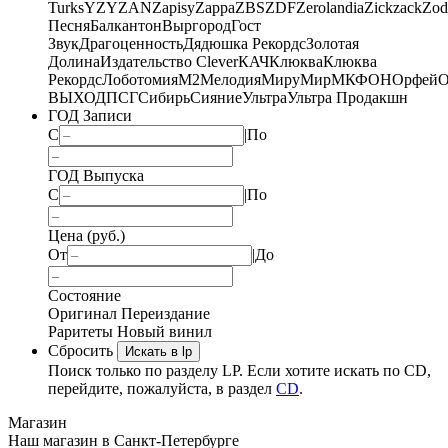
Turks
YZY
ZAN
Zapisy
Zappa
ZBS
ZDF
Zerolandia
Zickzack
Zod
Песня
Балкантон
Выргород
Гост
Звук
Драгоценность
Дядюшка Рекордс
Золотая
Долина
Издательство Clever
КАЧ
Клюква
Клюква
Рекордс
Лоботомия
М2
Мелодия
МируМир
МКФОН
Орфей
О
ВЫХОД
ПСГ
Сибирь
Сияние
Ультра
Ультра Продакшн
ГОД Записи
С
|
По
ГОД Выпуска
С
|
По
Цена (руб.)
От
|
До
Состояние
Оригинал
Переиздание
Раритеты
Новый винил
Сбросить
Искать в lp
Поиск только по разделу LP. Если хотите искать по CD,
перейдите, пожалуйста, в раздел
CD
.
Магазин
Наш магазин в Санкт-Петербурге