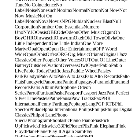
Tune
No Coincidence
No
Label
Noise
Nonesuch
Nooirax
Normal
Norton
Not Now
Not
Now Music
Not On
Label
Noton
Nova
Novus
NPG
Nubian
Nuclear Blast
Null
Corporation
Number One Essentials
Numero
Uno
NYJO
Oasis
OBE
Ode
Odeon
Offen Music
Ogun
Oh
Boy
OHR
Ohrwaschl
Ohrwurm
Okeh
Old Town
Olivia
One
Little Independent
One Little Indian
One More
Martyr
Opal
Open
Open Bar Entertainment
OPP World
Wide
Opus
Orbis
Orfeo
ORG
Org Music
Oriana
Original Jazz
Classics
Other People
Other Voices
OUT
Out Of Line
Outer
Battery
Outsider
Ovation
Overseas
Owl
Oyster
Pablo
Pablo
Live
Pablo Today
Pacific Jazz
Paddle Wheel
Paisley
Park
Paladyn
Palo Alto
Palo Alto Jazz
Palo Alto Records
Palto
Flats
Panegyric
Panorama
Panton
Papagayo
Paranoid
Paranoid
Records
Paris Album
Parlophone Odeon
Series
Parrot
Partisan
Pasha
Passport
Passport Jazz
Past Perfect
Silver Line
Pastels
Pathe
Pausa
Paw Tracks
Pax
PBR
International
Penny Farthing
Pepita
pgLang
PGP RTB
Phil
Spector
Philadelphia International
Philips
Philips
Philips Digital
Classics
Philpot Lane
Phono
Suecia
Phonogram
Phontastic
Piano Piano
Pias
Pick
Up
Pickwick
Pickwick/33
Pie
Pieater
Pilz
Pink Elephant
Pink
Floyd
Plane
Planet
Play It Again Sam
Play
On
Playboy
Playon
Plesser
Plstk wrld
PMB