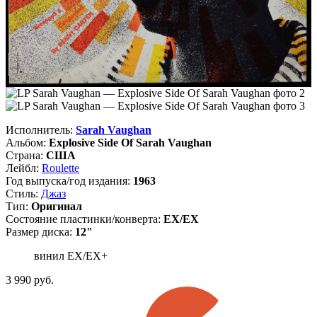
Исполнитель:
Sarah Vaughan
Альбом:
Explosive Side Of Sarah Vaughan
Страна:
США
Лейбл:
Roulette
Год выпуска/год издания:
1963
Стиль:
Джаз
Тип:
Оригинал
Состояние пластинки/конверта:
EX/EX
Размер диска:
12"
винил EX/EX+
3 990
руб.