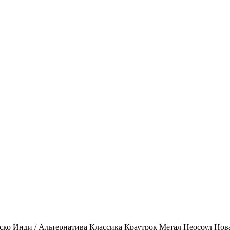
ско
Инди / Альтернатива
Классика
Краутрок
Метал
Неосоул
Нов