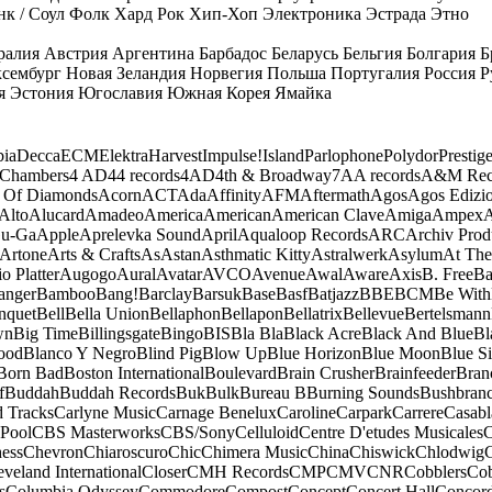
к / Соул
Фолк
Хард Рок
Хип-Хоп
Электроника
Эстрада
Этно
ралия
Австрия
Аргентина
Барбадос
Беларусь
Бельгия
Болгария
Б
сембург
Новая Зеландия
Норвегия
Польша
Португалия
Россия
Р
я
Эстония
Югославия
Южная Корея
Ямайка
ia
Decca
ECM
Elektra
Harvest
Impulse!
Island
Parlophone
Polydor
Prestig
 Chambers
4 AD
44 records
4AD
4th & Broadway
7A
A records
A&M Rec
 Of Diamonds
Acorn
ACT
Ada
Affinity
AFM
Aftermath
Agos
Agos Edizio
Alto
Alucard
Amadeo
America
American
American Clave
Amiga
Ampex
A
u-Ga
Apple
Aprelevka Sound
April
Aqualoop Records
ARC
Archiv Prod
Artone
Arts & Crafts
As
Astan
Asthmatic Kitty
Astralwerk
Asylum
At The
o Platter
Augogo
Aural
Avatar
AVCO
Avenue
Awal
Aware
Axis
B. Free
Ba
anger
Bamboo
Bang!
Barclay
Barsuk
Base
Basf
Batjazz
BBE
BCM
Be With
nquet
Bell
Bella Union
Bellaphon
Bellapon
Bellatrix
Bellevue
Bertelsmann
wn
Big Time
Billingsgate
Bingo
BIS
Bla Bla
Black Acre
Black And Blue
Bl
ood
Blanco Y Negro
Blind Pig
Blow Up
Blue Horizon
Blue Moon
Blue Si
Born Bad
Boston International
Boulevard
Brain Crusher
Brainfeeder
Bran
f
Buddah
Buddah Records
Buk
Bulk
Bureau B
Burning Sounds
Bushbran
d Tracks
Carlyne Music
Carnage Benelux
Caroline
Carpark
Carrere
Casabl
Pool
CBS Masterworks
CBS/Sony
Celluloid
Centre D'etudes Musicales
C
ess
Chevron
Chiaroscuro
Chic
Chimera Music
China
Chiswick
Chlodwig
eveland International
Closer
CMH Records
CMP
CMV
CNR
Cobblers
Cob
s
Columbia Odyssey
Commodore
Compost
Concept
Concert Hall
Concor