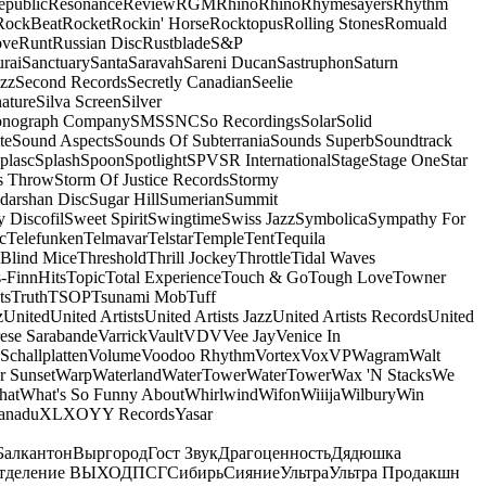
epublic
Resonance
Review
RGM
Rhino
Rhino
Rhymesayers
Rhythm
RockBeat
Rocket
Rockin' Horse
Rocktopus
Rolling Stones
Romuald
ove
Runt
Russian Disc
Rustblade
S&P
rai
Sanctuary
Santa
Saravah
Sareni Ducan
Sastruphon
Saturn
azz
Second Records
Secretly Canadian
Seelie
ature
Silva Screen
Silver
onograph Company
SMS
SNC
So Recordings
Solar
Solid
te
Sound Aspects
Sounds Of Subterrania
Sounds Superb
Soundtrack
plasc
Splash
Spoon
Spotlight
SPV
SR International
Stage
Stage One
Star
s Throw
Storm Of Justice Records
Stormy
darshan Disc
Sugar Hill
Sumerian
Summit
 Discofil
Sweet Spirit
Swingtime
Swiss Jazz
Symbolica
Sympathy For
c
Telefunken
Telmavar
Telstar
Temple
Tent
Tequila
 Blind Mice
Threshold
Thrill Jockey
Throttle
Tidal Waves
-FinnHits
Topic
Total Experience
Touch & Go
Tough Love
Towner
ts
Truth
TSOP
Tsunami Mob
Tuff
z
United
United Artists
United Artists Jazz
United Artists Records
United
ese Sarabande
Varrick
Vault
VDV
Vee Jay
Venice In
Schallplatten
Volume
Voodoo Rhythm
Vortex
Vox
VP
Wagram
Walt
r Sunset
Warp
Waterland
WaterTower
WaterTower
Wax 'N Stacks
We
hat
What's So Funny About
Whirlwind
Wifon
Wiiija
Wilbury
Win
anadu
XL
XO
Y
Y Records
Yasar
Балкантон
Выргород
Гост Звук
Драгоценность
Дядюшка
тделение ВЫХОД
ПСГ
Сибирь
Сияние
Ультра
Ультра Продакшн