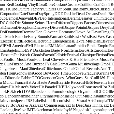
our Red
Cooking Vinyl
Coral
Core
Coskun
Cosmex
Cotillion
Craft
Craft R
ar
CTI
Cube
Culture Factory
Cultures Of Soul
Cuneiform
Curcio
Cursed T
 Corporation
Date
Dawn
DaySpring
DDD
De-Lite
Dead Oceans
Death R
oup
Demos
Denovali
DEP
Dep International
Deram
Desaster Unlimited
De
DGC
dh2
Die Stimme Seines Herrn
Different
Diggers Factory
Dimension
al
Discom
Discophon
Discovery
Discreet
Disque Pointu
Disques Dreyfus
Dol
Dominion
Domino
Don Giovanni
Dormouse
Down At Dawn
Drag Ci
Ear-Music
Earache
Early Sounds
Earmark
Earth
East / West
East West
East
c
Electric Bird
Electrola
Electronic Emergencies
Elektra Musician
Elevator
MI
EMI America
EMI Electrola
EMI-Manhattan
Emidisc
Emika
Empire
En
o
Ermitage
Escho
ESP-Disk
Estrus
Etage Noir
Eterna
EuroArts
Eurodisc
Eur
t Possum
Fat Wreck Chords
Favorit
Fellside
Festival Classique
Fiction
Fier
od
Foolish Music
Four
Four Leaf Clover
Fox & His Friends
Fox Music
Fr
zz Club
Fuzzed And Buzzed
FY
Gala
Gama
Gama Musikverlags GmbH
Gingerbread Man
Glitterbeat
Glitterhouse
Global
Global Records And Ta
den Hour
Gondwana
Good Boy
Good Time
Goodbye
Graduate
Grains O
o Editoriale Fabbri
GTO
Guerssen
Guess Who
Guest Star
Gull
H&L
Hais
a Mundi France
Hat Art
Haute Areal
Hayride Records
HBS
Heavenly
Hea
alaya
His Master's Voice
Hit Parade
HNE
Hollywood
Homestead
Hor Zu
dub
I.R.S.
Ice
Ici D'Ailleurs
Iconic Promo
Ideologic Organ
Idiot
IGLOO
Ill
sco Dance
Innamind
Inner City
Innervision
Inside Out Music
Instant
Interc
da
Invictus
Ipecac
IRS
Isabel
Island Records
Island Visual Arts
Isotopia
IT
ine
Jay Boy
Jazz & Jazz
Jazz Connoisseur
Jazz Is Dead
Jazz Kings
Jazz L
Jiaolong
Jive
Jive
JMT
Joker
Jomar Music
Joy
JSP
Jugodisk
Jugoton
Jupiter