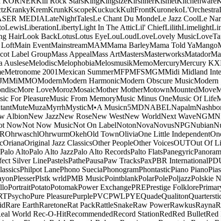
a KORNER
Kill Rock Stars
King
Kingsize
Kirshner
Kismet
Kitchenware
K
tz
Kranky
Krem
Krunk
Kscope
Kuckuck
KultFront
Kuroneko
L'Orchestra
ASER MEDIA
LateNightTales
Le Chant Du Monde
Le Jazz Cool
Le Nar
to
Lewis
Liberation
Liberty
Light In The Attic
Lil' Chief
Lilith
Limelight
Li
ng Hair
Look Back
Lotus
Lotus Eye
Lou
Loud
Love
Lovely Music
LoveTa
 Loft
Main Event
Mainstream
MAM
Mama Barley
Mama Told Ya
Mango
cot Label Group
Mass Appeal
Mass Art
Masters
Masterworks
Matador
Ma
a Auslese
Melodisc
Melophobia
Melosmusik
Memo
Mercury
Mercury KX
me
Metronome 2001
Mexican Summer
MFP
MFS
MGM
Midi
Midland Inte
J
MMi
MMO
Modern
Modern Harmonic
Modern Obscure Music
Modern
ndisc
More Love
Moroz
Mosaic
Mother Mother
Motown
Mounted
Move
ic For Pleasure
Music From Memory
Music Minus One
Music Of Life
M
tant
Mute
Muza
Myrrh
Mystic
M•A Music
n5MD
NABEL
Napalm
Nashbo
w Albion
New Jazz
New Rose
New West
New World
Next Wave
NGM
N
ot Now
Not Now Music
Not On Label
Noton
Nova
Novus
NPG
Nubian
Nu
R
Ohrwaschl
Ohrwurm
Okeh
Old Town
Olivia
One Little Independent
One
c
Oriana
Original Jazz Classics
Other People
Other Voices
OUT
Out Of L
Palo Alto
Palo Alto Jazz
Palo Alto Records
Palto Flats
Panegyric
Panora
fect Silver Line
Pastels
Pathe
Pausa
Paw Tracks
Pax
PBR International
PD
lassics
Philpot Lane
Phono Suecia
Phonogram
Phontastic
Piano Piano
Pias
ayon
Plesser
Plstk wrld
PMB Music
Pointblank
Polar
Pole
Poljazz
Polskie N
llo
Portrait
Potato
Potomak
Power Exchange
PRE
Prestige Folklore
Primar
RT
Psycho
Pure Pleasure
Purple
PVC
PWL
PYE
Quade
Qualiton
Quartersti
id
Rare Earth
Raretone
Rat Pack
RattleSnake
Raw Power
Rawkus
Rayna
R
eal World
Rec-O-Hit
Recommended
Record Station
Red
Red Bullet
Red 