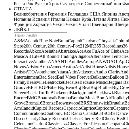
Регги
Рок
Русский рок
Саундтреки
Современный поп
Фан
СТРАНА
Великобритания
Германия
Голландия
США
Япония
Авст
Испания
Испания
Италия
Канада
Куба
Латвия
Литва
Люк
Франция
Хорватия
Чехия
Чехия
Чили
Швейцария
Швеци
ЛЕЙБЛ
A&M
Atlantic
Blue Note
Brain
Capitol
Charisma
Chrysalis
Columb
Steps
20th Century
20th Century-Fox
21
2MR
355 Recordings
36
Records
Abkco
Absinthe
Abstrakce
Ace
Ace Fu
Ace of Clubs
Ace
Music
All Life
All Round Trading
Alligator
Alternative Tentacles
Interactive
Another
ANS
ANTI
Antilles
Antrop
ANWO
AOI
Ap-G
Novus
Ariston
Arma
Armed
Arston
Art
Artist House
Artists House
Artists
ATO
Atomhenge
Attaca
Attic
Attlaxeras
Audio Clarity
Audi
Entertainment
Bad Seed
Bad Vibes Forever
Balkanton
Balloon B
Family
Bearsville
Beatrocket
Because
Because Music
Beggars Ba
Groove
BFish
BGP
Biber
Big Bear
Big Beat
Big Brother
Big Cro
Screen
Black Truffle
Blackened
Blackground
Blackhawk
Blackw
Encore
BMG
Boardwalk
Bomba
Bomba Music
Bon Air
Boplicity
Grove
Broma16
Bronze
Brownswood
BRS
Brunswick
Brutalist
Bt
Am
Candid
Capitol Records
Capriccio
Caprice
Capricorn
Capture
Communications
Caution!
CBC Radio Canada
CBS
CBS Dance 
Discos
Charly
Charly Records
Chelsea
Cherry Red
Cherry Red
Ch
Celentano
Clarion
Classic Jazz
Classics For Pleasure
Cleopatra
Cl
Classics
Colosseum
Colpix
Columbia Jazz
Columbia Masterwork