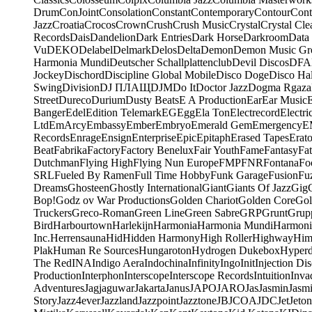
Drum
ConJoint
Consolation
Constant
Contemporary
Contour
Cont
Jazz
Croatia
Crocos
Crown
Crush
Crush Music
Crystal
Crystal Cle
Records
Dais
Dandelion
Dark Entries
Dark Horse
Darkroom
Data
Vu
DEKO
Delabel
Delmark
Delos
Delta
Demon
Demon Music Gr
Harmonia Mundi
Deutscher Schallplattenclub
Devil Discos
DFA
Jockey
Dischord
Discipline Global Mobile
Disco Doge
Disco Hal
Swing
Division
DJ ПЛАЩ
DJM
Do It
Doctor Jazz
Dogma Rgaza
Street
Dureco
Durium
Dusty Beats
E A Production
Ear
Ear Music
Banger
Edel
Edition Telemark
EG
Egg
Ela Ton
Electrecord
Electri
Ltd
EmArcy
Embassy
Ember
Embryo
Emerald Gem
Emergency
E
Records
Enrage
Ensign
Enterprise
Epic
Epitaph
Erased Tapes
Erat
Beat
Fabrika
Factory
Factory Benelux
Fair Youth
Fame
Fantasy
Fa
Dutchman
Flying High
Flying Nun Europe
FMP
FNR
Fontana
Fo
SRL
Fueled By Ramen
Full Time Hobby
Funk Garage
Fusion
Fu
Dreams
Ghosteen
Ghostly International
Giant
Giants Of Jazz
Gig
Bop!
Godz ov War Productions
Golden Chariot
Golden Core
Gol
Truckers
Greco-Roman
Green Line
Green Sabre
GRP
Grunt
Grupp
Bird
Harbourtown
Harlekijn
Harmonia
Harmonia Mundi
Harmoni
Inc.
Herrensauna
Hid
Hidden Harmony
High Roller
Highway
Him
Plak
Human Re Sources
Hungaroton
Hydrogen Dukebox
Hyper
The Red
INA
Indigo Aera
Indochina
Infinity
Ingo
Init
Injection Di
Production
Interphon
Interscope
Interscope Records
Intuition
Inva
Adventures
Jagjaguwar
Jakarta
Janus
JAPO
JARO
Jas
Jasmin
Jasm
Story
Jazz4ever
Jazzland
Jazzpoint
Jazztone
JB
JCOA
JDC
Jet
Jeton