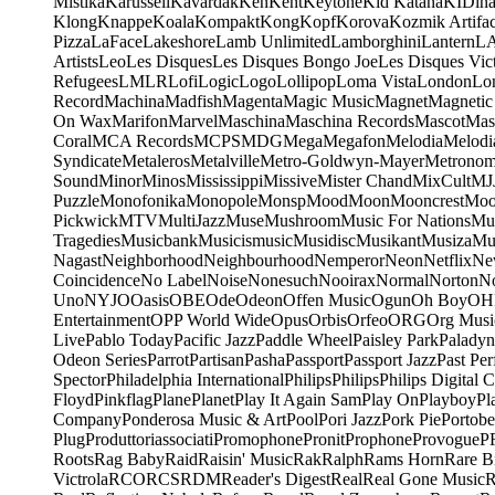
Mistika
Karussell
Kavardak
Ken
Kent
Keytone
Kid Katana
KIDin
Klong
Knappe
Koala
Kompakt
Kong
Kopf
Korova
Kozmik Artifac
Pizza
LaFace
Lakeshore
Lamb Unlimited
Lamborghini
Lantern
L
Artists
Leo
Les Disques
Les Disques Bongo Joe
Les Disques Vic
Refugees
LMLR
Lofi
Logic
Logo
Lollipop
Loma Vista
London
Lo
Record
Machina
Madfish
Magenta
Magic Music
Magnet
Magnetic
On Wax
Marifon
Marvel
Maschina
Maschina Records
Mascot
Mas
Coral
MCA Records
MCPS
MDG
Mega
Megafon
Melodia
Melodi
Syndicate
Metaleros
Metalville
Metro-Goldwyn-Mayer
Metrono
Sound
Minor
Minos
Mississippi
Missive
Mister Chand
MixCult
MJ
Puzzle
Monofonika
Monopole
Monsp
Mood
Moon
Mooncrest
Moo
Pickwick
MTV
MultiJazz
Muse
Mushroom
Music For Nations
Mus
Tragedies
Musicbank
Musicismusic
Musidisc
Musikant
Musiza
Mu
Nagast
Neighborhood
Neighbourhood
Nemperor
Neon
Netflix
Ne
Coincidence
No Label
Noise
Nonesuch
Nooirax
Normal
Norton
N
Uno
NYJO
Oasis
OBE
Ode
Odeon
Offen Music
Ogun
Oh Boy
OH
Entertainment
OPP World Wide
Opus
Orbis
Orfeo
ORG
Org Musi
Live
Pablo Today
Pacific Jazz
Paddle Wheel
Paisley Park
Paladyn
Odeon Series
Parrot
Partisan
Pasha
Passport
Passport Jazz
Past Per
Spector
Philadelphia International
Philips
Philips
Philips Digital C
Floyd
Pinkflag
Plane
Planet
Play It Again Sam
Play On
Playboy
Pl
Company
Ponderosa Music & Art
Pool
Pori Jazz
Pork Pie
Portobe
Plug
Produttoriassociati
Promophone
Pronit
Prophone
Provogue
P
Roots
Rag Baby
Raid
Raisin' Music
Rak
Ralph
Rams Horn
Rare B
Victrola
RCO
RCS
RDM
Reader's Digest
Real
Real Gone Music
R