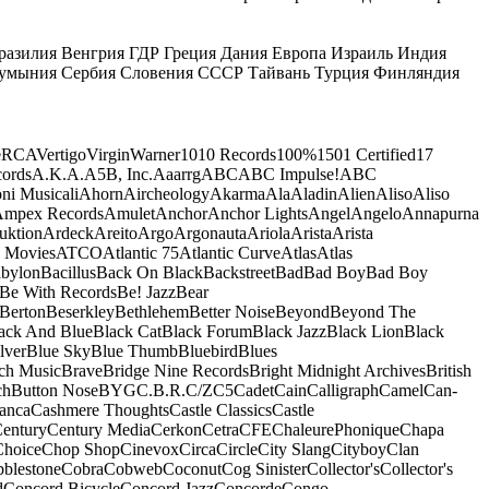
разилия
Венгрия
ГДР
Греция
Дания
Европа
Израиль
Индия
умыния
Сербия
Словения
СССР
Тайвань
Турция
Финляндия
e
RCA
Vertigo
Virgin
Warner
10
10 Records
100%
1501 Certified
17
ords
A.K.A.
A5B, Inc.
Aaarrg
ABC
ABC Impulse!
ABC
ni Musicali
Ahorn
Aircheology
Akarma
Ala
Aladin
Alien
Aliso
Aliso
mpex Records
Amulet
Anchor
Anchor Lights
Angel
Angelo
Annapurna
uktion
Ardeck
Areito
Argo
Argonauta
Ariola
Arista
Arista
 Movies
ATCO
Atlantic 75
Atlantic Curve
Atlas
Atlas
bylon
Bacillus
Back On Black
Backstreet
Bad
Bad Boy
Bad Boy
Be With Records
Be! Jazz
Bear
Berton
Beserkley
Bethlehem
Better Noise
Beyond
Beyond The
ack And Blue
Black Cat
Black Forum
Black Jazz
Black Lion
Black
lver
Blue Sky
Blue Thumb
Bluebird
Blues
ch Music
Brave
Bridge Nine Records
Bright Midnight Archives
British
ch
Button Nose
BYG
C.B.R.
C/Z
C5
Cadet
Cain
Calligraph
Camel
Can-
anca
Cashmere Thoughts
Castle Classics
Castle
entury
Century Media
Cerkon
Cetra
CFE
ChaleurePhonique
Chapa
Choice
Chop Shop
Cinevox
Circa
Circle
City Slang
Cityboy
Clan
blestone
Cobra
Cobweb
Coconut
Cog Sinister
Collector's
Collector's
d
Concord Bicycle
Concord Jazz
Concorde
Congo