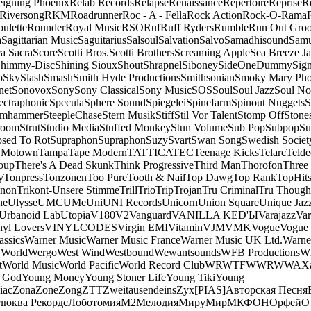
eigning Phoenix
Relab Records
Relapse
Renaissance
Repertoire
Reprise
R
Riversong
RKM
Roadrunner
Roc - A - Fella
Rock Action
Rock-O-Rama
ulette
Rounder
Royal Music
RSO
Ruf
Ruff Ryders
Rumble
Run Out Gro
a
Sagittarian Music
Saguitarius
Salsoul
Salvation
Salvo
Samadhisound
Samu
a Sacra
Score
Scotti Bros.
Scotti Brothers
Screaming Apple
Sea Breeze J
himmy-Disc
Shining Sioux
Shout
Shrapnel
Siboney
SideOneDummy
Sign
o
Sky
Slash
Smash
Smith Hyde Productions
Smithsonian
Smoky Mary Ph
net
Sonovox
Sony
Sony Classical
Sony Music
SOS
Soul
Soul Jazz
Soul No
ectraphonic
Specula
Sphere Sound
Spiegelei
Spinefarm
Spinout Nuggets
S
amhammer
SteepleChase
Stern Musik
Stiff
Stil Vor Talent
Stomp Off
Stone
room
Strut
Studio Media
Stuffed Monkey
Stun Volume
Sub Pop
Subpop
Su
sed To Rot
Supraphon
Supraphon
Suzy
Svart
Swan Song
Swedish Society
 Motown
Tampa
Tape Modern
TATTICA
TEC
Teenage Kicks
Telarc
Telde
oup
There's A Dead Skunk
Think Progressive
Third Man
Thorofon
Three
y
Tonpress
Tonzonen
Too Pure
Tooth & Nail
Top Dawg
Top Rank
TopHits
anon
Trikont-Unsere Stimme
Trill
Trio
Trip
Trojan
Tru Criminal
Tru Though
ne
Ulysse
UMC
UMe
Uni
UNI Records
Unicorn
Union Square
Unique Jaz
Urbanoid Lab
Utopia
V180
V2
Vanguard
VANILLA KED'Ы
Varajazz
Var
nyl Lovers
VINYLCODES
Virgin EMI
Vitamin
VJM
VMK
Vogue
Vogue 
assics
Warner Music
Warner Music France
Warner Music UK Ltd.
Warne
 World
Wergo
West Wind
Westbound
Wewantsounds
WFB Productions
W
t
World Music
World Pacific
World Record Club
WRWTFWWR
WWA
X
 God
Young Money
Young Stoner Life
Young Tiki
Young
iac
Zona
Zone
Zong
ZTT
Zweitausendeins
Zyx
[PIAS]
Авторская Песня
люква Рекордс
Лоботомия
М2
Мелодия
МируМир
МКФОН
Орфей
О