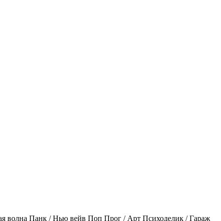
ая волна
Панк / Нью вейв
Поп
Прог / Арт
Психоделик / Гараж