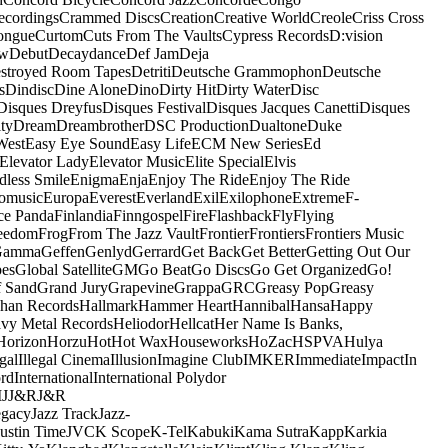
ecordings
Crammed Discs
Creation
Creative World
Creole
Criss Cross
ongue
Curtom
Cuts From The Vaults
Cypress Records
D:vision
ow
Debut
Decaydance
Def Jam
Deja
stroyed Room Tapes
Detriti
Deutsche Grammophon
Deutsche
s
Dindisc
Dine Alone
Dino
Dirty Hit
Dirty Water
Disc
Disques Dreyfus
Disques Festival
Disques Jacques Canetti
Disques
ty
Dream
Dreambrother
DSC Production
Dualtone
Duke
West
Easy Eye Sound
Easy Life
ECM New Series
Ed
Elevator Lady
Elevator Music
Elite Special
Elvis
dless Smile
Enigma
Enja
Enjoy The Ride
Enjoy The Ride
omusic
Europa
Everest
Everland
Exil
Exilophone
Extreme
F-
ce Panda
Finlandia
Finngospel
Fire
Flashback
Fly
Flying
eedom
Frog
From The Jazz Vault
Frontier
Frontiers
Frontiers Music
Gamma
Geffen
Genlyd
Gerrard
Get Back
Get Better
Getting Out Our
pes
Global Satellite
GM
Go Beat
Go Discs
Go Get Organized
Go!
f Sand
Grand Jury
Grapevine
Grappa
GRC
Greasy Pop
Greasy
han Records
Hallmark
Hammer Heart
Hannibal
Hansa
Happy
vy Metal Records
Heliodor
Hellcat
Her Name Is Banks,
Horizon
Horzu
Hot
Hot Wax
Houseworks
HoZac
HSPVA
Hulya
egal
Illegal Cinema
Illusion
Imagine Club
IMKER
Immediate
Impact
In
ord
International
International Polydor
M
J
J&R
J&R
egacy
Jazz Track
Jazz-
Justin Time
JVC
K Scope
K-Tel
Kabuki
Kama Sutra
Kapp
Karkia