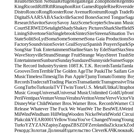
Real
Reflection Nebula
Refuge
Regal
Regal Zonophone
Regent
R
King
Ricordi
Riff
Rift
Rimaphon
Riot Games
Ripple
Rise
Riverside
Distro
Ronco
Rong
Rooster
Rose Avenue
Rostrum
Rough Trade
Ro
Digital
SAAR
SABA
Sackville
Sacred Bones
Sacred Tongue
Sag
Research
Savitor
Savoy
Savoy Jazz
Scene
Scepter
Schwann Music
Court
SERWED
Setalight
Shady
Shakey Pictures
Shark
Sheffield
S
Lining
Silvertone
Sin
Singlebrook
Sintez
Sire
Sireena
Situation Tw
State
Soliti
SoLyd
Soma
Some
Somerset
Sona Gaia Productions
So
Factory
Soundvision
Soviet Grail
Soyuz
Spanish Prayers
Spark
Sp
Song
Star Trak Entertainment
Starline
Stars by Edel
Start
Stax
Ste
Wave
Storyville
Strand
Strange Fruit
Strange Ways
Street Trash
St
Entertainment
Sunburst
Sunday
Sundazed
Sunnyside
Sunset
Suppo
The Record Industry
System 108
T.K.
T.K. Records
Tamla
Tamla
Grooves
Tern
Terrible
The Golden Age
The Pauki
The Saifam Gr
Music
Timeless
Timesig
Tin Pan Apple
Tjumy
Tomato
Tommy Bo
Records
Tradecraft
Trading Places
Transatlantic
Transgressive
Tri
Gong
Turbo
Turkuola
TVT
Twin/Tone
U.S. Metal
Ulitka
Ultrapho
Music Group
Universal
Universal Music
Unlimited Gold
Upfront
Peril
Ventipax
Venture
Venus
Verabra
Veriton
Verne
Verve
Victor
Vi
Disney
War Child
Warner Bros.
Warner Bros. Records
Warner Cl
Release Whatever The Fuck We Want
We The Best
WEA
Weird
Mil
Wind
Windham Hill
Wing
Wooden Nickel
World
World Circui
Plakcılık
YEAR0001
Yellow
Yona
You've Changed
Young
Young
Turks
YZY
ZAN
Zapisy
Zappa
ZBS
ZDF
Zerolandia
Zickzack
Zod
Рекордс
Золотая Долина
Издательство Clever
КАЧ
Клюква
К