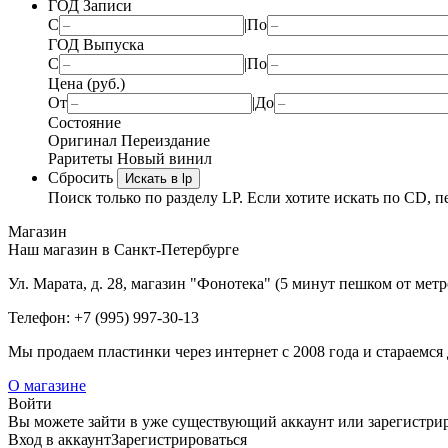
ГОД Записи
С
|
По
ГОД Выпуска
С
|
По
Цена (руб.)
От
|
До
Состояние
Оригинал
Переиздание
Раритеты
Новый винил
Сбросить
Искать в lp
Поиск только по разделу LP. Если хотите искать по CD, п
Магазин
Наш магазин в Санкт-Петербурге
Ул. Марата, д. 28, магазин "Фонотека" (5 минут пешком от мет
Телефон: +7 (995) 997-30-13
Мы продаем пластинки через интернет c 2008 года и стараемся 
О магазине
Войти
Вы можете зайти в уже существующий аккаунт или зарегистриро
Вход
в аккаунт
Зарегистрироваться