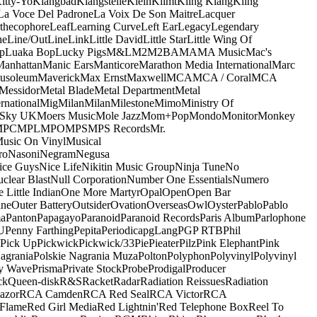
itty-Yo
Klangbad
Klangstelle
Klein
Klimt
Kling Klang
Kling
La Voce Del Padrone
La Voix De Son Maitre
Lacquer
thecophore
Leaf
Learning Curve
Left Ear
Legacy
Legendary
ne
Line/OutLine
Link
Little David
Little Star
Little Wing Of
p
Luaka Bop
Lucky Pigs
M&L
M2
M2BA
MA
MA Music
Mac's
Manhattan
Manic Ears
Manticore
Marathon Media International
Marc
usoleum
Maverick
Max Ernst
Maxwell
MCA
MCA / Coral
MCA
Messidor
Metal Blade
Metal Department
Metal
rnational
Mig
Milan
Milan
Milestone
Mimo
Ministry Of
 Sky UK
Moers Music
Mole Jazz
Mom+Pop
Mondo
Monitor
Monkey
MPC
MPL
MPO
MPS
MPS Records
Mr.
usic On Vinyl
Musical
ro
Nasoni
Negram
Negusa
ice Guys
Nice Life
Nikitin Music Group
Ninja Tune
No
clear Blast
Null Corporation
Number One Essentials
Numero
 Little Indian
One More Martyr
Opal
Open
Open Bar
ine
Outer Battery
Outsider
Ovation
Overseas
Owl
Oyster
Pablo
Pablo
ma
Panton
Papagayo
Paranoid
Paranoid Records
Paris Album
Parlophone
U
Penny Farthing
Pepita
Periodica
pgLang
PGP RTB
Phil
Pick Up
Pickwick
Pickwick/33
Pie
Pieater
Pilz
Pink Elephant
Pink
agrania
Polskie Nagrania Muza
Polton
Polyphon
Polyvinyl
Polyvinyl
y Wave
Prisma
Private Stock
Probe
Prodigal
Producer
ck
Queen-disk
R&S
Racket
Radar
Radiation Reissues
Radiation
azor
RCA Camden
RCA Red Seal
RCA Victor
RCA
Flame
Red Girl Media
Red Lightnin'
Red Telephone Box
Reel To