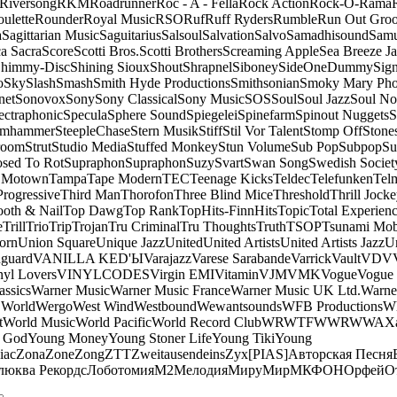
Riversong
RKM
Roadrunner
Roc - A - Fella
Rock Action
Rock-O-Rama
ulette
Rounder
Royal Music
RSO
Ruf
Ruff Ryders
Rumble
Run Out Gro
a
Sagittarian Music
Saguitarius
Salsoul
Salvation
Salvo
Samadhisound
Samu
a Sacra
Score
Scotti Bros.
Scotti Brothers
Screaming Apple
Sea Breeze J
himmy-Disc
Shining Sioux
Shout
Shrapnel
Siboney
SideOneDummy
Sign
o
Sky
Slash
Smash
Smith Hyde Productions
Smithsonian
Smoky Mary Ph
net
Sonovox
Sony
Sony Classical
Sony Music
SOS
Soul
Soul Jazz
Soul No
ectraphonic
Specula
Sphere Sound
Spiegelei
Spinefarm
Spinout Nuggets
S
amhammer
SteepleChase
Stern Musik
Stiff
Stil Vor Talent
Stomp Off
Stone
room
Strut
Studio Media
Stuffed Monkey
Stun Volume
Sub Pop
Subpop
Su
sed To Rot
Supraphon
Supraphon
Suzy
Svart
Swan Song
Swedish Society
 Motown
Tampa
Tape Modern
TEC
Teenage Kicks
Teldec
Telefunken
Tel
Progressive
Third Man
Thorofon
Three Blind Mice
Threshold
Thrill Jock
ooth & Nail
Top Dawg
Top Rank
TopHits-FinnHits
Topic
Total Experien
e
Trill
Trio
Trip
Trojan
Tru Criminal
Tru Thoughts
Truth
TSOP
Tsunami Mo
orn
Union Square
Unique Jazz
United
United Artists
United Artists Jazz
Un
guard
VANILLA KED'Ы
Varajazz
Varese Sarabande
Varrick
Vault
VDV
nyl Lovers
VINYLCODES
Virgin EMI
Vitamin
VJM
VMK
Vogue
Vogue 
assics
Warner Music
Warner Music France
Warner Music UK Ltd.
Warne
 World
Wergo
West Wind
Westbound
Wewantsounds
WFB Productions
W
t
World Music
World Pacific
World Record Club
WRWTFWWR
WWA
X
 God
Young Money
Young Stoner Life
Young Tiki
Young
iac
Zona
Zone
Zong
ZTT
Zweitausendeins
Zyx
[PIAS]
Авторская Песня
люква Рекордс
Лоботомия
М2
Мелодия
МируМир
МКФОН
Орфей
О