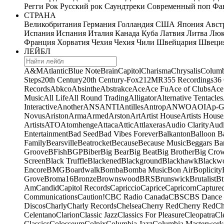
Регги
Рок
Русский рок
Саундтреки
Современный поп
Фан
СТРАНА
Великобритания
Германия
Голландия
США
Япония
Авст
Испания
Испания
Италия
Канада
Куба
Латвия
Литва
Люк
Франция
Хорватия
Чехия
Чехия
Чили
Швейцария
Швеци
ЛЕЙБЛ
A&M
Atlantic
Blue Note
Brain
Capitol
Charisma
Chrysalis
Columb
Steps
20th Century
20th Century-Fox
21
2MR
355 Recordings
36
Records
Abkco
Absinthe
Abstrakce
Ace
Ace Fu
Ace of Clubs
Ace
Music
All Life
All Round Trading
Alligator
Alternative Tentacles
Interactive
Another
ANS
ANTI
Antilles
Antrop
ANWO
AOI
Ap-G
Novus
Ariston
Arma
Armed
Arston
Art
Artist House
Artists House
Artists
ATO
Atomhenge
Attaca
Attic
Attlaxeras
Audio Clarity
Audi
Entertainment
Bad Seed
Bad Vibes Forever
Balkanton
Balloon B
Family
Bearsville
Beatrocket
Because
Because Music
Beggars Ba
Groove
BFish
BGP
Biber
Big Bear
Big Beat
Big Brother
Big Cro
Screen
Black Truffle
Blackened
Blackground
Blackhawk
Blackw
Encore
BMG
Boardwalk
Bomba
Bomba Music
Bon Air
Boplicity
Grove
Broma16
Bronze
Brownswood
BRS
Brunswick
Brutalist
Bt
Am
Candid
Capitol Records
Capriccio
Caprice
Capricorn
Capture
Communications
Caution!
CBC Radio Canada
CBS
CBS Dance 
Discos
Charly
Charly Records
Chelsea
Cherry Red
Cherry Red
Ch
Celentano
Clarion
Classic Jazz
Classics For Pleasure
Cleopatra
Cl
Classics
Colosseum
Colpix
Columbia Jazz
Columbia Masterwork