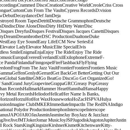
ecordings
Crammed Discs
Creation
Creative World
Creole
Criss Cross
ongue
Curtom
Cuts From The Vaults
Cypress Records
D:vision
ow
Debut
Decaydance
Def Jam
Deja
stroyed Room Tapes
Detriti
Deutsche Grammophon
Deutsche
s
Dindisc
Dine Alone
Dino
Dirty Hit
Dirty Water
Disc
Disques Dreyfus
Disques Festival
Disques Jacques Canetti
Disques
ty
Dream
Dreambrother
DSC Production
Dualtone
Duke
West
Easy Eye Sound
Easy Life
ECM New Series
Ed
Elevator Lady
Elevator Music
Elite Special
Elvis
dless Smile
Enigma
Enja
Enjoy The Ride
Enjoy The Ride
omusic
Europa
Everest
Everland
Exil
Exilophone
Extreme
F-
ce Panda
Finlandia
Finngospel
Fire
Flashback
Fly
Flying
eedom
Frog
From The Jazz Vault
Frontier
Frontiers
Frontiers Music
Gamma
Geffen
Genlyd
Gerrard
Get Back
Get Better
Getting Out Our
pes
Global Satellite
GM
Go Beat
Go Discs
Go Get Organized
Go!
f Sand
Grand Jury
Grapevine
Grappa
GRC
Greasy Pop
Greasy
han Records
Hallmark
Hammer Heart
Hannibal
Hansa
Happy
vy Metal Records
Heliodor
Hellcat
Her Name Is Banks,
Horizon
Horzu
Hot
Hot Wax
Houseworks
HoZac
HSPVA
Hulya
lusion
Imagine Club
IMKER
Immediate
Impact
In The Red
INA
Indigo
national Polydor Production
Interphon
Interscope
Interscope
Janus
JAPO
JARO
Jas
Jasmin
Jasmine
Jay Boy
Jazz & Jazz
Jazz
ng
Jive
Jive
JMT
Joker
Jomar Music
Joy
JSP
Jugodisk
Jugoton
Jupiter
Justin
ll Rock Stars
King
Kingsize
Kirshner
Kismet
Kitchenware
Kitty-