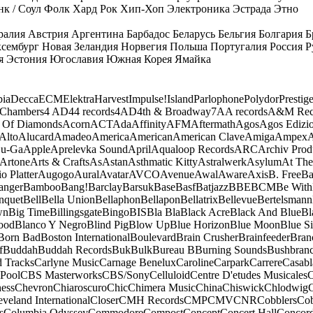
к / Соул
Фолк
Хард Рок
Хип-Хоп
Электроника
Эстрада
Этно
ралия
Австрия
Аргентина
Барбадос
Беларусь
Бельгия
Болгария
Б
сембург
Новая Зеландия
Норвегия
Польша
Португалия
Россия
Р
я
Эстония
Югославия
Южная Корея
Ямайка
ia
Decca
ECM
Elektra
Harvest
Impulse!
Island
Parlophone
Polydor
Prestig
 Chambers
4 AD
44 records
4AD
4th & Broadway
7A
A records
A&M Rec
 Of Diamonds
Acorn
ACT
Ada
Affinity
AFM
Aftermath
Agos
Agos Edizio
Alto
Alucard
Amadeo
America
American
American Clave
Amiga
Ampex
A
u-Ga
Apple
Aprelevka Sound
April
Aqualoop Records
ARC
Archiv Prod
Artone
Arts & Crafts
As
Astan
Asthmatic Kitty
Astralwerk
Asylum
At The
o Platter
Augogo
Aural
Avatar
AVCO
Avenue
Awal
Aware
Axis
B. Free
Ba
anger
Bamboo
Bang!
Barclay
Barsuk
Base
Basf
Batjazz
BBE
BCM
Be With
nquet
Bell
Bella Union
Bellaphon
Bellapon
Bellatrix
Bellevue
Bertelsmann
wn
Big Time
Billingsgate
Bingo
BIS
Bla Bla
Black Acre
Black And Blue
Bl
ood
Blanco Y Negro
Blind Pig
Blow Up
Blue Horizon
Blue Moon
Blue Si
Born Bad
Boston International
Boulevard
Brain Crusher
Brainfeeder
Bran
f
Buddah
Buddah Records
Buk
Bulk
Bureau B
Burning Sounds
Bushbran
d Tracks
Carlyne Music
Carnage Benelux
Caroline
Carpark
Carrere
Casabl
Pool
CBS Masterworks
CBS/Sony
Celluloid
Centre D'etudes Musicales
C
ess
Chevron
Chiaroscuro
Chic
Chimera Music
China
Chiswick
Chlodwig
eveland International
Closer
CMH Records
CMP
CMV
CNR
Cobblers
Cob
s
Columbia Odyssey
Commodore
Compost
Concept
Concert Hall
Concor