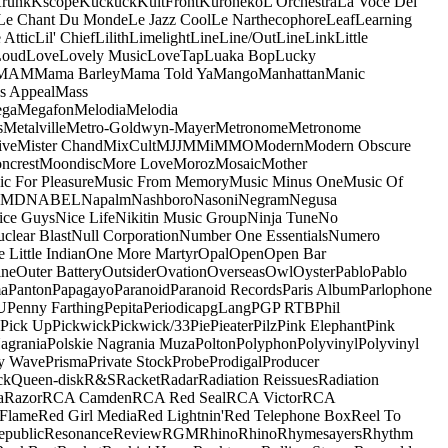
runk
Kscope
Kuckuck
KultFront
Kuroneko
L'Orchestra
La Voce Del
Le Chant Du Monde
Le Jazz Cool
Le Narthecophore
Leaf
Learning
 Attic
Lil' Chief
Lilith
Limelight
Line
Line/OutLine
Link
Little
Loud
Love
Lovely Music
LoveTap
Luaka Bop
Lucky
MAM
Mama Barley
Mama Told Ya
Mango
Manhattan
Manic
s Appeal
Mass
ga
Megafon
Melodia
Melodia
s
Metalville
Metro-Goldwyn-Mayer
Metronome
Metronome
ive
Mister Chand
MixCult
MJJ
MMi
MMO
Modern
Modern Obscure
ncrest
Moondisc
More Love
Moroz
Mosaic
Mother
c For Pleasure
Music From Memory
Music Minus One
Music Of
5MD
NABEL
Napalm
Nashboro
Nasoni
Negram
Negusa
ice Guys
Nice Life
Nikitin Music Group
Ninja Tune
No
clear Blast
Null Corporation
Number One Essentials
Numero
 Little Indian
One More Martyr
Opal
Open
Open Bar
ine
Outer Battery
Outsider
Ovation
Overseas
Owl
Oyster
Pablo
Pablo
ma
Panton
Papagayo
Paranoid
Paranoid Records
Paris Album
Parlophone
U
Penny Farthing
Pepita
Periodica
pgLang
PGP RTB
Phil
Pick Up
Pickwick
Pickwick/33
Pie
Pieater
Pilz
Pink Elephant
Pink
agrania
Polskie Nagrania Muza
Polton
Polyphon
Polyvinyl
Polyvinyl
y Wave
Prisma
Private Stock
Probe
Prodigal
Producer
ck
Queen-disk
R&S
Racket
Radar
Radiation Reissues
Radiation
a
Razor
RCA Camden
RCA Red Seal
RCA Victor
RCA
Flame
Red Girl Media
Red Lightnin'
Red Telephone Box
Reel To
epublic
Resonance
Review
RGM
Rhino
Rhino
Rhymesayers
Rhythm