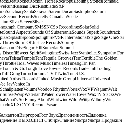
RockBeat
Rocket
Rockin' Horse
Rocktopus
Rolling Stones
Romuald
ove
Runt
Russian Disc
Rustblade
S&P
rai
Sanctuary
Santa
Saravah
Sareni Ducan
Sastruphon
Saturn
azz
Second Records
Secretly Canadian
Seelie
ature
Silva Screen
Silver
onograph Company
SMS
SNC
So Recordings
Solar
Solid
te
Sound Aspects
Sounds Of Subterrania
Sounds Superb
Soundtrack
plasc
Splash
Spoon
Spotlight
SPV
SR International
Stage
Stage One
Star
s Throw
Storm Of Justice Records
Stormy
darshan Disc
Sugar Hill
Sumerian
Summit
 Discofil
Sweet Spirit
Swingtime
Swiss Jazz
Symbolica
Sympathy For
mavar
Telstar
Temple
Tent
Tequila Grooves
Tern
Terrible
The Golden
ey
Throttle
Tidal Waves Music
Timeless
Timesig
Tin Pan
ce
Touch & Go
Tough Love
Towner Records
Tradecraft
Trading
b
Tuff Gong
Turbo
Turkuola
TVT
Twin/Tone
U.S.
ited Artists Records
United Music Group
Universal
Universal
Vee Jay
Venice In
Schallplatten
Volume
Voodoo Rhythm
Vortex
Vox
VP
Wagram
Walt
r Sunset
Warp
Waterland
WaterTower
WaterTower
Wax 'N Stacks
We
hat
What's So Funny About
Whirlwind
Wifon
Wiiija
Wilbury
Win
anadu
XL
XO
Y
Y Records
Yasar
Балкантон
Выргород
Гост Звук
Драгоценность
Дядюшка
тделение ВЫХОД
ПСГ
Сибирь
Сияние
Ультра
Ультра Продакшн