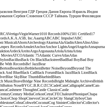
разилия
Венгрия
ГДР
Греция
Дания
Европа
Израиль
Индия
умыния
Сербия
Словения
СССР
Тайвань
Турция
Финляндия
e
RCA
Vertigo
Virgin
Warner
10
10 Records
100%
1501 Certified
17
ords
A.K.A.
A5B, Inc.
Aaarrg
ABC
ABC Impulse!
ABC
ni Musicali
Ahorn
Aircheology
Akarma
Ala
Aladin
Alien
Aliso
Aliso
mpex Records
Amulet
Anchor
Anchor Lights
Angel
Angelo
Annapurna
uktion
Ardeck
Areito
Argo
Argonauta
Ariola
Arista
Arista
 Movies
ATCO
Atlantic 75
Atlantic Curve
Atlas
Atlas
bylon
Bacillus
Back On Black
Backstreet
Bad
Bad Boy
Bad Boy
Be With Records
Be! Jazz
Bear
Berton
Beserkley
Bethlehem
Better Noise
Beyond
Beyond The
ack And Blue
Black Cat
Black Forum
Black Jazz
Black Lion
Black
lver
Blue Sky
Blue Thumb
Bluebird
Blues
ch Music
Brave
Bridge Nine Records
Bright Midnight Archives
British
ch
Button Nose
BYG
C.B.R.
C/Z
C5
Cadet
Cain
Calligraph
Camel
Can-
anca
Cashmere Thoughts
Castle Classics
Castle
entury
Century Media
Cerkon
Cetra
CFE
ChaleurePhonique
Chapa
Choice
Chop Shop
Cinevox
Circa
Circle
City Slang
Cityboy
Clan
blestone
Cobra
Cobweb
Coconut
Cog Sinister
Collector's
Collector's
d
Concord Bicycle
Concord Jazz
Concorde
Congo