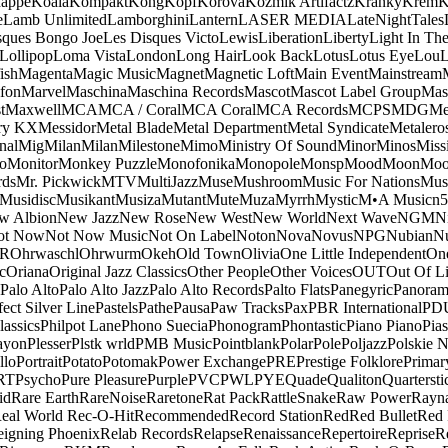
appe
Koala
Kompakt
Kong
Kopf
Korova
Kozmik Artifactz
Kranky
Krem
K
e
Lamb Unlimited
Lamborghini
Lantern
LASER MEDIA
LateNightTales
sques Bongo Joe
Les Disques Victo
Lewis
Liberation
Liberty
Light In The
Lollipop
Loma Vista
London
Long Hair
Look Back
Lotus
Lotus Eye
Lou
ish
Magenta
Magic Music
Magnet
Magnetic Loft
Main Event
Mainstream
fon
Marvel
Maschina
Maschina Records
Mascot
Mascot Label Group
Mas
t
Maxwell
MCA
MCA / Coral
MCA Coral
MCA Records
MCPS
MDG
Me
ry KX
Messidor
Metal Blade
Metal Department
Metal Syndicate
Metalero
nal
Mig
Milan
Milan
Milestone
Mimo
Ministry Of Sound
Minor
Minos
Miss
o
Monitor
Monkey Puzzle
Monofonika
Monopole
Monsp
Mood
Moon
Moo
ds
Mr. Pickwick
MTV
MultiJazz
Muse
Mushroom
Music For Nations
Musi
Musidisc
Musikant
Musiza
Mutant
Mute
Muza
Myrrh
Mystic
M•A Music
n
w Albion
New Jazz
New Rose
New West
New World
Next Wave
NGM
N
ot Now
Not Now Music
Not On Label
Noton
Nova
Novus
NPG
Nubian
Nu
R
Ohrwaschl
Ohrwurm
Okeh
Old Town
Olivia
One Little Independent
One
c
Oriana
Original Jazz Classics
Other People
Other Voices
OUT
Out Of L
Palo Alto
Palo Alto Jazz
Palo Alto Records
Palto Flats
Panegyric
Panora
fect Silver Line
Pastels
Pathe
Pausa
Paw Tracks
Pax
PBR International
PD
lassics
Philpot Lane
Phono Suecia
Phonogram
Phontastic
Piano Piano
Pias
ayon
Plesser
Plstk wrld
PMB Music
Pointblank
Polar
Pole
Poljazz
Polskie N
llo
Portrait
Potato
Potomak
Power Exchange
PRE
Prestige Folklore
Primar
RT
Psycho
Pure Pleasure
Purple
PVC
PWL
PYE
Quade
Qualiton
Quartersti
id
Rare Earth
RareNoise
Raretone
Rat Pack
RattleSnake
Raw Power
Rayn
eal World
Rec-O-Hit
Recommended
Record Station
Red
Red Bullet
Red 
eigning Phoenix
Relab Records
Relapse
Renaissance
Repertoire
Reprise
R