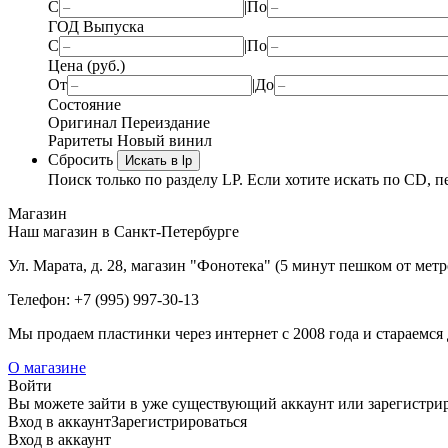
С
|
По
ГОД Выпуска
С
|
По
Цена (руб.)
От
|
До
Состояние
Оригинал
Переиздание
Раритеты
Новый винил
Сбросить
Искать в lp
Поиск только по разделу LP. Если хотите искать по CD, п
Магазин
Наш магазин в Санкт-Петербурге
Ул. Марата, д. 28, магазин "Фонотека" (5 минут пешком от мет
Телефон: +7 (995) 997-30-13
Мы продаем пластинки через интернет c 2008 года и стараемся 
О магазине
Войти
Вы можете зайти в уже существующий аккаунт или зарегистриро
Вход
в аккаунт
Зарегистрироваться
Вход
в аккаунт