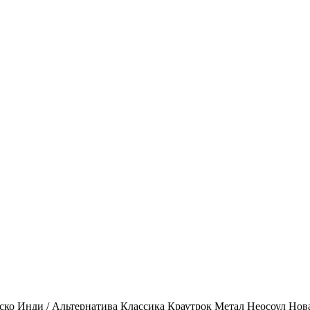
ско
Инди / Альтернатива
Классика
Краутрок
Метал
Неосоул
Нов