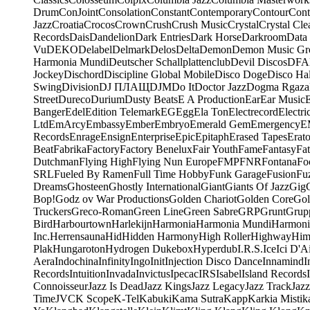
Drum
ConJoint
Consolation
Constant
Contemporary
Contour
Cont
Jazz
Croatia
Crocos
Crown
Crush
Crush Music
Crystal
Crystal Cle
Records
Dais
Dandelion
Dark Entries
Dark Horse
Darkroom
Data
Vu
DEKO
Delabel
Delmark
Delos
Delta
Demon
Demon Music Gr
Harmonia Mundi
Deutscher Schallplattenclub
Devil Discos
DFA
Jockey
Dischord
Discipline Global Mobile
Disco Doge
Disco Hal
Swing
Division
DJ ПЛАЩ
DJM
Do It
Doctor Jazz
Dogma Rgaza
Street
Dureco
Durium
Dusty Beats
E A Production
Ear
Ear Music
Banger
Edel
Edition Telemark
EG
Egg
Ela Ton
Electrecord
Electri
Ltd
EmArcy
Embassy
Ember
Embryo
Emerald Gem
Emergency
E
Records
Enrage
Ensign
Enterprise
Epic
Epitaph
Erased Tapes
Erat
Beat
Fabrika
Factory
Factory Benelux
Fair Youth
Fame
Fantasy
Fa
Dutchman
Flying High
Flying Nun Europe
FMP
FNR
Fontana
Fo
SRL
Fueled By Ramen
Full Time Hobby
Funk Garage
Fusion
Fu
Dreams
Ghosteen
Ghostly International
Giant
Giants Of Jazz
Gig
Bop!
Godz ov War Productions
Golden Chariot
Golden Core
Gol
Truckers
Greco-Roman
Green Line
Green Sabre
GRP
Grunt
Grupp
Bird
Harbourtown
Harlekijn
Harmonia
Harmonia Mundi
Harmoni
Inc.
Herrensauna
Hid
Hidden Harmony
High Roller
Highway
Him
Plak
Hungaroton
Hydrogen Dukebox
Hyperdub
I.R.S.
Ice
Ici D'Ai
Aera
Indochina
Infinity
Ingo
Init
Injection Disco Dance
Innamind
I
Records
Intuition
Invada
Invictus
Ipecac
IRS
Isabel
Island Records
Connoisseur
Jazz Is Dead
Jazz Kings
Jazz Legacy
Jazz Track
Jazz
Time
JVC
K Scope
K-Tel
Kabuki
Kama Sutra
Kapp
Karkia Mistik