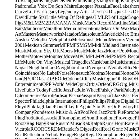
Yo
Klangbad
Klangstelle
Klein
Klimt
Kling Klang
Kling Klong
Kn
Padrone
La Voix De Son Maitre
Lacquer Pizza
LaFace
Lakeshor
Curve
Left Ear
Legacy
Legendary Artists
Leo
Les Disques
Les Di
David
Little Star
Little Wing Of Refugees
LMLR
Lofi
Logic
Logo
Pigs
M&L
M2
M2BA
MA
MA Music
Mac's Record
Machina
Madf
Ears
Manticore
Marathon Media International
Marc On Wax
Mari
Art
Masters
Masterworks
Matador
Mausoleum
Maverick
Max Erns
Auslese
Melodisc
Melophobia
Melosmusik
Memo
Mercury
Mercu
2001
Mexican Summer
MFP
MFS
MGM
Midi
Midland Internatio
Music
Modern Sky UK
Moers Music
Mole Jazz
Mom+Pop
Mond
Mother
Motown
Mounted
Move
MPC
MPL
MPO
MPS
MPS Recor
Life
Music On Vinyl
Musical Tragedies
Musicbank
Musicismusic
Nagast
Neighborhood
Neighbourhood
Nemperor
Neon
Netflix
Ne
Coincidence
No Label
Noise
Nonesuch
Nooirax
Normal
Norton
N
Uno
NYJO
Oasis
OBE
Ode
Odeon
Offen Music
Ogun
Oh Boy
OH
Entertainment
OPP World Wide
Opus
Orbis
Orfeo
ORG
Org Musi
Live
Pablo Today
Pacific Jazz
Paddle Wheel
Paisley Park
Paladyn
Odeon Series
Parrot
Partisan
Pasha
Passport
Passport Jazz
Past Per
Spector
Philadelphia International
Philips
Philips
Philips Digital C
Floyd
Pinkflag
Plane
Planet
Play It Again Sam
Play On
Playboy
Pl
Company
Ponderosa Music & Art
Pool
Pori Jazz
Pork Pie
Portobe
Plug
Produttoriassociati
Promophone
Pronit
Prophone
Provogue
P
Roots
Rag Baby
Raid
Raisin' Music
Rak
Ralph
Rams Horn
Rare B
Victrola
RCO
RCS
RDM
Reader's Digest
Real
Real Gone Music
R
Real
Reflection Nebula
Refuge
Regal
Regal Zonophone
Regent
R