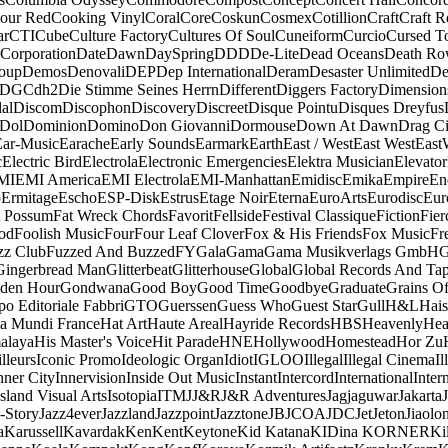
our Red
Cooking Vinyl
Coral
Core
Coskun
Cosmex
Cotillion
Craft
Craft R
ar
CTI
Cube
Culture Factory
Cultures Of Soul
Cuneiform
Curcio
Cursed T
 Corporation
Date
Dawn
DaySpring
DDD
De-Lite
Dead Oceans
Death R
oup
Demos
Denovali
DEP
Dep International
Deram
Desaster Unlimited
De
DGC
dh2
Die Stimme Seines Herrn
Different
Diggers Factory
Dimension
al
Discom
Discophon
Discovery
Discreet
Disque Pointu
Disques Dreyfus
Dol
Dominion
Domino
Don Giovanni
Dormouse
Down At Dawn
Drag Ci
Ear-Music
Earache
Early Sounds
Earmark
Earth
East / West
East West
East
c
Electric Bird
Electrola
Electronic Emergencies
Elektra Musician
Elevator
MI
EMI America
EMI Electrola
EMI-Manhattan
Emidisc
Emika
Empire
En
o
Ermitage
Escho
ESP-Disk
Estrus
Etage Noir
Eterna
EuroArts
Eurodisc
Eur
t Possum
Fat Wreck Chords
Favorit
Fellside
Festival Classique
Fiction
Fier
od
Foolish Music
Four
Four Leaf Clover
Fox & His Friends
Fox Music
Fr
zz Club
Fuzzed And Buzzed
FY
Gala
Gama
Gama Musikverlags GmbH
Gingerbread Man
Glitterbeat
Glitterhouse
Global
Global Records And Ta
den Hour
Gondwana
Good Boy
Good Time
Goodbye
Graduate
Grains O
o Editoriale Fabbri
GTO
Guerssen
Guess Who
Guest Star
Gull
H&L
Hais
a Mundi France
Hat Art
Haute Areal
Hayride Records
HBS
Heavenly
Hea
alaya
His Master's Voice
Hit Parade
HNE
Hollywood
Homestead
Hor Zu
lleurs
Iconic Promo
Ideologic Organ
Idiot
IGLOO
Illegal
Illegal Cinema
Il
nner City
Innervision
Inside Out Music
Instant
Intercord
International
Inter
Island Visual Arts
Isotopia
ITM
J
J&R
J&R Adventures
Jagjaguwar
Jakarta
-Story
Jazz4ever
Jazzland
Jazzpoint
Jazztone
JB
JCOA
JDC
Jet
Jeton
Jiaolo
a
Karussell
Kavardak
Ken
Kent
Keytone
Kid Katana
KIDina KORNER
Ki