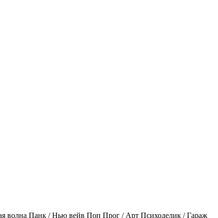
ая волна
Панк / Нью вейв
Поп
Прог / Арт
Психоделик / Гараж