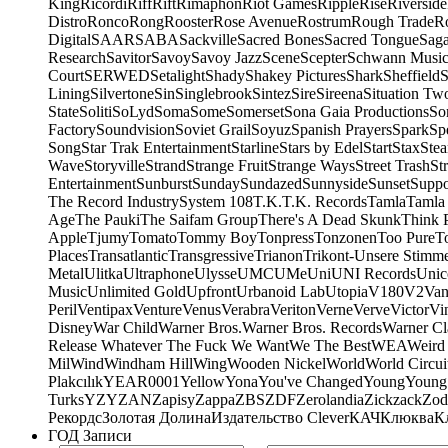
King
Ricordi
Riff
Rift
Rimaphon
Riot Games
Ripple
Rise
Riverside
Distro
Ronco
Rong
Rooster
Rose Avenue
Rostrum
Rough Trade
Ro
Digital
SAAR
SABA
Sackville
Sacred Bones
Sacred Tongue
Sag
Research
Savitor
Savoy
Savoy Jazz
Scene
Scepter
Schwann Music
Court
SERWED
Setalight
Shady
Shakey Pictures
Shark
Sheffield
S
Lining
Silvertone
Sin
Singlebrook
Sintez
Sire
Sireena
Situation Tw
State
Soliti
SoLyd
Soma
Some
Somerset
Sona Gaia Productions
So
Factory
Soundvision
Soviet Grail
Soyuz
Spanish Prayers
Spark
Sp
Song
Star Trak Entertainment
Starline
Stars by Edel
Start
Stax
Ste
Wave
Storyville
Strand
Strange Fruit
Strange Ways
Street Trash
St
Entertainment
Sunburst
Sunday
Sundazed
Sunnyside
Sunset
Suppo
The Record Industry
System 108
T.K.
T.K. Records
Tamla
Tamla
Age
The Pauki
The Saifam Group
There's A Dead Skunk
Think 
Apple
Tjumy
Tomato
Tommy Boy
Tonpress
Tonzonen
Too Pure
T
Places
Transatlantic
Transgressive
Trianon
Trikont-Unsere Stimm
Metal
Ulitka
Ultraphone
Ulysse
UMC
UMe
Uni
UNI Records
Unic
Music
Unlimited Gold
Upfront
Urbanoid Lab
Utopia
V180
V2
Van
Peril
Ventipax
Venture
Venus
Verabra
Veriton
Verne
Verve
Victor
Vi
Disney
War Child
Warner Bros.
Warner Bros. Records
Warner Cl
Release Whatever The Fuck We Want
We The Best
WEA
Weird
Mil
Wind
Windham Hill
Wing
Wooden Nickel
World
World Circui
Plakcılık
YEAR0001
Yellow
Yona
You've Changed
Young
Young
Turks
YZY
ZAN
Zapisy
Zappa
ZBS
ZDF
Zerolandia
Zickzack
Zod
Рекордс
Золотая Долина
Издательство Clever
КАЧ
Клюква
К
ГОД Записи