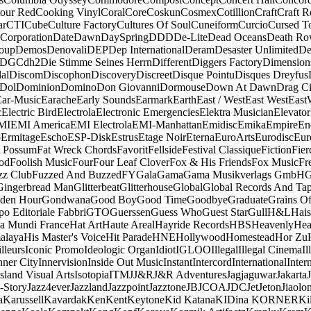
our Red
Cooking Vinyl
Coral
Core
Coskun
Cosmex
Cotillion
Craft
Craft R
ar
CTI
Cube
Culture Factory
Cultures Of Soul
Cuneiform
Curcio
Cursed T
 Corporation
Date
Dawn
DaySpring
DDD
De-Lite
Dead Oceans
Death R
oup
Demos
Denovali
DEP
Dep International
Deram
Desaster Unlimited
De
DGC
dh2
Die Stimme Seines Herrn
Different
Diggers Factory
Dimension
al
Discom
Discophon
Discovery
Discreet
Disque Pointu
Disques Dreyfus
Dol
Dominion
Domino
Don Giovanni
Dormouse
Down At Dawn
Drag Ci
Ear-Music
Earache
Early Sounds
Earmark
Earth
East / West
East West
East
c
Electric Bird
Electrola
Electronic Emergencies
Elektra Musician
Elevator
MI
EMI America
EMI Electrola
EMI-Manhattan
Emidisc
Emika
Empire
En
o
Ermitage
Escho
ESP-Disk
Estrus
Etage Noir
Eterna
EuroArts
Eurodisc
Eur
t Possum
Fat Wreck Chords
Favorit
Fellside
Festival Classique
Fiction
Fier
od
Foolish Music
Four
Four Leaf Clover
Fox & His Friends
Fox Music
Fr
zz Club
Fuzzed And Buzzed
FY
Gala
Gama
Gama Musikverlags GmbH
Gingerbread Man
Glitterbeat
Glitterhouse
Global
Global Records And Ta
den Hour
Gondwana
Good Boy
Good Time
Goodbye
Graduate
Grains O
o Editoriale Fabbri
GTO
Guerssen
Guess Who
Guest Star
Gull
H&L
Hais
a Mundi France
Hat Art
Haute Areal
Hayride Records
HBS
Heavenly
Hea
alaya
His Master's Voice
Hit Parade
HNE
Hollywood
Homestead
Hor Zu
lleurs
Iconic Promo
Ideologic Organ
Idiot
IGLOO
Illegal
Illegal Cinema
Il
nner City
Innervision
Inside Out Music
Instant
Intercord
International
Inter
Island Visual Arts
Isotopia
ITM
J
J&R
J&R Adventures
Jagjaguwar
Jakarta
-Story
Jazz4ever
Jazzland
Jazzpoint
Jazztone
JB
JCOA
JDC
Jet
Jeton
Jiaolo
a
Karussell
Kavardak
Ken
Kent
Keytone
Kid Katana
KIDina KORNER
Ki