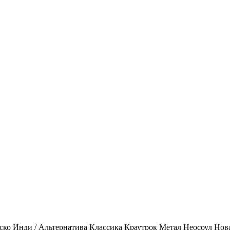
ско
Инди / Альтернатива
Классика
Краутрок
Метал
Неосоул
Нов