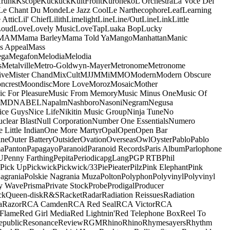
runk
Kscope
Kuckuck
KultFront
Kuroneko
L'Orchestra
La Voce Del
Le Chant Du Monde
Le Jazz Cool
Le Narthecophore
Leaf
Learning
 Attic
Lil' Chief
Lilith
Limelight
Line
Line/OutLine
Link
Little
Loud
Love
Lovely Music
LoveTap
Luaka Bop
Lucky
MAM
Mama Barley
Mama Told Ya
Mango
Manhattan
Manic
s Appeal
Mass
ga
Megafon
Melodia
Melodia
s
Metalville
Metro-Goldwyn-Mayer
Metronome
Metronome
ive
Mister Chand
MixCult
MJJ
MMi
MMO
Modern
Modern Obscure
ncrest
Moondisc
More Love
Moroz
Mosaic
Mother
c For Pleasure
Music From Memory
Music Minus One
Music Of
5MD
NABEL
Napalm
Nashboro
Nasoni
Negram
Negusa
ice Guys
Nice Life
Nikitin Music Group
Ninja Tune
No
clear Blast
Null Corporation
Number One Essentials
Numero
 Little Indian
One More Martyr
Opal
Open
Open Bar
ine
Outer Battery
Outsider
Ovation
Overseas
Owl
Oyster
Pablo
Pablo
ma
Panton
Papagayo
Paranoid
Paranoid Records
Paris Album
Parlophone
U
Penny Farthing
Pepita
Periodica
pgLang
PGP RTB
Phil
Pick Up
Pickwick
Pickwick/33
Pie
Pieater
Pilz
Pink Elephant
Pink
agrania
Polskie Nagrania Muza
Polton
Polyphon
Polyvinyl
Polyvinyl
y Wave
Prisma
Private Stock
Probe
Prodigal
Producer
ck
Queen-disk
R&S
Racket
Radar
Radiation Reissues
Radiation
a
Razor
RCA Camden
RCA Red Seal
RCA Victor
RCA
Flame
Red Girl Media
Red Lightnin'
Red Telephone Box
Reel To
epublic
Resonance
Review
RGM
Rhino
Rhino
Rhymesayers
Rhythm