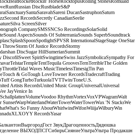
RockBeat
Rocket
Rockin' Horse
Rocktopus
Rolling Stones
Romuald
ove
Runt
Russian Disc
Rustblade
S&P
rai
Sanctuary
Santa
Saravah
Sareni Ducan
Sastruphon
Saturn
azz
Second Records
Secretly Canadian
Seelie
ature
Silva Screen
Silver
onograph Company
SMS
SNC
So Recordings
Solar
Solid
te
Sound Aspects
Sounds Of Subterrania
Sounds Superb
Soundtrack
plasc
Splash
Spoon
Spotlight
SPV
SR International
Stage
Stage One
Star
s Throw
Storm Of Justice Records
Stormy
darshan Disc
Sugar Hill
Sumerian
Summit
 Discofil
Sweet Spirit
Swingtime
Swiss Jazz
Symbolica
Sympathy For
mavar
Telstar
Temple
Tent
Tequila Grooves
Tern
Terrible
The Golden
ey
Throttle
Tidal Waves Music
Timeless
Timesig
Tin Pan
ce
Touch & Go
Tough Love
Towner Records
Tradecraft
Trading
b
Tuff Gong
Turbo
Turkuola
TVT
Twin/Tone
U.S.
ited Artists Records
United Music Group
Universal
Universal
Vee Jay
Venice In
Schallplatten
Volume
Voodoo Rhythm
Vortex
Vox
VP
Wagram
Walt
r Sunset
Warp
Waterland
WaterTower
WaterTower
Wax 'N Stacks
We
hat
What's So Funny About
Whirlwind
Wifon
Wiiija
Wilbury
Win
anadu
XL
XO
Y
Y Records
Yasar
Балкантон
Выргород
Гост Звук
Драгоценность
Дядюшка
тделение ВЫХОД
ПСГ
Сибирь
Сияние
Ультра
Ультра Продакшн