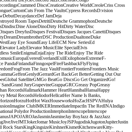
ecordings
Crammed Discs
Creation
Creative World
Creole
Criss Cross
ongue
Curtom
Cuts From The Vaults
Cypress Records
D:vision
ow
Debut
Decaydance
Def Jam
Deja
stroyed Room Tapes
Detriti
Deutsche Grammophon
Deutsche
s
Dindisc
Dine Alone
Dino
Dirty Hit
Dirty Water
Disc
Disques Dreyfus
Disques Festival
Disques Jacques Canetti
Disques
ty
Dream
Dreambrother
DSC Production
Dualtone
Duke
West
Easy Eye Sound
Easy Life
ECM New Series
Ed
Elevator Lady
Elevator Music
Elite Special
Elvis
dless Smile
Enigma
Enja
Enjoy The Ride
Enjoy The Ride
omusic
Europa
Everest
Everland
Exil
Exilophone
Extreme
F-
ce Panda
Finlandia
Finngospel
Fire
Flashback
Fly
Flying
eedom
Frog
From The Jazz Vault
Frontier
Frontiers
Frontiers Music
Gamma
Geffen
Genlyd
Gerrard
Get Back
Get Better
Getting Out Our
pes
Global Satellite
GM
Go Beat
Go Discs
Go Get Organized
Go!
f Sand
Grand Jury
Grapevine
Grappa
GRC
Greasy Pop
Greasy
han Records
Hallmark
Hammer Heart
Hannibal
Hansa
Happy
vy Metal Records
Heliodor
Hellcat
Her Name Is Banks,
Horizon
Horzu
Hot
Hot Wax
Houseworks
HoZac
HSPVA
Hulya
lusion
Imagine Club
IMKER
Immediate
Impact
In The Red
INA
Indigo
national Polydor Production
Interphon
Interscope
Interscope
Janus
JAPO
JARO
Jas
Jasmin
Jasmine
Jay Boy
Jazz & Jazz
Jazz
ng
Jive
Jive
JMT
Joker
Jomar Music
Joy
JSP
Jugodisk
Jugoton
Jupiter
Justin
ll Rock Stars
King
Kingsize
Kirshner
Kismet
Kitchenware
Kitty-