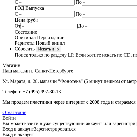
С
|
По
ГОД Выпуска
С
|
По
Цена (руб.)
От
|
До
Состояние
Оригинал
Переиздание
Раритеты
Новый винил
Сбросить
Искать в lp
Поиск только по разделу LP. Если хотите искать по CD, п
Магазин
Наш магазин в Санкт-Петербурге
Ул. Марата, д. 28, магазин "Фонотека" (5 минут пешком от мет
Телефон: +7 (995) 997-30-13
Мы продаем пластинки через интернет c 2008 года и стараемся 
О магазине
Войти
Вы можете зайти в уже существующий аккаунт или зарегистриро
Вход
в аккаунт
Зарегистрироваться
Вход
в аккаунт