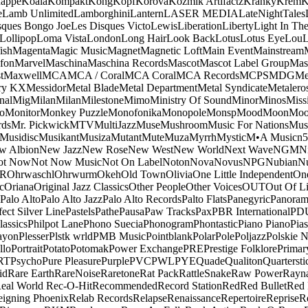
appe
Koala
Kompakt
Kong
Kopf
Korova
Kozmik Artifactz
Kranky
Krem
K
e
Lamb Unlimited
Lamborghini
Lantern
LASER MEDIA
LateNightTales
sques Bongo Joe
Les Disques Victo
Lewis
Liberation
Liberty
Light In The
Lollipop
Loma Vista
London
Long Hair
Look Back
Lotus
Lotus Eye
Lou
ish
Magenta
Magic Music
Magnet
Magnetic Loft
Main Event
Mainstream
fon
Marvel
Maschina
Maschina Records
Mascot
Mascot Label Group
Mas
t
Maxwell
MCA
MCA / Coral
MCA Coral
MCA Records
MCPS
MDG
Me
ry KX
Messidor
Metal Blade
Metal Department
Metal Syndicate
Metalero
nal
Mig
Milan
Milan
Milestone
Mimo
Ministry Of Sound
Minor
Minos
Miss
o
Monitor
Monkey Puzzle
Monofonika
Monopole
Monsp
Mood
Moon
Moo
ds
Mr. Pickwick
MTV
MultiJazz
Muse
Mushroom
Music For Nations
Musi
Musidisc
Musikant
Musiza
Mutant
Mute
Muza
Myrrh
Mystic
M•A Music
n
w Albion
New Jazz
New Rose
New West
New World
Next Wave
NGM
N
ot Now
Not Now Music
Not On Label
Noton
Nova
Novus
NPG
Nubian
Nu
R
Ohrwaschl
Ohrwurm
Okeh
Old Town
Olivia
One Little Independent
One
c
Oriana
Original Jazz Classics
Other People
Other Voices
OUT
Out Of L
Palo Alto
Palo Alto Jazz
Palo Alto Records
Palto Flats
Panegyric
Panora
fect Silver Line
Pastels
Pathe
Pausa
Paw Tracks
Pax
PBR International
PD
lassics
Philpot Lane
Phono Suecia
Phonogram
Phontastic
Piano Piano
Pias
ayon
Plesser
Plstk wrld
PMB Music
Pointblank
Polar
Pole
Poljazz
Polskie N
llo
Portrait
Potato
Potomak
Power Exchange
PRE
Prestige Folklore
Primar
RT
Psycho
Pure Pleasure
Purple
PVC
PWL
PYE
Quade
Qualiton
Quartersti
id
Rare Earth
RareNoise
Raretone
Rat Pack
RattleSnake
Raw Power
Rayn
eal World
Rec-O-Hit
Recommended
Record Station
Red
Red Bullet
Red 
eigning Phoenix
Relab Records
Relapse
Renaissance
Repertoire
Reprise
R