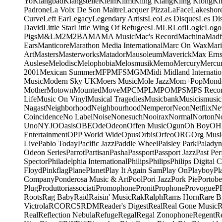
Yo
Klangbad
Klangstelle
Klein
Klimt
Kling Klang
Kling Klong
Kn
Padrone
La Voix De Son Maitre
Lacquer Pizza
LaFace
Lakeshor
Curve
Left Ear
Legacy
Legendary Artists
Leo
Les Disques
Les Di
David
Little Star
Little Wing Of Refugees
LMLR
Lofi
Logic
Logo
Pigs
M&L
M2
M2BA
MA
MA Music
Mac's Record
Machina
Madf
Ears
Manticore
Marathon Media International
Marc On Wax
Mari
Art
Masters
Masterworks
Matador
Mausoleum
Maverick
Max Erns
Auslese
Melodisc
Melophobia
Melosmusik
Memo
Mercury
Mercu
2001
Mexican Summer
MFP
MFS
MGM
Midi
Midland Internatio
Music
Modern Sky UK
Moers Music
Mole Jazz
Mom+Pop
Mond
Mother
Motown
Mounted
Move
MPC
MPL
MPO
MPS
MPS Recor
Life
Music On Vinyl
Musical Tragedies
Musicbank
Musicismusic
Nagast
Neighborhood
Neighbourhood
Nemperor
Neon
Netflix
Ne
Coincidence
No Label
Noise
Nonesuch
Nooirax
Normal
Norton
N
Uno
NYJO
Oasis
OBE
Ode
Odeon
Offen Music
Ogun
Oh Boy
OH
Entertainment
OPP World Wide
Opus
Orbis
Orfeo
ORG
Org Musi
Live
Pablo Today
Pacific Jazz
Paddle Wheel
Paisley Park
Paladyn
Odeon Series
Parrot
Partisan
Pasha
Passport
Passport Jazz
Past Per
Spector
Philadelphia International
Philips
Philips
Philips Digital C
Floyd
Pinkflag
Plane
Planet
Play It Again Sam
Play On
Playboy
Pl
Company
Ponderosa Music & Art
Pool
Pori Jazz
Pork Pie
Portobe
Plug
Produttoriassociati
Promophone
Pronit
Prophone
Provogue
P
Roots
Rag Baby
Raid
Raisin' Music
Rak
Ralph
Rams Horn
Rare B
Victrola
RCO
RCS
RDM
Reader's Digest
Real
Real Gone Music
R
Real
Reflection Nebula
Refuge
Regal
Regal Zonophone
Regent
R