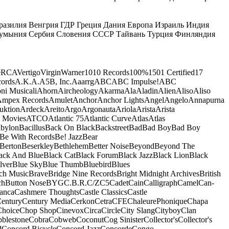
разилия
Венгрия
ГДР
Греция
Дания
Европа
Израиль
Индия
умыния
Сербия
Словения
СССР
Тайвань
Турция
Финляндия
e
RCA
Vertigo
Virgin
Warner
10
10 Records
100%
1501 Certified
17
ords
A.K.A.
A5B, Inc.
Aaarrg
ABC
ABC Impulse!
ABC
ni Musicali
Ahorn
Aircheology
Akarma
Ala
Aladin
Alien
Aliso
Aliso
mpex Records
Amulet
Anchor
Anchor Lights
Angel
Angelo
Annapurna
uktion
Ardeck
Areito
Argo
Argonauta
Ariola
Arista
Arista
 Movies
ATCO
Atlantic 75
Atlantic Curve
Atlas
Atlas
bylon
Bacillus
Back On Black
Backstreet
Bad
Bad Boy
Bad Boy
Be With Records
Be! Jazz
Bear
Berton
Beserkley
Bethlehem
Better Noise
Beyond
Beyond The
ack And Blue
Black Cat
Black Forum
Black Jazz
Black Lion
Black
lver
Blue Sky
Blue Thumb
Bluebird
Blues
ch Music
Brave
Bridge Nine Records
Bright Midnight Archives
British
ch
Button Nose
BYG
C.B.R.
C/Z
C5
Cadet
Cain
Calligraph
Camel
Can-
anca
Cashmere Thoughts
Castle Classics
Castle
entury
Century Media
Cerkon
Cetra
CFE
ChaleurePhonique
Chapa
Choice
Chop Shop
Cinevox
Circa
Circle
City Slang
Cityboy
Clan
blestone
Cobra
Cobweb
Coconut
Cog Sinister
Collector's
Collector's
d
Concord Bicycle
Concord Jazz
Concorde
Congo