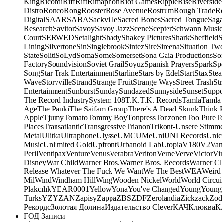
King
Ricordi
Riff
Rift
Rimaphon
Riot Games
Ripple
Rise
Riverside
Distro
Ronco
Rong
Rooster
Rose Avenue
Rostrum
Rough Trade
Ro
Digital
SAAR
SABA
Sackville
Sacred Bones
Sacred Tongue
Sag
Research
Savitor
Savoy
Savoy Jazz
Scene
Scepter
Schwann Music
Court
SERWED
Setalight
Shady
Shakey Pictures
Shark
Sheffield
S
Lining
Silvertone
Sin
Singlebrook
Sintez
Sire
Sireena
Situation Tw
State
Soliti
SoLyd
Soma
Some
Somerset
Sona Gaia Productions
So
Factory
Soundvision
Soviet Grail
Soyuz
Spanish Prayers
Spark
Sp
Song
Star Trak Entertainment
Starline
Stars by Edel
Start
Stax
Ste
Wave
Storyville
Strand
Strange Fruit
Strange Ways
Street Trash
St
Entertainment
Sunburst
Sunday
Sundazed
Sunnyside
Sunset
Suppo
The Record Industry
System 108
T.K.
T.K. Records
Tamla
Tamla
Age
The Pauki
The Saifam Group
There's A Dead Skunk
Think 
Apple
Tjumy
Tomato
Tommy Boy
Tonpress
Tonzonen
Too Pure
T
Places
Transatlantic
Transgressive
Trianon
Trikont-Unsere Stimm
Metal
Ulitka
Ultraphone
Ulysse
UMC
UMe
Uni
UNI Records
Unic
Music
Unlimited Gold
Upfront
Urbanoid Lab
Utopia
V180
V2
Van
Peril
Ventipax
Venture
Venus
Verabra
Veriton
Verne
Verve
Victor
Vi
Disney
War Child
Warner Bros.
Warner Bros. Records
Warner Cl
Release Whatever The Fuck We Want
We The Best
WEA
Weird
Mil
Wind
Windham Hill
Wing
Wooden Nickel
World
World Circui
Plakcılık
YEAR0001
Yellow
Yona
You've Changed
Young
Young
Turks
YZY
ZAN
Zapisy
Zappa
ZBS
ZDF
Zerolandia
Zickzack
Zod
Рекордс
Золотая Долина
Издательство Clever
КАЧ
Клюква
К
ГОД Записи