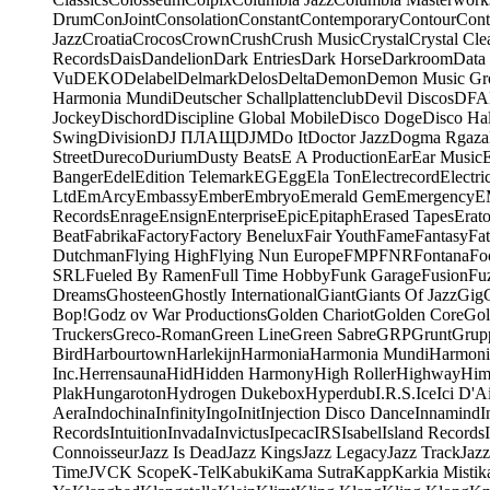
Drum
ConJoint
Consolation
Constant
Contemporary
Contour
Cont
Jazz
Croatia
Crocos
Crown
Crush
Crush Music
Crystal
Crystal Cle
Records
Dais
Dandelion
Dark Entries
Dark Horse
Darkroom
Data
Vu
DEKO
Delabel
Delmark
Delos
Delta
Demon
Demon Music Gr
Harmonia Mundi
Deutscher Schallplattenclub
Devil Discos
DFA
Jockey
Dischord
Discipline Global Mobile
Disco Doge
Disco Hal
Swing
Division
DJ ПЛАЩ
DJM
Do It
Doctor Jazz
Dogma Rgaza
Street
Dureco
Durium
Dusty Beats
E A Production
Ear
Ear Music
Banger
Edel
Edition Telemark
EG
Egg
Ela Ton
Electrecord
Electri
Ltd
EmArcy
Embassy
Ember
Embryo
Emerald Gem
Emergency
E
Records
Enrage
Ensign
Enterprise
Epic
Epitaph
Erased Tapes
Erat
Beat
Fabrika
Factory
Factory Benelux
Fair Youth
Fame
Fantasy
Fa
Dutchman
Flying High
Flying Nun Europe
FMP
FNR
Fontana
Fo
SRL
Fueled By Ramen
Full Time Hobby
Funk Garage
Fusion
Fu
Dreams
Ghosteen
Ghostly International
Giant
Giants Of Jazz
Gig
Bop!
Godz ov War Productions
Golden Chariot
Golden Core
Gol
Truckers
Greco-Roman
Green Line
Green Sabre
GRP
Grunt
Grupp
Bird
Harbourtown
Harlekijn
Harmonia
Harmonia Mundi
Harmoni
Inc.
Herrensauna
Hid
Hidden Harmony
High Roller
Highway
Him
Plak
Hungaroton
Hydrogen Dukebox
Hyperdub
I.R.S.
Ice
Ici D'Ai
Aera
Indochina
Infinity
Ingo
Init
Injection Disco Dance
Innamind
I
Records
Intuition
Invada
Invictus
Ipecac
IRS
Isabel
Island Records
Connoisseur
Jazz Is Dead
Jazz Kings
Jazz Legacy
Jazz Track
Jazz
Time
JVC
K Scope
K-Tel
Kabuki
Kama Sutra
Kapp
Karkia Mistik