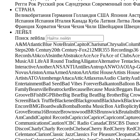
Регги
Рок
Русский рок
Саундтреки
Современный поп
Фан
СТРАНА
Великобритания
Германия
Голландия
США
Япония
Авст
Испания
Испания
Италия
Канада
Куба
Латвия
Литва
Люк
Франция
Хорватия
Чехия
Чехия
Чили
Швейцария
Швеци
ЛЕЙБЛ
Поиск лейбла
A&M
Atlantic
Blue Note
Brain
Capitol
Charisma
Chrysalis
Columb
Steps
20th Century
20th Century-Fox
21
2MR
355 Recordings
36
Records
Abkco
Absinthe
Abstrakce
Ace
Ace Fu
Ace of Clubs
Ace
Music
All Life
All Round Trading
Alligator
Alternative Tentacles
Interactive
Another
ANS
ANTI
Antilles
Antrop
ANWO
AOI
Ap-G
Novus
Ariston
Arma
Armed
Arston
Art
Artist House
Artists House
Artists
ATO
Atomhenge
Attaca
Attic
Attlaxeras
Audio Clarity
Audi
Entertainment
Bad Seed
Bad Vibes Forever
Balkanton
Balloon B
Family
Bearsville
Beatrocket
Because
Because Music
Beggars Ba
Groove
BFish
BGP
Biber
Big Bear
Big Beat
Big Brother
Big Cro
Screen
Black Truffle
Blackened
Blackground
Blackhawk
Blackw
Encore
BMG
Boardwalk
Bomba
Bomba Music
Bon Air
Boplicity
Grove
Broma16
Bronze
Brownswood
BRS
Brunswick
Brutalist
Bt
Am
Candid
Capitol Records
Capriccio
Caprice
Capricorn
Capture
Communications
Caution!
CBC Radio Canada
CBS
CBS Dance 
Discos
Charly
Charly Records
Chelsea
Cherry Red
Cherry Red
Ch
Celentano
Clarion
Classic Jazz
Classics For Pleasure
Cleopatra
Cl
Classics
Colosseum
Colpix
Columbia Jazz
Columbia Masterwork