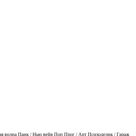
ая волна
Панк / Нью вейв
Поп
Прог / Арт
Психоделик / Гараж