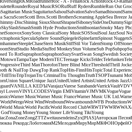
Riversong
RKM
Roadrunner
Roc - A - Fella
Rock Action
Rock-O-Rama
ulette
Rounder
Royal Music
RSO
Ruf
Ruff Ryders
Rumble
Run Out Gro
a
Sagittarian Music
Saguitarius
Salsoul
Salvation
Salvo
Samadhisound
Samu
a Sacra
Score
Scotti Bros.
Scotti Brothers
Screaming Apple
Sea Breeze J
himmy-Disc
Shining Sioux
Shout
Shrapnel
Siboney
SideOneDummy
Sign
o
Sky
Slash
Smash
Smith Hyde Productions
Smithsonian
Smoky Mary Ph
net
Sonovox
Sony
Sony Classical
Sony Music
SOS
Soul
Soul Jazz
Soul No
ectraphonic
Specula
Sphere Sound
Spiegelei
Spinefarm
Spinout Nuggets
S
amhammer
SteepleChase
Stern Musik
Stiff
Stil Vor Talent
Stomp Off
Stone
room
Strut
Studio Media
Stuffed Monkey
Stun Volume
Sub Pop
Subpop
Su
sed To Rot
Supraphon
Supraphon
Suzy
Svart
Swan Song
Swedish Society
 Motown
Tampa
Tape Modern
TEC
Teenage Kicks
Teldec
Telefunken
Tel
Progressive
Third Man
Thorofon
Three Blind Mice
Threshold
Thrill Jock
ooth & Nail
Top Dawg
Top Rank
TopHits-FinnHits
Topic
Total Experien
e
Trill
Trio
Trip
Trojan
Tru Criminal
Tru Thoughts
Truth
TSOP
Tsunami Mo
orn
Union Square
Unique Jazz
United
United Artists
United Artists Jazz
Un
guard
VANILLA KED'Ы
Varajazz
Varese Sarabande
Varrick
Vault
VDV
nyl Lovers
VINYLCODES
Virgin EMI
Vitamin
VJM
VMK
Vogue
Vogue 
assics
Warner Music
Warner Music France
Warner Music UK Ltd.
Warne
 World
Wergo
West Wind
Westbound
Wewantsounds
WFB Productions
W
t
World Music
World Pacific
World Record Club
WRWTFWWR
WWA
X
 God
Young Money
Young Stoner Life
Young Tiki
Young
iac
Zona
Zone
Zong
ZTT
Zweitausendeins
Zyx
[PIAS]
Авторская Песня
люква Рекордс
Лоботомия
М2
Мелодия
МируМир
МКФОН
Орфей
О