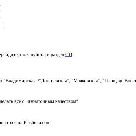
ерейдите, пожалуйста, в раздел
CD
.
ро "Владимирская"/"Достоевская", "Маяковская", "Площадь Восст
делать всё с "избыточным качеством".
ваться на Plastinka.com