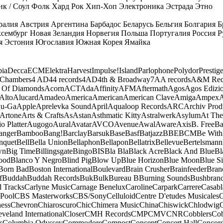
к / Соул
Фолк
Хард Рок
Хип-Хоп
Электроника
Эстрада
Этно
ралия
Австрия
Аргентина
Барбадос
Беларусь
Бельгия
Болгария
Б
сембург
Новая Зеландия
Норвегия
Польша
Португалия
Россия
Р
я
Эстония
Югославия
Южная Корея
Ямайка
ia
Decca
ECM
Elektra
Harvest
Impulse!
Island
Parlophone
Polydor
Prestig
 Chambers
4 AD
44 records
4AD
4th & Broadway
7A
A records
A&M Rec
 Of Diamonds
Acorn
ACT
Ada
Affinity
AFM
Aftermath
Agos
Agos Edizio
Alto
Alucard
Amadeo
America
American
American Clave
Amiga
Ampex
A
u-Ga
Apple
Aprelevka Sound
April
Aqualoop Records
ARC
Archiv Prod
Artone
Arts & Crafts
As
Astan
Asthmatic Kitty
Astralwerk
Asylum
At The
o Platter
Augogo
Aural
Avatar
AVCO
Avenue
Awal
Aware
Axis
B. Free
Ba
anger
Bamboo
Bang!
Barclay
Barsuk
Base
Basf
Batjazz
BBE
BCM
Be With
nquet
Bell
Bella Union
Bellaphon
Bellapon
Bellatrix
Bellevue
Bertelsmann
wn
Big Time
Billingsgate
Bingo
BIS
Bla Bla
Black Acre
Black And Blue
Bl
ood
Blanco Y Negro
Blind Pig
Blow Up
Blue Horizon
Blue Moon
Blue Si
Born Bad
Boston International
Boulevard
Brain Crusher
Brainfeeder
Bran
f
Buddah
Buddah Records
Buk
Bulk
Bureau B
Burning Sounds
Bushbran
d Tracks
Carlyne Music
Carnage Benelux
Caroline
Carpark
Carrere
Casabl
Pool
CBS Masterworks
CBS/Sony
Celluloid
Centre D'etudes Musicales
C
ess
Chevron
Chiaroscuro
Chic
Chimera Music
China
Chiswick
Chlodwig
eveland International
Closer
CMH Records
CMP
CMV
CNR
Cobblers
Cob
s
Columbia Odyssey
Commodore
Compost
Concept
Concert Hall
Concor