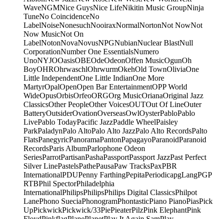
Wave
NGM
Nice Guys
Nice Life
Nikitin Music Group
Ninja
Tune
No Coincidence
No
Label
Noise
Nonesuch
Nooirax
Normal
Norton
Not Now
Not
Now Music
Not On
Label
Noton
Nova
Novus
NPG
Nubian
Nuclear Blast
Null
Corporation
Number One Essentials
Numero
Uno
NYJO
Oasis
OBE
Ode
Odeon
Offen Music
Ogun
Oh
Boy
OHR
Ohrwaschl
Ohrwurm
Okeh
Old Town
Olivia
One
Little Independent
One Little Indian
One More
Martyr
Opal
Open
Open Bar Entertainment
OPP World
Wide
Opus
Orbis
Orfeo
ORG
Org Music
Oriana
Original Jazz
Classics
Other People
Other Voices
OUT
Out Of Line
Outer
Battery
Outsider
Ovation
Overseas
Owl
Oyster
Pablo
Pablo
Live
Pablo Today
Pacific Jazz
Paddle Wheel
Paisley
Park
Paladyn
Palo Alto
Palo Alto Jazz
Palo Alto Records
Palto
Flats
Panegyric
Panorama
Panton
Papagayo
Paranoid
Paranoid
Records
Paris Album
Parlophone Odeon
Series
Parrot
Partisan
Pasha
Passport
Passport Jazz
Past Perfect
Silver Line
Pastels
Pathe
Pausa
Paw Tracks
Pax
PBR
International
PDU
Penny Farthing
Pepita
Periodica
pgLang
PGP
RTB
Phil Spector
Philadelphia
International
Philips
Philips
Philips Digital Classics
Philpot
Lane
Phono Suecia
Phonogram
Phontastic
Piano Piano
Pias
Pick
Up
Pickwick
Pickwick/33
Pie
Pieater
Pilz
Pink Elephant
Pink
Floyd
Pinkflag
Plane
Planet
Play It Again Sam
Play