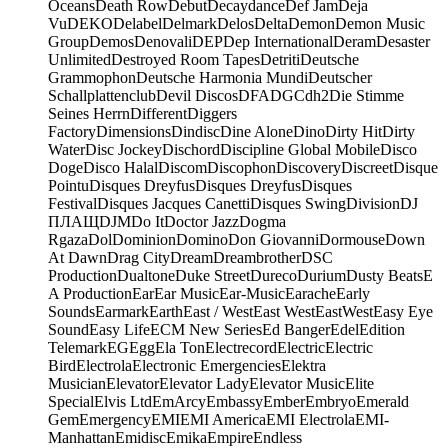
Oceans
Death Row
Debut
Decaydance
Def Jam
Deja
Vu
DEKO
Delabel
Delmark
Delos
Delta
Demon
Demon Music
Group
Demos
Denovali
DEP
Dep International
Deram
Desaster
Unlimited
Destroyed Room Tapes
Detriti
Deutsche
Grammophon
Deutsche Harmonia Mundi
Deutscher
Schallplattenclub
Devil Discos
DFA
DGC
dh2
Die Stimme
Seines Herrn
Different
Diggers
Factory
Dimensions
Dindisc
Dine Alone
Dino
Dirty Hit
Dirty
Water
Disc Jockey
Dischord
Discipline Global Mobile
Disco
Doge
Disco Halal
Discom
Discophon
Discovery
Discreet
Disque
Pointu
Disques Dreyfus
Disques Dreyfus
Disques
Festival
Disques Jacques Canetti
Disques Swing
Division
DJ
ПЛАЩ
DJM
Do It
Doctor Jazz
Dogma
Rgaza
Dol
Dominion
Domino
Don Giovanni
Dormouse
Down
At Dawn
Drag City
Dream
Dreambrother
DSC
Production
Dualtone
Duke Street
Dureco
Durium
Dusty Beats
E
A Production
Ear
Ear Music
Ear-Music
Earache
Early
Sounds
Earmark
Earth
East / West
East West
EastWest
Easy Eye
Sound
Easy Life
ECM New Series
Ed Banger
Edel
Edition
Telemark
EG
Egg
Ela Ton
Electrecord
Electric
Electric
Bird
Electrola
Electronic Emergencies
Elektra
Musician
Elevator
Elevator Lady
Elevator Music
Elite
Special
Elvis Ltd
EmArcy
Embassy
Ember
Embryo
Emerald
Gem
Emergency
EMI
EMI America
EMI Electrola
EMI-
Manhattan
Emidisc
Emika
Empire
Endless