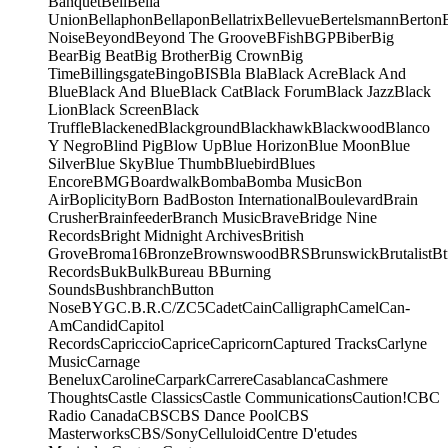
Banquet
Bell
Bella
Union
Bellaphon
Bellapon
Bellatrix
Bellevue
Bertelsmann
Berton
Noise
Beyond
Beyond The Groove
BFish
BGP
Biber
Big
Bear
Big Beat
Big Brother
Big Crown
Big
Time
Billingsgate
Bingo
BIS
Bla Bla
Black Acre
Black And
Blue
Black And Blue
Black Cat
Black Forum
Black Jazz
Black
Lion
Black Screen
Black
Truffle
Blackened
Blackground
Blackhawk
Blackwood
Blanco
Y Negro
Blind Pig
Blow Up
Blue Horizon
Blue Moon
Blue
Silver
Blue Sky
Blue Thumb
Bluebird
Blues
Encore
BMG
Boardwalk
Bomba
Bomba Music
Bon
Air
Boplicity
Born Bad
Boston International
Boulevard
Brain
Crusher
Brainfeeder
Branch Music
Brave
Bridge Nine
Records
Bright Midnight Archives
British
Grove
Broma16
Bronze
Brownswood
BRS
Brunswick
Brutalist
Bt
Records
Buk
Bulk
Bureau B
Burning
Sounds
Bushbranch
Button
Nose
BYG
C.B.R.
C/Z
C5
Cadet
Cain
Calligraph
Camel
Can-
Am
Candid
Capitol
Records
Capriccio
Caprice
Capricorn
Captured Tracks
Carlyne
Music
Carnage
Benelux
Caroline
Carpark
Carrere
Casablanca
Cashmere
Thoughts
Castle Classics
Castle Communications
Caution!
CBC
Radio Canada
CBS
CBS Dance Pool
CBS
Masterworks
CBS/Sony
Celluloid
Centre D'etudes