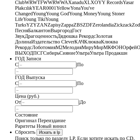
Club
WRWTFWWR
WWA
Xanadu
XL
XO
Y
Y Records
Yasar
Plakcılık
YEAR0001
Yellow
Yona
You've
Changed
Young
Young God
Young Money
Young Stoner
Life
Young Tiki
Young
Turks
YZY
ZAN
Zapisy
Zappa
ZBS
ZDF
Zerolandia
Zickzack
Zod
Песня
Балкантон
Выргород
Гост
Звук
Драгоценность
Дядюшка Рекордс
Золотая
Долина
Издательство Clever
КАЧ
Клюква
Клюква
Рекордс
Лоботомия
М2
Мелодия
МируМир
МКФОН
Орфей
О
ВЫХОД
ПСГ
Сибирь
Сияние
Ультра
Ультра Продакшн
ГОД Записи
С
|
По
ГОД Выпуска
С
|
По
Цена (руб.)
От
|
До
Состояние
Оригинал
Переиздание
Раритеты
Новый винил
Сбросить
Искать в lp
Поиск только по разделу LP. Если хотите искать по CD,