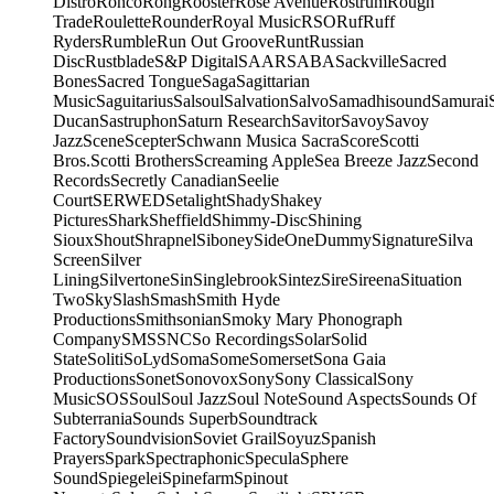
Distro
Ronco
Rong
Rooster
Rose Avenue
Rostrum
Rough
Trade
Roulette
Rounder
Royal Music
RSO
Ruf
Ruff
Ryders
Rumble
Run Out Groove
Runt
Russian
Disc
Rustblade
S&P Digital
SAAR
SABA
Sackville
Sacred
Bones
Sacred Tongue
Saga
Sagittarian
Music
Saguitarius
Salsoul
Salvation
Salvo
Samadhisound
Samurai
Ducan
Sastruphon
Saturn Research
Savitor
Savoy
Savoy
Jazz
Scene
Scepter
Schwann Musica Sacra
Score
Scotti
Bros.
Scotti Brothers
Screaming Apple
Sea Breeze Jazz
Second
Records
Secretly Canadian
Seelie
Court
SERWED
Setalight
Shady
Shakey
Pictures
Shark
Sheffield
Shimmy-Disc
Shining
Sioux
Shout
Shrapnel
Siboney
SideOneDummy
Signature
Silva
Screen
Silver
Lining
Silvertone
Sin
Singlebrook
Sintez
Sire
Sireena
Situation
Two
Sky
Slash
Smash
Smith Hyde
Productions
Smithsonian
Smoky Mary Phonograph
Company
SMS
SNC
So Recordings
Solar
Solid
State
Soliti
SoLyd
Soma
Some
Somerset
Sona Gaia
Productions
Sonet
Sonovox
Sony
Sony Classical
Sony
Music
SOS
Soul
Soul Jazz
Soul Note
Sound Aspects
Sounds Of
Subterrania
Sounds Superb
Soundtrack
Factory
Soundvision
Soviet Grail
Soyuz
Spanish
Prayers
Spark
Spectraphonic
Specula
Sphere
Sound
Spiegelei
Spinefarm
Spinout