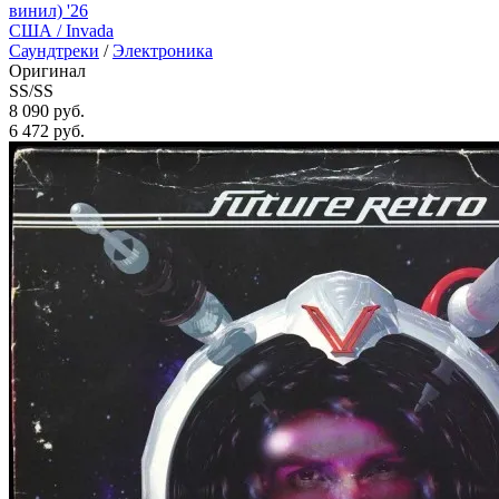
винил) '26
США /
Invada
Саундтреки
/
Электроника
Оригинал
SS/SS
8 090 руб.
6 472
руб.