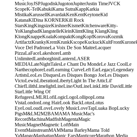
Music
Joy
JSP
Jugodisk
Jugoton
Jupiter
Justin Time
JVC
K
Scope
K-Tel
Kabuki
Kama Sutra
Kapp
Karkia
Mistika
Karussell
Kavardak
Ken
Kent
Keytone
Kid
Katana
KIDina KORNER
Kill Rock
Stars
King
Kingsize
Kirshner
Kismet
Kitchenware
Kitty-
Yo
Klangbad
Klangstelle
Klein
Klimt
Kling Klang
Kling
Klong
Knappe
Koala
Kompakt
Kong
Kopf
Korova
Kozmik
Artifactz
Kranky
Krem
Krunk
Kscope
Kuckuck
KultFront
Kurone
Voce Del Padrone
La Voix De Son Maitre
Lacquer
Pizza
LaFace
Lakeshore
Lamb
Unlimited
Lamborghini
Lantern
LASER
MEDIA
LateNightTales
Le Chant Du Monde
Le Jazz Cool
Le
Narthecophore
Leaf
Learning Curve
Left Ear
Legacy
Legendary
Artists
Leo
Les Disques
Les Disques Bongo Joe
Les Disques
Victo
Lewis
Liberation
Liberty
Light In The Attic
Lil'
Chief
Lilith
Limelight
Line
Line/OutLine
Link
Little David
Little
Star
Little Wing Of
Refugees
LMLR
Lofi
Logic
Logo
Lollipop
Loma
Vista
London
Long Hair
Look Back
Lotus
Lotus
Eye
Lou
Loud
Love
Lovely Music
LoveTap
Luaka Bop
Lucky
Pigs
M&L
M2
M2BA
MA
MA Music
Mac's
Record
Machina
Madfish
Magenta
Magic
Music
Magnet
Magnetic Loft
Main
Event
Mainstream
MAM
Mama Barley
Mama Told
Ya
Mango
Manhattan
Manic Ears
Manticore
Marathon Media