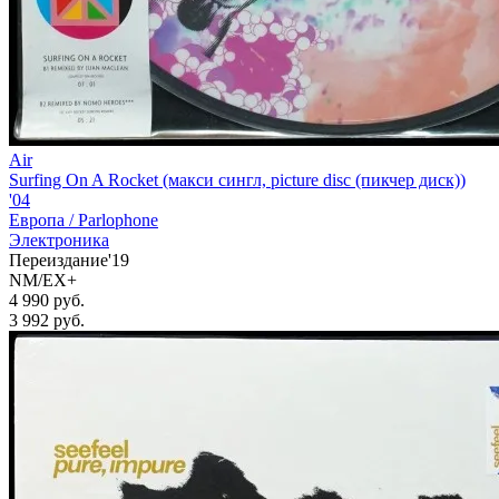
Air
Surfing On A Rocket (макси сингл, picture disc (пикчер диск))
'04
Европа /
Parlophone
Электроника
Переиздание'19
NM/EX+
4 990 руб.
3 992
руб.