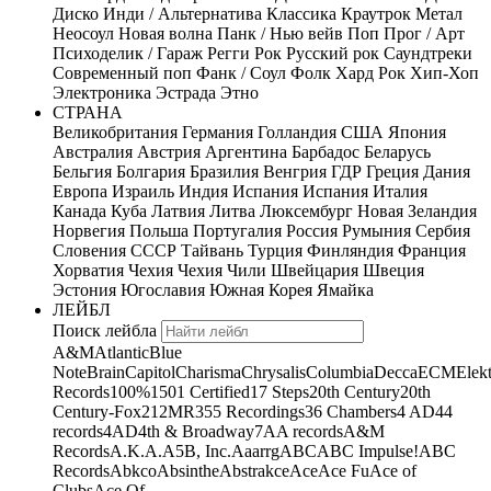
Диско
Инди / Альтернатива
Классика
Краутрок
Метал
Неосоул
Новая волна
Панк / Нью вейв
Поп
Прог / Арт
Психоделик / Гараж
Регги
Рок
Русский рок
Саундтреки
Современный поп
Фанк / Соул
Фолк
Хард Рок
Хип-Хоп
Электроника
Эстрада
Этно
СТРАНА
Великобритания
Германия
Голландия
США
Япония
Австралия
Австрия
Аргентина
Барбадос
Беларусь
Бельгия
Болгария
Бразилия
Венгрия
ГДР
Греция
Дания
Европа
Израиль
Индия
Испания
Испания
Италия
Канада
Куба
Латвия
Литва
Люксембург
Новая Зеландия
Норвегия
Польша
Португалия
Россия
Румыния
Сербия
Словения
СССР
Тайвань
Турция
Финляндия
Франция
Хорватия
Чехия
Чехия
Чили
Швейцария
Швеция
Эстония
Югославия
Южная Корея
Ямайка
ЛЕЙБЛ
Поиск лейбла
A&M
Atlantic
Blue
Note
Brain
Capitol
Charisma
Chrysalis
Columbia
Decca
ECM
Elek
Records
100%
1501 Certified
17 Steps
20th Century
20th
Century-Fox
21
2MR
355 Recordings
36 Chambers
4 AD
44
records
4AD
4th & Broadway
7A
A records
A&M
Records
A.K.A.
A5B, Inc.
Aaarrg
ABC
ABC Impulse!
ABC
Records
Abkco
Absinthe
Abstrakce
Ace
Ace Fu
Ace of
Clubs
Ace Of