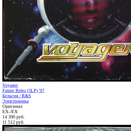
Voyager
Future Retro (3LP) '97
Бельгия /
R&S
Электроника
Оригинал
EX-/EX
14 390 руб.
11 512
руб.