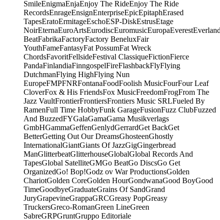
Smile
Enigma
Enja
Enjoy The Ride
Enjoy The Ride
Records
Enrage
Ensign
Enterprise
Epic
Epitaph
Erased
Tapes
Erato
Ermitage
Escho
ESP-Disk
Estrus
Etage
Noir
Eterna
EuroArts
Eurodisc
Euromusic
Europa
Everest
Everlan
Beat
Fabrika
Factory
Factory Benelux
Fair
Youth
Fame
Fantasy
Fat Possum
Fat Wreck
Chords
Favorit
Fellside
Festival Classique
Fiction
Fierce
Panda
Finlandia
Finngospel
Fire
Flashback
Fly
Flying
Dutchman
Flying High
Flying Nun
Europe
FMP
FNR
Fontana
Food
Foolish Music
Four
Four Leaf
Clover
Fox & His Friends
Fox Music
Freedom
Frog
From The
Jazz Vault
Frontier
Frontiers
Frontiers Music SRL
Fueled By
Ramen
Full Time Hobby
Funk Garage
Fusion
Fuzz Club
Fuzzed
And Buzzed
FY
Gala
Gama
Gama Musikverlags
GmbH
Gamma
Geffen
Genlyd
Gerrard
Get Back
Get
Better
Getting Out Our Dreams
Ghosteen
Ghostly
International
Giant
Giants Of Jazz
Gig
Gingerbread
Man
Glitterbeat
Glitterhouse
Global
Global Records And
Tapes
Global Satellite
GM
Go Beat
Go Discs
Go Get
Organized
Go! Bop!
Godz ov War Productions
Golden
Chariot
Golden Core
Golden Hour
Gondwana
Good Boy
Good
Time
Goodbye
Graduate
Grains Of Sand
Grand
Jury
Grapevine
Grappa
GRC
Greasy Pop
Greasy
Truckers
Greco-Roman
Green Line
Green
Sabre
GRP
Grunt
Gruppo Editoriale