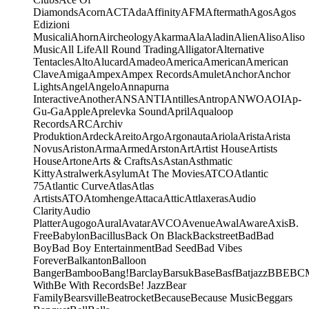
Diamonds
Acorn
ACT
Ada
Affinity
AFM
Aftermath
Agos
Agos
Edizioni
Musicali
Ahorn
Aircheology
Akarma
Ala
Aladin
Alien
Aliso
Aliso
Music
All Life
All Round Trading
Alligator
Alternative
Tentacles
Alto
Alucard
Amadeo
America
American
American
Clave
Amiga
Ampex
Ampex Records
Amulet
Anchor
Anchor
Lights
Angel
Angelo
Annapurna
Interactive
Another
ANS
ANTI
Antilles
Antrop
ANWO
AOI
Ap-
Gu-Ga
Apple
Aprelevka Sound
April
Aqualoop
Records
ARC
Archiv
Produktion
Ardeck
Areito
Argo
Argonauta
Ariola
Arista
Arista
Novus
Ariston
Arma
Armed
Arston
Art
Artist House
Artists
House
Artone
Arts & Crafts
As
Astan
Asthmatic
Kitty
Astralwerk
Asylum
At The Movies
ATCO
Atlantic
75
Atlantic Curve
Atlas
Atlas
Artists
ATO
Atomhenge
Attaca
Attic
Attlaxeras
Audio
Clarity
Audio
Platter
Augogo
Aural
Avatar
AVCO
Avenue
Awal
Aware
Axis
B.
Free
Babylon
Bacillus
Back On Black
Backstreet
Bad
Bad
Boy
Bad Boy Entertainment
Bad Seed
Bad Vibes
Forever
Balkanton
Balloon
Banger
Bamboo
Bang!
Barclay
Barsuk
Base
Basf
Batjazz
BBE
BC
With
Be With Records
Be! Jazz
Bear
Family
Bearsville
Beatrocket
Because
Because Music
Beggars