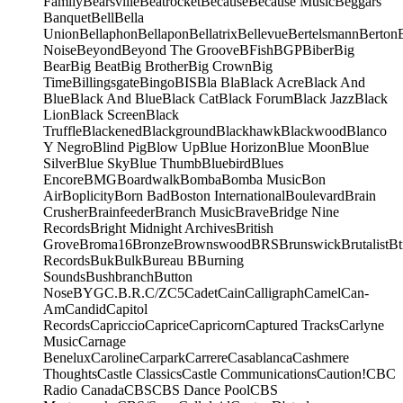
Family
Bearsville
Beatrocket
Because
Because Music
Beggars
Banquet
Bell
Bella
Union
Bellaphon
Bellapon
Bellatrix
Bellevue
Bertelsmann
Berton
Noise
Beyond
Beyond The Groove
BFish
BGP
Biber
Big
Bear
Big Beat
Big Brother
Big Crown
Big
Time
Billingsgate
Bingo
BIS
Bla Bla
Black Acre
Black And
Blue
Black And Blue
Black Cat
Black Forum
Black Jazz
Black
Lion
Black Screen
Black
Truffle
Blackened
Blackground
Blackhawk
Blackwood
Blanco
Y Negro
Blind Pig
Blow Up
Blue Horizon
Blue Moon
Blue
Silver
Blue Sky
Blue Thumb
Bluebird
Blues
Encore
BMG
Boardwalk
Bomba
Bomba Music
Bon
Air
Boplicity
Born Bad
Boston International
Boulevard
Brain
Crusher
Brainfeeder
Branch Music
Brave
Bridge Nine
Records
Bright Midnight Archives
British
Grove
Broma16
Bronze
Brownswood
BRS
Brunswick
Brutalist
Bt
Records
Buk
Bulk
Bureau B
Burning
Sounds
Bushbranch
Button
Nose
BYG
C.B.R.
C/Z
C5
Cadet
Cain
Calligraph
Camel
Can-
Am
Candid
Capitol
Records
Capriccio
Caprice
Capricorn
Captured Tracks
Carlyne
Music
Carnage
Benelux
Caroline
Carpark
Carrere
Casablanca
Cashmere
Thoughts
Castle Classics
Castle Communications
Caution!
CBC
Radio Canada
CBS
CBS Dance Pool
CBS