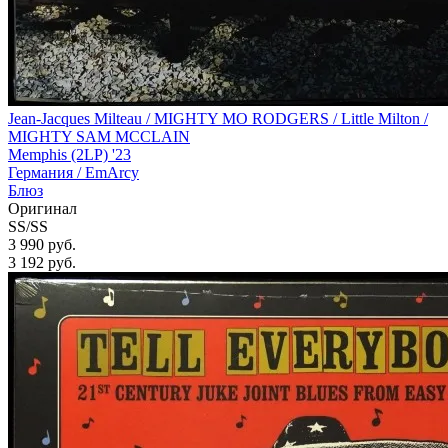
Jean-Jacques Milteau / MIGHTY MO RODGERS / Little Milton /
MIGHTY SAM MCCLAIN
Memphis (2LP) '23
Германия /
EmArcy
Блюз
Оригинал
SS/SS
3 990 руб.
3 192
руб.