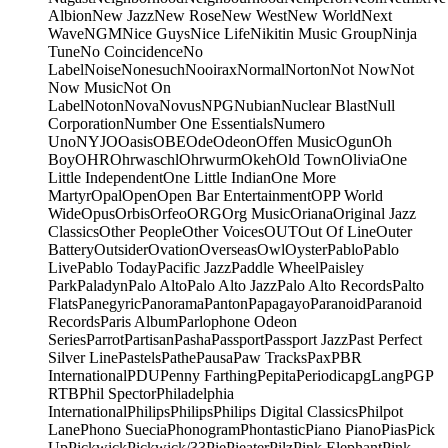
Albion
New Jazz
New Rose
New West
New World
Next
Wave
NGM
Nice Guys
Nice Life
Nikitin Music Group
Ninja
Tune
No Coincidence
No
Label
Noise
Nonesuch
Nooirax
Normal
Norton
Not Now
Not
Now Music
Not On
Label
Noton
Nova
Novus
NPG
Nubian
Nuclear Blast
Null
Corporation
Number One Essentials
Numero
Uno
NYJO
Oasis
OBE
Ode
Odeon
Offen Music
Ogun
Oh
Boy
OHR
Ohrwaschl
Ohrwurm
Okeh
Old Town
Olivia
One
Little Independent
One Little Indian
One More
Martyr
Opal
Open
Open Bar Entertainment
OPP World
Wide
Opus
Orbis
Orfeo
ORG
Org Music
Oriana
Original Jazz
Classics
Other People
Other Voices
OUT
Out Of Line
Outer
Battery
Outsider
Ovation
Overseas
Owl
Oyster
Pablo
Pablo
Live
Pablo Today
Pacific Jazz
Paddle Wheel
Paisley
Park
Paladyn
Palo Alto
Palo Alto Jazz
Palo Alto Records
Palto
Flats
Panegyric
Panorama
Panton
Papagayo
Paranoid
Paranoid
Records
Paris Album
Parlophone Odeon
Series
Parrot
Partisan
Pasha
Passport
Passport Jazz
Past Perfect
Silver Line
Pastels
Pathe
Pausa
Paw Tracks
Pax
PBR
International
PDU
Penny Farthing
Pepita
Periodica
pgLang
PGP
RTB
Phil Spector
Philadelphia
International
Philips
Philips
Philips Digital Classics
Philpot
Lane
Phono Suecia
Phonogram
Phontastic
Piano Piano
Pias
Pick
Up
Pickwick
Pickwick/33
Pie
Pieater
Pilz
Pink Elephant
Pink