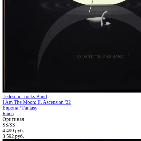
Tedeschi Trucks Band
I Am The Moon: II. Ascension '22
Европа /
Fantasy
Блюз
Оригинал
SS/SS
4 490 руб.
3 592
руб.