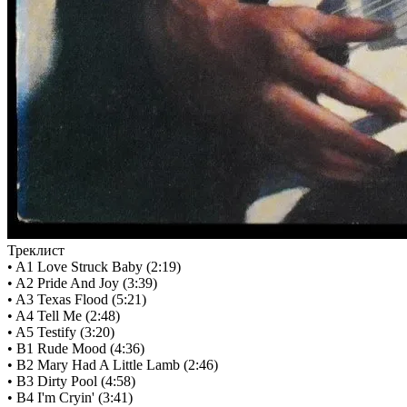
Треклист
• A1 Love Struck Baby (2:19)
• A2 Pride And Joy (3:39)
• A3 Texas Flood (5:21)
• A4 Tell Me (2:48)
• A5 Testify (3:20)
• B1 Rude Mood (4:36)
• B2 Mary Had A Little Lamb (2:46)
• B3 Dirty Pool (4:58)
• B4 I'm Cryin' (3:41)