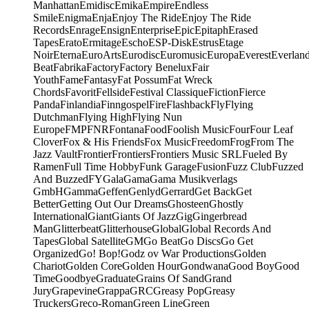
Manhattan
Emidisc
Emika
Empire
Endless
Smile
Enigma
Enja
Enjoy The Ride
Enjoy The Ride
Records
Enrage
Ensign
Enterprise
Epic
Epitaph
Erased
Tapes
Erato
Ermitage
Escho
ESP-Disk
Estrus
Etage
Noir
Eterna
EuroArts
Eurodisc
Euromusic
Europa
Everest
Everlan
Beat
Fabrika
Factory
Factory Benelux
Fair
Youth
Fame
Fantasy
Fat Possum
Fat Wreck
Chords
Favorit
Fellside
Festival Classique
Fiction
Fierce
Panda
Finlandia
Finngospel
Fire
Flashback
Fly
Flying
Dutchman
Flying High
Flying Nun
Europe
FMP
FNR
Fontana
Food
Foolish Music
Four
Four Leaf
Clover
Fox & His Friends
Fox Music
Freedom
Frog
From The
Jazz Vault
Frontier
Frontiers
Frontiers Music SRL
Fueled By
Ramen
Full Time Hobby
Funk Garage
Fusion
Fuzz Club
Fuzzed
And Buzzed
FY
Gala
Gama
Gama Musikverlags
GmbH
Gamma
Geffen
Genlyd
Gerrard
Get Back
Get
Better
Getting Out Our Dreams
Ghosteen
Ghostly
International
Giant
Giants Of Jazz
Gig
Gingerbread
Man
Glitterbeat
Glitterhouse
Global
Global Records And
Tapes
Global Satellite
GM
Go Beat
Go Discs
Go Get
Organized
Go! Bop!
Godz ov War Productions
Golden
Chariot
Golden Core
Golden Hour
Gondwana
Good Boy
Good
Time
Goodbye
Graduate
Grains Of Sand
Grand
Jury
Grapevine
Grappa
GRC
Greasy Pop
Greasy
Truckers
Greco-Roman
Green Line
Green