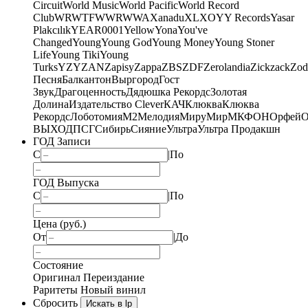
Circuit
World Music
World Pacific
World Record
Club
WRWTFWWR
WWA
Xanadu
XL
XO
Y
Y Records
Yasar
Plakcılık
YEAR0001
Yellow
Yona
You've
Changed
Young
Young God
Young Money
Young Stoner
Life
Young Tiki
Young
Turks
YZY
ZAN
Zapisy
Zappa
ZBS
ZDF
Zerolandia
Zickzack
Zod
Песня
Балкантон
Выргород
Гост
Звук
Драгоценность
Дядюшка Рекордс
Золотая
Долина
Издательство Clever
КАЧ
Клюква
Клюква
Рекордс
Лоботомия
М2
Мелодия
МируМир
МКФОН
Орфей
О
ВЫХОД
ПСГ
Сибирь
Сияние
Ультра
Ультра Продакшн
ГОД Записи
С
|
По
ГОД Выпуска
С
|
По
Цена (руб.)
От
|
До
Состояние
Оригинал
Переиздание
Раритеты
Новый винил
Сбросить
Искать в lp