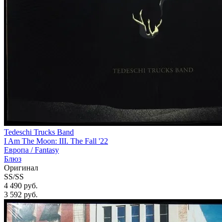
Tedeschi Trucks Band
I Am The Moon: III. The Fall '22
Европа /
Fantasy
Блюз
Оригинал
SS/SS
4 490 руб.
3 592
руб.