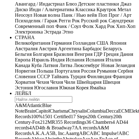
Авангард / Индастриал
Блюз
Детские пластинки
Джаз
Диско
Инди / Альтернатива
Классика
Краутрок
Метал
Неосоул
Новая волна
Панк / Нью вейв
Поп
Прог / Арт
Психоделик / Гараж
Регги
Рок
Русский рок
Саундтреки
Современный поп
Фанк / Соул
Фолк
Хард Рок
Хип-Хоп
Электроника
Эстрада
Этно
СТРАНА
Великобритания
Германия
Голландия
США
Япония
Австралия
Австрия
Аргентина
Барбадос
Беларусь
Бельгия
Болгария
Бразилия
Венгрия
ГДР
Греция
Дания
Европа
Израиль
Индия
Испания
Испания
Италия
Канада
Куба
Латвия
Литва
Люксембург
Новая Зеландия
Норвегия
Польша
Португалия
Россия
Румыния
Сербия
Словения
СССР
Тайвань
Турция
Финляндия
Франция
Хорватия
Чехия
Чехия
Чили
Швейцария
Швеция
Эстония
Югославия
Южная Корея
Ямайка
ЛЕЙБЛ
A&M
Atlantic
Blue
Note
Brain
Capitol
Charisma
Chrysalis
Columbia
Decca
ECM
Elek
Records
100%
1501 Certified
17 Steps
20th Century
20th
Century-Fox
21
2MR
355 Recordings
36 Chambers
4 AD
44
records
4AD
4th & Broadway
7A
A records
A&M
Records
A.K.A.
A5B, Inc.
Aaarrg
ABC
ABC Impulse!
ABC
Records
Abkco
Absinthe
Abstrakce
Ace
Ace Fu
Ace of