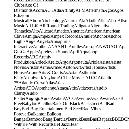
Clubs
Ace Of
Diamonds
Acorn
ACT
Ada
Affinity
AFM
Aftermath
Agos
Agos
Edizioni
Musicali
Ahorn
Aircheology
Akarma
Ala
Aladin
Alien
Aliso
Aliso
Music
All Life
All Round Trading
Alligator
Alternative
Tentacles
Alto
Alucard
Amadeo
America
American
American
Clave
Amiga
Ampex
Ampex Records
Amulet
Anchor
Anchor
Lights
Angel
Angelo
Annapurna
Interactive
Another
ANS
ANTI
Antilles
Antrop
ANWO
AOI
Ap-
Gu-Ga
Apple
Aprelevka Sound
April
Aqualoop
Records
ARC
Archiv
Produktion
Ardeck
Areito
Argo
Argonauta
Ariola
Arista
Arista
Novus
Ariston
Arma
Armed
Arston
Art
Artist House
Artists
House
Artone
Arts & Crafts
As
Astan
Asthmatic
Kitty
Astralwerk
Asylum
At The Movies
ATCO
Atlantic
75
Atlantic Curve
Atlas
Atlas
Artists
ATO
Atomhenge
Attaca
Attic
Attlaxeras
Audio
Clarity
Audio
Platter
Augogo
Aural
Avatar
AVCO
Avenue
Awal
Aware
Axis
B.
Free
Babylon
Bacillus
Back On Black
Backstreet
Bad
Bad
Boy
Bad Boy Entertainment
Bad Seed
Bad Vibes
Forever
Balkanton
Balloon
Banger
Bamboo
Bang!
Barclay
Barsuk
Base
Basf
Batjazz
BBE
BC
With
Be With Records
Be! Jazz
Bear