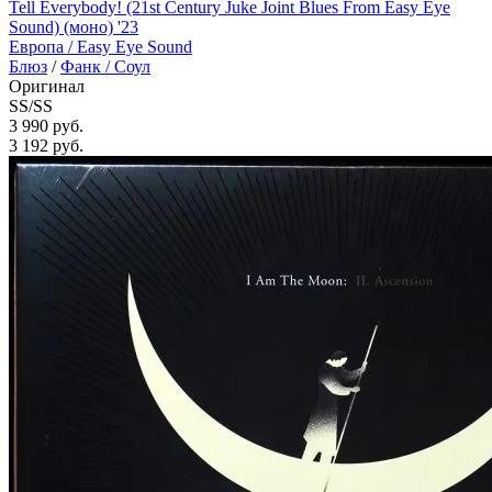
Tell Everybody! (21st Century Juke Joint Blues From Easy Eye
Sound) (моно) '23
Европа /
Easy Eye Sound
Блюз
/
Фанк / Соул
Оригинал
SS/SS
3 990 руб.
3 192
руб.