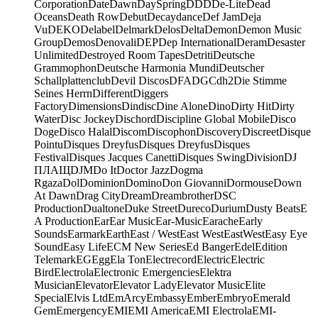
Corporation
Date
Dawn
DaySpring
DDD
De-Lite
Dead
Oceans
Death Row
Debut
Decaydance
Def Jam
Deja
Vu
DEKO
Delabel
Delmark
Delos
Delta
Demon
Demon Music
Group
Demos
Denovali
DEP
Dep International
Deram
Desaster
Unlimited
Destroyed Room Tapes
Detriti
Deutsche
Grammophon
Deutsche Harmonia Mundi
Deutscher
Schallplattenclub
Devil Discos
DFA
DGC
dh2
Die Stimme
Seines Herrn
Different
Diggers
Factory
Dimensions
Dindisc
Dine Alone
Dino
Dirty Hit
Dirty
Water
Disc Jockey
Dischord
Discipline Global Mobile
Disco
Doge
Disco Halal
Discom
Discophon
Discovery
Discreet
Disque
Pointu
Disques Dreyfus
Disques Dreyfus
Disques
Festival
Disques Jacques Canetti
Disques Swing
Division
DJ
ПЛАЩ
DJM
Do It
Doctor Jazz
Dogma
Rgaza
Dol
Dominion
Domino
Don Giovanni
Dormouse
Down
At Dawn
Drag City
Dream
Dreambrother
DSC
Production
Dualtone
Duke Street
Dureco
Durium
Dusty Beats
E
A Production
Ear
Ear Music
Ear-Music
Earache
Early
Sounds
Earmark
Earth
East / West
East West
EastWest
Easy Eye
Sound
Easy Life
ECM New Series
Ed Banger
Edel
Edition
Telemark
EG
Egg
Ela Ton
Electrecord
Electric
Electric
Bird
Electrola
Electronic Emergencies
Elektra
Musician
Elevator
Elevator Lady
Elevator Music
Elite
Special
Elvis Ltd
EmArcy
Embassy
Ember
Embryo
Emerald
Gem
Emergency
EMI
EMI America
EMI Electrola
EMI-