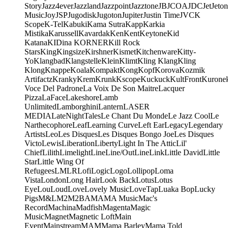
Story
Jazz4ever
Jazzland
Jazzpoint
Jazztone
JB
JCOA
JDC
Jet
Jeton
Music
Joy
JSP
Jugodisk
Jugoton
Jupiter
Justin Time
JVC
K
Scope
K-Tel
Kabuki
Kama Sutra
Kapp
Karkia
Mistika
Karussell
Kavardak
Ken
Kent
Keytone
Kid
Katana
KIDina KORNER
Kill Rock
Stars
King
Kingsize
Kirshner
Kismet
Kitchenware
Kitty-
Yo
Klangbad
Klangstelle
Klein
Klimt
Kling Klang
Kling
Klong
Knappe
Koala
Kompakt
Kong
Kopf
Korova
Kozmik
Artifactz
Kranky
Krem
Krunk
Kscope
Kuckuck
KultFront
Kurone
Voce Del Padrone
La Voix De Son Maitre
Lacquer
Pizza
LaFace
Lakeshore
Lamb
Unlimited
Lamborghini
Lantern
LASER
MEDIA
LateNightTales
Le Chant Du Monde
Le Jazz Cool
Le
Narthecophore
Leaf
Learning Curve
Left Ear
Legacy
Legendary
Artists
Leo
Les Disques
Les Disques Bongo Joe
Les Disques
Victo
Lewis
Liberation
Liberty
Light In The Attic
Lil'
Chief
Lilith
Limelight
Line
Line/OutLine
Link
Little David
Little
Star
Little Wing Of
Refugees
LMLR
Lofi
Logic
Logo
Lollipop
Loma
Vista
London
Long Hair
Look Back
Lotus
Lotus
Eye
Lou
Loud
Love
Lovely Music
LoveTap
Luaka Bop
Lucky
Pigs
M&L
M2
M2BA
MA
MA Music
Mac's
Record
Machina
Madfish
Magenta
Magic
Music
Magnet
Magnetic Loft
Main
Event
Mainstream
MAM
Mama Barley
Mama Told