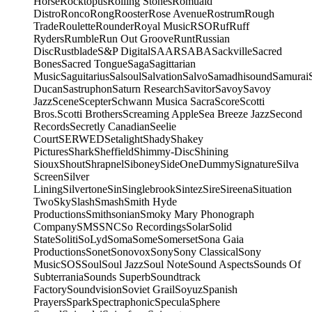
Horse
Rocktopus
Rolling Stones
Romuald
Distro
Ronco
Rong
Rooster
Rose Avenue
Rostrum
Rough
Trade
Roulette
Rounder
Royal Music
RSO
Ruf
Ruff
Ryders
Rumble
Run Out Groove
Runt
Russian
Disc
Rustblade
S&P Digital
SAAR
SABA
Sackville
Sacred
Bones
Sacred Tongue
Saga
Sagittarian
Music
Saguitarius
Salsoul
Salvation
Salvo
Samadhisound
Samurai
Ducan
Sastruphon
Saturn Research
Savitor
Savoy
Savoy
Jazz
Scene
Scepter
Schwann Musica Sacra
Score
Scotti
Bros.
Scotti Brothers
Screaming Apple
Sea Breeze Jazz
Second
Records
Secretly Canadian
Seelie
Court
SERWED
Setalight
Shady
Shakey
Pictures
Shark
Sheffield
Shimmy-Disc
Shining
Sioux
Shout
Shrapnel
Siboney
SideOneDummy
Signature
Silva
Screen
Silver
Lining
Silvertone
Sin
Singlebrook
Sintez
Sire
Sireena
Situation
Two
Sky
Slash
Smash
Smith Hyde
Productions
Smithsonian
Smoky Mary Phonograph
Company
SMS
SNC
So Recordings
Solar
Solid
State
Soliti
SoLyd
Soma
Some
Somerset
Sona Gaia
Productions
Sonet
Sonovox
Sony
Sony Classical
Sony
Music
SOS
Soul
Soul Jazz
Soul Note
Sound Aspects
Sounds Of
Subterrania
Sounds Superb
Soundtrack
Factory
Soundvision
Soviet Grail
Soyuz
Spanish
Prayers
Spark
Spectraphonic
Specula
Sphere