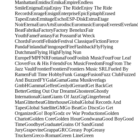
Manhattan
Emidisc
Emika
Empire
Endless
Smile
Enigma
Enja
Enjoy The Ride
Enjoy The Ride
Records
Enrage
Ensign
Enterprise
Epic
Epitaph
Erased
Tapes
Erato
Ermitage
Escho
ESP-Disk
Estrus
Etage
Noir
Eterna
EuroArts
Eurodisc
Euromusic
Europa
Everest
Everlan
Beat
Fabrika
Factory
Factory Benelux
Fair
Youth
Fame
Fantasy
Fat Possum
Fat Wreck
Chords
Favorit
Fellside
Festival Classique
Fiction
Fierce
Panda
Finlandia
Finngospel
Fire
Flashback
Fly
Flying
Dutchman
Flying High
Flying Nun
Europe
FMP
FNR
Fontana
Food
Foolish Music
Four
Four Leaf
Clover
Fox & His Friends
Fox Music
Freedom
Frog
From The
Jazz Vault
Frontier
Frontiers
Frontiers Music SRL
Fueled By
Ramen
Full Time Hobby
Funk Garage
Fusion
Fuzz Club
Fuzzed
And Buzzed
FY
Gala
Gama
Gama Musikverlags
GmbH
Gamma
Geffen
Genlyd
Gerrard
Get Back
Get
Better
Getting Out Our Dreams
Ghosteen
Ghostly
International
Giant
Giants Of Jazz
Gig
Gingerbread
Man
Glitterbeat
Glitterhouse
Global
Global Records And
Tapes
Global Satellite
GM
Go Beat
Go Discs
Go Get
Organized
Go! Bop!
Godz ov War Productions
Golden
Chariot
Golden Core
Golden Hour
Gondwana
Good Boy
Good
Time
Goodbye
Graduate
Grains Of Sand
Grand
Jury
Grapevine
Grappa
GRC
Greasy Pop
Greasy
Truckers
Greco-Roman
Green Line
Green