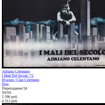
Adriano Celentano
I Mali Del Secolo '72
Италия /
Clan Celentano
Поп
Переиздание'24
SS/SS
5 390 руб.
4 312
руб.