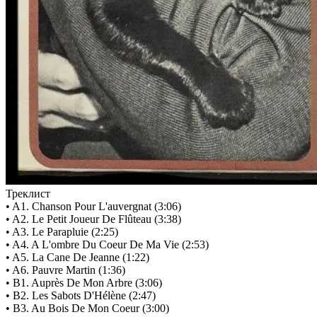
Треклист
• A1. Chanson Pour L'auvergnat (3:06)
• A2. Le Petit Joueur De Flûteau (3:38)
• A3. Le Parapluie (2:25)
• A4. A L'ombre Du Coeur De Ma Vie (2:53)
• A5. La Cane De Jeanne (1:22)
• A6. Pauvre Martin (1:36)
• B1. Auprès De Mon Arbre (3:06)
• B2. Les Sabots D'Hélène (2:47)
• B3. Au Bois De Mon Coeur (3:00)