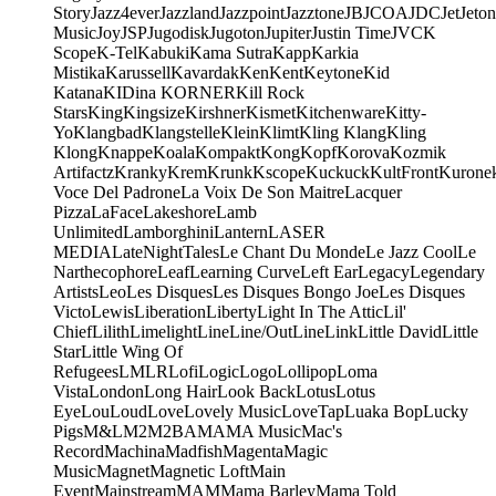
Story
Jazz4ever
Jazzland
Jazzpoint
Jazztone
JB
JCOA
JDC
Jet
Jeton
Music
Joy
JSP
Jugodisk
Jugoton
Jupiter
Justin Time
JVC
K
Scope
K-Tel
Kabuki
Kama Sutra
Kapp
Karkia
Mistika
Karussell
Kavardak
Ken
Kent
Keytone
Kid
Katana
KIDina KORNER
Kill Rock
Stars
King
Kingsize
Kirshner
Kismet
Kitchenware
Kitty-
Yo
Klangbad
Klangstelle
Klein
Klimt
Kling Klang
Kling
Klong
Knappe
Koala
Kompakt
Kong
Kopf
Korova
Kozmik
Artifactz
Kranky
Krem
Krunk
Kscope
Kuckuck
KultFront
Kurone
Voce Del Padrone
La Voix De Son Maitre
Lacquer
Pizza
LaFace
Lakeshore
Lamb
Unlimited
Lamborghini
Lantern
LASER
MEDIA
LateNightTales
Le Chant Du Monde
Le Jazz Cool
Le
Narthecophore
Leaf
Learning Curve
Left Ear
Legacy
Legendary
Artists
Leo
Les Disques
Les Disques Bongo Joe
Les Disques
Victo
Lewis
Liberation
Liberty
Light In The Attic
Lil'
Chief
Lilith
Limelight
Line
Line/OutLine
Link
Little David
Little
Star
Little Wing Of
Refugees
LMLR
Lofi
Logic
Logo
Lollipop
Loma
Vista
London
Long Hair
Look Back
Lotus
Lotus
Eye
Lou
Loud
Love
Lovely Music
LoveTap
Luaka Bop
Lucky
Pigs
M&L
M2
M2BA
MA
MA Music
Mac's
Record
Machina
Madfish
Magenta
Magic
Music
Magnet
Magnetic Loft
Main
Event
Mainstream
MAM
Mama Barley
Mama Told