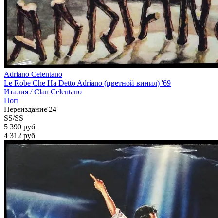
Adriano Celentano
Le Robe Che Ha Detto Adriano (цветной винил) '69
Италия /
Clan Celentano
Поп
Переиздание'24
SS/SS
5 390 руб.
4 312
руб.