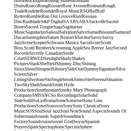
Horse
Rocktopus
Rolling Stones
Romuald
Distro
Ronco
Rong
Rooster
Rose Avenue
Rostrum
Rough
Trade
Roulette
Rounder
Royal Music
RSO
Ruf
Ruff
Ryders
Rumble
Run Out Groove
Runt
Russian
Disc
Rustblade
S&P Digital
SAAR
SABA
Sackville
Sacred
Bones
Sacred Tongue
Saga
Sagittarian
Music
Saguitarius
Salsoul
Salvation
Salvo
Samadhisound
Samurai
Ducan
Sastruphon
Saturn Research
Savitor
Savoy
Savoy
Jazz
Scene
Scepter
Schwann Musica Sacra
Score
Scotti
Bros.
Scotti Brothers
Screaming Apple
Sea Breeze Jazz
Second
Records
Secretly Canadian
Seelie
Court
SERWED
Setalight
Shady
Shakey
Pictures
Shark
Sheffield
Shimmy-Disc
Shining
Sioux
Shout
Shrapnel
Siboney
SideOneDummy
Signature
Silva
Screen
Silver
Lining
Silvertone
Sin
Singlebrook
Sintez
Sire
Sireena
Situation
Two
Sky
Slash
Smash
Smith Hyde
Productions
Smithsonian
Smoky Mary Phonograph
Company
SMS
SNC
So Recordings
Solar
Solid
State
Soliti
SoLyd
Soma
Some
Somerset
Sona Gaia
Productions
Sonet
Sonovox
Sony
Sony Classical
Sony
Music
SOS
Soul
Soul Jazz
Soul Note
Sound Aspects
Sounds Of
Subterrania
Sounds Superb
Soundtrack
Factory
Soundvision
Soviet Grail
Soyuz
Spanish
Prayers
Spark
Spectraphonic
Specula
Sphere