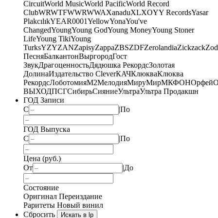
Circuit
World Music
World Pacific
World Record
Club
WRWTFWWR
WWA
Xanadu
XL
XO
Y
Y Records
Yasar
Plakcılık
YEAR0001
Yellow
Yona
You've
Changed
Young
Young God
Young Money
Young Stoner
Life
Young Tiki
Young
Turks
YZY
ZAN
Zapisy
Zappa
ZBS
ZDF
Zerolandia
Zickzack
Zod
Песня
Балкантон
Выргород
Гост
Звук
Драгоценность
Дядюшка Рекордс
Золотая
Долина
Издательство Clever
КАЧ
Клюква
Клюква
Рекордс
Лоботомия
М2
Мелодия
МируМир
МКФОН
Орфей
О
ВЫХОД
ПСГ
Сибирь
Сияние
Ультра
Ультра Продакшн
ГОД Записи
С
|
По
ГОД Выпуска
С
|
По
Цена (руб.)
От
|
До
Состояние
Оригинал
Переиздание
Раритеты
Новый винил
Сбросить
Искать в lp