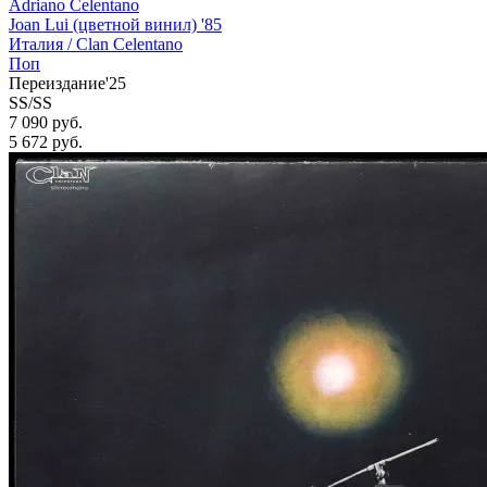
Adriano Celentano
Joan Lui (цветной винил) '85
Италия /
Clan Celentano
Поп
Переиздание'25
SS/SS
7 090 руб.
5 672
руб.