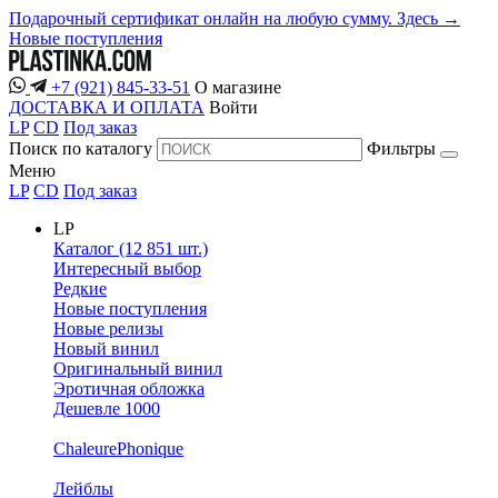
Подарочный сертификат онлайн на любую сумму. Здесь →
Новые поступления
+7 (921) 845-33-51
О магазине
ДОСТАВКА И ОПЛАТА
Войти
LP
CD
Под заказ
Поиск по каталогу
Фильтры
Меню
LP
CD
Под заказ
LP
Каталог (12 851 шт.)
Интересный выбор
Редкие
Новые поступления
Новые релизы
Новый винил
Оригинальный винил
Эротичная обложка
Дешевле 1000
ChaleurePhonique
Лейблы