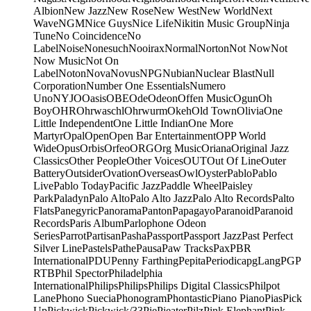
Albion
New Jazz
New Rose
New West
New World
Next
Wave
NGM
Nice Guys
Nice Life
Nikitin Music Group
Ninja
Tune
No Coincidence
No
Label
Noise
Nonesuch
Nooirax
Normal
Norton
Not Now
Not
Now Music
Not On
Label
Noton
Nova
Novus
NPG
Nubian
Nuclear Blast
Null
Corporation
Number One Essentials
Numero
Uno
NYJO
Oasis
OBE
Ode
Odeon
Offen Music
Ogun
Oh
Boy
OHR
Ohrwaschl
Ohrwurm
Okeh
Old Town
Olivia
One
Little Independent
One Little Indian
One More
Martyr
Opal
Open
Open Bar Entertainment
OPP World
Wide
Opus
Orbis
Orfeo
ORG
Org Music
Oriana
Original Jazz
Classics
Other People
Other Voices
OUT
Out Of Line
Outer
Battery
Outsider
Ovation
Overseas
Owl
Oyster
Pablo
Pablo
Live
Pablo Today
Pacific Jazz
Paddle Wheel
Paisley
Park
Paladyn
Palo Alto
Palo Alto Jazz
Palo Alto Records
Palto
Flats
Panegyric
Panorama
Panton
Papagayo
Paranoid
Paranoid
Records
Paris Album
Parlophone Odeon
Series
Parrot
Partisan
Pasha
Passport
Passport Jazz
Past Perfect
Silver Line
Pastels
Pathe
Pausa
Paw Tracks
Pax
PBR
International
PDU
Penny Farthing
Pepita
Periodica
pgLang
PGP
RTB
Phil Spector
Philadelphia
International
Philips
Philips
Philips Digital Classics
Philpot
Lane
Phono Suecia
Phonogram
Phontastic
Piano Piano
Pias
Pick
Up
Pickwick
Pickwick/33
Pie
Pieater
Pilz
Pink Elephant
Pink