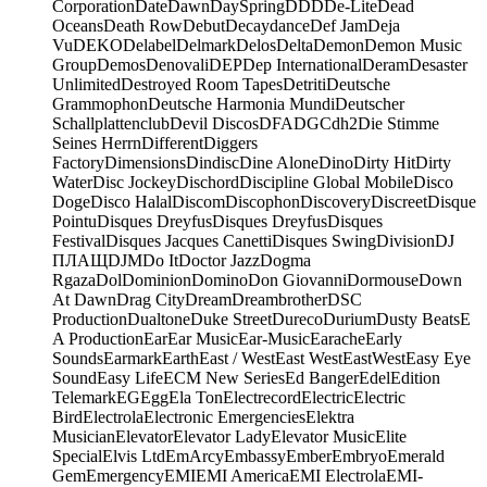
Corporation
Date
Dawn
DaySpring
DDD
De-Lite
Dead
Oceans
Death Row
Debut
Decaydance
Def Jam
Deja
Vu
DEKO
Delabel
Delmark
Delos
Delta
Demon
Demon Music
Group
Demos
Denovali
DEP
Dep International
Deram
Desaster
Unlimited
Destroyed Room Tapes
Detriti
Deutsche
Grammophon
Deutsche Harmonia Mundi
Deutscher
Schallplattenclub
Devil Discos
DFA
DGC
dh2
Die Stimme
Seines Herrn
Different
Diggers
Factory
Dimensions
Dindisc
Dine Alone
Dino
Dirty Hit
Dirty
Water
Disc Jockey
Dischord
Discipline Global Mobile
Disco
Doge
Disco Halal
Discom
Discophon
Discovery
Discreet
Disque
Pointu
Disques Dreyfus
Disques Dreyfus
Disques
Festival
Disques Jacques Canetti
Disques Swing
Division
DJ
ПЛАЩ
DJM
Do It
Doctor Jazz
Dogma
Rgaza
Dol
Dominion
Domino
Don Giovanni
Dormouse
Down
At Dawn
Drag City
Dream
Dreambrother
DSC
Production
Dualtone
Duke Street
Dureco
Durium
Dusty Beats
E
A Production
Ear
Ear Music
Ear-Music
Earache
Early
Sounds
Earmark
Earth
East / West
East West
EastWest
Easy Eye
Sound
Easy Life
ECM New Series
Ed Banger
Edel
Edition
Telemark
EG
Egg
Ela Ton
Electrecord
Electric
Electric
Bird
Electrola
Electronic Emergencies
Elektra
Musician
Elevator
Elevator Lady
Elevator Music
Elite
Special
Elvis Ltd
EmArcy
Embassy
Ember
Embryo
Emerald
Gem
Emergency
EMI
EMI America
EMI Electrola
EMI-