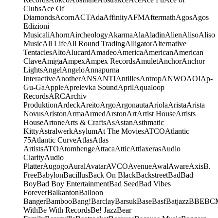
Clubs
Ace Of
Diamonds
Acorn
ACT
Ada
Affinity
AFM
Aftermath
Agos
Agos
Edizioni
Musicali
Ahorn
Aircheology
Akarma
Ala
Aladin
Alien
Aliso
Aliso
Music
All Life
All Round Trading
Alligator
Alternative
Tentacles
Alto
Alucard
Amadeo
America
American
American
Clave
Amiga
Ampex
Ampex Records
Amulet
Anchor
Anchor
Lights
Angel
Angelo
Annapurna
Interactive
Another
ANS
ANTI
Antilles
Antrop
ANWO
AOI
Ap-
Gu-Ga
Apple
Aprelevka Sound
April
Aqualoop
Records
ARC
Archiv
Produktion
Ardeck
Areito
Argo
Argonauta
Ariola
Arista
Arista
Novus
Ariston
Arma
Armed
Arston
Art
Artist House
Artists
House
Artone
Arts & Crafts
As
Astan
Asthmatic
Kitty
Astralwerk
Asylum
At The Movies
ATCO
Atlantic
75
Atlantic Curve
Atlas
Atlas
Artists
ATO
Atomhenge
Attaca
Attic
Attlaxeras
Audio
Clarity
Audio
Platter
Augogo
Aural
Avatar
AVCO
Avenue
Awal
Aware
Axis
B.
Free
Babylon
Bacillus
Back On Black
Backstreet
Bad
Bad
Boy
Bad Boy Entertainment
Bad Seed
Bad Vibes
Forever
Balkanton
Balloon
Banger
Bamboo
Bang!
Barclay
Barsuk
Base
Basf
Batjazz
BBE
BC
With
Be With Records
Be! Jazz
Bear