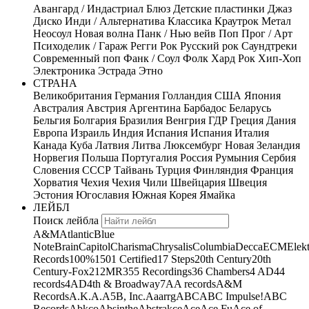
Авангард / Индастриал
Блюз
Детские пластинки
Джаз
Диско
Инди / Альтернатива
Классика
Краутрок
Метал
Неосоул
Новая волна
Панк / Нью вейв
Поп
Прог / Арт
Психоделик / Гараж
Регги
Рок
Русский рок
Саундтреки
Современный поп
Фанк / Соул
Фолк
Хард Рок
Хип-Хоп
Электроника
Эстрада
Этно
СТРАНА
Великобритания
Германия
Голландия
США
Япония
Австралия
Австрия
Аргентина
Барбадос
Беларусь
Бельгия
Болгария
Бразилия
Венгрия
ГДР
Греция
Дания
Европа
Израиль
Индия
Испания
Испания
Италия
Канада
Куба
Латвия
Литва
Люксембург
Новая Зеландия
Норвегия
Польша
Португалия
Россия
Румыния
Сербия
Словения
СССР
Тайвань
Турция
Финляндия
Франция
Хорватия
Чехия
Чехия
Чили
Швейцария
Швеция
Эстония
Югославия
Южная Корея
Ямайка
ЛЕЙБЛ
Поиск лейбла
A&M
Atlantic
Blue
Note
Brain
Capitol
Charisma
Chrysalis
Columbia
Decca
ECM
Elek
Records
100%
1501 Certified
17 Steps
20th Century
20th
Century-Fox
21
2MR
355 Recordings
36 Chambers
4 AD
44
records
4AD
4th & Broadway
7A
A records
A&M
Records
A.K.A.
A5B, Inc.
Aaarrg
ABC
ABC Impulse!
ABC
Records
Abkco
Absinthe
Abstrakce
Ace
Ace Fu
Ace of