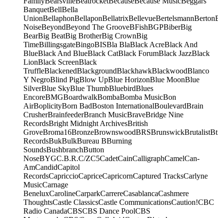
Family
Bearsville
Beatrocket
Because
Because Music
Beggars
Banquet
Bell
Bella
Union
Bellaphon
Bellapon
Bellatrix
Bellevue
Bertelsmann
Berton
Noise
Beyond
Beyond The Groove
BFish
BGP
Biber
Big
Bear
Big Beat
Big Brother
Big Crown
Big
Time
Billingsgate
Bingo
BIS
Bla Bla
Black Acre
Black And
Blue
Black And Blue
Black Cat
Black Forum
Black Jazz
Black
Lion
Black Screen
Black
Truffle
Blackened
Blackground
Blackhawk
Blackwood
Blanco
Y Negro
Blind Pig
Blow Up
Blue Horizon
Blue Moon
Blue
Silver
Blue Sky
Blue Thumb
Bluebird
Blues
Encore
BMG
Boardwalk
Bomba
Bomba Music
Bon
Air
Boplicity
Born Bad
Boston International
Boulevard
Brain
Crusher
Brainfeeder
Branch Music
Brave
Bridge Nine
Records
Bright Midnight Archives
British
Grove
Broma16
Bronze
Brownswood
BRS
Brunswick
Brutalist
Bt
Records
Buk
Bulk
Bureau B
Burning
Sounds
Bushbranch
Button
Nose
BYG
C.B.R.
C/Z
C5
Cadet
Cain
Calligraph
Camel
Can-
Am
Candid
Capitol
Records
Capriccio
Caprice
Capricorn
Captured Tracks
Carlyne
Music
Carnage
Benelux
Caroline
Carpark
Carrere
Casablanca
Cashmere
Thoughts
Castle Classics
Castle Communications
Caution!
CBC
Radio Canada
CBS
CBS Dance Pool
CBS