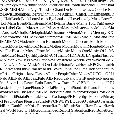
a KORNER
Kill Rock Stars
King
Kingsize
Kirshner
Kismet
Kitchenware
K
tz
Kranky
Krem
Krunk
Kscope
Kuckuck
KultFront
Kuroneko
L'Orchestra
ASER MEDIA
LateNightTales
Le Chant Du Monde
Le Jazz Cool
Le Nar
to
Lewis
Liberation
Liberty
Light In The Attic
Lil' Chief
Lilith
Limelight
Li
ng Hair
Look Back
Lotus
Lotus Eye
Lou
Loud
Love
Lovely Music
LoveTa
 Loft
Main Event
Mainstream
MAM
Mama Barley
Mama Told Ya
Mango
cot Label Group
Mass Appeal
Mass Art
Masters
Masterworks
Matador
Ma
a Auslese
Melodisc
Melophobia
Melosmusik
Memo
Mercury
Mercury KX
me
Metronome 2001
Mexican Summer
MFP
MFS
MGM
Midi
Midland Inte
J
MMi
MMO
Modern
Modern Harmonic
Modern Obscure Music
Modern
ndisc
More Love
Moroz
Mosaic
Mother Mother
Motown
Mounted
Move
ic For Pleasure
Music From Memory
Music Minus One
Music Of Life
M
tant
Mute
Muza
Myrrh
Mystic
M•A Music
n5MD
NABEL
Napalm
Nashbo
w Albion
New Jazz
New Rose
New West
New World
Next Wave
NGM
N
ot Now
Not Now Music
Not On Label
Noton
Nova
Novus
NPG
Nubian
Nu
R
Ohrwaschl
Ohrwurm
Okeh
Old Town
Olivia
One Little Independent
One
c
Oriana
Original Jazz Classics
Other People
Other Voices
OUT
Out Of L
Palo Alto
Palo Alto Jazz
Palo Alto Records
Palto Flats
Panegyric
Panora
fect Silver Line
Pastels
Pathe
Pausa
Paw Tracks
Pax
PBR International
PD
lassics
Philpot Lane
Phono Suecia
Phonogram
Phontastic
Piano Piano
Pias
ayon
Plesser
Plstk wrld
PMB Music
Pointblank
Polar
Pole
Poljazz
Polskie N
llo
Portrait
Potato
Potomak
Power Exchange
PRE
Prestige Folklore
Primar
RT
Psycho
Pure Pleasure
Purple
PVC
PWL
PYE
Quade
Qualiton
Quartersti
id
Rare Earth
RareNoise
Raretone
Rat Pack
RattleSnake
Raw Power
Rawk
eal World
Rec-O-Hit
Recommended
Record Station
Red
Red Bullet
Red 