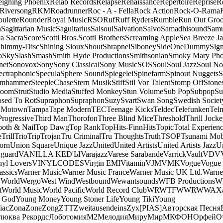
eigning Phoenix
Relab Records
Relapse
Renaissance
Repertoire
Reprise
R
Riversong
RKM
Roadrunner
Roc - A - Fella
Rock Action
Rock-O-Rama
ulette
Rounder
Royal Music
RSO
Ruf
Ruff Ryders
Rumble
Run Out Gro
a
Sagittarian Music
Saguitarius
Salsoul
Salvation
Salvo
Samadhisound
Samu
a Sacra
Score
Scotti Bros.
Scotti Brothers
Screaming Apple
Sea Breeze J
himmy-Disc
Shining Sioux
Shout
Shrapnel
Siboney
SideOneDummy
Sign
o
Sky
Slash
Smash
Smith Hyde Productions
Smithsonian
Smoky Mary Ph
net
Sonovox
Sony
Sony Classical
Sony Music
SOS
Soul
Soul Jazz
Soul No
ectraphonic
Specula
Sphere Sound
Spiegelei
Spinefarm
Spinout Nuggets
S
amhammer
SteepleChase
Stern Musik
Stiff
Stil Vor Talent
Stomp Off
Stone
room
Strut
Studio Media
Stuffed Monkey
Stun Volume
Sub Pop
Subpop
Su
sed To Rot
Supraphon
Supraphon
Suzy
Svart
Swan Song
Swedish Society
 Motown
Tampa
Tape Modern
TEC
Teenage Kicks
Teldec
Telefunken
Tel
Progressive
Third Man
Thorofon
Three Blind Mice
Threshold
Thrill Jock
ooth & Nail
Top Dawg
Top Rank
TopHits-FinnHits
Topic
Total Experien
e
Trill
Trio
Trip
Trojan
Tru Criminal
Tru Thoughts
Truth
TSOP
Tsunami Mo
orn
Union Square
Unique Jazz
United
United Artists
United Artists Jazz
Un
guard
VANILLA KED'Ы
Varajazz
Varese Sarabande
Varrick
Vault
VDV
nyl Lovers
VINYLCODES
Virgin EMI
Vitamin
VJM
VMK
Vogue
Vogue 
assics
Warner Music
Warner Music France
Warner Music UK Ltd.
Warne
 World
Wergo
West Wind
Westbound
Wewantsounds
WFB Productions
W
t
World Music
World Pacific
World Record Club
WRWTFWWR
WWA
X
 God
Young Money
Young Stoner Life
Young Tiki
Young
iac
Zona
Zone
Zong
ZTT
Zweitausendeins
Zyx
[PIAS]
Авторская Песня
люква Рекордс
Лоботомия
М2
Мелодия
МируМир
МКФОН
Орфей
О