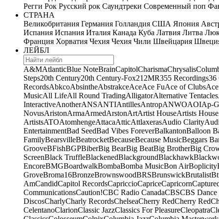
Регги
Рок
Русский рок
Саундтреки
Современный поп
Фан
СТРАНА
Великобритания
Германия
Голландия
США
Япония
Авст
Испания
Испания
Италия
Канада
Куба
Латвия
Литва
Люк
Франция
Хорватия
Чехия
Чехия
Чили
Швейцария
Швеци
ЛЕЙБЛ
A&M
Atlantic
Blue Note
Brain
Capitol
Charisma
Chrysalis
Columb
Steps
20th Century
20th Century-Fox
21
2MR
355 Recordings
36
Records
Abkco
Absinthe
Abstrakce
Ace
Ace Fu
Ace of Clubs
Ace
Music
All Life
All Round Trading
Alligator
Alternative Tentacles
Interactive
Another
ANS
ANTI
Antilles
Antrop
ANWO
AOI
Ap-G
Novus
Ariston
Arma
Armed
Arston
Art
Artist House
Artists House
Artists
ATO
Atomhenge
Attaca
Attic
Attlaxeras
Audio Clarity
Audi
Entertainment
Bad Seed
Bad Vibes Forever
Balkanton
Balloon B
Family
Bearsville
Beatrocket
Because
Because Music
Beggars Ba
Groove
BFish
BGP
Biber
Big Bear
Big Beat
Big Brother
Big Cro
Screen
Black Truffle
Blackened
Blackground
Blackhawk
Blackw
Encore
BMG
Boardwalk
Bomba
Bomba Music
Bon Air
Boplicity
Grove
Broma16
Bronze
Brownswood
BRS
Brunswick
Brutalist
Bt
Am
Candid
Capitol Records
Capriccio
Caprice
Capricorn
Capture
Communications
Caution!
CBC Radio Canada
CBS
CBS Dance 
Discos
Charly
Charly Records
Chelsea
Cherry Red
Cherry Red
Ch
Celentano
Clarion
Classic Jazz
Classics For Pleasure
Cleopatra
Cl
Classics
Colosseum
Colpix
Columbia Jazz
Columbia Masterwork