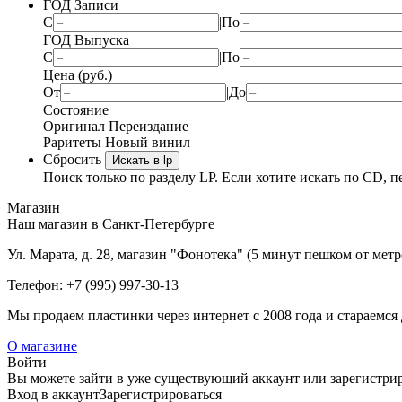
ГОД Записи
С
|
По
ГОД Выпуска
С
|
По
Цена (руб.)
От
|
До
Состояние
Оригинал
Переиздание
Раритеты
Новый винил
Сбросить
Искать в lp
Поиск только по разделу LP. Если хотите искать по CD, п
Магазин
Наш магазин в Санкт-Петербурге
Ул. Марата, д. 28, магазин "Фонотека" (5 минут пешком от мет
Телефон: +7 (995) 997-30-13
Мы продаем пластинки через интернет c 2008 года и стараемся 
О магазине
Войти
Вы можете зайти в уже существующий аккаунт или зарегистриро
Вход
в аккаунт
Зарегистрироваться