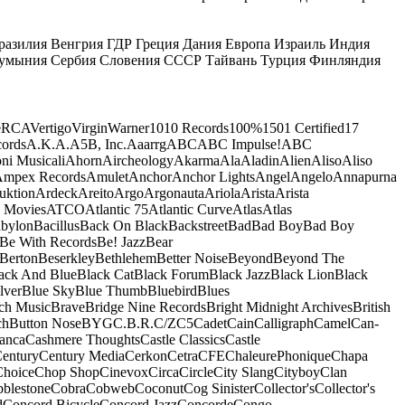
разилия
Венгрия
ГДР
Греция
Дания
Европа
Израиль
Индия
умыния
Сербия
Словения
СССР
Тайвань
Турция
Финляндия
e
RCA
Vertigo
Virgin
Warner
10
10 Records
100%
1501 Certified
17
ords
A.K.A.
A5B, Inc.
Aaarrg
ABC
ABC Impulse!
ABC
ni Musicali
Ahorn
Aircheology
Akarma
Ala
Aladin
Alien
Aliso
Aliso
mpex Records
Amulet
Anchor
Anchor Lights
Angel
Angelo
Annapurna
uktion
Ardeck
Areito
Argo
Argonauta
Ariola
Arista
Arista
 Movies
ATCO
Atlantic 75
Atlantic Curve
Atlas
Atlas
bylon
Bacillus
Back On Black
Backstreet
Bad
Bad Boy
Bad Boy
Be With Records
Be! Jazz
Bear
Berton
Beserkley
Bethlehem
Better Noise
Beyond
Beyond The
ack And Blue
Black Cat
Black Forum
Black Jazz
Black Lion
Black
lver
Blue Sky
Blue Thumb
Bluebird
Blues
ch Music
Brave
Bridge Nine Records
Bright Midnight Archives
British
ch
Button Nose
BYG
C.B.R.
C/Z
C5
Cadet
Cain
Calligraph
Camel
Can-
anca
Cashmere Thoughts
Castle Classics
Castle
entury
Century Media
Cerkon
Cetra
CFE
ChaleurePhonique
Chapa
Choice
Chop Shop
Cinevox
Circa
Circle
City Slang
Cityboy
Clan
blestone
Cobra
Cobweb
Coconut
Cog Sinister
Collector's
Collector's
d
Concord Bicycle
Concord Jazz
Concorde
Congo