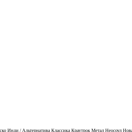
ско
Инди / Альтернатива
Классика
Краутрок
Метал
Неосоул
Нов