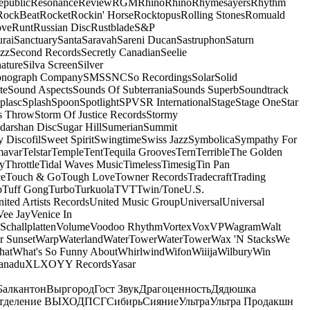
epublic
Resonance
Review
RGM
Rhino
Rhino
Rhymesayers
Rhythm
RockBeat
Rocket
Rockin' Horse
Rocktopus
Rolling Stones
Romuald
ove
Runt
Russian Disc
Rustblade
S&P
rai
Sanctuary
Santa
Saravah
Sareni Ducan
Sastruphon
Saturn
azz
Second Records
Secretly Canadian
Seelie
ature
Silva Screen
Silver
onograph Company
SMS
SNC
So Recordings
Solar
Solid
te
Sound Aspects
Sounds Of Subterrania
Sounds Superb
Soundtrack
plasc
Splash
Spoon
Spotlight
SPV
SR International
Stage
Stage One
Star
s Throw
Storm Of Justice Records
Stormy
darshan Disc
Sugar Hill
Sumerian
Summit
 Discofil
Sweet Spirit
Swingtime
Swiss Jazz
Symbolica
Sympathy For
mavar
Telstar
Temple
Tent
Tequila Grooves
Tern
Terrible
The Golden
ey
Throttle
Tidal Waves Music
Timeless
Timesig
Tin Pan
ce
Touch & Go
Tough Love
Towner Records
Tradecraft
Trading
b
Tuff Gong
Turbo
Turkuola
TVT
Twin/Tone
U.S.
ited Artists Records
United Music Group
Universal
Universal
Vee Jay
Venice In
Schallplatten
Volume
Voodoo Rhythm
Vortex
Vox
VP
Wagram
Walt
r Sunset
Warp
Waterland
WaterTower
WaterTower
Wax 'N Stacks
We
hat
What's So Funny About
Whirlwind
Wifon
Wiiija
Wilbury
Win
anadu
XL
XO
Y
Y Records
Yasar
Балкантон
Выргород
Гост Звук
Драгоценность
Дядюшка
тделение ВЫХОД
ПСГ
Сибирь
Сияние
Ультра
Ультра Продакшн