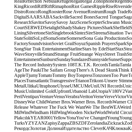
Real
Reflection Nebula
Refuge
Regal
Regal Zonophone
Regent
R
King
Ricordi
Riff
Rift
Rimaphon
Riot Games
Ripple
Rise
Riverside
Distro
Ronco
Rong
Rooster
Rose Avenue
Rostrum
Rough Trade
Ro
Digital
SAAR
SABA
Sackville
Sacred Bones
Sacred Tongue
Sag
Research
Savitor
Savoy
Savoy Jazz
Scene
Scepter
Schwann Music
Court
SERWED
Setalight
Shady
Shakey Pictures
Shark
Sheffield
S
Lining
Silvertone
Sin
Singlebrook
Sintez
Sire
Sireena
Situation Tw
State
Soliti
SoLyd
Soma
Some
Somerset
Sona Gaia Productions
So
Factory
Soundvision
Soviet Grail
Soyuz
Spanish Prayers
Spark
Sp
Song
Star Trak Entertainment
Starline
Stars by Edel
Start
Stax
Ste
Wave
Storyville
Strand
Strange Fruit
Strange Ways
Street Trash
St
Entertainment
Sunburst
Sunday
Sundazed
Sunnyside
Sunset
Suppo
The Record Industry
System 108
T.K.
T.K. Records
Tamla
Tamla
Age
The Pauki
The Saifam Group
There's A Dead Skunk
Think 
Apple
Tjumy
Tomato
Tommy Boy
Tonpress
Tonzonen
Too Pure
T
Places
Transatlantic
Transgressive
Trianon
Trikont-Unsere Stimm
Metal
Ulitka
Ultraphone
Ulysse
UMC
UMe
Uni
UNI Records
Unic
Music
Unlimited Gold
Upfront
Urbanoid Lab
Utopia
V180
V2
Van
Peril
Ventipax
Venture
Venus
Verabra
Veriton
Verne
Verve
Victor
Vi
Disney
War Child
Warner Bros.
Warner Bros. Records
Warner Cl
Release Whatever The Fuck We Want
We The Best
WEA
Weird
Mil
Wind
Windham Hill
Wing
Wooden Nickel
World
World Circui
Plakcılık
YEAR0001
Yellow
Yona
You've Changed
Young
Young
Turks
YZY
ZAN
Zapisy
Zappa
ZBS
ZDF
Zerolandia
Zickzack
Zod
Рекордс
Золотая Долина
Издательство Clever
КАЧ
Клюква
К