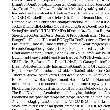
Drum
ConJoint
Consolation
Constant
Contemporary
Contour
Cont
Jazz
Croatia
Crocos
Crown
Crush
Crush Music
Crystal
Crystal Cle
Records
Dais
Dandelion
Dark Entries
Dark Horse
Darkroom
Data
Vu
DEKO
Delabel
Delmark
Delos
Delta
Demon
Demon Music Gr
Harmonia Mundi
Deutscher Schallplattenclub
Devil Discos
DFA
Jockey
Dischord
Discipline Global Mobile
Disco Doge
Disco Hal
Swing
Division
DJ ПЛАЩ
DJM
Do It
Doctor Jazz
Dogma Rgaza
Street
Dureco
Durium
Dusty Beats
E A Production
Ear
Ear Music
Banger
Edel
Edition Telemark
EG
Egg
Ela Ton
Electrecord
Electri
Ltd
EmArcy
Embassy
Ember
Embryo
Emerald Gem
Emergency
E
Records
Enrage
Ensign
Enterprise
Epic
Epitaph
Erased Tapes
Erat
Beat
Fabrika
Factory
Factory Benelux
Fair Youth
Fame
Fantasy
Fa
Dutchman
Flying High
Flying Nun Europe
FMP
FNR
Fontana
Fo
SRL
Fueled By Ramen
Full Time Hobby
Funk Garage
Fusion
Fu
Dreams
Ghosteen
Ghostly International
Giant
Giants Of Jazz
Gig
Bop!
Godz ov War Productions
Golden Chariot
Golden Core
Gol
Truckers
Greco-Roman
Green Line
Green Sabre
GRP
Grunt
Grupp
Bird
Harbourtown
Harlekijn
Harmonia
Harmonia Mundi
Harmoni
Inc.
Herrensauna
Hid
Hidden Harmony
High Roller
Highway
Him
Plak
Human Re Sources
Hungaroton
Hydrogen Dukebox
Hyper
The Red
INA
Indigo Aera
Indochina
Infinity
Ingo
Init
Injection Di
Production
Interphon
Interscope
Interscope Records
Intuition
Inva
Adventures
Jagjaguwar
Jakarta
Janus
JAPO
JARO
Jas
Jasmin
Jasm
Story
Jazz4ever
Jazzland
Jazzpoint
Jazztone
JB
JCOA
JDC
Jet
Jeton