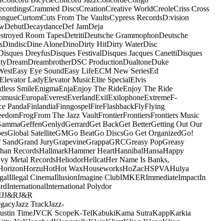
ecordings
Crammed Discs
Creation
Creative World
Creole
Criss Cross
ongue
Curtom
Cuts From The Vaults
Cypress Records
D:vision
ow
Debut
Decaydance
Def Jam
Deja
stroyed Room Tapes
Detriti
Deutsche Grammophon
Deutsche
s
Dindisc
Dine Alone
Dino
Dirty Hit
Dirty Water
Disc
Disques Dreyfus
Disques Festival
Disques Jacques Canetti
Disques
ty
Dream
Dreambrother
DSC Production
Dualtone
Duke
West
Easy Eye Sound
Easy Life
ECM New Series
Ed
Elevator Lady
Elevator Music
Elite Special
Elvis
dless Smile
Enigma
Enja
Enjoy The Ride
Enjoy The Ride
omusic
Europa
Everest
Everland
Exil
Exilophone
Extreme
F-
ce Panda
Finlandia
Finngospel
Fire
Flashback
Fly
Flying
eedom
Frog
From The Jazz Vault
Frontier
Frontiers
Frontiers Music
Gamma
Geffen
Genlyd
Gerrard
Get Back
Get Better
Getting Out Our
pes
Global Satellite
GM
Go Beat
Go Discs
Go Get Organized
Go!
f Sand
Grand Jury
Grapevine
Grappa
GRC
Greasy Pop
Greasy
han Records
Hallmark
Hammer Heart
Hannibal
Hansa
Happy
vy Metal Records
Heliodor
Hellcat
Her Name Is Banks,
Horizon
Horzu
Hot
Hot Wax
Houseworks
HoZac
HSPVA
Hulya
egal
Illegal Cinema
Illusion
Imagine Club
IMKER
Immediate
Impact
In
ord
International
International Polydor
M
J
J&R
J&R
egacy
Jazz Track
Jazz-
Justin Time
JVC
K Scope
K-Tel
Kabuki
Kama Sutra
Kapp
Karkia