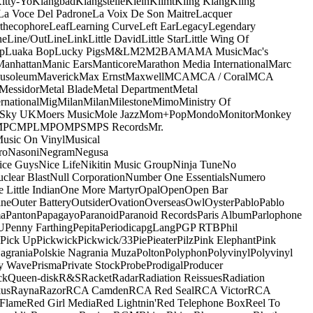
itty-Yo
Klangbad
Klangstelle
Klein
Klimt
Kling Klang
Kling
La Voce Del Padrone
La Voix De Son Maitre
Lacquer
thecophore
Leaf
Learning Curve
Left Ear
Legacy
Legendary
ne
Line/OutLine
Link
Little David
Little Star
Little Wing Of
p
Luaka Bop
Lucky Pigs
M&L
M2
M2BA
MA
MA Music
Mac's
Manhattan
Manic Ears
Manticore
Marathon Media International
Marc
usoleum
Maverick
Max Ernst
Maxwell
MCA
MCA / Coral
MCA
Messidor
Metal Blade
Metal Department
Metal
rnational
Mig
Milan
Milan
Milestone
Mimo
Ministry Of
 Sky UK
Moers Music
Mole Jazz
Mom+Pop
Mondo
Monitor
Monkey
MPC
MPL
MPO
MPS
MPS Records
Mr.
usic On Vinyl
Musical
ro
Nasoni
Negram
Negusa
ice Guys
Nice Life
Nikitin Music Group
Ninja Tune
No
clear Blast
Null Corporation
Number One Essentials
Numero
 Little Indian
One More Martyr
Opal
Open
Open Bar
ine
Outer Battery
Outsider
Ovation
Overseas
Owl
Oyster
Pablo
Pablo
ma
Panton
Papagayo
Paranoid
Paranoid Records
Paris Album
Parlophone
U
Penny Farthing
Pepita
Periodica
pgLang
PGP RTB
Phil
Pick Up
Pickwick
Pickwick/33
Pie
Pieater
Pilz
Pink Elephant
Pink
agrania
Polskie Nagrania Muza
Polton
Polyphon
Polyvinyl
Polyvinyl
y Wave
Prisma
Private Stock
Probe
Prodigal
Producer
ck
Queen-disk
R&S
Racket
Radar
Radiation Reissues
Radiation
us
Rayna
Razor
RCA Camden
RCA Red Seal
RCA Victor
RCA
Flame
Red Girl Media
Red Lightnin'
Red Telephone Box
Reel To