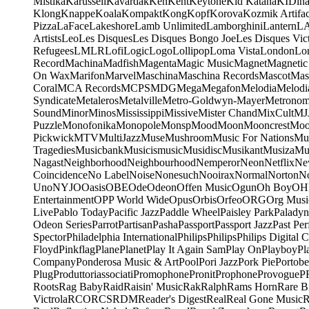
Mistika
Karussell
Kavardak
Ken
Kent
Keytone
Kid Katana
KIDin
Klong
Knappe
Koala
Kompakt
Kong
Kopf
Korova
Kozmik Artifac
Pizza
LaFace
Lakeshore
Lamb Unlimited
Lamborghini
Lantern
L
Artists
Leo
Les Disques
Les Disques Bongo Joe
Les Disques Vic
Refugees
LMLR
Lofi
Logic
Logo
Lollipop
Loma Vista
London
Lo
Record
Machina
Madfish
Magenta
Magic Music
Magnet
Magnetic
On Wax
Marifon
Marvel
Maschina
Maschina Records
Mascot
Mas
Coral
MCA Records
MCPS
MDG
Mega
Megafon
Melodia
Melodi
Syndicate
Metaleros
Metalville
Metro-Goldwyn-Mayer
Metrono
Sound
Minor
Minos
Mississippi
Missive
Mister Chand
MixCult
MJ
Puzzle
Monofonika
Monopole
Monsp
Mood
Moon
Mooncrest
Moo
Pickwick
MTV
MultiJazz
Muse
Mushroom
Music For Nations
Mus
Tragedies
Musicbank
Musicismusic
Musidisc
Musikant
Musiza
Mu
Nagast
Neighborhood
Neighbourhood
Nemperor
Neon
Netflix
Ne
Coincidence
No Label
Noise
Nonesuch
Nooirax
Normal
Norton
N
Uno
NYJO
Oasis
OBE
Ode
Odeon
Offen Music
Ogun
Oh Boy
OH
Entertainment
OPP World Wide
Opus
Orbis
Orfeo
ORG
Org Musi
Live
Pablo Today
Pacific Jazz
Paddle Wheel
Paisley Park
Paladyn
Odeon Series
Parrot
Partisan
Pasha
Passport
Passport Jazz
Past Per
Spector
Philadelphia International
Philips
Philips
Philips Digital C
Floyd
Pinkflag
Plane
Planet
Play It Again Sam
Play On
Playboy
Pl
Company
Ponderosa Music & Art
Pool
Pori Jazz
Pork Pie
Portobe
Plug
Produttoriassociati
Promophone
Pronit
Prophone
Provogue
P
Roots
Rag Baby
Raid
Raisin' Music
Rak
Ralph
Rams Horn
Rare B
Victrola
RCO
RCS
RDM
Reader's Digest
Real
Real Gone Music
R