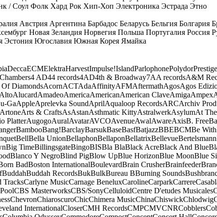
к / Соул
Фолк
Хард Рок
Хип-Хоп
Электроника
Эстрада
Этно
ралия
Австрия
Аргентина
Барбадос
Беларусь
Бельгия
Болгария
Б
сембург
Новая Зеландия
Норвегия
Польша
Португалия
Россия
Р
я
Эстония
Югославия
Южная Корея
Ямайка
ia
Decca
ECM
Elektra
Harvest
Impulse!
Island
Parlophone
Polydor
Prestig
 Chambers
4 AD
44 records
4AD
4th & Broadway
7A
A records
A&M Rec
 Of Diamonds
Acorn
ACT
Ada
Affinity
AFM
Aftermath
Agos
Agos Edizio
Alto
Alucard
Amadeo
America
American
American Clave
Amiga
Ampex
A
u-Ga
Apple
Aprelevka Sound
April
Aqualoop Records
ARC
Archiv Prod
Artone
Arts & Crafts
As
Astan
Asthmatic Kitty
Astralwerk
Asylum
At The
o Platter
Augogo
Aural
Avatar
AVCO
Avenue
Awal
Aware
Axis
B. Free
Ba
anger
Bamboo
Bang!
Barclay
Barsuk
Base
Basf
Batjazz
BBE
BCM
Be With
nquet
Bell
Bella Union
Bellaphon
Bellapon
Bellatrix
Bellevue
Bertelsmann
wn
Big Time
Billingsgate
Bingo
BIS
Bla Bla
Black Acre
Black And Blue
Bl
ood
Blanco Y Negro
Blind Pig
Blow Up
Blue Horizon
Blue Moon
Blue Si
Born Bad
Boston International
Boulevard
Brain Crusher
Brainfeeder
Bran
f
Buddah
Buddah Records
Buk
Bulk
Bureau B
Burning Sounds
Bushbran
d Tracks
Carlyne Music
Carnage Benelux
Caroline
Carpark
Carrere
Casabl
Pool
CBS Masterworks
CBS/Sony
Celluloid
Centre D'etudes Musicales
C
ess
Chevron
Chiaroscuro
Chic
Chimera Music
China
Chiswick
Chlodwig
eveland International
Closer
CMH Records
CMP
CMV
CNR
Cobblers
Cob
s
Columbia Odyssey
Commodore
Compost
Concept
Concert Hall
Concor