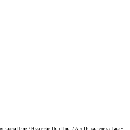
ая волна
Панк / Нью вейв
Поп
Прог / Арт
Психоделик / Гараж