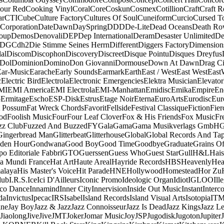
our Red
Cooking Vinyl
Coral
Core
Coskun
Cosmex
Cotillion
Craft
Craft R
ar
CTI
Cube
Culture Factory
Cultures Of Soul
Cuneiform
Curcio
Cursed T
 Corporation
Date
Dawn
DaySpring
DDD
De-Lite
Dead Oceans
Death R
oup
Demos
Denovali
DEP
Dep International
Deram
Desaster Unlimited
De
DGC
dh2
Die Stimme Seines Herrn
Different
Diggers Factory
Dimension
al
Discom
Discophon
Discovery
Discreet
Disque Pointu
Disques Dreyfus
Dol
Dominion
Domino
Don Giovanni
Dormouse
Down At Dawn
Drag Ci
Ear-Music
Earache
Early Sounds
Earmark
Earth
East / West
East West
East
c
Electric Bird
Electrola
Electronic Emergencies
Elektra Musician
Elevator
MI
EMI America
EMI Electrola
EMI-Manhattan
Emidisc
Emika
Empire
En
o
Ermitage
Escho
ESP-Disk
Estrus
Etage Noir
Eterna
EuroArts
Eurodisc
Eur
t Possum
Fat Wreck Chords
Favorit
Fellside
Festival Classique
Fiction
Fier
od
Foolish Music
Four
Four Leaf Clover
Fox & His Friends
Fox Music
Fr
zz Club
Fuzzed And Buzzed
FY
Gala
Gama
Gama Musikverlags GmbH
Gingerbread Man
Glitterbeat
Glitterhouse
Global
Global Records And Ta
den Hour
Gondwana
Good Boy
Good Time
Goodbye
Graduate
Grains O
o Editoriale Fabbri
GTO
Guerssen
Guess Who
Guest Star
Gull
H&L
Hais
a Mundi France
Hat Art
Haute Areal
Hayride Records
HBS
Heavenly
Hea
alaya
His Master's Voice
Hit Parade
HNE
Hollywood
Homestead
Hor Zu
dub
I.R.S.
Ice
Ici D'Ailleurs
Iconic Promo
Ideologic Organ
Idiot
IGLOO
Ill
sco Dance
Innamind
Inner City
Innervision
Inside Out Music
Instant
Interc
da
Invictus
Ipecac
IRS
Isabel
Island Records
Island Visual Arts
Isotopia
IT
ine
Jay Boy
Jazz & Jazz
Jazz Connoisseur
Jazz Is Dead
Jazz Kings
Jazz L
Jiaolong
Jive
Jive
JMT
Joker
Jomar Music
Joy
JSP
Jugodisk
Jugoton
Jupiter