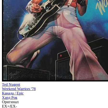
Ted Nugent
Weekend Warriors '78
Канада /
Epic
Хард Рок
Оригинал
EX+/EX-