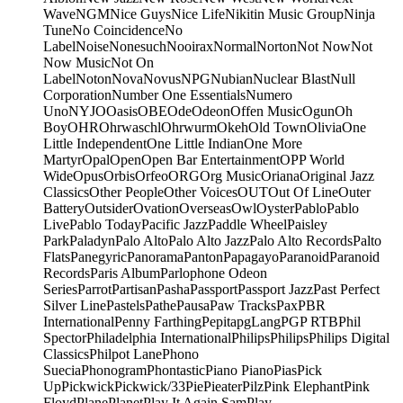
Wave
NGM
Nice Guys
Nice Life
Nikitin Music Group
Ninja
Tune
No Coincidence
No
Label
Noise
Nonesuch
Nooirax
Normal
Norton
Not Now
Not
Now Music
Not On
Label
Noton
Nova
Novus
NPG
Nubian
Nuclear Blast
Null
Corporation
Number One Essentials
Numero
Uno
NYJO
Oasis
OBE
Ode
Odeon
Offen Music
Ogun
Oh
Boy
OHR
Ohrwaschl
Ohrwurm
Okeh
Old Town
Olivia
One
Little Independent
One Little Indian
One More
Martyr
Opal
Open
Open Bar Entertainment
OPP World
Wide
Opus
Orbis
Orfeo
ORG
Org Music
Oriana
Original Jazz
Classics
Other People
Other Voices
OUT
Out Of Line
Outer
Battery
Outsider
Ovation
Overseas
Owl
Oyster
Pablo
Pablo
Live
Pablo Today
Pacific Jazz
Paddle Wheel
Paisley
Park
Paladyn
Palo Alto
Palo Alto Jazz
Palo Alto Records
Palto
Flats
Panegyric
Panorama
Panton
Papagayo
Paranoid
Paranoid
Records
Paris Album
Parlophone Odeon
Series
Parrot
Partisan
Pasha
Passport
Passport Jazz
Past Perfect
Silver Line
Pastels
Pathe
Pausa
Paw Tracks
Pax
PBR
International
Penny Farthing
Pepita
pgLang
PGP RTB
Phil
Spector
Philadelphia International
Philips
Philips
Philips Digital
Classics
Philpot Lane
Phono
Suecia
Phonogram
Phontastic
Piano Piano
Pias
Pick
Up
Pickwick
Pickwick/33
Pie
Pieater
Pilz
Pink Elephant
Pink
Floyd
Plane
Planet
Play It Again Sam
Play