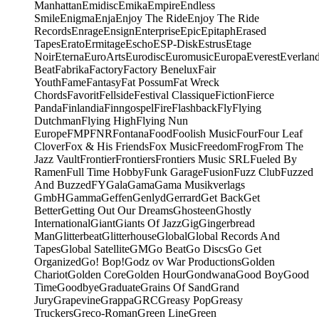
Manhattan
Emidisc
Emika
Empire
Endless
Smile
Enigma
Enja
Enjoy The Ride
Enjoy The Ride
Records
Enrage
Ensign
Enterprise
Epic
Epitaph
Erased
Tapes
Erato
Ermitage
Escho
ESP-Disk
Estrus
Etage
Noir
Eterna
EuroArts
Eurodisc
Euromusic
Europa
Everest
Everlan
Beat
Fabrika
Factory
Factory Benelux
Fair
Youth
Fame
Fantasy
Fat Possum
Fat Wreck
Chords
Favorit
Fellside
Festival Classique
Fiction
Fierce
Panda
Finlandia
Finngospel
Fire
Flashback
Fly
Flying
Dutchman
Flying High
Flying Nun
Europe
FMP
FNR
Fontana
Food
Foolish Music
Four
Four Leaf
Clover
Fox & His Friends
Fox Music
Freedom
Frog
From The
Jazz Vault
Frontier
Frontiers
Frontiers Music SRL
Fueled By
Ramen
Full Time Hobby
Funk Garage
Fusion
Fuzz Club
Fuzzed
And Buzzed
FY
Gala
Gama
Gama Musikverlags
GmbH
Gamma
Geffen
Genlyd
Gerrard
Get Back
Get
Better
Getting Out Our Dreams
Ghosteen
Ghostly
International
Giant
Giants Of Jazz
Gig
Gingerbread
Man
Glitterbeat
Glitterhouse
Global
Global Records And
Tapes
Global Satellite
GM
Go Beat
Go Discs
Go Get
Organized
Go! Bop!
Godz ov War Productions
Golden
Chariot
Golden Core
Golden Hour
Gondwana
Good Boy
Good
Time
Goodbye
Graduate
Grains Of Sand
Grand
Jury
Grapevine
Grappa
GRC
Greasy Pop
Greasy
Truckers
Greco-Roman
Green Line
Green