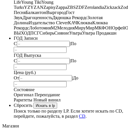
Life
Young Tiki
Young
Turks
YZY
ZAN
Zapisy
Zappa
ZBS
ZDF
Zerolandia
Zickzack
Zod
Песня
Балкантон
Выргород
Гост
Звук
Драгоценность
Дядюшка Рекордс
Золотая
Долина
Издательство Clever
КАЧ
Клюква
Клюква
Рекордс
Лоботомия
М2
Мелодия
МируМир
МКФОН
Орфей
О
ВЫХОД
ПСГ
Сибирь
Сияние
Ультра
Ультра Продакшн
ГОД Записи
С
|
По
ГОД Выпуска
С
|
По
Цена (руб.)
От
|
До
Состояние
Оригинал
Переиздание
Раритеты
Новый винил
Сбросить
Искать в lp
Поиск только по разделу LP. Если хотите искать по CD,
перейдите, пожалуйста, в раздел
CD
.
Магазин