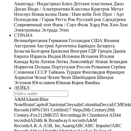
Авангард / Индастриал
Блюз
Детские пластинки
Джаз
Диско
Инди / Альтернатива
Классика
Краутрок
Метал
Неосоул
Новая волна
Панк / Нью вейв
Поп
Прог / Арт
Психоделик / Гараж
Регги
Рок
Русский рок
Саундтреки
Современный поп
Фанк / Соул
Фолк
Хард Рок
Хип-Хоп
Электроника
Эстрада
Этно
СТРАНА
Великобритания
Германия
Голландия
США
Япония
Австралия
Австрия
Аргентина
Барбадос
Беларусь
Бельгия
Болгария
Бразилия
Венгрия
ГДР
Греция
Дания
Европа
Израиль
Индия
Испания
Испания
Италия
Канада
Куба
Латвия
Литва
Люксембург
Новая Зеландия
Норвегия
Польша
Португалия
Россия
Румыния
Сербия
Словения
СССР
Тайвань
Турция
Финляндия
Франция
Хорватия
Чехия
Чехия
Чили
Швейцария
Швеция
Эстония
Югославия
Южная Корея
Ямайка
ЛЕЙБЛ
A&M
Atlantic
Blue
Note
Brain
Capitol
Charisma
Chrysalis
Columbia
Decca
ECM
Elek
Records
100%
1501 Certified
17 Steps
20th Century
20th
Century-Fox
21
2MR
355 Recordings
36 Chambers
4 AD
44
records
4AD
4th & Broadway
A records
A&M
Records
A.K.A.
A5B, Inc.
Aaarrg
ABC
ABC Impulse!
ABC
Records
Abkco
Absinthe
Abstrakce
Ace
Ace Fu
Ace of