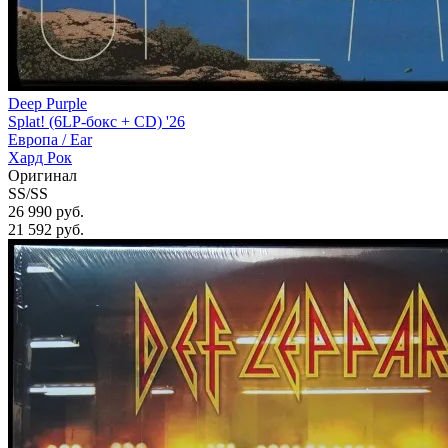
Deep Purple
Splat! (6LP-бокс + CD) '26
Европа /
Ear
Хард Рок
Оригинал
SS/SS
26 990 руб.
21 592
руб.