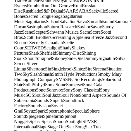
Trade
Roulette
Rounder
Royal Music
RSO
Ruf
Ruff
Ryders
Rumble
Run Out Groove
Runt
Russian
Disc
Rustblade
S&P Digital
SAAR
SABA
Sackville
Sacred
Bones
Sacred Tongue
Saga
Sagittarian
Music
Saguitarius
Salsoul
Salvation
Salvo
Samadhisound
Samurai
Ducan
Sastruphon
Saturn Research
Savitor
Savoy
Savoy
Jazz
Scene
Scepter
Schwann Musica Sacra
Score
Scotti
Bros.
Scotti Brothers
Screaming Apple
Sea Breeze Jazz
Second
Records
Secretly Canadian
Seelie
Court
SERWED
Setalight
Shady
Shakey
Pictures
Shark
Sheffield
Shimmy-Disc
Shining
Sioux
Shout
Shrapnel
Siboney
SideOneDummy
Signature
Silva
Screen
Silver
Lining
Silvertone
Sin
Singlebrook
Sintez
Sire
Sireena
Situation
Two
Sky
Slash
Smash
Smith Hyde Productions
Smoky Mary
Phonograph Company
SMS
SNC
So Recordings
Solar
Solid
State
Soliti
SoLyd
Soma
Some
Somerset
Sona Gaia
Productions
Sonet
Sonovox
Sony
Sony Classical
Sony
Music
SOS
Soul
Soul Jazz
Soul Note
Sound Aspects
Sounds Of
Subterrania
Sounds Superb
Soundtrack
Factory
Soundvision
Soviet
Grail
Soyuz
Spark
Spectraphonic
Specula
Sphere
Sound
Spiegelei
Spinefarm
Spinout
Nuggets
Splasc
Splash
Spoon
Spotlight
SPV
SR
International
Stage
Stage One
Star Song
Star Trak