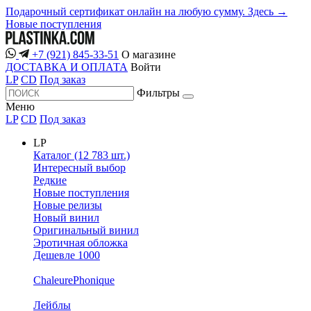
Подарочный сертификат онлайн на любую сумму. Здесь →
Новые поступления
+7 (921) 845-33-51
О магазине
ДОСТАВКА И ОПЛАТА
Войти
LP
CD
Под заказ
Фильтры
Меню
LP
CD
Под заказ
LP
Каталог (12 783 шт.)
Интересный выбор
Редкие
Новые поступления
Новые релизы
Новый винил
Оригинальный винил
Эротичная обложка
Дешевле 1000
ChaleurePhonique
Лейблы