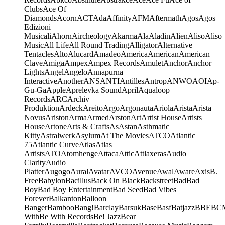
Clubs
Ace Of
Diamonds
Acorn
ACT
Ada
Affinity
AFM
Aftermath
Agos
Agos
Edizioni
Musicali
Ahorn
Aircheology
Akarma
Ala
Aladin
Alien
Aliso
Aliso
Music
All Life
All Round Trading
Alligator
Alternative
Tentacles
Alto
Alucard
Amadeo
America
American
American
Clave
Amiga
Ampex
Ampex Records
Amulet
Anchor
Anchor
Lights
Angel
Angelo
Annapurna
Interactive
Another
ANS
ANTI
Antilles
Antrop
ANWO
AOI
Ap-
Gu-Ga
Apple
Aprelevka Sound
April
Aqualoop
Records
ARC
Archiv
Produktion
Ardeck
Areito
Argo
Argonauta
Ariola
Arista
Arista
Novus
Ariston
Arma
Armed
Arston
Art
Artist House
Artists
House
Artone
Arts & Crafts
As
Astan
Asthmatic
Kitty
Astralwerk
Asylum
At The Movies
ATCO
Atlantic
75
Atlantic Curve
Atlas
Atlas
Artists
ATO
Atomhenge
Attaca
Attic
Attlaxeras
Audio
Clarity
Audio
Platter
Augogo
Aural
Avatar
AVCO
Avenue
Awal
Aware
Axis
B.
Free
Babylon
Bacillus
Back On Black
Backstreet
Bad
Bad
Boy
Bad Boy Entertainment
Bad Seed
Bad Vibes
Forever
Balkanton
Balloon
Banger
Bamboo
Bang!
Barclay
Barsuk
Base
Basf
Batjazz
BBE
BC
With
Be With Records
Be! Jazz
Bear