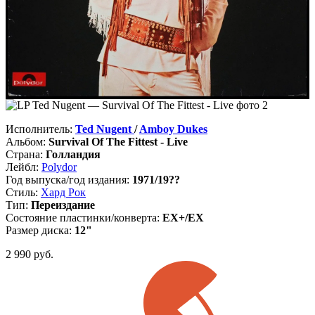
Исполнитель:
Ted Nugent
/
Amboy Dukes
Альбом:
Survival Of The Fittest - Live
Страна:
Голландия
Лейбл:
Polydor
Год выпуска/год издания:
1971/19??
Стиль:
Хард Рок
Тип:
Переиздание
Состояние пластинки/конверта:
EX+/EX
Размер диска:
12"
2 990
руб.