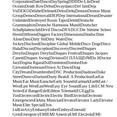
Corporation
Date
Dawn
DaySpring
DDD
De-Lite
Dead
Oceans
Death Row
Debut
Decaydance
Def Jam
Deja
Vu
DEKO
Delabel
Delmark
Delos
Delta
Demon
Demon Music
Group
Demos
Denovali
DEP
Dep International
Deram
Desaster
Unlimited
Destroyed Room Tapes
Detriti
Deutsche
Grammophon
Deutsche Harmonia Mundi
Deutscher
Schallplattenclub
Devil Discos
DFA
DGC
Die Stimme Seines
Herrn
Different
Diggers Factory
Dimensions
Dindisc
Dine
Alone
Dino
Dirty Hit
Dirty Water
Disc
Jockey
Dischord
Discipline Global Mobile
Disco Doge
Disco
Halal
Discom
Discophon
Discovery
Discreet
Disques
Dreyfus
Disques Dreyfus
Disques Festival
Disques Jacques
Canetti
Disques Swing
Division
DJ ПЛАЩ
DJM
Do It
Doctor
Jazz
Dogma Rgaza
Dol
Dominion
Domino
Don
Giovanni
Dormouse
Down At Dawn
Drag
City
Dream
Dreambrother
DSC Production
Dualtone
Duke
Street
Dureco
Durium
Dusty Beats
E A Production
Ear
Ear
Music
Ear-Music
Earache
Early Sounds
Earmark
Earth
East /
West
East West
EastWest
Easy Eye Sound
Easy Life
ECM New
Series
Ed Banger
Edel
Edition Telemark
EG
Egg
Ela
Ton
Electrecord
Electric
Electric Bird
Electrola
Electronic
Emergencies
Elektra Musician
Elevator
Elevator Lady
Elevator
Music
Elite Special
Elvis
Ltd
EmArcy
Embassy
Ember
Embryo
Emerald
Gem
Emergency
EMI
EMI America
EMI Electrola
EMI-