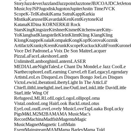
Story
Jazz4ever
Jazzland
Jazzpoint
Jazztone
JB
JCOA
JDC
Jet
Jeton
Music
Joy
JSP
Jugodisk
Jugoton
Jupiter
Justin Time
JVC
K
Scope
K-Tel
Kabuki
Kama Sutra
Kapp
Karkia
Mistika
Karussell
Kavardak
Ken
Kent
Keytone
Kid
Katana
KIDina KORNER
Kill Rock
Stars
King
Kingsize
Kirshner
Kismet
Kitchenware
Kitty-
Yo
Klangbad
Klangstelle
Klein
Klimt
Kling Klang
Kling
Klong
Knappe
Koala
Kompakt
Kong
Kopf
Korova
Kozmik
Artifactz
Kranky
Krem
Krunk
Kscope
Kuckuck
KultFront
Kurone
Voce Del Padrone
La Voix De Son Maitre
Lacquer
Pizza
LaFace
Lakeshore
Lamb
Unlimited
Lamborghini
Lantern
LASER
MEDIA
LateNightTales
Le Chant Du Monde
Le Jazz Cool
Le
Narthecophore
Leaf
Learning Curve
Left Ear
Legacy
Legendary
Artists
Leo
Les Disques
Les Disques Bongo Joe
Les Disques
Victo
Lewis
Liberation
Liberty
Light In The Attic
Lil'
Chief
Lilith
Limelight
Line
Line/OutLine
Link
Little David
Little
Star
Little Wing Of
Refugees
LMLR
Lofi
Logic
Logo
Lollipop
Loma
Vista
London
Long Hair
Look Back
Lotus
Lotus
Eye
Lou
Loud
Love
Lovely Music
LoveTap
Luaka Bop
Lucky
Pigs
M&L
M2
M2BA
MA
MA Music
Mac's
Record
Machina
Madfish
Magenta
Magic
Music
Magnet
Magnetic Loft
Main
Event
Mainstream
MAM
Mama Barley
Mama Told