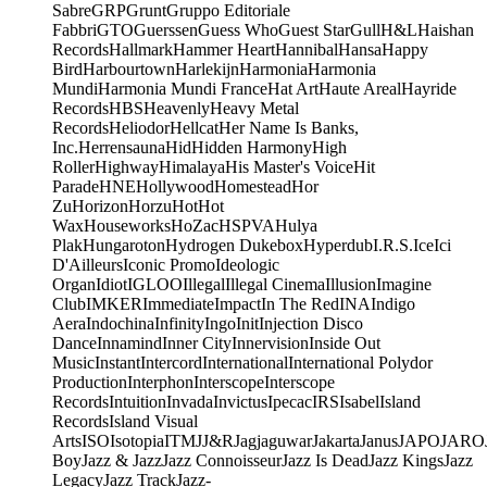
Sabre
GRP
Grunt
Gruppo Editoriale
Fabbri
GTO
Guerssen
Guess Who
Guest Star
Gull
H&L
Haishan
Records
Hallmark
Hammer Heart
Hannibal
Hansa
Happy
Bird
Harbourtown
Harlekijn
Harmonia
Harmonia
Mundi
Harmonia Mundi France
Hat Art
Haute Areal
Hayride
Records
HBS
Heavenly
Heavy Metal
Records
Heliodor
Hellcat
Her Name Is Banks,
Inc.
Herrensauna
Hid
Hidden Harmony
High
Roller
Highway
Himalaya
His Master's Voice
Hit
Parade
HNE
Hollywood
Homestead
Hor
Zu
Horizon
Horzu
Hot
Hot
Wax
Houseworks
HoZac
HSPVA
Hulya
Plak
Hungaroton
Hydrogen Dukebox
Hyperdub
I.R.S.
Ice
Ici
D'Ailleurs
Iconic Promo
Ideologic
Organ
Idiot
IGLOO
Illegal
Illegal Cinema
Illusion
Imagine
Club
IMKER
Immediate
Impact
In The Red
INA
Indigo
Aera
Indochina
Infinity
Ingo
Init
Injection Disco
Dance
Innamind
Inner City
Innervision
Inside Out
Music
Instant
Intercord
International
International Polydor
Production
Interphon
Interscope
Interscope
Records
Intuition
Invada
Invictus
Ipecac
IRS
Isabel
Island
Records
Island Visual
Arts
ISO
Isotopia
ITM
J
J&R
Jagjaguwar
Jakarta
Janus
JAPO
JARO
Boy
Jazz & Jazz
Jazz Connoisseur
Jazz Is Dead
Jazz Kings
Jazz
Legacy
Jazz Track
Jazz-