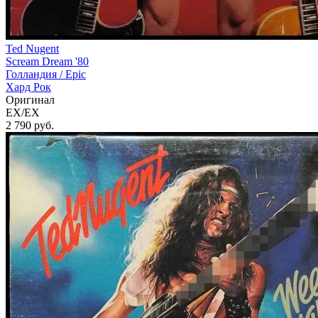
Ted Nugent
Scream Dream '80
Голландия /
Epic
Хард Рок
Оригинал
EX/EX
2 790
руб.