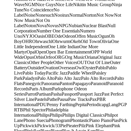
Wave
NGM
Nice Guys
Nice Life
Nikitin Music Group
Ninja
Tune
No Coincidence
No
Label
Noise
Nonesuch
Nooirax
Normal
Norton
Not Now
Not
Now Music
Not On
Label
Noton
Nova
Novus
NPG
Nubian
Nuclear Blast
Null
Corporation
Number One Essentials
Numero
Uno
NYJO
Oasis
OBE
Ode
Odeon
Offen Music
Ogun
Oh
Boy
OHR
Ohrwaschl
Ohrwurm
Okeh
Old Town
Olivia
One
Little Independent
One Little Indian
One More
Martyr
Opal
Open
Open Bar Entertainment
OPP World
Wide
Opus
Orbis
Orfeo
ORG
Org Music
Oriana
Original Jazz
Classics
Other People
Other Voices
OUT
Out Of Line
Outer
Battery
Outsider
Ovation
Overseas
Owl
Oyster
Pablo
Pablo
Live
Pablo Today
Pacific Jazz
Paddle Wheel
Paisley
Park
Paladyn
Palo Alto
Palo Alto Jazz
Palo Alto Records
Palto
Flats
Panegyric
Panorama
Panton
Papagayo
Paranoid
Paranoid
Records
Paris Album
Parlophone Odeon
Series
Parrot
Partisan
Pasha
Passport
Passport Jazz
Past Perfect
Silver Line
Pastels
Pathe
Pausa
Paw Tracks
Pax
PBR
International
PDU
Penny Farthing
Pepita
Periodica
pgLang
PGP
RTB
Phil Spector
Philadelphia
International
Philips
Philips
Philips Digital Classics
Philpot
Lane
Phono Suecia
Phonogram
Phontastic
Piano Piano
Pias
Pick
Up
Pickwick
Pickwick/33
Pie
Pieater
Pilz
Pink Elephant
Pink
Floyd
Pinkflag
Plane
Planet
Play It Again Sam
Play