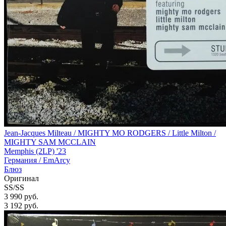
Jean-Jacques Milteau / MIGHTY MO RODGERS / Little Milton /
MIGHTY SAM MCCLAIN
Memphis (2LP) '23
Германия /
EmArcy
Блюз
Оригинал
SS/SS
3 990 руб.
3 192
руб.