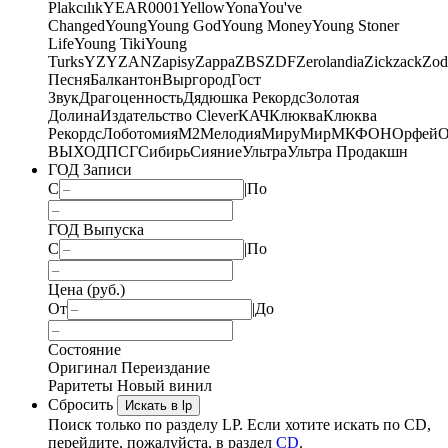
Plakcılık
YEAR0001
Yellow
Yona
You've
Changed
Young
Young God
Young Money
Young Stoner
Life
Young Tiki
Young
Turks
YZY
ZAN
Zapisy
Zappa
ZBS
ZDF
Zerolandia
Zickzack
Zod
Песня
Балкантон
Выргород
Гост
Звук
Драгоценность
Дядюшка Рекордс
Золотая
Долина
Издательство Clever
КАЧ
Клюква
Клюква
Рекордс
Лоботомия
М2
Мелодия
МируМир
МКФОН
Орфей
О
ВЫХОД
ПСГ
Сибирь
Сияние
Ультра
Ультра Продакшн
ГОД Записи
С
|
По
ГОД Выпуска
С
|
По
Цена (руб.)
От
|
До
Состояние
Оригинал
Переиздание
Раритеты
Новый винил
Сбросить
Искать в lp
Поиск только по разделу LP. Если хотите искать по CD,
перейдите, пожалуйста, в раздел
CD
.