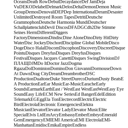
Oceans
Death Row
Debut
Decaydance
Def Jam
Deja
Vu
DEKO
Delabel
Delmark
Delos
Delta
Demon
Demon Music
Group
Demos
Denovali
DEP
Dep International
Deram
Desaster
Unlimited
Destroyed Room Tapes
Detriti
Deutsche
Grammophon
Deutsche Harmonia Mundi
Deutscher
Schallplattenclub
Devil Discos
DFA
DGC
dh2
Die Stimme
Seines Herrn
Different
Diggers
Factory
Dimensions
Dindisc
Dine Alone
Dino
Dirty Hit
Dirty
Water
Disc Jockey
Dischord
Discipline Global Mobile
Disco
Doge
Disco Halal
Discom
Discophon
Discovery
Discreet
Disque
Pointu
Disques Dreyfus
Disques Dreyfus
Disques
Festival
Disques Jacques Canetti
Disques Swing
Division
DJ
ПЛАЩ
DJM
Do It
Doctor Jazz
Dogma
Rgaza
Dol
Dominion
Domino
Don Giovanni
Dormouse
Down
At Dawn
Drag City
Dream
Dreambrother
DSC
Production
Dualtone
Duke Street
Dureco
Durium
Dusty Beats
E
A Production
Ear
Ear Music
Ear-Music
Earache
Early
Sounds
Earmark
Earth
East / West
East West
EastWest
Easy Eye
Sound
Easy Life
ECM New Series
Ed Banger
Edel
Edition
Telemark
EG
Egg
Ela Ton
Electrecord
Electric
Electric
Bird
Electrola
Electronic Emergencies
Elektra
Musician
Elevator
Elevator Lady
Elevator Music
Elite
Special
Elvis Ltd
EmArcy
Embassy
Ember
Embryo
Emerald
Gem
Emergency
EMI
EMI America
EMI Electrola
EMI-
Manhattan
Emidisc
Emika
Empire
Endless