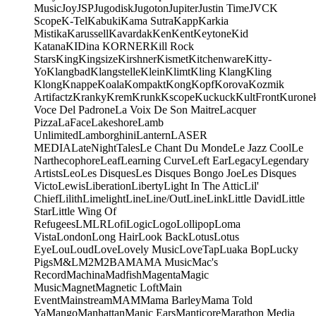
Music
Joy
JSP
Jugodisk
Jugoton
Jupiter
Justin Time
JVC
K
Scope
K-Tel
Kabuki
Kama Sutra
Kapp
Karkia
Mistika
Karussell
Kavardak
Ken
Kent
Keytone
Kid
Katana
KIDina KORNER
Kill Rock
Stars
King
Kingsize
Kirshner
Kismet
Kitchenware
Kitty-
Yo
Klangbad
Klangstelle
Klein
Klimt
Kling Klang
Kling
Klong
Knappe
Koala
Kompakt
Kong
Kopf
Korova
Kozmik
Artifactz
Kranky
Krem
Krunk
Kscope
Kuckuck
KultFront
Kurone
Voce Del Padrone
La Voix De Son Maitre
Lacquer
Pizza
LaFace
Lakeshore
Lamb
Unlimited
Lamborghini
Lantern
LASER
MEDIA
LateNightTales
Le Chant Du Monde
Le Jazz Cool
Le
Narthecophore
Leaf
Learning Curve
Left Ear
Legacy
Legendary
Artists
Leo
Les Disques
Les Disques Bongo Joe
Les Disques
Victo
Lewis
Liberation
Liberty
Light In The Attic
Lil'
Chief
Lilith
Limelight
Line
Line/OutLine
Link
Little David
Little
Star
Little Wing Of
Refugees
LMLR
Lofi
Logic
Logo
Lollipop
Loma
Vista
London
Long Hair
Look Back
Lotus
Lotus
Eye
Lou
Loud
Love
Lovely Music
LoveTap
Luaka Bop
Lucky
Pigs
M&L
M2
M2BA
MA
MA Music
Mac's
Record
Machina
Madfish
Magenta
Magic
Music
Magnet
Magnetic Loft
Main
Event
Mainstream
MAM
Mama Barley
Mama Told
Ya
Mango
Manhattan
Manic Ears
Manticore
Marathon Media