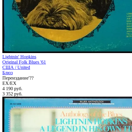
Lightnin' Hopkins
Original Folk Blues '61
США /
United
Блюз
Переиздание'??
EX/EX
4 190 руб.
3 352
руб.