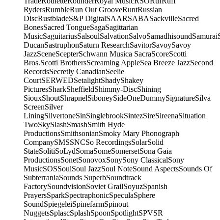
Trade
Roulette
Rounder
Royal Music
RSO
Ruf
Ruff
Ryders
Rumble
Run Out Groove
Runt
Russian
Disc
Rustblade
S&P Digital
SAAR
SABA
Sackville
Sacred
Bones
Sacred Tongue
Saga
Sagittarian
Music
Saguitarius
Salsoul
Salvation
Salvo
Samadhisound
Samurai
Ducan
Sastruphon
Saturn Research
Savitor
Savoy
Savoy
Jazz
Scene
Scepter
Schwann Musica Sacra
Score
Scotti
Bros.
Scotti Brothers
Screaming Apple
Sea Breeze Jazz
Second
Records
Secretly Canadian
Seelie
Court
SERWED
Setalight
Shady
Shakey
Pictures
Shark
Sheffield
Shimmy-Disc
Shining
Sioux
Shout
Shrapnel
Siboney
SideOneDummy
Signature
Silva
Screen
Silver
Lining
Silvertone
Sin
Singlebrook
Sintez
Sire
Sireena
Situation
Two
Sky
Slash
Smash
Smith Hyde
Productions
Smithsonian
Smoky Mary Phonograph
Company
SMS
SNC
So Recordings
Solar
Solid
State
Soliti
SoLyd
Soma
Some
Somerset
Sona Gaia
Productions
Sonet
Sonovox
Sony
Sony Classical
Sony
Music
SOS
Soul
Soul Jazz
Soul Note
Sound Aspects
Sounds Of
Subterrania
Sounds Superb
Soundtrack
Factory
Soundvision
Soviet Grail
Soyuz
Spanish
Prayers
Spark
Spectraphonic
Specula
Sphere
Sound
Spiegelei
Spinefarm
Spinout
Nuggets
Splasc
Splash
Spoon
Spotlight
SPV
SR