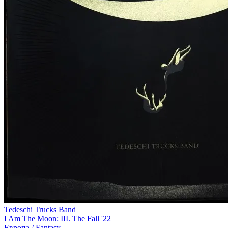
Tedeschi Trucks Band
I Am The Moon: III. The Fall '22
Европа /
Fantasy