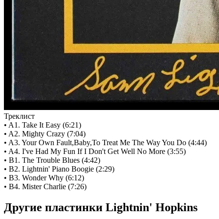
Треклист
• A1. Take It Easy (6:21)
• A2. Mighty Crazy (7:04)
• A3. Your Own Fault,Baby,To Treat Me The Way You Do (4:44)
• A4. I've Had My Fun If I Don't Get Well No More (3:55)
• B1. The Trouble Blues (4:42)
• B2. Lightnin' Piano Boogie (2:29)
• B3. Wonder Why (6:12)
• B4. Mister Charlie (7:26)
Другие пластинки Lightnin' Hopkins