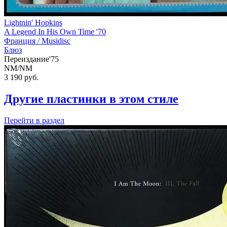
Lightnin' Hopkins
A Legend In His Own Time '70
Франция /
Musidisc
Блюз
Переиздание'75
NM/NM
3 190
руб.
Другие пластинки в этом стиле
Перейти
в раздел