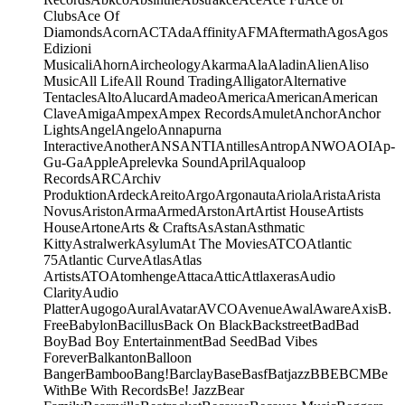
Clubs
Ace Of
Diamonds
Acorn
ACT
Ada
Affinity
AFM
Aftermath
Agos
Agos
Edizioni
Musicali
Ahorn
Aircheology
Akarma
Ala
Aladin
Alien
Aliso
Music
All Life
All Round Trading
Alligator
Alternative
Tentacles
Alto
Alucard
Amadeo
America
American
American
Clave
Amiga
Ampex
Ampex Records
Amulet
Anchor
Anchor
Lights
Angel
Angelo
Annapurna
Interactive
Another
ANS
ANTI
Antilles
Antrop
ANWO
AOI
Ap-
Gu-Ga
Apple
Aprelevka Sound
April
Aqualoop
Records
ARC
Archiv
Produktion
Ardeck
Areito
Argo
Argonauta
Ariola
Arista
Arista
Novus
Ariston
Arma
Armed
Arston
Art
Artist House
Artists
House
Artone
Arts & Crafts
As
Astan
Asthmatic
Kitty
Astralwerk
Asylum
At The Movies
ATCO
Atlantic
75
Atlantic Curve
Atlas
Atlas
Artists
ATO
Atomhenge
Attaca
Attic
Attlaxeras
Audio
Clarity
Audio
Platter
Augogo
Aural
Avatar
AVCO
Avenue
Awal
Aware
Axis
B.
Free
Babylon
Bacillus
Back On Black
Backstreet
Bad
Bad
Boy
Bad Boy Entertainment
Bad Seed
Bad Vibes
Forever
Balkanton
Balloon
Banger
Bamboo
Bang!
Barclay
Base
Basf
Batjazz
BBE
BCM
Be
With
Be With Records
Be! Jazz
Bear