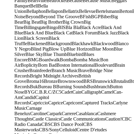
Family
Bearsville
Beatrocket
Because
Because Music
Beggars
Banquet
Bell
Bella
Union
Bellaphon
Bellapon
Bellatrix
Bellevue
Bertelsmann
Berton
Noise
Beyond
Beyond The Groove
BFish
BGP
Biber
Big
Bear
Big Beat
Big Brother
Big Crown
Big
Time
Billingsgate
Bingo
BIS
Bla Bla
Black Acre
Black And
Blue
Black And Blue
Black Cat
Black Forum
Black Jazz
Black
Lion
Black Screen
Black
Truffle
Blackened
Blackground
Blackhawk
Blackwood
Blanco
Y Negro
Blind Pig
Blow Up
Blue Horizon
Blue Moon
Blue
Silver
Blue Sky
Blue Thumb
Bluebird
Blues
Encore
BMG
Boardwalk
Bomba
Bomba Music
Bon
Air
Boplicity
Born Bad
Boston International
Boulevard
Brain
Crusher
Brainfeeder
Branch Music
Brave
Bridge Nine
Records
Bright Midnight Archives
British
Grove
Broma16
Bronze
Brownswood
BRS
Brunswick
Brutalist
Bt
Records
Buk
Bureau B
Burning Sounds
Bushbranch
Button
Nose
BYG
C.B.R.
C/Z
C5
Cadet
Cain
Calligraph
Camel
Can-
Am
Candid
Capitol
Records
Capriccio
Caprice
Capricorn
Captured Tracks
Carlyne
Music
Carnage
Benelux
Caroline
Carpark
Carrere
Casablanca
Cashmere
Thoughts
Castle Classics
Castle Communications
Caution!
CBC
Radio Canada
CBS
CBS Dance Pool
CBS
Masterworks
CBS/Sony
Celluloid
Centre D'etudes