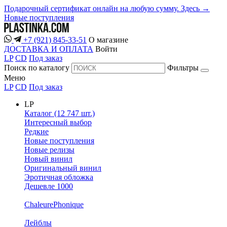
Подарочный сертификат онлайн на любую сумму. Здесь →
Новые поступления
+7 (921) 845-33-51
О магазине
ДОСТАВКА И ОПЛАТА
Войти
LP
CD
Под заказ
Поиск по каталогу
Фильтры
Меню
LP
CD
Под заказ
LP
Каталог (12 747 шт.)
Интересный выбор
Редкие
Новые поступления
Новые релизы
Новый винил
Оригинальный винил
Эротичная обложка
Дешевле 1000
ChaleurePhonique
Лейблы