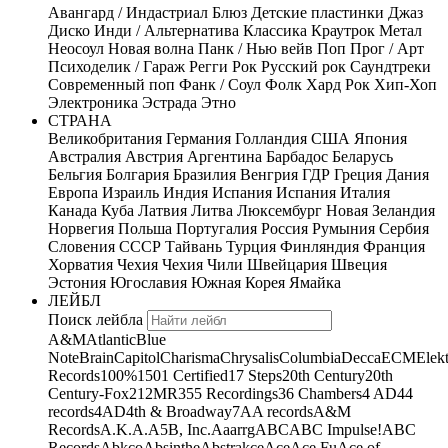
Авангард / Индастриал
Блюз
Детские пластинки
Джаз
Диско
Инди / Альтернатива
Классика
Краутрок
Метал
Неосоул
Новая волна
Панк / Нью вейв
Поп
Прог / Арт
Психоделик / Гараж
Регги
Рок
Русский рок
Саундтреки
Современный поп
Фанк / Соул
Фолк
Хард Рок
Хип-Хоп
Электроника
Эстрада
Этно
СТРАНА
Великобритания
Германия
Голландия
США
Япония
Австралия
Австрия
Аргентина
Барбадос
Беларусь
Бельгия
Болгария
Бразилия
Венгрия
ГДР
Греция
Дания
Европа
Израиль
Индия
Испания
Испания
Италия
Канада
Куба
Латвия
Литва
Люксембург
Новая Зеландия
Норвегия
Польша
Португалия
Россия
Румыния
Сербия
Словения
СССР
Тайвань
Турция
Финляндия
Франция
Хорватия
Чехия
Чехия
Чили
Швейцария
Швеция
Эстония
Югославия
Южная Корея
Ямайка
ЛЕЙБЛ
Поиск лейбла
A&M
Atlantic
Blue
Note
Brain
Capitol
Charisma
Chrysalis
Columbia
Decca
ECM
Elek
Records
100%
1501 Certified
17 Steps
20th Century
20th
Century-Fox
21
2MR
355 Recordings
36 Chambers
4 AD
44
records
4AD
4th & Broadway
7A
A records
A&M
Records
A.K.A.
A5B, Inc.
Aaarrg
ABC
ABC Impulse!
ABC
Records
Abkco
Absinthe
Abstrakce
Ace
Ace Fu
Ace of