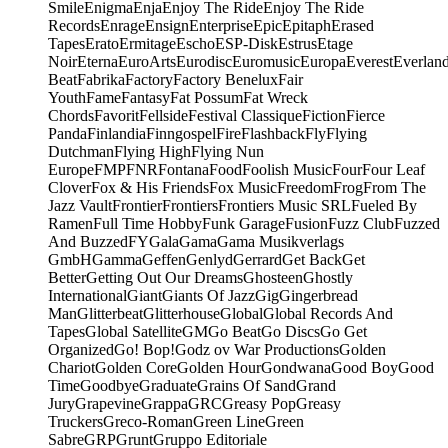
Smile
Enigma
Enja
Enjoy The Ride
Enjoy The Ride
Records
Enrage
Ensign
Enterprise
Epic
Epitaph
Erased
Tapes
Erato
Ermitage
Escho
ESP-Disk
Estrus
Etage
Noir
Eterna
EuroArts
Eurodisc
Euromusic
Europa
Everest
Everlan
Beat
Fabrika
Factory
Factory Benelux
Fair
Youth
Fame
Fantasy
Fat Possum
Fat Wreck
Chords
Favorit
Fellside
Festival Classique
Fiction
Fierce
Panda
Finlandia
Finngospel
Fire
Flashback
Fly
Flying
Dutchman
Flying High
Flying Nun
Europe
FMP
FNR
Fontana
Food
Foolish Music
Four
Four Leaf
Clover
Fox & His Friends
Fox Music
Freedom
Frog
From The
Jazz Vault
Frontier
Frontiers
Frontiers Music SRL
Fueled By
Ramen
Full Time Hobby
Funk Garage
Fusion
Fuzz Club
Fuzzed
And Buzzed
FY
Gala
Gama
Gama Musikverlags
GmbH
Gamma
Geffen
Genlyd
Gerrard
Get Back
Get
Better
Getting Out Our Dreams
Ghosteen
Ghostly
International
Giant
Giants Of Jazz
Gig
Gingerbread
Man
Glitterbeat
Glitterhouse
Global
Global Records And
Tapes
Global Satellite
GM
Go Beat
Go Discs
Go Get
Organized
Go! Bop!
Godz ov War Productions
Golden
Chariot
Golden Core
Golden Hour
Gondwana
Good Boy
Good
Time
Goodbye
Graduate
Grains Of Sand
Grand
Jury
Grapevine
Grappa
GRC
Greasy Pop
Greasy
Truckers
Greco-Roman
Green Line
Green
Sabre
GRP
Grunt
Gruppo Editoriale