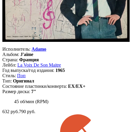
Исполнитель:
Adamo
Альбом:
J'aime
Страна:
Франция
Лейбл:
La Voix De Son Maitre
Год выпуска/год издания:
1965
Стиль:
Поп
Тип:
Оригинал
Состояние пластинки/конверта:
EX/EX+
Размер диска:
7"
45 об/мин (RPM)
632
руб.
790 руб.