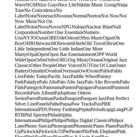
Wave
NGM
Nice Guys
Nice Life
Nikitin Music Group
Ninja
Tune
No Coincidence
No
Label
Noise
Nonesuch
Nooirax
Normal
Norton
Not Now
Not
Now Music
Not On
Label
Noton
Nova
Novus
NPG
Nubian
Nuclear Blast
Null
Corporation
Number One Essentials
Numero
Uno
NYJO
Oasis
OBE
Ode
Odeon
Offen Music
Ogun
Oh
Boy
OHR
Ohrwaschl
Ohrwurm
Okeh
Old Town
Olivia
One
Little Independent
One Little Indian
One More
Martyr
Opal
Open
Open Bar Entertainment
OPP World
Wide
Opus
Orbis
Orfeo
ORG
Org Music
Oriana
Original Jazz
Classics
Other People
Other Voices
OUT
Out Of Line
Outer
Battery
Outsider
Ovation
Overseas
Owl
Oyster
Pablo
Pablo
Live
Pablo Today
Pacific Jazz
Paddle Wheel
Paisley
Park
Paladyn
Palo Alto
Palo Alto Jazz
Palo Alto Records
Palto
Flats
Panegyric
Panorama
Panton
Papagayo
Paranoid
Paranoid
Records
Paris Album
Parlophone Odeon
Series
Parrot
Partisan
Pasha
Passport
Passport Jazz
Past Perfect
Silver Line
Pastels
Pathe
Pausa
Paw Tracks
Pax
PBR
International
PDU
Penny Farthing
Pepita
Periodica
pgLang
PGP
RTB
Phil Spector
Philadelphia
International
Philips
Philips
Philips Digital Classics
Philpot
Lane
Phono Suecia
Phonogram
Phontastic
Piano Piano
Pias
Pick
Up
Pickwick
Pickwick/33
Pie
Pieater
Pilz
Pink Elephant
Pink
Floyd
Pinkflag
Plane
Planet
Play It Again Sam
Play