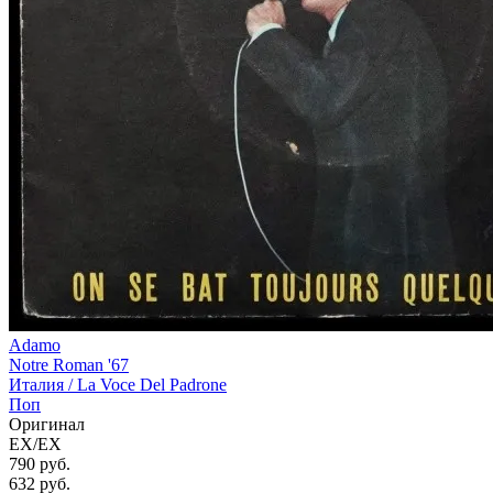
Adamo
Notre Roman '67
Италия /
La Voce Del Padrone
Поп
Оригинал
EX/EX
790 руб.
632
руб.