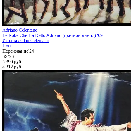
Adriano Celentano
Le Robe Che Ha Detto Adriano (цветной винил) '69
Италия /
Clan Celentano
Поп
Переиздание'24
SS/SS
5 390 руб.
4 312
руб.