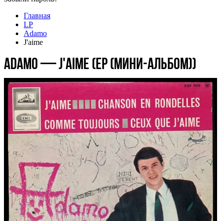
Главная
LP
Adamo
J'aime
Adamo — J'aime (EP (мини-альбом))