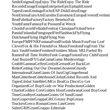
Smile
Enigma
Enja
Enjoy The Ride
Enjoy The Ride
Records
Enrage
Ensign
Enterprise
Epic
Epitaph
Erased
Tapes
Erato
Ermitage
Escho
ESP-Disk
Estrus
Etage
Noir
Eterna
EuroArts
Eurodisc
Euromusic
Europa
Everest
Everlan
Beat
Fabrika
Factory
Factory Benelux
Fair
Youth
Fame
Fantasy
Fat Possum
Fat Wreck
Chords
Favorit
Fellside
Festival Classique
Fiction
Fierce
Panda
Finlandia
Finngospel
Fire
Flashback
Fly
Flying
Dutchman
Flying High
Flying Nun
Europe
FMP
FNR
Fontana
Food
Foolish Music
Four
Four Leaf
Clover
Fox & His Friends
Fox Music
Freedom
Frog
From The
Jazz Vault
Frontier
Frontiers
Frontiers Music SRL
Fueled By
Ramen
Full Time Hobby
Funk Garage
Fusion
Fuzz Club
Fuzzed
And Buzzed
FY
Gala
Gama
Gama Musikverlags
GmbH
Gamma
Geffen
Genlyd
Gerrard
Get Back
Get
Better
Getting Out Our Dreams
Ghosteen
Ghostly
International
Giant
Giants Of Jazz
Gig
Gingerbread
Man
Glitterbeat
Glitterhouse
Global
Global Records And
Tapes
Global Satellite
GM
Go Beat
Go Discs
Go Get
Organized
Go! Bop!
Godz ov War Productions
Golden
Chariot
Golden Core
Golden Hour
Gondwana
Good Boy
Good
Time
Goodbye
Graduate
Grains Of Sand
Grand
Jury
Grapevine
Grappa
GRC
Greasy Pop
Greasy
Truckers
Greco-Roman
Green Line
Green
Sabre
GRP
Grunt
Gruppo Editoriale