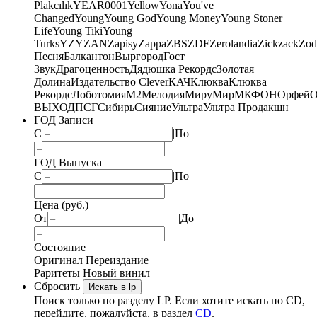
Plakcılık
YEAR0001
Yellow
Yona
You've
Changed
Young
Young God
Young Money
Young Stoner
Life
Young Tiki
Young
Turks
YZY
ZAN
Zapisy
Zappa
ZBS
ZDF
Zerolandia
Zickzack
Zod
Песня
Балкантон
Выргород
Гост
Звук
Драгоценность
Дядюшка Рекордс
Золотая
Долина
Издательство Clever
КАЧ
Клюква
Клюква
Рекордс
Лоботомия
М2
Мелодия
МируМир
МКФОН
Орфей
О
ВЫХОД
ПСГ
Сибирь
Сияние
Ультра
Ультра Продакшн
ГОД Записи
С
|
По
ГОД Выпуска
С
|
По
Цена (руб.)
От
|
До
Состояние
Оригинал
Переиздание
Раритеты
Новый винил
Сбросить
Искать в lp
Поиск только по разделу LP. Если хотите искать по CD,
перейдите, пожалуйста, в раздел
CD
.