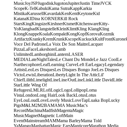
Music
Joy
JSP
Jugodisk
Jugoton
Jupiter
Justin Time
JVC
K
Scope
K-Tel
Kabuki
Kama Sutra
Kapp
Karkia
Mistika
Karussell
Kavardak
Ken
Kent
Keytone
Kid
Katana
KIDina KORNER
Kill Rock
Stars
King
Kingsize
Kirshner
Kismet
Kitchenware
Kitty-
Yo
Klangbad
Klangstelle
Klein
Klimt
Kling Klang
Kling
Klong
Knappe
Koala
Kompakt
Kong
Kopf
Korova
Kozmik
Artifactz
Kranky
Krem
Krunk
Kscope
Kuckuck
KultFront
Kurone
Voce Del Padrone
La Voix De Son Maitre
Lacquer
Pizza
LaFace
Lakeshore
Lamb
Unlimited
Lamborghini
Lantern
LASER
MEDIA
LateNightTales
Le Chant Du Monde
Le Jazz Cool
Le
Narthecophore
Leaf
Learning Curve
Left Ear
Legacy
Legendary
Artists
Leo
Les Disques
Les Disques Bongo Joe
Les Disques
Victo
Lewis
Liberation
Liberty
Light In The Attic
Lil'
Chief
Lilith
Limelight
Line
Line/OutLine
Link
Little David
Little
Star
Little Wing Of
Refugees
LMLR
Lofi
Logic
Logo
Lollipop
Loma
Vista
London
Long Hair
Look Back
Lotus
Lotus
Eye
Lou
Loud
Love
Lovely Music
LoveTap
Luaka Bop
Lucky
Pigs
M&L
M2
M2BA
MA
MA Music
Mac's
Record
Machina
Madfish
Magenta
Magic
Music
Magnet
Magnetic Loft
Main
Event
Mainstream
MAM
Mama Barley
Mama Told
Ya
Mango
Manhattan
Manic Ears
Manticore
Marathon Media