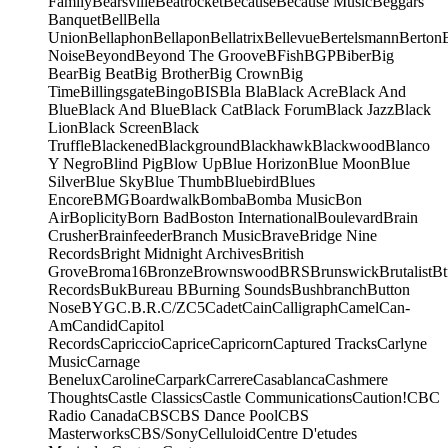
Family
Bearsville
Beatrocket
Because
Because Music
Beggars
Banquet
Bell
Bella
Union
Bellaphon
Bellapon
Bellatrix
Bellevue
Bertelsmann
Berton
Noise
Beyond
Beyond The Groove
BFish
BGP
Biber
Big
Bear
Big Beat
Big Brother
Big Crown
Big
Time
Billingsgate
Bingo
BIS
Bla Bla
Black Acre
Black And
Blue
Black And Blue
Black Cat
Black Forum
Black Jazz
Black
Lion
Black Screen
Black
Truffle
Blackened
Blackground
Blackhawk
Blackwood
Blanco
Y Negro
Blind Pig
Blow Up
Blue Horizon
Blue Moon
Blue
Silver
Blue Sky
Blue Thumb
Bluebird
Blues
Encore
BMG
Boardwalk
Bomba
Bomba Music
Bon
Air
Boplicity
Born Bad
Boston International
Boulevard
Brain
Crusher
Brainfeeder
Branch Music
Brave
Bridge Nine
Records
Bright Midnight Archives
British
Grove
Broma16
Bronze
Brownswood
BRS
Brunswick
Brutalist
Bt
Records
Buk
Bureau B
Burning Sounds
Bushbranch
Button
Nose
BYG
C.B.R.
C/Z
C5
Cadet
Cain
Calligraph
Camel
Can-
Am
Candid
Capitol
Records
Capriccio
Caprice
Capricorn
Captured Tracks
Carlyne
Music
Carnage
Benelux
Caroline
Carpark
Carrere
Casablanca
Cashmere
Thoughts
Castle Classics
Castle Communications
Caution!
CBC
Radio Canada
CBS
CBS Dance Pool
CBS
Masterworks
CBS/Sony
Celluloid
Centre D'etudes