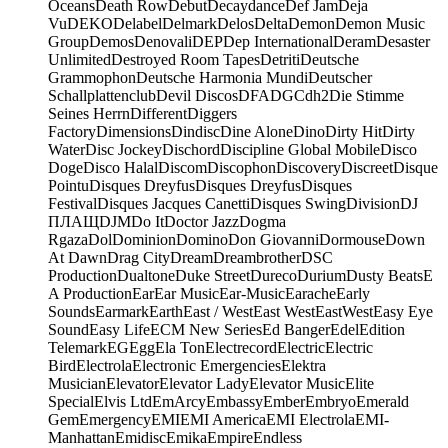
Oceans
Death Row
Debut
Decaydance
Def Jam
Deja
Vu
DEKO
Delabel
Delmark
Delos
Delta
Demon
Demon Music
Group
Demos
Denovali
DEP
Dep International
Deram
Desaster
Unlimited
Destroyed Room Tapes
Detriti
Deutsche
Grammophon
Deutsche Harmonia Mundi
Deutscher
Schallplattenclub
Devil Discos
DFA
DGC
dh2
Die Stimme
Seines Herrn
Different
Diggers
Factory
Dimensions
Dindisc
Dine Alone
Dino
Dirty Hit
Dirty
Water
Disc Jockey
Dischord
Discipline Global Mobile
Disco
Doge
Disco Halal
Discom
Discophon
Discovery
Discreet
Disque
Pointu
Disques Dreyfus
Disques Dreyfus
Disques
Festival
Disques Jacques Canetti
Disques Swing
Division
DJ
ПЛАЩ
DJM
Do It
Doctor Jazz
Dogma
Rgaza
Dol
Dominion
Domino
Don Giovanni
Dormouse
Down
At Dawn
Drag City
Dream
Dreambrother
DSC
Production
Dualtone
Duke Street
Dureco
Durium
Dusty Beats
E
A Production
Ear
Ear Music
Ear-Music
Earache
Early
Sounds
Earmark
Earth
East / West
East West
EastWest
Easy Eye
Sound
Easy Life
ECM New Series
Ed Banger
Edel
Edition
Telemark
EG
Egg
Ela Ton
Electrecord
Electric
Electric
Bird
Electrola
Electronic Emergencies
Elektra
Musician
Elevator
Elevator Lady
Elevator Music
Elite
Special
Elvis Ltd
EmArcy
Embassy
Ember
Embryo
Emerald
Gem
Emergency
EMI
EMI America
EMI Electrola
EMI-
Manhattan
Emidisc
Emika
Empire
Endless