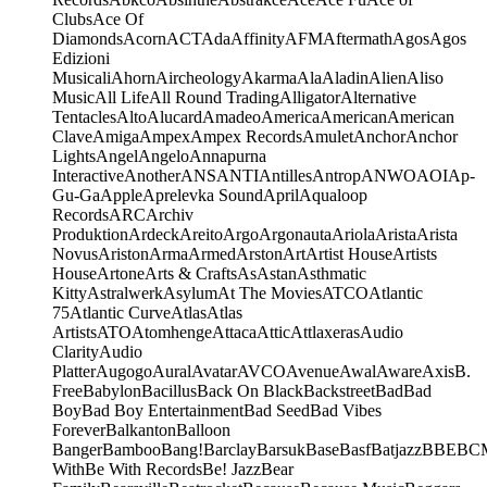
Clubs
Ace Of
Diamonds
Acorn
ACT
Ada
Affinity
AFM
Aftermath
Agos
Agos
Edizioni
Musicali
Ahorn
Aircheology
Akarma
Ala
Aladin
Alien
Aliso
Music
All Life
All Round Trading
Alligator
Alternative
Tentacles
Alto
Alucard
Amadeo
America
American
American
Clave
Amiga
Ampex
Ampex Records
Amulet
Anchor
Anchor
Lights
Angel
Angelo
Annapurna
Interactive
Another
ANS
ANTI
Antilles
Antrop
ANWO
AOI
Ap-
Gu-Ga
Apple
Aprelevka Sound
April
Aqualoop
Records
ARC
Archiv
Produktion
Ardeck
Areito
Argo
Argonauta
Ariola
Arista
Arista
Novus
Ariston
Arma
Armed
Arston
Art
Artist House
Artists
House
Artone
Arts & Crafts
As
Astan
Asthmatic
Kitty
Astralwerk
Asylum
At The Movies
ATCO
Atlantic
75
Atlantic Curve
Atlas
Atlas
Artists
ATO
Atomhenge
Attaca
Attic
Attlaxeras
Audio
Clarity
Audio
Platter
Augogo
Aural
Avatar
AVCO
Avenue
Awal
Aware
Axis
B.
Free
Babylon
Bacillus
Back On Black
Backstreet
Bad
Bad
Boy
Bad Boy Entertainment
Bad Seed
Bad Vibes
Forever
Balkanton
Balloon
Banger
Bamboo
Bang!
Barclay
Barsuk
Base
Basf
Batjazz
BBE
BC
With
Be With Records
Be! Jazz
Bear