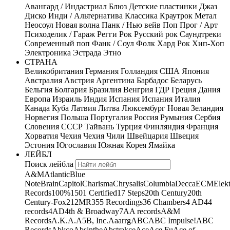
Авангард / Индастриал
Блюз
Детские пластинки
Джаз
Диско
Инди / Альтернатива
Классика
Краутрок
Метал
Неосоул
Новая волна
Панк / Нью вейв
Поп
Прог / Арт
Психоделик / Гараж
Регги
Рок
Русский рок
Саундтреки
Современный поп
Фанк / Соул
Фолк
Хард Рок
Хип-Хоп
Электроника
Эстрада
Этно
СТРАНА
Великобритания
Германия
Голландия
США
Япония
Австралия
Австрия
Аргентина
Барбадос
Беларусь
Бельгия
Болгария
Бразилия
Венгрия
ГДР
Греция
Дания
Европа
Израиль
Индия
Испания
Испания
Италия
Канада
Куба
Латвия
Литва
Люксембург
Новая Зеландия
Норвегия
Польша
Португалия
Россия
Румыния
Сербия
Словения
СССР
Тайвань
Турция
Финляндия
Франция
Хорватия
Чехия
Чехия
Чили
Швейцария
Швеция
Эстония
Югославия
Южная Корея
Ямайка
ЛЕЙБЛ
Поиск лейбла
A&M
Atlantic
Blue
Note
Brain
Capitol
Charisma
Chrysalis
Columbia
Decca
ECM
Elek
Records
100%
1501 Certified
17 Steps
20th Century
20th
Century-Fox
21
2MR
355 Recordings
36 Chambers
4 AD
44
records
4AD
4th & Broadway
7A
A records
A&M
Records
A.K.A.
A5B, Inc.
Aaarrg
ABC
ABC Impulse!
ABC
Records
Abkco
Absinthe
Abstrakce
Ace
Ace Fu
Ace of