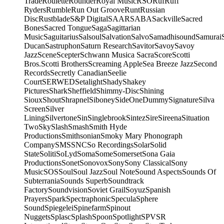
Trade
Roulette
Rounder
Royal Music
RSO
Ruf
Ruff
Ryders
Rumble
Run Out Groove
Runt
Russian
Disc
Rustblade
S&P Digital
SAAR
SABA
Sackville
Sacred
Bones
Sacred Tongue
Saga
Sagittarian
Music
Saguitarius
Salsoul
Salvation
Salvo
Samadhisound
Samurai
Ducan
Sastruphon
Saturn Research
Savitor
Savoy
Savoy
Jazz
Scene
Scepter
Schwann Musica Sacra
Score
Scotti
Bros.
Scotti Brothers
Screaming Apple
Sea Breeze Jazz
Second
Records
Secretly Canadian
Seelie
Court
SERWED
Setalight
Shady
Shakey
Pictures
Shark
Sheffield
Shimmy-Disc
Shining
Sioux
Shout
Shrapnel
Siboney
SideOneDummy
Signature
Silva
Screen
Silver
Lining
Silvertone
Sin
Singlebrook
Sintez
Sire
Sireena
Situation
Two
Sky
Slash
Smash
Smith Hyde
Productions
Smithsonian
Smoky Mary Phonograph
Company
SMS
SNC
So Recordings
Solar
Solid
State
Soliti
SoLyd
Soma
Some
Somerset
Sona Gaia
Productions
Sonet
Sonovox
Sony
Sony Classical
Sony
Music
SOS
Soul
Soul Jazz
Soul Note
Sound Aspects
Sounds Of
Subterrania
Sounds Superb
Soundtrack
Factory
Soundvision
Soviet Grail
Soyuz
Spanish
Prayers
Spark
Spectraphonic
Specula
Sphere
Sound
Spiegelei
Spinefarm
Spinout
Nuggets
Splasc
Splash
Spoon
Spotlight
SPV
SR