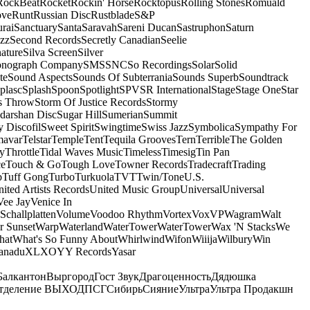
RockBeat
Rocket
Rockin' Horse
Rocktopus
Rolling Stones
Romuald
ove
Runt
Russian Disc
Rustblade
S&P
rai
Sanctuary
Santa
Saravah
Sareni Ducan
Sastruphon
Saturn
azz
Second Records
Secretly Canadian
Seelie
ature
Silva Screen
Silver
onograph Company
SMS
SNC
So Recordings
Solar
Solid
te
Sound Aspects
Sounds Of Subterrania
Sounds Superb
Soundtrack
plasc
Splash
Spoon
Spotlight
SPV
SR International
Stage
Stage One
Star
s Throw
Storm Of Justice Records
Stormy
darshan Disc
Sugar Hill
Sumerian
Summit
 Discofil
Sweet Spirit
Swingtime
Swiss Jazz
Symbolica
Sympathy For
mavar
Telstar
Temple
Tent
Tequila Grooves
Tern
Terrible
The Golden
ey
Throttle
Tidal Waves Music
Timeless
Timesig
Tin Pan
ce
Touch & Go
Tough Love
Towner Records
Tradecraft
Trading
b
Tuff Gong
Turbo
Turkuola
TVT
Twin/Tone
U.S.
ited Artists Records
United Music Group
Universal
Universal
Vee Jay
Venice In
Schallplatten
Volume
Voodoo Rhythm
Vortex
Vox
VP
Wagram
Walt
r Sunset
Warp
Waterland
WaterTower
WaterTower
Wax 'N Stacks
We
hat
What's So Funny About
Whirlwind
Wifon
Wiiija
Wilbury
Win
anadu
XL
XO
Y
Y Records
Yasar
Балкантон
Выргород
Гост Звук
Драгоценность
Дядюшка
тделение ВЫХОД
ПСГ
Сибирь
Сияние
Ультра
Ультра Продакшн