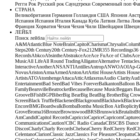
Регги
Рок
Русский рок
Саундтреки
Современный поп
Фан
СТРАНА
Великобритания
Германия
Голландия
США
Япония
Авст
Испания
Испания
Италия
Канада
Куба
Латвия
Литва
Люк
Франция
Хорватия
Чехия
Чехия
Чили
Швейцария
Швеци
ЛЕЙБЛ
Поиск лейбла
A&M
Atlantic
Blue Note
Brain
Capitol
Charisma
Chrysalis
Columb
Steps
20th Century
20th Century-Fox
21
2MR
355 Recordings
36
Records
Abkco
Absinthe
Abstrakce
Ace
Ace Fu
Ace of Clubs
Ace
Music
All Life
All Round Trading
Alligator
Alternative Tentacles
Interactive
Another
ANS
ANTI
Antilles
Antrop
ANWO
AOI
Ap-G
Novus
Ariston
Arma
Armed
Arston
Art
Artist House
Artists House
Artists
ATO
Atomhenge
Attaca
Attic
Attlaxeras
Audio Clarity
Audi
Entertainment
Bad Seed
Bad Vibes Forever
Balkanton
Balloon B
Family
Bearsville
Beatrocket
Because
Because Music
Beggars Ba
Groove
BFish
BGP
Biber
Big Bear
Big Beat
Big Brother
Big Cro
Screen
Black Truffle
Blackened
Blackground
Blackhawk
Blackw
Encore
BMG
Boardwalk
Bomba
Bomba Music
Bon Air
Boplicity
Grove
Broma16
Bronze
Brownswood
BRS
Brunswick
Brutalist
Bt
Am
Candid
Capitol Records
Capriccio
Caprice
Capricorn
Capture
Communications
Caution!
CBC Radio Canada
CBS
CBS Dance 
Discos
Charly
Charly Records
Chelsea
Cherry Red
Cherry Red
Ch
Celentano
Clarion
Classic Jazz
Classics For Pleasure
Cleopatra
Cl
Classics
Colosseum
Colpix
Columbia Jazz
Columbia Masterwork