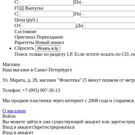
С
|
По
ГОД Выпуска
С
|
По
Цена (руб.)
От
|
До
Состояние
Оригинал
Переиздание
Раритеты
Новый винил
Сбросить
Искать в lp
Поиск только по разделу LP. Если хотите искать по CD, п
Магазин
Наш магазин в Санкт-Петербурге
Ул. Марата, д. 28, магазин "Фонотека" (5 минут пешком от мет
Телефон: +7 (995) 997-30-13
Мы продаем пластинки через интернет c 2008 года и стараемся 
О магазине
Войти
Вы можете зайти в уже существующий аккаунт или зарегистриро
Вход
в аккаунт
Зарегистрироваться
Вход
в аккаунт