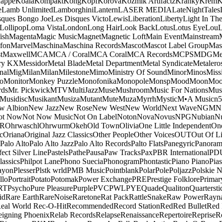
appe
Koala
Kompakt
Kong
Kopf
Korova
Kozmik Artifactz
Kranky
Krem
K
e
Lamb Unlimited
Lamborghini
Lantern
LASER MEDIA
LateNightTales
sques Bongo Joe
Les Disques Victo
Lewis
Liberation
Liberty
Light In The
Lollipop
Loma Vista
London
Long Hair
Look Back
Lotus
Lotus Eye
Lou
ish
Magenta
Magic Music
Magnet
Magnetic Loft
Main Event
Mainstream
fon
Marvel
Maschina
Maschina Records
Mascot
Mascot Label Group
Mas
t
Maxwell
MCA
MCA / Coral
MCA Coral
MCA Records
MCPS
MDG
Me
ry KX
Messidor
Metal Blade
Metal Department
Metal Syndicate
Metalero
nal
Mig
Milan
Milan
Milestone
Mimo
Ministry Of Sound
Minor
Minos
Miss
o
Monitor
Monkey Puzzle
Monofonika
Monopole
Monsp
Mood
Moon
Moo
ds
Mr. Pickwick
MTV
MultiJazz
Muse
Mushroom
Music For Nations
Musi
Musidisc
Musikant
Musiza
Mutant
Mute
Muza
Myrrh
Mystic
M•A Music
n
w Albion
New Jazz
New Rose
New West
New World
Next Wave
NGM
N
ot Now
Not Now Music
Not On Label
Noton
Nova
Novus
NPG
Nubian
Nu
R
Ohrwaschl
Ohrwurm
Okeh
Old Town
Olivia
One Little Independent
One
c
Oriana
Original Jazz Classics
Other People
Other Voices
OUT
Out Of L
Palo Alto
Palo Alto Jazz
Palo Alto Records
Palto Flats
Panegyric
Panora
fect Silver Line
Pastels
Pathe
Pausa
Paw Tracks
Pax
PBR International
PD
lassics
Philpot Lane
Phono Suecia
Phonogram
Phontastic
Piano Piano
Pias
ayon
Plesser
Plstk wrld
PMB Music
Pointblank
Polar
Pole
Poljazz
Polskie N
llo
Portrait
Potato
Potomak
Power Exchange
PRE
Prestige Folklore
Primar
RT
Psycho
Pure Pleasure
Purple
PVC
PWL
PYE
Quade
Qualiton
Quartersti
id
Rare Earth
RareNoise
Raretone
Rat Pack
RattleSnake
Raw Power
Rayn
eal World
Rec-O-Hit
Recommended
Record Station
Red
Red Bullet
Red 
eigning Phoenix
Relab Records
Relapse
Renaissance
Repertoire
Reprise
R