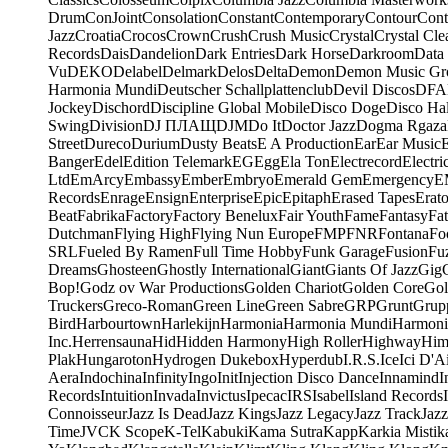
Drum
ConJoint
Consolation
Constant
Contemporary
Contour
Cont
Jazz
Croatia
Crocos
Crown
Crush
Crush Music
Crystal
Crystal Cle
Records
Dais
Dandelion
Dark Entries
Dark Horse
Darkroom
Data
Vu
DEKO
Delabel
Delmark
Delos
Delta
Demon
Demon Music Gr
Harmonia Mundi
Deutscher Schallplattenclub
Devil Discos
DFA
Jockey
Dischord
Discipline Global Mobile
Disco Doge
Disco Hal
Swing
Division
DJ ПЛАЩ
DJM
Do It
Doctor Jazz
Dogma Rgaza
Street
Dureco
Durium
Dusty Beats
E A Production
Ear
Ear Music
Banger
Edel
Edition Telemark
EG
Egg
Ela Ton
Electrecord
Electri
Ltd
EmArcy
Embassy
Ember
Embryo
Emerald Gem
Emergency
E
Records
Enrage
Ensign
Enterprise
Epic
Epitaph
Erased Tapes
Erat
Beat
Fabrika
Factory
Factory Benelux
Fair Youth
Fame
Fantasy
Fa
Dutchman
Flying High
Flying Nun Europe
FMP
FNR
Fontana
Fo
SRL
Fueled By Ramen
Full Time Hobby
Funk Garage
Fusion
Fu
Dreams
Ghosteen
Ghostly International
Giant
Giants Of Jazz
Gig
Bop!
Godz ov War Productions
Golden Chariot
Golden Core
Gol
Truckers
Greco-Roman
Green Line
Green Sabre
GRP
Grunt
Grupp
Bird
Harbourtown
Harlekijn
Harmonia
Harmonia Mundi
Harmoni
Inc.
Herrensauna
Hid
Hidden Harmony
High Roller
Highway
Him
Plak
Hungaroton
Hydrogen Dukebox
Hyperdub
I.R.S.
Ice
Ici D'Ai
Aera
Indochina
Infinity
Ingo
Init
Injection Disco Dance
Innamind
I
Records
Intuition
Invada
Invictus
Ipecac
IRS
Isabel
Island Records
Connoisseur
Jazz Is Dead
Jazz Kings
Jazz Legacy
Jazz Track
Jazz
Time
JVC
K Scope
K-Tel
Kabuki
Kama Sutra
Kapp
Karkia Mistik