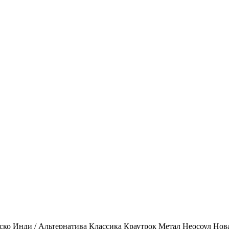
ско
Инди / Альтернатива
Классика
Краутрок
Метал
Неосоул
Нов