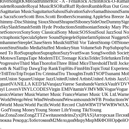
Riversong
RKM
Roadrunner
Roc - A - Fella
Rock Action
Rock-O-Rama
ulette
Rounder
Royal Music
RSO
Ruf
Ruff Ryders
Rumble
Run Out Gro
a
Sagittarian Music
Saguitarius
Salsoul
Salvation
Salvo
Samadhisound
Samu
a Sacra
Score
Scotti Bros.
Scotti Brothers
Screaming Apple
Sea Breeze J
himmy-Disc
Shining Sioux
Shout
Shrapnel
Siboney
SideOneDummy
Sign
o
Sky
Slash
Smash
Smith Hyde Productions
Smithsonian
Smoky Mary Ph
net
Sonovox
Sony
Sony Classical
Sony Music
SOS
Soul
Soul Jazz
Soul No
ectraphonic
Specula
Sphere Sound
Spiegelei
Spinefarm
Spinout Nuggets
S
amhammer
SteepleChase
Stern Musik
Stiff
Stil Vor Talent
Stomp Off
Stone
room
Strut
Studio Media
Stuffed Monkey
Stun Volume
Sub Pop
Subpop
Su
sed To Rot
Supraphon
Supraphon
Suzy
Svart
Swan Song
Swedish Society
 Motown
Tampa
Tape Modern
TEC
Teenage Kicks
Teldec
Telefunken
Tel
Progressive
Third Man
Thorofon
Three Blind Mice
Threshold
Thrill Jock
ooth & Nail
Top Dawg
Top Rank
TopHits-FinnHits
Topic
Total Experien
e
Trill
Trio
Trip
Trojan
Tru Criminal
Tru Thoughts
Truth
TSOP
Tsunami Mo
orn
Union Square
Unique Jazz
United
United Artists
United Artists Jazz
Un
guard
VANILLA KED'Ы
Varajazz
Varese Sarabande
Varrick
Vault
VDV
nyl Lovers
VINYLCODES
Virgin EMI
Vitamin
VJM
VMK
Vogue
Vogue 
assics
Warner Music
Warner Music France
Warner Music UK Ltd.
Warne
 World
Wergo
West Wind
Westbound
Wewantsounds
WFB Productions
W
t
World Music
World Pacific
World Record Club
WRWTFWWR
WWA
X
 God
Young Money
Young Stoner Life
Young Tiki
Young
iac
Zona
Zone
Zong
ZTT
Zweitausendeins
Zyx
[PIAS]
Авторская Песня
люква Рекордс
Лоботомия
М2
Мелодия
МируМир
МКФОН
Орфей
О