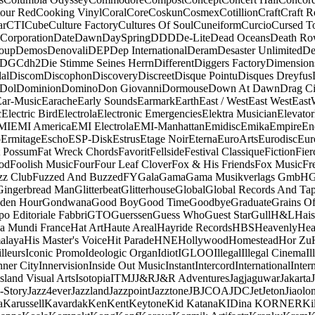
our Red
Cooking Vinyl
Coral
Core
Coskun
Cosmex
Cotillion
Craft
Craft R
ar
CTI
Cube
Culture Factory
Cultures Of Soul
Cuneiform
Curcio
Cursed T
 Corporation
Date
Dawn
DaySpring
DDD
De-Lite
Dead Oceans
Death R
oup
Demos
Denovali
DEP
Dep International
Deram
Desaster Unlimited
De
DGC
dh2
Die Stimme Seines Herrn
Different
Diggers Factory
Dimension
al
Discom
Discophon
Discovery
Discreet
Disque Pointu
Disques Dreyfus
Dol
Dominion
Domino
Don Giovanni
Dormouse
Down At Dawn
Drag Ci
Ear-Music
Earache
Early Sounds
Earmark
Earth
East / West
East West
East
c
Electric Bird
Electrola
Electronic Emergencies
Elektra Musician
Elevator
MI
EMI America
EMI Electrola
EMI-Manhattan
Emidisc
Emika
Empire
En
o
Ermitage
Escho
ESP-Disk
Estrus
Etage Noir
Eterna
EuroArts
Eurodisc
Eur
t Possum
Fat Wreck Chords
Favorit
Fellside
Festival Classique
Fiction
Fier
od
Foolish Music
Four
Four Leaf Clover
Fox & His Friends
Fox Music
Fr
zz Club
Fuzzed And Buzzed
FY
Gala
Gama
Gama Musikverlags GmbH
Gingerbread Man
Glitterbeat
Glitterhouse
Global
Global Records And Ta
den Hour
Gondwana
Good Boy
Good Time
Goodbye
Graduate
Grains O
o Editoriale Fabbri
GTO
Guerssen
Guess Who
Guest Star
Gull
H&L
Hais
a Mundi France
Hat Art
Haute Areal
Hayride Records
HBS
Heavenly
Hea
alaya
His Master's Voice
Hit Parade
HNE
Hollywood
Homestead
Hor Zu
lleurs
Iconic Promo
Ideologic Organ
Idiot
IGLOO
Illegal
Illegal Cinema
Il
nner City
Innervision
Inside Out Music
Instant
Intercord
International
Inter
Island Visual Arts
Isotopia
ITM
J
J&R
J&R Adventures
Jagjaguwar
Jakarta
-Story
Jazz4ever
Jazzland
Jazzpoint
Jazztone
JB
JCOA
JDC
Jet
Jeton
Jiaolo
a
Karussell
Kavardak
Ken
Kent
Keytone
Kid Katana
KIDina KORNER
Ki