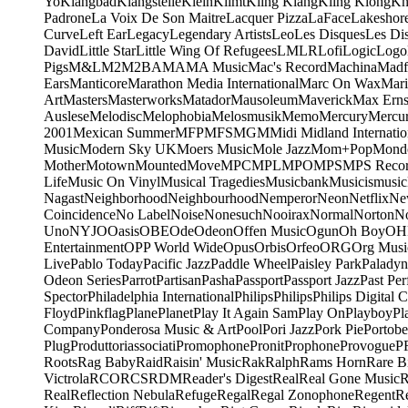
Yo
Klangbad
Klangstelle
Klein
Klimt
Kling Klang
Kling Klong
Kn
Padrone
La Voix De Son Maitre
Lacquer Pizza
LaFace
Lakeshor
Curve
Left Ear
Legacy
Legendary Artists
Leo
Les Disques
Les Di
David
Little Star
Little Wing Of Refugees
LMLR
Lofi
Logic
Logo
Pigs
M&L
M2
M2BA
MA
MA Music
Mac's Record
Machina
Madf
Ears
Manticore
Marathon Media International
Marc On Wax
Mari
Art
Masters
Masterworks
Matador
Mausoleum
Maverick
Max Erns
Auslese
Melodisc
Melophobia
Melosmusik
Memo
Mercury
Mercu
2001
Mexican Summer
MFP
MFS
MGM
Midi
Midland Internatio
Music
Modern Sky UK
Moers Music
Mole Jazz
Mom+Pop
Mond
Mother
Motown
Mounted
Move
MPC
MPL
MPO
MPS
MPS Recor
Life
Music On Vinyl
Musical Tragedies
Musicbank
Musicismusic
Nagast
Neighborhood
Neighbourhood
Nemperor
Neon
Netflix
Ne
Coincidence
No Label
Noise
Nonesuch
Nooirax
Normal
Norton
N
Uno
NYJO
Oasis
OBE
Ode
Odeon
Offen Music
Ogun
Oh Boy
OH
Entertainment
OPP World Wide
Opus
Orbis
Orfeo
ORG
Org Musi
Live
Pablo Today
Pacific Jazz
Paddle Wheel
Paisley Park
Paladyn
Odeon Series
Parrot
Partisan
Pasha
Passport
Passport Jazz
Past Per
Spector
Philadelphia International
Philips
Philips
Philips Digital C
Floyd
Pinkflag
Plane
Planet
Play It Again Sam
Play On
Playboy
Pl
Company
Ponderosa Music & Art
Pool
Pori Jazz
Pork Pie
Portobe
Plug
Produttoriassociati
Promophone
Pronit
Prophone
Provogue
P
Roots
Rag Baby
Raid
Raisin' Music
Rak
Ralph
Rams Horn
Rare B
Victrola
RCO
RCS
RDM
Reader's Digest
Real
Real Gone Music
R
Real
Reflection Nebula
Refuge
Regal
Regal Zonophone
Regent
R