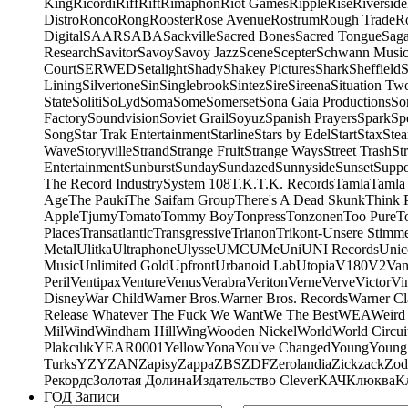
King
Ricordi
Riff
Rift
Rimaphon
Riot Games
Ripple
Rise
Riverside
Distro
Ronco
Rong
Rooster
Rose Avenue
Rostrum
Rough Trade
Ro
Digital
SAAR
SABA
Sackville
Sacred Bones
Sacred Tongue
Sag
Research
Savitor
Savoy
Savoy Jazz
Scene
Scepter
Schwann Music
Court
SERWED
Setalight
Shady
Shakey Pictures
Shark
Sheffield
S
Lining
Silvertone
Sin
Singlebrook
Sintez
Sire
Sireena
Situation Tw
State
Soliti
SoLyd
Soma
Some
Somerset
Sona Gaia Productions
So
Factory
Soundvision
Soviet Grail
Soyuz
Spanish Prayers
Spark
Sp
Song
Star Trak Entertainment
Starline
Stars by Edel
Start
Stax
Ste
Wave
Storyville
Strand
Strange Fruit
Strange Ways
Street Trash
St
Entertainment
Sunburst
Sunday
Sundazed
Sunnyside
Sunset
Suppo
The Record Industry
System 108
T.K.
T.K. Records
Tamla
Tamla
Age
The Pauki
The Saifam Group
There's A Dead Skunk
Think 
Apple
Tjumy
Tomato
Tommy Boy
Tonpress
Tonzonen
Too Pure
T
Places
Transatlantic
Transgressive
Trianon
Trikont-Unsere Stimm
Metal
Ulitka
Ultraphone
Ulysse
UMC
UMe
Uni
UNI Records
Unic
Music
Unlimited Gold
Upfront
Urbanoid Lab
Utopia
V180
V2
Van
Peril
Ventipax
Venture
Venus
Verabra
Veriton
Verne
Verve
Victor
Vi
Disney
War Child
Warner Bros.
Warner Bros. Records
Warner Cl
Release Whatever The Fuck We Want
We The Best
WEA
Weird
Mil
Wind
Windham Hill
Wing
Wooden Nickel
World
World Circui
Plakcılık
YEAR0001
Yellow
Yona
You've Changed
Young
Young
Turks
YZY
ZAN
Zapisy
Zappa
ZBS
ZDF
Zerolandia
Zickzack
Zod
Рекордс
Золотая Долина
Издательство Clever
КАЧ
Клюква
К
ГОД Записи