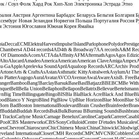
к / Соул
Фолк
Хард Рок
Хип-Хоп
Электроника
Эстрада
Этно
ралия
Австрия
Аргентина
Барбадос
Беларусь
Бельгия
Болгария
Б
сембург
Новая Зеландия
Норвегия
Польша
Португалия
Россия
Р
я
Эстония
Югославия
Южная Корея
Ямайка
ia
Decca
ECM
Elektra
Harvest
Impulse!
Island
Parlophone
Polydor
Prestig
 Chambers
4 AD
44 records
4AD
4th & Broadway
7A
A records
A&M Rec
 Of Diamonds
Acorn
ACT
Ada
Affinity
AFM
Aftermath
Agos
Agos Edizio
Alto
Alucard
Amadeo
America
American
American Clave
Amiga
Ampex
A
u-Ga
Apple
Aprelevka Sound
April
Aqualoop Records
ARC
Archiv Prod
Artone
Arts & Crafts
As
Astan
Asthmatic Kitty
Astralwerk
Asylum
At The
o Platter
Augogo
Aural
Avatar
AVCO
Avenue
Awal
Aware
Axis
B. Free
Ba
anger
Bamboo
Bang!
Barclay
Barsuk
Base
Basf
Batjazz
BBE
BCM
Be With
nquet
Bell
Bella Union
Bellaphon
Bellapon
Bellatrix
Bellevue
Bertelsmann
wn
Big Time
Billingsgate
Bingo
BIS
Bla Bla
Black Acre
Black And Blue
Bl
ood
Blanco Y Negro
Blind Pig
Blow Up
Blue Horizon
Blue Moon
Blue Si
Born Bad
Boston International
Boulevard
Brain Crusher
Brainfeeder
Bran
f
Buddah
Buddah Records
Buk
Bulk
Bureau B
Burning Sounds
Bushbran
d Tracks
Carlyne Music
Carnage Benelux
Caroline
Carpark
Carrere
Casabl
Pool
CBS Masterworks
CBS/Sony
Celluloid
Centre D'etudes Musicales
C
ess
Chevron
Chiaroscuro
Chic
Chimera Music
China
Chiswick
Chlodwig
eveland International
Closer
CMH Records
CMP
CMV
CNR
Cobblers
Cob
s
Columbia Odyssey
Commodore
Compost
Concept
Concert Hall
Concor