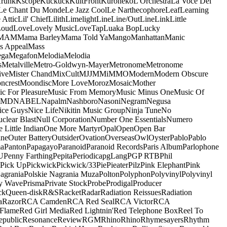
runk
Kscope
Kuckuck
KultFront
Kuroneko
L'Orchestra
La Voce Del
Le Chant Du Monde
Le Jazz Cool
Le Narthecophore
Leaf
Learning
 Attic
Lil' Chief
Lilith
Limelight
Line
Line/OutLine
Link
Little
Loud
Love
Lovely Music
LoveTap
Luaka Bop
Lucky
MAM
Mama Barley
Mama Told Ya
Mango
Manhattan
Manic
s Appeal
Mass
ga
Megafon
Melodia
Melodia
s
Metalville
Metro-Goldwyn-Mayer
Metronome
Metronome
ive
Mister Chand
MixCult
MJJ
MMi
MMO
Modern
Modern Obscure
ncrest
Moondisc
More Love
Moroz
Mosaic
Mother
c For Pleasure
Music From Memory
Music Minus One
Music Of
5MD
NABEL
Napalm
Nashboro
Nasoni
Negram
Negusa
ice Guys
Nice Life
Nikitin Music Group
Ninja Tune
No
clear Blast
Null Corporation
Number One Essentials
Numero
 Little Indian
One More Martyr
Opal
Open
Open Bar
ine
Outer Battery
Outsider
Ovation
Overseas
Owl
Oyster
Pablo
Pablo
ma
Panton
Papagayo
Paranoid
Paranoid Records
Paris Album
Parlophone
U
Penny Farthing
Pepita
Periodica
pgLang
PGP RTB
Phil
Pick Up
Pickwick
Pickwick/33
Pie
Pieater
Pilz
Pink Elephant
Pink
agrania
Polskie Nagrania Muza
Polton
Polyphon
Polyvinyl
Polyvinyl
y Wave
Prisma
Private Stock
Probe
Prodigal
Producer
ck
Queen-disk
R&S
Racket
Radar
Radiation Reissues
Radiation
a
Razor
RCA Camden
RCA Red Seal
RCA Victor
RCA
Flame
Red Girl Media
Red Lightnin'
Red Telephone Box
Reel To
epublic
Resonance
Review
RGM
Rhino
Rhino
Rhymesayers
Rhythm