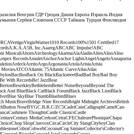
разилия
Венгрия
ГДР
Греция
Дания
Европа
Израиль
Индия
умыния
Сербия
Словения
СССР
Тайвань
Турция
Финляндия
e
RCA
Vertigo
Virgin
Warner
10
10 Records
100%
1501 Certified
17
ords
A.K.A.
A5B, Inc.
Aaarrg
ABC
ABC Impulse!
ABC
ni Musicali
Ahorn
Aircheology
Akarma
Ala
Aladin
Alien
Aliso
Aliso
mpex Records
Amulet
Anchor
Anchor Lights
Angel
Angelo
Annapurna
uktion
Ardeck
Areito
Argo
Argonauta
Ariola
Arista
Arista
 Movies
ATCO
Atlantic 75
Atlantic Curve
Atlas
Atlas
bylon
Bacillus
Back On Black
Backstreet
Bad
Bad Boy
Bad Boy
Be With Records
Be! Jazz
Bear
Berton
Beserkley
Bethlehem
Better Noise
Beyond
Beyond The
ack And Blue
Black Cat
Black Forum
Black Jazz
Black Lion
Black
lver
Blue Sky
Blue Thumb
Bluebird
Blues
ch Music
Brave
Bridge Nine Records
Bright Midnight Archives
British
ch
Button Nose
BYG
C.B.R.
C/Z
C5
Cadet
Cain
Calligraph
Camel
Can-
anca
Cashmere Thoughts
Castle Classics
Castle
entury
Century Media
Cerkon
Cetra
CFE
ChaleurePhonique
Chapa
Choice
Chop Shop
Cinevox
Circa
Circle
City Slang
Cityboy
Clan
blestone
Cobra
Cobweb
Coconut
Cog Sinister
Collector's
Collector's
d
Concord Bicycle
Concord Jazz
Concorde
Congo