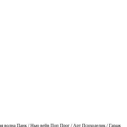
ая волна
Панк / Нью вейв
Поп
Прог / Арт
Психоделик / Гараж