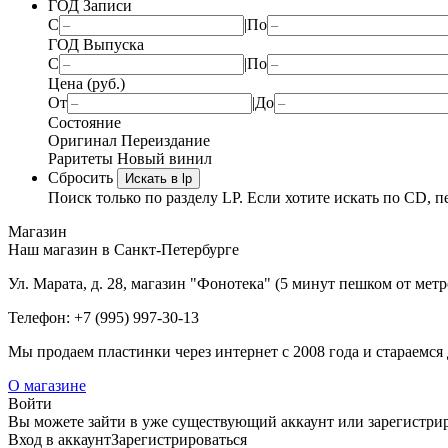
ГОД Записи
С
|
По
ГОД Выпуска
С
|
По
Цена (руб.)
От
|
До
Состояние
Оригинал
Переиздание
Раритеты
Новый винил
Сбросить
Искать в lp
Поиск только по разделу LP. Если хотите искать по CD, п
Магазин
Наш магазин в Санкт-Петербурге
Ул. Марата, д. 28, магазин "Фонотека" (5 минут пешком от мет
Телефон: +7 (995) 997-30-13
Мы продаем пластинки через интернет c 2008 года и стараемся 
О магазине
Войти
Вы можете зайти в уже существующий аккаунт или зарегистриро
Вход
в аккаунт
Зарегистрироваться