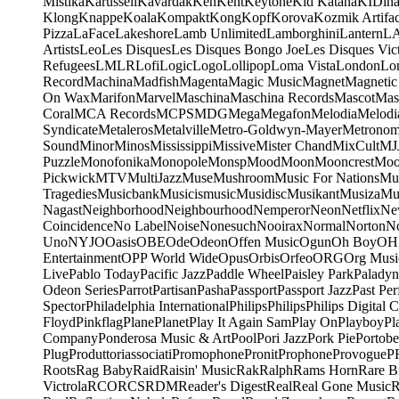
Mistika
Karussell
Kavardak
Ken
Kent
Keytone
Kid Katana
KIDin
Klong
Knappe
Koala
Kompakt
Kong
Kopf
Korova
Kozmik Artifac
Pizza
LaFace
Lakeshore
Lamb Unlimited
Lamborghini
Lantern
L
Artists
Leo
Les Disques
Les Disques Bongo Joe
Les Disques Vic
Refugees
LMLR
Lofi
Logic
Logo
Lollipop
Loma Vista
London
Lo
Record
Machina
Madfish
Magenta
Magic Music
Magnet
Magnetic
On Wax
Marifon
Marvel
Maschina
Maschina Records
Mascot
Mas
Coral
MCA Records
MCPS
MDG
Mega
Megafon
Melodia
Melodi
Syndicate
Metaleros
Metalville
Metro-Goldwyn-Mayer
Metrono
Sound
Minor
Minos
Mississippi
Missive
Mister Chand
MixCult
MJ
Puzzle
Monofonika
Monopole
Monsp
Mood
Moon
Mooncrest
Moo
Pickwick
MTV
MultiJazz
Muse
Mushroom
Music For Nations
Mus
Tragedies
Musicbank
Musicismusic
Musidisc
Musikant
Musiza
Mu
Nagast
Neighborhood
Neighbourhood
Nemperor
Neon
Netflix
Ne
Coincidence
No Label
Noise
Nonesuch
Nooirax
Normal
Norton
N
Uno
NYJO
Oasis
OBE
Ode
Odeon
Offen Music
Ogun
Oh Boy
OH
Entertainment
OPP World Wide
Opus
Orbis
Orfeo
ORG
Org Musi
Live
Pablo Today
Pacific Jazz
Paddle Wheel
Paisley Park
Paladyn
Odeon Series
Parrot
Partisan
Pasha
Passport
Passport Jazz
Past Per
Spector
Philadelphia International
Philips
Philips
Philips Digital C
Floyd
Pinkflag
Plane
Planet
Play It Again Sam
Play On
Playboy
Pl
Company
Ponderosa Music & Art
Pool
Pori Jazz
Pork Pie
Portobe
Plug
Produttoriassociati
Promophone
Pronit
Prophone
Provogue
P
Roots
Rag Baby
Raid
Raisin' Music
Rak
Ralph
Rams Horn
Rare B
Victrola
RCO
RCS
RDM
Reader's Digest
Real
Real Gone Music
R