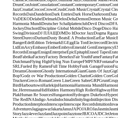
Drum
ConJoint
Consolation
Constant
Contemporary
Contour
Cont
Jazz
Croatia
Crocos
Crown
Crush
Crush Music
Crystal
Crystal Cle
Records
Dais
Dandelion
Dark Entries
Dark Horse
Darkroom
Data
Vu
DEKO
Delabel
Delmark
Delos
Delta
Demon
Demon Music Gr
Harmonia Mundi
Deutscher Schallplattenclub
Devil Discos
DFA
Jockey
Dischord
Discipline Global Mobile
Disco Doge
Disco Hal
Swing
Division
DJ ПЛАЩ
DJM
Do It
Doctor Jazz
Dogma Rgaza
Street
Dureco
Durium
Dusty Beats
E A Production
Ear
Ear Music
Banger
Edel
Edition Telemark
EG
Egg
Ela Ton
Electrecord
Electri
Ltd
EmArcy
Embassy
Ember
Embryo
Emerald Gem
Emergency
E
Records
Enrage
Ensign
Enterprise
Epic
Epitaph
Erased Tapes
Erat
Beat
Fabrika
Factory
Factory Benelux
Fair Youth
Fame
Fantasy
Fa
Dutchman
Flying High
Flying Nun Europe
FMP
FNR
Fontana
Fo
SRL
Fueled By Ramen
Full Time Hobby
Funk Garage
Fusion
Fu
Dreams
Ghosteen
Ghostly International
Giant
Giants Of Jazz
Gig
Bop!
Godz ov War Productions
Golden Chariot
Golden Core
Gol
Truckers
Greco-Roman
Green Line
Green Sabre
GRP
Grunt
Grupp
Bird
Harbourtown
Harlekijn
Harmonia
Harmonia Mundi
Harmoni
Inc.
Herrensauna
Hid
Hidden Harmony
High Roller
Highway
Him
Plak
Human Re Sources
Hungaroton
Hydrogen Dukebox
Hyper
The Red
INA
Indigo Aera
Indochina
Infinity
Ingo
Init
Injection Di
Production
Interphon
Interscope
Interscope Records
Intuition
Inva
Adventures
Jagjaguwar
Jakarta
Janus
JAPO
JARO
Jas
Jasmin
Jasm
Story
Jazz4ever
Jazzland
Jazzpoint
Jazztone
JB
JCOA
JDC
Jet
Jeton