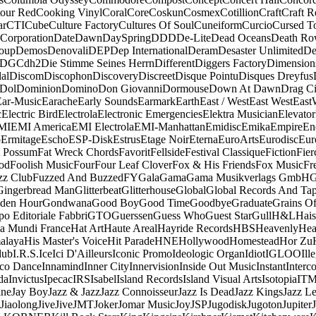
our Red
Cooking Vinyl
Coral
Core
Coskun
Cosmex
Cotillion
Craft
Craft R
ar
CTI
Cube
Culture Factory
Cultures Of Soul
Cuneiform
Curcio
Cursed T
 Corporation
Date
Dawn
DaySpring
DDD
De-Lite
Dead Oceans
Death R
oup
Demos
Denovali
DEP
Dep International
Deram
Desaster Unlimited
De
DGC
dh2
Die Stimme Seines Herrn
Different
Diggers Factory
Dimension
al
Discom
Discophon
Discovery
Discreet
Disque Pointu
Disques Dreyfus
Dol
Dominion
Domino
Don Giovanni
Dormouse
Down At Dawn
Drag Ci
Ear-Music
Earache
Early Sounds
Earmark
Earth
East / West
East West
East
c
Electric Bird
Electrola
Electronic Emergencies
Elektra Musician
Elevator
MI
EMI America
EMI Electrola
EMI-Manhattan
Emidisc
Emika
Empire
En
o
Ermitage
Escho
ESP-Disk
Estrus
Etage Noir
Eterna
EuroArts
Eurodisc
Eur
t Possum
Fat Wreck Chords
Favorit
Fellside
Festival Classique
Fiction
Fier
od
Foolish Music
Four
Four Leaf Clover
Fox & His Friends
Fox Music
Fr
zz Club
Fuzzed And Buzzed
FY
Gala
Gama
Gama Musikverlags GmbH
Gingerbread Man
Glitterbeat
Glitterhouse
Global
Global Records And Ta
den Hour
Gondwana
Good Boy
Good Time
Goodbye
Graduate
Grains O
o Editoriale Fabbri
GTO
Guerssen
Guess Who
Guest Star
Gull
H&L
Hais
a Mundi France
Hat Art
Haute Areal
Hayride Records
HBS
Heavenly
Hea
alaya
His Master's Voice
Hit Parade
HNE
Hollywood
Homestead
Hor Zu
dub
I.R.S.
Ice
Ici D'Ailleurs
Iconic Promo
Ideologic Organ
Idiot
IGLOO
Ill
sco Dance
Innamind
Inner City
Innervision
Inside Out Music
Instant
Interc
da
Invictus
Ipecac
IRS
Isabel
Island Records
Island Visual Arts
Isotopia
IT
ine
Jay Boy
Jazz & Jazz
Jazz Connoisseur
Jazz Is Dead
Jazz Kings
Jazz L
Jiaolong
Jive
Jive
JMT
Joker
Jomar Music
Joy
JSP
Jugodisk
Jugoton
Jupiter