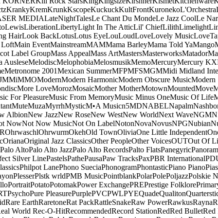
a KORNER
Kill Rock Stars
King
Kingsize
Kirshner
Kismet
Kitchenware
K
tz
Kranky
Krem
Krunk
Kscope
Kuckuck
KultFront
Kuroneko
L'Orchestra
ASER MEDIA
LateNightTales
Le Chant Du Monde
Le Jazz Cool
Le Nar
to
Lewis
Liberation
Liberty
Light In The Attic
Lil' Chief
Lilith
Limelight
Li
ng Hair
Look Back
Lotus
Lotus Eye
Lou
Loud
Love
Lovely Music
LoveTa
 Loft
Main Event
Mainstream
MAM
Mama Barley
Mama Told Ya
Mango
cot Label Group
Mass Appeal
Mass Art
Masters
Masterworks
Matador
Ma
a Auslese
Melodisc
Melophobia
Melosmusik
Memo
Mercury
Mercury KX
me
Metronome 2001
Mexican Summer
MFP
MFS
MGM
Midi
Midland Inte
J
MMi
MMO
Modern
Modern Harmonic
Modern Obscure Music
Modern
ndisc
More Love
Moroz
Mosaic
Mother Mother
Motown
Mounted
Move
ic For Pleasure
Music From Memory
Music Minus One
Music Of Life
M
tant
Mute
Muza
Myrrh
Mystic
M•A Music
n5MD
NABEL
Napalm
Nashbo
w Albion
New Jazz
New Rose
New West
New World
Next Wave
NGM
N
ot Now
Not Now Music
Not On Label
Noton
Nova
Novus
NPG
Nubian
Nu
R
Ohrwaschl
Ohrwurm
Okeh
Old Town
Olivia
One Little Independent
One
c
Oriana
Original Jazz Classics
Other People
Other Voices
OUT
Out Of L
Palo Alto
Palo Alto Jazz
Palo Alto Records
Palto Flats
Panegyric
Panora
fect Silver Line
Pastels
Pathe
Pausa
Paw Tracks
Pax
PBR International
PD
lassics
Philpot Lane
Phono Suecia
Phonogram
Phontastic
Piano Piano
Pias
ayon
Plesser
Plstk wrld
PMB Music
Pointblank
Polar
Pole
Poljazz
Polskie N
llo
Portrait
Potato
Potomak
Power Exchange
PRE
Prestige Folklore
Primar
RT
Psycho
Pure Pleasure
Purple
PVC
PWL
PYE
Quade
Qualiton
Quartersti
id
Rare Earth
Raretone
Rat Pack
RattleSnake
Raw Power
Rawkus
Rayna
R
eal World
Rec-O-Hit
Recommended
Record Station
Red
Red Bullet
Red 