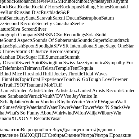
epublic
Resonance
Review
RGM
Rhino
Rhino
Rhymesayers
Rhythm
RockBeat
Rocket
Rockin' Horse
Rocktopus
Rolling Stones
Romuald
ove
Runt
Russian Disc
Rustblade
S&P
rai
Sanctuary
Santa
Saravah
Sareni Ducan
Sastruphon
Saturn
azz
Second Records
Secretly Canadian
Seelie
ature
Silva Screen
Silver
onograph Company
SMS
SNC
So Recordings
Solar
Solid
te
Sound Aspects
Sounds Of Subterrania
Sounds Superb
Soundtrack
plasc
Splash
Spoon
Spotlight
SPV
SR International
Stage
Stage One
Star
s Throw
Storm Of Justice Records
Stormy
darshan Disc
Sugar Hill
Sumerian
Summit
 Discofil
Sweet Spirit
Swingtime
Swiss Jazz
Symbolica
Sympathy For
c
Telefunken
Telmavar
Telstar
Temple
Tent
Tequila
 Blind Mice
Threshold
Thrill Jockey
Throttle
Tidal Waves
-FinnHits
Topic
Total Experience
Touch & Go
Tough Love
Towner
ts
Truth
TSOP
Tsunami Mob
Tuff
z
United
United Artists
United Artists Jazz
United Artists Records
United
ese Sarabande
Varrick
Vault
VDV
Vee Jay
Venice In
Schallplatten
Volume
Voodoo Rhythm
Vortex
Vox
VP
Wagram
Walt
r Sunset
Warp
Waterland
WaterTower
WaterTower
Wax 'N Stacks
We
hat
What's So Funny About
Whirlwind
Wifon
Wiiija
Wilbury
Win
anadu
XL
XO
Y
Y Records
Yasar
Балкантон
Выргород
Гост Звук
Драгоценность
Дядюшка
тделение ВЫХОД
ПСГ
Сибирь
Сияние
Ультра
Ультра Продакшн