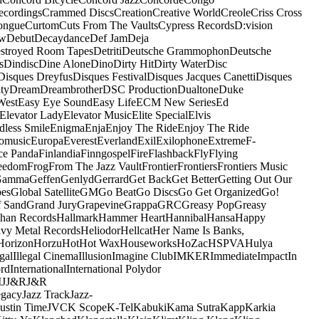
ecordings
Crammed Discs
Creation
Creative World
Creole
Criss Cross
ongue
Curtom
Cuts From The Vaults
Cypress Records
D:vision
ow
Debut
Decaydance
Def Jam
Deja
stroyed Room Tapes
Detriti
Deutsche Grammophon
Deutsche
s
Dindisc
Dine Alone
Dino
Dirty Hit
Dirty Water
Disc
Disques Dreyfus
Disques Festival
Disques Jacques Canetti
Disques
ty
Dream
Dreambrother
DSC Production
Dualtone
Duke
West
Easy Eye Sound
Easy Life
ECM New Series
Ed
Elevator Lady
Elevator Music
Elite Special
Elvis
dless Smile
Enigma
Enja
Enjoy The Ride
Enjoy The Ride
omusic
Europa
Everest
Everland
Exil
Exilophone
Extreme
F-
ce Panda
Finlandia
Finngospel
Fire
Flashback
Fly
Flying
eedom
Frog
From The Jazz Vault
Frontier
Frontiers
Frontiers Music
Gamma
Geffen
Genlyd
Gerrard
Get Back
Get Better
Getting Out Our
pes
Global Satellite
GM
Go Beat
Go Discs
Go Get Organized
Go!
f Sand
Grand Jury
Grapevine
Grappa
GRC
Greasy Pop
Greasy
han Records
Hallmark
Hammer Heart
Hannibal
Hansa
Happy
vy Metal Records
Heliodor
Hellcat
Her Name Is Banks,
Horizon
Horzu
Hot
Hot Wax
Houseworks
HoZac
HSPVA
Hulya
egal
Illegal Cinema
Illusion
Imagine Club
IMKER
Immediate
Impact
In
ord
International
International Polydor
M
J
J&R
J&R
egacy
Jazz Track
Jazz-
Justin Time
JVC
K Scope
K-Tel
Kabuki
Kama Sutra
Kapp
Karkia