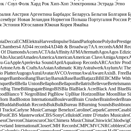
к / Соул
Фолк
Хард Рок
Хип-Хоп
Электроника
Эстрада
Этно
ралия
Австрия
Аргентина
Барбадос
Беларусь
Бельгия
Болгария
Б
сембург
Новая Зеландия
Норвегия
Польша
Португалия
Россия
Р
я
Эстония
Югославия
Южная Корея
Ямайка
ia
Decca
ECM
Elektra
Harvest
Impulse!
Island
Parlophone
Polydor
Prestig
 Chambers
4 AD
44 records
4AD
4th & Broadway
7A
A records
A&M Rec
 Of Diamonds
Acorn
ACT
Ada
Affinity
AFM
Aftermath
Agos
Agos Edizio
Alto
Alucard
Amadeo
America
American
American Clave
Amiga
Ampex
A
u-Ga
Apple
Aprelevka Sound
April
Aqualoop Records
ARC
Archiv Prod
Artone
Arts & Crafts
As
Astan
Asthmatic Kitty
Astralwerk
Asylum
At The
o Platter
Augogo
Aural
Avatar
AVCO
Avenue
Awal
Aware
Axis
B. Free
Ba
anger
Bamboo
Bang!
Barclay
Barsuk
Base
Basf
Batjazz
BBE
BCM
Be With
nquet
Bell
Bella Union
Bellaphon
Bellapon
Bellatrix
Bellevue
Bertelsmann
wn
Big Time
Billingsgate
Bingo
BIS
Bla Bla
Black Acre
Black And Blue
Bl
ood
Blanco Y Negro
Blind Pig
Blow Up
Blue Horizon
Blue Moon
Blue Si
Born Bad
Boston International
Boulevard
Brain Crusher
Brainfeeder
Bran
f
Buddah
Buddah Records
Buk
Bulk
Bureau B
Burning Sounds
Bushbran
d Tracks
Carlyne Music
Carnage Benelux
Caroline
Carpark
Carrere
Casabl
Pool
CBS Masterworks
CBS/Sony
Celluloid
Centre D'etudes Musicales
C
ess
Chevron
Chiaroscuro
Chic
Chimera Music
China
Chiswick
Chlodwig
eveland International
Closer
CMH Records
CMP
CMV
CNR
Cobblers
Cob
s
Columbia Odyssey
Commodore
Compost
Concept
Concert Hall
Concor