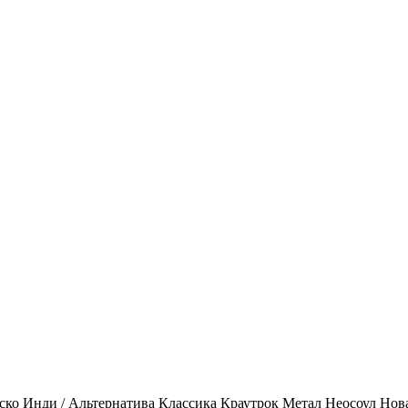
ско
Инди / Альтернатива
Классика
Краутрок
Метал
Неосоул
Нов