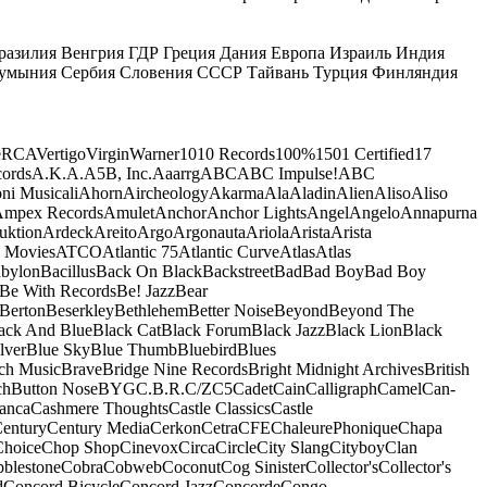
разилия
Венгрия
ГДР
Греция
Дания
Европа
Израиль
Индия
умыния
Сербия
Словения
СССР
Тайвань
Турция
Финляндия
e
RCA
Vertigo
Virgin
Warner
10
10 Records
100%
1501 Certified
17
ords
A.K.A.
A5B, Inc.
Aaarrg
ABC
ABC Impulse!
ABC
ni Musicali
Ahorn
Aircheology
Akarma
Ala
Aladin
Alien
Aliso
Aliso
mpex Records
Amulet
Anchor
Anchor Lights
Angel
Angelo
Annapurna
uktion
Ardeck
Areito
Argo
Argonauta
Ariola
Arista
Arista
 Movies
ATCO
Atlantic 75
Atlantic Curve
Atlas
Atlas
bylon
Bacillus
Back On Black
Backstreet
Bad
Bad Boy
Bad Boy
Be With Records
Be! Jazz
Bear
Berton
Beserkley
Bethlehem
Better Noise
Beyond
Beyond The
ack And Blue
Black Cat
Black Forum
Black Jazz
Black Lion
Black
lver
Blue Sky
Blue Thumb
Bluebird
Blues
ch Music
Brave
Bridge Nine Records
Bright Midnight Archives
British
ch
Button Nose
BYG
C.B.R.
C/Z
C5
Cadet
Cain
Calligraph
Camel
Can-
anca
Cashmere Thoughts
Castle Classics
Castle
entury
Century Media
Cerkon
Cetra
CFE
ChaleurePhonique
Chapa
Choice
Chop Shop
Cinevox
Circa
Circle
City Slang
Cityboy
Clan
blestone
Cobra
Cobweb
Coconut
Cog Sinister
Collector's
Collector's
d
Concord Bicycle
Concord Jazz
Concorde
Congo