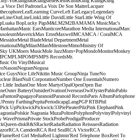
itty-Yo
Klangbad
Klangstelle
Klein
Klimt
Kling Klang
Kling
La Voce Del Padrone
La Voix De Son Maitre
Lacquer
thecophore
Leaf
Learning Curve
Left Ear
Legacy
Legendary
ne
Line/OutLine
Link
Little David
Little Star
Little Wing Of
p
Luaka Bop
Lucky Pigs
M&L
M2
M2BA
MA
MA Music
Mac's
Manhattan
Manic Ears
Manticore
Marathon Media International
Marc
usoleum
Maverick
Max Ernst
Maxwell
MCA
MCA / Coral
MCA
Messidor
Metal Blade
Metal Department
Metal
rnational
Mig
Milan
Milan
Milestone
Mimo
Ministry Of
 Sky UK
Moers Music
Mole Jazz
Mom+Pop
Mondo
Monitor
Monkey
MPC
MPL
MPO
MPS
MPS Records
Mr.
usic On Vinyl
Musical
ro
Nasoni
Negram
Negusa
ice Guys
Nice Life
Nikitin Music Group
Ninja Tune
No
clear Blast
Null Corporation
Number One Essentials
Numero
 Little Indian
One More Martyr
Opal
Open
Open Bar
ine
Outer Battery
Outsider
Ovation
Overseas
Owl
Oyster
Pablo
Pablo
ma
Panton
Papagayo
Paranoid
Paranoid Records
Paris Album
Parlophone
U
Penny Farthing
Pepita
Periodica
pgLang
PGP RTB
Phil
Pick Up
Pickwick
Pickwick/33
Pie
Pieater
Pilz
Pink Elephant
Pink
agrania
Polskie Nagrania Muza
Polton
Polyphon
Polyvinyl
Polyvinyl
y Wave
Prisma
Private Stock
Probe
Prodigal
Producer
ck
Queen-disk
R&S
Racket
Radar
Radiation Reissues
Radiation
azor
RCA Camden
RCA Red Seal
RCA Victor
RCA
Flame
Red Girl Media
Red Lightnin'
Red Telephone Box
Reel To