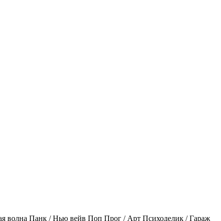
ая волна
Панк / Нью вейв
Поп
Прог / Арт
Психоделик / Гараж