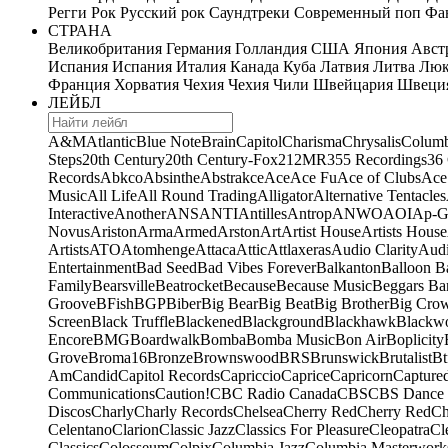
Регги
Рок
Русский рок
Саундтреки
Современный поп
Фан
СТРАНА
Великобритания
Германия
Голландия
США
Япония
Авст
Испания
Испания
Италия
Канада
Куба
Латвия
Литва
Люк
Франция
Хорватия
Чехия
Чехия
Чили
Швейцария
Швеци
ЛЕЙБЛ
A&M
Atlantic
Blue Note
Brain
Capitol
Charisma
Chrysalis
Columb
Steps
20th Century
20th Century-Fox
21
2MR
355 Recordings
36
Records
Abkco
Absinthe
Abstrakce
Ace
Ace Fu
Ace of Clubs
Ace
Music
All Life
All Round Trading
Alligator
Alternative Tentacles
Interactive
Another
ANS
ANTI
Antilles
Antrop
ANWO
AOI
Ap-G
Novus
Ariston
Arma
Armed
Arston
Art
Artist House
Artists House
Artists
ATO
Atomhenge
Attaca
Attic
Attlaxeras
Audio Clarity
Audi
Entertainment
Bad Seed
Bad Vibes Forever
Balkanton
Balloon B
Family
Bearsville
Beatrocket
Because
Because Music
Beggars Ba
Groove
BFish
BGP
Biber
Big Bear
Big Beat
Big Brother
Big Cro
Screen
Black Truffle
Blackened
Blackground
Blackhawk
Blackw
Encore
BMG
Boardwalk
Bomba
Bomba Music
Bon Air
Boplicity
Grove
Broma16
Bronze
Brownswood
BRS
Brunswick
Brutalist
Bt
Am
Candid
Capitol Records
Capriccio
Caprice
Capricorn
Capture
Communications
Caution!
CBC Radio Canada
CBS
CBS Dance 
Discos
Charly
Charly Records
Chelsea
Cherry Red
Cherry Red
Ch
Celentano
Clarion
Classic Jazz
Classics For Pleasure
Cleopatra
Cl
Classics
Colosseum
Colpix
Columbia Jazz
Columbia Masterwork