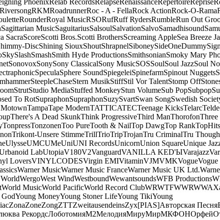
eigning Phoenix
Relab Records
Relapse
Renaissance
Repertoire
Reprise
R
Riversong
RKM
Roadrunner
Roc - A - Fella
Rock Action
Rock-O-Rama
ulette
Rounder
Royal Music
RSO
Ruf
Ruff Ryders
Rumble
Run Out Gro
a
Sagittarian Music
Saguitarius
Salsoul
Salvation
Salvo
Samadhisound
Samu
a Sacra
Score
Scotti Bros.
Scotti Brothers
Screaming Apple
Sea Breeze J
himmy-Disc
Shining Sioux
Shout
Shrapnel
Siboney
SideOneDummy
Sign
o
Sky
Slash
Smash
Smith Hyde Productions
Smithsonian
Smoky Mary Ph
net
Sonovox
Sony
Sony Classical
Sony Music
SOS
Soul
Soul Jazz
Soul No
ectraphonic
Specula
Sphere Sound
Spiegelei
Spinefarm
Spinout Nuggets
S
amhammer
SteepleChase
Stern Musik
Stiff
Stil Vor Talent
Stomp Off
Stone
room
Strut
Studio Media
Stuffed Monkey
Stun Volume
Sub Pop
Subpop
Su
sed To Rot
Supraphon
Supraphon
Suzy
Svart
Swan Song
Swedish Society
 Motown
Tampa
Tape Modern
TATTICA
TEC
Teenage Kicks
Telarc
Telde
oup
There's A Dead Skunk
Think Progressive
Third Man
Thorofon
Three
y
Tonpress
Tonzonen
Too Pure
Tooth & Nail
Top Dawg
Top Rank
TopHits
anon
Trikont-Unsere Stimme
Trill
Trio
Trip
Trojan
Tru Criminal
Tru Though
ne
Ulysse
UMC
UMe
Uni
UNI Records
Unicorn
Union Square
Unique Jaz
Urbanoid Lab
Utopia
V180
V2
Vanguard
VANILLA KED'Ы
Varajazz
Var
nyl Lovers
VINYLCODES
Virgin EMI
Vitamin
VJM
VMK
Vogue
Vogue 
assics
Warner Music
Warner Music France
Warner Music UK Ltd.
Warne
 World
Wergo
West Wind
Westbound
Wewantsounds
WFB Productions
W
t
World Music
World Pacific
World Record Club
WRWTFWWR
WWA
X
 God
Young Money
Young Stoner Life
Young Tiki
Young
iac
Zona
Zone
Zong
ZTT
Zweitausendeins
Zyx
[PIAS]
Авторская Песня
люква Рекордс
Лоботомия
М2
Мелодия
МируМир
МКФОН
Орфей
О