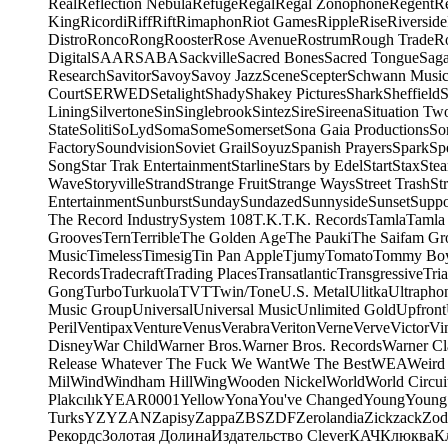
Real
Reflection Nebula
Refuge
Regal
Regal Zonophone
Regent
R
King
Ricordi
Riff
Rift
Rimaphon
Riot Games
Ripple
Rise
Riverside
Distro
Ronco
Rong
Rooster
Rose Avenue
Rostrum
Rough Trade
Ro
Digital
SAAR
SABA
Sackville
Sacred Bones
Sacred Tongue
Sag
Research
Savitor
Savoy
Savoy Jazz
Scene
Scepter
Schwann Music
Court
SERWED
Setalight
Shady
Shakey Pictures
Shark
Sheffield
S
Lining
Silvertone
Sin
Singlebrook
Sintez
Sire
Sireena
Situation Tw
State
Soliti
SoLyd
Soma
Some
Somerset
Sona Gaia Productions
So
Factory
Soundvision
Soviet Grail
Soyuz
Spanish Prayers
Spark
Sp
Song
Star Trak Entertainment
Starline
Stars by Edel
Start
Stax
Ste
Wave
Storyville
Strand
Strange Fruit
Strange Ways
Street Trash
St
Entertainment
Sunburst
Sunday
Sundazed
Sunnyside
Sunset
Suppo
The Record Industry
System 108
T.K.
T.K. Records
Tamla
Tamla
Grooves
Tern
Terrible
The Golden Age
The Pauki
The Saifam Gr
Music
Timeless
Timesig
Tin Pan Apple
Tjumy
Tomato
Tommy Bo
Records
Tradecraft
Trading Places
Transatlantic
Transgressive
Tri
Gong
Turbo
Turkuola
TVT
Twin/Tone
U.S. Metal
Ulitka
Ultrapho
Music Group
Universal
Universal Music
Unlimited Gold
Upfront
Peril
Ventipax
Venture
Venus
Verabra
Veriton
Verne
Verve
Victor
Vi
Disney
War Child
Warner Bros.
Warner Bros. Records
Warner Cl
Release Whatever The Fuck We Want
We The Best
WEA
Weird
Mil
Wind
Windham Hill
Wing
Wooden Nickel
World
World Circui
Plakcılık
YEAR0001
Yellow
Yona
You've Changed
Young
Young
Turks
YZY
ZAN
Zapisy
Zappa
ZBS
ZDF
Zerolandia
Zickzack
Zod
Рекордс
Золотая Долина
Издательство Clever
КАЧ
Клюква
К