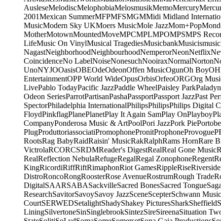
Auslese
Melodisc
Melophobia
Melosmusik
Memo
Mercury
Mercu
2001
Mexican Summer
MFP
MFS
MGM
Midi
Midland Internatio
Music
Modern Sky UK
Moers Music
Mole Jazz
Mom+Pop
Mond
Mother
Motown
Mounted
Move
MPC
MPL
MPO
MPS
MPS Recor
Life
Music On Vinyl
Musical Tragedies
Musicbank
Musicismusic
Nagast
Neighborhood
Neighbourhood
Nemperor
Neon
Netflix
Ne
Coincidence
No Label
Noise
Nonesuch
Nooirax
Normal
Norton
N
Uno
NYJO
Oasis
OBE
Ode
Odeon
Offen Music
Ogun
Oh Boy
OH
Entertainment
OPP World Wide
Opus
Orbis
Orfeo
ORG
Org Musi
Live
Pablo Today
Pacific Jazz
Paddle Wheel
Paisley Park
Paladyn
Odeon Series
Parrot
Partisan
Pasha
Passport
Passport Jazz
Past Per
Spector
Philadelphia International
Philips
Philips
Philips Digital C
Floyd
Pinkflag
Plane
Planet
Play It Again Sam
Play On
Playboy
Pl
Company
Ponderosa Music & Art
Pool
Pori Jazz
Pork Pie
Portobe
Plug
Produttoriassociati
Promophone
Pronit
Prophone
Provogue
P
Roots
Rag Baby
Raid
Raisin' Music
Rak
Ralph
Rams Horn
Rare B
Victrola
RCO
RCS
RDM
Reader's Digest
Real
Real Gone Music
R
Real
Reflection Nebula
Refuge
Regal
Regal Zonophone
Regent
R
King
Ricordi
Riff
Rift
Rimaphon
Riot Games
Ripple
Rise
Riverside
Distro
Ronco
Rong
Rooster
Rose Avenue
Rostrum
Rough Trade
Ro
Digital
SAAR
SABA
Sackville
Sacred Bones
Sacred Tongue
Sag
Research
Savitor
Savoy
Savoy Jazz
Scene
Scepter
Schwann Music
Court
SERWED
Setalight
Shady
Shakey Pictures
Shark
Sheffield
S
Lining
Silvertone
Sin
Singlebrook
Sintez
Sire
Sireena
Situation Tw
State
Soliti
SoLyd
Soma
Some
Somerset
Sona Gaia Productions
So