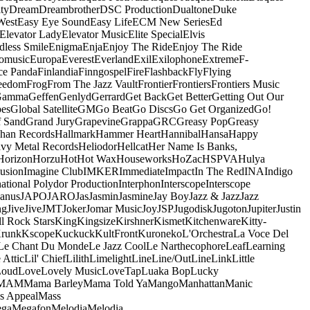
ty
Dream
Dreambrother
DSC Production
Dualtone
Duke
West
Easy Eye Sound
Easy Life
ECM New Series
Ed
Elevator Lady
Elevator Music
Elite Special
Elvis
dless Smile
Enigma
Enja
Enjoy The Ride
Enjoy The Ride
omusic
Europa
Everest
Everland
Exil
Exilophone
Extreme
F-
ce Panda
Finlandia
Finngospel
Fire
Flashback
Fly
Flying
eedom
Frog
From The Jazz Vault
Frontier
Frontiers
Frontiers Music
Gamma
Geffen
Genlyd
Gerrard
Get Back
Get Better
Getting Out Our
pes
Global Satellite
GM
Go Beat
Go Discs
Go Get Organized
Go!
f Sand
Grand Jury
Grapevine
Grappa
GRC
Greasy Pop
Greasy
han Records
Hallmark
Hammer Heart
Hannibal
Hansa
Happy
vy Metal Records
Heliodor
Hellcat
Her Name Is Banks,
Horizon
Horzu
Hot
Hot Wax
Houseworks
HoZac
HSPVA
Hulya
lusion
Imagine Club
IMKER
Immediate
Impact
In The Red
INA
Indigo
national Polydor Production
Interphon
Interscope
Interscope
Janus
JAPO
JARO
Jas
Jasmin
Jasmine
Jay Boy
Jazz & Jazz
Jazz
ng
Jive
Jive
JMT
Joker
Jomar Music
Joy
JSP
Jugodisk
Jugoton
Jupiter
Justin
ll Rock Stars
King
Kingsize
Kirshner
Kismet
Kitchenware
Kitty-
runk
Kscope
Kuckuck
KultFront
Kuroneko
L'Orchestra
La Voce Del
Le Chant Du Monde
Le Jazz Cool
Le Narthecophore
Leaf
Learning
 Attic
Lil' Chief
Lilith
Limelight
Line
Line/OutLine
Link
Little
Loud
Love
Lovely Music
LoveTap
Luaka Bop
Lucky
MAM
Mama Barley
Mama Told Ya
Mango
Manhattan
Manic
s Appeal
Mass
ga
Megafon
Melodia
Melodia