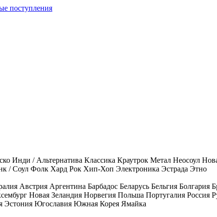
ые поступления
ско
Инди / Альтернатива
Классика
Краутрок
Метал
Неосоул
Нов
к / Соул
Фолк
Хард Рок
Хип-Хоп
Электроника
Эстрада
Этно
ралия
Австрия
Аргентина
Барбадос
Беларусь
Бельгия
Болгария
Б
сембург
Новая Зеландия
Норвегия
Польша
Португалия
Россия
Р
я
Эстония
Югославия
Южная Корея
Ямайка