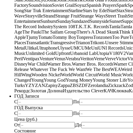
Factory
Soundvision
Soviet Grail
Soyuz
Spanish Prayers
Spark
Sp
Song
Star Trak Entertainment
Starline
Stars by Edel
Start
Stax
Ste
Wave
Storyville
Strand
Strange Fruit
Strange Ways
Street Trash
St
Entertainment
Sunburst
Sunday
Sundazed
Sunnyside
Sunset
Suppo
The Record Industry
System 108
T.K.
T.K. Records
Tamla
Tamla
Age
The Pauki
The Saifam Group
There's A Dead Skunk
Think 
Apple
Tjumy
Tomato
Tommy Boy
Tonpress
Tonzonen
Too Pure
T
Places
Transatlantic
Transgressive
Trianon
Trikont-Unsere Stimm
Metal
Ulitka
Ultraphone
Ulysse
UMC
UMe
Uni
UNI Records
Unic
Music
Unlimited Gold
Upfront
Urbanoid Lab
Utopia
V180
V2
Van
Peril
Ventipax
Venture
Venus
Verabra
Veriton
Verne
Verve
Victor
Vi
Disney
War Child
Warner Bros.
Warner Bros. Records
Warner Cl
Release Whatever The Fuck We Want
We The Best
WEA
Weird
Hill
Wing
Wooden Nickel
World
World Circuit
World Music
World
Changed
Young
Young God
Young Money
Young Stoner Life
Yo
Turks
YZY
ZAN
Zapisy
Zappa
ZBS
ZDF
Zerolandia
Zickzack
Zod
Рекордс
Золотая Долина
Издательство Clever
КАЧ
Клюква
К
ГОД Записи
С
|
По
ГОД Выпуска
С
|
По
Цена (руб.)
От
|
До
Состояние