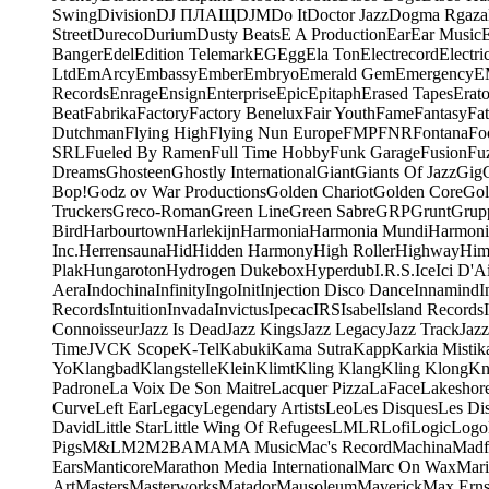
Swing
Division
DJ ПЛАЩ
DJM
Do It
Doctor Jazz
Dogma Rgaza
Street
Dureco
Durium
Dusty Beats
E A Production
Ear
Ear Music
Banger
Edel
Edition Telemark
EG
Egg
Ela Ton
Electrecord
Electri
Ltd
EmArcy
Embassy
Ember
Embryo
Emerald Gem
Emergency
E
Records
Enrage
Ensign
Enterprise
Epic
Epitaph
Erased Tapes
Erat
Beat
Fabrika
Factory
Factory Benelux
Fair Youth
Fame
Fantasy
Fa
Dutchman
Flying High
Flying Nun Europe
FMP
FNR
Fontana
Fo
SRL
Fueled By Ramen
Full Time Hobby
Funk Garage
Fusion
Fu
Dreams
Ghosteen
Ghostly International
Giant
Giants Of Jazz
Gig
Bop!
Godz ov War Productions
Golden Chariot
Golden Core
Gol
Truckers
Greco-Roman
Green Line
Green Sabre
GRP
Grunt
Grupp
Bird
Harbourtown
Harlekijn
Harmonia
Harmonia Mundi
Harmoni
Inc.
Herrensauna
Hid
Hidden Harmony
High Roller
Highway
Him
Plak
Hungaroton
Hydrogen Dukebox
Hyperdub
I.R.S.
Ice
Ici D'Ai
Aera
Indochina
Infinity
Ingo
Init
Injection Disco Dance
Innamind
I
Records
Intuition
Invada
Invictus
Ipecac
IRS
Isabel
Island Records
Connoisseur
Jazz Is Dead
Jazz Kings
Jazz Legacy
Jazz Track
Jazz
Time
JVC
K Scope
K-Tel
Kabuki
Kama Sutra
Kapp
Karkia Mistik
Yo
Klangbad
Klangstelle
Klein
Klimt
Kling Klang
Kling Klong
Kn
Padrone
La Voix De Son Maitre
Lacquer Pizza
LaFace
Lakeshor
Curve
Left Ear
Legacy
Legendary Artists
Leo
Les Disques
Les Di
David
Little Star
Little Wing Of Refugees
LMLR
Lofi
Logic
Logo
Pigs
M&L
M2
M2BA
MA
MA Music
Mac's Record
Machina
Madf
Ears
Manticore
Marathon Media International
Marc On Wax
Mari
Art
Masters
Masterworks
Matador
Mausoleum
Maverick
Max Erns