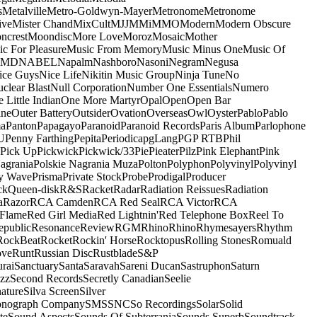
s
Metalville
Metro-Goldwyn-Mayer
Metronome
Metronome
ive
Mister Chand
MixCult
MJJ
MMi
MMO
Modern
Modern Obscure
ncrest
Moondisc
More Love
Moroz
Mosaic
Mother
c For Pleasure
Music From Memory
Music Minus One
Music Of
5MD
NABEL
Napalm
Nashboro
Nasoni
Negram
Negusa
ice Guys
Nice Life
Nikitin Music Group
Ninja Tune
No
clear Blast
Null Corporation
Number One Essentials
Numero
 Little Indian
One More Martyr
Opal
Open
Open Bar
ine
Outer Battery
Outsider
Ovation
Overseas
Owl
Oyster
Pablo
Pablo
ma
Panton
Papagayo
Paranoid
Paranoid Records
Paris Album
Parlophone
U
Penny Farthing
Pepita
Periodica
pgLang
PGP RTB
Phil
Pick Up
Pickwick
Pickwick/33
Pie
Pieater
Pilz
Pink Elephant
Pink
agrania
Polskie Nagrania Muza
Polton
Polyphon
Polyvinyl
Polyvinyl
y Wave
Prisma
Private Stock
Probe
Prodigal
Producer
ck
Queen-disk
R&S
Racket
Radar
Radiation Reissues
Radiation
a
Razor
RCA Camden
RCA Red Seal
RCA Victor
RCA
Flame
Red Girl Media
Red Lightnin'
Red Telephone Box
Reel To
epublic
Resonance
Review
RGM
Rhino
Rhino
Rhymesayers
Rhythm
RockBeat
Rocket
Rockin' Horse
Rocktopus
Rolling Stones
Romuald
ove
Runt
Russian Disc
Rustblade
S&P
rai
Sanctuary
Santa
Saravah
Sareni Ducan
Sastruphon
Saturn
azz
Second Records
Secretly Canadian
Seelie
ature
Silva Screen
Silver
onograph Company
SMS
SNC
So Recordings
Solar
Solid
te
Sound Aspects
Sounds Of Subterrania
Sounds Superb
Soundtrack