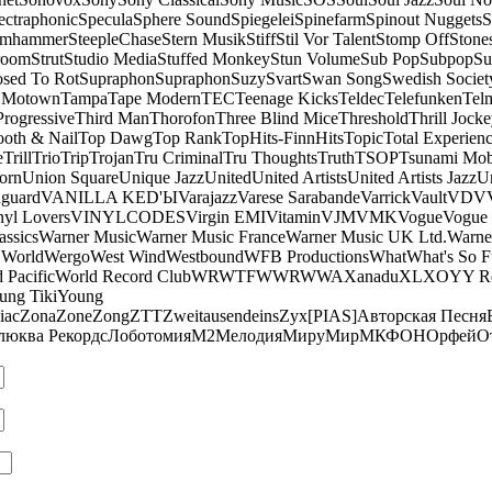
ectraphonic
Specula
Sphere Sound
Spiegelei
Spinefarm
Spinout Nuggets
S
amhammer
SteepleChase
Stern Musik
Stiff
Stil Vor Talent
Stomp Off
Stone
room
Strut
Studio Media
Stuffed Monkey
Stun Volume
Sub Pop
Subpop
Su
sed To Rot
Supraphon
Supraphon
Suzy
Svart
Swan Song
Swedish Society
 Motown
Tampa
Tape Modern
TEC
Teenage Kicks
Teldec
Telefunken
Tel
Progressive
Third Man
Thorofon
Three Blind Mice
Threshold
Thrill Jock
ooth & Nail
Top Dawg
Top Rank
TopHits-FinnHits
Topic
Total Experien
e
Trill
Trio
Trip
Trojan
Tru Criminal
Tru Thoughts
Truth
TSOP
Tsunami Mo
orn
Union Square
Unique Jazz
United
United Artists
United Artists Jazz
Un
guard
VANILLA KED'Ы
Varajazz
Varese Sarabande
Varrick
Vault
VDV
nyl Lovers
VINYLCODES
Virgin EMI
Vitamin
VJM
VMK
Vogue
Vogue 
assics
Warner Music
Warner Music France
Warner Music UK Ltd.
Warne
 World
Wergo
West Wind
Westbound
WFB Productions
What
What's So 
 Pacific
World Record Club
WRWTFWWR
WWA
Xanadu
XL
XO
Y
Y R
ung Tiki
Young
iac
Zona
Zone
Zong
ZTT
Zweitausendeins
Zyx
[PIAS]
Авторская Песня
люква Рекордс
Лоботомия
М2
Мелодия
МируМир
МКФОН
Орфей
О