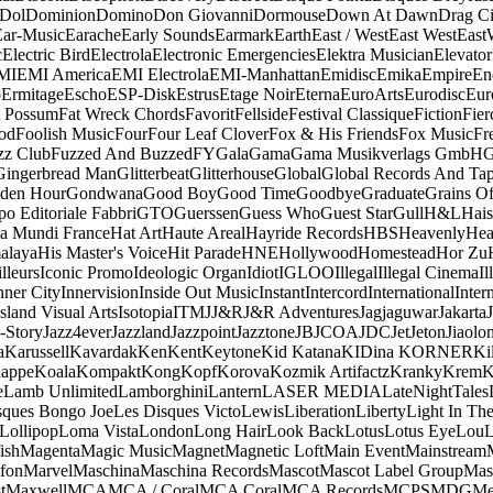
Dol
Dominion
Domino
Don Giovanni
Dormouse
Down At Dawn
Drag Ci
Ear-Music
Earache
Early Sounds
Earmark
Earth
East / West
East West
East
c
Electric Bird
Electrola
Electronic Emergencies
Elektra Musician
Elevator
MI
EMI America
EMI Electrola
EMI-Manhattan
Emidisc
Emika
Empire
En
o
Ermitage
Escho
ESP-Disk
Estrus
Etage Noir
Eterna
EuroArts
Eurodisc
Eur
t Possum
Fat Wreck Chords
Favorit
Fellside
Festival Classique
Fiction
Fier
od
Foolish Music
Four
Four Leaf Clover
Fox & His Friends
Fox Music
Fr
zz Club
Fuzzed And Buzzed
FY
Gala
Gama
Gama Musikverlags GmbH
Gingerbread Man
Glitterbeat
Glitterhouse
Global
Global Records And Ta
den Hour
Gondwana
Good Boy
Good Time
Goodbye
Graduate
Grains O
o Editoriale Fabbri
GTO
Guerssen
Guess Who
Guest Star
Gull
H&L
Hais
a Mundi France
Hat Art
Haute Areal
Hayride Records
HBS
Heavenly
Hea
alaya
His Master's Voice
Hit Parade
HNE
Hollywood
Homestead
Hor Zu
lleurs
Iconic Promo
Ideologic Organ
Idiot
IGLOO
Illegal
Illegal Cinema
Il
nner City
Innervision
Inside Out Music
Instant
Intercord
International
Inter
Island Visual Arts
Isotopia
ITM
J
J&R
J&R Adventures
Jagjaguwar
Jakarta
-Story
Jazz4ever
Jazzland
Jazzpoint
Jazztone
JB
JCOA
JDC
Jet
Jeton
Jiaolo
a
Karussell
Kavardak
Ken
Kent
Keytone
Kid Katana
KIDina KORNER
Ki
appe
Koala
Kompakt
Kong
Kopf
Korova
Kozmik Artifactz
Kranky
Krem
K
e
Lamb Unlimited
Lamborghini
Lantern
LASER MEDIA
LateNightTales
sques Bongo Joe
Les Disques Victo
Lewis
Liberation
Liberty
Light In The
Lollipop
Loma Vista
London
Long Hair
Look Back
Lotus
Lotus Eye
Lou
ish
Magenta
Magic Music
Magnet
Magnetic Loft
Main Event
Mainstream
fon
Marvel
Maschina
Maschina Records
Mascot
Mascot Label Group
Mas
t
Maxwell
MCA
MCA / Coral
MCA Coral
MCA Records
MCPS
MDG
Me