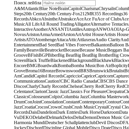
Поиск лейбла
A&M
Atlantic
Blue Note
Brain
Capitol
Charisma
Chrysalis
Columb
Steps
20th Century
20th Century-Fox
21
2MR
355 Recordings
36
Records
Abkco
Absinthe
Abstrakce
Ace
Ace Fu
Ace of Clubs
Ace
Music
All Life
All Round Trading
Alligator
Alternative Tentacles
Interactive
Another
ANS
ANTI
Antilles
Antrop
ANWO
AOI
Ap-G
Novus
Ariston
Arma
Armed
Arston
Art
Artist House
Artists House
Artists
ATO
Atomhenge
Attaca
Attic
Attlaxeras
Audio Clarity
Audi
Entertainment
Bad Seed
Bad Vibes Forever
Balkanton
Balloon B
Family
Bearsville
Beatrocket
Because
Because Music
Beggars Ba
Groove
BFish
BGP
Biber
Big Bear
Big Beat
Big Brother
Big Cro
Screen
Black Truffle
Blackened
Blackground
Blackhawk
Blackw
Encore
BMG
Boardwalk
Bomba
Bomba Music
Bon Air
Boplicity
Grove
Broma16
Bronze
Brownswood
BRS
Brunswick
Brutalist
Bt
Am
Candid
Capitol Records
Capriccio
Caprice
Capricorn
Capture
Communications
Caution!
CBC Radio Canada
CBS
CBS Dance 
Discos
Charly
Charly Records
Chelsea
Cherry Red
Cherry Red
Ch
Celentano
Clarion
Classic Jazz
Classics For Pleasure
Cleopatra
Cl
Classics
Colosseum
Colpix
Columbia Jazz
Columbia Masterwork
Drum
ConJoint
Consolation
Constant
Contemporary
Contour
Cont
Jazz
Croatia
Crocos
Crown
Crush
Crush Music
Crystal
Crystal Cle
Records
Dais
Dandelion
Dark Entries
Dark Horse
Darkroom
Data
Vu
DEKO
Delabel
Delmark
Delos
Delta
Demon
Demon Music Gr
Harmonia Mundi
Deutscher Schallplattenclub
Devil Discos
DFA
Jockey
Dischord
Discipline Global Mobile
Disco Doge
Disco Hal