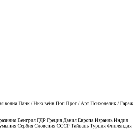
ая волна
Панк / Нью вейв
Поп
Прог / Арт
Психоделик / Гараж
разилия
Венгрия
ГДР
Греция
Дания
Европа
Израиль
Индия
умыния
Сербия
Словения
СССР
Тайвань
Турция
Финляндия