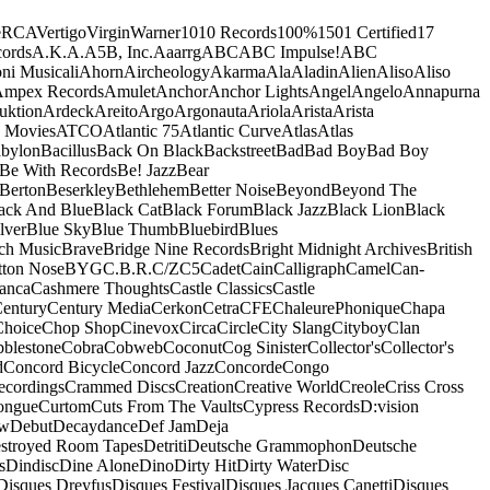
e
RCA
Vertigo
Virgin
Warner
10
10 Records
100%
1501 Certified
17
ords
A.K.A.
A5B, Inc.
Aaarrg
ABC
ABC Impulse!
ABC
ni Musicali
Ahorn
Aircheology
Akarma
Ala
Aladin
Alien
Aliso
Aliso
mpex Records
Amulet
Anchor
Anchor Lights
Angel
Angelo
Annapurna
uktion
Ardeck
Areito
Argo
Argonauta
Ariola
Arista
Arista
 Movies
ATCO
Atlantic 75
Atlantic Curve
Atlas
Atlas
bylon
Bacillus
Back On Black
Backstreet
Bad
Bad Boy
Bad Boy
Be With Records
Be! Jazz
Bear
Berton
Beserkley
Bethlehem
Better Noise
Beyond
Beyond The
ack And Blue
Black Cat
Black Forum
Black Jazz
Black Lion
Black
lver
Blue Sky
Blue Thumb
Bluebird
Blues
ch Music
Brave
Bridge Nine Records
Bright Midnight Archives
British
tton Nose
BYG
C.B.R.
C/Z
C5
Cadet
Cain
Calligraph
Camel
Can-
anca
Cashmere Thoughts
Castle Classics
Castle
entury
Century Media
Cerkon
Cetra
CFE
ChaleurePhonique
Chapa
Choice
Chop Shop
Cinevox
Circa
Circle
City Slang
Cityboy
Clan
blestone
Cobra
Cobweb
Coconut
Cog Sinister
Collector's
Collector's
d
Concord Bicycle
Concord Jazz
Concorde
Congo
ecordings
Crammed Discs
Creation
Creative World
Creole
Criss Cross
ongue
Curtom
Cuts From The Vaults
Cypress Records
D:vision
ow
Debut
Decaydance
Def Jam
Deja
stroyed Room Tapes
Detriti
Deutsche Grammophon
Deutsche
s
Dindisc
Dine Alone
Dino
Dirty Hit
Dirty Water
Disc
Disques Dreyfus
Disques Festival
Disques Jacques Canetti
Disques