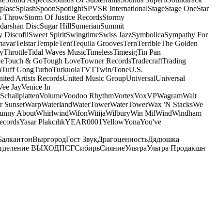
plasc
Splash
Spoon
Spotlight
SPV
SR International
Stage
Stage One
Star
s Throw
Storm Of Justice Records
Stormy
darshan Disc
Sugar Hill
Sumerian
Summit
 Discofil
Sweet Spirit
Swingtime
Swiss Jazz
Symbolica
Sympathy For
mavar
Telstar
Temple
Tent
Tequila Grooves
Tern
Terrible
The Golden
ey
Throttle
Tidal Waves Music
Timeless
Timesig
Tin Pan
ce
Touch & Go
Tough Love
Towner Records
Tradecraft
Trading
b
Tuff Gong
Turbo
Turkuola
TVT
Twin/Tone
U.S.
ited Artists Records
United Music Group
Universal
Universal
Vee Jay
Venice In
Schallplatten
Volume
Voodoo Rhythm
Vortex
Vox
VP
Wagram
Walt
r Sunset
Warp
Waterland
WaterTower
WaterTower
Wax 'N Stacks
We
Funny About
Whirlwind
Wifon
Wiiija
Wilbury
Win Mil
Wind
Windham
ecords
Yasar Plakcılık
YEAR0001
Yellow
Yona
You've
Балкантон
Выргород
Гост Звук
Драгоценность
Дядюшка
тделение ВЫХОД
ПСГ
Сибирь
Сияние
Ультра
Ультра Продакшн