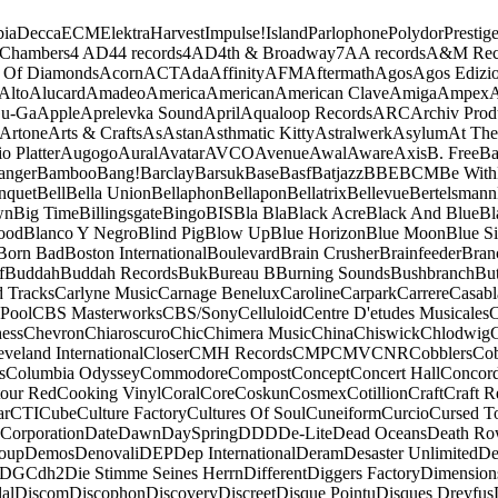
ia
Decca
ECM
Elektra
Harvest
Impulse!
Island
Parlophone
Polydor
Prestig
 Chambers
4 AD
44 records
4AD
4th & Broadway
7A
A records
A&M Rec
 Of Diamonds
Acorn
ACT
Ada
Affinity
AFM
Aftermath
Agos
Agos Edizio
Alto
Alucard
Amadeo
America
American
American Clave
Amiga
Ampex
A
u-Ga
Apple
Aprelevka Sound
April
Aqualoop Records
ARC
Archiv Prod
Artone
Arts & Crafts
As
Astan
Asthmatic Kitty
Astralwerk
Asylum
At The
o Platter
Augogo
Aural
Avatar
AVCO
Avenue
Awal
Aware
Axis
B. Free
Ba
anger
Bamboo
Bang!
Barclay
Barsuk
Base
Basf
Batjazz
BBE
BCM
Be With
nquet
Bell
Bella Union
Bellaphon
Bellapon
Bellatrix
Bellevue
Bertelsmann
wn
Big Time
Billingsgate
Bingo
BIS
Bla Bla
Black Acre
Black And Blue
Bl
ood
Blanco Y Negro
Blind Pig
Blow Up
Blue Horizon
Blue Moon
Blue Si
Born Bad
Boston International
Boulevard
Brain Crusher
Brainfeeder
Bran
f
Buddah
Buddah Records
Buk
Bureau B
Burning Sounds
Bushbranch
Bu
d Tracks
Carlyne Music
Carnage Benelux
Caroline
Carpark
Carrere
Casabl
Pool
CBS Masterworks
CBS/Sony
Celluloid
Centre D'etudes Musicales
C
ess
Chevron
Chiaroscuro
Chic
Chimera Music
China
Chiswick
Chlodwig
eveland International
Closer
CMH Records
CMP
CMV
CNR
Cobblers
Cob
s
Columbia Odyssey
Commodore
Compost
Concept
Concert Hall
Concor
our Red
Cooking Vinyl
Coral
Core
Coskun
Cosmex
Cotillion
Craft
Craft R
ar
CTI
Cube
Culture Factory
Cultures Of Soul
Cuneiform
Curcio
Cursed T
 Corporation
Date
Dawn
DaySpring
DDD
De-Lite
Dead Oceans
Death R
oup
Demos
Denovali
DEP
Dep International
Deram
Desaster Unlimited
De
DGC
dh2
Die Stimme Seines Herrn
Different
Diggers Factory
Dimension
al
Discom
Discophon
Discovery
Discreet
Disque Pointu
Disques Dreyfus