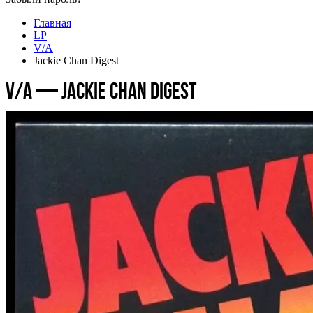
Главная
LP
V/A
Jackie Chan Digest
V/A — Jackie Chan Digest