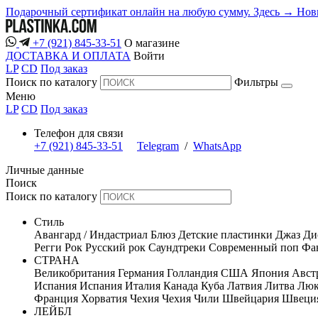
Подарочный сертификат онлайн на любую сумму. Здесь →
Нов
+7 (921) 845-33-51
О магазине
ДОСТАВКА И ОПЛАТА
Войти
LP
CD
Под заказ
Поиск по каталогу
Фильтры
Меню
LP
CD
Под заказ
Телефон для связи
+7 (921) 845-33-51
Telegram
/
WhatsApp
Личные данные
Поиск
Поиск по каталогу
Стиль
Авангард / Индастриал
Блюз
Детские пластинки
Джаз
Ди
Регги
Рок
Русский рок
Саундтреки
Современный поп
Фан
СТРАНА
Великобритания
Германия
Голландия
США
Япония
Авст
Испания
Испания
Италия
Канада
Куба
Латвия
Литва
Люк
Франция
Хорватия
Чехия
Чехия
Чили
Швейцария
Швеци
ЛЕЙБЛ