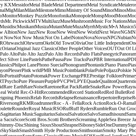
ry KX
Messidor
Metal Blade
Metal Department
Metal Syndicate
Metalero
nal
Mig
Milan
Milan
Milestone
Mimo
Ministry Of Sound
Minor
Minos
Miss
o
Monitor
Monkey Puzzle
Monofonika
Monopole
Monsp
Mood
Moon
Moo
ds
Mr. Pickwick
MTV
MultiJazz
Muse
Mushroom
Music For Nations
Musi
Musidisc
Musikant
Musiza
Mutant
Mute
Muza
Myrrh
Mystic
M•A Music
n
w Albion
New Jazz
New Rose
New West
New World
Next Wave
NGM
N
ot Now
Not Now Music
Not On Label
Noton
Nova
Novus
NPG
Nubian
Nu
R
Ohrwaschl
Ohrwurm
Okeh
Old Town
Olivia
One Little Independent
One
c
Oriana
Original Jazz Classics
Other People
Other Voices
OUT
Out Of L
Palo Alto
Palo Alto Jazz
Palo Alto Records
Palto Flats
Panegyric
Panora
fect Silver Line
Pastels
Pathe
Pausa
Paw Tracks
Pax
PBR International
PD
lassics
Philpot Lane
Phono Suecia
Phonogram
Phontastic
Piano Piano
Pias
ayon
Plesser
Plstk wrld
PMB Music
Pointblank
Polar
Pole
Poljazz
Polskie N
llo
Portrait
Potato
Potomak
Power Exchange
PRE
Prestige Folklore
Primar
RT
Psycho
Pure Pleasure
Purple
PVC
PWL
PYE
Quade
Qualiton
Quartersti
id
Rare Earth
RareNoise
Raretone
Rat Pack
RattleSnake
Raw Power
Rayn
eal World
Rec-O-Hit
Recommended
Record Station
Red
Red Bullet
Red 
eigning Phoenix
Relab Records
Relapse
Renaissance
Repertoire
Reprise
R
Riversong
RKM
Roadrunner
Roc - A - Fella
Rock Action
Rock-O-Rama
ulette
Rounder
Royal Music
RSO
Ruf
Ruff Ryders
Rumble
Run Out Gro
a
Sagittarian Music
Saguitarius
Salsoul
Salvation
Salvo
Samadhisound
Samu
a Sacra
Score
Scotti Bros.
Scotti Brothers
Screaming Apple
Sea Breeze J
himmy-Disc
Shining Sioux
Shout
Shrapnel
Siboney
SideOneDummy
Sign
o
Sky
Slash
Smash
Smith Hyde Productions
Smithsonian
Smoky Mary Ph
net
Sonovox
Sony
Sony Classical
Sony Music
SOS
Soul
Soul Jazz
Soul No