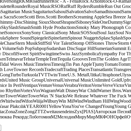
Riversong
RKM
Roadrunner
Roc - A - Fella
Rock Action
Rock-O-Rama
ulette
Rounder
Royal Music
RSO
Ruf
Ruff Ryders
Rumble
Run Out Gro
a
Sagittarian Music
Saguitarius
Salsoul
Salvation
Salvo
Samadhisound
Samu
a Sacra
Score
Scotti Bros.
Scotti Brothers
Screaming Apple
Sea Breeze J
himmy-Disc
Shining Sioux
Shout
Shrapnel
Siboney
SideOneDummy
Sign
o
Sky
Slash
Smash
Smith Hyde Productions
Smoky Mary Phonograph C
net
Sonovox
Sony
Sony Classical
Sony Music
SOS
Soul
Soul Jazz
Soul No
ula
Sphere Sound
Spiegelei
Spinefarm
Spinout Nuggets
Splasc
Splash
Spo
pleChase
Stern Musik
Stiff
Stil Vor Talent
Stomp Off
Stones Throw
Storm 
n Volume
Sub Pop
Subpop
Sudarshan Disc
Sugar Hill
Sumerian
Summit En
 Discofil
Sweet Spirit
Swingtime
Swiss Jazz
Symbolica
Sympathy For Th
ken
Telmavar
Telstar
Temple
Tent
Tequila Grooves
Tern
The Golden Age
T
Tidal Waves Music
Timeless
Timesig
Tin Pan Apple
Tjumy
Tomato
Tomm
h Love
Towner Records
Tradecraft
Trading Places
Transatlantic
Transgres
 Gong
Turbo
Turkuola
TVT
Twin/Tone
U.S. Metal
Ulitka
Ultraphone
Ulyss
rds
United Music Group
Universal
Universal Music
Unlimited Gold
Upfr
ice In Peril
Ventipax
Venture
Venus
Verabra
Veriton
Verne
Verve
Victor
Vin
oo Rhythm
Vortex
Vox
Wagram
Walt Disney
War Child
Warner Bros.
Warn
terTower
WaterTower
Wax 'N Stacks
We Release Whatever The Fuck 
t
Whirlwind
Wifon
Wiiija
Wilbury
Win Mil
Wind
Windham Hill
Wing
Woode
Yasar Plakcılık
YEAR0001
Yellow
Yona
You've Changed
Young
Young 
iac
Zona
Zone
Zong
ZTT
Zweitausendeins
Zyx
[PIAS]
Авторская Песня
люква Рекордс
Лоботомия
М2
Мелодия
МируМир
МКФОН
Орфей
О