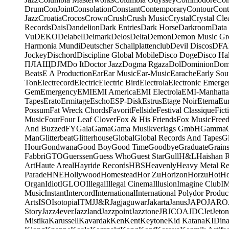
Drum
ConJoint
Consolation
Constant
Contemporary
Contour
Cont
Jazz
Croatia
Crocos
Crown
Crush
Crush Music
Crystal
Crystal Cle
Records
Dais
Dandelion
Dark Entries
Dark Horse
Darkroom
Data
Vu
DEKO
Delabel
Delmark
Delos
Delta
Demon
Demon Music Gr
Harmonia Mundi
Deutscher Schallplattenclub
Devil Discos
DFA
Jockey
Dischord
Discipline Global Mobile
Disco Doge
Disco Hal
ПЛАЩ
DJM
Do It
Doctor Jazz
Dogma Rgaza
Dol
Dominion
Dom
Beats
E A Production
Ear
Ear Music
Ear-Music
Earache
Early Sou
Ton
Electrecord
Electric
Electric Bird
Electrola
Electronic Emerge
Gem
Emergency
EMI
EMI America
EMI Electrola
EMI-Manhatt
Tapes
Erato
Ermitage
Escho
ESP-Disk
Estrus
Etage Noir
Eterna
Eu
Possum
Fat Wreck Chords
Favorit
Fellside
Festival Classique
Fict
Music
Four
Four Leaf Clover
Fox & His Friends
Fox Music
Free
And Buzzed
FY
Gala
Gama
Gama Musikverlags GmbH
Gamma
Man
Glitterbeat
Glitterhouse
Global
Global Records And Tapes
Gl
Hour
Gondwana
Good Boy
Good Time
Goodbye
Graduate
Grain
Fabbri
GTO
Guerssen
Guess Who
Guest Star
Gull
H&L
Haishan 
Art
Haute Areal
Hayride Records
HBS
Heavenly
Heavy Metal Re
Parade
HNE
Hollywood
Homestead
Hor Zu
Horizon
Horzu
Hot
Ho
Organ
Idiot
IGLOO
Illegal
Illegal Cinema
Illusion
Imagine Club
I
Music
Instant
Intercord
International
International Polydor Produc
Arts
ISO
Isotopia
ITM
J
J&R
Jagjaguwar
Jakarta
Janus
JAPO
JARO
Story
Jazz4ever
Jazzland
Jazzpoint
Jazztone
JB
JCOA
JDC
Jet
Jeton
Mistika
Karussell
Kavardak
Ken
Kent
Keytone
Kid Katana
KIDin