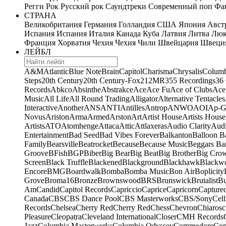
Регги
Рок
Русский рок
Саундтреки
Современный поп
Фан
СТРАНА
Великобритания
Германия
Голландия
США
Япония
Авст
Испания
Испания
Италия
Канада
Куба
Латвия
Литва
Люк
Франция
Хорватия
Чехия
Чехия
Чили
Швейцария
Швеци
ЛЕЙБЛ
A&M
Atlantic
Blue Note
Brain
Capitol
Charisma
Chrysalis
Columb
Steps
20th Century
20th Century-Fox
21
2MR
355 Recordings
36
Records
Abkco
Absinthe
Abstrakce
Ace
Ace Fu
Ace of Clubs
Ace
Music
All Life
All Round Trading
Alligator
Alternative Tentacles
Interactive
Another
ANS
ANTI
Antilles
Antrop
ANWO
AOI
Ap-G
Novus
Ariston
Arma
Armed
Arston
Art
Artist House
Artists House
Artists
ATO
Atomhenge
Attaca
Attic
Attlaxeras
Audio Clarity
Audi
Entertainment
Bad Seed
Bad Vibes Forever
Balkanton
Balloon B
Family
Bearsville
Beatrocket
Because
Because Music
Beggars Ba
Groove
BFish
BGP
Biber
Big Bear
Big Beat
Big Brother
Big Cro
Screen
Black Truffle
Blackened
Blackground
Blackhawk
Blackw
Encore
BMG
Boardwalk
Bomba
Bomba Music
Bon Air
Boplicity
Grove
Broma16
Bronze
Brownswood
BRS
Brunswick
Brutalist
B
Am
Candid
Capitol Records
Capriccio
Caprice
Capricorn
Capture
Canada
CBS
CBS Dance Pool
CBS Masterworks
CBS/Sony
Cell
Records
Chelsea
Cherry Red
Cherry Red
Chess
Chevron
Chiarosc
Pleasure
Cleopatra
Cleveland International
Closer
CMH Records
Jazz
Columbia Masterworks
Columbia Odyssey
Commodore
Com