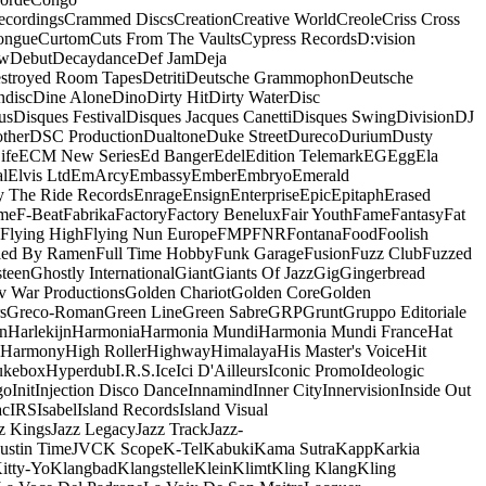
ecordings
Crammed Discs
Creation
Creative World
Creole
Criss Cross
ongue
Curtom
Cuts From The Vaults
Cypress Records
D:vision
ow
Debut
Decaydance
Def Jam
Deja
stroyed Room Tapes
Detriti
Deutsche Grammophon
Deutsche
ndisc
Dine Alone
Dino
Dirty Hit
Dirty Water
Disc
us
Disques Festival
Disques Jacques Canetti
Disques Swing
Division
DJ
ther
DSC Production
Dualtone
Duke Street
Dureco
Durium
Dusty
ife
ECM New Series
Ed Banger
Edel
Edition Telemark
EG
Egg
Ela
al
Elvis Ltd
EmArcy
Embassy
Ember
Embryo
Emerald
y The Ride Records
Enrage
Ensign
Enterprise
Epic
Epitaph
Erased
me
F-Beat
Fabrika
Factory
Factory Benelux
Fair Youth
Fame
Fantasy
Fat
Flying High
Flying Nun Europe
FMP
FNR
Fontana
Food
Foolish
led By Ramen
Full Time Hobby
Funk Garage
Fusion
Fuzz Club
Fuzzed
teen
Ghostly International
Giant
Giants Of Jazz
Gig
Gingerbread
v War Productions
Golden Chariot
Golden Core
Golden
s
Greco-Roman
Green Line
Green Sabre
GRP
Grunt
Gruppo Editoriale
n
Harlekijn
Harmonia
Harmonia Mundi
Harmonia Mundi France
Hat
 Harmony
High Roller
Highway
Himalaya
His Master's Voice
Hit
ukebox
Hyperdub
I.R.S.
Ice
Ici D'Ailleurs
Iconic Promo
Ideologic
go
Init
Injection Disco Dance
Innamind
Inner City
Innervision
Inside Out
ac
IRS
Isabel
Island Records
Island Visual
z Kings
Jazz Legacy
Jazz Track
Jazz-
Justin Time
JVC
K Scope
K-Tel
Kabuki
Kama Sutra
Kapp
Karkia
itty-Yo
Klangbad
Klangstelle
Klein
Klimt
Kling Klang
Kling