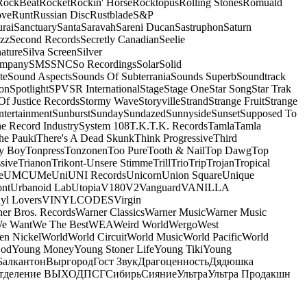
RockBeat
Rocket
Rockin' Horse
Rocktopus
Rolling Stones
Romuald
ove
Runt
Russian Disc
Rustblade
S&P
rai
Sanctuary
Santa
Saravah
Sareni Ducan
Sastruphon
Saturn
azz
Second Records
Secretly Canadian
Seelie
ature
Silva Screen
Silver
ompany
SMS
SNC
So Recordings
Solar
Solid
te
Sound Aspects
Sounds Of Subterrania
Sounds Superb
Soundtrack
on
Spotlight
SPV
SR International
Stage
Stage One
Star Song
Star Trak
Of Justice Records
Stormy Wave
Storyville
Strand
Strange Fruit
Strange
tertainment
Sunburst
Sunday
Sundazed
Sunnyside
Sunset
Supposed To
e Record Industry
System 108
T.K.
T.K. Records
Tamla
Tamla
he Pauki
There's A Dead Skunk
Think Progressive
Third
y Boy
Tonpress
Tonzonen
Too Pure
Tooth & Nail
Top Dawg
Top
sive
Trianon
Trikont-Unsere Stimme
Trill
Trio
Trip
Trojan
Tropical
e
UMC
UMe
Uni
UNI Records
Unicorn
Union Square
Unique
ont
Urbanoid Lab
Utopia
V180
V2
Vanguard
VANILLA
yl Lovers
VINYLCODES
Virgin
er Bros. Records
Warner Classics
Warner Music
Warner Music
We Want
We The Best
WEA
Weird World
Wergo
West
n Nickel
World
World Circuit
World Music
World Pacific
World
God
Young Money
Young Stoner Life
Young Tiki
Young
Балкантон
Выргород
Гост Звук
Драгоценность
Дядюшка
тделение ВЫХОД
ПСГ
Сибирь
Сияние
Ультра
Ультра Продакшн