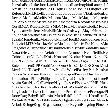
Klong
Knappe
Koala
Kompakt
Kong
Kopf
Korova
Kozmik Artifac
Pizza
LaFace
Lakeshore
Lamb Unlimited
Lamborghini
Lantern
L
Artists
Leo
Les Disques
Les Disques Bongo Joe
Les Disques Vic
Refugees
LMLR
Lofi
Logic
Logo
Lollipop
Loma Vista
London
Lo
Record
Machina
Madfish
Magenta
Magic Music
Magnet
Magnetic
On Wax
Marifon
Marvel
Maschina
Maschina Records
Mascot
Mas
Coral
MCA Records
MCPS
MDG
Mega
Megafon
Melodia
Melodi
Syndicate
Metaleros
Metalville
Metro-Goldwyn-Mayer
Metrono
Sound
Minor
Minos
Mississippi
Missive
Mister Chand
MixCult
MJ
Puzzle
Monofonika
Monopole
Monsp
Mood
Moon
Mooncrest
Moo
Pickwick
MTV
MultiJazz
Muse
Mushroom
Music For Nations
Mus
Tragedies
Musicbank
Musicismusic
Musidisc
Musikant
Musiza
Mu
Nagast
Neighborhood
Neighbourhood
Nemperor
Neon
Netflix
Ne
Coincidence
No Label
Noise
Nonesuch
Nooirax
Normal
Norton
N
Uno
NYJO
Oasis
OBE
Ode
Odeon
Offen Music
Ogun
Oh Boy
OH
Entertainment
OPP World Wide
Opus
Orbis
Orfeo
ORG
Org Musi
Live
Pablo Today
Pacific Jazz
Paddle Wheel
Paisley Park
Paladyn
Odeon Series
Parrot
Partisan
Pasha
Passport
Passport Jazz
Past Per
International
Philips
Philips
Philips Digital Classics
Philpot Lane
P
Again Sam
Play On
Playboy
Playon
Plesser
Plstk wrld
PMB Musi
& Art
Pool
Pori Jazz
Pork Pie
Portobello
Portrait
Potato
Potomak
Po
Plug
Produttoriassociati
Promophone
Pronit
Prophone
Provogue
P
Roots
Rag Baby
Raid
Raisin' Music
Rak
Ralph
Rams Horn
Rare B
Victrola
RCO
RCS
RDM
Reader's Digest
Real
Real Gone Music
R
Nebula
Refuge
Regal
Regal Zonophone
Regent
Reigning Phoeni