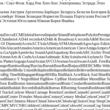
к / Соул
Фолк
Хард Рок
Хип-Хоп
Электроника
Эстрада
Этно
ралия
Австрия
Аргентина
Барбадос
Беларусь
Бельгия
Болгария
Б
сембург
Новая Зеландия
Норвегия
Польша
Португалия
Россия
Р
я
Эстония
Югославия
Южная Корея
Ямайка
ia
Decca
ECM
Elektra
Harvest
Impulse!
Island
Parlophone
Polydor
Prestig
 Chambers
4 AD
44 records
4AD
4th & Broadway
A records
A&M Recor
 Of Diamonds
Acorn
ACT
Ada
Affinity
AFM
Aftermath
Agos
Agos Edizio
Alto
Alucard
Amadeo
America
American
American Clave
Amiga
Ampex
A
u-Ga
Apple
Aprelevka Sound
April
Aqualoop Records
ARC
Archiv Prod
Artone
Arts & Crafts
As
Astan
Asthmatic Kitty
Astralwerk
Asylum
At The
o Platter
Augogo
Aural
Avatar
AVCO
Avenue
Awal
Aware
Axis
B. Free
Ba
anger
Bamboo
Bang!
Barclay
Barsuk
Base
Basf
Batjazz
BBE
BCM
Be With
nquet
Bell
Bella Union
Bellaphon
Bellapon
Bellatrix
Bellevue
Bertelsmann
wn
Big Time
Billingsgate
Bingo
BIS
Bla Bla
Black Acre
Black And Blue
Bl
ood
Blanco Y Negro
Blind Pig
Blow Up
Blue Horizon
Blue Moon
Blue Si
Born Bad
Boston International
Boulevard
Brain Crusher
Brainfeeder
Bran
uddah
Buddah Records
Buk
Bulk
Bureau B
Burning Sounds
Bushbranch
B
d Tracks
Carlyne Music
Carnage Benelux
Caroline
Carpark
Carrere
Casabl
uloid
Centre D'etudes Musicales
Century
Century Media
Cerkon
Cetra
CF
uro
Chic
Chimera Music
China
Chiswick
Chlodwig
Choice
Chop Shop
Ci
CMP
CMV
CNR
Cobblers
Cobblestone
Cobra
Cobweb
Coconut
Cog Sinist
post
Concept
Concert Hall
Concord
Concord Bicycle
Concord Jazz
Conc