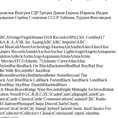
разилия
Венгрия
ГДР
Греция
Дания
Европа
Израиль
Индия
умыния
Сербия
Словения
СССР
Тайвань
Турция
Финляндия
e
RCA
Vertigo
Virgin
Warner
10
10 Records
100%
1501 Certified
17
ds
A.K.A.
A5B, Inc.
Aaarrg
ABC
ABC Impulse!
ABC
ni Musicali
Ahorn
Aircheology
Akarma
Ala
Aladin
Alien
Aliso
Aliso
mpex Records
Amulet
Anchor
Anchor Lights
Angel
Angelo
Annapurna
uktion
Ardeck
Areito
Argo
Argonauta
Ariola
Arista
Arista
 Movies
ATCO
Atlantic 75
Atlantic Curve
Atlas
Atlas
bylon
Bacillus
Back On Black
Backstreet
Bad
Bad Boy
Bad Boy
Be With Records
Be! Jazz
Bear
Berton
Beserkley
Bethlehem
Better Noise
Beyond The
ack And Blue
Black Cat
Black Forum
Black Jazz
Black Lion
Black
lver
Blue Sky
Blue Thumb
Bluebird
Blues
ch Music
Brave
Bridge Nine Records
Bright Midnight Archives
British
utton Nose
BYG
C.B.R.
C/Z
C5
Cadet
Cain
Calligraph
Camel
Can-
anca
Castle Classics
Castle Communications
Caution!
CBC Radio
E
ChaleurePhonique
Chapa Discos
Charly
Charly
nevox
Circa
Circle
City Slang
Cityboy
Clarion
Classic Jazz
Classics For
er
Collector's
Collector's Classics
Colosseum
Colpix
Columbia
orde
Congo