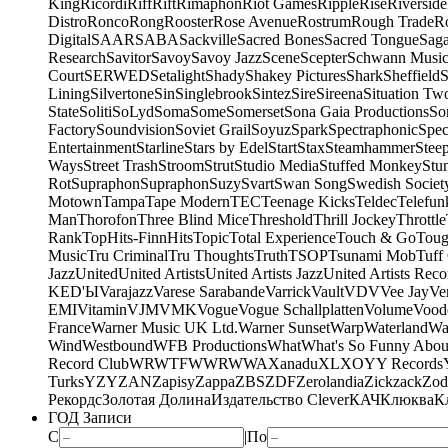
King
Ricordi
Riff
Rift
Rimaphon
Riot Games
Ripple
Rise
Riverside
Distro
Ronco
Rong
Rooster
Rose Avenue
Rostrum
Rough Trade
Ro
Digital
SAAR
SABA
Sackville
Sacred Bones
Sacred Tongue
Sag
Research
Savitor
Savoy
Savoy Jazz
Scene
Scepter
Schwann Music
Court
SERWED
Setalight
Shady
Shakey Pictures
Shark
Sheffield
S
Lining
Silvertone
Sin
Singlebrook
Sintez
Sire
Sireena
Situation Tw
State
Soliti
SoLyd
Soma
Some
Somerset
Sona Gaia Productions
So
Factory
Soundvision
Soviet Grail
Soyuz
Spark
Spectraphonic
Spec
Entertainment
Starline
Stars by Edel
Start
Stax
Steamhammer
Stee
Ways
Street Trash
Stroom
Strut
Studio Media
Stuffed Monkey
Stu
Rot
Supraphon
Supraphon
Suzy
Svart
Swan Song
Swedish Society
Motown
Tampa
Tape Modern
TEC
Teenage Kicks
Teldec
Telefun
Man
Thorofon
Three Blind Mice
Threshold
Thrill Jockey
Throttle
Rank
TopHits-FinnHits
Topic
Total Experience
Touch & Go
Toug
Music
Tru Criminal
Tru Thoughts
Truth
TSOP
Tsunami Mob
Tuff
Jazz
United
United Artists
United Artists Jazz
United Artists Reco
KED'Ы
Varajazz
Varese Sarabande
Varrick
Vault
VDV
Vee Jay
Ven
EMI
Vitamin
VJM
VMK
Vogue
Vogue Schallplatten
Volume
Vood
France
Warner Music UK Ltd.
Warner Sunset
Warp
Waterland
Wa
Wind
Westbound
WFB Productions
What
What's So Funny Abou
Record Club
WRWTFWWR
WWA
Xanadu
XL
XO
Y
Y Records
Turks
YZY
ZAN
Zapisy
Zappa
ZBS
ZDF
Zerolandia
Zickzack
Zod
Рекордс
Золотая Долина
Издательство Clever
КАЧ
Клюква
К
ГОД Записи
С
|
По