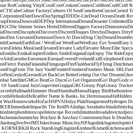
our Red
Cooking Vinyl
Coral
Core
Coskun
Cosmex
Cotillion
Craft
Craft R
ar
CTI
Cube
Culture Factory
Cultures Of Soul
Cuneiform
Curcio
Cursed T
 Corporation
Date
Dawn
DaySpring
DDD
De-Lite
Dead Oceans
Death R
oup
Demos
Denovali
DEP
Dep International
Deram
Desaster Unlimited
De
DGC
Die Stimme Seines Herrn
Different
Diggers Factory
Dimensions
Di
al
Discom
Discophon
Discovery
Discreet
Disques Dreyfus
Disques Dreyf
ino
Don Giovanni
Dormouse
Down At Dawn
Drag City
Dream
Dreambro
nds
Earmark
Earth
East / West
East West
EastWest
Easy Eye Sound
Easy L
ncies
Elektra Musician
Elevator
Elevator Lady
Elevator Music
Elite Speci
an
Emidisc
Emika
Empire
Endless Smile
Enigma
Enja
Enjoy The Ride
Enjo
roArts
Eurodisc
Euromusic
Europa
Everest
Everland
Exil
Exilophone
Extre
ion
Fierce Panda
Finlandia
Finngospel
Fire
Flashback
Fly
Flying Dutchman
dom
Frog
From The Jazz Vault
Frontier
Frontiers
Frontiers Music SRL
Fue
Geffen
Genlyd
Gerrard
Get Back
Get Better
Getting Out Our Dreams
Ghos
obal Satellite
GM
Go Beat
Go Discs
Go Get Organized
Go! Bop!
Godz o
s Of Sand
Grand Jury
Grapevine
Grappa
GRC
Greasy Pop
Greasy Trucker
Records
Hallmark
Hammer Heart
Hannibal
Hansa
Happy Bird
Harbourtow
cords
Heliodor
Hellcat
Her Name Is Banks, Inc.
Herrensauna
Hid
Hidden
t Wax
Houseworks
HoZac
HSPVA
Hulya Plak
Hungaroton
Hydrogen D
MKER
Immediate
Impact
In The Red
INA
Indigo Aera
Indochina
Infinity
In
tion
Interphon
Interscope
Interscope Records
Intuition
Invada
Invictus
Ipec
Jas
Jasmin
Jasmine
Jay Boy
Jazz & Jazz
Jazz Connoisseur
Jazz Is Dead
Jaz
Jiaolong
Jive
Jive
JMT
Joker
Jomar Music
Joy
JSP
Jugodisk
Jugoton
Jupiter
a KORNER
Kill Rock Stars
King
Kingsize
Kirshner
Kismet
Kitchenware
K