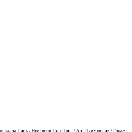
ая волна
Панк / Нью вейв
Поп
Прог / Арт
Психоделик / Гараж