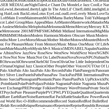
tz
Kranky
Krem
Krunk
Kscope
Kuckuck
KultFront
Kuroneko
L'Orchestra
ASER MEDIA
LateNightTales
Le Chant Du Monde
Le Jazz Cool
Le Nar
to
Lewis
Liberation
Liberty
Light In The Attic
Lil' Chief
Lilith
Limelight
Li
ng Hair
Look Back
Lotus
Lotus Eye
Lou
Loud
Love
Lovely Music
LoveTa
 Loft
Main Event
Mainstream
MAM
Mama Barley
Mama Told Ya
Mango
cot Label Group
Mass Appeal
Mass Art
Masters
Masterworks
Matador
Ma
a Auslese
Melodisc
Melophobia
Melosmusik
Memo
Mercury
Mercury KX
me
Metronome 2001
MFP
MFS
MGM
Midi
Midland International
Mig
Mila
J
MMi
MMO
Modern
Modern Harmonic
Modern Obscure Music
Modern
ndisc
More Love
Moroz
Mosaic
Mother Mother
Motown
Mounted
Move
ic For Pleasure
Music From Memory
Music Minus One
Music Of Life
M
tant
Mute
Muza
Myrrh
Mystic
M•A Music
n5MD
NABEL
Napalm
Nashbo
w Albion
New Jazz
New Rose
New West
New World
Next Wave
NGM
N
ot Now
Not Now Music
Not On Label
Noton
Nova
Novus
NPG
Nubian
Nu
R
Ohrwaschl
Ohrwurm
Okeh
Old Town
Olivia
One Little Independent
One
c
Oriana
Original Jazz Classics
Other People
Other Voices
OUT
Out Of L
Palo Alto
Palo Alto Jazz
Palo Alto Records
Palto Flats
Panegyric
Panora
fect Silver Line
Pastels
Pathe
Pausa
Paw Tracks
Pax
PBR International
Pen
hono Suecia
Phonogram
Phontastic
Piano Piano
Pias
Pick Up
Pickwick
Pi
c
Pointblank
Polar
Pole
Poljazz
Polskie Nagrania
Polskie Nagrania Muza
P
wer Exchange
PRE
Prestige Folklore
Primary Wave
Prisma
Private Stock
RT
Psycho
Pure Pleasure
Purple
PVC
PWL
PYE
Quade
Qualiton
Quartersti
id
Rare Earth
RareNoise
Raretone
Rat Pack
RattleSnake
Raw Power
Rawk
eal World
Rec-O-Hit
Recommended
Record Station
Red
Red Bullet
Red 
x
Relab Records
Relapse
Renaissance
Repertoire
Reprise
Republic
Resonan