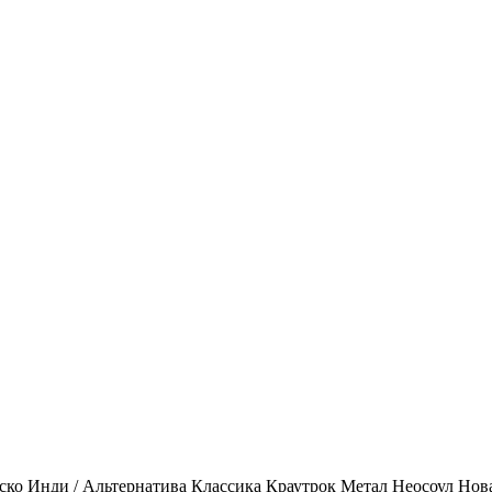
ско
Инди / Альтернатива
Классика
Краутрок
Метал
Неосоул
Нов