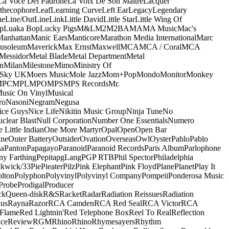
La Voce Del Padrone
La Voix De Son Maitre
Lacquer
thecophore
Leaf
Learning Curve
Left Ear
Legacy
Legendary
ne
Line/OutLine
Link
Little David
Little Star
Little Wing Of
p
Luaka Bop
Lucky Pigs
M&L
M2
M2BA
MA
MA Music
Mac's
Manhattan
Manic Ears
Manticore
Marathon Media International
Marc
usoleum
Maverick
Max Ernst
Maxwell
MCA
MCA / Coral
MCA
Messidor
Metal Blade
Metal Department
Metal
n
Milan
Milestone
Mimo
Ministry Of
 Sky UK
Moers Music
Mole Jazz
Mom+Pop
Mondo
Monitor
Monkey
MPC
MPL
MPO
MPS
MPS Records
Mr.
usic On Vinyl
Musical
ro
Nasoni
Negram
Negusa
ice Guys
Nice Life
Nikitin Music Group
Ninja Tune
No
clear Blast
Null Corporation
Number One Essentials
Numero
 Little Indian
One More Martyr
Opal
Open
Open Bar
ine
Outer Battery
Outsider
Ovation
Overseas
Owl
Oyster
Pablo
Pablo
ma
Panton
Papagayo
Paranoid
Paranoid Records
Paris Album
Parlophone
ny Farthing
Pepita
pgLang
PGP RTB
Phil Spector
Philadelphia
ckwick/33
Pie
Pieater
Pilz
Pink Elephant
Pink Floyd
Plane
Planet
Play It
olton
Polyphon
Polyvinyl
Polyvinyl Company
Pompeii
Ponderosa Music
Probe
Prodigal
Producer
ck
Queen-disk
R&S
Racket
Radar
Radiation Reissues
Radiation
us
Rayna
Razor
RCA Camden
RCA Red Seal
RCA Victor
RCA
Flame
Red Lightnin'
Red Telephone Box
Reel To Real
Reflection
ce
Review
RGM
Rhino
Rhino
Rhymesayers
Rhythm