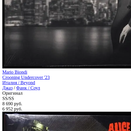
Mario Biondi
Crooning Undercover '23
Италия /
Beyond
Джаз
/
Фанк / Соул
Оригинал
SS/SS
8 690 руб.
6 952
руб.