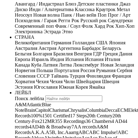
Авангард / Индастриал
Блюз
Детские пластинки
Джаз
Диско
Инди / Альтернатива
Классика
Краутрок
Метал
Неосоул
Новая волна
Панк / Нью вейв
Поп
Прог / Арт
Психоделик / Гараж
Регги
Рок
Русский рок
Саундтреки
Современный поп
Фанк / Соул
Фолк
Хард Рок
Хип-Хоп
Электроника
Эстрада
Этно
СТРАНА
Великобритания
Германия
Голландия
США
Япония
Австралия
Австрия
Аргентина
Барбадос
Беларусь
Бельгия
Болгария
Бразилия
Венгрия
ГДР
Греция
Дания
Европа
Израиль
Индия
Испания
Испания
Италия
Канада
Куба
Латвия
Литва
Люксембург
Новая Зеландия
Норвегия
Польша
Португалия
Россия
Румыния
Сербия
Словения
СССР
Тайвань
Турция
Финляндия
Франция
Хорватия
Чехия
Чехия
Чили
Швейцария
Швеция
Эстония
Югославия
Южная Корея
Ямайка
ЛЕЙБЛ
Поиск лейбла
A&M
Atlantic
Blue
Note
Brain
Capitol
Charisma
Chrysalis
Columbia
Decca
ECM
Elek
Records
100%
1501 Certified
17 Steps
20th Century
20th
Century-Fox
21
2MR
355 Recordings
36 Chambers
4 AD
44
records
4AD
4th & Broadway
7A
A records
A&M
Records
A.K.A.
A5B, Inc.
Aaarrg
ABC
ABC Impulse!
ABC
Records
Abkco
Absinthe
Abstrakce
Ace
Ace Fu
Ace of