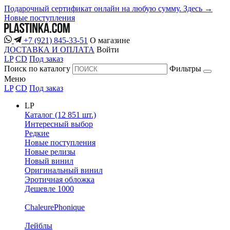
Подарочный сертификат онлайн на любую сумму. Здесь →
Новые поступления
+7 (921) 845-33-51
О магазине
ДОСТАВКА И ОПЛАТА
Войти
LP
CD
Под заказ
Поиск по каталогу
Фильтры
Меню
LP
CD
Под заказ
LP
Каталог (12 851 шт.)
Интересный выбор
Редкие
Новые поступления
Новые релизы
Новый винил
Оригинальный винил
Эротичная обложка
Дешевле 1000
ChaleurePhonique
Лейблы