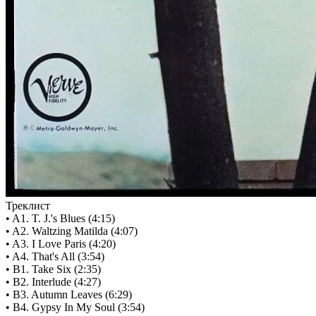
Треклист
• A1. T. J.'s Blues (4:15)
• A2. Waltzing Matilda (4:07)
• A3. I Love Paris (4:20)
• A4. That's All (3:54)
• B1. Take Six (2:35)
• B2. Interlude (4:27)
• B3. Autumn Leaves (6:29)
• B4. Gypsy In My Soul (3:54)