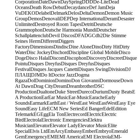
Corporation
Date
Dawn
DaySpring
DDD
De-Lite
Dead
Oceans
Death Row
Debut
Decaydance
Def Jam
Deja
Vu
DEKO
Delabel
Delmark
Delos
Delta
Demon
Demon Music
Group
Demos
Denovali
DEP
Dep International
Deram
Desaster
Unlimited
Destroyed Room Tapes
Detriti
Deutsche
Grammophon
Deutsche Harmonia Mundi
Deutscher
Schallplattenclub
Devil Discos
DFA
DGC
dh2
Die Stimme
Seines Herrn
Different
Diggers
Factory
Dimensions
Dindisc
Dine Alone
Dino
Dirty Hit
Dirty
Water
Disc Jockey
Dischord
Discipline Global Mobile
Disco
Doge
Disco Halal
Discom
Discophon
Discovery
Discreet
Disque
Pointu
Disques Dreyfus
Disques Dreyfus
Disques
Festival
Disques Jacques Canetti
Disques Swing
Division
DJ
ПЛАЩ
DJM
Do It
Doctor Jazz
Dogma
Rgaza
Dol
Dominion
Domino
Don Giovanni
Dormouse
Down
At Dawn
Drag City
Dream
Dreambrother
DSC
Production
Dualtone
Duke Street
Dureco
Durium
Dusty Beats
E
A Production
Ear
Ear Music
Ear-Music
Earache
Early
Sounds
Earmark
Earth
East / West
East West
EastWest
Easy Eye
Sound
Easy Life
ECM New Series
Ed Banger
Edel
Edition
Telemark
EG
Egg
Ela Ton
Electrecord
Electric
Electric
Bird
Electrola
Electronic Emergencies
Elektra
Musician
Elevator
Elevator Lady
Elevator Music
Elite
Special
Elvis Ltd
EmArcy
Embassy
Ember
Embryo
Emerald
Gem
Emergency
EMI
EMI America
EMI Electrola
EMI-