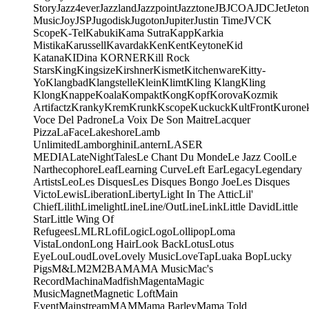
Story
Jazz4ever
Jazzland
Jazzpoint
Jazztone
JB
JCOA
JDC
Jet
Jeton
Music
Joy
JSP
Jugodisk
Jugoton
Jupiter
Justin Time
JVC
K
Scope
K-Tel
Kabuki
Kama Sutra
Kapp
Karkia
Mistika
Karussell
Kavardak
Ken
Kent
Keytone
Kid
Katana
KIDina KORNER
Kill Rock
Stars
King
Kingsize
Kirshner
Kismet
Kitchenware
Kitty-
Yo
Klangbad
Klangstelle
Klein
Klimt
Kling Klang
Kling
Klong
Knappe
Koala
Kompakt
Kong
Kopf
Korova
Kozmik
Artifactz
Kranky
Krem
Krunk
Kscope
Kuckuck
KultFront
Kurone
Voce Del Padrone
La Voix De Son Maitre
Lacquer
Pizza
LaFace
Lakeshore
Lamb
Unlimited
Lamborghini
Lantern
LASER
MEDIA
LateNightTales
Le Chant Du Monde
Le Jazz Cool
Le
Narthecophore
Leaf
Learning Curve
Left Ear
Legacy
Legendary
Artists
Leo
Les Disques
Les Disques Bongo Joe
Les Disques
Victo
Lewis
Liberation
Liberty
Light In The Attic
Lil'
Chief
Lilith
Limelight
Line
Line/OutLine
Link
Little David
Little
Star
Little Wing Of
Refugees
LMLR
Lofi
Logic
Logo
Lollipop
Loma
Vista
London
Long Hair
Look Back
Lotus
Lotus
Eye
Lou
Loud
Love
Lovely Music
LoveTap
Luaka Bop
Lucky
Pigs
M&L
M2
M2BA
MA
MA Music
Mac's
Record
Machina
Madfish
Magenta
Magic
Music
Magnet
Magnetic Loft
Main
Event
Mainstream
MAM
Mama Barley
Mama Told