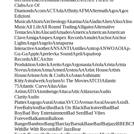
Clubs
Ace Of
Diamonds
Acorn
ACT
Ada
Affinity
AFM
Aftermath
Agos
Agos
Edizioni
Musicali
Ahorn
Aircheology
Akarma
Ala
Aladin
Alien
Aliso
Aliso
Music
All Life
All Round Trading
Alligator
Alternative
Tentacles
Alto
Alucard
Amadeo
America
American
American
Clave
Amiga
Ampex
Ampex Records
Amulet
Anchor
Anchor
Lights
Angel
Angelo
Annapurna
Interactive
Another
ANS
ANTI
Antilles
Antrop
ANWO
AOI
Ap-
Gu-Ga
Apple
Aprelevka Sound
April
Aqualoop
Records
ARC
Archiv
Produktion
Ardeck
Areito
Argo
Argonauta
Ariola
Arista
Arista
Novus
Ariston
Arma
Armed
Arston
Art
Artist House
Artists
House
Artone
Arts & Crafts
As
Astan
Asthmatic
Kitty
Astralwerk
Asylum
At The Movies
ATCO
Atlantic
75
Atlantic Curve
Atlas
Atlas
Artists
ATO
Atomhenge
Attaca
Attic
Attlaxeras
Audio
Clarity
Audio
Platter
Augogo
Aural
Avatar
AVCO
Avenue
Awal
Aware
Axis
B.
Free
Babylon
Bacillus
Back On Black
Backstreet
Bad
Bad
Boy
Bad Boy Entertainment
Bad Seed
Bad Vibes
Forever
Balkanton
Balloon
Banger
Bamboo
Bang!
Barclay
Barsuk
Base
Basf
Batjazz
BBE
BC
With
Be With Records
Be! Jazz
Bear