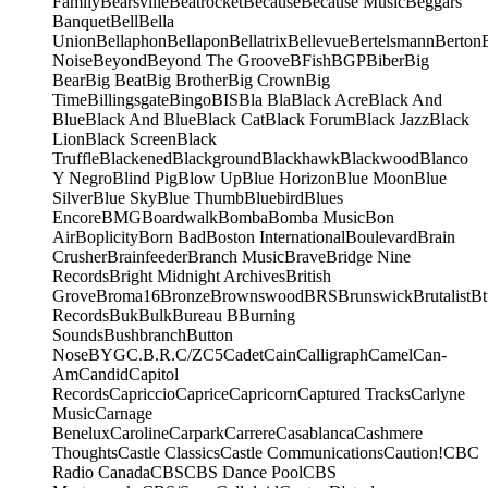
Family
Bearsville
Beatrocket
Because
Because Music
Beggars
Banquet
Bell
Bella
Union
Bellaphon
Bellapon
Bellatrix
Bellevue
Bertelsmann
Berton
Noise
Beyond
Beyond The Groove
BFish
BGP
Biber
Big
Bear
Big Beat
Big Brother
Big Crown
Big
Time
Billingsgate
Bingo
BIS
Bla Bla
Black Acre
Black And
Blue
Black And Blue
Black Cat
Black Forum
Black Jazz
Black
Lion
Black Screen
Black
Truffle
Blackened
Blackground
Blackhawk
Blackwood
Blanco
Y Negro
Blind Pig
Blow Up
Blue Horizon
Blue Moon
Blue
Silver
Blue Sky
Blue Thumb
Bluebird
Blues
Encore
BMG
Boardwalk
Bomba
Bomba Music
Bon
Air
Boplicity
Born Bad
Boston International
Boulevard
Brain
Crusher
Brainfeeder
Branch Music
Brave
Bridge Nine
Records
Bright Midnight Archives
British
Grove
Broma16
Bronze
Brownswood
BRS
Brunswick
Brutalist
Bt
Records
Buk
Bulk
Bureau B
Burning
Sounds
Bushbranch
Button
Nose
BYG
C.B.R.
C/Z
C5
Cadet
Cain
Calligraph
Camel
Can-
Am
Candid
Capitol
Records
Capriccio
Caprice
Capricorn
Captured Tracks
Carlyne
Music
Carnage
Benelux
Caroline
Carpark
Carrere
Casablanca
Cashmere
Thoughts
Castle Classics
Castle Communications
Caution!
CBC
Radio Canada
CBS
CBS Dance Pool
CBS