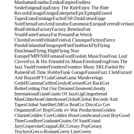
Manhattan
Emidisc
Emika
Empire
Endless
Smile
Enigma
Enja
Enjoy The Ride
Enjoy The Ride
Records
Enrage
Ensign
Enterprise
Epic
Epitaph
Erased
Tapes
Erato
Ermitage
Escho
ESP-Disk
Estrus
Etage
Noir
Eterna
EuroArts
Eurodisc
Euromusic
Europa
Everest
Everlan
Beat
Fabrika
Factory
Factory Benelux
Fair
Youth
Fame
Fantasy
Fat Possum
Fat Wreck
Chords
Favorit
Fellside
Festival Classique
Fiction
Fierce
Panda
Finlandia
Finngospel
Fire
Flashback
Fly
Flying
Dutchman
Flying High
Flying Nun
Europe
FMP
FNR
Fontana
Food
Foolish Music
Four
Four Leaf
Clover
Fox & His Friends
Fox Music
Freedom
Frog
From The
Jazz Vault
Frontier
Frontiers
Frontiers Music SRL
Fueled By
Ramen
Full Time Hobby
Funk Garage
Fusion
Fuzz Club
Fuzzed
And Buzzed
FY
Gala
Gama
Gama Musikverlags
GmbH
Gamma
Geffen
Genlyd
Gerrard
Get Back
Get
Better
Getting Out Our Dreams
Ghosteen
Ghostly
International
Giant
Giants Of Jazz
Gig
Gingerbread
Man
Glitterbeat
Glitterhouse
Global
Global Records And
Tapes
Global Satellite
GM
Go Beat
Go Discs
Go Get
Organized
Go! Bop!
Godz ov War Productions
Golden
Chariot
Golden Core
Golden Hour
Gondwana
Good Boy
Good
Time
Goodbye
Graduate
Grains Of Sand
Grand
Jury
Grapevine
Grappa
GRC
Greasy Pop
Greasy
Truckers
Greco-Roman
Green Line
Green