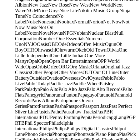
Albion
New Jazz
New Rose
New West
New World
Next
Wave
NGM
Nice Guys
Nice Life
Nikitin Music Group
Ninja
Tune
No Coincidence
No
Label
Noise
Nonesuch
Nooirax
Normal
Norton
Not Now
Not
Now Music
Not On
Label
Noton
Nova
Novus
NPG
Nubian
Nuclear Blast
Null
Corporation
Number One Essentials
Numero
Uno
NYJO
Oasis
OBE
Ode
Odeon
Offen Music
Ogun
Oh
Boy
OHR
Ohrwaschl
Ohrwurm
Okeh
Old Town
Olivia
One
Little Independent
One Little Indian
One More
Martyr
Opal
Open
Open Bar Entertainment
OPP World
Wide
Opus
Orbis
Orfeo
ORG
Org Music
Oriana
Original Jazz
Classics
Other People
Other Voices
OUT
Out Of Line
Outer
Battery
Outsider
Ovation
Overseas
Owl
Oyster
Pablo
Pablo
Live
Pablo Today
Pacific Jazz
Paddle Wheel
Paisley
Park
Paladyn
Palo Alto
Palo Alto Jazz
Palo Alto Records
Palto
Flats
Panegyric
Panorama
Panton
Papagayo
Paranoid
Paranoid
Records
Paris Album
Parlophone Odeon
Series
Parrot
Partisan
Pasha
Passport
Passport Jazz
Past Perfect
Silver Line
Pastels
Pathe
Pausa
Paw Tracks
Pax
PBR
International
PDU
Penny Farthing
Pepita
Periodica
pgLang
PGP
RTB
Phil Spector
Philadelphia
International
Philips
Philips
Philips Digital Classics
Philpot
Lane
Phono Suecia
Phonogram
Phontastic
Piano Piano
Pias
Pick
Up
Pickwick
Pickwick/33
Pie
Pieater
Pilz
Pink Elephant
Pink