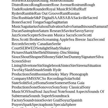
Horse
Rocktopus
Rolling Stones
Romuald
Distro
Ronco
Rong
Rooster
Rose Avenue
Rostrum
Rough
Trade
Roulette
Rounder
Royal Music
RSO
Ruf
Ruff
Ryders
Rumble
Run Out Groove
Runt
Russian
Disc
Rustblade
S&P Digital
SAAR
SABA
Sackville
Sacred
Bones
Sacred Tongue
Saga
Sagittarian
Music
Saguitarius
Salsoul
Salvation
Salvo
Samadhisound
Samurai
Ducan
Sastruphon
Saturn Research
Savitor
Savoy
Savoy
Jazz
Scene
Scepter
Schwann Musica Sacra
Score
Scotti
Bros.
Scotti Brothers
Screaming Apple
Sea Breeze Jazz
Second
Records
Secretly Canadian
Seelie
Court
SERWED
Setalight
Shady
Shakey
Pictures
Shark
Sheffield
Shimmy-Disc
Shining
Sioux
Shout
Shrapnel
Siboney
SideOneDummy
Signature
Silva
Screen
Silver
Lining
Silvertone
Sin
Singlebrook
Sintez
Sire
Sireena
Situation
Two
Sky
Slash
Smash
Smith Hyde
Productions
Smithsonian
Smoky Mary Phonograph
Company
SMS
SNC
So Recordings
Solar
Solid
State
Soliti
SoLyd
Soma
Some
Somerset
Sona Gaia
Productions
Sonet
Sonovox
Sony
Sony Classical
Sony
Music
SOS
Soul
Soul Jazz
Soul Note
Sound Aspects
Sounds Of
Subterrania
Sounds Superb
Soundtrack
Factory
Soundvision
Soviet Grail
Soyuz
Spanish
Prayers
Spark
Spectraphonic
Specula
Sphere