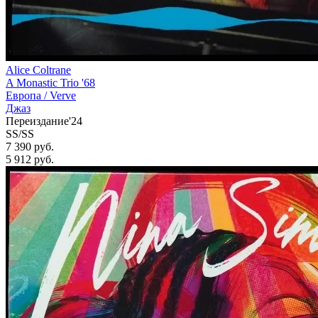
Alice Coltrane
A Monastic Trio '68
Европа /
Verve
Джаз
Переиздание'24
SS/SS
7 390 руб.
5 912
руб.