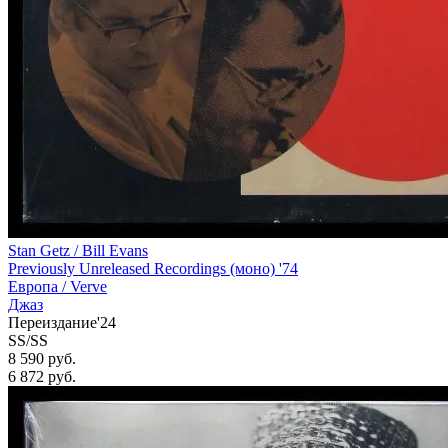
Stan Getz / Bill Evans
Previously Unreleased Recordings (моно) '74
Европа /
Verve
Джаз
Переиздание'24
SS/SS
8 590 руб.
6 872
руб.