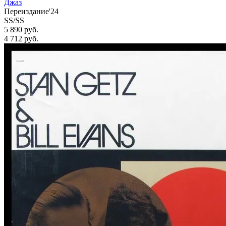
Джаз
Переиздание'24
SS/SS
5 890 руб.
4 712
руб.