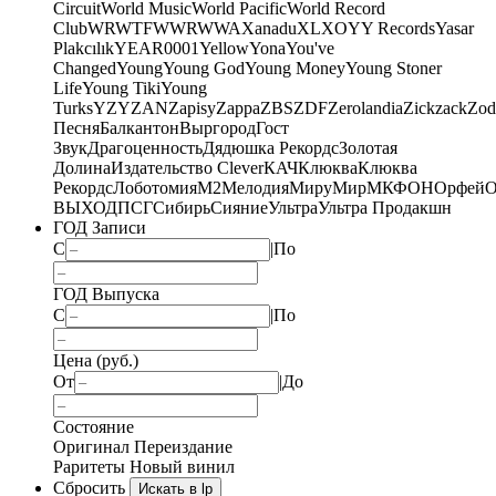
Circuit
World Music
World Pacific
World Record
Club
WRWTFWWR
WWA
Xanadu
XL
XO
Y
Y Records
Yasar
Plakcılık
YEAR0001
Yellow
Yona
You've
Changed
Young
Young God
Young Money
Young Stoner
Life
Young Tiki
Young
Turks
YZY
ZAN
Zapisy
Zappa
ZBS
ZDF
Zerolandia
Zickzack
Zod
Песня
Балкантон
Выргород
Гост
Звук
Драгоценность
Дядюшка Рекордс
Золотая
Долина
Издательство Clever
КАЧ
Клюква
Клюква
Рекордс
Лоботомия
М2
Мелодия
МируМир
МКФОН
Орфей
О
ВЫХОД
ПСГ
Сибирь
Сияние
Ультра
Ультра Продакшн
ГОД Записи
С
|
По
ГОД Выпуска
С
|
По
Цена (руб.)
От
|
До
Состояние
Оригинал
Переиздание
Раритеты
Новый винил
Сбросить
Искать в lp