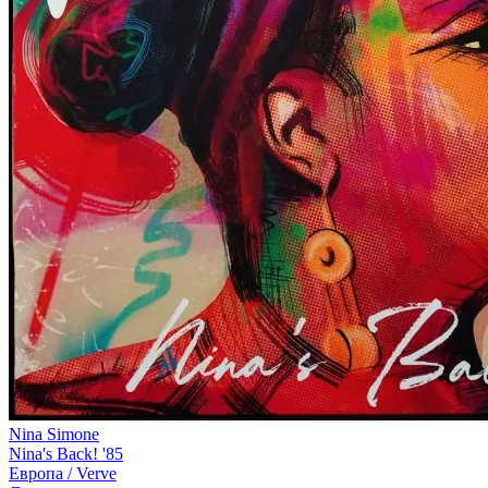
Nina Simone
Nina's Back! '85
Европа /
Verve