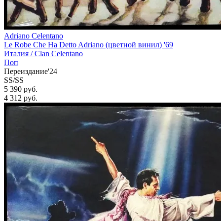
Adriano Celentano
Le Robe Che Ha Detto Adriano (цветной винил) '69
Италия /
Clan Celentano
Поп
Переиздание'24
SS/SS
5 390 руб.
4 312
руб.