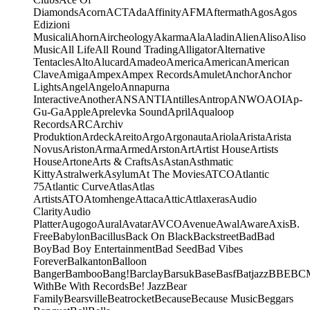
Diamonds
Acorn
ACT
Ada
Affinity
AFM
Aftermath
Agos
Agos
Edizioni
Musicali
Ahorn
Aircheology
Akarma
Ala
Aladin
Alien
Aliso
Aliso
Music
All Life
All Round Trading
Alligator
Alternative
Tentacles
Alto
Alucard
Amadeo
America
American
American
Clave
Amiga
Ampex
Ampex Records
Amulet
Anchor
Anchor
Lights
Angel
Angelo
Annapurna
Interactive
Another
ANS
ANTI
Antilles
Antrop
ANWO
AOI
Ap-
Gu-Ga
Apple
Aprelevka Sound
April
Aqualoop
Records
ARC
Archiv
Produktion
Ardeck
Areito
Argo
Argonauta
Ariola
Arista
Arista
Novus
Ariston
Arma
Armed
Arston
Art
Artist House
Artists
House
Artone
Arts & Crafts
As
Astan
Asthmatic
Kitty
Astralwerk
Asylum
At The Movies
ATCO
Atlantic
75
Atlantic Curve
Atlas
Atlas
Artists
ATO
Atomhenge
Attaca
Attic
Attlaxeras
Audio
Clarity
Audio
Platter
Augogo
Aural
Avatar
AVCO
Avenue
Awal
Aware
Axis
B.
Free
Babylon
Bacillus
Back On Black
Backstreet
Bad
Bad
Boy
Bad Boy Entertainment
Bad Seed
Bad Vibes
Forever
Balkanton
Balloon
Banger
Bamboo
Bang!
Barclay
Barsuk
Base
Basf
Batjazz
BBE
BC
With
Be With Records
Be! Jazz
Bear
Family
Bearsville
Beatrocket
Because
Because Music
Beggars