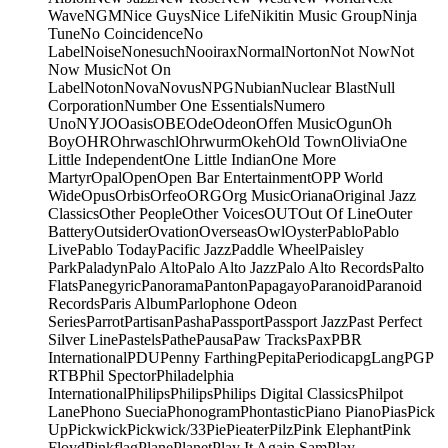
Wave
NGM
Nice Guys
Nice Life
Nikitin Music Group
Ninja
Tune
No Coincidence
No
Label
Noise
Nonesuch
Nooirax
Normal
Norton
Not Now
Not
Now Music
Not On
Label
Noton
Nova
Novus
NPG
Nubian
Nuclear Blast
Null
Corporation
Number One Essentials
Numero
Uno
NYJO
Oasis
OBE
Ode
Odeon
Offen Music
Ogun
Oh
Boy
OHR
Ohrwaschl
Ohrwurm
Okeh
Old Town
Olivia
One
Little Independent
One Little Indian
One More
Martyr
Opal
Open
Open Bar Entertainment
OPP World
Wide
Opus
Orbis
Orfeo
ORG
Org Music
Oriana
Original Jazz
Classics
Other People
Other Voices
OUT
Out Of Line
Outer
Battery
Outsider
Ovation
Overseas
Owl
Oyster
Pablo
Pablo
Live
Pablo Today
Pacific Jazz
Paddle Wheel
Paisley
Park
Paladyn
Palo Alto
Palo Alto Jazz
Palo Alto Records
Palto
Flats
Panegyric
Panorama
Panton
Papagayo
Paranoid
Paranoid
Records
Paris Album
Parlophone Odeon
Series
Parrot
Partisan
Pasha
Passport
Passport Jazz
Past Perfect
Silver Line
Pastels
Pathe
Pausa
Paw Tracks
Pax
PBR
International
PDU
Penny Farthing
Pepita
Periodica
pgLang
PGP
RTB
Phil Spector
Philadelphia
International
Philips
Philips
Philips Digital Classics
Philpot
Lane
Phono Suecia
Phonogram
Phontastic
Piano Piano
Pias
Pick
Up
Pickwick
Pickwick/33
Pie
Pieater
Pilz
Pink Elephant
Pink
Floyd
Pinkflag
Plane
Planet
Play It Again Sam
Play