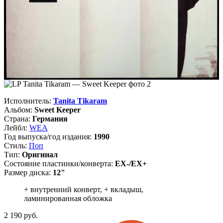
Исполнитель:
Tanita Tikaram
Альбом:
Sweet Keeper
Страна:
Германия
Лейбл:
WEA
Год выпуска/год издания:
1990
Стиль:
Поп
Тип:
Оригинал
Состояние пластинки/конверта:
EX-/EX+
Размер диска:
12"
+ внутренний конверт, + вкладыш,
ламинированная обложка
2 190
руб.