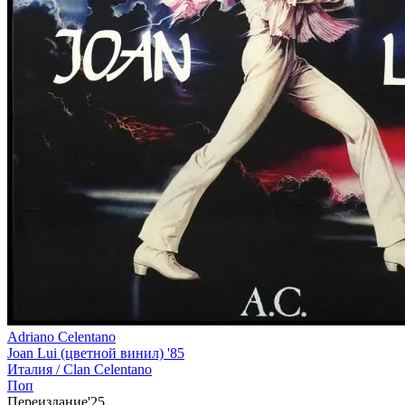
Adriano Celentano
Joan Lui (цветной винил) '85
Италия /
Clan Celentano
Поп
Переиздание'25