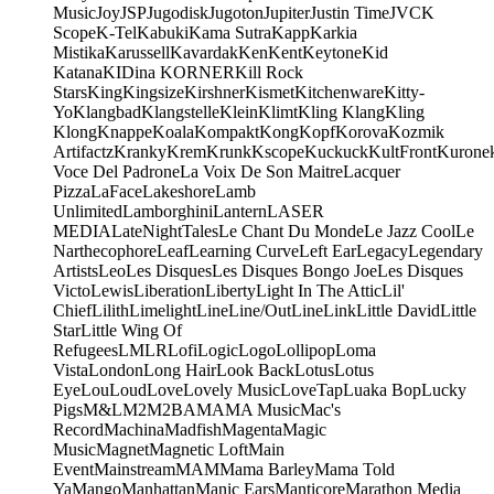
Music
Joy
JSP
Jugodisk
Jugoton
Jupiter
Justin Time
JVC
K
Scope
K-Tel
Kabuki
Kama Sutra
Kapp
Karkia
Mistika
Karussell
Kavardak
Ken
Kent
Keytone
Kid
Katana
KIDina KORNER
Kill Rock
Stars
King
Kingsize
Kirshner
Kismet
Kitchenware
Kitty-
Yo
Klangbad
Klangstelle
Klein
Klimt
Kling Klang
Kling
Klong
Knappe
Koala
Kompakt
Kong
Kopf
Korova
Kozmik
Artifactz
Kranky
Krem
Krunk
Kscope
Kuckuck
KultFront
Kurone
Voce Del Padrone
La Voix De Son Maitre
Lacquer
Pizza
LaFace
Lakeshore
Lamb
Unlimited
Lamborghini
Lantern
LASER
MEDIA
LateNightTales
Le Chant Du Monde
Le Jazz Cool
Le
Narthecophore
Leaf
Learning Curve
Left Ear
Legacy
Legendary
Artists
Leo
Les Disques
Les Disques Bongo Joe
Les Disques
Victo
Lewis
Liberation
Liberty
Light In The Attic
Lil'
Chief
Lilith
Limelight
Line
Line/OutLine
Link
Little David
Little
Star
Little Wing Of
Refugees
LMLR
Lofi
Logic
Logo
Lollipop
Loma
Vista
London
Long Hair
Look Back
Lotus
Lotus
Eye
Lou
Loud
Love
Lovely Music
LoveTap
Luaka Bop
Lucky
Pigs
M&L
M2
M2BA
MA
MA Music
Mac's
Record
Machina
Madfish
Magenta
Magic
Music
Magnet
Magnetic Loft
Main
Event
Mainstream
MAM
Mama Barley
Mama Told
Ya
Mango
Manhattan
Manic Ears
Manticore
Marathon Media