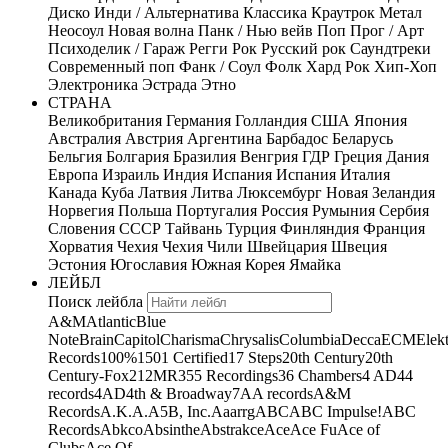
Диско
Инди / Альтернатива
Классика
Краутрок
Метал
Неосоул
Новая волна
Панк / Нью вейв
Поп
Прог / Арт
Психоделик / Гараж
Регги
Рок
Русский рок
Саундтреки
Современный поп
Фанк / Соул
Фолк
Хард Рок
Хип-Хоп
Электроника
Эстрада
Этно
СТРАНА
Великобритания
Германия
Голландия
США
Япония
Австралия
Австрия
Аргентина
Барбадос
Беларусь
Бельгия
Болгария
Бразилия
Венгрия
ГДР
Греция
Дания
Европа
Израиль
Индия
Испания
Испания
Италия
Канада
Куба
Латвия
Литва
Люксембург
Новая Зеландия
Норвегия
Польша
Португалия
Россия
Румыния
Сербия
Словения
СССР
Тайвань
Турция
Финляндия
Франция
Хорватия
Чехия
Чехия
Чили
Швейцария
Швеция
Эстония
Югославия
Южная Корея
Ямайка
ЛЕЙБЛ
Поиск лейбла
A&M
Atlantic
Blue
Note
Brain
Capitol
Charisma
Chrysalis
Columbia
Decca
ECM
Elek
Records
100%
1501 Certified
17 Steps
20th Century
20th
Century-Fox
21
2MR
355 Recordings
36 Chambers
4 AD
44
records
4AD
4th & Broadway
7A
A records
A&M
Records
A.K.A.
A5B, Inc.
Aaarrg
ABC
ABC Impulse!
ABC
Records
Abkco
Absinthe
Abstrakce
Ace
Ace Fu
Ace of
Clubs
Ace Of