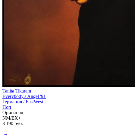
Tanita Tikaram
Everybody's Angel '91
Германия /
EastWest
Поп
Оригинал
NM/EX+
3 190
руб.