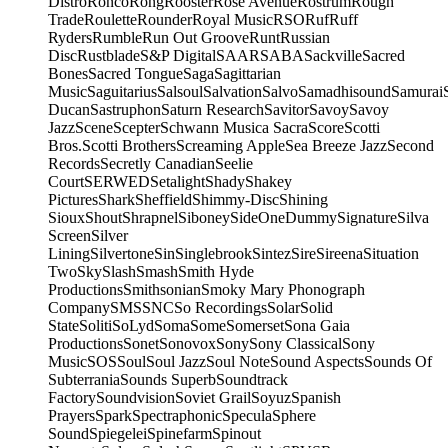
Distro
Ronco
Rong
Rooster
Rose Avenue
Rostrum
Rough
Trade
Roulette
Rounder
Royal Music
RSO
Ruf
Ruff
Ryders
Rumble
Run Out Groove
Runt
Russian
Disc
Rustblade
S&P Digital
SAAR
SABA
Sackville
Sacred
Bones
Sacred Tongue
Saga
Sagittarian
Music
Saguitarius
Salsoul
Salvation
Salvo
Samadhisound
Samurai
Ducan
Sastruphon
Saturn Research
Savitor
Savoy
Savoy
Jazz
Scene
Scepter
Schwann Musica Sacra
Score
Scotti
Bros.
Scotti Brothers
Screaming Apple
Sea Breeze Jazz
Second
Records
Secretly Canadian
Seelie
Court
SERWED
Setalight
Shady
Shakey
Pictures
Shark
Sheffield
Shimmy-Disc
Shining
Sioux
Shout
Shrapnel
Siboney
SideOneDummy
Signature
Silva
Screen
Silver
Lining
Silvertone
Sin
Singlebrook
Sintez
Sire
Sireena
Situation
Two
Sky
Slash
Smash
Smith Hyde
Productions
Smithsonian
Smoky Mary Phonograph
Company
SMS
SNC
So Recordings
Solar
Solid
State
Soliti
SoLyd
Soma
Some
Somerset
Sona Gaia
Productions
Sonet
Sonovox
Sony
Sony Classical
Sony
Music
SOS
Soul
Soul Jazz
Soul Note
Sound Aspects
Sounds Of
Subterrania
Sounds Superb
Soundtrack
Factory
Soundvision
Soviet Grail
Soyuz
Spanish
Prayers
Spark
Spectraphonic
Specula
Sphere
Sound
Spiegelei
Spinefarm
Spinout