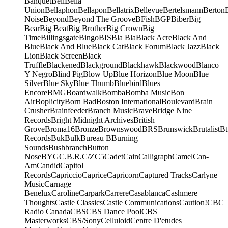
Banquet
Bell
Bella
Union
Bellaphon
Bellapon
Bellatrix
Bellevue
Bertelsmann
Berton
Noise
Beyond
Beyond The Groove
BFish
BGP
Biber
Big
Bear
Big Beat
Big Brother
Big Crown
Big
Time
Billingsgate
Bingo
BIS
Bla Bla
Black Acre
Black And
Blue
Black And Blue
Black Cat
Black Forum
Black Jazz
Black
Lion
Black Screen
Black
Truffle
Blackened
Blackground
Blackhawk
Blackwood
Blanco
Y Negro
Blind Pig
Blow Up
Blue Horizon
Blue Moon
Blue
Silver
Blue Sky
Blue Thumb
Bluebird
Blues
Encore
BMG
Boardwalk
Bomba
Bomba Music
Bon
Air
Boplicity
Born Bad
Boston International
Boulevard
Brain
Crusher
Brainfeeder
Branch Music
Brave
Bridge Nine
Records
Bright Midnight Archives
British
Grove
Broma16
Bronze
Brownswood
BRS
Brunswick
Brutalist
Bt
Records
Buk
Bulk
Bureau B
Burning
Sounds
Bushbranch
Button
Nose
BYG
C.B.R.
C/Z
C5
Cadet
Cain
Calligraph
Camel
Can-
Am
Candid
Capitol
Records
Capriccio
Caprice
Capricorn
Captured Tracks
Carlyne
Music
Carnage
Benelux
Caroline
Carpark
Carrere
Casablanca
Cashmere
Thoughts
Castle Classics
Castle Communications
Caution!
CBC
Radio Canada
CBS
CBS Dance Pool
CBS
Masterworks
CBS/Sony
Celluloid
Centre D'etudes