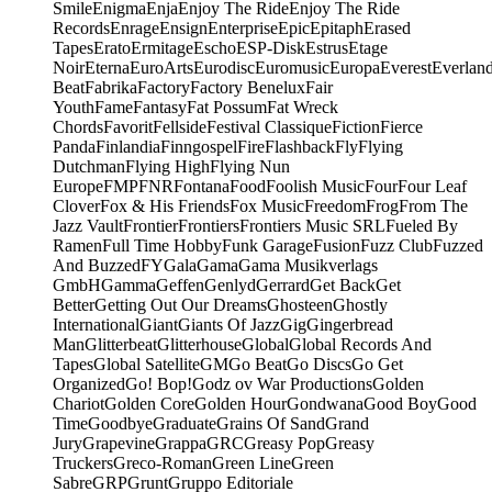
Smile
Enigma
Enja
Enjoy The Ride
Enjoy The Ride
Records
Enrage
Ensign
Enterprise
Epic
Epitaph
Erased
Tapes
Erato
Ermitage
Escho
ESP-Disk
Estrus
Etage
Noir
Eterna
EuroArts
Eurodisc
Euromusic
Europa
Everest
Everlan
Beat
Fabrika
Factory
Factory Benelux
Fair
Youth
Fame
Fantasy
Fat Possum
Fat Wreck
Chords
Favorit
Fellside
Festival Classique
Fiction
Fierce
Panda
Finlandia
Finngospel
Fire
Flashback
Fly
Flying
Dutchman
Flying High
Flying Nun
Europe
FMP
FNR
Fontana
Food
Foolish Music
Four
Four Leaf
Clover
Fox & His Friends
Fox Music
Freedom
Frog
From The
Jazz Vault
Frontier
Frontiers
Frontiers Music SRL
Fueled By
Ramen
Full Time Hobby
Funk Garage
Fusion
Fuzz Club
Fuzzed
And Buzzed
FY
Gala
Gama
Gama Musikverlags
GmbH
Gamma
Geffen
Genlyd
Gerrard
Get Back
Get
Better
Getting Out Our Dreams
Ghosteen
Ghostly
International
Giant
Giants Of Jazz
Gig
Gingerbread
Man
Glitterbeat
Glitterhouse
Global
Global Records And
Tapes
Global Satellite
GM
Go Beat
Go Discs
Go Get
Organized
Go! Bop!
Godz ov War Productions
Golden
Chariot
Golden Core
Golden Hour
Gondwana
Good Boy
Good
Time
Goodbye
Graduate
Grains Of Sand
Grand
Jury
Grapevine
Grappa
GRC
Greasy Pop
Greasy
Truckers
Greco-Roman
Green Line
Green
Sabre
GRP
Grunt
Gruppo Editoriale