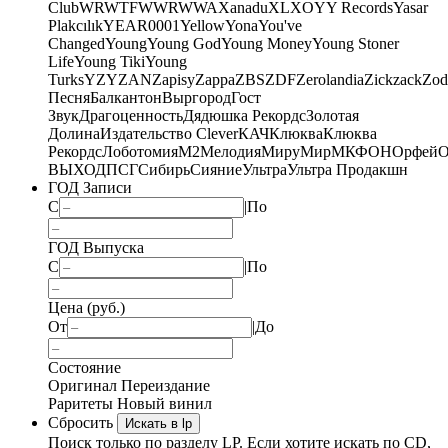
Club
WRWTFWWR
WWA
Xanadu
XL
XO
Y
Y Records
Yasar
Plakcılık
YEAR0001
Yellow
Yona
You've
Changed
Young
Young God
Young Money
Young Stoner
Life
Young Tiki
Young
Turks
YZY
ZAN
Zapisy
Zappa
ZBS
ZDF
Zerolandia
Zickzack
Zod
Песня
Балкантон
Выргород
Гост
Звук
Драгоценность
Дядюшка Рекордс
Золотая
Долина
Издательство Clever
КАЧ
Клюква
Клюква
Рекордс
Лоботомия
М2
Мелодия
МируМир
МКФОН
Орфей
О
ВЫХОД
ПСГ
Сибирь
Сияние
Ультра
Ультра Продакшн
ГОД Записи
С
|
По
ГОД Выпуска
С
|
По
Цена (руб.)
От
|
До
Состояние
Оригинал
Переиздание
Раритеты
Новый винил
Сбросить
Искать в lp
Поиск только по разделу LP. Если хотите искать по CD,