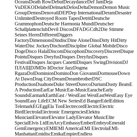
Oceans
Death Row
Debut
Decaydance
Def Jam
Deja
Vu
DEKO
Delabel
Delmark
Delos
Delta
Demon
Demon Music
Group
Demos
Denovali
DEP
Dep International
Deram
Desaster
Unlimited
Destroyed Room Tapes
Detriti
Deutsche
Grammophon
Deutsche Harmonia Mundi
Deutscher
Schallplattenclub
Devil Discos
DFA
DGC
dh2
Die Stimme
Seines Herrn
Different
Diggers
Factory
Dimensions
Dindisc
Dine Alone
Dino
Dirty Hit
Dirty
Water
Disc Jockey
Dischord
Discipline Global Mobile
Disco
Doge
Disco Halal
Discom
Discophon
Discovery
Discreet
Disque
Pointu
Disques Dreyfus
Disques Dreyfus
Disques
Festival
Disques Jacques Canetti
Disques Swing
Division
DJ
ПЛАЩ
DJM
Do It
Doctor Jazz
Dogma
Rgaza
Dol
Dominion
Domino
Don Giovanni
Dormouse
Down
At Dawn
Drag City
Dream
Dreambrother
DSC
Production
Dualtone
Duke Street
Dureco
Durium
Dusty Beats
E
A Production
Ear
Ear Music
Ear-Music
Earache
Early
Sounds
Earmark
Earth
East / West
East West
EastWest
Easy Eye
Sound
Easy Life
ECM New Series
Ed Banger
Edel
Edition
Telemark
EG
Egg
Ela Ton
Electrecord
Electric
Electric
Bird
Electrola
Electronic Emergencies
Elektra
Musician
Elevator
Elevator Lady
Elevator Music
Elite
Special
Elvis Ltd
EmArcy
Embassy
Ember
Embryo
Emerald
Gem
Emergency
EMI
EMI America
EMI Electrola
EMI-
Manhattan
Emidisc
Emika
Empire
Endless