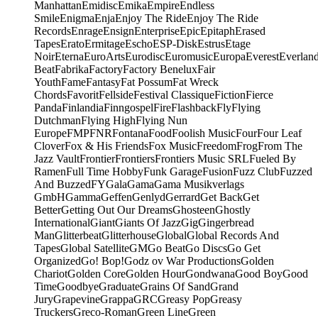
Manhattan
Emidisc
Emika
Empire
Endless
Smile
Enigma
Enja
Enjoy The Ride
Enjoy The Ride
Records
Enrage
Ensign
Enterprise
Epic
Epitaph
Erased
Tapes
Erato
Ermitage
Escho
ESP-Disk
Estrus
Etage
Noir
Eterna
EuroArts
Eurodisc
Euromusic
Europa
Everest
Everlan
Beat
Fabrika
Factory
Factory Benelux
Fair
Youth
Fame
Fantasy
Fat Possum
Fat Wreck
Chords
Favorit
Fellside
Festival Classique
Fiction
Fierce
Panda
Finlandia
Finngospel
Fire
Flashback
Fly
Flying
Dutchman
Flying High
Flying Nun
Europe
FMP
FNR
Fontana
Food
Foolish Music
Four
Four Leaf
Clover
Fox & His Friends
Fox Music
Freedom
Frog
From The
Jazz Vault
Frontier
Frontiers
Frontiers Music SRL
Fueled By
Ramen
Full Time Hobby
Funk Garage
Fusion
Fuzz Club
Fuzzed
And Buzzed
FY
Gala
Gama
Gama Musikverlags
GmbH
Gamma
Geffen
Genlyd
Gerrard
Get Back
Get
Better
Getting Out Our Dreams
Ghosteen
Ghostly
International
Giant
Giants Of Jazz
Gig
Gingerbread
Man
Glitterbeat
Glitterhouse
Global
Global Records And
Tapes
Global Satellite
GM
Go Beat
Go Discs
Go Get
Organized
Go! Bop!
Godz ov War Productions
Golden
Chariot
Golden Core
Golden Hour
Gondwana
Good Boy
Good
Time
Goodbye
Graduate
Grains Of Sand
Grand
Jury
Grapevine
Grappa
GRC
Greasy Pop
Greasy
Truckers
Greco-Roman
Green Line
Green