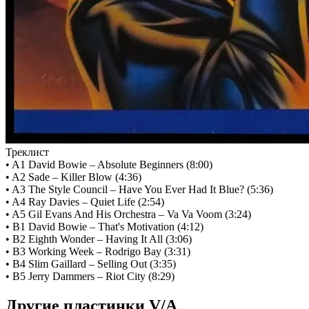
Треклист
• A1 David Bowie – Absolute Beginners (8:00)
• A2 Sade – Killer Blow (4:36)
• A3 The Style Council – Have You Ever Had It Blue? (5:36)
• A4 Ray Davies – Quiet Life (2:54)
• A5 Gil Evans And His Orchestra – Va Va Voom (3:24)
• B1 David Bowie – That's Motivation (4:12)
• B2 Eighth Wonder – Having It All (3:06)
• B3 Working Week – Rodrigo Bay (3:31)
• B4 Slim Gaillard – Selling Out (3:35)
• B5 Jerry Dammers – Riot City (8:29)
Другие пластинки V/A