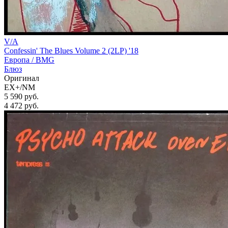
V/A
Confessin' The Blues Volume 2 (2LP) '18
Европа /
BMG
Блюз
Оригинал
EX+/NM
5 590 руб.
4 472
руб.