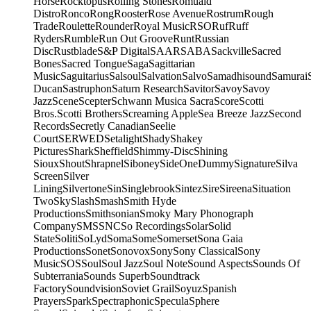
Horse
Rocktopus
Rolling Stones
Romuald
Distro
Ronco
Rong
Rooster
Rose Avenue
Rostrum
Rough
Trade
Roulette
Rounder
Royal Music
RSO
Ruf
Ruff
Ryders
Rumble
Run Out Groove
Runt
Russian
Disc
Rustblade
S&P Digital
SAAR
SABA
Sackville
Sacred
Bones
Sacred Tongue
Saga
Sagittarian
Music
Saguitarius
Salsoul
Salvation
Salvo
Samadhisound
Samurai
Ducan
Sastruphon
Saturn Research
Savitor
Savoy
Savoy
Jazz
Scene
Scepter
Schwann Musica Sacra
Score
Scotti
Bros.
Scotti Brothers
Screaming Apple
Sea Breeze Jazz
Second
Records
Secretly Canadian
Seelie
Court
SERWED
Setalight
Shady
Shakey
Pictures
Shark
Sheffield
Shimmy-Disc
Shining
Sioux
Shout
Shrapnel
Siboney
SideOneDummy
Signature
Silva
Screen
Silver
Lining
Silvertone
Sin
Singlebrook
Sintez
Sire
Sireena
Situation
Two
Sky
Slash
Smash
Smith Hyde
Productions
Smithsonian
Smoky Mary Phonograph
Company
SMS
SNC
So Recordings
Solar
Solid
State
Soliti
SoLyd
Soma
Some
Somerset
Sona Gaia
Productions
Sonet
Sonovox
Sony
Sony Classical
Sony
Music
SOS
Soul
Soul Jazz
Soul Note
Sound Aspects
Sounds Of
Subterrania
Sounds Superb
Soundtrack
Factory
Soundvision
Soviet Grail
Soyuz
Spanish
Prayers
Spark
Spectraphonic
Specula
Sphere