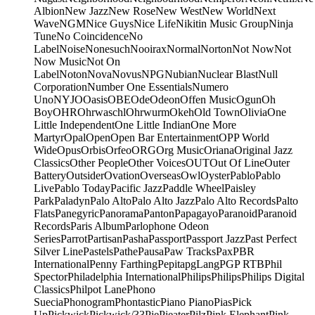
Albion
New Jazz
New Rose
New West
New World
Next
Wave
NGM
Nice Guys
Nice Life
Nikitin Music Group
Ninja
Tune
No Coincidence
No
Label
Noise
Nonesuch
Nooirax
Normal
Norton
Not Now
Not
Now Music
Not On
Label
Noton
Nova
Novus
NPG
Nubian
Nuclear Blast
Null
Corporation
Number One Essentials
Numero
Uno
NYJO
Oasis
OBE
Ode
Odeon
Offen Music
Ogun
Oh
Boy
OHR
Ohrwaschl
Ohrwurm
Okeh
Old Town
Olivia
One
Little Independent
One Little Indian
One More
Martyr
Opal
Open
Open Bar Entertainment
OPP World
Wide
Opus
Orbis
Orfeo
ORG
Org Music
Oriana
Original Jazz
Classics
Other People
Other Voices
OUT
Out Of Line
Outer
Battery
Outsider
Ovation
Overseas
Owl
Oyster
Pablo
Pablo
Live
Pablo Today
Pacific Jazz
Paddle Wheel
Paisley
Park
Paladyn
Palo Alto
Palo Alto Jazz
Palo Alto Records
Palto
Flats
Panegyric
Panorama
Panton
Papagayo
Paranoid
Paranoid
Records
Paris Album
Parlophone Odeon
Series
Parrot
Partisan
Pasha
Passport
Passport Jazz
Past Perfect
Silver Line
Pastels
Pathe
Pausa
Paw Tracks
Pax
PBR
International
Penny Farthing
Pepita
pgLang
PGP RTB
Phil
Spector
Philadelphia International
Philips
Philips
Philips Digital
Classics
Philpot Lane
Phono
Suecia
Phonogram
Phontastic
Piano Piano
Pias
Pick
Up
Pickwick
Pickwick/33
Pie
Pieater
Pilz
Pink Elephant
Pink