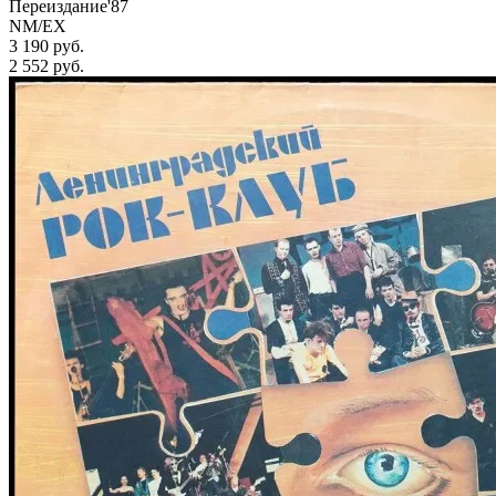
Переиздание'87
NM/EX
3 190 руб.
2 552
руб.