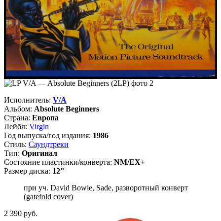
Исполнитель:
V/A
Альбом:
Absolute Beginners
Страна:
Европа
Лейбл:
Virgin
Год выпуска/год издания:
1986
Стиль:
Саундтреки
Тип:
Оригинал
Состояние пластинки/конверта:
NM/EX+
Размер диска:
12"
при уч. David Bowie, Sade, разворотный конверт
(gatefold cover)
2 390
руб.