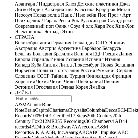
Авангард / Индастриал
Блюз
Детские пластинки
Джаз
Диско
Инди / Альтернатива
Классика
Краутрок
Метал
Неосоул
Новая волна
Панк / Нью вейв
Поп
Прог / Арт
Психоделик / Гараж
Регги
Рок
Русский рок
Саундтреки
Современный поп
Фанк / Соул
Фолк
Хард Рок
Хип-Хоп
Электроника
Эстрада
Этно
СТРАНА
Великобритания
Германия
Голландия
США
Япония
Австралия
Австрия
Аргентина
Барбадос
Беларусь
Бельгия
Болгария
Бразилия
Венгрия
ГДР
Греция
Дания
Европа
Израиль
Индия
Испания
Испания
Италия
Канада
Куба
Латвия
Литва
Люксембург
Новая Зеландия
Норвегия
Польша
Португалия
Россия
Румыния
Сербия
Словения
СССР
Тайвань
Турция
Финляндия
Франция
Хорватия
Чехия
Чехия
Чили
Швейцария
Швеция
Эстония
Югославия
Южная Корея
Ямайка
ЛЕЙБЛ
A&M
Atlantic
Blue
Note
Brain
Capitol
Charisma
Chrysalis
Columbia
Decca
ECM
Elek
Records
100%
1501 Certified
17 Steps
20th Century
20th
Century-Fox
21
2MR
355 Recordings
36 Chambers
4 AD
44
records
4AD
4th & Broadway
7A
A records
A&M
Records
A.K.A.
A5B, Inc.
Aaarrg
ABC
ABC Impulse!
ABC
Records
Abkco
Absinthe
Abstrakce
Ace
Ace Fu
Ace of