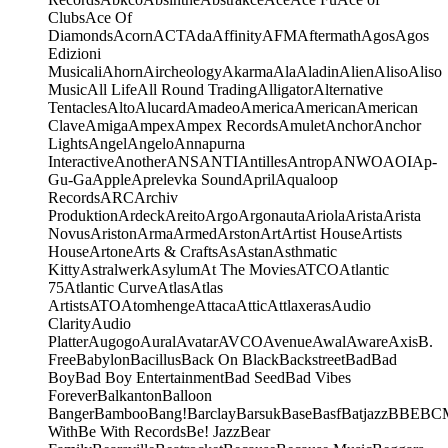
Clubs
Ace Of
Diamonds
Acorn
ACT
Ada
Affinity
AFM
Aftermath
Agos
Agos
Edizioni
Musicali
Ahorn
Aircheology
Akarma
Ala
Aladin
Alien
Aliso
Aliso
Music
All Life
All Round Trading
Alligator
Alternative
Tentacles
Alto
Alucard
Amadeo
America
American
American
Clave
Amiga
Ampex
Ampex Records
Amulet
Anchor
Anchor
Lights
Angel
Angelo
Annapurna
Interactive
Another
ANS
ANTI
Antilles
Antrop
ANWO
AOI
Ap-
Gu-Ga
Apple
Aprelevka Sound
April
Aqualoop
Records
ARC
Archiv
Produktion
Ardeck
Areito
Argo
Argonauta
Ariola
Arista
Arista
Novus
Ariston
Arma
Armed
Arston
Art
Artist House
Artists
House
Artone
Arts & Crafts
As
Astan
Asthmatic
Kitty
Astralwerk
Asylum
At The Movies
ATCO
Atlantic
75
Atlantic Curve
Atlas
Atlas
Artists
ATO
Atomhenge
Attaca
Attic
Attlaxeras
Audio
Clarity
Audio
Platter
Augogo
Aural
Avatar
AVCO
Avenue
Awal
Aware
Axis
B.
Free
Babylon
Bacillus
Back On Black
Backstreet
Bad
Bad
Boy
Bad Boy Entertainment
Bad Seed
Bad Vibes
Forever
Balkanton
Balloon
Banger
Bamboo
Bang!
Barclay
Barsuk
Base
Basf
Batjazz
BBE
BC
With
Be With Records
Be! Jazz
Bear