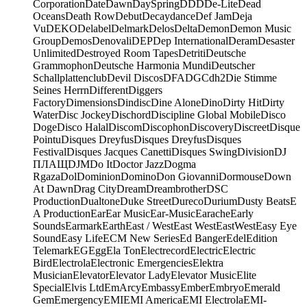
Corporation
Date
Dawn
DaySpring
DDD
De-Lite
Dead
Oceans
Death Row
Debut
Decaydance
Def Jam
Deja
Vu
DEKO
Delabel
Delmark
Delos
Delta
Demon
Demon Music
Group
Demos
Denovali
DEP
Dep International
Deram
Desaster
Unlimited
Destroyed Room Tapes
Detriti
Deutsche
Grammophon
Deutsche Harmonia Mundi
Deutscher
Schallplattenclub
Devil Discos
DFA
DGC
dh2
Die Stimme
Seines Herrn
Different
Diggers
Factory
Dimensions
Dindisc
Dine Alone
Dino
Dirty Hit
Dirty
Water
Disc Jockey
Dischord
Discipline Global Mobile
Disco
Doge
Disco Halal
Discom
Discophon
Discovery
Discreet
Disque
Pointu
Disques Dreyfus
Disques Dreyfus
Disques
Festival
Disques Jacques Canetti
Disques Swing
Division
DJ
ПЛАЩ
DJM
Do It
Doctor Jazz
Dogma
Rgaza
Dol
Dominion
Domino
Don Giovanni
Dormouse
Down
At Dawn
Drag City
Dream
Dreambrother
DSC
Production
Dualtone
Duke Street
Dureco
Durium
Dusty Beats
E
A Production
Ear
Ear Music
Ear-Music
Earache
Early
Sounds
Earmark
Earth
East / West
East West
EastWest
Easy Eye
Sound
Easy Life
ECM New Series
Ed Banger
Edel
Edition
Telemark
EG
Egg
Ela Ton
Electrecord
Electric
Electric
Bird
Electrola
Electronic Emergencies
Elektra
Musician
Elevator
Elevator Lady
Elevator Music
Elite
Special
Elvis Ltd
EmArcy
Embassy
Ember
Embryo
Emerald
Gem
Emergency
EMI
EMI America
EMI Electrola
EMI-