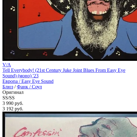
V/A
Tell Everybody! (21st Century Juke Joint Blues From Easy Eye
Sound) (моно) '23
Европа /
Easy Eye Sound
Блюз
/
Фанк / Соул
Оригинал
SS/SS
3 990 руб.
3 192
руб.