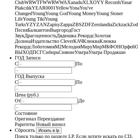
Club
WRWTFWWR
WWA
Xanadu
XL
XO
Y
Y Records
Yasar
Plakcılık
YEAR0001
Yellow
Yona
You've
Changed
Young
Young God
Young Money
Young Stoner
Life
Young Tiki
Young
Turks
YZY
ZAN
Zapisy
Zappa
ZBS
ZDF
Zerolandia
Zickzack
Zod
Песня
Балкантон
Выргород
Гост
Звук
Драгоценность
Дядюшка Рекордс
Золотая
Долина
Издательство Clever
КАЧ
Клюква
Клюква
Рекордс
Лоботомия
М2
Мелодия
МируМир
МКФОН
Орфей
О
ВЫХОД
ПСГ
Сибирь
Сияние
Ультра
Ультра Продакшн
ГОД Записи
С
|
По
ГОД Выпуска
С
|
По
Цена (руб.)
От
|
До
Состояние
Оригинал
Переиздание
Раритеты
Новый винил
Сбросить
Искать в lp
Поиск только по разделу LP. Если хотите искать по CD,