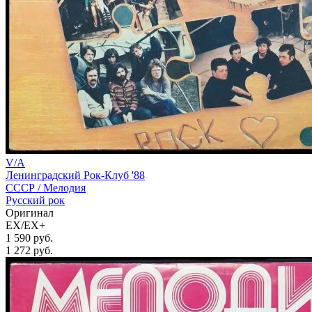
V/A
Ленинградский Рок-Клуб '88
СССР /
Мелодия
Русский рок
Оригинал
EX/EX+
1 590 руб.
1 272
руб.