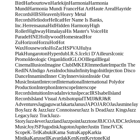
Bird
Harbourtown
Harlekijn
Harmonia
Harmonia
Mundi
Harmonia Mundi France
Hat Art
Haute Areal
Hayride
Records
HBS
Heavenly
Heavy Metal
Records
Heliodor
Hellcat
Her Name Is Banks,
Inc.
Herrensauna
Hid
Hidden Harmony
High
Roller
Highway
Himalaya
His Master's Voice
Hit
Parade
HNE
Hollywood
Homestead
Hor
Zu
Horizon
Horzu
Hot
Hot
Wax
Houseworks
HoZac
HSPVA
Hulya
Plak
Hungaroton
Hyperdub
I.R.S.
Ice
Ici D'Ailleurs
Iconic
Promo
Ideologic Organ
Idiot
IGLOO
Illegal
Illegal
Cinema
Illusion
Imagine Club
IMKER
Immediate
Impact
In The
Red
INA
Indigo Aera
Indochina
Infinity
Ingo
Init
Injection Disco
Dance
Innamind
Inner City
Innervision
Inside Out
Music
Instant
Intercord
International
International Polydor
Production
Interphon
Interscope
Interscope
Records
Intuition
Invada
Invictus
Ipecac
IRS
Isabel
Island
Records
Island Visual Arts
Isotopia
ITM
J
J&R
J&R
Adventures
Jagjaguwar
Jakarta
Janus
JAPO
JARO
Jas
Jasmine
Jay
Boy
Jazz & Jazz
Jazz Connoisseur
Jazz Is Dead
Jazz Kings
Jazz
Legacy
Jazz Track
Jazz-
Story
Jazz4ever
Jazzland
Jazzpoint
Jazztone
JB
JCOA
JDC
Jet
Jeton
Music
Joy
JSP
Jugodisk
Jugoton
Jupiter
Justin Time
JVC
K
Scope
K-Tel
Kabuki
Kama Sutra
Kapp
Karkia
Mistika
Karussell
Kavardak
Ken
Kent
Keytone
Kid