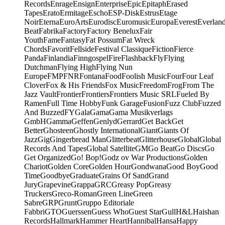
Records
Enrage
Ensign
Enterprise
Epic
Epitaph
Erased
Tapes
Erato
Ermitage
Escho
ESP-Disk
Estrus
Etage
Noir
Eterna
EuroArts
Eurodisc
Euromusic
Europa
Everest
Everlan
Beat
Fabrika
Factory
Factory Benelux
Fair
Youth
Fame
Fantasy
Fat Possum
Fat Wreck
Chords
Favorit
Fellside
Festival Classique
Fiction
Fierce
Panda
Finlandia
Finngospel
Fire
Flashback
Fly
Flying
Dutchman
Flying High
Flying Nun
Europe
FMP
FNR
Fontana
Food
Foolish Music
Four
Four Leaf
Clover
Fox & His Friends
Fox Music
Freedom
Frog
From The
Jazz Vault
Frontier
Frontiers
Frontiers Music SRL
Fueled By
Ramen
Full Time Hobby
Funk Garage
Fusion
Fuzz Club
Fuzzed
And Buzzed
FY
Gala
Gama
Gama Musikverlags
GmbH
Gamma
Geffen
Genlyd
Gerrard
Get Back
Get
Better
Ghosteen
Ghostly International
Giant
Giants Of
Jazz
Gig
Gingerbread Man
Glitterbeat
Glitterhouse
Global
Global
Records And Tapes
Global Satellite
GM
Go Beat
Go Discs
Go
Get Organized
Go! Bop!
Godz ov War Productions
Golden
Chariot
Golden Core
Golden Hour
Gondwana
Good Boy
Good
Time
Goodbye
Graduate
Grains Of Sand
Grand
Jury
Grapevine
Grappa
GRC
Greasy Pop
Greasy
Truckers
Greco-Roman
Green Line
Green
Sabre
GRP
Grunt
Gruppo Editoriale
Fabbri
GTO
Guerssen
Guess Who
Guest Star
Gull
H&L
Haishan
Records
Hallmark
Hammer Heart
Hannibal
Hansa
Happy