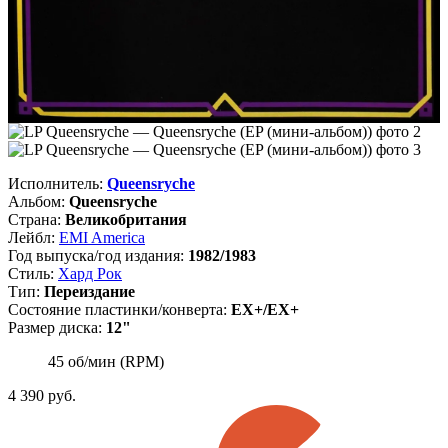
Исполнитель:
Queensryche
Альбом:
Queensryche
Страна:
Великобритания
Лейбл:
EMI America
Год выпуска/год издания:
1982/1983
Стиль:
Хард Рок
Тип:
Переиздание
Состояние пластинки/конверта:
EX+/EX+
Размер диска:
12"
45 об/мин (RPM)
4 390
руб.