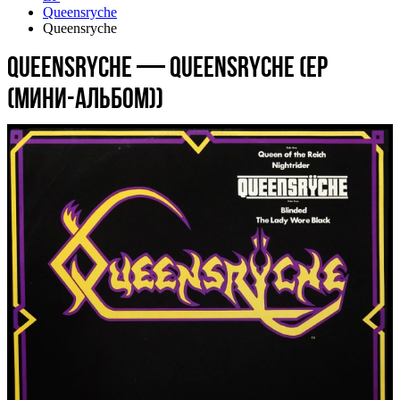
Queensryche
Queensryche
Queensryche — Queensryche (EP
(мини-альбом))