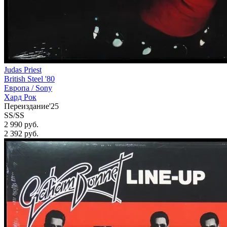
Judas Priest
British Steel '80
Европа /
Sony
Хард Рок
Переиздание'25
SS/SS
2 990 руб.
2 392
руб.