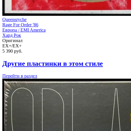
Queensryche
Rage For Order '86
Европа /
EMI America
Хард Рок
Оригинал
EX+/EX+
5 390
руб.
Другие пластинки в этом стиле
Перейти
в раздел