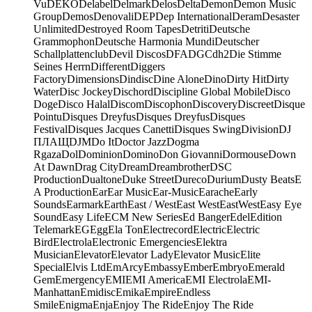
Vu
DEKO
Delabel
Delmark
Delos
Delta
Demon
Demon Music
Group
Demos
Denovali
DEP
Dep International
Deram
Desaster
Unlimited
Destroyed Room Tapes
Detriti
Deutsche
Grammophon
Deutsche Harmonia Mundi
Deutscher
Schallplattenclub
Devil Discos
DFA
DGC
dh2
Die Stimme
Seines Herrn
Different
Diggers
Factory
Dimensions
Dindisc
Dine Alone
Dino
Dirty Hit
Dirty
Water
Disc Jockey
Dischord
Discipline Global Mobile
Disco
Doge
Disco Halal
Discom
Discophon
Discovery
Discreet
Disque
Pointu
Disques Dreyfus
Disques Dreyfus
Disques
Festival
Disques Jacques Canetti
Disques Swing
Division
DJ
ПЛАЩ
DJM
Do It
Doctor Jazz
Dogma
Rgaza
Dol
Dominion
Domino
Don Giovanni
Dormouse
Down
At Dawn
Drag City
Dream
Dreambrother
DSC
Production
Dualtone
Duke Street
Dureco
Durium
Dusty Beats
E
A Production
Ear
Ear Music
Ear-Music
Earache
Early
Sounds
Earmark
Earth
East / West
East West
EastWest
Easy Eye
Sound
Easy Life
ECM New Series
Ed Banger
Edel
Edition
Telemark
EG
Egg
Ela Ton
Electrecord
Electric
Electric
Bird
Electrola
Electronic Emergencies
Elektra
Musician
Elevator
Elevator Lady
Elevator Music
Elite
Special
Elvis Ltd
EmArcy
Embassy
Ember
Embryo
Emerald
Gem
Emergency
EMI
EMI America
EMI Electrola
EMI-
Manhattan
Emidisc
Emika
Empire
Endless
Smile
Enigma
Enja
Enjoy The Ride
Enjoy The Ride