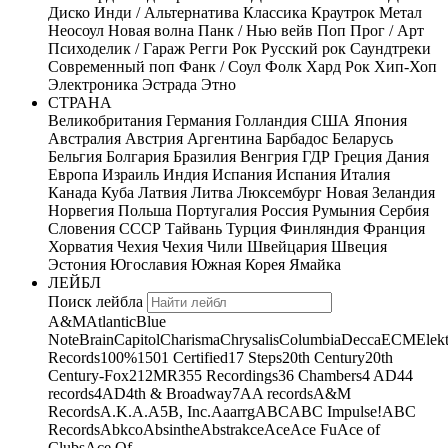
Диско
Инди / Альтернатива
Классика
Краутрок
Метал
Неосоул
Новая волна
Панк / Нью вейв
Поп
Прог / Арт
Психоделик / Гараж
Регги
Рок
Русский рок
Саундтреки
Современный поп
Фанк / Соул
Фолк
Хард Рок
Хип-Хоп
Электроника
Эстрада
Этно
СТРАНА
Великобритания
Германия
Голландия
США
Япония
Австралия
Австрия
Аргентина
Барбадос
Беларусь
Бельгия
Болгария
Бразилия
Венгрия
ГДР
Греция
Дания
Европа
Израиль
Индия
Испания
Испания
Италия
Канада
Куба
Латвия
Литва
Люксембург
Новая Зеландия
Норвегия
Польша
Португалия
Россия
Румыния
Сербия
Словения
СССР
Тайвань
Турция
Финляндия
Франция
Хорватия
Чехия
Чехия
Чили
Швейцария
Швеция
Эстония
Югославия
Южная Корея
Ямайка
ЛЕЙБЛ
Поиск лейбла
A&M
Atlantic
Blue
Note
Brain
Capitol
Charisma
Chrysalis
Columbia
Decca
ECM
Elek
Records
100%
1501 Certified
17 Steps
20th Century
20th
Century-Fox
21
2MR
355 Recordings
36 Chambers
4 AD
44
records
4AD
4th & Broadway
7A
A records
A&M
Records
A.K.A.
A5B, Inc.
Aaarrg
ABC
ABC Impulse!
ABC
Records
Abkco
Absinthe
Abstrakce
Ace
Ace Fu
Ace of
Clubs
Ace Of