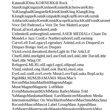
Katana
KIDina KORNER
Kill Rock
Stars
King
Kingsize
Kirshner
Kismet
Kitchenware
Kitty-
Yo
Klangbad
Klangstelle
Klein
Klimt
Kling Klang
Kling
Klong
Knappe
Koala
Kompakt
Kong
Kopf
Korova
Kozmik
Artifactz
Kranky
Krem
Krunk
Kscope
Kuckuck
KultFront
Kurone
Voce Del Padrone
La Voix De Son Maitre
Lacquer
Pizza
LaFace
Lakeshore
Lamb
Unlimited
Lamborghini
Lantern
LASER MEDIA
Le Chant Du
Monde
Le Jazz Cool
Le Narthecophore
Leaf
Learning
Curve
Left Ear
Legacy
Legendary Artists
Leo
Les Disques
Les
Disques Bongo Joe
Les Disques
Victo
Lewis
Liberation
Liberty
Light In The Attic
Lil'
Chief
Lilith
Limelight
Line
Line/OutLine
Link
Little David
Little
Star
Little Wing Of
Refugees
LMLR
Lofi
Logic
Logo
Lollipop
Loma
Vista
London
Long Hair
Look Back
Lotus
Lotus
Eye
Lou
Loud
Love
Lovely Music
LoveTap
Luaka Bop
Lucky
Pigs
M&L
M2
M2BA
MA
MA Music
Mac's
Record
Machina
Madfish
Magenta
Magic
Music
Magnet
Magnetic Loft
Main
Event
Mainstream
MAM
Mama Barley
Mama Told
Ya
Mango
Manhattan
Manic Ears
Manticore
Marathon Media
International
Marc On Wax
Marifon
Marvel
Maschina
Maschina
Records
Mascot
Mascot Label Group
Mass Appeal
Mass
Art
Masters
Masterworks
Matador
Mausoleum
Maverick
Max