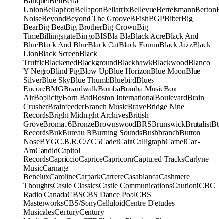
Banquet
Bell
Bella
Union
Bellaphon
Bellapon
Bellatrix
Bellevue
Bertelsmann
Berton
Noise
Beyond
Beyond The Groove
BFish
BGP
Biber
Big
Bear
Big Beat
Big Brother
Big Crown
Big
Time
Billingsgate
Bingo
BIS
Bla Bla
Black Acre
Black And
Blue
Black And Blue
Black Cat
Black Forum
Black Jazz
Black
Lion
Black Screen
Black
Truffle
Blackened
Blackground
Blackhawk
Blackwood
Blanco
Y Negro
Blind Pig
Blow Up
Blue Horizon
Blue Moon
Blue
Silver
Blue Sky
Blue Thumb
Bluebird
Blues
Encore
BMG
Boardwalk
Bomba
Bomba Music
Bon
Air
Boplicity
Born Bad
Boston International
Boulevard
Brain
Crusher
Brainfeeder
Branch Music
Brave
Bridge Nine
Records
Bright Midnight Archives
British
Grove
Broma16
Bronze
Brownswood
BRS
Brunswick
Brutalist
Bt
Records
Buk
Bureau B
Burning Sounds
Bushbranch
Button
Nose
BYG
C.B.R.
C/Z
C5
Cadet
Cain
Calligraph
Camel
Can-
Am
Candid
Capitol
Records
Capriccio
Caprice
Capricorn
Captured Tracks
Carlyne
Music
Carnage
Benelux
Caroline
Carpark
Carrere
Casablanca
Cashmere
Thoughts
Castle Classics
Castle Communications
Caution!
CBC
Radio Canada
CBS
CBS Dance Pool
CBS
Masterworks
CBS/Sony
Celluloid
Centre D'etudes
Musicales
Century
Century