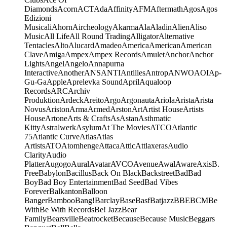
Diamonds
Acorn
ACT
Ada
Affinity
AFM
Aftermath
Agos
Agos
Edizioni
Musicali
Ahorn
Aircheology
Akarma
Ala
Aladin
Alien
Aliso
Music
All Life
All Round Trading
Alligator
Alternative
Tentacles
Alto
Alucard
Amadeo
America
American
American
Clave
Amiga
Ampex
Ampex Records
Amulet
Anchor
Anchor
Lights
Angel
Angelo
Annapurna
Interactive
Another
ANS
ANTI
Antilles
Antrop
ANWO
AOI
Ap-
Gu-Ga
Apple
Aprelevka Sound
April
Aqualoop
Records
ARC
Archiv
Produktion
Ardeck
Areito
Argo
Argonauta
Ariola
Arista
Arista
Novus
Ariston
Arma
Armed
Arston
Art
Artist House
Artists
House
Artone
Arts & Crafts
As
Astan
Asthmatic
Kitty
Astralwerk
Asylum
At The Movies
ATCO
Atlantic
75
Atlantic Curve
Atlas
Atlas
Artists
ATO
Atomhenge
Attaca
Attic
Attlaxeras
Audio
Clarity
Audio
Platter
Augogo
Aural
Avatar
AVCO
Avenue
Awal
Aware
Axis
B.
Free
Babylon
Bacillus
Back On Black
Backstreet
Bad
Bad
Boy
Bad Boy Entertainment
Bad Seed
Bad Vibes
Forever
Balkanton
Balloon
Banger
Bamboo
Bang!
Barclay
Base
Basf
Batjazz
BBE
BCM
Be
With
Be With Records
Be! Jazz
Bear
Family
Bearsville
Beatrocket
Because
Because Music
Beggars