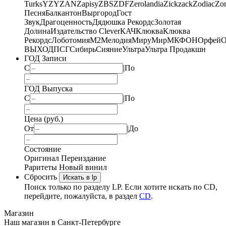
Turks
YZY
ZAN
Zapisy
ZBS
ZDF
Zerolandia
Zickzack
Zodiac
Zo
Песня
Балкантон
Выргород
Гост
Звук
Драгоценность
Дядюшка Рекордс
Золотая
Долина
Издательство Clever
КАЧ
Клюква
Клюква
Рекордс
Лоботомия
М2
Мелодия
МируМир
МКФОН
Орфей
О
ВЫХОД
ПСГ
Сибирь
Сияние
Ультра
Ультра Продакшн
ГОД Записи
С
|
По
ГОД Выпуска
С
|
По
Цена (руб.)
От
|
До
Состояние
Оригинал
Переиздание
Раритеты
Новый винил
Сбросить
Искать в lp
Поиск только по разделу LP. Если хотите искать по CD,
перейдите, пожалуйста, в раздел
CD
.
Магазин
Наш магазин в Санкт-Петербурге