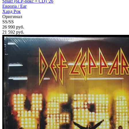
Splat! (6LP-бокс + CD) '26
Европа /
Ear
Хард Рок
Оригинал
SS/SS
26 990 руб.
21 592
руб.