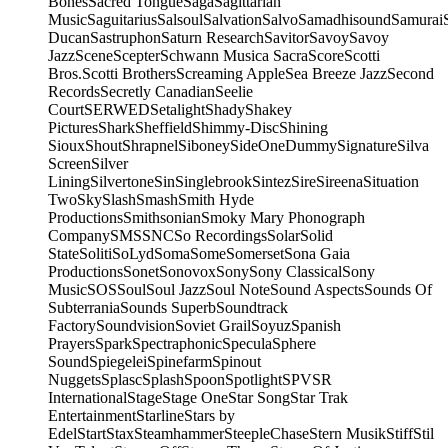
Bones
Sacred Tongue
Saga
Sagittarian
Music
Saguitarius
Salsoul
Salvation
Salvo
Samadhisound
Samurai
Ducan
Sastruphon
Saturn Research
Savitor
Savoy
Savoy
Jazz
Scene
Scepter
Schwann Musica Sacra
Score
Scotti
Bros.
Scotti Brothers
Screaming Apple
Sea Breeze Jazz
Second
Records
Secretly Canadian
Seelie
Court
SERWED
Setalight
Shady
Shakey
Pictures
Shark
Sheffield
Shimmy-Disc
Shining
Sioux
Shout
Shrapnel
Siboney
SideOneDummy
Signature
Silva
Screen
Silver
Lining
Silvertone
Sin
Singlebrook
Sintez
Sire
Sireena
Situation
Two
Sky
Slash
Smash
Smith Hyde
Productions
Smithsonian
Smoky Mary Phonograph
Company
SMS
SNC
So Recordings
Solar
Solid
State
Soliti
SoLyd
Soma
Some
Somerset
Sona Gaia
Productions
Sonet
Sonovox
Sony
Sony Classical
Sony
Music
SOS
Soul
Soul Jazz
Soul Note
Sound Aspects
Sounds Of
Subterrania
Sounds Superb
Soundtrack
Factory
Soundvision
Soviet Grail
Soyuz
Spanish
Prayers
Spark
Spectraphonic
Specula
Sphere
Sound
Spiegelei
Spinefarm
Spinout
Nuggets
Splasc
Splash
Spoon
Spotlight
SPV
SR
International
Stage
Stage One
Star Song
Star Trak
Entertainment
Starline
Stars by
Edel
Start
Stax
Steamhammer
SteepleChase
Stern Musik
Stiff
Stil