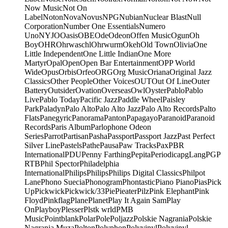
Now Music
Not On
Label
Noton
Nova
Novus
NPG
Nubian
Nuclear Blast
Null
Corporation
Number One Essentials
Numero
Uno
NYJO
Oasis
OBE
Ode
Odeon
Offen Music
Ogun
Oh
Boy
OHR
Ohrwaschl
Ohrwurm
Okeh
Old Town
Olivia
One
Little Independent
One Little Indian
One More
Martyr
Opal
Open
Open Bar Entertainment
OPP World
Wide
Opus
Orbis
Orfeo
ORG
Org Music
Oriana
Original Jazz
Classics
Other People
Other Voices
OUT
Out Of Line
Outer
Battery
Outsider
Ovation
Overseas
Owl
Oyster
Pablo
Pablo
Live
Pablo Today
Pacific Jazz
Paddle Wheel
Paisley
Park
Paladyn
Palo Alto
Palo Alto Jazz
Palo Alto Records
Palto
Flats
Panegyric
Panorama
Panton
Papagayo
Paranoid
Paranoid
Records
Paris Album
Parlophone Odeon
Series
Parrot
Partisan
Pasha
Passport
Passport Jazz
Past Perfect
Silver Line
Pastels
Pathe
Pausa
Paw Tracks
Pax
PBR
International
PDU
Penny Farthing
Pepita
Periodica
pgLang
PGP
RTB
Phil Spector
Philadelphia
International
Philips
Philips
Philips Digital Classics
Philpot
Lane
Phono Suecia
Phonogram
Phontastic
Piano Piano
Pias
Pick
Up
Pickwick
Pickwick/33
Pie
Pieater
Pilz
Pink Elephant
Pink
Floyd
Pinkflag
Plane
Planet
Play It Again Sam
Play
On
Playboy
Plesser
Plstk wrld
PMB
Music
Pointblank
Polar
Pole
Poljazz
Polskie Nagrania
Polskie
Nagrania Muza
Polton
Polyphon
Polyvinyl
Polyvinyl