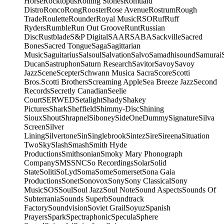
Horse
Rocktopus
Rolling Stones
Romuald
Distro
Ronco
Rong
Rooster
Rose Avenue
Rostrum
Rough
Trade
Roulette
Rounder
Royal Music
RSO
Ruf
Ruff
Ryders
Rumble
Run Out Groove
Runt
Russian
Disc
Rustblade
S&P Digital
SAAR
SABA
Sackville
Sacred
Bones
Sacred Tongue
Saga
Sagittarian
Music
Saguitarius
Salsoul
Salvation
Salvo
Samadhisound
Samurai
Ducan
Sastruphon
Saturn Research
Savitor
Savoy
Savoy
Jazz
Scene
Scepter
Schwann Musica Sacra
Score
Scotti
Bros.
Scotti Brothers
Screaming Apple
Sea Breeze Jazz
Second
Records
Secretly Canadian
Seelie
Court
SERWED
Setalight
Shady
Shakey
Pictures
Shark
Sheffield
Shimmy-Disc
Shining
Sioux
Shout
Shrapnel
Siboney
SideOneDummy
Signature
Silva
Screen
Silver
Lining
Silvertone
Sin
Singlebrook
Sintez
Sire
Sireena
Situation
Two
Sky
Slash
Smash
Smith Hyde
Productions
Smithsonian
Smoky Mary Phonograph
Company
SMS
SNC
So Recordings
Solar
Solid
State
Soliti
SoLyd
Soma
Some
Somerset
Sona Gaia
Productions
Sonet
Sonovox
Sony
Sony Classical
Sony
Music
SOS
Soul
Soul Jazz
Soul Note
Sound Aspects
Sounds Of
Subterrania
Sounds Superb
Soundtrack
Factory
Soundvision
Soviet Grail
Soyuz
Spanish
Prayers
Spark
Spectraphonic
Specula
Sphere