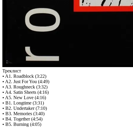
Треклист
• A1. Roadblock (3:22)
• A2. Just For You (4:49)
• A3. Roughneck (3:32)
• A4. Satin Sheets (4:16)
• A5. New Love (4:16)
• B1. Longtime (3:31)
• B2. Undertaker (7:10)
• B3. Memories (3:40)
• B4. Together (4:54)
• B5. Burning (4:05)