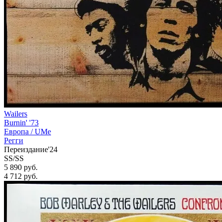
Wailers
Burnin' '73
Европа /
UMe
Регги
Переиздание'24
SS/SS
5 890 руб.
4 712
руб.