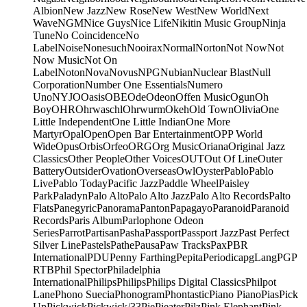
Albion
New Jazz
New Rose
New West
New World
Next
Wave
NGM
Nice Guys
Nice Life
Nikitin Music Group
Ninja
Tune
No Coincidence
No
Label
Noise
Nonesuch
Nooirax
Normal
Norton
Not Now
Not
Now Music
Not On
Label
Noton
Nova
Novus
NPG
Nubian
Nuclear Blast
Null
Corporation
Number One Essentials
Numero
Uno
NYJO
Oasis
OBE
Ode
Odeon
Offen Music
Ogun
Oh
Boy
OHR
Ohrwaschl
Ohrwurm
Okeh
Old Town
Olivia
One
Little Independent
One Little Indian
One More
Martyr
Opal
Open
Open Bar Entertainment
OPP World
Wide
Opus
Orbis
Orfeo
ORG
Org Music
Oriana
Original Jazz
Classics
Other People
Other Voices
OUT
Out Of Line
Outer
Battery
Outsider
Ovation
Overseas
Owl
Oyster
Pablo
Pablo
Live
Pablo Today
Pacific Jazz
Paddle Wheel
Paisley
Park
Paladyn
Palo Alto
Palo Alto Jazz
Palo Alto Records
Palto
Flats
Panegyric
Panorama
Panton
Papagayo
Paranoid
Paranoid
Records
Paris Album
Parlophone Odeon
Series
Parrot
Partisan
Pasha
Passport
Passport Jazz
Past Perfect
Silver Line
Pastels
Pathe
Pausa
Paw Tracks
Pax
PBR
International
PDU
Penny Farthing
Pepita
Periodica
pgLang
PGP
RTB
Phil Spector
Philadelphia
International
Philips
Philips
Philips Digital Classics
Philpot
Lane
Phono Suecia
Phonogram
Phontastic
Piano Piano
Pias
Pick
Up
Pickwick
Pickwick/33
Pie
Pieater
Pilz
Pink Elephant
Pink