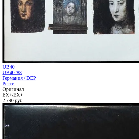
UB40
UB40 '88
Германия /
DEP
Регги
Оригинал
EX+/EX+
2 790
руб.