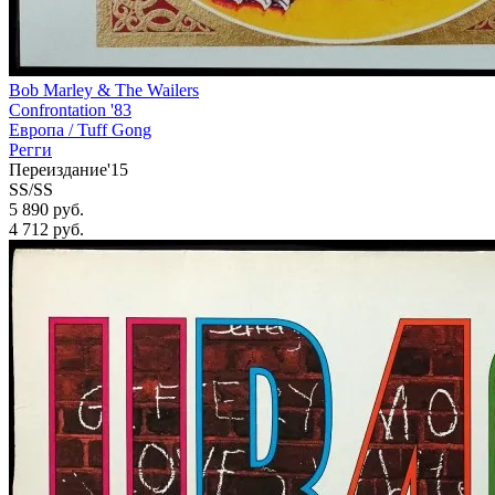
Bob Marley & The Wailers
Confrontation '83
Европа /
Tuff Gong
Регги
Переиздание'15
SS/SS
5 890 руб.
4 712
руб.