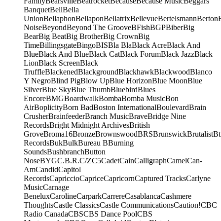
Family
Bearsville
Beatrocket
Because
Because Music
Beggars
Banquet
Bell
Bella
Union
Bellaphon
Bellapon
Bellatrix
Bellevue
Bertelsmann
Berton
Noise
Beyond
Beyond The Groove
BFish
BGP
Biber
Big
Bear
Big Beat
Big Brother
Big Crown
Big
Time
Billingsgate
Bingo
BIS
Bla Bla
Black Acre
Black And
Blue
Black And Blue
Black Cat
Black Forum
Black Jazz
Black
Lion
Black Screen
Black
Truffle
Blackened
Blackground
Blackhawk
Blackwood
Blanco
Y Negro
Blind Pig
Blow Up
Blue Horizon
Blue Moon
Blue
Silver
Blue Sky
Blue Thumb
Bluebird
Blues
Encore
BMG
Boardwalk
Bomba
Bomba Music
Bon
Air
Boplicity
Born Bad
Boston International
Boulevard
Brain
Crusher
Brainfeeder
Branch Music
Brave
Bridge Nine
Records
Bright Midnight Archives
British
Grove
Broma16
Bronze
Brownswood
BRS
Brunswick
Brutalist
Bt
Records
Buk
Bulk
Bureau B
Burning
Sounds
Bushbranch
Button
Nose
BYG
C.B.R.
C/Z
C5
Cadet
Cain
Calligraph
Camel
Can-
Am
Candid
Capitol
Records
Capriccio
Caprice
Capricorn
Captured Tracks
Carlyne
Music
Carnage
Benelux
Caroline
Carpark
Carrere
Casablanca
Cashmere
Thoughts
Castle Classics
Castle Communications
Caution!
CBC
Radio Canada
CBS
CBS Dance Pool
CBS