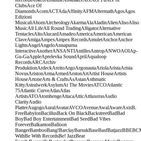
Clubs
Ace Of
Diamonds
Acorn
ACT
Ada
Affinity
AFM
Aftermath
Agos
Agos
Edizioni
Musicali
Ahorn
Aircheology
Akarma
Ala
Aladin
Alien
Aliso
Aliso
Music
All Life
All Round Trading
Alligator
Alternative
Tentacles
Alto
Alucard
Amadeo
America
American
American
Clave
Amiga
Ampex
Ampex Records
Amulet
Anchor
Anchor
Lights
Angel
Angelo
Annapurna
Interactive
Another
ANS
ANTI
Antilles
Antrop
ANWO
AOI
Ap-
Gu-Ga
Apple
Aprelevka Sound
April
Aqualoop
Records
ARC
Archiv
Produktion
Ardeck
Areito
Argo
Argonauta
Ariola
Arista
Arista
Novus
Ariston
Arma
Armed
Arston
Art
Artist House
Artists
House
Artone
Arts & Crafts
As
Astan
Asthmatic
Kitty
Astralwerk
Asylum
At The Movies
ATCO
Atlantic
75
Atlantic Curve
Atlas
Atlas
Artists
ATO
Atomhenge
Attaca
Attic
Attlaxeras
Audio
Clarity
Audio
Platter
Augogo
Aural
Avatar
AVCO
Avenue
Awal
Aware
Axis
B.
Free
Babylon
Bacillus
Back On Black
Backstreet
Bad
Bad
Boy
Bad Boy Entertainment
Bad Seed
Bad Vibes
Forever
Balkanton
Balloon
Banger
Bamboo
Bang!
Barclay
Barsuk
Base
Basf
Batjazz
BBE
BC
With
Be With Records
Be! Jazz
Bear