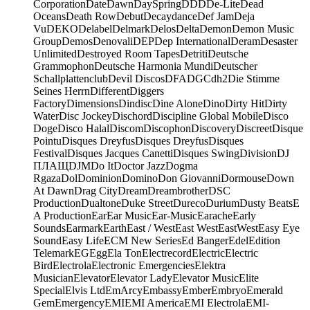
Corporation
Date
Dawn
DaySpring
DDD
De-Lite
Dead
Oceans
Death Row
Debut
Decaydance
Def Jam
Deja
Vu
DEKO
Delabel
Delmark
Delos
Delta
Demon
Demon Music
Group
Demos
Denovali
DEP
Dep International
Deram
Desaster
Unlimited
Destroyed Room Tapes
Detriti
Deutsche
Grammophon
Deutsche Harmonia Mundi
Deutscher
Schallplattenclub
Devil Discos
DFA
DGC
dh2
Die Stimme
Seines Herrn
Different
Diggers
Factory
Dimensions
Dindisc
Dine Alone
Dino
Dirty Hit
Dirty
Water
Disc Jockey
Dischord
Discipline Global Mobile
Disco
Doge
Disco Halal
Discom
Discophon
Discovery
Discreet
Disque
Pointu
Disques Dreyfus
Disques Dreyfus
Disques
Festival
Disques Jacques Canetti
Disques Swing
Division
DJ
ПЛАЩ
DJM
Do It
Doctor Jazz
Dogma
Rgaza
Dol
Dominion
Domino
Don Giovanni
Dormouse
Down
At Dawn
Drag City
Dream
Dreambrother
DSC
Production
Dualtone
Duke Street
Dureco
Durium
Dusty Beats
E
A Production
Ear
Ear Music
Ear-Music
Earache
Early
Sounds
Earmark
Earth
East / West
East West
EastWest
Easy Eye
Sound
Easy Life
ECM New Series
Ed Banger
Edel
Edition
Telemark
EG
Egg
Ela Ton
Electrecord
Electric
Electric
Bird
Electrola
Electronic Emergencies
Elektra
Musician
Elevator
Elevator Lady
Elevator Music
Elite
Special
Elvis Ltd
EmArcy
Embassy
Ember
Embryo
Emerald
Gem
Emergency
EMI
EMI America
EMI Electrola
EMI-