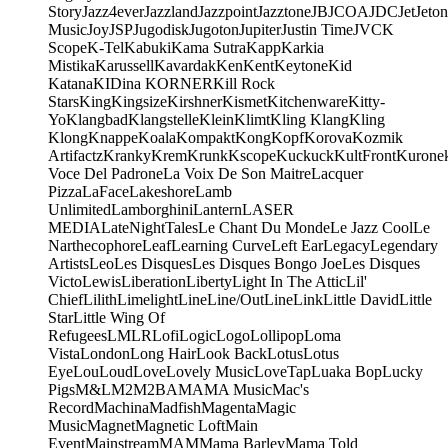
Story
Jazz4ever
Jazzland
Jazzpoint
Jazztone
JB
JCOA
JDC
Jet
Jeton
Music
Joy
JSP
Jugodisk
Jugoton
Jupiter
Justin Time
JVC
K
Scope
K-Tel
Kabuki
Kama Sutra
Kapp
Karkia
Mistika
Karussell
Kavardak
Ken
Kent
Keytone
Kid
Katana
KIDina KORNER
Kill Rock
Stars
King
Kingsize
Kirshner
Kismet
Kitchenware
Kitty-
Yo
Klangbad
Klangstelle
Klein
Klimt
Kling Klang
Kling
Klong
Knappe
Koala
Kompakt
Kong
Kopf
Korova
Kozmik
Artifactz
Kranky
Krem
Krunk
Kscope
Kuckuck
KultFront
Kurone
Voce Del Padrone
La Voix De Son Maitre
Lacquer
Pizza
LaFace
Lakeshore
Lamb
Unlimited
Lamborghini
Lantern
LASER
MEDIA
LateNightTales
Le Chant Du Monde
Le Jazz Cool
Le
Narthecophore
Leaf
Learning Curve
Left Ear
Legacy
Legendary
Artists
Leo
Les Disques
Les Disques Bongo Joe
Les Disques
Victo
Lewis
Liberation
Liberty
Light In The Attic
Lil'
Chief
Lilith
Limelight
Line
Line/OutLine
Link
Little David
Little
Star
Little Wing Of
Refugees
LMLR
Lofi
Logic
Logo
Lollipop
Loma
Vista
London
Long Hair
Look Back
Lotus
Lotus
Eye
Lou
Loud
Love
Lovely Music
LoveTap
Luaka Bop
Lucky
Pigs
M&L
M2
M2BA
MA
MA Music
Mac's
Record
Machina
Madfish
Magenta
Magic
Music
Magnet
Magnetic Loft
Main
Event
Mainstream
MAM
Mama Barley
Mama Told