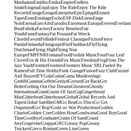
Manhattan
Emidisc
Emika
Empire
Endless
Smile
Enigma
Enja
Enjoy The Ride
Enjoy The Ride
Records
Enrage
Ensign
Enterprise
Epic
Epitaph
Erased
Tapes
Erato
Ermitage
Escho
ESP-Disk
Estrus
Etage
Noir
Eterna
EuroArts
Eurodisc
Euromusic
Europa
Everest
Everlan
Beat
Fabrika
Factory
Factory Benelux
Fair
Youth
Fame
Fantasy
Fat Possum
Fat Wreck
Chords
Favorit
Fellside
Festival Classique
Fiction
Fierce
Panda
Finlandia
Finngospel
Fire
Flashback
Fly
Flying
Dutchman
Flying High
Flying Nun
Europe
FMP
FNR
Fontana
Food
Foolish Music
Four
Four Leaf
Clover
Fox & His Friends
Fox Music
Freedom
Frog
From The
Jazz Vault
Frontier
Frontiers
Frontiers Music SRL
Fueled By
Ramen
Full Time Hobby
Funk Garage
Fusion
Fuzz Club
Fuzzed
And Buzzed
FY
Gala
Gama
Gama Musikverlags
GmbH
Gamma
Geffen
Genlyd
Gerrard
Get Back
Get
Better
Getting Out Our Dreams
Ghosteen
Ghostly
International
Giant
Giants Of Jazz
Gig
Gingerbread
Man
Glitterbeat
Glitterhouse
Global
Global Records And
Tapes
Global Satellite
GM
Go Beat
Go Discs
Go Get
Organized
Go! Bop!
Godz ov War Productions
Golden
Chariot
Golden Core
Golden Hour
Gondwana
Good Boy
Good
Time
Goodbye
Graduate
Grains Of Sand
Grand
Jury
Grapevine
Grappa
GRC
Greasy Pop
Greasy
Truckers
Greco-Roman
Green Line
Green