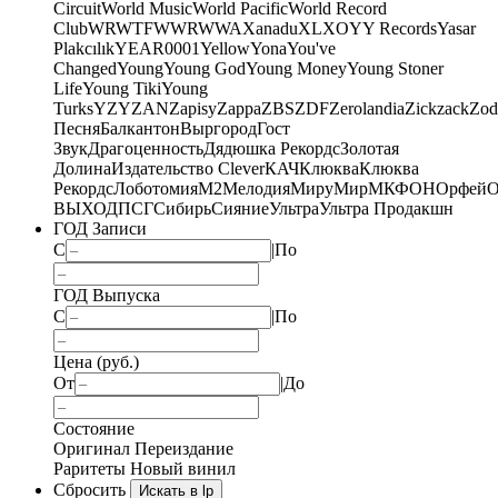
Circuit
World Music
World Pacific
World Record
Club
WRWTFWWR
WWA
Xanadu
XL
XO
Y
Y Records
Yasar
Plakcılık
YEAR0001
Yellow
Yona
You've
Changed
Young
Young God
Young Money
Young Stoner
Life
Young Tiki
Young
Turks
YZY
ZAN
Zapisy
Zappa
ZBS
ZDF
Zerolandia
Zickzack
Zod
Песня
Балкантон
Выргород
Гост
Звук
Драгоценность
Дядюшка Рекордс
Золотая
Долина
Издательство Clever
КАЧ
Клюква
Клюква
Рекордс
Лоботомия
М2
Мелодия
МируМир
МКФОН
Орфей
О
ВЫХОД
ПСГ
Сибирь
Сияние
Ультра
Ультра Продакшн
ГОД Записи
С
|
По
ГОД Выпуска
С
|
По
Цена (руб.)
От
|
До
Состояние
Оригинал
Переиздание
Раритеты
Новый винил
Сбросить
Искать в lp