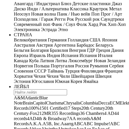
Авангард / Индастриал
Блюз
Детские пластинки
Джаз
Диско
Инди / Альтернатива
Классика
Краутрок
Метал
Неосоул
Новая волна
Панк / Нью вейв
Поп
Прог / Арт
Психоделик / Гараж
Регги
Рок
Русский рок
Саундтреки
Современный поп
Фанк / Соул
Фолк
Хард Рок
Хип-Хоп
Электроника
Эстрада
Этно
СТРАНА
Великобритания
Германия
Голландия
США
Япония
Австралия
Австрия
Аргентина
Барбадос
Беларусь
Бельгия
Болгария
Бразилия
Венгрия
ГДР
Греция
Дания
Европа
Израиль
Индия
Испания
Испания
Италия
Канада
Куба
Латвия
Литва
Люксембург
Новая Зеландия
Норвегия
Польша
Португалия
Россия
Румыния
Сербия
Словения
СССР
Тайвань
Турция
Финляндия
Франция
Хорватия
Чехия
Чехия
Чили
Швейцария
Швеция
Эстония
Югославия
Южная Корея
Ямайка
ЛЕЙБЛ
A&M
Atlantic
Blue
Note
Brain
Capitol
Charisma
Chrysalis
Columbia
Decca
ECM
Elek
Records
100%
1501 Certified
17 Steps
20th Century
20th
Century-Fox
21
2MR
355 Recordings
36 Chambers
4 AD
44
records
4AD
4th & Broadway
7A
A records
A&M
Records
A.K.A.
A5B, Inc.
Aaarrg
ABC
ABC Impulse!
ABC
Records
Abkco
Absinthe
Abstrakce
Ace
Ace Fu
Ace of