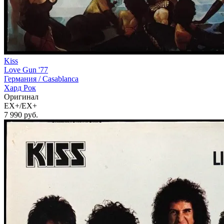
Kiss
Love Gun '77
Германия /
Casablanca
Хард Рок
Оригинал
EX+/EX+
7 990
руб.