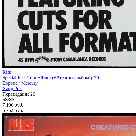
Kiss
Special Kiss Tour Album (EP (мини-альбом)) '76
Европа /
Mercury
Хард Рок
Переиздание'26
SS/SS
7 190 руб.
5 752
руб.