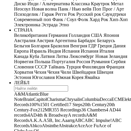
Диско
Инди / Альтернатива
Классика
Краутрок
Метал
Неосоул
Новая волна
Панк / Нью вейв
Поп
Прог / Арт
Психоделик / Гараж
Регги
Рок
Русский рок
Саундтреки
Современный поп
Фанк / Соул
Фолк
Хард Рок
Хип-Хоп
Электроника
Эстрада
Этно
СТРАНА
Великобритания
Германия
Голландия
США
Япония
Австралия
Австрия
Аргентина
Барбадос
Беларусь
Бельгия
Болгария
Бразилия
Венгрия
ГДР
Греция
Дания
Европа
Израиль
Индия
Испания
Испания
Италия
Канада
Куба
Латвия
Литва
Люксембург
Новая Зеландия
Норвегия
Польша
Португалия
Россия
Румыния
Сербия
Словения
СССР
Тайвань
Турция
Финляндия
Франция
Хорватия
Чехия
Чехия
Чили
Швейцария
Швеция
Эстония
Югославия
Южная Корея
Ямайка
ЛЕЙБЛ
A&M
Atlantic
Blue
Note
Brain
Capitol
Charisma
Chrysalis
Columbia
Decca
ECM
Elek
Records
100%
1501 Certified
17 Steps
20th Century
20th
Century-Fox
21
2MR
355 Recordings
36 Chambers
4 AD
44
records
4AD
4th & Broadway
A records
A&M
Records
A.K.A.
A5B, Inc.
Aaarrg
ABC
ABC Impulse!
ABC
Records
Abkco
Absinthe
Abstrakce
Ace
Ace Fu
Ace of
Clubs
Ace Of