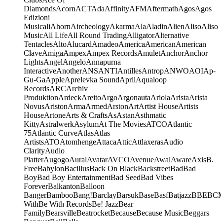
Diamonds
Acorn
ACT
Ada
Affinity
AFM
Aftermath
Agos
Agos
Edizioni
Musicali
Ahorn
Aircheology
Akarma
Ala
Aladin
Alien
Aliso
Aliso
Music
All Life
All Round Trading
Alligator
Alternative
Tentacles
Alto
Alucard
Amadeo
America
American
American
Clave
Amiga
Ampex
Ampex Records
Amulet
Anchor
Anchor
Lights
Angel
Angelo
Annapurna
Interactive
Another
ANS
ANTI
Antilles
Antrop
ANWO
AOI
Ap-
Gu-Ga
Apple
Aprelevka Sound
April
Aqualoop
Records
ARC
Archiv
Produktion
Ardeck
Areito
Argo
Argonauta
Ariola
Arista
Arista
Novus
Ariston
Arma
Armed
Arston
Art
Artist House
Artists
House
Artone
Arts & Crafts
As
Astan
Asthmatic
Kitty
Astralwerk
Asylum
At The Movies
ATCO
Atlantic
75
Atlantic Curve
Atlas
Atlas
Artists
ATO
Atomhenge
Attaca
Attic
Attlaxeras
Audio
Clarity
Audio
Platter
Augogo
Aural
Avatar
AVCO
Avenue
Awal
Aware
Axis
B.
Free
Babylon
Bacillus
Back On Black
Backstreet
Bad
Bad
Boy
Bad Boy Entertainment
Bad Seed
Bad Vibes
Forever
Balkanton
Balloon
Banger
Bamboo
Bang!
Barclay
Barsuk
Base
Basf
Batjazz
BBE
BC
With
Be With Records
Be! Jazz
Bear
Family
Bearsville
Beatrocket
Because
Because Music
Beggars