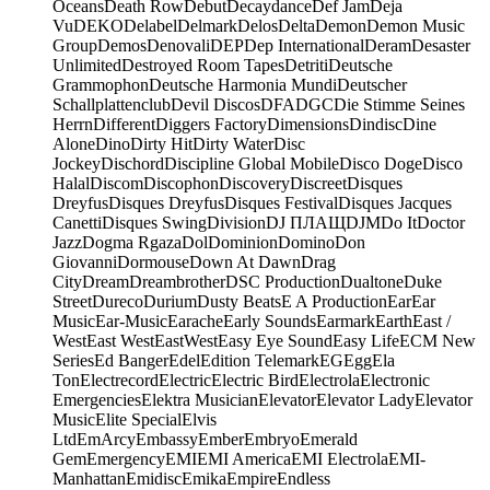
Oceans
Death Row
Debut
Decaydance
Def Jam
Deja
Vu
DEKO
Delabel
Delmark
Delos
Delta
Demon
Demon Music
Group
Demos
Denovali
DEP
Dep International
Deram
Desaster
Unlimited
Destroyed Room Tapes
Detriti
Deutsche
Grammophon
Deutsche Harmonia Mundi
Deutscher
Schallplattenclub
Devil Discos
DFA
DGC
Die Stimme Seines
Herrn
Different
Diggers Factory
Dimensions
Dindisc
Dine
Alone
Dino
Dirty Hit
Dirty Water
Disc
Jockey
Dischord
Discipline Global Mobile
Disco Doge
Disco
Halal
Discom
Discophon
Discovery
Discreet
Disques
Dreyfus
Disques Dreyfus
Disques Festival
Disques Jacques
Canetti
Disques Swing
Division
DJ ПЛАЩ
DJM
Do It
Doctor
Jazz
Dogma Rgaza
Dol
Dominion
Domino
Don
Giovanni
Dormouse
Down At Dawn
Drag
City
Dream
Dreambrother
DSC Production
Dualtone
Duke
Street
Dureco
Durium
Dusty Beats
E A Production
Ear
Ear
Music
Ear-Music
Earache
Early Sounds
Earmark
Earth
East /
West
East West
EastWest
Easy Eye Sound
Easy Life
ECM New
Series
Ed Banger
Edel
Edition Telemark
EG
Egg
Ela
Ton
Electrecord
Electric
Electric Bird
Electrola
Electronic
Emergencies
Elektra Musician
Elevator
Elevator Lady
Elevator
Music
Elite Special
Elvis
Ltd
EmArcy
Embassy
Ember
Embryo
Emerald
Gem
Emergency
EMI
EMI America
EMI Electrola
EMI-
Manhattan
Emidisc
Emika
Empire
Endless