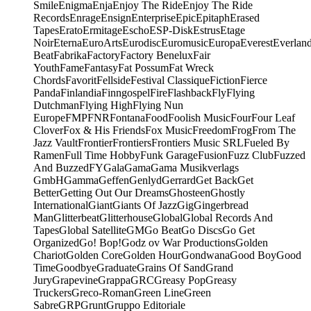
Smile
Enigma
Enja
Enjoy The Ride
Enjoy The Ride
Records
Enrage
Ensign
Enterprise
Epic
Epitaph
Erased
Tapes
Erato
Ermitage
Escho
ESP-Disk
Estrus
Etage
Noir
Eterna
EuroArts
Eurodisc
Euromusic
Europa
Everest
Everlan
Beat
Fabrika
Factory
Factory Benelux
Fair
Youth
Fame
Fantasy
Fat Possum
Fat Wreck
Chords
Favorit
Fellside
Festival Classique
Fiction
Fierce
Panda
Finlandia
Finngospel
Fire
Flashback
Fly
Flying
Dutchman
Flying High
Flying Nun
Europe
FMP
FNR
Fontana
Food
Foolish Music
Four
Four Leaf
Clover
Fox & His Friends
Fox Music
Freedom
Frog
From The
Jazz Vault
Frontier
Frontiers
Frontiers Music SRL
Fueled By
Ramen
Full Time Hobby
Funk Garage
Fusion
Fuzz Club
Fuzzed
And Buzzed
FY
Gala
Gama
Gama Musikverlags
GmbH
Gamma
Geffen
Genlyd
Gerrard
Get Back
Get
Better
Getting Out Our Dreams
Ghosteen
Ghostly
International
Giant
Giants Of Jazz
Gig
Gingerbread
Man
Glitterbeat
Glitterhouse
Global
Global Records And
Tapes
Global Satellite
GM
Go Beat
Go Discs
Go Get
Organized
Go! Bop!
Godz ov War Productions
Golden
Chariot
Golden Core
Golden Hour
Gondwana
Good Boy
Good
Time
Goodbye
Graduate
Grains Of Sand
Grand
Jury
Grapevine
Grappa
GRC
Greasy Pop
Greasy
Truckers
Greco-Roman
Green Line
Green
Sabre
GRP
Grunt
Gruppo Editoriale