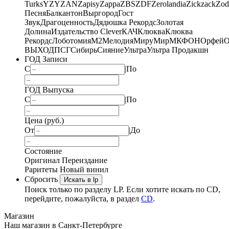
Turks
YZY
ZAN
Zapisy
Zappa
ZBS
ZDF
Zerolandia
Zickzack
Zod
Песня
Балкантон
Выргород
Гост
Звук
Драгоценность
Дядюшка Рекордс
Золотая
Долина
Издательство Clever
КАЧ
Клюква
Клюква
Рекордс
Лоботомия
М2
Мелодия
МируМир
МКФОН
Орфей
О
ВЫХОД
ПСГ
Сибирь
Сияние
Ультра
Ультра Продакшн
ГОД Записи
С
|
По
ГОД Выпуска
С
|
По
Цена (руб.)
От
|
До
Состояние
Оригинал
Переиздание
Раритеты
Новый винил
Сбросить
Искать в lp
Поиск только по разделу LP. Если хотите искать по CD,
перейдите, пожалуйста, в раздел
CD
.
Магазин
Наш магазин в Санкт-Петербурге