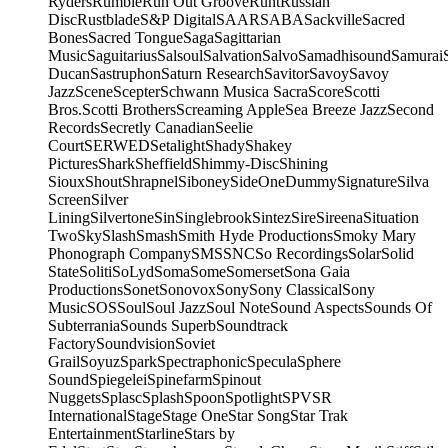
Ryders
Rumble
Run Out Groove
Runt
Russian
Disc
Rustblade
S&P Digital
SAAR
SABA
Sackville
Sacred
Bones
Sacred Tongue
Saga
Sagittarian
Music
Saguitarius
Salsoul
Salvation
Salvo
Samadhisound
Samurai
Ducan
Sastruphon
Saturn Research
Savitor
Savoy
Savoy
Jazz
Scene
Scepter
Schwann Musica Sacra
Score
Scotti
Bros.
Scotti Brothers
Screaming Apple
Sea Breeze Jazz
Second
Records
Secretly Canadian
Seelie
Court
SERWED
Setalight
Shady
Shakey
Pictures
Shark
Sheffield
Shimmy-Disc
Shining
Sioux
Shout
Shrapnel
Siboney
SideOneDummy
Signature
Silva
Screen
Silver
Lining
Silvertone
Sin
Singlebrook
Sintez
Sire
Sireena
Situation
Two
Sky
Slash
Smash
Smith Hyde Productions
Smoky Mary
Phonograph Company
SMS
SNC
So Recordings
Solar
Solid
State
Soliti
SoLyd
Soma
Some
Somerset
Sona Gaia
Productions
Sonet
Sonovox
Sony
Sony Classical
Sony
Music
SOS
Soul
Soul Jazz
Soul Note
Sound Aspects
Sounds Of
Subterrania
Sounds Superb
Soundtrack
Factory
Soundvision
Soviet
Grail
Soyuz
Spark
Spectraphonic
Specula
Sphere
Sound
Spiegelei
Spinefarm
Spinout
Nuggets
Splasc
Splash
Spoon
Spotlight
SPV
SR
International
Stage
Stage One
Star Song
Star Trak
Entertainment
Starline
Stars by