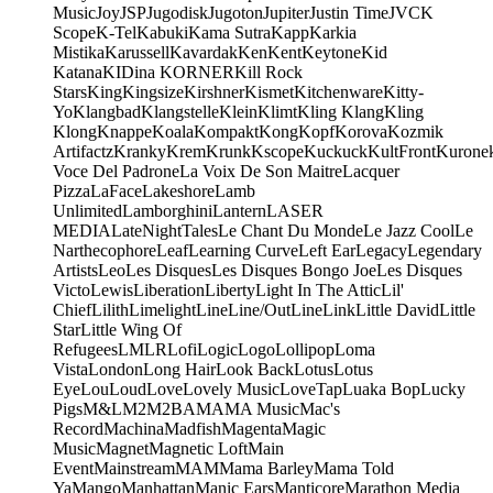
Music
Joy
JSP
Jugodisk
Jugoton
Jupiter
Justin Time
JVC
K
Scope
K-Tel
Kabuki
Kama Sutra
Kapp
Karkia
Mistika
Karussell
Kavardak
Ken
Kent
Keytone
Kid
Katana
KIDina KORNER
Kill Rock
Stars
King
Kingsize
Kirshner
Kismet
Kitchenware
Kitty-
Yo
Klangbad
Klangstelle
Klein
Klimt
Kling Klang
Kling
Klong
Knappe
Koala
Kompakt
Kong
Kopf
Korova
Kozmik
Artifactz
Kranky
Krem
Krunk
Kscope
Kuckuck
KultFront
Kurone
Voce Del Padrone
La Voix De Son Maitre
Lacquer
Pizza
LaFace
Lakeshore
Lamb
Unlimited
Lamborghini
Lantern
LASER
MEDIA
LateNightTales
Le Chant Du Monde
Le Jazz Cool
Le
Narthecophore
Leaf
Learning Curve
Left Ear
Legacy
Legendary
Artists
Leo
Les Disques
Les Disques Bongo Joe
Les Disques
Victo
Lewis
Liberation
Liberty
Light In The Attic
Lil'
Chief
Lilith
Limelight
Line
Line/OutLine
Link
Little David
Little
Star
Little Wing Of
Refugees
LMLR
Lofi
Logic
Logo
Lollipop
Loma
Vista
London
Long Hair
Look Back
Lotus
Lotus
Eye
Lou
Loud
Love
Lovely Music
LoveTap
Luaka Bop
Lucky
Pigs
M&L
M2
M2BA
MA
MA Music
Mac's
Record
Machina
Madfish
Magenta
Magic
Music
Magnet
Magnetic Loft
Main
Event
Mainstream
MAM
Mama Barley
Mama Told
Ya
Mango
Manhattan
Manic Ears
Manticore
Marathon Media