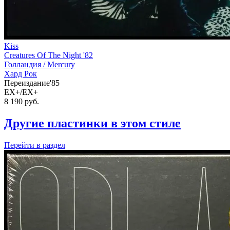
Kiss
Creatures Of The Night '82
Голландия /
Mercury
Хард Рок
Переиздание'85
EX+/EX+
8 190
руб.
Другие пластинки в этом стиле
Перейти
в раздел