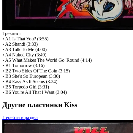
Треклист
• A1 Is That You? (3:55)
• A2 Shandi (3:33)
• A3 Talk To Me (4:00)
• A4 Naked City (3:49)
• A5 What Makes The World Go 'Round (4:14)
• B1 Tomorrow (3:16)
• B2 Two Sides Of The Coin (3:15)
• B3 She's So European (3:30)
• B4 Easy As It Seems (3:24)
• B5 Torpedo Girl (3:31)
• B6 You're All That I Want (3:04)
Другие пластинки Kiss
Перейти
в раздел