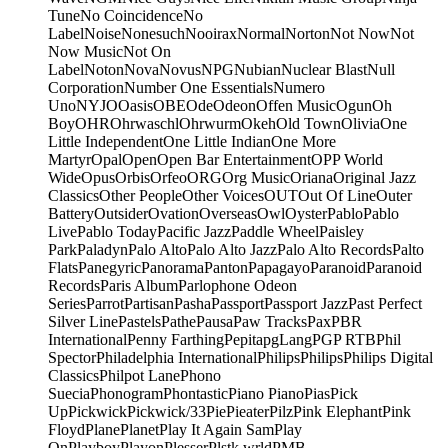
Tune
No Coincidence
No
Label
Noise
Nonesuch
Nooirax
Normal
Norton
Not Now
Not
Now Music
Not On
Label
Noton
Nova
Novus
NPG
Nubian
Nuclear Blast
Null
Corporation
Number One Essentials
Numero
Uno
NYJO
Oasis
OBE
Ode
Odeon
Offen Music
Ogun
Oh
Boy
OHR
Ohrwaschl
Ohrwurm
Okeh
Old Town
Olivia
One
Little Independent
One Little Indian
One More
Martyr
Opal
Open
Open Bar Entertainment
OPP World
Wide
Opus
Orbis
Orfeo
ORG
Org Music
Oriana
Original Jazz
Classics
Other People
Other Voices
OUT
Out Of Line
Outer
Battery
Outsider
Ovation
Overseas
Owl
Oyster
Pablo
Pablo
Live
Pablo Today
Pacific Jazz
Paddle Wheel
Paisley
Park
Paladyn
Palo Alto
Palo Alto Jazz
Palo Alto Records
Palto
Flats
Panegyric
Panorama
Panton
Papagayo
Paranoid
Paranoid
Records
Paris Album
Parlophone Odeon
Series
Parrot
Partisan
Pasha
Passport
Passport Jazz
Past Perfect
Silver Line
Pastels
Pathe
Pausa
Paw Tracks
Pax
PBR
International
Penny Farthing
Pepita
pgLang
PGP RTB
Phil
Spector
Philadelphia International
Philips
Philips
Philips Digital
Classics
Philpot Lane
Phono
Suecia
Phonogram
Phontastic
Piano Piano
Pias
Pick
Up
Pickwick
Pickwick/33
Pie
Pieater
Pilz
Pink Elephant
Pink
Floyd
Plane
Planet
Play It Again Sam
Play
On
Playboy
Playon
Plesser
Plstk wrld
PMB