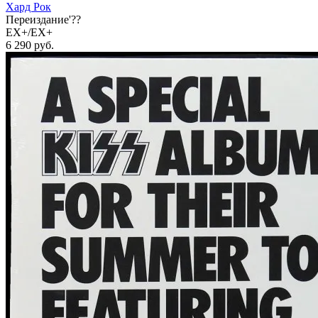
Хард Рок
Переиздание'??
EX+/EX+
6 290
руб.