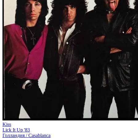
Kiss
Lick It Up '83
Голландия /
Casablanca