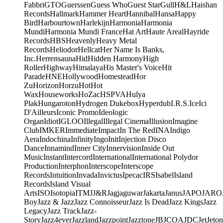
Fabbri
GTO
Guerssen
Guess Who
Guest Star
Gull
H&L
Haishan
Records
Hallmark
Hammer Heart
Hannibal
Hansa
Happy
Bird
Harbourtown
Harlekijn
Harmonia
Harmonia
Mundi
Harmonia Mundi France
Hat Art
Haute Areal
Hayride
Records
HBS
Heavenly
Heavy Metal
Records
Heliodor
Hellcat
Her Name Is Banks,
Inc.
Herrensauna
Hid
Hidden Harmony
High
Roller
Highway
Himalaya
His Master's Voice
Hit
Parade
HNE
Hollywood
Homestead
Hor
Zu
Horizon
Horzu
Hot
Hot
Wax
Houseworks
HoZac
HSPVA
Hulya
Plak
Hungaroton
Hydrogen Dukebox
Hyperdub
I.R.S.
Ice
Ici
D'Ailleurs
Iconic Promo
Ideologic
Organ
Idiot
IGLOO
Illegal
Illegal Cinema
Illusion
Imagine
Club
IMKER
Immediate
Impact
In The Red
INA
Indigo
Aera
Indochina
Infinity
Ingo
Init
Injection Disco
Dance
Innamind
Inner City
Innervision
Inside Out
Music
Instant
Intercord
International
International Polydor
Production
Interphon
Interscope
Interscope
Records
Intuition
Invada
Invictus
Ipecac
IRS
Isabel
Island
Records
Island Visual
Arts
ISO
Isotopia
ITM
J
J&R
Jagjaguwar
Jakarta
Janus
JAPO
JARO
Boy
Jazz & Jazz
Jazz Connoisseur
Jazz Is Dead
Jazz Kings
Jazz
Legacy
Jazz Track
Jazz-
Story
Jazz4ever
Jazzland
Jazzpoint
Jazztone
JB
JCOA
JDC
Jet
Jeton