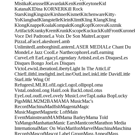
Mistika
Karussell
Kavardak
Ken
Kent
Keytone
Kid
Katana
KIDina KORNER
Kill Rock
Stars
King
Kingsize
Kirshner
Kismet
Kitchenware
Kitty-
Yo
Klangbad
Klangstelle
Klein
Klimt
Kling Klang
Kling
Klong
Knappe
Koala
Kompakt
Kong
Kopf
Korova
Kozmik
Artifactz
Kranky
Krem
Krunk
Kscope
Kuckuck
KultFront
Kurone
Voce Del Padrone
La Voix De Son Maitre
Lacquer
Pizza
LaFace
Lakeshore
Lamb
Unlimited
Lamborghini
Lantern
LASER MEDIA
Le Chant Du
Monde
Le Jazz Cool
Le Narthecophore
Leaf
Learning
Curve
Left Ear
Legacy
Legendary Artists
Leo
Les Disques
Les
Disques Bongo Joe
Les Disques
Victo
Lewis
Liberation
Liberty
Light In The Attic
Lil'
Chief
Lilith
Limelight
Line
Line/OutLine
Link
Little David
Little
Star
Little Wing Of
Refugees
LMLR
Lofi
Logic
Logo
Lollipop
Loma
Vista
London
Long Hair
Look Back
Lotus
Lotus
Eye
Lou
Loud
Love
Lovely Music
LoveTap
Luaka Bop
Lucky
Pigs
M&L
M2
M2BA
MA
MA Music
Mac's
Record
Machina
Madfish
Magenta
Magic
Music
Magnet
Magnetic Loft
Main
Event
Mainstream
MAM
Mama Barley
Mama Told
Ya
Mango
Manhattan
Manic Ears
Manticore
Marathon Media
International
Marc On Wax
Marifon
Marvel
Maschina
Maschina
Records
Mascot
Mascot Label Group
Mass Appeal
Mass