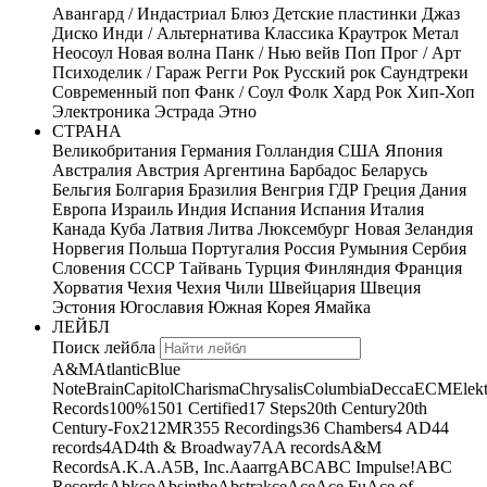
Авангард / Индастриал
Блюз
Детские пластинки
Джаз
Диско
Инди / Альтернатива
Классика
Краутрок
Метал
Неосоул
Новая волна
Панк / Нью вейв
Поп
Прог / Арт
Психоделик / Гараж
Регги
Рок
Русский рок
Саундтреки
Современный поп
Фанк / Соул
Фолк
Хард Рок
Хип-Хоп
Электроника
Эстрада
Этно
СТРАНА
Великобритания
Германия
Голландия
США
Япония
Австралия
Австрия
Аргентина
Барбадос
Беларусь
Бельгия
Болгария
Бразилия
Венгрия
ГДР
Греция
Дания
Европа
Израиль
Индия
Испания
Испания
Италия
Канада
Куба
Латвия
Литва
Люксембург
Новая Зеландия
Норвегия
Польша
Португалия
Россия
Румыния
Сербия
Словения
СССР
Тайвань
Турция
Финляндия
Франция
Хорватия
Чехия
Чехия
Чили
Швейцария
Швеция
Эстония
Югославия
Южная Корея
Ямайка
ЛЕЙБЛ
Поиск лейбла
A&M
Atlantic
Blue
Note
Brain
Capitol
Charisma
Chrysalis
Columbia
Decca
ECM
Elek
Records
100%
1501 Certified
17 Steps
20th Century
20th
Century-Fox
21
2MR
355 Recordings
36 Chambers
4 AD
44
records
4AD
4th & Broadway
7A
A records
A&M
Records
A.K.A.
A5B, Inc.
Aaarrg
ABC
ABC Impulse!
ABC
Records
Abkco
Absinthe
Abstrakce
Ace
Ace Fu
Ace of