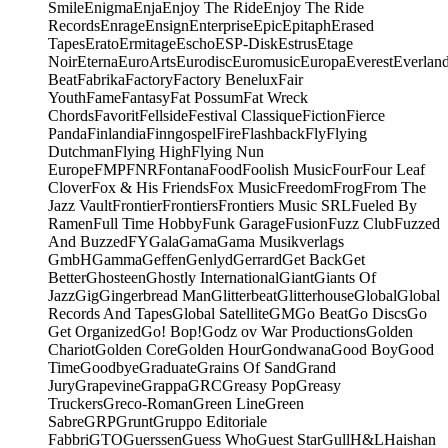
Smile
Enigma
Enja
Enjoy The Ride
Enjoy The Ride
Records
Enrage
Ensign
Enterprise
Epic
Epitaph
Erased
Tapes
Erato
Ermitage
Escho
ESP-Disk
Estrus
Etage
Noir
Eterna
EuroArts
Eurodisc
Euromusic
Europa
Everest
Everlan
Beat
Fabrika
Factory
Factory Benelux
Fair
Youth
Fame
Fantasy
Fat Possum
Fat Wreck
Chords
Favorit
Fellside
Festival Classique
Fiction
Fierce
Panda
Finlandia
Finngospel
Fire
Flashback
Fly
Flying
Dutchman
Flying High
Flying Nun
Europe
FMP
FNR
Fontana
Food
Foolish Music
Four
Four Leaf
Clover
Fox & His Friends
Fox Music
Freedom
Frog
From The
Jazz Vault
Frontier
Frontiers
Frontiers Music SRL
Fueled By
Ramen
Full Time Hobby
Funk Garage
Fusion
Fuzz Club
Fuzzed
And Buzzed
FY
Gala
Gama
Gama Musikverlags
GmbH
Gamma
Geffen
Genlyd
Gerrard
Get Back
Get
Better
Ghosteen
Ghostly International
Giant
Giants Of
Jazz
Gig
Gingerbread Man
Glitterbeat
Glitterhouse
Global
Global
Records And Tapes
Global Satellite
GM
Go Beat
Go Discs
Go
Get Organized
Go! Bop!
Godz ov War Productions
Golden
Chariot
Golden Core
Golden Hour
Gondwana
Good Boy
Good
Time
Goodbye
Graduate
Grains Of Sand
Grand
Jury
Grapevine
Grappa
GRC
Greasy Pop
Greasy
Truckers
Greco-Roman
Green Line
Green
Sabre
GRP
Grunt
Gruppo Editoriale
Fabbri
GTO
Guerssen
Guess Who
Guest Star
Gull
H&L
Haishan