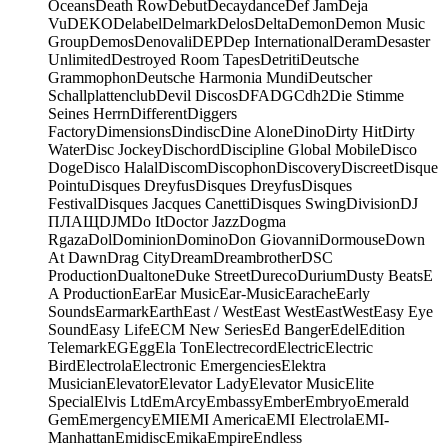
Oceans
Death Row
Debut
Decaydance
Def Jam
Deja
Vu
DEKO
Delabel
Delmark
Delos
Delta
Demon
Demon Music
Group
Demos
Denovali
DEP
Dep International
Deram
Desaster
Unlimited
Destroyed Room Tapes
Detriti
Deutsche
Grammophon
Deutsche Harmonia Mundi
Deutscher
Schallplattenclub
Devil Discos
DFA
DGC
dh2
Die Stimme
Seines Herrn
Different
Diggers
Factory
Dimensions
Dindisc
Dine Alone
Dino
Dirty Hit
Dirty
Water
Disc Jockey
Dischord
Discipline Global Mobile
Disco
Doge
Disco Halal
Discom
Discophon
Discovery
Discreet
Disque
Pointu
Disques Dreyfus
Disques Dreyfus
Disques
Festival
Disques Jacques Canetti
Disques Swing
Division
DJ
ПЛАЩ
DJM
Do It
Doctor Jazz
Dogma
Rgaza
Dol
Dominion
Domino
Don Giovanni
Dormouse
Down
At Dawn
Drag City
Dream
Dreambrother
DSC
Production
Dualtone
Duke Street
Dureco
Durium
Dusty Beats
E
A Production
Ear
Ear Music
Ear-Music
Earache
Early
Sounds
Earmark
Earth
East / West
East West
EastWest
Easy Eye
Sound
Easy Life
ECM New Series
Ed Banger
Edel
Edition
Telemark
EG
Egg
Ela Ton
Electrecord
Electric
Electric
Bird
Electrola
Electronic Emergencies
Elektra
Musician
Elevator
Elevator Lady
Elevator Music
Elite
Special
Elvis Ltd
EmArcy
Embassy
Ember
Embryo
Emerald
Gem
Emergency
EMI
EMI America
EMI Electrola
EMI-
Manhattan
Emidisc
Emika
Empire
Endless