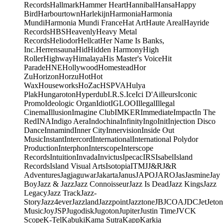
Records
Hallmark
Hammer Heart
Hannibal
Hansa
Happy
Bird
Harbourtown
Harlekijn
Harmonia
Harmonia
Mundi
Harmonia Mundi France
Hat Art
Haute Areal
Hayride
Records
HBS
Heavenly
Heavy Metal
Records
Heliodor
Hellcat
Her Name Is Banks,
Inc.
Herrensauna
Hid
Hidden Harmony
High
Roller
Highway
Himalaya
His Master's Voice
Hit
Parade
HNE
Hollywood
Homestead
Hor
Zu
Horizon
Horzu
Hot
Hot
Wax
Houseworks
HoZac
HSPVA
Hulya
Plak
Hungaroton
Hyperdub
I.R.S.
Ice
Ici D'Ailleurs
Iconic
Promo
Ideologic Organ
Idiot
IGLOO
Illegal
Illegal
Cinema
Illusion
Imagine Club
IMKER
Immediate
Impact
In The
Red
INA
Indigo Aera
Indochina
Infinity
Ingo
Init
Injection Disco
Dance
Innamind
Inner City
Innervision
Inside Out
Music
Instant
Intercord
International
International Polydor
Production
Interphon
Interscope
Interscope
Records
Intuition
Invada
Invictus
Ipecac
IRS
Isabel
Island
Records
Island Visual Arts
Isotopia
ITM
J
J&R
J&R
Adventures
Jagjaguwar
Jakarta
Janus
JAPO
JARO
Jas
Jasmine
Jay
Boy
Jazz & Jazz
Jazz Connoisseur
Jazz Is Dead
Jazz Kings
Jazz
Legacy
Jazz Track
Jazz-
Story
Jazz4ever
Jazzland
Jazzpoint
Jazztone
JB
JCOA
JDC
Jet
Jeton
Music
Joy
JSP
Jugodisk
Jugoton
Jupiter
Justin Time
JVC
K
Scope
K-Tel
Kabuki
Kama Sutra
Kapp
Karkia