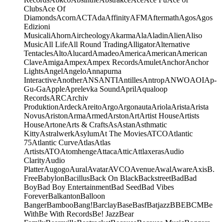
Clubs
Ace Of
Diamonds
Acorn
ACT
Ada
Affinity
AFM
Aftermath
Agos
Agos
Edizioni
Musicali
Ahorn
Aircheology
Akarma
Ala
Aladin
Alien
Aliso
Music
All Life
All Round Trading
Alligator
Alternative
Tentacles
Alto
Alucard
Amadeo
America
American
American
Clave
Amiga
Ampex
Ampex Records
Amulet
Anchor
Anchor
Lights
Angel
Angelo
Annapurna
Interactive
Another
ANS
ANTI
Antilles
Antrop
ANWO
AOI
Ap-
Gu-Ga
Apple
Aprelevka Sound
April
Aqualoop
Records
ARC
Archiv
Produktion
Ardeck
Areito
Argo
Argonauta
Ariola
Arista
Arista
Novus
Ariston
Arma
Armed
Arston
Art
Artist House
Artists
House
Artone
Arts & Crafts
As
Astan
Asthmatic
Kitty
Astralwerk
Asylum
At The Movies
ATCO
Atlantic
75
Atlantic Curve
Atlas
Atlas
Artists
ATO
Atomhenge
Attaca
Attic
Attlaxeras
Audio
Clarity
Audio
Platter
Augogo
Aural
Avatar
AVCO
Avenue
Awal
Aware
Axis
B.
Free
Babylon
Bacillus
Back On Black
Backstreet
Bad
Bad
Boy
Bad Boy Entertainment
Bad Seed
Bad Vibes
Forever
Balkanton
Balloon
Banger
Bamboo
Bang!
Barclay
Base
Basf
Batjazz
BBE
BCM
Be
With
Be With Records
Be! Jazz
Bear