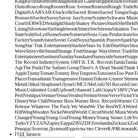
King
Ricordi
Riff
Rift
Rimaphon
Riot Games
Ripple
Rise
Riverside
Distro
Ronco
Rong
Rooster
Rose Avenue
Rostrum
Rough Trade
Ro
Digital
SAAR
SABA
Sackville
Sacred Bones
Sacred Tongue
Sag
Research
Savitor
Savoy
Savoy Jazz
Scene
Scepter
Schwann Music
Court
SERWED
Setalight
Shady
Shakey Pictures
Shark
Sheffield
S
Lining
Silvertone
Sin
Singlebrook
Sintez
Sire
Sireena
Situation Tw
State
Soliti
SoLyd
Soma
Some
Somerset
Sona Gaia Productions
So
Factory
Soundvision
Soviet Grail
Soyuz
Spanish Prayers
Spark
Sp
Song
Star Trak Entertainment
Starline
Stars by Edel
Start
Stax
Ste
Wave
Storyville
Strand
Strange Fruit
Strange Ways
Street Trash
St
Entertainment
Sunburst
Sunday
Sundazed
Sunnyside
Sunset
Suppo
The Record Industry
System 108
T.K.
T.K. Records
Tamla
Tamla
Age
The Pauki
The Saifam Group
There's A Dead Skunk
Think 
Apple
Tjumy
Tomato
Tommy Boy
Tonpress
Tonzonen
Too Pure
T
Places
Transatlantic
Transgressive
Trianon
Trikont-Unsere Stimm
Metal
Ulitka
Ultraphone
Ulysse
UMC
UMe
Uni
UNI Records
Unic
Music
Unlimited Gold
Upfront
Urbanoid Lab
Utopia
V180
V2
Van
Peril
Ventipax
Venture
Venus
Verabra
Veriton
Verne
Verve
Victor
Vi
Disney
War Child
Warner Bros.
Warner Bros. Records
Warner Cl
Release Whatever The Fuck We Want
We The Best
WEA
Weird
Hill
Wing
Wooden Nickel
World
World Circuit
World Music
World
Changed
Young
Young God
Young Money
Young Stoner Life
Yo
Turks
YZY
ZAN
Zapisy
Zappa
ZBS
ZDF
Zerolandia
Zickzack
Zod
Рекордс
Золотая Долина
Издательство Clever
КАЧ
Клюква
К
ГОД Записи