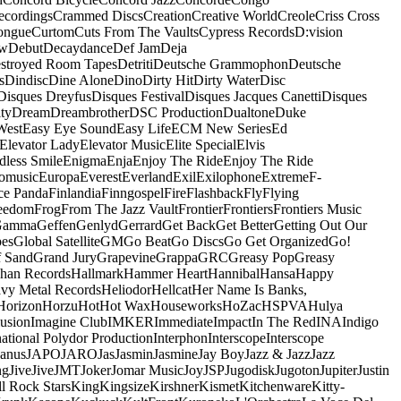
ecordings
Crammed Discs
Creation
Creative World
Creole
Criss Cross
ongue
Curtom
Cuts From The Vaults
Cypress Records
D:vision
ow
Debut
Decaydance
Def Jam
Deja
stroyed Room Tapes
Detriti
Deutsche Grammophon
Deutsche
s
Dindisc
Dine Alone
Dino
Dirty Hit
Dirty Water
Disc
Disques Dreyfus
Disques Festival
Disques Jacques Canetti
Disques
ty
Dream
Dreambrother
DSC Production
Dualtone
Duke
West
Easy Eye Sound
Easy Life
ECM New Series
Ed
Elevator Lady
Elevator Music
Elite Special
Elvis
dless Smile
Enigma
Enja
Enjoy The Ride
Enjoy The Ride
omusic
Europa
Everest
Everland
Exil
Exilophone
Extreme
F-
ce Panda
Finlandia
Finngospel
Fire
Flashback
Fly
Flying
eedom
Frog
From The Jazz Vault
Frontier
Frontiers
Frontiers Music
Gamma
Geffen
Genlyd
Gerrard
Get Back
Get Better
Getting Out Our
pes
Global Satellite
GM
Go Beat
Go Discs
Go Get Organized
Go!
f Sand
Grand Jury
Grapevine
Grappa
GRC
Greasy Pop
Greasy
han Records
Hallmark
Hammer Heart
Hannibal
Hansa
Happy
vy Metal Records
Heliodor
Hellcat
Her Name Is Banks,
Horizon
Horzu
Hot
Hot Wax
Houseworks
HoZac
HSPVA
Hulya
lusion
Imagine Club
IMKER
Immediate
Impact
In The Red
INA
Indigo
national Polydor Production
Interphon
Interscope
Interscope
Janus
JAPO
JARO
Jas
Jasmin
Jasmine
Jay Boy
Jazz & Jazz
Jazz
ng
Jive
Jive
JMT
Joker
Jomar Music
Joy
JSP
Jugodisk
Jugoton
Jupiter
Justin
ll Rock Stars
King
Kingsize
Kirshner
Kismet
Kitchenware
Kitty-