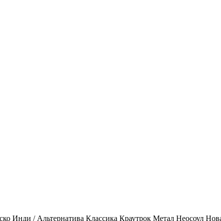
ско
Инди / Альтернатива
Классика
Краутрок
Метал
Неосоул
Нов