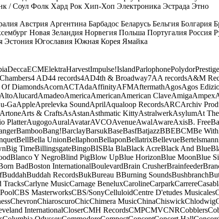
к / Соул
Фолк
Хард Рок
Хип-Хоп
Электроника
Эстрада
Этно
ралия
Австрия
Аргентина
Барбадос
Беларусь
Бельгия
Болгария
Б
сембург
Новая Зеландия
Норвегия
Польша
Португалия
Россия
Р
я
Эстония
Югославия
Южная Корея
Ямайка
ia
Decca
ECM
Elektra
Harvest
Impulse!
Island
Parlophone
Polydor
Prestig
 Chambers
4 AD
44 records
4AD
4th & Broadway
7A
A records
A&M Rec
 Of Diamonds
Acorn
ACT
Ada
Affinity
AFM
Aftermath
Agos
Agos Edizio
Alto
Alucard
Amadeo
America
American
American Clave
Amiga
Ampex
A
u-Ga
Apple
Aprelevka Sound
April
Aqualoop Records
ARC
Archiv Prod
Artone
Arts & Crafts
As
Astan
Asthmatic Kitty
Astralwerk
Asylum
At The
o Platter
Augogo
Aural
Avatar
AVCO
Avenue
Awal
Aware
Axis
B. Free
Ba
anger
Bamboo
Bang!
Barclay
Barsuk
Base
Basf
Batjazz
BBE
BCM
Be With
nquet
Bell
Bella Union
Bellaphon
Bellapon
Bellatrix
Bellevue
Bertelsmann
wn
Big Time
Billingsgate
Bingo
BIS
Bla Bla
Black Acre
Black And Blue
Bl
ood
Blanco Y Negro
Blind Pig
Blow Up
Blue Horizon
Blue Moon
Blue Si
Born Bad
Boston International
Boulevard
Brain Crusher
Brainfeeder
Bran
f
Buddah
Buddah Records
Buk
Bureau B
Burning Sounds
Bushbranch
Bu
d Tracks
Carlyne Music
Carnage Benelux
Caroline
Carpark
Carrere
Casabl
Pool
CBS Masterworks
CBS/Sony
Celluloid
Centre D'etudes Musicales
C
ess
Chevron
Chiaroscuro
Chic
Chimera Music
China
Chiswick
Chlodwig
eveland International
Closer
CMH Records
CMP
CMV
CNR
Cobblers
Cob
s
Columbia Odyssey
Commodore
Compost
Concept
Concert Hall
Concor