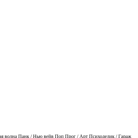
ая волна
Панк / Нью вейв
Поп
Прог / Арт
Психоделик / Гараж