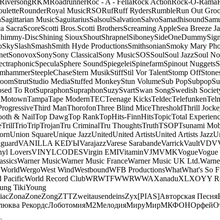
Riversong
RKM
Roadrunner
Roc - A - Fella
Rock Action
Rock-O-Rama
ulette
Rounder
Royal Music
RSO
Ruf
Ruff Ryders
Rumble
Run Out Gro
a
Sagittarian Music
Saguitarius
Salsoul
Salvation
Salvo
Samadhisound
Samu
a Sacra
Score
Scotti Bros.
Scotti Brothers
Screaming Apple
Sea Breeze J
himmy-Disc
Shining Sioux
Shout
Shrapnel
Siboney
SideOneDummy
Sign
o
Sky
Slash
Smash
Smith Hyde Productions
Smithsonian
Smoky Mary Ph
net
Sonovox
Sony
Sony Classical
Sony Music
SOS
Soul
Soul Jazz
Soul No
ectraphonic
Specula
Sphere Sound
Spiegelei
Spinefarm
Spinout Nuggets
S
amhammer
SteepleChase
Stern Musik
Stiff
Stil Vor Talent
Stomp Off
Stone
room
Strut
Studio Media
Stuffed Monkey
Stun Volume
Sub Pop
Subpop
Su
sed To Rot
Supraphon
Supraphon
Suzy
Svart
Swan Song
Swedish Society
 Motown
Tampa
Tape Modern
TEC
Teenage Kicks
Teldec
Telefunken
Tel
Progressive
Third Man
Thorofon
Three Blind Mice
Threshold
Thrill Jock
ooth & Nail
Top Dawg
Top Rank
TopHits-FinnHits
Topic
Total Experien
e
Trill
Trio
Trip
Trojan
Tru Criminal
Tru Thoughts
Truth
TSOP
Tsunami Mo
orn
Union Square
Unique Jazz
United
United Artists
United Artists Jazz
Un
guard
VANILLA KED'Ы
Varajazz
Varese Sarabande
Varrick
Vault
VDV
nyl Lovers
VINYLCODES
Virgin EMI
Vitamin
VJM
VMK
Vogue
Vogue 
assics
Warner Music
Warner Music France
Warner Music UK Ltd.
Warne
 World
Wergo
West Wind
Westbound
WFB Productions
What
What's So 
 Pacific
World Record Club
WRWTFWWR
WWA
Xanadu
XL
XO
Y
Y R
ung Tiki
Young
iac
Zona
Zone
Zong
ZTT
Zweitausendeins
Zyx
[PIAS]
Авторская Песня
люква Рекордс
Лоботомия
М2
Мелодия
МируМир
МКФОН
Орфей
О