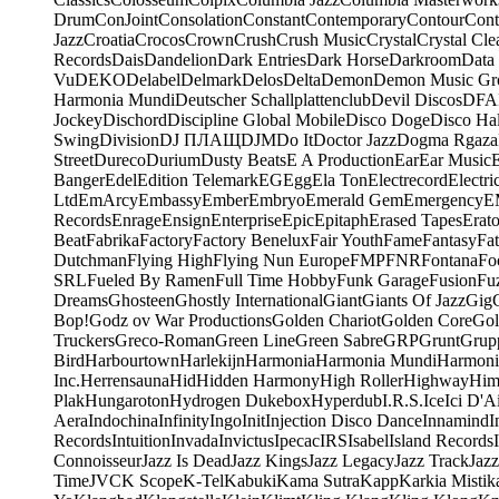
Drum
ConJoint
Consolation
Constant
Contemporary
Contour
Cont
Jazz
Croatia
Crocos
Crown
Crush
Crush Music
Crystal
Crystal Cle
Records
Dais
Dandelion
Dark Entries
Dark Horse
Darkroom
Data
Vu
DEKO
Delabel
Delmark
Delos
Delta
Demon
Demon Music Gr
Harmonia Mundi
Deutscher Schallplattenclub
Devil Discos
DFA
Jockey
Dischord
Discipline Global Mobile
Disco Doge
Disco Hal
Swing
Division
DJ ПЛАЩ
DJM
Do It
Doctor Jazz
Dogma Rgaza
Street
Dureco
Durium
Dusty Beats
E A Production
Ear
Ear Music
Banger
Edel
Edition Telemark
EG
Egg
Ela Ton
Electrecord
Electri
Ltd
EmArcy
Embassy
Ember
Embryo
Emerald Gem
Emergency
E
Records
Enrage
Ensign
Enterprise
Epic
Epitaph
Erased Tapes
Erat
Beat
Fabrika
Factory
Factory Benelux
Fair Youth
Fame
Fantasy
Fa
Dutchman
Flying High
Flying Nun Europe
FMP
FNR
Fontana
Fo
SRL
Fueled By Ramen
Full Time Hobby
Funk Garage
Fusion
Fu
Dreams
Ghosteen
Ghostly International
Giant
Giants Of Jazz
Gig
Bop!
Godz ov War Productions
Golden Chariot
Golden Core
Gol
Truckers
Greco-Roman
Green Line
Green Sabre
GRP
Grunt
Grupp
Bird
Harbourtown
Harlekijn
Harmonia
Harmonia Mundi
Harmoni
Inc.
Herrensauna
Hid
Hidden Harmony
High Roller
Highway
Him
Plak
Hungaroton
Hydrogen Dukebox
Hyperdub
I.R.S.
Ice
Ici D'Ai
Aera
Indochina
Infinity
Ingo
Init
Injection Disco Dance
Innamind
I
Records
Intuition
Invada
Invictus
Ipecac
IRS
Isabel
Island Records
Connoisseur
Jazz Is Dead
Jazz Kings
Jazz Legacy
Jazz Track
Jazz
Time
JVC
K Scope
K-Tel
Kabuki
Kama Sutra
Kapp
Karkia Mistik