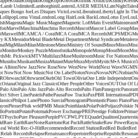
appe
Koala
Kompakt
Kong
Kopf
Korova
Kozmik Artifactz
Kranky
Krem
K
e
Lamb Unlimited
Lamborghini
Lantern
LASER MEDIA
LateNightTales
sques Bongo Joe
Les Disques Victo
Lewis
Liberation
Liberty
Light In The
Lollipop
Loma Vista
London
Long Hair
Look Back
Lotus
Lotus Eye
Lou
ish
Magenta
Magic Music
Magnet
Magnetic Loft
Main Event
Mainstream
fon
Marvel
Maschina
Maschina Records
Mascot
Mascot Label Group
Mas
t
Maxwell
MCA
MCA / Coral
MCA Coral
MCA Records
MCPS
MDG
Me
ry KX
Messidor
Metal Blade
Metal Department
Metal Syndicate
Metalero
nal
Mig
Milan
Milan
Milestone
Mimo
Ministry Of Sound
Minor
Minos
Miss
o
Monitor
Monkey Puzzle
Monofonika
Monopole
Monsp
Mood
Moon
Moo
ds
Mr. Pickwick
MTV
MultiJazz
Muse
Mushroom
Music For Nations
Musi
Musidisc
Musikant
Musiza
Mutant
Mute
Muza
Myrrh
Mystic
M•A Music
n
w Albion
New Jazz
New Rose
New West
New World
Next Wave
NGM
N
ot Now
Not Now Music
Not On Label
Noton
Nova
Novus
NPG
Nubian
Nu
R
Ohrwaschl
Ohrwurm
Okeh
Old Town
Olivia
One Little Independent
One
c
Oriana
Original Jazz Classics
Other People
Other Voices
OUT
Out Of L
Palo Alto
Palo Alto Jazz
Palo Alto Records
Palto Flats
Panegyric
Panora
fect Silver Line
Pastels
Pathe
Pausa
Paw Tracks
Pax
PBR International
PD
lassics
Philpot Lane
Phono Suecia
Phonogram
Phontastic
Piano Piano
Pias
ayon
Plesser
Plstk wrld
PMB Music
Pointblank
Polar
Pole
Poljazz
Polskie N
llo
Portrait
Potato
Potomak
Power Exchange
PRE
Prestige Folklore
Primar
RT
Psycho
Pure Pleasure
Purple
PVC
PWL
PYE
Quade
Qualiton
Quartersti
id
Rare Earth
RareNoise
Raretone
Rat Pack
RattleSnake
Raw Power
Rayn
eal World
Rec-O-Hit
Recommended
Record Station
Red
Red Bullet
Red 
x
Relab Records
Relapse
Renaissance
Repertoire
Reprise
Republic
Resonan