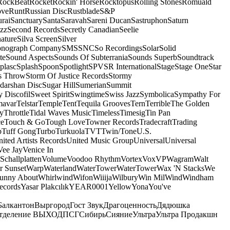
RockBeat
Rocket
Rockin' Horse
Rocktopus
Rolling Stones
Romuald
ove
Runt
Russian Disc
Rustblade
S&P
rai
Sanctuary
Santa
Saravah
Sareni Ducan
Sastruphon
Saturn
azz
Second Records
Secretly Canadian
Seelie
ature
Silva Screen
Silver
onograph Company
SMS
SNC
So Recordings
Solar
Solid
te
Sound Aspects
Sounds Of Subterrania
Sounds Superb
Soundtrack
plasc
Splash
Spoon
Spotlight
SPV
SR International
Stage
Stage One
Star
s Throw
Storm Of Justice Records
Stormy
darshan Disc
Sugar Hill
Sumerian
Summit
 Discofil
Sweet Spirit
Swingtime
Swiss Jazz
Symbolica
Sympathy For
mavar
Telstar
Temple
Tent
Tequila Grooves
Tern
Terrible
The Golden
ey
Throttle
Tidal Waves Music
Timeless
Timesig
Tin Pan
ce
Touch & Go
Tough Love
Towner Records
Tradecraft
Trading
b
Tuff Gong
Turbo
Turkuola
TVT
Twin/Tone
U.S.
ited Artists Records
United Music Group
Universal
Universal
Vee Jay
Venice In
Schallplatten
Volume
Voodoo Rhythm
Vortex
Vox
VP
Wagram
Walt
r Sunset
Warp
Waterland
WaterTower
WaterTower
Wax 'N Stacks
We
Funny About
Whirlwind
Wifon
Wiiija
Wilbury
Win Mil
Wind
Windham
ecords
Yasar Plakcılık
YEAR0001
Yellow
Yona
You've
Балкантон
Выргород
Гост Звук
Драгоценность
Дядюшка
тделение ВЫХОД
ПСГ
Сибирь
Сияние
Ультра
Ультра Продакшн