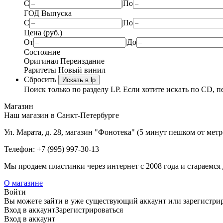
С
|
По
ГОД Выпуска
С
|
По
Цена (руб.)
От
|
До
Состояние
Оригинал
Переиздание
Раритеты
Новый винил
Сбросить
Искать в lp
Поиск только по разделу LP. Если хотите искать по CD, п
Магазин
Наш магазин в Санкт-Петербурге
Ул. Марата, д. 28, магазин "Фонотека" (5 минут пешком от мет
Телефон: +7 (995) 997-30-13
Мы продаем пластинки через интернет c 2008 года и стараемся 
О магазине
Войти
Вы можете зайти в уже существующий аккаунт или зарегистриро
Вход
в аккаунт
Зарегистрироваться
Вход
в аккаунт