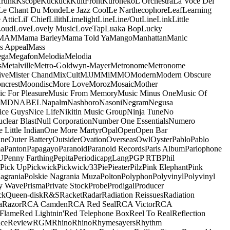
runk
Kscope
Kuckuck
KultFront
Kuroneko
L'Orchestra
La Voce Del
Le Chant Du Monde
Le Jazz Cool
Le Narthecophore
Leaf
Learning
 Attic
Lil' Chief
Lilith
Limelight
Line
Line/OutLine
Link
Little
Loud
Love
Lovely Music
LoveTap
Luaka Bop
Lucky
MAM
Mama Barley
Mama Told Ya
Mango
Manhattan
Manic
s Appeal
Mass
ga
Megafon
Melodia
Melodia
s
Metalville
Metro-Goldwyn-Mayer
Metronome
Metronome
ive
Mister Chand
MixCult
MJJ
MMi
MMO
Modern
Modern Obscure
ncrest
Moondisc
More Love
Moroz
Mosaic
Mother
c For Pleasure
Music From Memory
Music Minus One
Music Of
5MD
NABEL
Napalm
Nashboro
Nasoni
Negram
Negusa
ice Guys
Nice Life
Nikitin Music Group
Ninja Tune
No
clear Blast
Null Corporation
Number One Essentials
Numero
 Little Indian
One More Martyr
Opal
Open
Open Bar
ine
Outer Battery
Outsider
Ovation
Overseas
Owl
Oyster
Pablo
Pablo
ma
Panton
Papagayo
Paranoid
Paranoid Records
Paris Album
Parlophone
U
Penny Farthing
Pepita
Periodica
pgLang
PGP RTB
Phil
Pick Up
Pickwick
Pickwick/33
Pie
Pieater
Pilz
Pink Elephant
Pink
agrania
Polskie Nagrania Muza
Polton
Polyphon
Polyvinyl
Polyvinyl
y Wave
Prisma
Private Stock
Probe
Prodigal
Producer
ck
Queen-disk
R&S
Racket
Radar
Radiation Reissues
Radiation
a
Razor
RCA Camden
RCA Red Seal
RCA Victor
RCA
Flame
Red Lightnin'
Red Telephone Box
Reel To Real
Reflection
ce
Review
RGM
Rhino
Rhino
Rhymesayers
Rhythm