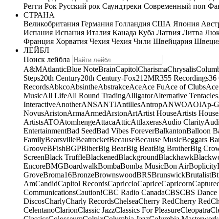
Регги
Рок
Русский рок
Саундтреки
Современный поп
Фан
СТРАНА
Великобритания
Германия
Голландия
США
Япония
Авст
Испания
Испания
Италия
Канада
Куба
Латвия
Литва
Люк
Франция
Хорватия
Чехия
Чехия
Чили
Швейцария
Швеци
ЛЕЙБЛ
Поиск лейбла
A&M
Atlantic
Blue Note
Brain
Capitol
Charisma
Chrysalis
Columb
Steps
20th Century
20th Century-Fox
21
2MR
355 Recordings
36
Records
Abkco
Absinthe
Abstrakce
Ace
Ace Fu
Ace of Clubs
Ace
Music
All Life
All Round Trading
Alligator
Alternative Tentacles
Interactive
Another
ANS
ANTI
Antilles
Antrop
ANWO
AOI
Ap-G
Novus
Ariston
Arma
Armed
Arston
Art
Artist House
Artists House
Artists
ATO
Atomhenge
Attaca
Attic
Attlaxeras
Audio Clarity
Audi
Entertainment
Bad Seed
Bad Vibes Forever
Balkanton
Balloon B
Family
Bearsville
Beatrocket
Because
Because Music
Beggars Ba
Groove
BFish
BGP
Biber
Big Bear
Big Beat
Big Brother
Big Cro
Screen
Black Truffle
Blackened
Blackground
Blackhawk
Blackw
Encore
BMG
Boardwalk
Bomba
Bomba Music
Bon Air
Boplicity
Grove
Broma16
Bronze
Brownswood
BRS
Brunswick
Brutalist
Bt
Am
Candid
Capitol Records
Capriccio
Caprice
Capricorn
Capture
Communications
Caution!
CBC Radio Canada
CBS
CBS Dance 
Discos
Charly
Charly Records
Chelsea
Cherry Red
Cherry Red
Ch
Celentano
Clarion
Classic Jazz
Classics For Pleasure
Cleopatra
Cl
Classics
Colosseum
Colpix
Columbia Jazz
Columbia Masterwork