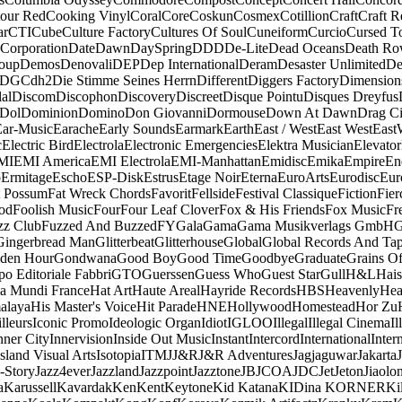
our Red
Cooking Vinyl
Coral
Core
Coskun
Cosmex
Cotillion
Craft
Craft R
ar
CTI
Cube
Culture Factory
Cultures Of Soul
Cuneiform
Curcio
Cursed T
 Corporation
Date
Dawn
DaySpring
DDD
De-Lite
Dead Oceans
Death R
oup
Demos
Denovali
DEP
Dep International
Deram
Desaster Unlimited
De
DGC
dh2
Die Stimme Seines Herrn
Different
Diggers Factory
Dimension
al
Discom
Discophon
Discovery
Discreet
Disque Pointu
Disques Dreyfus
Dol
Dominion
Domino
Don Giovanni
Dormouse
Down At Dawn
Drag Ci
Ear-Music
Earache
Early Sounds
Earmark
Earth
East / West
East West
East
c
Electric Bird
Electrola
Electronic Emergencies
Elektra Musician
Elevator
MI
EMI America
EMI Electrola
EMI-Manhattan
Emidisc
Emika
Empire
En
o
Ermitage
Escho
ESP-Disk
Estrus
Etage Noir
Eterna
EuroArts
Eurodisc
Eur
t Possum
Fat Wreck Chords
Favorit
Fellside
Festival Classique
Fiction
Fier
od
Foolish Music
Four
Four Leaf Clover
Fox & His Friends
Fox Music
Fr
zz Club
Fuzzed And Buzzed
FY
Gala
Gama
Gama Musikverlags GmbH
Gingerbread Man
Glitterbeat
Glitterhouse
Global
Global Records And Ta
den Hour
Gondwana
Good Boy
Good Time
Goodbye
Graduate
Grains O
o Editoriale Fabbri
GTO
Guerssen
Guess Who
Guest Star
Gull
H&L
Hais
a Mundi France
Hat Art
Haute Areal
Hayride Records
HBS
Heavenly
Hea
alaya
His Master's Voice
Hit Parade
HNE
Hollywood
Homestead
Hor Zu
lleurs
Iconic Promo
Ideologic Organ
Idiot
IGLOO
Illegal
Illegal Cinema
Il
nner City
Innervision
Inside Out Music
Instant
Intercord
International
Inter
Island Visual Arts
Isotopia
ITM
J
J&R
J&R Adventures
Jagjaguwar
Jakarta
-Story
Jazz4ever
Jazzland
Jazzpoint
Jazztone
JB
JCOA
JDC
Jet
Jeton
Jiaolo
a
Karussell
Kavardak
Ken
Kent
Keytone
Kid Katana
KIDina KORNER
Ki