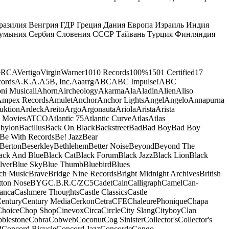
разилия
Венгрия
ГДР
Греция
Дания
Европа
Израиль
Индия
умыния
Сербия
Словения
СССР
Тайвань
Турция
Финляндия
e
RCA
Vertigo
Virgin
Warner
10
10 Records
100%
1501 Certified
17
ords
A.K.A.
A5B, Inc.
Aaarrg
ABC
ABC Impulse!
ABC
ni Musicali
Ahorn
Aircheology
Akarma
Ala
Aladin
Alien
Aliso
mpex Records
Amulet
Anchor
Anchor Lights
Angel
Angelo
Annapurna
uktion
Ardeck
Areito
Argo
Argonauta
Ariola
Arista
Arista
 Movies
ATCO
Atlantic 75
Atlantic Curve
Atlas
Atlas
bylon
Bacillus
Back On Black
Backstreet
Bad
Bad Boy
Bad Boy
Be With Records
Be! Jazz
Bear
Berton
Beserkley
Bethlehem
Better Noise
Beyond
Beyond The
ack And Blue
Black Cat
Black Forum
Black Jazz
Black Lion
Black
lver
Blue Sky
Blue Thumb
Bluebird
Blues
ch Music
Brave
Bridge Nine Records
Bright Midnight Archives
British
tton Nose
BYG
C.B.R.
C/Z
C5
Cadet
Cain
Calligraph
Camel
Can-
anca
Cashmere Thoughts
Castle Classics
Castle
entury
Century Media
Cerkon
Cetra
CFE
ChaleurePhonique
Chapa
Choice
Chop Shop
Cinevox
Circa
Circle
City Slang
Cityboy
Clan
blestone
Cobra
Cobweb
Coconut
Cog Sinister
Collector's
Collector's
d
Concord Bicycle
Concord Jazz
Concorde
Congo