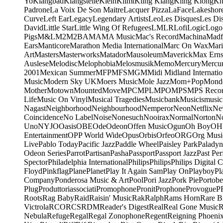
Yo
Klangbad
Klangstelle
Klein
Klimt
Kling Klang
Kling Klong
Kn
Padrone
La Voix De Son Maitre
Lacquer Pizza
LaFace
Lakeshor
Curve
Left Ear
Legacy
Legendary Artists
Leo
Les Disques
Les Di
David
Little Star
Little Wing Of Refugees
LMLR
Lofi
Logic
Logo
Pigs
M&L
M2
M2BA
MA
MA Music
Mac's Record
Machina
Madf
Ears
Manticore
Marathon Media International
Marc On Wax
Mari
Art
Masters
Masterworks
Matador
Mausoleum
Maverick
Max Erns
Auslese
Melodisc
Melophobia
Melosmusik
Memo
Mercury
Mercu
2001
Mexican Summer
MFP
MFS
MGM
Midi
Midland Internatio
Music
Modern Sky UK
Moers Music
Mole Jazz
Mom+Pop
Mond
Mother
Motown
Mounted
Move
MPC
MPL
MPO
MPS
MPS Recor
Life
Music On Vinyl
Musical Tragedies
Musicbank
Musicismusic
Nagast
Neighborhood
Neighbourhood
Nemperor
Neon
Netflix
Ne
Coincidence
No Label
Noise
Nonesuch
Nooirax
Normal
Norton
N
Uno
NYJO
Oasis
OBE
Ode
Odeon
Offen Music
Ogun
Oh Boy
OH
Entertainment
OPP World Wide
Opus
Orbis
Orfeo
ORG
Org Musi
Live
Pablo Today
Pacific Jazz
Paddle Wheel
Paisley Park
Paladyn
Odeon Series
Parrot
Partisan
Pasha
Passport
Passport Jazz
Past Per
Spector
Philadelphia International
Philips
Philips
Philips Digital C
Floyd
Pinkflag
Plane
Planet
Play It Again Sam
Play On
Playboy
Pl
Company
Ponderosa Music & Art
Pool
Pori Jazz
Pork Pie
Portobe
Plug
Produttoriassociati
Promophone
Pronit
Prophone
Provogue
P
Roots
Rag Baby
Raid
Raisin' Music
Rak
Ralph
Rams Horn
Rare B
Victrola
RCO
RCS
RDM
Reader's Digest
Real
Real Gone Music
R
Nebula
Refuge
Regal
Regal Zonophone
Regent
Reigning Phoeni