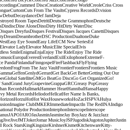
ecordings
Crammed Discs
Creation
Creative World
Creole
Criss Cross
ongue
Curtom
Cuts From The Vaults
Cypress Records
D:vision
ow
Debut
Decaydance
Def Jam
Deja
stroyed Room Tapes
Detriti
Deutsche Grammophon
Deutsche
s
Dindisc
Dine Alone
Dino
Dirty Hit
Dirty Water
Disc
Disques Dreyfus
Disques Festival
Disques Jacques Canetti
Disques
ty
Dream
Dreambrother
DSC Production
Dualtone
Duke
West
Easy Eye Sound
Easy Life
ECM New Series
Ed
Elevator Lady
Elevator Music
Elite Special
Elvis
dless Smile
Enigma
Enja
Enjoy The Ride
Enjoy The Ride
omusic
Europa
Everest
Everland
Exil
Exilophone
Extreme
F-
ce Panda
Finlandia
Finngospel
Fire
Flashback
Fly
Flying
eedom
Frog
From The Jazz Vault
Frontier
Frontiers
Frontiers Music
Gamma
Geffen
Genlyd
Gerrard
Get Back
Get Better
Getting Out Our
pes
Global Satellite
GM
Go Beat
Go Discs
Go Get Organized
Go!
f Sand
Grand Jury
Grapevine
Grappa
GRC
Greasy Pop
Greasy
han Records
Hallmark
Hammer Heart
Hannibal
Hansa
Happy
vy Metal Records
Heliodor
Hellcat
Her Name Is Banks,
Horizon
Horzu
Hot
Hot Wax
Houseworks
HoZac
HSPVA
Hulya
lusion
Imagine Club
IMKER
Immediate
Impact
In The Red
INA
Indigo
national Polydor Production
Interphon
Interscope
Interscope
Janus
JAPO
JARO
Jas
Jasmin
Jasmine
Jay Boy
Jazz & Jazz
Jazz
ng
Jive
Jive
JMT
Joker
Jomar Music
Joy
JSP
Jugodisk
Jugoton
Jupiter
Justin
ll Rock Stars
King
Kingsize
Kirshner
Kismet
Kitchenware
Kitty-