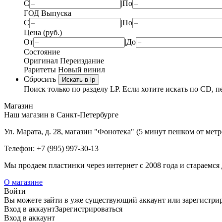
С
|
По
ГОД Выпуска
С
|
По
Цена (руб.)
От
|
До
Состояние
Оригинал
Переиздание
Раритеты
Новый винил
Сбросить
Искать в lp
Поиск только по разделу LP. Если хотите искать по CD, п
Магазин
Наш магазин в Санкт-Петербурге
Ул. Марата, д. 28, магазин "Фонотека" (5 минут пешком от мет
Телефон: +7 (995) 997-30-13
Мы продаем пластинки через интернет c 2008 года и стараемся 
О магазине
Войти
Вы можете зайти в уже существующий аккаунт или зарегистриро
Вход
в аккаунт
Зарегистрироваться
Вход
в аккаунт