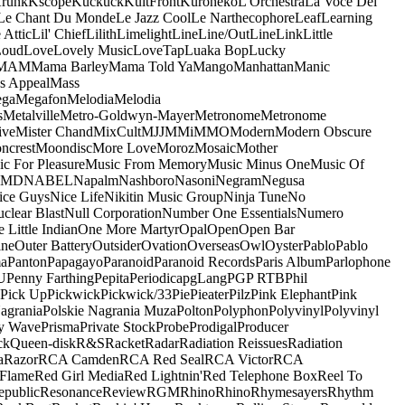
runk
Kscope
Kuckuck
KultFront
Kuroneko
L'Orchestra
La Voce Del
Le Chant Du Monde
Le Jazz Cool
Le Narthecophore
Leaf
Learning
 Attic
Lil' Chief
Lilith
Limelight
Line
Line/OutLine
Link
Little
Loud
Love
Lovely Music
LoveTap
Luaka Bop
Lucky
MAM
Mama Barley
Mama Told Ya
Mango
Manhattan
Manic
s Appeal
Mass
ga
Megafon
Melodia
Melodia
s
Metalville
Metro-Goldwyn-Mayer
Metronome
Metronome
ive
Mister Chand
MixCult
MJJ
MMi
MMO
Modern
Modern Obscure
ncrest
Moondisc
More Love
Moroz
Mosaic
Mother
c For Pleasure
Music From Memory
Music Minus One
Music Of
5MD
NABEL
Napalm
Nashboro
Nasoni
Negram
Negusa
ice Guys
Nice Life
Nikitin Music Group
Ninja Tune
No
clear Blast
Null Corporation
Number One Essentials
Numero
 Little Indian
One More Martyr
Opal
Open
Open Bar
ine
Outer Battery
Outsider
Ovation
Overseas
Owl
Oyster
Pablo
Pablo
ma
Panton
Papagayo
Paranoid
Paranoid Records
Paris Album
Parlophone
U
Penny Farthing
Pepita
Periodica
pgLang
PGP RTB
Phil
Pick Up
Pickwick
Pickwick/33
Pie
Pieater
Pilz
Pink Elephant
Pink
agrania
Polskie Nagrania Muza
Polton
Polyphon
Polyvinyl
Polyvinyl
y Wave
Prisma
Private Stock
Probe
Prodigal
Producer
ck
Queen-disk
R&S
Racket
Radar
Radiation Reissues
Radiation
a
Razor
RCA Camden
RCA Red Seal
RCA Victor
RCA
Flame
Red Girl Media
Red Lightnin'
Red Telephone Box
Reel To
epublic
Resonance
Review
RGM
Rhino
Rhino
Rhymesayers
Rhythm