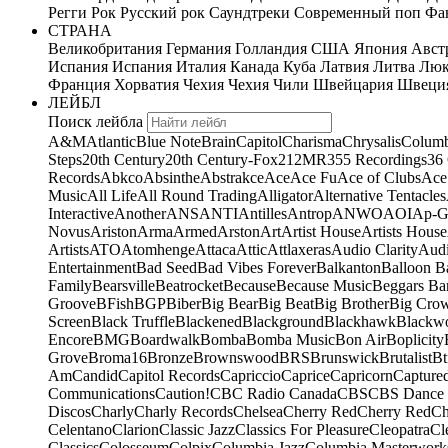
Регги
Рок
Русский рок
Саундтреки
Современный поп
Фан
СТРАНА
Великобритания
Германия
Голландия
США
Япония
Авст
Испания
Испания
Италия
Канада
Куба
Латвия
Литва
Люк
Франция
Хорватия
Чехия
Чехия
Чили
Швейцария
Швеци
ЛЕЙБЛ
Поиск лейбла
A&M
Atlantic
Blue Note
Brain
Capitol
Charisma
Chrysalis
Columb
Steps
20th Century
20th Century-Fox
21
2MR
355 Recordings
36
Records
Abkco
Absinthe
Abstrakce
Ace
Ace Fu
Ace of Clubs
Ace
Music
All Life
All Round Trading
Alligator
Alternative Tentacles
Interactive
Another
ANS
ANTI
Antilles
Antrop
ANWO
AOI
Ap-G
Novus
Ariston
Arma
Armed
Arston
Art
Artist House
Artists House
Artists
ATO
Atomhenge
Attaca
Attic
Attlaxeras
Audio Clarity
Audi
Entertainment
Bad Seed
Bad Vibes Forever
Balkanton
Balloon B
Family
Bearsville
Beatrocket
Because
Because Music
Beggars Ba
Groove
BFish
BGP
Biber
Big Bear
Big Beat
Big Brother
Big Cro
Screen
Black Truffle
Blackened
Blackground
Blackhawk
Blackw
Encore
BMG
Boardwalk
Bomba
Bomba Music
Bon Air
Boplicity
Grove
Broma16
Bronze
Brownswood
BRS
Brunswick
Brutalist
Bt
Am
Candid
Capitol Records
Capriccio
Caprice
Capricorn
Capture
Communications
Caution!
CBC Radio Canada
CBS
CBS Dance 
Discos
Charly
Charly Records
Chelsea
Cherry Red
Cherry Red
Ch
Celentano
Clarion
Classic Jazz
Classics For Pleasure
Cleopatra
Cl
Classics
Colosseum
Colpix
Columbia Jazz
Columbia Masterwork