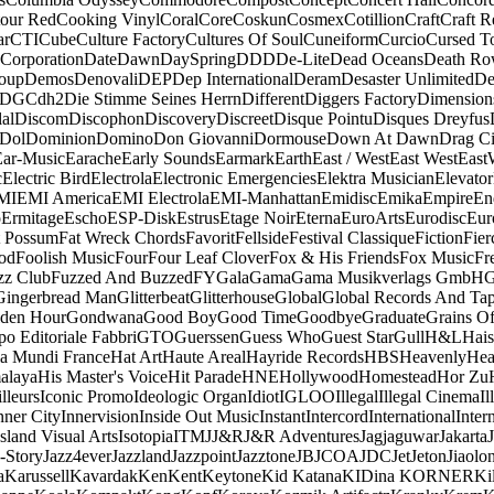
our Red
Cooking Vinyl
Coral
Core
Coskun
Cosmex
Cotillion
Craft
Craft R
ar
CTI
Cube
Culture Factory
Cultures Of Soul
Cuneiform
Curcio
Cursed T
 Corporation
Date
Dawn
DaySpring
DDD
De-Lite
Dead Oceans
Death R
oup
Demos
Denovali
DEP
Dep International
Deram
Desaster Unlimited
De
DGC
dh2
Die Stimme Seines Herrn
Different
Diggers Factory
Dimension
al
Discom
Discophon
Discovery
Discreet
Disque Pointu
Disques Dreyfus
Dol
Dominion
Domino
Don Giovanni
Dormouse
Down At Dawn
Drag Ci
Ear-Music
Earache
Early Sounds
Earmark
Earth
East / West
East West
East
c
Electric Bird
Electrola
Electronic Emergencies
Elektra Musician
Elevator
MI
EMI America
EMI Electrola
EMI-Manhattan
Emidisc
Emika
Empire
En
o
Ermitage
Escho
ESP-Disk
Estrus
Etage Noir
Eterna
EuroArts
Eurodisc
Eur
t Possum
Fat Wreck Chords
Favorit
Fellside
Festival Classique
Fiction
Fier
od
Foolish Music
Four
Four Leaf Clover
Fox & His Friends
Fox Music
Fr
zz Club
Fuzzed And Buzzed
FY
Gala
Gama
Gama Musikverlags GmbH
Gingerbread Man
Glitterbeat
Glitterhouse
Global
Global Records And Ta
den Hour
Gondwana
Good Boy
Good Time
Goodbye
Graduate
Grains O
o Editoriale Fabbri
GTO
Guerssen
Guess Who
Guest Star
Gull
H&L
Hais
a Mundi France
Hat Art
Haute Areal
Hayride Records
HBS
Heavenly
Hea
alaya
His Master's Voice
Hit Parade
HNE
Hollywood
Homestead
Hor Zu
lleurs
Iconic Promo
Ideologic Organ
Idiot
IGLOO
Illegal
Illegal Cinema
Il
nner City
Innervision
Inside Out Music
Instant
Intercord
International
Inter
Island Visual Arts
Isotopia
ITM
J
J&R
J&R Adventures
Jagjaguwar
Jakarta
-Story
Jazz4ever
Jazzland
Jazzpoint
Jazztone
JB
JCOA
JDC
Jet
Jeton
Jiaolo
a
Karussell
Kavardak
Ken
Kent
Keytone
Kid Katana
KIDina KORNER
Ki