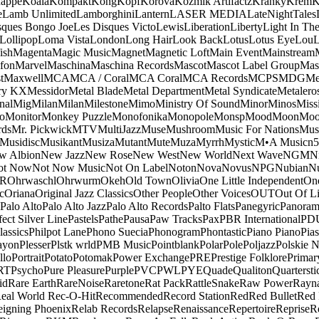
appe
Koala
Kompakt
Kong
Kopf
Korova
Kozmik Artifactz
Kranky
Krem
K
e
Lamb Unlimited
Lamborghini
Lantern
LASER MEDIA
LateNightTales
sques Bongo Joe
Les Disques Victo
Lewis
Liberation
Liberty
Light In The
Lollipop
Loma Vista
London
Long Hair
Look Back
Lotus
Lotus Eye
Lou
ish
Magenta
Magic Music
Magnet
Magnetic Loft
Main Event
Mainstream
fon
Marvel
Maschina
Maschina Records
Mascot
Mascot Label Group
Mas
t
Maxwell
MCA
MCA / Coral
MCA Coral
MCA Records
MCPS
MDG
Me
ry KX
Messidor
Metal Blade
Metal Department
Metal Syndicate
Metalero
nal
Mig
Milan
Milan
Milestone
Mimo
Ministry Of Sound
Minor
Minos
Miss
o
Monitor
Monkey Puzzle
Monofonika
Monopole
Monsp
Mood
Moon
Moo
ds
Mr. Pickwick
MTV
MultiJazz
Muse
Mushroom
Music For Nations
Musi
Musidisc
Musikant
Musiza
Mutant
Mute
Muza
Myrrh
Mystic
M•A Music
n
w Albion
New Jazz
New Rose
New West
New World
Next Wave
NGM
N
ot Now
Not Now Music
Not On Label
Noton
Nova
Novus
NPG
Nubian
Nu
R
Ohrwaschl
Ohrwurm
Okeh
Old Town
Olivia
One Little Independent
One
c
Oriana
Original Jazz Classics
Other People
Other Voices
OUT
Out Of L
Palo Alto
Palo Alto Jazz
Palo Alto Records
Palto Flats
Panegyric
Panora
fect Silver Line
Pastels
Pathe
Pausa
Paw Tracks
Pax
PBR International
PD
lassics
Philpot Lane
Phono Suecia
Phonogram
Phontastic
Piano Piano
Pias
ayon
Plesser
Plstk wrld
PMB Music
Pointblank
Polar
Pole
Poljazz
Polskie N
llo
Portrait
Potato
Potomak
Power Exchange
PRE
Prestige Folklore
Primar
RT
Psycho
Pure Pleasure
Purple
PVC
PWL
PYE
Quade
Qualiton
Quartersti
id
Rare Earth
RareNoise
Raretone
Rat Pack
RattleSnake
Raw Power
Rayn
eal World
Rec-O-Hit
Recommended
Record Station
Red
Red Bullet
Red 
eigning Phoenix
Relab Records
Relapse
Renaissance
Repertoire
Reprise
R