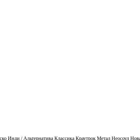
ско
Инди / Альтернатива
Классика
Краутрок
Метал
Неосоул
Нов