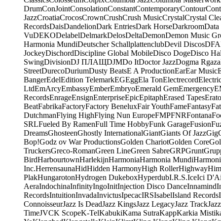
Drum
ConJoint
Consolation
Constant
Contemporary
Contour
Cont
Jazz
Croatia
Crocos
Crown
Crush
Crush Music
Crystal
Crystal Cle
Records
Dais
Dandelion
Dark Entries
Dark Horse
Darkroom
Data
Vu
DEKO
Delabel
Delmark
Delos
Delta
Demon
Demon Music Gr
Harmonia Mundi
Deutscher Schallplattenclub
Devil Discos
DFA
Jockey
Dischord
Discipline Global Mobile
Disco Doge
Disco Hal
Swing
Division
DJ ПЛАЩ
DJM
Do It
Doctor Jazz
Dogma Rgaza
Street
Dureco
Durium
Dusty Beats
E A Production
Ear
Ear Music
Banger
Edel
Edition Telemark
EG
Egg
Ela Ton
Electrecord
Electri
Ltd
EmArcy
Embassy
Ember
Embryo
Emerald Gem
Emergency
E
Records
Enrage
Ensign
Enterprise
Epic
Epitaph
Erased Tapes
Erat
Beat
Fabrika
Factory
Factory Benelux
Fair Youth
Fame
Fantasy
Fa
Dutchman
Flying High
Flying Nun Europe
FMP
FNR
Fontana
Fo
SRL
Fueled By Ramen
Full Time Hobby
Funk Garage
Fusion
Fu
Dreams
Ghosteen
Ghostly International
Giant
Giants Of Jazz
Gig
Bop!
Godz ov War Productions
Golden Chariot
Golden Core
Gol
Truckers
Greco-Roman
Green Line
Green Sabre
GRP
Grunt
Grupp
Bird
Harbourtown
Harlekijn
Harmonia
Harmonia Mundi
Harmoni
Inc.
Herrensauna
Hid
Hidden Harmony
High Roller
Highway
Him
Plak
Hungaroton
Hydrogen Dukebox
Hyperdub
I.R.S.
Ice
Ici D'Ai
Aera
Indochina
Infinity
Ingo
Init
Injection Disco Dance
Innamind
I
Records
Intuition
Invada
Invictus
Ipecac
IRS
Isabel
Island Records
Connoisseur
Jazz Is Dead
Jazz Kings
Jazz Legacy
Jazz Track
Jazz
Time
JVC
K Scope
K-Tel
Kabuki
Kama Sutra
Kapp
Karkia Mistik