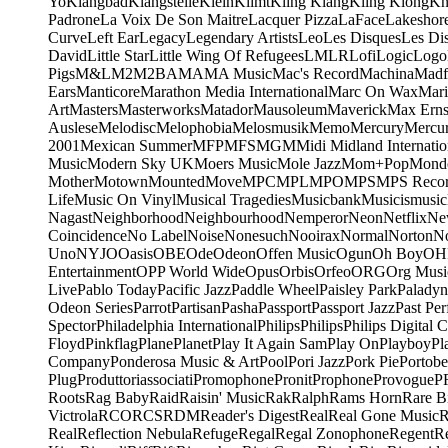
Yo
Klangbad
Klangstelle
Klein
Klimt
Kling Klang
Kling Klong
Kn
Padrone
La Voix De Son Maitre
Lacquer Pizza
LaFace
Lakeshor
Curve
Left Ear
Legacy
Legendary Artists
Leo
Les Disques
Les Di
David
Little Star
Little Wing Of Refugees
LMLR
Lofi
Logic
Logo
Pigs
M&L
M2
M2BA
MA
MA Music
Mac's Record
Machina
Madf
Ears
Manticore
Marathon Media International
Marc On Wax
Mari
Art
Masters
Masterworks
Matador
Mausoleum
Maverick
Max Erns
Auslese
Melodisc
Melophobia
Melosmusik
Memo
Mercury
Mercu
2001
Mexican Summer
MFP
MFS
MGM
Midi
Midland Internatio
Music
Modern Sky UK
Moers Music
Mole Jazz
Mom+Pop
Mond
Mother
Motown
Mounted
Move
MPC
MPL
MPO
MPS
MPS Recor
Life
Music On Vinyl
Musical Tragedies
Musicbank
Musicismusic
Nagast
Neighborhood
Neighbourhood
Nemperor
Neon
Netflix
Ne
Coincidence
No Label
Noise
Nonesuch
Nooirax
Normal
Norton
N
Uno
NYJO
Oasis
OBE
Ode
Odeon
Offen Music
Ogun
Oh Boy
OH
Entertainment
OPP World Wide
Opus
Orbis
Orfeo
ORG
Org Musi
Live
Pablo Today
Pacific Jazz
Paddle Wheel
Paisley Park
Paladyn
Odeon Series
Parrot
Partisan
Pasha
Passport
Passport Jazz
Past Per
Spector
Philadelphia International
Philips
Philips
Philips Digital C
Floyd
Pinkflag
Plane
Planet
Play It Again Sam
Play On
Playboy
Pl
Company
Ponderosa Music & Art
Pool
Pori Jazz
Pork Pie
Portobe
Plug
Produttoriassociati
Promophone
Pronit
Prophone
Provogue
P
Roots
Rag Baby
Raid
Raisin' Music
Rak
Ralph
Rams Horn
Rare B
Victrola
RCO
RCS
RDM
Reader's Digest
Real
Real Gone Music
R
Real
Reflection Nebula
Refuge
Regal
Regal Zonophone
Regent
R