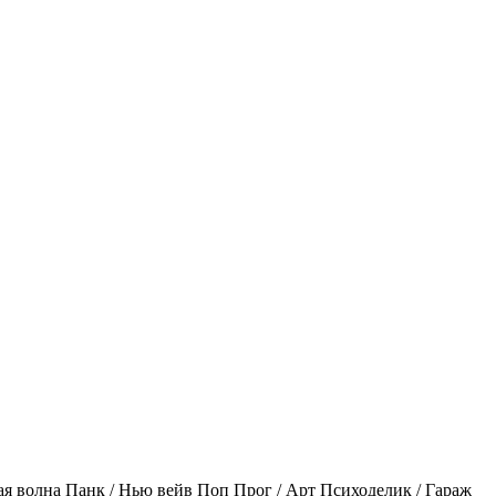
ая волна
Панк / Нью вейв
Поп
Прог / Арт
Психоделик / Гараж