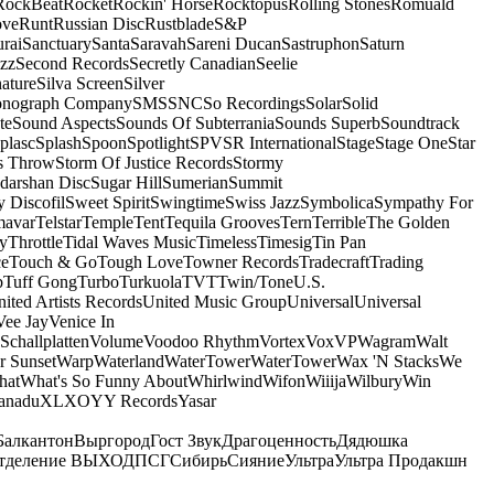
RockBeat
Rocket
Rockin' Horse
Rocktopus
Rolling Stones
Romuald
ove
Runt
Russian Disc
Rustblade
S&P
rai
Sanctuary
Santa
Saravah
Sareni Ducan
Sastruphon
Saturn
azz
Second Records
Secretly Canadian
Seelie
ature
Silva Screen
Silver
onograph Company
SMS
SNC
So Recordings
Solar
Solid
te
Sound Aspects
Sounds Of Subterrania
Sounds Superb
Soundtrack
plasc
Splash
Spoon
Spotlight
SPV
SR International
Stage
Stage One
Star
s Throw
Storm Of Justice Records
Stormy
darshan Disc
Sugar Hill
Sumerian
Summit
 Discofil
Sweet Spirit
Swingtime
Swiss Jazz
Symbolica
Sympathy For
mavar
Telstar
Temple
Tent
Tequila Grooves
Tern
Terrible
The Golden
ey
Throttle
Tidal Waves Music
Timeless
Timesig
Tin Pan
ce
Touch & Go
Tough Love
Towner Records
Tradecraft
Trading
b
Tuff Gong
Turbo
Turkuola
TVT
Twin/Tone
U.S.
ited Artists Records
United Music Group
Universal
Universal
Vee Jay
Venice In
Schallplatten
Volume
Voodoo Rhythm
Vortex
Vox
VP
Wagram
Walt
r Sunset
Warp
Waterland
WaterTower
WaterTower
Wax 'N Stacks
We
hat
What's So Funny About
Whirlwind
Wifon
Wiiija
Wilbury
Win
anadu
XL
XO
Y
Y Records
Yasar
Балкантон
Выргород
Гост Звук
Драгоценность
Дядюшка
тделение ВЫХОД
ПСГ
Сибирь
Сияние
Ультра
Ультра Продакшн