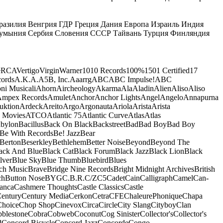
разилия
Венгрия
ГДР
Греция
Дания
Европа
Израиль
Индия
умыния
Сербия
Словения
СССР
Тайвань
Турция
Финляндия
e
RCA
Vertigo
Virgin
Warner
10
10 Records
100%
1501 Certified
17
ords
A.K.A.
A5B, Inc.
Aaarrg
ABC
ABC Impulse!
ABC
ni Musicali
Ahorn
Aircheology
Akarma
Ala
Aladin
Alien
Aliso
Aliso
mpex Records
Amulet
Anchor
Anchor Lights
Angel
Angelo
Annapurna
uktion
Ardeck
Areito
Argo
Argonauta
Ariola
Arista
Arista
 Movies
ATCO
Atlantic 75
Atlantic Curve
Atlas
Atlas
bylon
Bacillus
Back On Black
Backstreet
Bad
Bad Boy
Bad Boy
Be With Records
Be! Jazz
Bear
Berton
Beserkley
Bethlehem
Better Noise
Beyond
Beyond The
ack And Blue
Black Cat
Black Forum
Black Jazz
Black Lion
Black
lver
Blue Sky
Blue Thumb
Bluebird
Blues
ch Music
Brave
Bridge Nine Records
Bright Midnight Archives
British
ch
Button Nose
BYG
C.B.R.
C/Z
C5
Cadet
Cain
Calligraph
Camel
Can-
anca
Cashmere Thoughts
Castle Classics
Castle
entury
Century Media
Cerkon
Cetra
CFE
ChaleurePhonique
Chapa
Choice
Chop Shop
Cinevox
Circa
Circle
City Slang
Cityboy
Clan
blestone
Cobra
Cobweb
Coconut
Cog Sinister
Collector's
Collector's
d
Concord Bicycle
Concord Jazz
Concorde
Congo