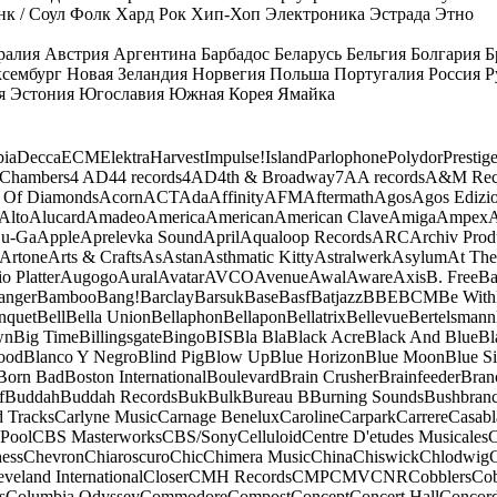
к / Соул
Фолк
Хард Рок
Хип-Хоп
Электроника
Эстрада
Этно
ралия
Австрия
Аргентина
Барбадос
Беларусь
Бельгия
Болгария
Б
сембург
Новая Зеландия
Норвегия
Польша
Португалия
Россия
Р
я
Эстония
Югославия
Южная Корея
Ямайка
ia
Decca
ECM
Elektra
Harvest
Impulse!
Island
Parlophone
Polydor
Prestig
 Chambers
4 AD
44 records
4AD
4th & Broadway
7A
A records
A&M Rec
 Of Diamonds
Acorn
ACT
Ada
Affinity
AFM
Aftermath
Agos
Agos Edizio
Alto
Alucard
Amadeo
America
American
American Clave
Amiga
Ampex
A
u-Ga
Apple
Aprelevka Sound
April
Aqualoop Records
ARC
Archiv Prod
Artone
Arts & Crafts
As
Astan
Asthmatic Kitty
Astralwerk
Asylum
At The
o Platter
Augogo
Aural
Avatar
AVCO
Avenue
Awal
Aware
Axis
B. Free
Ba
anger
Bamboo
Bang!
Barclay
Barsuk
Base
Basf
Batjazz
BBE
BCM
Be With
nquet
Bell
Bella Union
Bellaphon
Bellapon
Bellatrix
Bellevue
Bertelsmann
wn
Big Time
Billingsgate
Bingo
BIS
Bla Bla
Black Acre
Black And Blue
Bl
ood
Blanco Y Negro
Blind Pig
Blow Up
Blue Horizon
Blue Moon
Blue Si
Born Bad
Boston International
Boulevard
Brain Crusher
Brainfeeder
Bran
f
Buddah
Buddah Records
Buk
Bulk
Bureau B
Burning Sounds
Bushbran
d Tracks
Carlyne Music
Carnage Benelux
Caroline
Carpark
Carrere
Casabl
Pool
CBS Masterworks
CBS/Sony
Celluloid
Centre D'etudes Musicales
C
ess
Chevron
Chiaroscuro
Chic
Chimera Music
China
Chiswick
Chlodwig
eveland International
Closer
CMH Records
CMP
CMV
CNR
Cobblers
Cob
s
Columbia Odyssey
Commodore
Compost
Concept
Concert Hall
Concor