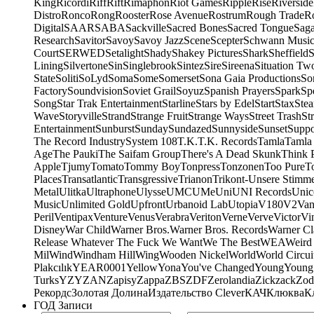
King
Ricordi
Riff
Rift
Rimaphon
Riot Games
Ripple
Rise
Riverside
Distro
Ronco
Rong
Rooster
Rose Avenue
Rostrum
Rough Trade
Ro
Digital
SAAR
SABA
Sackville
Sacred Bones
Sacred Tongue
Sag
Research
Savitor
Savoy
Savoy Jazz
Scene
Scepter
Schwann Music
Court
SERWED
Setalight
Shady
Shakey Pictures
Shark
Sheffield
S
Lining
Silvertone
Sin
Singlebrook
Sintez
Sire
Sireena
Situation Tw
State
Soliti
SoLyd
Soma
Some
Somerset
Sona Gaia Productions
So
Factory
Soundvision
Soviet Grail
Soyuz
Spanish Prayers
Spark
Sp
Song
Star Trak Entertainment
Starline
Stars by Edel
Start
Stax
Ste
Wave
Storyville
Strand
Strange Fruit
Strange Ways
Street Trash
St
Entertainment
Sunburst
Sunday
Sundazed
Sunnyside
Sunset
Suppo
The Record Industry
System 108
T.K.
T.K. Records
Tamla
Tamla
Age
The Pauki
The Saifam Group
There's A Dead Skunk
Think 
Apple
Tjumy
Tomato
Tommy Boy
Tonpress
Tonzonen
Too Pure
T
Places
Transatlantic
Transgressive
Trianon
Trikont-Unsere Stimm
Metal
Ulitka
Ultraphone
Ulysse
UMC
UMe
Uni
UNI Records
Unic
Music
Unlimited Gold
Upfront
Urbanoid Lab
Utopia
V180
V2
Van
Peril
Ventipax
Venture
Venus
Verabra
Veriton
Verne
Verve
Victor
Vi
Disney
War Child
Warner Bros.
Warner Bros. Records
Warner Cl
Release Whatever The Fuck We Want
We The Best
WEA
Weird
Mil
Wind
Windham Hill
Wing
Wooden Nickel
World
World Circui
Plakcılık
YEAR0001
Yellow
Yona
You've Changed
Young
Young
Turks
YZY
ZAN
Zapisy
Zappa
ZBS
ZDF
Zerolandia
Zickzack
Zod
Рекордс
Золотая Долина
Издательство Clever
КАЧ
Клюква
К
ГОД Записи