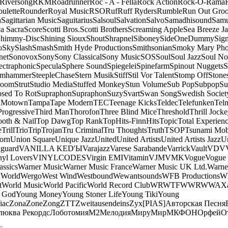
Riversong
RKM
Roadrunner
Roc - A - Fella
Rock Action
Rock-O-Rama
ulette
Rounder
Royal Music
RSO
Ruf
Ruff Ryders
Rumble
Run Out Gro
a
Sagittarian Music
Saguitarius
Salsoul
Salvation
Salvo
Samadhisound
Samu
a Sacra
Score
Scotti Bros.
Scotti Brothers
Screaming Apple
Sea Breeze J
himmy-Disc
Shining Sioux
Shout
Shrapnel
Siboney
SideOneDummy
Sign
o
Sky
Slash
Smash
Smith Hyde Productions
Smithsonian
Smoky Mary Ph
net
Sonovox
Sony
Sony Classical
Sony Music
SOS
Soul
Soul Jazz
Soul No
ectraphonic
Specula
Sphere Sound
Spiegelei
Spinefarm
Spinout Nuggets
S
amhammer
SteepleChase
Stern Musik
Stiff
Stil Vor Talent
Stomp Off
Stone
room
Strut
Studio Media
Stuffed Monkey
Stun Volume
Sub Pop
Subpop
Su
sed To Rot
Supraphon
Supraphon
Suzy
Svart
Swan Song
Swedish Society
 Motown
Tampa
Tape Modern
TEC
Teenage Kicks
Teldec
Telefunken
Tel
Progressive
Third Man
Thorofon
Three Blind Mice
Threshold
Thrill Jock
ooth & Nail
Top Dawg
Top Rank
TopHits-FinnHits
Topic
Total Experien
e
Trill
Trio
Trip
Trojan
Tru Criminal
Tru Thoughts
Truth
TSOP
Tsunami Mo
orn
Union Square
Unique Jazz
United
United Artists
United Artists Jazz
Un
guard
VANILLA KED'Ы
Varajazz
Varese Sarabande
Varrick
Vault
VDV
nyl Lovers
VINYLCODES
Virgin EMI
Vitamin
VJM
VMK
Vogue
Vogue 
assics
Warner Music
Warner Music France
Warner Music UK Ltd.
Warne
 World
Wergo
West Wind
Westbound
Wewantsounds
WFB Productions
W
t
World Music
World Pacific
World Record Club
WRWTFWWR
WWA
X
 God
Young Money
Young Stoner Life
Young Tiki
Young
iac
Zona
Zone
Zong
ZTT
Zweitausendeins
Zyx
[PIAS]
Авторская Песня
люква Рекордс
Лоботомия
М2
Мелодия
МируМир
МКФОН
Орфей
О