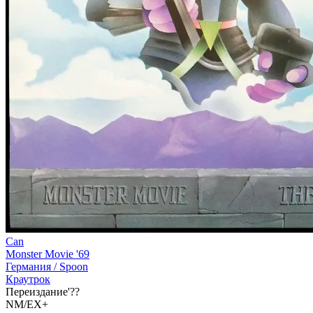
Can
Monster Movie '69
Германия /
Spoon
Краутрок
Переиздание'??
NM/EX+