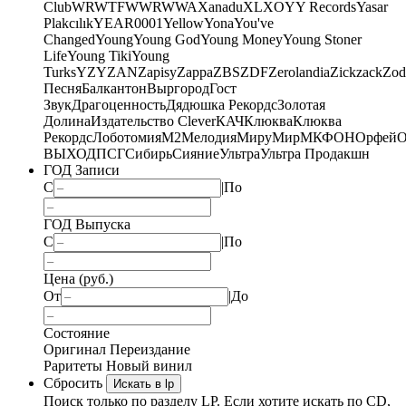
Club
WRWTFWWR
WWA
Xanadu
XL
XO
Y
Y Records
Yasar
Plakcılık
YEAR0001
Yellow
Yona
You've
Changed
Young
Young God
Young Money
Young Stoner
Life
Young Tiki
Young
Turks
YZY
ZAN
Zapisy
Zappa
ZBS
ZDF
Zerolandia
Zickzack
Zod
Песня
Балкантон
Выргород
Гост
Звук
Драгоценность
Дядюшка Рекордс
Золотая
Долина
Издательство Clever
КАЧ
Клюква
Клюква
Рекордс
Лоботомия
М2
Мелодия
МируМир
МКФОН
Орфей
О
ВЫХОД
ПСГ
Сибирь
Сияние
Ультра
Ультра Продакшн
ГОД Записи
С
|
По
ГОД Выпуска
С
|
По
Цена (руб.)
От
|
До
Состояние
Оригинал
Переиздание
Раритеты
Новый винил
Сбросить
Искать в lp
Поиск только по разделу LP. Если хотите искать по CD,