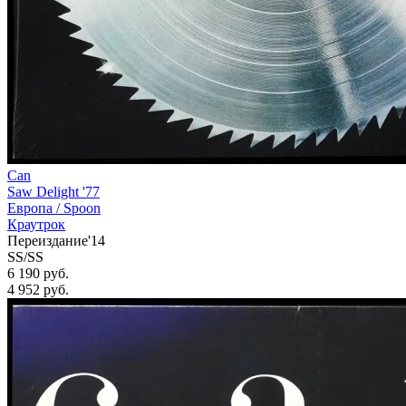
Can
Saw Delight '77
Европа /
Spoon
Краутрок
Переиздание'14
SS/SS
6 190 руб.
4 952
руб.