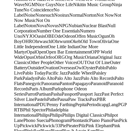
Wave
NGM
Nice Guys
Nice Life
Nikitin Music Group
Ninja
Tune
No Coincidence
No
Label
Noise
Nonesuch
Nooirax
Normal
Norton
Not Now
Not
Now Music
Not On
Label
Noton
Nova
Novus
NPG
Nubian
Nuclear Blast
Null
Corporation
Number One Essentials
Numero
Uno
NYJO
Oasis
OBE
Ode
Odeon
Offen Music
Ogun
Oh
Boy
OHR
Ohrwaschl
Ohrwurm
Okeh
Old Town
Olivia
One
Little Independent
One Little Indian
One More
Martyr
Opal
Open
Open Bar Entertainment
OPP World
Wide
Opus
Orbis
Orfeo
ORG
Org Music
Oriana
Original Jazz
Classics
Other People
Other Voices
OUT
Out Of Line
Outer
Battery
Outsider
Ovation
Overseas
Owl
Oyster
Pablo
Pablo
Live
Pablo Today
Pacific Jazz
Paddle Wheel
Paisley
Park
Paladyn
Palo Alto
Palo Alto Jazz
Palo Alto Records
Palto
Flats
Panegyric
Panorama
Panton
Papagayo
Paranoid
Paranoid
Records
Paris Album
Parlophone Odeon
Series
Parrot
Partisan
Pasha
Passport
Passport Jazz
Past Perfect
Silver Line
Pastels
Pathe
Pausa
Paw Tracks
Pax
PBR
International
PDU
Penny Farthing
Pepita
Periodica
pgLang
PGP
RTB
Phil Spector
Philadelphia
International
Philips
Philips
Philips Digital Classics
Philpot
Lane
Phono Suecia
Phonogram
Phontastic
Piano Piano
Pias
Pick
Up
Pickwick
Pickwick/33
Pie
Pieater
Pilz
Pink Elephant
Pink
Floyd
Pinkflag
Plane
Planet
Play It Again Sam
Play