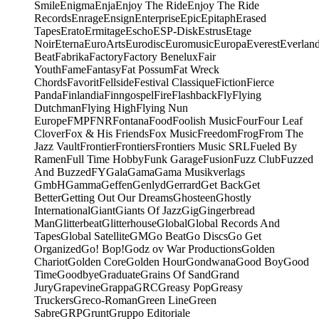
Smile
Enigma
Enja
Enjoy The Ride
Enjoy The Ride
Records
Enrage
Ensign
Enterprise
Epic
Epitaph
Erased
Tapes
Erato
Ermitage
Escho
ESP-Disk
Estrus
Etage
Noir
Eterna
EuroArts
Eurodisc
Euromusic
Europa
Everest
Everlan
Beat
Fabrika
Factory
Factory Benelux
Fair
Youth
Fame
Fantasy
Fat Possum
Fat Wreck
Chords
Favorit
Fellside
Festival Classique
Fiction
Fierce
Panda
Finlandia
Finngospel
Fire
Flashback
Fly
Flying
Dutchman
Flying High
Flying Nun
Europe
FMP
FNR
Fontana
Food
Foolish Music
Four
Four Leaf
Clover
Fox & His Friends
Fox Music
Freedom
Frog
From The
Jazz Vault
Frontier
Frontiers
Frontiers Music SRL
Fueled By
Ramen
Full Time Hobby
Funk Garage
Fusion
Fuzz Club
Fuzzed
And Buzzed
FY
Gala
Gama
Gama Musikverlags
GmbH
Gamma
Geffen
Genlyd
Gerrard
Get Back
Get
Better
Getting Out Our Dreams
Ghosteen
Ghostly
International
Giant
Giants Of Jazz
Gig
Gingerbread
Man
Glitterbeat
Glitterhouse
Global
Global Records And
Tapes
Global Satellite
GM
Go Beat
Go Discs
Go Get
Organized
Go! Bop!
Godz ov War Productions
Golden
Chariot
Golden Core
Golden Hour
Gondwana
Good Boy
Good
Time
Goodbye
Graduate
Grains Of Sand
Grand
Jury
Grapevine
Grappa
GRC
Greasy Pop
Greasy
Truckers
Greco-Roman
Green Line
Green
Sabre
GRP
Grunt
Gruppo Editoriale