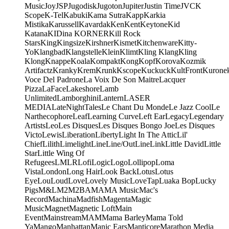
Music
Joy
JSP
Jugodisk
Jugoton
Jupiter
Justin Time
JVC
K
Scope
K-Tel
Kabuki
Kama Sutra
Kapp
Karkia
Mistika
Karussell
Kavardak
Ken
Kent
Keytone
Kid
Katana
KIDina KORNER
Kill Rock
Stars
King
Kingsize
Kirshner
Kismet
Kitchenware
Kitty-
Yo
Klangbad
Klangstelle
Klein
Klimt
Kling Klang
Kling
Klong
Knappe
Koala
Kompakt
Kong
Kopf
Korova
Kozmik
Artifactz
Kranky
Krem
Krunk
Kscope
Kuckuck
KultFront
Kurone
Voce Del Padrone
La Voix De Son Maitre
Lacquer
Pizza
LaFace
Lakeshore
Lamb
Unlimited
Lamborghini
Lantern
LASER
MEDIA
LateNightTales
Le Chant Du Monde
Le Jazz Cool
Le
Narthecophore
Leaf
Learning Curve
Left Ear
Legacy
Legendary
Artists
Leo
Les Disques
Les Disques Bongo Joe
Les Disques
Victo
Lewis
Liberation
Liberty
Light In The Attic
Lil'
Chief
Lilith
Limelight
Line
Line/OutLine
Link
Little David
Little
Star
Little Wing Of
Refugees
LMLR
Lofi
Logic
Logo
Lollipop
Loma
Vista
London
Long Hair
Look Back
Lotus
Lotus
Eye
Lou
Loud
Love
Lovely Music
LoveTap
Luaka Bop
Lucky
Pigs
M&L
M2
M2BA
MA
MA Music
Mac's
Record
Machina
Madfish
Magenta
Magic
Music
Magnet
Magnetic Loft
Main
Event
Mainstream
MAM
Mama Barley
Mama Told
Ya
Mango
Manhattan
Manic Ears
Manticore
Marathon Media