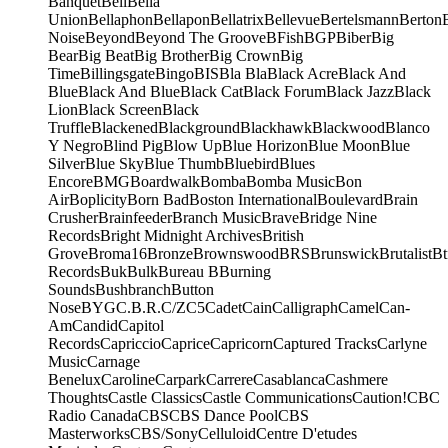
Banquet
Bell
Bella
Union
Bellaphon
Bellapon
Bellatrix
Bellevue
Bertelsmann
Berton
Noise
Beyond
Beyond The Groove
BFish
BGP
Biber
Big
Bear
Big Beat
Big Brother
Big Crown
Big
Time
Billingsgate
Bingo
BIS
Bla Bla
Black Acre
Black And
Blue
Black And Blue
Black Cat
Black Forum
Black Jazz
Black
Lion
Black Screen
Black
Truffle
Blackened
Blackground
Blackhawk
Blackwood
Blanco
Y Negro
Blind Pig
Blow Up
Blue Horizon
Blue Moon
Blue
Silver
Blue Sky
Blue Thumb
Bluebird
Blues
Encore
BMG
Boardwalk
Bomba
Bomba Music
Bon
Air
Boplicity
Born Bad
Boston International
Boulevard
Brain
Crusher
Brainfeeder
Branch Music
Brave
Bridge Nine
Records
Bright Midnight Archives
British
Grove
Broma16
Bronze
Brownswood
BRS
Brunswick
Brutalist
Bt
Records
Buk
Bulk
Bureau B
Burning
Sounds
Bushbranch
Button
Nose
BYG
C.B.R.
C/Z
C5
Cadet
Cain
Calligraph
Camel
Can-
Am
Candid
Capitol
Records
Capriccio
Caprice
Capricorn
Captured Tracks
Carlyne
Music
Carnage
Benelux
Caroline
Carpark
Carrere
Casablanca
Cashmere
Thoughts
Castle Classics
Castle Communications
Caution!
CBC
Radio Canada
CBS
CBS Dance Pool
CBS
Masterworks
CBS/Sony
Celluloid
Centre D'etudes