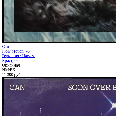
Can
Flow Motion '76
Германия /
Harvest
Краутрок
Оригинал
NM/EX
11 390
руб.