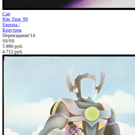
Can
Rite Time '89
Европа /
Краутрок
Переиздание'14
SS/SS
5 890 руб.
4 712
руб.