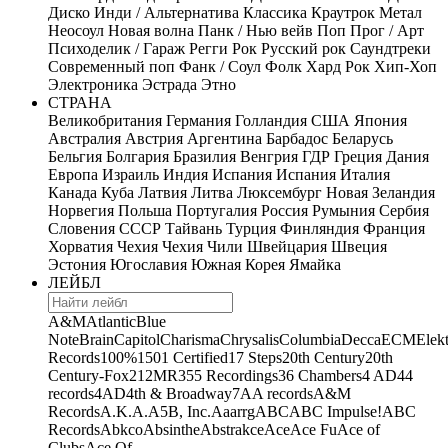
Диско
Инди / Альтернатива
Классика
Краутрок
Метал
Неосоул
Новая волна
Панк / Нью вейв
Поп
Прог / Арт
Психоделик / Гараж
Регги
Рок
Русский рок
Саундтреки
Современный поп
Фанк / Соул
Фолк
Хард Рок
Хип-Хоп
Электроника
Эстрада
Этно
СТРАНА
Великобритания
Германия
Голландия
США
Япония
Австралия
Австрия
Аргентина
Барбадос
Беларусь
Бельгия
Болгария
Бразилия
Венгрия
ГДР
Греция
Дания
Европа
Израиль
Индия
Испания
Испания
Италия
Канада
Куба
Латвия
Литва
Люксембург
Новая Зеландия
Норвегия
Польша
Португалия
Россия
Румыния
Сербия
Словения
СССР
Тайвань
Турция
Финляндия
Франция
Хорватия
Чехия
Чехия
Чили
Швейцария
Швеция
Эстония
Югославия
Южная Корея
Ямайка
ЛЕЙБЛ
A&M
Atlantic
Blue
Note
Brain
Capitol
Charisma
Chrysalis
Columbia
Decca
ECM
Elek
Records
100%
1501 Certified
17 Steps
20th Century
20th
Century-Fox
21
2MR
355 Recordings
36 Chambers
4 AD
44
records
4AD
4th & Broadway
7A
A records
A&M
Records
A.K.A.
A5B, Inc.
Aaarrg
ABC
ABC Impulse!
ABC
Records
Abkco
Absinthe
Abstrakce
Ace
Ace Fu
Ace of
Clubs
Ace Of