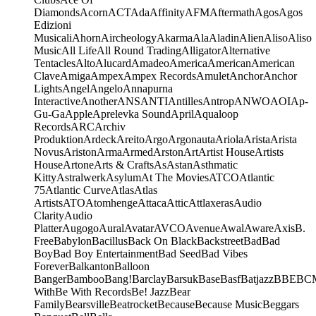
Diamonds
Acorn
ACT
Ada
Affinity
AFM
Aftermath
Agos
Agos
Edizioni
Musicali
Ahorn
Aircheology
Akarma
Ala
Aladin
Alien
Aliso
Aliso
Music
All Life
All Round Trading
Alligator
Alternative
Tentacles
Alto
Alucard
Amadeo
America
American
American
Clave
Amiga
Ampex
Ampex Records
Amulet
Anchor
Anchor
Lights
Angel
Angelo
Annapurna
Interactive
Another
ANS
ANTI
Antilles
Antrop
ANWO
AOI
Ap-
Gu-Ga
Apple
Aprelevka Sound
April
Aqualoop
Records
ARC
Archiv
Produktion
Ardeck
Areito
Argo
Argonauta
Ariola
Arista
Arista
Novus
Ariston
Arma
Armed
Arston
Art
Artist House
Artists
House
Artone
Arts & Crafts
As
Astan
Asthmatic
Kitty
Astralwerk
Asylum
At The Movies
ATCO
Atlantic
75
Atlantic Curve
Atlas
Atlas
Artists
ATO
Atomhenge
Attaca
Attic
Attlaxeras
Audio
Clarity
Audio
Platter
Augogo
Aural
Avatar
AVCO
Avenue
Awal
Aware
Axis
B.
Free
Babylon
Bacillus
Back On Black
Backstreet
Bad
Bad
Boy
Bad Boy Entertainment
Bad Seed
Bad Vibes
Forever
Balkanton
Balloon
Banger
Bamboo
Bang!
Barclay
Barsuk
Base
Basf
Batjazz
BBE
BC
With
Be With Records
Be! Jazz
Bear
Family
Bearsville
Beatrocket
Because
Because Music
Beggars