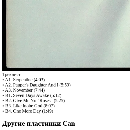
Треклист
• A1. Serpentine (4:03)
• A2. Pauper's Daughter And I (5:59)
• A3. November (7:44)
• B1. Seven Days Awake (5:12)
• B2. Give Me No "Roses" (5:25)
• B3. Like Inobe God (8:07)
• B4. One More Day (1:49)
Другие пластинки Can