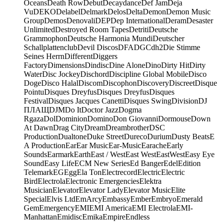
Oceans
Death Row
Debut
Decaydance
Def Jam
Deja
Vu
DEKO
Delabel
Delmark
Delos
Delta
Demon
Demon Music
Group
Demos
Denovali
DEP
Dep International
Deram
Desaster
Unlimited
Destroyed Room Tapes
Detriti
Deutsche
Grammophon
Deutsche Harmonia Mundi
Deutscher
Schallplattenclub
Devil Discos
DFA
DGC
dh2
Die Stimme
Seines Herrn
Different
Diggers
Factory
Dimensions
Dindisc
Dine Alone
Dino
Dirty Hit
Dirty
Water
Disc Jockey
Dischord
Discipline Global Mobile
Disco
Doge
Disco Halal
Discom
Discophon
Discovery
Discreet
Disque
Pointu
Disques Dreyfus
Disques Dreyfus
Disques
Festival
Disques Jacques Canetti
Disques Swing
Division
DJ
ПЛАЩ
DJM
Do It
Doctor Jazz
Dogma
Rgaza
Dol
Dominion
Domino
Don Giovanni
Dormouse
Down
At Dawn
Drag City
Dream
Dreambrother
DSC
Production
Dualtone
Duke Street
Dureco
Durium
Dusty Beats
E
A Production
Ear
Ear Music
Ear-Music
Earache
Early
Sounds
Earmark
Earth
East / West
East West
EastWest
Easy Eye
Sound
Easy Life
ECM New Series
Ed Banger
Edel
Edition
Telemark
EG
Egg
Ela Ton
Electrecord
Electric
Electric
Bird
Electrola
Electronic Emergencies
Elektra
Musician
Elevator
Elevator Lady
Elevator Music
Elite
Special
Elvis Ltd
EmArcy
Embassy
Ember
Embryo
Emerald
Gem
Emergency
EMI
EMI America
EMI Electrola
EMI-
Manhattan
Emidisc
Emika
Empire
Endless