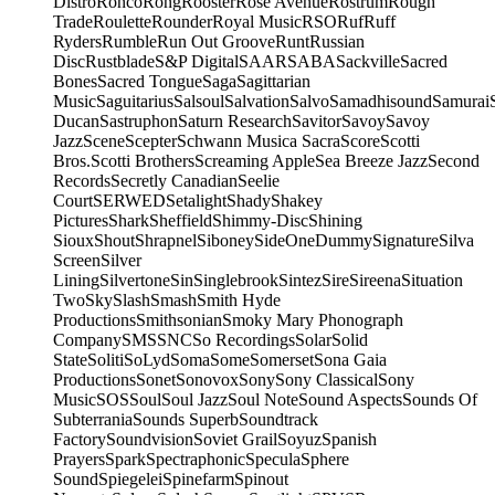
Distro
Ronco
Rong
Rooster
Rose Avenue
Rostrum
Rough
Trade
Roulette
Rounder
Royal Music
RSO
Ruf
Ruff
Ryders
Rumble
Run Out Groove
Runt
Russian
Disc
Rustblade
S&P Digital
SAAR
SABA
Sackville
Sacred
Bones
Sacred Tongue
Saga
Sagittarian
Music
Saguitarius
Salsoul
Salvation
Salvo
Samadhisound
Samurai
Ducan
Sastruphon
Saturn Research
Savitor
Savoy
Savoy
Jazz
Scene
Scepter
Schwann Musica Sacra
Score
Scotti
Bros.
Scotti Brothers
Screaming Apple
Sea Breeze Jazz
Second
Records
Secretly Canadian
Seelie
Court
SERWED
Setalight
Shady
Shakey
Pictures
Shark
Sheffield
Shimmy-Disc
Shining
Sioux
Shout
Shrapnel
Siboney
SideOneDummy
Signature
Silva
Screen
Silver
Lining
Silvertone
Sin
Singlebrook
Sintez
Sire
Sireena
Situation
Two
Sky
Slash
Smash
Smith Hyde
Productions
Smithsonian
Smoky Mary Phonograph
Company
SMS
SNC
So Recordings
Solar
Solid
State
Soliti
SoLyd
Soma
Some
Somerset
Sona Gaia
Productions
Sonet
Sonovox
Sony
Sony Classical
Sony
Music
SOS
Soul
Soul Jazz
Soul Note
Sound Aspects
Sounds Of
Subterrania
Sounds Superb
Soundtrack
Factory
Soundvision
Soviet Grail
Soyuz
Spanish
Prayers
Spark
Spectraphonic
Specula
Sphere
Sound
Spiegelei
Spinefarm
Spinout