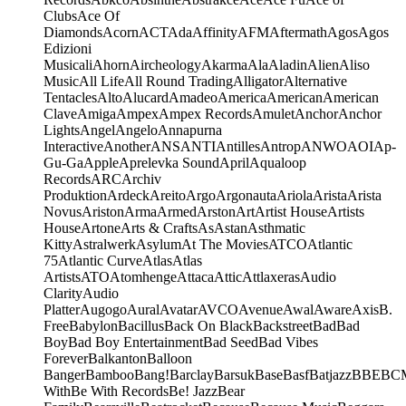
Clubs
Ace Of
Diamonds
Acorn
ACT
Ada
Affinity
AFM
Aftermath
Agos
Agos
Edizioni
Musicali
Ahorn
Aircheology
Akarma
Ala
Aladin
Alien
Aliso
Music
All Life
All Round Trading
Alligator
Alternative
Tentacles
Alto
Alucard
Amadeo
America
American
American
Clave
Amiga
Ampex
Ampex Records
Amulet
Anchor
Anchor
Lights
Angel
Angelo
Annapurna
Interactive
Another
ANS
ANTI
Antilles
Antrop
ANWO
AOI
Ap-
Gu-Ga
Apple
Aprelevka Sound
April
Aqualoop
Records
ARC
Archiv
Produktion
Ardeck
Areito
Argo
Argonauta
Ariola
Arista
Arista
Novus
Ariston
Arma
Armed
Arston
Art
Artist House
Artists
House
Artone
Arts & Crafts
As
Astan
Asthmatic
Kitty
Astralwerk
Asylum
At The Movies
ATCO
Atlantic
75
Atlantic Curve
Atlas
Atlas
Artists
ATO
Atomhenge
Attaca
Attic
Attlaxeras
Audio
Clarity
Audio
Platter
Augogo
Aural
Avatar
AVCO
Avenue
Awal
Aware
Axis
B.
Free
Babylon
Bacillus
Back On Black
Backstreet
Bad
Bad
Boy
Bad Boy Entertainment
Bad Seed
Bad Vibes
Forever
Balkanton
Balloon
Banger
Bamboo
Bang!
Barclay
Barsuk
Base
Basf
Batjazz
BBE
BC
With
Be With Records
Be! Jazz
Bear