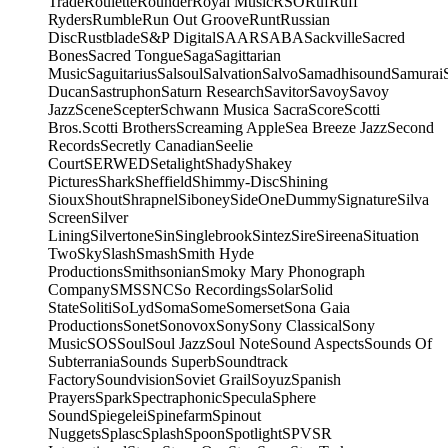
Trade
Roulette
Rounder
Royal Music
RSO
Ruf
Ruff
Ryders
Rumble
Run Out Groove
Runt
Russian
Disc
Rustblade
S&P Digital
SAAR
SABA
Sackville
Sacred
Bones
Sacred Tongue
Saga
Sagittarian
Music
Saguitarius
Salsoul
Salvation
Salvo
Samadhisound
Samurai
Ducan
Sastruphon
Saturn Research
Savitor
Savoy
Savoy
Jazz
Scene
Scepter
Schwann Musica Sacra
Score
Scotti
Bros.
Scotti Brothers
Screaming Apple
Sea Breeze Jazz
Second
Records
Secretly Canadian
Seelie
Court
SERWED
Setalight
Shady
Shakey
Pictures
Shark
Sheffield
Shimmy-Disc
Shining
Sioux
Shout
Shrapnel
Siboney
SideOneDummy
Signature
Silva
Screen
Silver
Lining
Silvertone
Sin
Singlebrook
Sintez
Sire
Sireena
Situation
Two
Sky
Slash
Smash
Smith Hyde
Productions
Smithsonian
Smoky Mary Phonograph
Company
SMS
SNC
So Recordings
Solar
Solid
State
Soliti
SoLyd
Soma
Some
Somerset
Sona Gaia
Productions
Sonet
Sonovox
Sony
Sony Classical
Sony
Music
SOS
Soul
Soul Jazz
Soul Note
Sound Aspects
Sounds Of
Subterrania
Sounds Superb
Soundtrack
Factory
Soundvision
Soviet Grail
Soyuz
Spanish
Prayers
Spark
Spectraphonic
Specula
Sphere
Sound
Spiegelei
Spinefarm
Spinout
Nuggets
Splasc
Splash
Spoon
Spotlight
SPV
SR