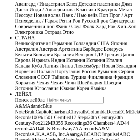
Авангард / Индастриал
Блюз
Детские пластинки
Джаз
Диско
Инди / Альтернатива
Классика
Краутрок
Метал
Неосоул
Новая волна
Панк / Нью вейв
Поп
Прог / Арт
Психоделик / Гараж
Регги
Рок
Русский рок
Саундтреки
Современный поп
Фанк / Соул
Фолк
Хард Рок
Хип-Хоп
Электроника
Эстрада
Этно
СТРАНА
Великобритания
Германия
Голландия
США
Япония
Австралия
Австрия
Аргентина
Барбадос
Беларусь
Бельгия
Болгария
Бразилия
Венгрия
ГДР
Греция
Дания
Европа
Израиль
Индия
Испания
Испания
Италия
Канада
Куба
Латвия
Литва
Люксембург
Новая Зеландия
Норвегия
Польша
Португалия
Россия
Румыния
Сербия
Словения
СССР
Тайвань
Турция
Финляндия
Франция
Хорватия
Чехия
Чехия
Чили
Швейцария
Швеция
Эстония
Югославия
Южная Корея
Ямайка
ЛЕЙБЛ
Поиск лейбла
A&M
Atlantic
Blue
Note
Brain
Capitol
Charisma
Chrysalis
Columbia
Decca
ECM
Elek
Records
100%
1501 Certified
17 Steps
20th Century
20th
Century-Fox
21
2MR
355 Recordings
36 Chambers
4 AD
44
records
4AD
4th & Broadway
7A
A records
A&M
Records
A.K.A.
A5B, Inc.
Aaarrg
ABC
ABC Impulse!
ABC
Records
Abkco
Absinthe
Abstrakce
Ace
Ace Fu
Ace of