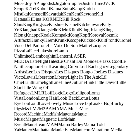
Music
Joy
JSP
Jugodisk
Jugoton
Jupiter
Justin Time
JVC
K
Scope
K-Tel
Kabuki
Kama Sutra
Kapp
Karkia
Mistika
Karussell
Kavardak
Ken
Kent
Keytone
Kid
Katana
KIDina KORNER
Kill Rock
Stars
King
Kingsize
Kirshner
Kismet
Kitchenware
Kitty-
Yo
Klangbad
Klangstelle
Klein
Klimt
Kling Klang
Kling
Klong
Knappe
Koala
Kompakt
Kong
Kopf
Korova
Kozmik
Artifactz
Kranky
Krem
Krunk
Kscope
Kuckuck
KultFront
Kurone
Voce Del Padrone
La Voix De Son Maitre
Lacquer
Pizza
LaFace
Lakeshore
Lamb
Unlimited
Lamborghini
Lantern
LASER
MEDIA
LateNightTales
Le Chant Du Monde
Le Jazz Cool
Le
Narthecophore
Leaf
Learning Curve
Left Ear
Legacy
Legendary
Artists
Leo
Les Disques
Les Disques Bongo Joe
Les Disques
Victo
Lewis
Liberation
Liberty
Light In The Attic
Lil'
Chief
Lilith
Limelight
Line
Line/OutLine
Link
Little David
Little
Star
Little Wing Of
Refugees
LMLR
Lofi
Logic
Logo
Lollipop
Loma
Vista
London
Long Hair
Look Back
Lotus
Lotus
Eye
Lou
Loud
Love
Lovely Music
LoveTap
Luaka Bop
Lucky
Pigs
M&L
M2
M2BA
MA
MA Music
Mac's
Record
Machina
Madfish
Magenta
Magic
Music
Magnet
Magnetic Loft
Main
Event
Mainstream
MAM
Mama Barley
Mama Told
Ya
Mango
Manhattan
Manic Ears
Manticore
Marathon Media