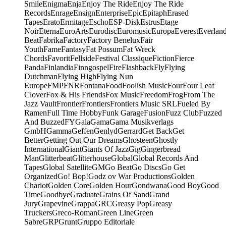
Smile
Enigma
Enja
Enjoy The Ride
Enjoy The Ride
Records
Enrage
Ensign
Enterprise
Epic
Epitaph
Erased
Tapes
Erato
Ermitage
Escho
ESP-Disk
Estrus
Etage
Noir
Eterna
EuroArts
Eurodisc
Euromusic
Europa
Everest
Everlan
Beat
Fabrika
Factory
Factory Benelux
Fair
Youth
Fame
Fantasy
Fat Possum
Fat Wreck
Chords
Favorit
Fellside
Festival Classique
Fiction
Fierce
Panda
Finlandia
Finngospel
Fire
Flashback
Fly
Flying
Dutchman
Flying High
Flying Nun
Europe
FMP
FNR
Fontana
Food
Foolish Music
Four
Four Leaf
Clover
Fox & His Friends
Fox Music
Freedom
Frog
From The
Jazz Vault
Frontier
Frontiers
Frontiers Music SRL
Fueled By
Ramen
Full Time Hobby
Funk Garage
Fusion
Fuzz Club
Fuzzed
And Buzzed
FY
Gala
Gama
Gama Musikverlags
GmbH
Gamma
Geffen
Genlyd
Gerrard
Get Back
Get
Better
Getting Out Our Dreams
Ghosteen
Ghostly
International
Giant
Giants Of Jazz
Gig
Gingerbread
Man
Glitterbeat
Glitterhouse
Global
Global Records And
Tapes
Global Satellite
GM
Go Beat
Go Discs
Go Get
Organized
Go! Bop!
Godz ov War Productions
Golden
Chariot
Golden Core
Golden Hour
Gondwana
Good Boy
Good
Time
Goodbye
Graduate
Grains Of Sand
Grand
Jury
Grapevine
Grappa
GRC
Greasy Pop
Greasy
Truckers
Greco-Roman
Green Line
Green
Sabre
GRP
Grunt
Gruppo Editoriale