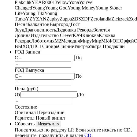
Plakcılık
YEAR0001
Yellow
Yona
You've
Changed
Young
Young God
Young Money
Young Stoner
Life
Young Tiki
Young
Turks
YZY
ZAN
Zapisy
Zappa
ZBS
ZDF
Zerolandia
Zickzack
Zod
Песня
Балкантон
Выргород
Гост
Звук
Драгоценность
Дядюшка Рекордс
Золотая
Долина
Издательство Clever
КАЧ
Клюква
Клюква
Рекордс
Лоботомия
М2
Мелодия
МируМир
МКФОН
Орфей
О
ВЫХОД
ПСГ
Сибирь
Сияние
Ультра
Ультра Продакшн
ГОД Записи
С
|
По
ГОД Выпуска
С
|
По
Цена (руб.)
От
|
До
Состояние
Оригинал
Переиздание
Раритеты
Новый винил
Сбросить
Искать в lp
Поиск только по разделу LP. Если хотите искать по CD,
перейдите, пожалуйста, в раздел
CD
.