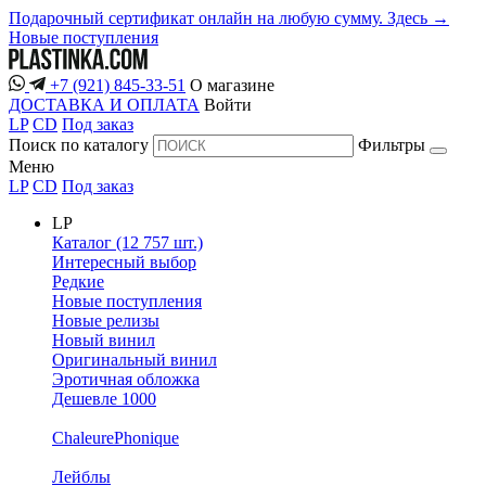
Подарочный сертификат онлайн на любую сумму. Здесь →
Новые поступления
+7 (921) 845-33-51
О магазине
ДОСТАВКА И ОПЛАТА
Войти
LP
CD
Под заказ
Поиск по каталогу
Фильтры
Меню
LP
CD
Под заказ
LP
Каталог (12 757 шт.)
Интересный выбор
Редкие
Новые поступления
Новые релизы
Новый винил
Оригинальный винил
Эротичная обложка
Дешевле 1000
ChaleurePhonique
Лейблы