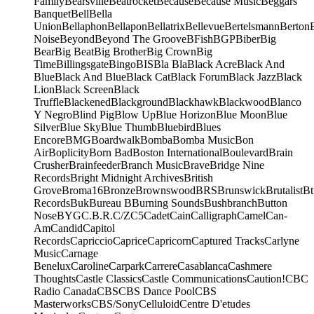
Family
Bearsville
Beatrocket
Because
Because Music
Beggars
Banquet
Bell
Bella
Union
Bellaphon
Bellapon
Bellatrix
Bellevue
Bertelsmann
Berton
Noise
Beyond
Beyond The Groove
BFish
BGP
Biber
Big
Bear
Big Beat
Big Brother
Big Crown
Big
Time
Billingsgate
Bingo
BIS
Bla Bla
Black Acre
Black And
Blue
Black And Blue
Black Cat
Black Forum
Black Jazz
Black
Lion
Black Screen
Black
Truffle
Blackened
Blackground
Blackhawk
Blackwood
Blanco
Y Negro
Blind Pig
Blow Up
Blue Horizon
Blue Moon
Blue
Silver
Blue Sky
Blue Thumb
Bluebird
Blues
Encore
BMG
Boardwalk
Bomba
Bomba Music
Bon
Air
Boplicity
Born Bad
Boston International
Boulevard
Brain
Crusher
Brainfeeder
Branch Music
Brave
Bridge Nine
Records
Bright Midnight Archives
British
Grove
Broma16
Bronze
Brownswood
BRS
Brunswick
Brutalist
Bt
Records
Buk
Bureau B
Burning Sounds
Bushbranch
Button
Nose
BYG
C.B.R.
C/Z
C5
Cadet
Cain
Calligraph
Camel
Can-
Am
Candid
Capitol
Records
Capriccio
Caprice
Capricorn
Captured Tracks
Carlyne
Music
Carnage
Benelux
Caroline
Carpark
Carrere
Casablanca
Cashmere
Thoughts
Castle Classics
Castle Communications
Caution!
CBC
Radio Canada
CBS
CBS Dance Pool
CBS
Masterworks
CBS/Sony
Celluloid
Centre D'etudes