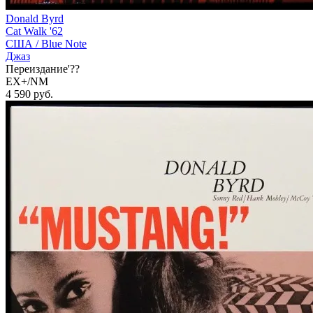
Donald Byrd
Cat Walk '62
США /
Blue Note
Джаз
Переиздание'??
EX+/NM
4 590
руб.