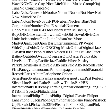
Wave
NGM
Nice Guys
Nice Life
Nikitin Music Group
Ninja
Tune
No Coincidence
No
Label
Noise
Nonesuch
Nooirax
Normal
Norton
Not Now
Not
Now Music
Not On
Label
Noton
Nova
Novus
NPG
Nubian
Nuclear Blast
Null
Corporation
Number One Essentials
Numero
Uno
NYJO
Oasis
OBE
Ode
Odeon
Offen Music
Ogun
Oh
Boy
OHR
Ohrwaschl
Ohrwurm
Okeh
Old Town
Olivia
One
Little Independent
One Little Indian
One More
Martyr
Opal
Open
Open Bar Entertainment
OPP World
Wide
Opus
Orbis
Orfeo
ORG
Org Music
Oriana
Original Jazz
Classics
Other People
Other Voices
OUT
Out Of Line
Outer
Battery
Outsider
Ovation
Overseas
Owl
Oyster
Pablo
Pablo
Live
Pablo Today
Pacific Jazz
Paddle Wheel
Paisley
Park
Paladyn
Palo Alto
Palo Alto Jazz
Palo Alto Records
Palto
Flats
Panegyric
Panorama
Panton
Papagayo
Paranoid
Paranoid
Records
Paris Album
Parlophone Odeon
Series
Parrot
Partisan
Pasha
Passport
Passport Jazz
Past Perfect
Silver Line
Pastels
Pathe
Pausa
Paw Tracks
Pax
PBR
International
PDU
Penny Farthing
Pepita
Periodica
pgLang
PGP
RTB
Phil Spector
Philadelphia
International
Philips
Philips
Philips Digital Classics
Philpot
Lane
Phono Suecia
Phonogram
Phontastic
Piano Piano
Pias
Pick
Up
Pickwick
Pickwick/33
Pie
Pieater
Pilz
Pink Elephant
Pink
Floyd
Pinkflag
Plane
Planet
Play It Again Sam
Play