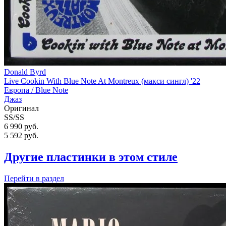
Donald Byrd
Live Cookin With Blue Note At Montreux (макси сингл) '22
Европа /
Blue Note
Джаз
Оригинал
SS/SS
6 990 руб.
5 592
руб.
Другие пластинки в этом стиле
Перейти
в раздел