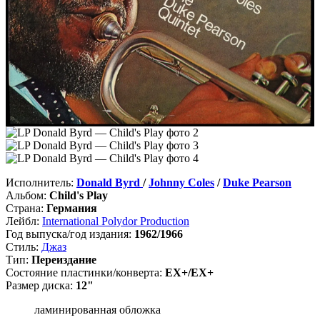
Исполнитель:
Donald Byrd
/
Johnny Coles
/
Duke Pearson
Альбом:
Child's Play
Страна:
Германия
Лейбл:
International Polydor Production
Год выпуска/год издания:
1962/1966
Стиль:
Джаз
Тип:
Переиздание
Состояние пластинки/конверта:
EX+/EX+
Размер диска:
12"
ламинированная обложка