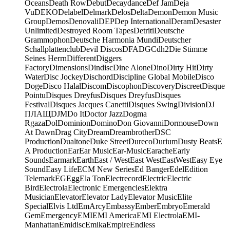
Oceans
Death Row
Debut
Decaydance
Def Jam
Deja
Vu
DEKO
Delabel
Delmark
Delos
Delta
Demon
Demon Music
Group
Demos
Denovali
DEP
Dep International
Deram
Desaster
Unlimited
Destroyed Room Tapes
Detriti
Deutsche
Grammophon
Deutsche Harmonia Mundi
Deutscher
Schallplattenclub
Devil Discos
DFA
DGC
dh2
Die Stimme
Seines Herrn
Different
Diggers
Factory
Dimensions
Dindisc
Dine Alone
Dino
Dirty Hit
Dirty
Water
Disc Jockey
Dischord
Discipline Global Mobile
Disco
Doge
Disco Halal
Discom
Discophon
Discovery
Discreet
Disque
Pointu
Disques Dreyfus
Disques Dreyfus
Disques
Festival
Disques Jacques Canetti
Disques Swing
Division
DJ
ПЛАЩ
DJM
Do It
Doctor Jazz
Dogma
Rgaza
Dol
Dominion
Domino
Don Giovanni
Dormouse
Down
At Dawn
Drag City
Dream
Dreambrother
DSC
Production
Dualtone
Duke Street
Dureco
Durium
Dusty Beats
E
A Production
Ear
Ear Music
Ear-Music
Earache
Early
Sounds
Earmark
Earth
East / West
East West
EastWest
Easy Eye
Sound
Easy Life
ECM New Series
Ed Banger
Edel
Edition
Telemark
EG
Egg
Ela Ton
Electrecord
Electric
Electric
Bird
Electrola
Electronic Emergencies
Elektra
Musician
Elevator
Elevator Lady
Elevator Music
Elite
Special
Elvis Ltd
EmArcy
Embassy
Ember
Embryo
Emerald
Gem
Emergency
EMI
EMI America
EMI Electrola
EMI-
Manhattan
Emidisc
Emika
Empire
Endless