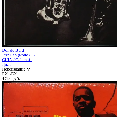
Donald Byrd
Jazz Lab (моно) '57
США /
Columbia
Джаз
Переиздание'??
EX+/EX+
4 590
руб.