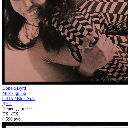
Donald Byrd
Mustang! '66
США /
Blue Note
Джаз
Переиздание'??
EX+/EX+
4 590
руб.