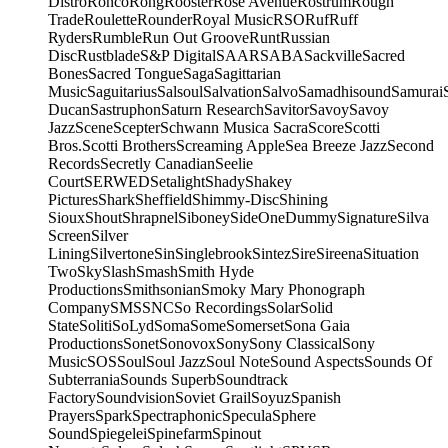
Distro
Ronco
Rong
Rooster
Rose Avenue
Rostrum
Rough
Trade
Roulette
Rounder
Royal Music
RSO
Ruf
Ruff
Ryders
Rumble
Run Out Groove
Runt
Russian
Disc
Rustblade
S&P Digital
SAAR
SABA
Sackville
Sacred
Bones
Sacred Tongue
Saga
Sagittarian
Music
Saguitarius
Salsoul
Salvation
Salvo
Samadhisound
Samurai
Ducan
Sastruphon
Saturn Research
Savitor
Savoy
Savoy
Jazz
Scene
Scepter
Schwann Musica Sacra
Score
Scotti
Bros.
Scotti Brothers
Screaming Apple
Sea Breeze Jazz
Second
Records
Secretly Canadian
Seelie
Court
SERWED
Setalight
Shady
Shakey
Pictures
Shark
Sheffield
Shimmy-Disc
Shining
Sioux
Shout
Shrapnel
Siboney
SideOneDummy
Signature
Silva
Screen
Silver
Lining
Silvertone
Sin
Singlebrook
Sintez
Sire
Sireena
Situation
Two
Sky
Slash
Smash
Smith Hyde
Productions
Smithsonian
Smoky Mary Phonograph
Company
SMS
SNC
So Recordings
Solar
Solid
State
Soliti
SoLyd
Soma
Some
Somerset
Sona Gaia
Productions
Sonet
Sonovox
Sony
Sony Classical
Sony
Music
SOS
Soul
Soul Jazz
Soul Note
Sound Aspects
Sounds Of
Subterrania
Sounds Superb
Soundtrack
Factory
Soundvision
Soviet Grail
Soyuz
Spanish
Prayers
Spark
Spectraphonic
Specula
Sphere
Sound
Spiegelei
Spinefarm
Spinout