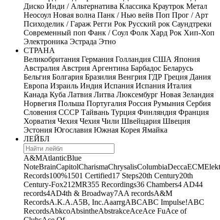
Диско
Инди / Альтернатива
Классика
Краутрок
Метал
Неосоул
Новая волна
Панк / Нью вейв
Поп
Прог / Арт
Психоделик / Гараж
Регги
Рок
Русский рок
Саундтреки
Современный поп
Фанк / Соул
Фолк
Хард Рок
Хип-Хоп
Электроника
Эстрада
Этно
СТРАНА
Великобритания
Германия
Голландия
США
Япония
Австралия
Австрия
Аргентина
Барбадос
Беларусь
Бельгия
Болгария
Бразилия
Венгрия
ГДР
Греция
Дания
Европа
Израиль
Индия
Испания
Испания
Италия
Канада
Куба
Латвия
Литва
Люксембург
Новая Зеландия
Норвегия
Польша
Португалия
Россия
Румыния
Сербия
Словения
СССР
Тайвань
Турция
Финляндия
Франция
Хорватия
Чехия
Чехия
Чили
Швейцария
Швеция
Эстония
Югославия
Южная Корея
Ямайка
ЛЕЙБЛ
A&M
Atlantic
Blue
Note
Brain
Capitol
Charisma
Chrysalis
Columbia
Decca
ECM
Elek
Records
100%
1501 Certified
17 Steps
20th Century
20th
Century-Fox
21
2MR
355 Recordings
36 Chambers
4 AD
44
records
4AD
4th & Broadway
7A
A records
A&M
Records
A.K.A.
A5B, Inc.
Aaarrg
ABC
ABC Impulse!
ABC
Records
Abkco
Absinthe
Abstrakce
Ace
Ace Fu
Ace of
Clubs
Ace Of