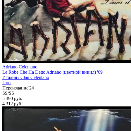
Adriano Celentano
Le Robe Che Ha Detto Adriano (цветной винил) '69
Италия /
Clan Celentano
Поп
Переиздание'24
SS/SS
5 390 руб.
4 312
руб.