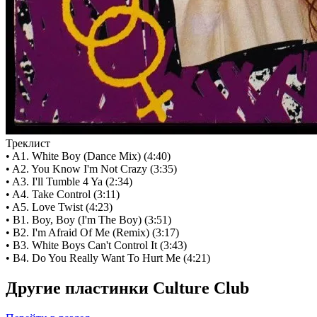
Треклист
• A1. White Boy (Dance Mix) (4:40)
• A2. You Know I'm Not Crazy (3:35)
• A3. I'll Tumble 4 Ya (2:34)
• A4. Take Control (3:11)
• A5. Love Twist (4:23)
• B1. Boy, Boy (I'm The Boy) (3:51)
• B2. I'm Afraid Of Me (Remix) (3:17)
• B3. White Boys Can't Control It (3:43)
• B4. Do You Really Want To Hurt Me (4:21)
Другие пластинки Culture Club