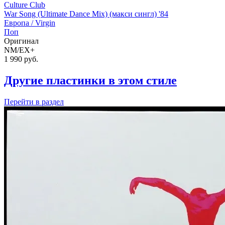
Culture Club
War Song (Ultimate Dance Mix) (макси сингл) '84
Европа /
Virgin
Поп
Оригинал
NM/EX+
1 990
руб.
Другие пластинки в этом стиле
Перейти
в раздел