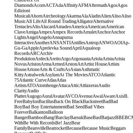
Diamonds
Acorn
ACT
Ada
Affinity
AFM
Aftermath
Agos
Agos
Edizioni
Musicali
Ahorn
Aircheology
Akarma
Ala
Aladin
Alien
Aliso
Aliso
Music
All Life
All Round Trading
Alligator
Alternative
Tentacles
Alto
Alucard
Amadeo
America
American
American
Clave
Amiga
Ampex
Ampex Records
Amulet
Anchor
Anchor
Lights
Angel
Angelo
Annapurna
Interactive
Another
ANS
ANTI
Antilles
Antrop
ANWO
AOI
Ap-
Gu-Ga
Apple
Aprelevka Sound
April
Aqualoop
Records
ARC
Archiv
Produktion
Ardeck
Areito
Argo
Argonauta
Ariola
Arista
Arista
Novus
Ariston
Arma
Armed
Arston
Art
Artist House
Artists
House
Artone
Arts & Crafts
As
Astan
Asthmatic
Kitty
Astralwerk
Asylum
At The Movies
ATCO
Atlantic
75
Atlantic Curve
Atlas
Atlas
Artists
ATO
Atomhenge
Attaca
Attic
Attlaxeras
Audio
Clarity
Audio
Platter
Augogo
Aural
Avatar
AVCO
Avenue
Awal
Aware
Axis
B.
Free
Babylon
Bacillus
Back On Black
Backstreet
Bad
Bad
Boy
Bad Boy Entertainment
Bad Seed
Bad Vibes
Forever
Balkanton
Balloon
Banger
Bamboo
Bang!
Barclay
Barsuk
Base
Basf
Batjazz
BBE
BC
With
Be With Records
Be! Jazz
Bear
Family
Bearsville
Beatrocket
Because
Because Music
Beggars