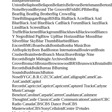
Banquet
Bell
Bella
Union
Bellaphon
Bellapon
Bellatrix
Bellevue
Bertelsmann
Berton
Noise
Beyond
Beyond The Groove
BFish
BGP
Biber
Big
Bear
Big Beat
Big Brother
Big Crown
Big
Time
Billingsgate
Bingo
BIS
Bla Bla
Black Acre
Black And
Blue
Black And Blue
Black Cat
Black Forum
Black Jazz
Black
Lion
Black Screen
Black
Truffle
Blackened
Blackground
Blackhawk
Blackwood
Blanco
Y Negro
Blind Pig
Blow Up
Blue Horizon
Blue Moon
Blue
Silver
Blue Sky
Blue Thumb
Bluebird
Blues
Encore
BMG
Boardwalk
Bomba
Bomba Music
Bon
Air
Boplicity
Born Bad
Boston International
Boulevard
Brain
Crusher
Brainfeeder
Branch Music
Brave
Bridge Nine
Records
Bright Midnight Archives
British
Grove
Broma16
Bronze
Brownswood
BRS
Brunswick
Brutalist
Bt
Records
Buk
Bulk
Bureau B
Burning
Sounds
Bushbranch
Button
Nose
BYG
C.B.R.
C/Z
C5
Cadet
Cain
Calligraph
Camel
Can-
Am
Candid
Capitol
Records
Capriccio
Caprice
Capricorn
Captured Tracks
Carlyne
Music
Carnage
Benelux
Caroline
Carpark
Carrere
Casablanca
Cashmere
Thoughts
Castle Classics
Castle Communications
Caution!
CBC
Radio Canada
CBS
CBS Dance Pool
CBS
Masterworks
CBS/Sony
Celluloid
Centre D'etudes