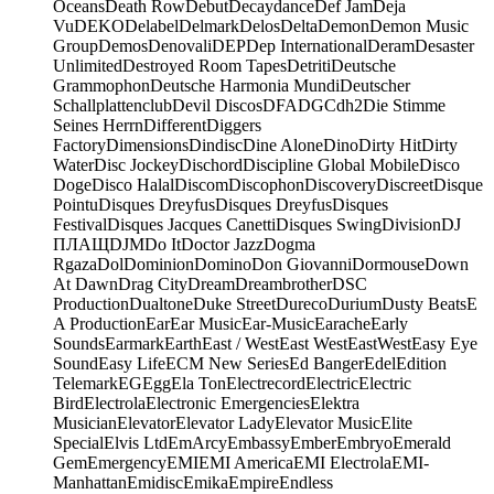
Oceans
Death Row
Debut
Decaydance
Def Jam
Deja
Vu
DEKO
Delabel
Delmark
Delos
Delta
Demon
Demon Music
Group
Demos
Denovali
DEP
Dep International
Deram
Desaster
Unlimited
Destroyed Room Tapes
Detriti
Deutsche
Grammophon
Deutsche Harmonia Mundi
Deutscher
Schallplattenclub
Devil Discos
DFA
DGC
dh2
Die Stimme
Seines Herrn
Different
Diggers
Factory
Dimensions
Dindisc
Dine Alone
Dino
Dirty Hit
Dirty
Water
Disc Jockey
Dischord
Discipline Global Mobile
Disco
Doge
Disco Halal
Discom
Discophon
Discovery
Discreet
Disque
Pointu
Disques Dreyfus
Disques Dreyfus
Disques
Festival
Disques Jacques Canetti
Disques Swing
Division
DJ
ПЛАЩ
DJM
Do It
Doctor Jazz
Dogma
Rgaza
Dol
Dominion
Domino
Don Giovanni
Dormouse
Down
At Dawn
Drag City
Dream
Dreambrother
DSC
Production
Dualtone
Duke Street
Dureco
Durium
Dusty Beats
E
A Production
Ear
Ear Music
Ear-Music
Earache
Early
Sounds
Earmark
Earth
East / West
East West
EastWest
Easy Eye
Sound
Easy Life
ECM New Series
Ed Banger
Edel
Edition
Telemark
EG
Egg
Ela Ton
Electrecord
Electric
Electric
Bird
Electrola
Electronic Emergencies
Elektra
Musician
Elevator
Elevator Lady
Elevator Music
Elite
Special
Elvis Ltd
EmArcy
Embassy
Ember
Embryo
Emerald
Gem
Emergency
EMI
EMI America
EMI Electrola
EMI-
Manhattan
Emidisc
Emika
Empire
Endless