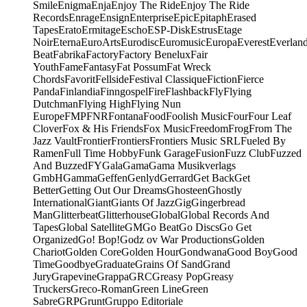
Smile
Enigma
Enja
Enjoy The Ride
Enjoy The Ride
Records
Enrage
Ensign
Enterprise
Epic
Epitaph
Erased
Tapes
Erato
Ermitage
Escho
ESP-Disk
Estrus
Etage
Noir
Eterna
EuroArts
Eurodisc
Euromusic
Europa
Everest
Everlan
Beat
Fabrika
Factory
Factory Benelux
Fair
Youth
Fame
Fantasy
Fat Possum
Fat Wreck
Chords
Favorit
Fellside
Festival Classique
Fiction
Fierce
Panda
Finlandia
Finngospel
Fire
Flashback
Fly
Flying
Dutchman
Flying High
Flying Nun
Europe
FMP
FNR
Fontana
Food
Foolish Music
Four
Four Leaf
Clover
Fox & His Friends
Fox Music
Freedom
Frog
From The
Jazz Vault
Frontier
Frontiers
Frontiers Music SRL
Fueled By
Ramen
Full Time Hobby
Funk Garage
Fusion
Fuzz Club
Fuzzed
And Buzzed
FY
Gala
Gama
Gama Musikverlags
GmbH
Gamma
Geffen
Genlyd
Gerrard
Get Back
Get
Better
Getting Out Our Dreams
Ghosteen
Ghostly
International
Giant
Giants Of Jazz
Gig
Gingerbread
Man
Glitterbeat
Glitterhouse
Global
Global Records And
Tapes
Global Satellite
GM
Go Beat
Go Discs
Go Get
Organized
Go! Bop!
Godz ov War Productions
Golden
Chariot
Golden Core
Golden Hour
Gondwana
Good Boy
Good
Time
Goodbye
Graduate
Grains Of Sand
Grand
Jury
Grapevine
Grappa
GRC
Greasy Pop
Greasy
Truckers
Greco-Roman
Green Line
Green
Sabre
GRP
Grunt
Gruppo Editoriale