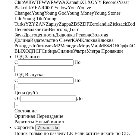
Club
WRWTFWWR
WWA
Xanadu
XL
XO
Y
Y Records
Yasar
Plakcılık
YEAR0001
Yellow
Yona
You've
Changed
Young
Young God
Young Money
Young Stoner
Life
Young Tiki
Young
Turks
YZY
ZAN
Zapisy
Zappa
ZBS
ZDF
Zerolandia
Zickzack
Zod
Песня
Балкантон
Выргород
Гост
Звук
Драгоценность
Дядюшка Рекордс
Золотая
Долина
Издательство Clever
КАЧ
Клюква
Клюква
Рекордс
Лоботомия
М2
Мелодия
МируМир
МКФОН
Орфей
О
ВЫХОД
ПСГ
Сибирь
Сияние
Ультра
Ультра Продакшн
ГОД Записи
С
|
По
ГОД Выпуска
С
|
По
Цена (руб.)
От
|
До
Состояние
Оригинал
Переиздание
Раритеты
Новый винил
Сбросить
Искать в lp
Поиск только по разделу LP. Если хотите искать по CD,