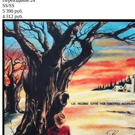
Переиздание'24
SS/SS
5 390 руб.
4 312
руб.