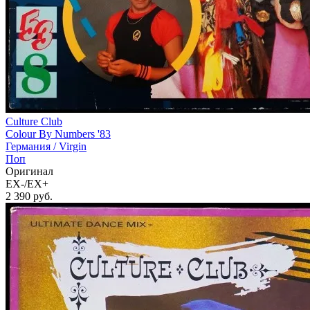
Culture Club
Colour By Numbers '83
Германия /
Virgin
Поп
Оригинал
EX-/EX+
2 390
руб.