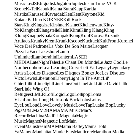
Music
Joy
JSP
Jugodisk
Jugoton
Jupiter
Justin Time
JVC
K
Scope
K-Tel
Kabuki
Kama Sutra
Kapp
Karkia
Mistika
Karussell
Kavardak
Ken
Kent
Keytone
Kid
Katana
KIDina KORNER
Kill Rock
Stars
King
Kingsize
Kirshner
Kismet
Kitchenware
Kitty-
Yo
Klangbad
Klangstelle
Klein
Klimt
Kling Klang
Kling
Klong
Knappe
Koala
Kompakt
Kong
Kopf
Korova
Kozmik
Artifactz
Kranky
Krem
Krunk
Kscope
Kuckuck
KultFront
Kurone
Voce Del Padrone
La Voix De Son Maitre
Lacquer
Pizza
LaFace
Lakeshore
Lamb
Unlimited
Lamborghini
Lantern
LASER
MEDIA
LateNightTales
Le Chant Du Monde
Le Jazz Cool
Le
Narthecophore
Leaf
Learning Curve
Left Ear
Legacy
Legendary
Artists
Leo
Les Disques
Les Disques Bongo Joe
Les Disques
Victo
Lewis
Liberation
Liberty
Light In The Attic
Lil'
Chief
Lilith
Limelight
Line
Line/OutLine
Link
Little David
Little
Star
Little Wing Of
Refugees
LMLR
Lofi
Logic
Logo
Lollipop
Loma
Vista
London
Long Hair
Look Back
Lotus
Lotus
Eye
Lou
Loud
Love
Lovely Music
LoveTap
Luaka Bop
Lucky
Pigs
M&L
M2
M2BA
MA
MA Music
Mac's
Record
Machina
Madfish
Magenta
Magic
Music
Magnet
Magnetic Loft
Main
Event
Mainstream
MAM
Mama Barley
Mama Told
Ya
Mango
Manhattan
Manic Ears
Manticore
Marathon Media