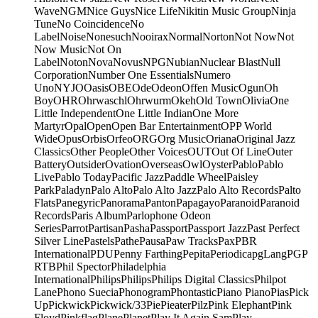
Wave
NGM
Nice Guys
Nice Life
Nikitin Music Group
Ninja
Tune
No Coincidence
No
Label
Noise
Nonesuch
Nooirax
Normal
Norton
Not Now
Not
Now Music
Not On
Label
Noton
Nova
Novus
NPG
Nubian
Nuclear Blast
Null
Corporation
Number One Essentials
Numero
Uno
NYJO
Oasis
OBE
Ode
Odeon
Offen Music
Ogun
Oh
Boy
OHR
Ohrwaschl
Ohrwurm
Okeh
Old Town
Olivia
One
Little Independent
One Little Indian
One More
Martyr
Opal
Open
Open Bar Entertainment
OPP World
Wide
Opus
Orbis
Orfeo
ORG
Org Music
Oriana
Original Jazz
Classics
Other People
Other Voices
OUT
Out Of Line
Outer
Battery
Outsider
Ovation
Overseas
Owl
Oyster
Pablo
Pablo
Live
Pablo Today
Pacific Jazz
Paddle Wheel
Paisley
Park
Paladyn
Palo Alto
Palo Alto Jazz
Palo Alto Records
Palto
Flats
Panegyric
Panorama
Panton
Papagayo
Paranoid
Paranoid
Records
Paris Album
Parlophone Odeon
Series
Parrot
Partisan
Pasha
Passport
Passport Jazz
Past Perfect
Silver Line
Pastels
Pathe
Pausa
Paw Tracks
Pax
PBR
International
PDU
Penny Farthing
Pepita
Periodica
pgLang
PGP
RTB
Phil Spector
Philadelphia
International
Philips
Philips
Philips Digital Classics
Philpot
Lane
Phono Suecia
Phonogram
Phontastic
Piano Piano
Pias
Pick
Up
Pickwick
Pickwick/33
Pie
Pieater
Pilz
Pink Elephant
Pink
Floyd
Pinkflag
Plane
Planet
Play It Again Sam
Play