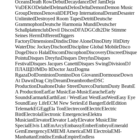
Oceans
Death Row
Debut
Decaydance
Def Jam
Deja
Vu
DEKO
Delabel
Delmark
Delos
Delta
Demon
Demon Music
Group
Demos
Denovali
DEP
Dep International
Deram
Desaster
Unlimited
Destroyed Room Tapes
Detriti
Deutsche
Grammophon
Deutsche Harmonia Mundi
Deutscher
Schallplattenclub
Devil Discos
DFA
DGC
dh2
Die Stimme
Seines Herrn
Different
Diggers
Factory
Dimensions
Dindisc
Dine Alone
Dino
Dirty Hit
Dirty
Water
Disc Jockey
Dischord
Discipline Global Mobile
Disco
Doge
Disco Halal
Discom
Discophon
Discovery
Discreet
Disque
Pointu
Disques Dreyfus
Disques Dreyfus
Disques
Festival
Disques Jacques Canetti
Disques Swing
Division
DJ
ПЛАЩ
DJM
Do It
Doctor Jazz
Dogma
Rgaza
Dol
Dominion
Domino
Don Giovanni
Dormouse
Down
At Dawn
Drag City
Dream
Dreambrother
DSC
Production
Dualtone
Duke Street
Dureco
Durium
Dusty Beats
E
A Production
Ear
Ear Music
Ear-Music
Earache
Early
Sounds
Earmark
Earth
East / West
East West
EastWest
Easy Eye
Sound
Easy Life
ECM New Series
Ed Banger
Edel
Edition
Telemark
EG
Egg
Ela Ton
Electrecord
Electric
Electric
Bird
Electrola
Electronic Emergencies
Elektra
Musician
Elevator
Elevator Lady
Elevator Music
Elite
Special
Elvis Ltd
EmArcy
Embassy
Ember
Embryo
Emerald
Gem
Emergency
EMI
EMI America
EMI Electrola
EMI-
Manhattan
Emidisc
Emika
Empire
Endless