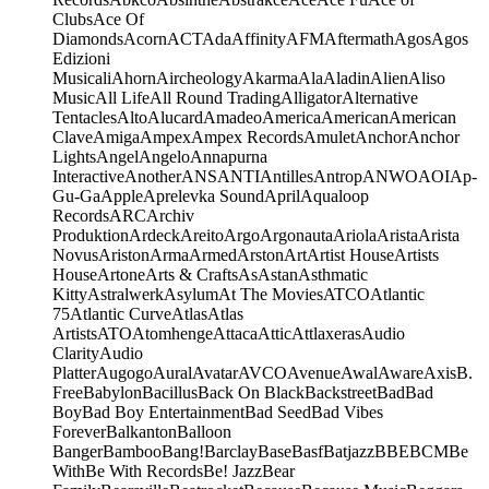
Clubs
Ace Of
Diamonds
Acorn
ACT
Ada
Affinity
AFM
Aftermath
Agos
Agos
Edizioni
Musicali
Ahorn
Aircheology
Akarma
Ala
Aladin
Alien
Aliso
Music
All Life
All Round Trading
Alligator
Alternative
Tentacles
Alto
Alucard
Amadeo
America
American
American
Clave
Amiga
Ampex
Ampex Records
Amulet
Anchor
Anchor
Lights
Angel
Angelo
Annapurna
Interactive
Another
ANS
ANTI
Antilles
Antrop
ANWO
AOI
Ap-
Gu-Ga
Apple
Aprelevka Sound
April
Aqualoop
Records
ARC
Archiv
Produktion
Ardeck
Areito
Argo
Argonauta
Ariola
Arista
Arista
Novus
Ariston
Arma
Armed
Arston
Art
Artist House
Artists
House
Artone
Arts & Crafts
As
Astan
Asthmatic
Kitty
Astralwerk
Asylum
At The Movies
ATCO
Atlantic
75
Atlantic Curve
Atlas
Atlas
Artists
ATO
Atomhenge
Attaca
Attic
Attlaxeras
Audio
Clarity
Audio
Platter
Augogo
Aural
Avatar
AVCO
Avenue
Awal
Aware
Axis
B.
Free
Babylon
Bacillus
Back On Black
Backstreet
Bad
Bad
Boy
Bad Boy Entertainment
Bad Seed
Bad Vibes
Forever
Balkanton
Balloon
Banger
Bamboo
Bang!
Barclay
Base
Basf
Batjazz
BBE
BCM
Be
With
Be With Records
Be! Jazz
Bear