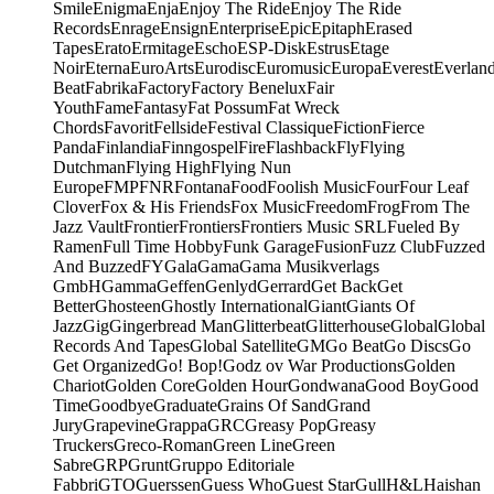
Smile
Enigma
Enja
Enjoy The Ride
Enjoy The Ride
Records
Enrage
Ensign
Enterprise
Epic
Epitaph
Erased
Tapes
Erato
Ermitage
Escho
ESP-Disk
Estrus
Etage
Noir
Eterna
EuroArts
Eurodisc
Euromusic
Europa
Everest
Everlan
Beat
Fabrika
Factory
Factory Benelux
Fair
Youth
Fame
Fantasy
Fat Possum
Fat Wreck
Chords
Favorit
Fellside
Festival Classique
Fiction
Fierce
Panda
Finlandia
Finngospel
Fire
Flashback
Fly
Flying
Dutchman
Flying High
Flying Nun
Europe
FMP
FNR
Fontana
Food
Foolish Music
Four
Four Leaf
Clover
Fox & His Friends
Fox Music
Freedom
Frog
From The
Jazz Vault
Frontier
Frontiers
Frontiers Music SRL
Fueled By
Ramen
Full Time Hobby
Funk Garage
Fusion
Fuzz Club
Fuzzed
And Buzzed
FY
Gala
Gama
Gama Musikverlags
GmbH
Gamma
Geffen
Genlyd
Gerrard
Get Back
Get
Better
Ghosteen
Ghostly International
Giant
Giants Of
Jazz
Gig
Gingerbread Man
Glitterbeat
Glitterhouse
Global
Global
Records And Tapes
Global Satellite
GM
Go Beat
Go Discs
Go
Get Organized
Go! Bop!
Godz ov War Productions
Golden
Chariot
Golden Core
Golden Hour
Gondwana
Good Boy
Good
Time
Goodbye
Graduate
Grains Of Sand
Grand
Jury
Grapevine
Grappa
GRC
Greasy Pop
Greasy
Truckers
Greco-Roman
Green Line
Green
Sabre
GRP
Grunt
Gruppo Editoriale
Fabbri
GTO
Guerssen
Guess Who
Guest Star
Gull
H&L
Haishan