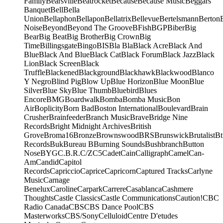
Family
Bearsville
Beatrocket
Because
Because Music
Beggars
Banquet
Bell
Bella
Union
Bellaphon
Bellapon
Bellatrix
Bellevue
Bertelsmann
Berton
Noise
Beyond
Beyond The Groove
BFish
BGP
Biber
Big
Bear
Big Beat
Big Brother
Big Crown
Big
Time
Billingsgate
Bingo
BIS
Bla Bla
Black Acre
Black And
Blue
Black And Blue
Black Cat
Black Forum
Black Jazz
Black
Lion
Black Screen
Black
Truffle
Blackened
Blackground
Blackhawk
Blackwood
Blanco
Y Negro
Blind Pig
Blow Up
Blue Horizon
Blue Moon
Blue
Silver
Blue Sky
Blue Thumb
Bluebird
Blues
Encore
BMG
Boardwalk
Bomba
Bomba Music
Bon
Air
Boplicity
Born Bad
Boston International
Boulevard
Brain
Crusher
Brainfeeder
Branch Music
Brave
Bridge Nine
Records
Bright Midnight Archives
British
Grove
Broma16
Bronze
Brownswood
BRS
Brunswick
Brutalist
Bt
Records
Buk
Bureau B
Burning Sounds
Bushbranch
Button
Nose
BYG
C.B.R.
C/Z
C5
Cadet
Cain
Calligraph
Camel
Can-
Am
Candid
Capitol
Records
Capriccio
Caprice
Capricorn
Captured Tracks
Carlyne
Music
Carnage
Benelux
Caroline
Carpark
Carrere
Casablanca
Cashmere
Thoughts
Castle Classics
Castle Communications
Caution!
CBC
Radio Canada
CBS
CBS Dance Pool
CBS
Masterworks
CBS/Sony
Celluloid
Centre D'etudes