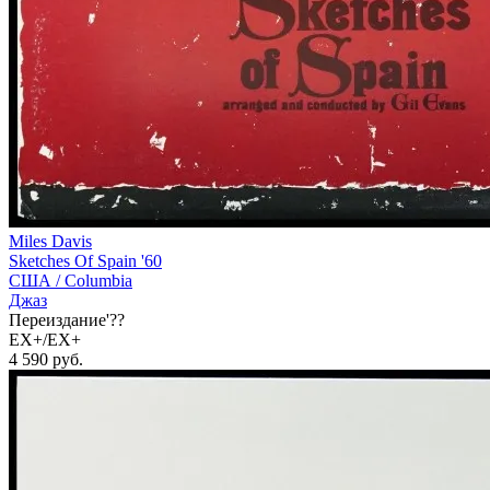
Miles Davis
Sketches Of Spain '60
США /
Columbia
Джаз
Переиздание'??
EX+/EX+
4 590
руб.