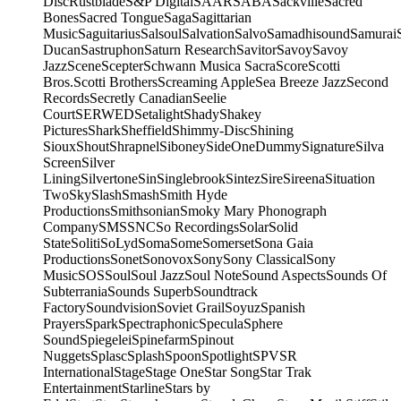
Disc
Rustblade
S&P Digital
SAAR
SABA
Sackville
Sacred
Bones
Sacred Tongue
Saga
Sagittarian
Music
Saguitarius
Salsoul
Salvation
Salvo
Samadhisound
Samurai
Ducan
Sastruphon
Saturn Research
Savitor
Savoy
Savoy
Jazz
Scene
Scepter
Schwann Musica Sacra
Score
Scotti
Bros.
Scotti Brothers
Screaming Apple
Sea Breeze Jazz
Second
Records
Secretly Canadian
Seelie
Court
SERWED
Setalight
Shady
Shakey
Pictures
Shark
Sheffield
Shimmy-Disc
Shining
Sioux
Shout
Shrapnel
Siboney
SideOneDummy
Signature
Silva
Screen
Silver
Lining
Silvertone
Sin
Singlebrook
Sintez
Sire
Sireena
Situation
Two
Sky
Slash
Smash
Smith Hyde
Productions
Smithsonian
Smoky Mary Phonograph
Company
SMS
SNC
So Recordings
Solar
Solid
State
Soliti
SoLyd
Soma
Some
Somerset
Sona Gaia
Productions
Sonet
Sonovox
Sony
Sony Classical
Sony
Music
SOS
Soul
Soul Jazz
Soul Note
Sound Aspects
Sounds Of
Subterrania
Sounds Superb
Soundtrack
Factory
Soundvision
Soviet Grail
Soyuz
Spanish
Prayers
Spark
Spectraphonic
Specula
Sphere
Sound
Spiegelei
Spinefarm
Spinout
Nuggets
Splasc
Splash
Spoon
Spotlight
SPV
SR
International
Stage
Stage One
Star Song
Star Trak
Entertainment
Starline
Stars by