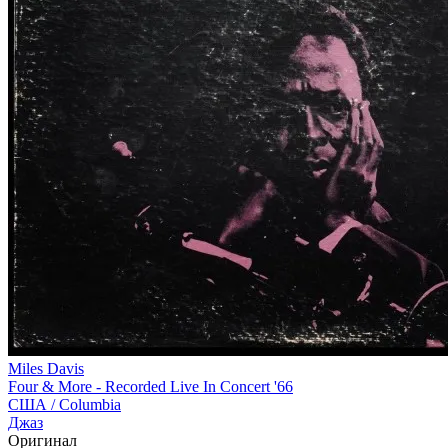
Miles Davis
Four & More - Recorded Live In Concert '66
США /
Columbia
Джаз
Оригинал