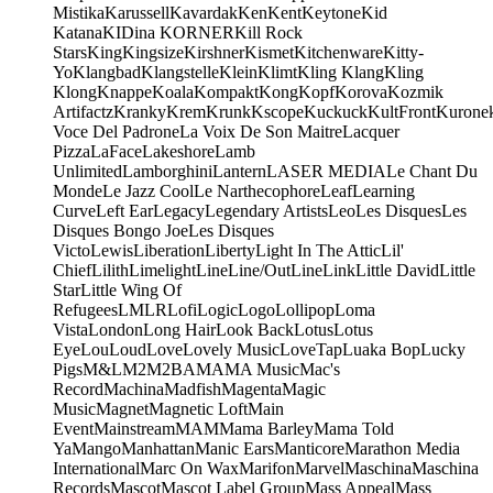
Mistika
Karussell
Kavardak
Ken
Kent
Keytone
Kid
Katana
KIDina KORNER
Kill Rock
Stars
King
Kingsize
Kirshner
Kismet
Kitchenware
Kitty-
Yo
Klangbad
Klangstelle
Klein
Klimt
Kling Klang
Kling
Klong
Knappe
Koala
Kompakt
Kong
Kopf
Korova
Kozmik
Artifactz
Kranky
Krem
Krunk
Kscope
Kuckuck
KultFront
Kurone
Voce Del Padrone
La Voix De Son Maitre
Lacquer
Pizza
LaFace
Lakeshore
Lamb
Unlimited
Lamborghini
Lantern
LASER MEDIA
Le Chant Du
Monde
Le Jazz Cool
Le Narthecophore
Leaf
Learning
Curve
Left Ear
Legacy
Legendary Artists
Leo
Les Disques
Les
Disques Bongo Joe
Les Disques
Victo
Lewis
Liberation
Liberty
Light In The Attic
Lil'
Chief
Lilith
Limelight
Line
Line/OutLine
Link
Little David
Little
Star
Little Wing Of
Refugees
LMLR
Lofi
Logic
Logo
Lollipop
Loma
Vista
London
Long Hair
Look Back
Lotus
Lotus
Eye
Lou
Loud
Love
Lovely Music
LoveTap
Luaka Bop
Lucky
Pigs
M&L
M2
M2BA
MA
MA Music
Mac's
Record
Machina
Madfish
Magenta
Magic
Music
Magnet
Magnetic Loft
Main
Event
Mainstream
MAM
Mama Barley
Mama Told
Ya
Mango
Manhattan
Manic Ears
Manticore
Marathon Media
International
Marc On Wax
Marifon
Marvel
Maschina
Maschina
Records
Mascot
Mascot Label Group
Mass Appeal
Mass