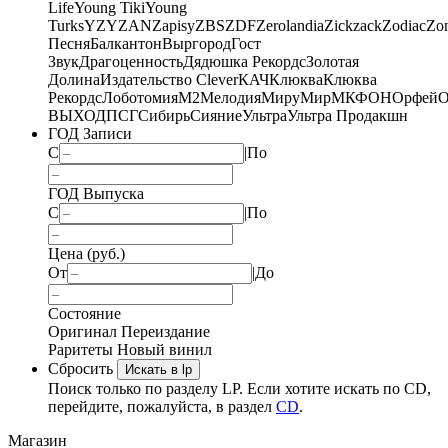
Life
Young Tiki
Young
Turks
YZY
ZAN
Zapisy
ZBS
ZDF
Zerolandia
Zickzack
Zodiac
Zo
Песня
Балкантон
Выргород
Гост
Звук
Драгоценность
Дядюшка Рекордс
Золотая
Долина
Издательство Clever
КАЧ
Клюква
Клюква
Рекордс
Лоботомия
М2
Мелодия
МируМир
МКФОН
Орфей
О
ВЫХОД
ПСГ
Сибирь
Сияние
Ультра
Ультра Продакшн
ГОД Записи
С
|
По
ГОД Выпуска
С
|
По
Цена (руб.)
От
|
До
Состояние
Оригинал
Переиздание
Раритеты
Новый винил
Сбросить
Искать в lp
Поиск только по разделу LP. Если хотите искать по CD,
перейдите, пожалуйста, в раздел
CD
.
Магазин