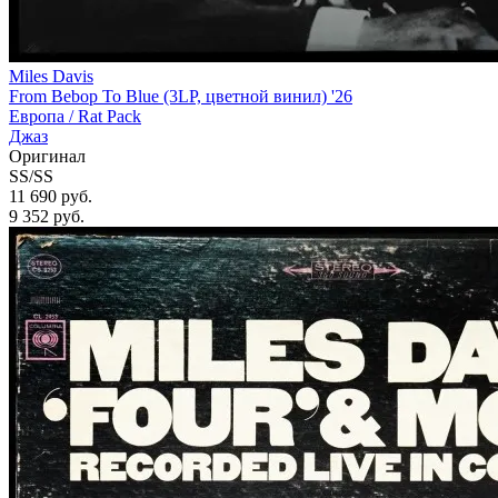
Miles Davis
From Bebop To Blue (3LP, цветной винил) '26
Европа /
Rat Pack
Джаз
Оригинал
SS/SS
11 690 руб.
9 352
руб.