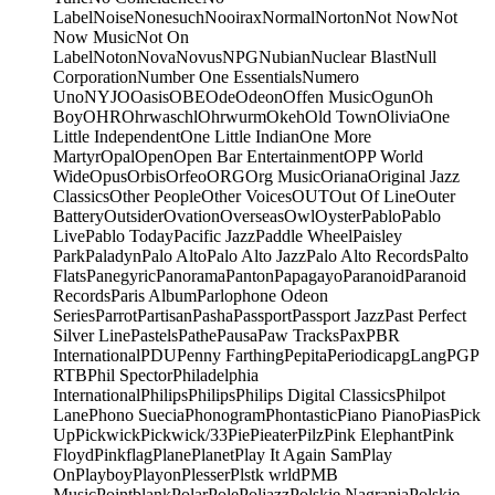
Label
Noise
Nonesuch
Nooirax
Normal
Norton
Not Now
Not
Now Music
Not On
Label
Noton
Nova
Novus
NPG
Nubian
Nuclear Blast
Null
Corporation
Number One Essentials
Numero
Uno
NYJO
Oasis
OBE
Ode
Odeon
Offen Music
Ogun
Oh
Boy
OHR
Ohrwaschl
Ohrwurm
Okeh
Old Town
Olivia
One
Little Independent
One Little Indian
One More
Martyr
Opal
Open
Open Bar Entertainment
OPP World
Wide
Opus
Orbis
Orfeo
ORG
Org Music
Oriana
Original Jazz
Classics
Other People
Other Voices
OUT
Out Of Line
Outer
Battery
Outsider
Ovation
Overseas
Owl
Oyster
Pablo
Pablo
Live
Pablo Today
Pacific Jazz
Paddle Wheel
Paisley
Park
Paladyn
Palo Alto
Palo Alto Jazz
Palo Alto Records
Palto
Flats
Panegyric
Panorama
Panton
Papagayo
Paranoid
Paranoid
Records
Paris Album
Parlophone Odeon
Series
Parrot
Partisan
Pasha
Passport
Passport Jazz
Past Perfect
Silver Line
Pastels
Pathe
Pausa
Paw Tracks
Pax
PBR
International
PDU
Penny Farthing
Pepita
Periodica
pgLang
PGP
RTB
Phil Spector
Philadelphia
International
Philips
Philips
Philips Digital Classics
Philpot
Lane
Phono Suecia
Phonogram
Phontastic
Piano Piano
Pias
Pick
Up
Pickwick
Pickwick/33
Pie
Pieater
Pilz
Pink Elephant
Pink
Floyd
Pinkflag
Plane
Planet
Play It Again Sam
Play
On
Playboy
Playon
Plesser
Plstk wrld
PMB
Music
Pointblank
Polar
Pole
Poljazz
Polskie Nagrania
Polskie