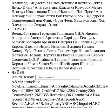
Авангард / Индастриал
Блюз
Детские пластинки
Джаз
Диско
Инди / Альтернатива
Классика
Краутрок
Метал
Неосоул
Новая волна
Панк / Нью вейв
Поп
Прог / Арт
Психоделик / Гараж
Регги
Рок
Русский рок
Саундтреки
Современный поп
Фанк / Соул
Фолк
Хард Рок
Хип-Хоп
Электроника
Эстрада
Этно
СТРАНА
Великобритания
Германия
Голландия
США
Япония
Австралия
Австрия
Аргентина
Барбадос
Беларусь
Бельгия
Болгария
Бразилия
Венгрия
ГДР
Греция
Дания
Европа
Израиль
Индия
Испания
Испания
Италия
Канада
Куба
Латвия
Литва
Люксембург
Новая Зеландия
Норвегия
Польша
Португалия
Россия
Румыния
Сербия
Словения
СССР
Тайвань
Турция
Финляндия
Франция
Хорватия
Чехия
Чехия
Чили
Швейцария
Швеция
Эстония
Югославия
Южная Корея
Ямайка
ЛЕЙБЛ
Поиск лейбла
A&M
Atlantic
Blue
Note
Brain
Capitol
Charisma
Chrysalis
Columbia
Decca
ECM
Elek
Records
100%
1501 Certified
17 Steps
20th Century
20th
Century-Fox
21
2MR
355 Recordings
36 Chambers
4 AD
44
records
4AD
4th & Broadway
7A
A records
A&M
Records
A.K.A.
A5B, Inc.
Aaarrg
ABC
ABC Impulse!
ABC
Records
Abkco
Absinthe
Abstrakce
Ace
Ace Fu
Ace of