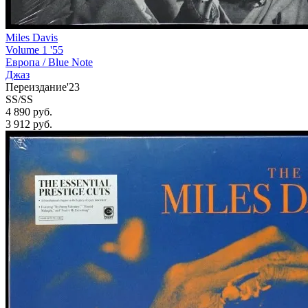
Miles Davis
Volume 1 '55
Европа /
Blue Note
Джаз
Переиздание'23
SS/SS
4 890 руб.
3 912
руб.