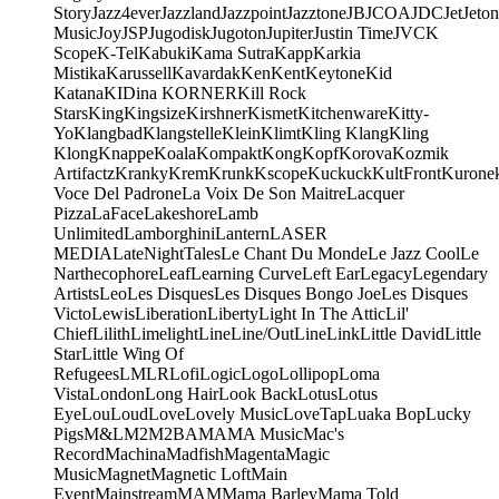
Story
Jazz4ever
Jazzland
Jazzpoint
Jazztone
JB
JCOA
JDC
Jet
Jeton
Music
Joy
JSP
Jugodisk
Jugoton
Jupiter
Justin Time
JVC
K
Scope
K-Tel
Kabuki
Kama Sutra
Kapp
Karkia
Mistika
Karussell
Kavardak
Ken
Kent
Keytone
Kid
Katana
KIDina KORNER
Kill Rock
Stars
King
Kingsize
Kirshner
Kismet
Kitchenware
Kitty-
Yo
Klangbad
Klangstelle
Klein
Klimt
Kling Klang
Kling
Klong
Knappe
Koala
Kompakt
Kong
Kopf
Korova
Kozmik
Artifactz
Kranky
Krem
Krunk
Kscope
Kuckuck
KultFront
Kurone
Voce Del Padrone
La Voix De Son Maitre
Lacquer
Pizza
LaFace
Lakeshore
Lamb
Unlimited
Lamborghini
Lantern
LASER
MEDIA
LateNightTales
Le Chant Du Monde
Le Jazz Cool
Le
Narthecophore
Leaf
Learning Curve
Left Ear
Legacy
Legendary
Artists
Leo
Les Disques
Les Disques Bongo Joe
Les Disques
Victo
Lewis
Liberation
Liberty
Light In The Attic
Lil'
Chief
Lilith
Limelight
Line
Line/OutLine
Link
Little David
Little
Star
Little Wing Of
Refugees
LMLR
Lofi
Logic
Logo
Lollipop
Loma
Vista
London
Long Hair
Look Back
Lotus
Lotus
Eye
Lou
Loud
Love
Lovely Music
LoveTap
Luaka Bop
Lucky
Pigs
M&L
M2
M2BA
MA
MA Music
Mac's
Record
Machina
Madfish
Magenta
Magic
Music
Magnet
Magnetic Loft
Main
Event
Mainstream
MAM
Mama Barley
Mama Told