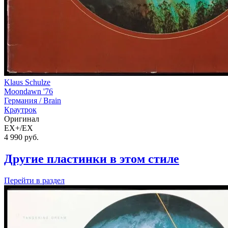
Klaus Schulze
Moondawn '76
Германия /
Brain
Краутрок
Оригинал
EX+/EX
4 990
руб.
Другие пластинки в этом стиле
Перейти
в раздел