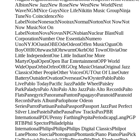
Albion
New Jazz
New Rose
New West
New World
Next
Wave
NGM
Nice Guys
Nice Life
Nikitin Music Group
Ninja
Tune
No Coincidence
No
Label
Noise
Nonesuch
Nooirax
Normal
Norton
Not Now
Not
Now Music
Not On
Label
Noton
Nova
Novus
NPG
Nubian
Nuclear Blast
Null
Corporation
Number One Essentials
Numero
Uno
NYJO
Oasis
OBE
Ode
Odeon
Offen Music
Ogun
Oh
Boy
OHR
Ohrwaschl
Ohrwurm
Okeh
Old Town
Olivia
One
Little Independent
One Little Indian
One More
Martyr
Opal
Open
Open Bar Entertainment
OPP World
Wide
Opus
Orbis
Orfeo
ORG
Org Music
Oriana
Original Jazz
Classics
Other People
Other Voices
OUT
Out Of Line
Outer
Battery
Outsider
Ovation
Overseas
Owl
Oyster
Pablo
Pablo
Live
Pablo Today
Pacific Jazz
Paddle Wheel
Paisley
Park
Paladyn
Palo Alto
Palo Alto Jazz
Palo Alto Records
Palto
Flats
Panegyric
Panorama
Panton
Papagayo
Paranoid
Paranoid
Records
Paris Album
Parlophone Odeon
Series
Parrot
Partisan
Pasha
Passport
Passport Jazz
Past Perfect
Silver Line
Pastels
Pathe
Pausa
Paw Tracks
Pax
PBR
International
PDU
Penny Farthing
Pepita
Periodica
pgLang
PGP
RTB
Phil Spector
Philadelphia
International
Philips
Philips
Philips Digital Classics
Philpot
Lane
Phono Suecia
Phonogram
Phontastic
Piano Piano
Pias
Pick
Up
Pickwick
Pickwick/33
Pie
Pieater
Pilz
Pink Elephant
Pink