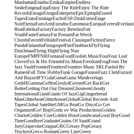
Manhattan
Emidisc
Emika
Empire
Endless
Smile
Enigma
Enja
Enjoy The Ride
Enjoy The Ride
Records
Enrage
Ensign
Enterprise
Epic
Epitaph
Erased
Tapes
Erato
Ermitage
Escho
ESP-Disk
Estrus
Etage
Noir
Eterna
EuroArts
Eurodisc
Euromusic
Europa
Everest
Everlan
Beat
Fabrika
Factory
Factory Benelux
Fair
Youth
Fame
Fantasy
Fat Possum
Fat Wreck
Chords
Favorit
Fellside
Festival Classique
Fiction
Fierce
Panda
Finlandia
Finngospel
Fire
Flashback
Fly
Flying
Dutchman
Flying High
Flying Nun
Europe
FMP
FNR
Fontana
Food
Foolish Music
Four
Four Leaf
Clover
Fox & His Friends
Fox Music
Freedom
Frog
From The
Jazz Vault
Frontier
Frontiers
Frontiers Music SRL
Fueled By
Ramen
Full Time Hobby
Funk Garage
Fusion
Fuzz Club
Fuzzed
And Buzzed
FY
Gala
Gama
Gama Musikverlags
GmbH
Gamma
Geffen
Genlyd
Gerrard
Get Back
Get
Better
Getting Out Our Dreams
Ghosteen
Ghostly
International
Giant
Giants Of Jazz
Gig
Gingerbread
Man
Glitterbeat
Glitterhouse
Global
Global Records And
Tapes
Global Satellite
GM
Go Beat
Go Discs
Go Get
Organized
Go! Bop!
Godz ov War Productions
Golden
Chariot
Golden Core
Golden Hour
Gondwana
Good Boy
Good
Time
Goodbye
Graduate
Grains Of Sand
Grand
Jury
Grapevine
Grappa
GRC
Greasy Pop
Greasy
Truckers
Greco-Roman
Green Line
Green