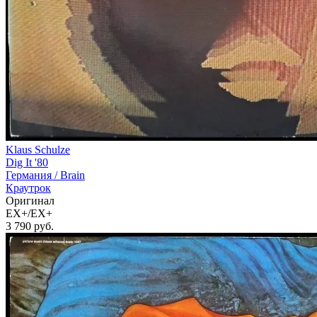
Klaus Schulze
Dig It '80
Германия /
Brain
Краутрок
Оригинал
EX+/EX+
3 790
руб.