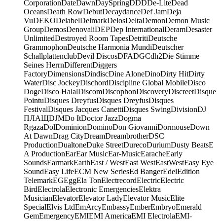
Corporation
Date
Dawn
DaySpring
DDD
De-Lite
Dead
Oceans
Death Row
Debut
Decaydance
Def Jam
Deja
Vu
DEKO
Delabel
Delmark
Delos
Delta
Demon
Demon Music
Group
Demos
Denovali
DEP
Dep International
Deram
Desaster
Unlimited
Destroyed Room Tapes
Detriti
Deutsche
Grammophon
Deutsche Harmonia Mundi
Deutscher
Schallplattenclub
Devil Discos
DFA
DGC
dh2
Die Stimme
Seines Herrn
Different
Diggers
Factory
Dimensions
Dindisc
Dine Alone
Dino
Dirty Hit
Dirty
Water
Disc Jockey
Dischord
Discipline Global Mobile
Disco
Doge
Disco Halal
Discom
Discophon
Discovery
Discreet
Disque
Pointu
Disques Dreyfus
Disques Dreyfus
Disques
Festival
Disques Jacques Canetti
Disques Swing
Division
DJ
ПЛАЩ
DJM
Do It
Doctor Jazz
Dogma
Rgaza
Dol
Dominion
Domino
Don Giovanni
Dormouse
Down
At Dawn
Drag City
Dream
Dreambrother
DSC
Production
Dualtone
Duke Street
Dureco
Durium
Dusty Beats
E
A Production
Ear
Ear Music
Ear-Music
Earache
Early
Sounds
Earmark
Earth
East / West
East West
EastWest
Easy Eye
Sound
Easy Life
ECM New Series
Ed Banger
Edel
Edition
Telemark
EG
Egg
Ela Ton
Electrecord
Electric
Electric
Bird
Electrola
Electronic Emergencies
Elektra
Musician
Elevator
Elevator Lady
Elevator Music
Elite
Special
Elvis Ltd
EmArcy
Embassy
Ember
Embryo
Emerald
Gem
Emergency
EMI
EMI America
EMI Electrola
EMI-