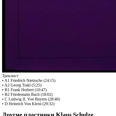
Треклист
• A1 Friedrich Nietzsche (24:15)
• A2 Georg Trakl (5:25)
• B1 Frank Herbert (10:47)
• B2 Friedemann Bach (18:02)
• C Ludwig II. Von Bayern (28:40)
• D Heinrich Von Kleist (29:32)
Другие пластинки Klaus Schulze