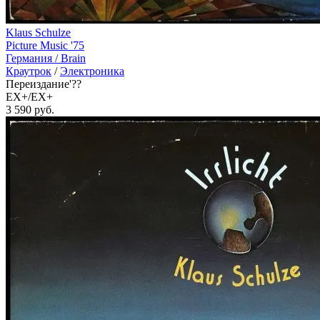
Klaus Schulze
Picture Music '75
Германия /
Brain
Краутрок
/
Электроника
Переиздание'??
EX+/EX+
3 590
руб.