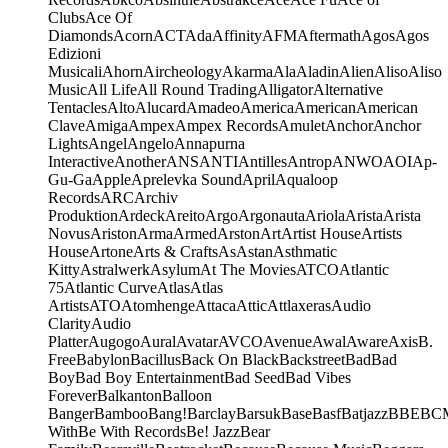
Clubs
Ace Of
Diamonds
Acorn
ACT
Ada
Affinity
AFM
Aftermath
Agos
Agos
Edizioni
Musicali
Ahorn
Aircheology
Akarma
Ala
Aladin
Alien
Aliso
Aliso
Music
All Life
All Round Trading
Alligator
Alternative
Tentacles
Alto
Alucard
Amadeo
America
American
American
Clave
Amiga
Ampex
Ampex Records
Amulet
Anchor
Anchor
Lights
Angel
Angelo
Annapurna
Interactive
Another
ANS
ANTI
Antilles
Antrop
ANWO
AOI
Ap-
Gu-Ga
Apple
Aprelevka Sound
April
Aqualoop
Records
ARC
Archiv
Produktion
Ardeck
Areito
Argo
Argonauta
Ariola
Arista
Arista
Novus
Ariston
Arma
Armed
Arston
Art
Artist House
Artists
House
Artone
Arts & Crafts
As
Astan
Asthmatic
Kitty
Astralwerk
Asylum
At The Movies
ATCO
Atlantic
75
Atlantic Curve
Atlas
Atlas
Artists
ATO
Atomhenge
Attaca
Attic
Attlaxeras
Audio
Clarity
Audio
Platter
Augogo
Aural
Avatar
AVCO
Avenue
Awal
Aware
Axis
B.
Free
Babylon
Bacillus
Back On Black
Backstreet
Bad
Bad
Boy
Bad Boy Entertainment
Bad Seed
Bad Vibes
Forever
Balkanton
Balloon
Banger
Bamboo
Bang!
Barclay
Barsuk
Base
Basf
Batjazz
BBE
BC
With
Be With Records
Be! Jazz
Bear