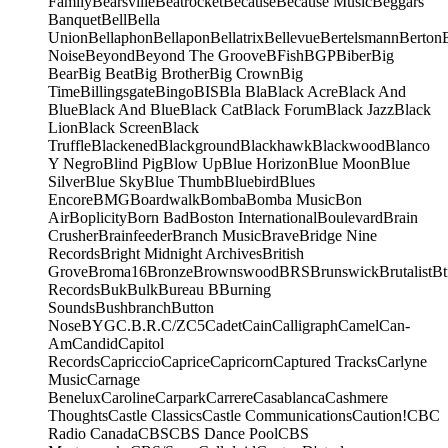
Family
Bearsville
Beatrocket
Because
Because Music
Beggars
Banquet
Bell
Bella
Union
Bellaphon
Bellapon
Bellatrix
Bellevue
Bertelsmann
Berton
Noise
Beyond
Beyond The Groove
BFish
BGP
Biber
Big
Bear
Big Beat
Big Brother
Big Crown
Big
Time
Billingsgate
Bingo
BIS
Bla Bla
Black Acre
Black And
Blue
Black And Blue
Black Cat
Black Forum
Black Jazz
Black
Lion
Black Screen
Black
Truffle
Blackened
Blackground
Blackhawk
Blackwood
Blanco
Y Negro
Blind Pig
Blow Up
Blue Horizon
Blue Moon
Blue
Silver
Blue Sky
Blue Thumb
Bluebird
Blues
Encore
BMG
Boardwalk
Bomba
Bomba Music
Bon
Air
Boplicity
Born Bad
Boston International
Boulevard
Brain
Crusher
Brainfeeder
Branch Music
Brave
Bridge Nine
Records
Bright Midnight Archives
British
Grove
Broma16
Bronze
Brownswood
BRS
Brunswick
Brutalist
Bt
Records
Buk
Bulk
Bureau B
Burning
Sounds
Bushbranch
Button
Nose
BYG
C.B.R.
C/Z
C5
Cadet
Cain
Calligraph
Camel
Can-
Am
Candid
Capitol
Records
Capriccio
Caprice
Capricorn
Captured Tracks
Carlyne
Music
Carnage
Benelux
Caroline
Carpark
Carrere
Casablanca
Cashmere
Thoughts
Castle Classics
Castle Communications
Caution!
CBC
Radio Canada
CBS
CBS Dance Pool
CBS