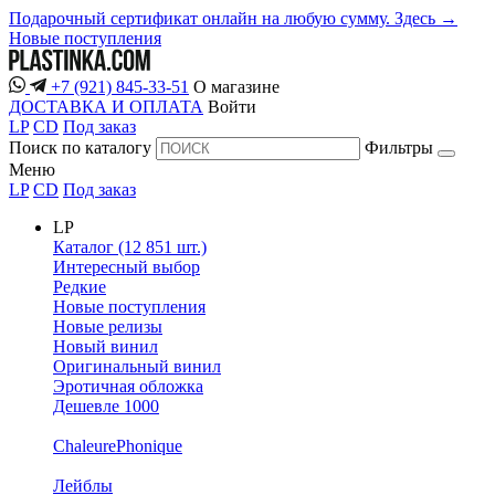
Подарочный сертификат онлайн на любую сумму. Здесь →
Новые поступления
+7 (921) 845-33-51
О магазине
ДОСТАВКА И ОПЛАТА
Войти
LP
CD
Под заказ
Поиск по каталогу
Фильтры
Меню
LP
CD
Под заказ
LP
Каталог (12 851 шт.)
Интересный выбор
Редкие
Новые поступления
Новые релизы
Новый винил
Оригинальный винил
Эротичная обложка
Дешевле 1000
ChaleurePhonique
Лейблы