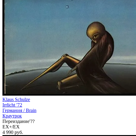
Klaus Schulze
Irrlicht '72
Германия /
Brain
Краутрок
Переиздание'??
EX+/EX
4 990
руб.