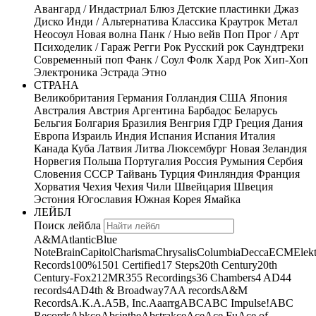
Авангард / Индастриал
Блюз
Детские пластинки
Джаз
Диско
Инди / Альтернатива
Классика
Краутрок
Метал
Неосоул
Новая волна
Панк / Нью вейв
Поп
Прог / Арт
Психоделик / Гараж
Регги
Рок
Русский рок
Саундтреки
Современный поп
Фанк / Соул
Фолк
Хард Рок
Хип-Хоп
Электроника
Эстрада
Этно
СТРАНА
Великобритания
Германия
Голландия
США
Япония
Австралия
Австрия
Аргентина
Барбадос
Беларусь
Бельгия
Болгария
Бразилия
Венгрия
ГДР
Греция
Дания
Европа
Израиль
Индия
Испания
Испания
Италия
Канада
Куба
Латвия
Литва
Люксембург
Новая Зеландия
Норвегия
Польша
Португалия
Россия
Румыния
Сербия
Словения
СССР
Тайвань
Турция
Финляндия
Франция
Хорватия
Чехия
Чехия
Чили
Швейцария
Швеция
Эстония
Югославия
Южная Корея
Ямайка
ЛЕЙБЛ
Поиск лейбла
A&M
Atlantic
Blue
Note
Brain
Capitol
Charisma
Chrysalis
Columbia
Decca
ECM
Elek
Records
100%
1501 Certified
17 Steps
20th Century
20th
Century-Fox
21
2MR
355 Recordings
36 Chambers
4 AD
44
records
4AD
4th & Broadway
7A
A records
A&M
Records
A.K.A.
A5B, Inc.
Aaarrg
ABC
ABC Impulse!
ABC
Records
Abkco
Absinthe
Abstrakce
Ace
Ace Fu
Ace of