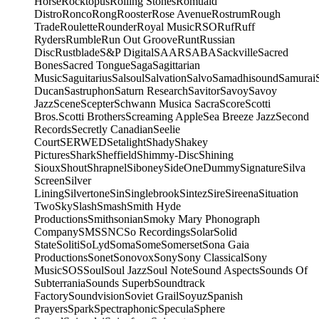
Horse
Rocktopus
Rolling Stones
Romuald
Distro
Ronco
Rong
Rooster
Rose Avenue
Rostrum
Rough
Trade
Roulette
Rounder
Royal Music
RSO
Ruf
Ruff
Ryders
Rumble
Run Out Groove
Runt
Russian
Disc
Rustblade
S&P Digital
SAAR
SABA
Sackville
Sacred
Bones
Sacred Tongue
Saga
Sagittarian
Music
Saguitarius
Salsoul
Salvation
Salvo
Samadhisound
Samurai
Ducan
Sastruphon
Saturn Research
Savitor
Savoy
Savoy
Jazz
Scene
Scepter
Schwann Musica Sacra
Score
Scotti
Bros.
Scotti Brothers
Screaming Apple
Sea Breeze Jazz
Second
Records
Secretly Canadian
Seelie
Court
SERWED
Setalight
Shady
Shakey
Pictures
Shark
Sheffield
Shimmy-Disc
Shining
Sioux
Shout
Shrapnel
Siboney
SideOneDummy
Signature
Silva
Screen
Silver
Lining
Silvertone
Sin
Singlebrook
Sintez
Sire
Sireena
Situation
Two
Sky
Slash
Smash
Smith Hyde
Productions
Smithsonian
Smoky Mary Phonograph
Company
SMS
SNC
So Recordings
Solar
Solid
State
Soliti
SoLyd
Soma
Some
Somerset
Sona Gaia
Productions
Sonet
Sonovox
Sony
Sony Classical
Sony
Music
SOS
Soul
Soul Jazz
Soul Note
Sound Aspects
Sounds Of
Subterrania
Sounds Superb
Soundtrack
Factory
Soundvision
Soviet Grail
Soyuz
Spanish
Prayers
Spark
Spectraphonic
Specula
Sphere