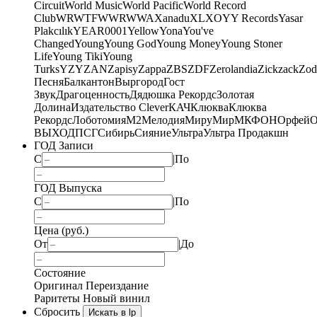
Circuit
World Music
World Pacific
World Record
Club
WRWTFWWR
WWA
Xanadu
XL
XO
Y
Y Records
Yasar
Plakcılık
YEAR0001
Yellow
Yona
You've
Changed
Young
Young God
Young Money
Young Stoner
Life
Young Tiki
Young
Turks
YZY
ZAN
Zapisy
Zappa
ZBS
ZDF
Zerolandia
Zickzack
Zod
Песня
Балкантон
Выргород
Гост
Звук
Драгоценность
Дядюшка Рекордс
Золотая
Долина
Издательство Clever
КАЧ
Клюква
Клюква
Рекордс
Лоботомия
М2
Мелодия
МируМир
МКФОН
Орфей
О
ВЫХОД
ПСГ
Сибирь
Сияние
Ультра
Ультра Продакшн
ГОД Записи
С
|
По
ГОД Выпуска
С
|
По
Цена (руб.)
От
|
До
Состояние
Оригинал
Переиздание
Раритеты
Новый винил
Сбросить
Искать в lp