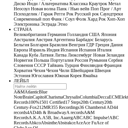
Диско
Инди / Альтернатива
Классика
Краутрок
Метал
Неосоул
Новая волна
Панк / Нью вейв
Поп
Прог / Арт
Психоделик / Гараж
Регги
Рок
Русский рок
Саундтреки
Современный поп
Фанк / Соул
Фолк
Хард Рок
Хип-Хоп
Электроника
Эстрада
Этно
СТРАНА
Великобритания
Германия
Голландия
США
Япония
Австралия
Австрия
Аргентина
Барбадос
Беларусь
Бельгия
Болгария
Бразилия
Венгрия
ГДР
Греция
Дания
Европа
Израиль
Индия
Испания
Испания
Италия
Канада
Куба
Латвия
Литва
Люксембург
Новая Зеландия
Норвегия
Польша
Португалия
Россия
Румыния
Сербия
Словения
СССР
Тайвань
Турция
Финляндия
Франция
Хорватия
Чехия
Чехия
Чили
Швейцария
Швеция
Эстония
Югославия
Южная Корея
Ямайка
ЛЕЙБЛ
A&M
Atlantic
Blue
Note
Brain
Capitol
Charisma
Chrysalis
Columbia
Decca
ECM
Elek
Records
100%
1501 Certified
17 Steps
20th Century
20th
Century-Fox
21
2MR
355 Recordings
36 Chambers
4 AD
44
records
4AD
4th & Broadway
A records
A&M
Records
A.K.A.
A5B, Inc.
Aaarrg
ABC
ABC Impulse!
ABC
Records
Abkco
Absinthe
Abstrakce
Ace
Ace Fu
Ace of
Clubs
Ace Of