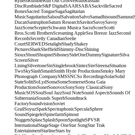
Ryders
Rumble
Run Out Groove
Runt
Russian
Disc
Rustblade
S&P Digital
SAAR
SABA
Sackville
Sacred
Bones
Sacred Tongue
Saga
Sagittarian
Music
Saguitarius
Salsoul
Salvation
Salvo
Samadhisound
Samurai
Ducan
Sastruphon
Saturn Research
Savitor
Savoy
Savoy
Jazz
Scene
Scepter
Schwann Musica Sacra
Score
Scotti
Bros.
Scotti Brothers
Screaming Apple
Sea Breeze Jazz
Second
Records
Secretly Canadian
Seelie
Court
SERWED
Setalight
Shady
Shakey
Pictures
Shark
Sheffield
Shimmy-Disc
Shining
Sioux
Shout
Shrapnel
Siboney
SideOneDummy
Signature
Silva
Screen
Silver
Lining
Silvertone
Sin
Singlebrook
Sintez
Sire
Sireena
Situation
Two
Sky
Slash
Smash
Smith Hyde Productions
Smoky Mary
Phonograph Company
SMS
SNC
So Recordings
Solar
Solid
State
Soliti
SoLyd
Soma
Some
Somerset
Sona Gaia
Productions
Sonet
Sonovox
Sony
Sony Classical
Sony
Music
SOS
Soul
Soul Jazz
Soul Note
Sound Aspects
Sounds Of
Subterrania
Sounds Superb
Soundtrack
Factory
Soundvision
Soviet
Grail
Soyuz
Spark
Spectraphonic
Specula
Sphere
Sound
Spiegelei
Spinefarm
Spinout
Nuggets
Splasc
Splash
Spoon
Spotlight
SPV
SR
International
Stage
Stage One
Star Song
Star Trak
Entertainment
Starline
Stars by