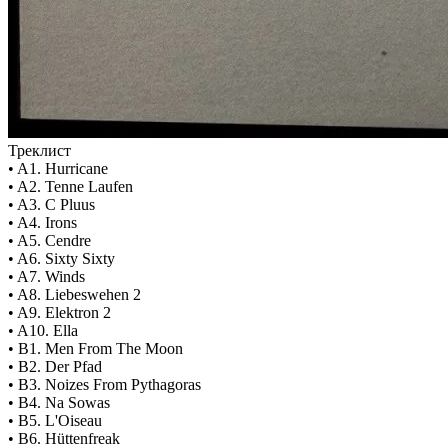
Треклист
• A1. Hurricane
• A2. Tenne Laufen
• A3. C Pluus
• A4. Irons
• A5. Cendre
• A6. Sixty Sixty
• A7. Winds
• A8. Liebeswehen 2
• A9. Elektron 2
• A10. Ella
• B1. Men From The Moon
• B2. Der Pfad
• B3. Noizes From Pythagoras
• B4. Na Sowas
• B5. L'Oiseau
• B6. Hüttenfreak