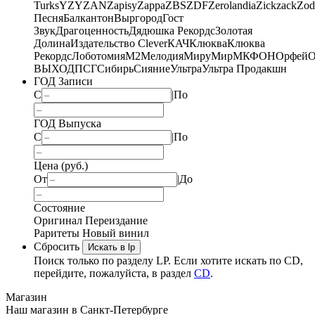
Turks
YZY
ZAN
Zapisy
Zappa
ZBS
ZDF
Zerolandia
Zickzack
Zod
Песня
Балкантон
Выргород
Гост
Звук
Драгоценность
Дядюшка Рекордс
Золотая
Долина
Издательство Clever
КАЧ
Клюква
Клюква
Рекордс
Лоботомия
М2
Мелодия
МируМир
МКФОН
Орфей
О
ВЫХОД
ПСГ
Сибирь
Сияние
Ультра
Ультра Продакшн
ГОД Записи
С
|
По
ГОД Выпуска
С
|
По
Цена (руб.)
От
|
До
Состояние
Оригинал
Переиздание
Раритеты
Новый винил
Сбросить
Искать в lp
Поиск только по разделу LP. Если хотите искать по CD,
перейдите, пожалуйста, в раздел
CD
.
Магазин
Наш магазин в Санкт-Петербурге