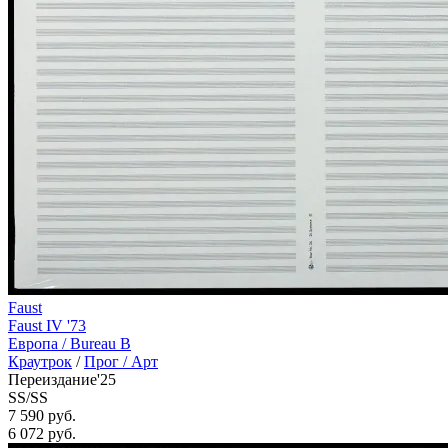
Faust
Faust IV '73
Европа /
Bureau B
Краутрок
/
Прог / Арт
Переиздание'25
SS/SS
7 590 руб.
6 072
руб.