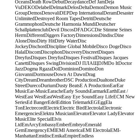
Oceans
Death Row
Debut
Decaydance
Def Jam
Deja
Vu
DEKO
Delabel
Delmark
Delos
Delta
Demon
Demon Music
Group
Demos
Denovali
DEP
Dep International
Deram
Desaster
Unlimited
Destroyed Room Tapes
Detriti
Deutsche
Grammophon
Deutsche Harmonia Mundi
Deutscher
Schallplattenclub
Devil Discos
DFA
DGC
Die Stimme Seines
Herrn
Different
Diggers Factory
Dimensions
Dindisc
Dine
Alone
Dino
Dirty Hit
Dirty Water
Disc
Jockey
Dischord
Discipline Global Mobile
Disco Doge
Disco
Halal
Discom
Discophon
Discovery
Discreet
Disques
Dreyfus
Disques Dreyfus
Disques Festival
Disques Jacques
Canetti
Disques Swing
Division
DJ ПЛАЩ
DJM
Do It
Doctor
Jazz
Dogma Rgaza
Dol
Dominion
Domino
Don
Giovanni
Dormouse
Down At Dawn
Drag
City
Dream
Dreambrother
DSC Production
Dualtone
Duke
Street
Dureco
Durium
Dusty Beats
E A Production
Ear
Ear
Music
Ear-Music
Earache
Early Sounds
Earmark
Earth
East /
West
East West
EastWest
Easy Eye Sound
Easy Life
ECM New
Series
Ed Banger
Edel
Edition Telemark
EG
Egg
Ela
Ton
Electrecord
Electric
Electric Bird
Electrola
Electronic
Emergencies
Elektra Musician
Elevator
Elevator Lady
Elevator
Music
Elite Special
Elvis
Ltd
EmArcy
Embassy
Ember
Embryo
Emerald
Gem
Emergency
EMI
EMI America
EMI Electrola
EMI-
Manhattan
Emidisc
Emika
Empire
Endless