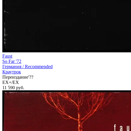
Faust
So Far '72
Германия /
Recommended
Краутрок
Переиздание'??
EX+/EX
11 590
руб.