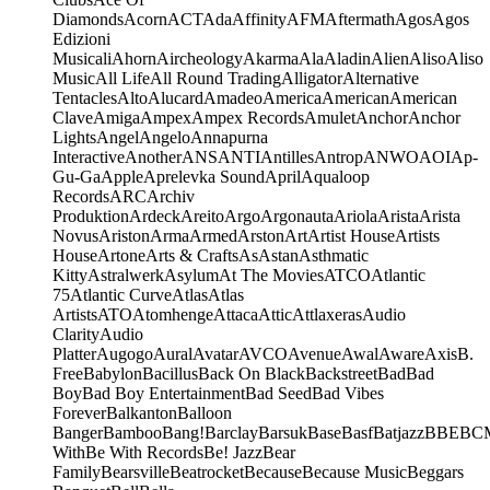
Diamonds
Acorn
ACT
Ada
Affinity
AFM
Aftermath
Agos
Agos
Edizioni
Musicali
Ahorn
Aircheology
Akarma
Ala
Aladin
Alien
Aliso
Aliso
Music
All Life
All Round Trading
Alligator
Alternative
Tentacles
Alto
Alucard
Amadeo
America
American
American
Clave
Amiga
Ampex
Ampex Records
Amulet
Anchor
Anchor
Lights
Angel
Angelo
Annapurna
Interactive
Another
ANS
ANTI
Antilles
Antrop
ANWO
AOI
Ap-
Gu-Ga
Apple
Aprelevka Sound
April
Aqualoop
Records
ARC
Archiv
Produktion
Ardeck
Areito
Argo
Argonauta
Ariola
Arista
Arista
Novus
Ariston
Arma
Armed
Arston
Art
Artist House
Artists
House
Artone
Arts & Crafts
As
Astan
Asthmatic
Kitty
Astralwerk
Asylum
At The Movies
ATCO
Atlantic
75
Atlantic Curve
Atlas
Atlas
Artists
ATO
Atomhenge
Attaca
Attic
Attlaxeras
Audio
Clarity
Audio
Platter
Augogo
Aural
Avatar
AVCO
Avenue
Awal
Aware
Axis
B.
Free
Babylon
Bacillus
Back On Black
Backstreet
Bad
Bad
Boy
Bad Boy Entertainment
Bad Seed
Bad Vibes
Forever
Balkanton
Balloon
Banger
Bamboo
Bang!
Barclay
Barsuk
Base
Basf
Batjazz
BBE
BC
With
Be With Records
Be! Jazz
Bear
Family
Bearsville
Beatrocket
Because
Because Music
Beggars