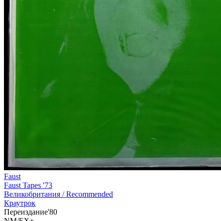
Faust
Faust Tapes '73
Великобритания /
Recommended
Краутрок
Переиздание'80
NM/EX+