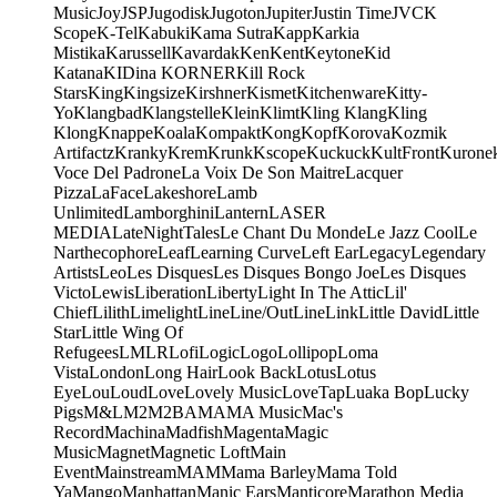
Music
Joy
JSP
Jugodisk
Jugoton
Jupiter
Justin Time
JVC
K
Scope
K-Tel
Kabuki
Kama Sutra
Kapp
Karkia
Mistika
Karussell
Kavardak
Ken
Kent
Keytone
Kid
Katana
KIDina KORNER
Kill Rock
Stars
King
Kingsize
Kirshner
Kismet
Kitchenware
Kitty-
Yo
Klangbad
Klangstelle
Klein
Klimt
Kling Klang
Kling
Klong
Knappe
Koala
Kompakt
Kong
Kopf
Korova
Kozmik
Artifactz
Kranky
Krem
Krunk
Kscope
Kuckuck
KultFront
Kurone
Voce Del Padrone
La Voix De Son Maitre
Lacquer
Pizza
LaFace
Lakeshore
Lamb
Unlimited
Lamborghini
Lantern
LASER
MEDIA
LateNightTales
Le Chant Du Monde
Le Jazz Cool
Le
Narthecophore
Leaf
Learning Curve
Left Ear
Legacy
Legendary
Artists
Leo
Les Disques
Les Disques Bongo Joe
Les Disques
Victo
Lewis
Liberation
Liberty
Light In The Attic
Lil'
Chief
Lilith
Limelight
Line
Line/OutLine
Link
Little David
Little
Star
Little Wing Of
Refugees
LMLR
Lofi
Logic
Logo
Lollipop
Loma
Vista
London
Long Hair
Look Back
Lotus
Lotus
Eye
Lou
Loud
Love
Lovely Music
LoveTap
Luaka Bop
Lucky
Pigs
M&L
M2
M2BA
MA
MA Music
Mac's
Record
Machina
Madfish
Magenta
Magic
Music
Magnet
Magnetic Loft
Main
Event
Mainstream
MAM
Mama Barley
Mama Told
Ya
Mango
Manhattan
Manic Ears
Manticore
Marathon Media