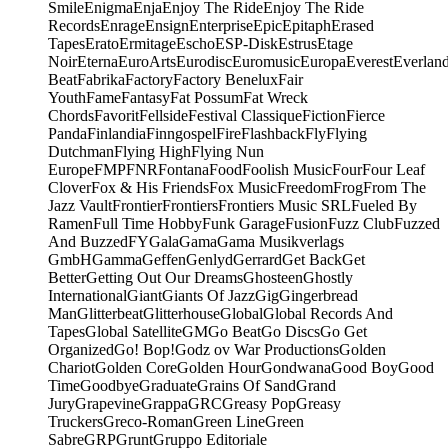
Smile
Enigma
Enja
Enjoy The Ride
Enjoy The Ride
Records
Enrage
Ensign
Enterprise
Epic
Epitaph
Erased
Tapes
Erato
Ermitage
Escho
ESP-Disk
Estrus
Etage
Noir
Eterna
EuroArts
Eurodisc
Euromusic
Europa
Everest
Everlan
Beat
Fabrika
Factory
Factory Benelux
Fair
Youth
Fame
Fantasy
Fat Possum
Fat Wreck
Chords
Favorit
Fellside
Festival Classique
Fiction
Fierce
Panda
Finlandia
Finngospel
Fire
Flashback
Fly
Flying
Dutchman
Flying High
Flying Nun
Europe
FMP
FNR
Fontana
Food
Foolish Music
Four
Four Leaf
Clover
Fox & His Friends
Fox Music
Freedom
Frog
From The
Jazz Vault
Frontier
Frontiers
Frontiers Music SRL
Fueled By
Ramen
Full Time Hobby
Funk Garage
Fusion
Fuzz Club
Fuzzed
And Buzzed
FY
Gala
Gama
Gama Musikverlags
GmbH
Gamma
Geffen
Genlyd
Gerrard
Get Back
Get
Better
Getting Out Our Dreams
Ghosteen
Ghostly
International
Giant
Giants Of Jazz
Gig
Gingerbread
Man
Glitterbeat
Glitterhouse
Global
Global Records And
Tapes
Global Satellite
GM
Go Beat
Go Discs
Go Get
Organized
Go! Bop!
Godz ov War Productions
Golden
Chariot
Golden Core
Golden Hour
Gondwana
Good Boy
Good
Time
Goodbye
Graduate
Grains Of Sand
Grand
Jury
Grapevine
Grappa
GRC
Greasy Pop
Greasy
Truckers
Greco-Roman
Green Line
Green
Sabre
GRP
Grunt
Gruppo Editoriale