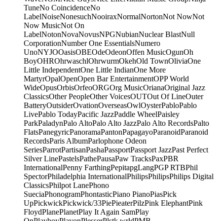
Tune
No Coincidence
No
Label
Noise
Nonesuch
Nooirax
Normal
Norton
Not Now
Not
Now Music
Not On
Label
Noton
Nova
Novus
NPG
Nubian
Nuclear Blast
Null
Corporation
Number One Essentials
Numero
Uno
NYJO
Oasis
OBE
Ode
Odeon
Offen Music
Ogun
Oh
Boy
OHR
Ohrwaschl
Ohrwurm
Okeh
Old Town
Olivia
One
Little Independent
One Little Indian
One More
Martyr
Opal
Open
Open Bar Entertainment
OPP World
Wide
Opus
Orbis
Orfeo
ORG
Org Music
Oriana
Original Jazz
Classics
Other People
Other Voices
OUT
Out Of Line
Outer
Battery
Outsider
Ovation
Overseas
Owl
Oyster
Pablo
Pablo
Live
Pablo Today
Pacific Jazz
Paddle Wheel
Paisley
Park
Paladyn
Palo Alto
Palo Alto Jazz
Palo Alto Records
Palto
Flats
Panegyric
Panorama
Panton
Papagayo
Paranoid
Paranoid
Records
Paris Album
Parlophone Odeon
Series
Parrot
Partisan
Pasha
Passport
Passport Jazz
Past Perfect
Silver Line
Pastels
Pathe
Pausa
Paw Tracks
Pax
PBR
International
Penny Farthing
Pepita
pgLang
PGP RTB
Phil
Spector
Philadelphia International
Philips
Philips
Philips Digital
Classics
Philpot Lane
Phono
Suecia
Phonogram
Phontastic
Piano Piano
Pias
Pick
Up
Pickwick
Pickwick/33
Pie
Pieater
Pilz
Pink Elephant
Pink
Floyd
Plane
Planet
Play It Again Sam
Play
On
Playboy
Playon
Plesser
Plstk wrld
PMB