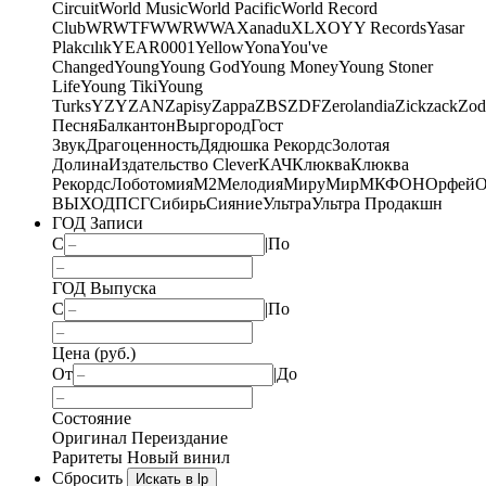
Circuit
World Music
World Pacific
World Record
Club
WRWTFWWR
WWA
Xanadu
XL
XO
Y
Y Records
Yasar
Plakcılık
YEAR0001
Yellow
Yona
You've
Changed
Young
Young God
Young Money
Young Stoner
Life
Young Tiki
Young
Turks
YZY
ZAN
Zapisy
Zappa
ZBS
ZDF
Zerolandia
Zickzack
Zod
Песня
Балкантон
Выргород
Гост
Звук
Драгоценность
Дядюшка Рекордс
Золотая
Долина
Издательство Clever
КАЧ
Клюква
Клюква
Рекордс
Лоботомия
М2
Мелодия
МируМир
МКФОН
Орфей
О
ВЫХОД
ПСГ
Сибирь
Сияние
Ультра
Ультра Продакшн
ГОД Записи
С
|
По
ГОД Выпуска
С
|
По
Цена (руб.)
От
|
До
Состояние
Оригинал
Переиздание
Раритеты
Новый винил
Сбросить
Искать в lp