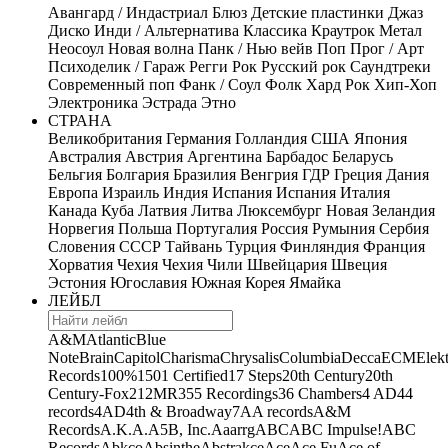
Авангард / Индастриал
Блюз
Детские пластинки
Джаз
Диско
Инди / Альтернатива
Классика
Краутрок
Метал
Неосоул
Новая волна
Панк / Нью вейв
Поп
Прог / Арт
Психоделик / Гараж
Регги
Рок
Русский рок
Саундтреки
Современный поп
Фанк / Соул
Фолк
Хард Рок
Хип-Хоп
Электроника
Эстрада
Этно
СТРАНА
Великобритания
Германия
Голландия
США
Япония
Австралия
Австрия
Аргентина
Барбадос
Беларусь
Бельгия
Болгария
Бразилия
Венгрия
ГДР
Греция
Дания
Европа
Израиль
Индия
Испания
Испания
Италия
Канада
Куба
Латвия
Литва
Люксембург
Новая Зеландия
Норвегия
Польша
Португалия
Россия
Румыния
Сербия
Словения
СССР
Тайвань
Турция
Финляндия
Франция
Хорватия
Чехия
Чехия
Чили
Швейцария
Швеция
Эстония
Югославия
Южная Корея
Ямайка
ЛЕЙБЛ
A&M
Atlantic
Blue
Note
Brain
Capitol
Charisma
Chrysalis
Columbia
Decca
ECM
Elek
Records
100%
1501 Certified
17 Steps
20th Century
20th
Century-Fox
21
2MR
355 Recordings
36 Chambers
4 AD
44
records
4AD
4th & Broadway
7A
A records
A&M
Records
A.K.A.
A5B, Inc.
Aaarrg
ABC
ABC Impulse!
ABC
Records
Abkco
Absinthe
Abstrakce
Ace
Ace Fu
Ace of