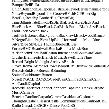
Family
Bearsville
Beatrocket
Because
Because Music
Beggars
Banquet
Bell
Bella
Union
Bellaphon
Bellapon
Bellatrix
Bellevue
Bertelsmann
Berton
Noise
Beyond
Beyond The Groove
BFish
BGP
Biber
Big
Bear
Big Beat
Big Brother
Big Crown
Big
Time
Billingsgate
Bingo
BIS
Bla Bla
Black Acre
Black And
Blue
Black And Blue
Black Cat
Black Forum
Black Jazz
Black
Lion
Black Screen
Black
Truffle
Blackened
Blackground
Blackhawk
Blackwood
Blanco
Y Negro
Blind Pig
Blow Up
Blue Horizon
Blue Moon
Blue
Silver
Blue Sky
Blue Thumb
Bluebird
Blues
Encore
BMG
Boardwalk
Bomba
Bomba Music
Bon
Air
Boplicity
Born Bad
Boston International
Boulevard
Brain
Crusher
Brainfeeder
Branch Music
Brave
Bridge Nine
Records
Bright Midnight Archives
British
Grove
Broma16
Bronze
Brownswood
BRS
Brunswick
Brutalist
Bt
Records
Buk
Bulk
Bureau B
Burning
Sounds
Bushbranch
Button
Nose
BYG
C.B.R.
C/Z
C5
Cadet
Cain
Calligraph
Camel
Can-
Am
Candid
Capitol
Records
Capriccio
Caprice
Capricorn
Captured Tracks
Carlyne
Music
Carnage
Benelux
Caroline
Carpark
Carrere
Casablanca
Cashmere
Thoughts
Castle Classics
Castle Communications
Caution!
CBC
Radio Canada
CBS
CBS Dance Pool
CBS