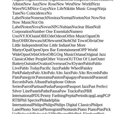
Albion
New Jazz
New Rose
New West
New World
Next
Wave
NGM
Nice Guys
Nice Life
Nikitin Music Group
Ninja
Tune
No Coincidence
No
Label
Noise
Nonesuch
Nooirax
Normal
Norton
Not Now
Not
Now Music
Not On
Label
Noton
Nova
Novus
NPG
Nubian
Nuclear Blast
Null
Corporation
Number One Essentials
Numero
Uno
NYJO
Oasis
OBE
Ode
Odeon
Offen Music
Ogun
Oh
Boy
OHR
Ohrwaschl
Ohrwurm
Okeh
Old Town
Olivia
One
Little Independent
One Little Indian
One More
Martyr
Opal
Open
Open Bar Entertainment
OPP World
Wide
Opus
Orbis
Orfeo
ORG
Org Music
Oriana
Original Jazz
Classics
Other People
Other Voices
OUT
Out Of Line
Outer
Battery
Outsider
Ovation
Overseas
Owl
Oyster
Pablo
Pablo
Live
Pablo Today
Pacific Jazz
Paddle Wheel
Paisley
Park
Paladyn
Palo Alto
Palo Alto Jazz
Palo Alto Records
Palto
Flats
Panegyric
Panorama
Panton
Papagayo
Paranoid
Paranoid
Records
Paris Album
Parlophone Odeon
Series
Parrot
Partisan
Pasha
Passport
Passport Jazz
Past Perfect
Silver Line
Pastels
Pathe
Pausa
Paw Tracks
Pax
PBR
International
PDU
Penny Farthing
Pepita
Periodica
pgLang
PGP
RTB
Phil Spector
Philadelphia
International
Philips
Philips
Philips Digital Classics
Philpot
Lane
Phono Suecia
Phonogram
Phontastic
Piano Piano
Pias
Pick
Up
Pickwick
Pickwick/33
Pie
Pieater
Pilz
Pink Elephant
Pink