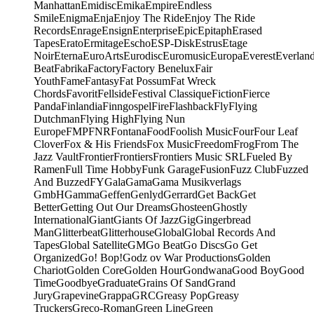
Manhattan
Emidisc
Emika
Empire
Endless
Smile
Enigma
Enja
Enjoy The Ride
Enjoy The Ride
Records
Enrage
Ensign
Enterprise
Epic
Epitaph
Erased
Tapes
Erato
Ermitage
Escho
ESP-Disk
Estrus
Etage
Noir
Eterna
EuroArts
Eurodisc
Euromusic
Europa
Everest
Everlan
Beat
Fabrika
Factory
Factory Benelux
Fair
Youth
Fame
Fantasy
Fat Possum
Fat Wreck
Chords
Favorit
Fellside
Festival Classique
Fiction
Fierce
Panda
Finlandia
Finngospel
Fire
Flashback
Fly
Flying
Dutchman
Flying High
Flying Nun
Europe
FMP
FNR
Fontana
Food
Foolish Music
Four
Four Leaf
Clover
Fox & His Friends
Fox Music
Freedom
Frog
From The
Jazz Vault
Frontier
Frontiers
Frontiers Music SRL
Fueled By
Ramen
Full Time Hobby
Funk Garage
Fusion
Fuzz Club
Fuzzed
And Buzzed
FY
Gala
Gama
Gama Musikverlags
GmbH
Gamma
Geffen
Genlyd
Gerrard
Get Back
Get
Better
Getting Out Our Dreams
Ghosteen
Ghostly
International
Giant
Giants Of Jazz
Gig
Gingerbread
Man
Glitterbeat
Glitterhouse
Global
Global Records And
Tapes
Global Satellite
GM
Go Beat
Go Discs
Go Get
Organized
Go! Bop!
Godz ov War Productions
Golden
Chariot
Golden Core
Golden Hour
Gondwana
Good Boy
Good
Time
Goodbye
Graduate
Grains Of Sand
Grand
Jury
Grapevine
Grappa
GRC
Greasy Pop
Greasy
Truckers
Greco-Roman
Green Line
Green