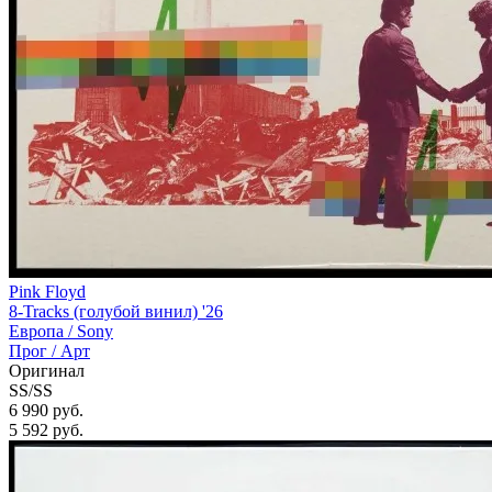
Pink Floyd
8-Tracks (голубой винил) '26
Европа /
Sony
Прог / Арт
Оригинал
SS/SS
6 990 руб.
5 592
руб.