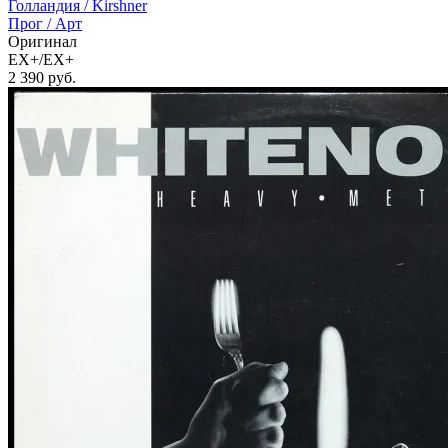
Голландия /
Kirshner
Прог / Арт
Оригинал
EX+/EX+
2 390
руб.