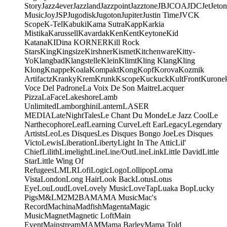
Story
Jazz4ever
Jazzland
Jazzpoint
Jazztone
JB
JCOA
JDC
Jet
Jeton
Music
Joy
JSP
Jugodisk
Jugoton
Jupiter
Justin Time
JVC
K
Scope
K-Tel
Kabuki
Kama Sutra
Kapp
Karkia
Mistika
Karussell
Kavardak
Ken
Kent
Keytone
Kid
Katana
KIDina KORNER
Kill Rock
Stars
King
Kingsize
Kirshner
Kismet
Kitchenware
Kitty-
Yo
Klangbad
Klangstelle
Klein
Klimt
Kling Klang
Kling
Klong
Knappe
Koala
Kompakt
Kong
Kopf
Korova
Kozmik
Artifactz
Kranky
Krem
Krunk
Kscope
Kuckuck
KultFront
Kurone
Voce Del Padrone
La Voix De Son Maitre
Lacquer
Pizza
LaFace
Lakeshore
Lamb
Unlimited
Lamborghini
Lantern
LASER
MEDIA
LateNightTales
Le Chant Du Monde
Le Jazz Cool
Le
Narthecophore
Leaf
Learning Curve
Left Ear
Legacy
Legendary
Artists
Leo
Les Disques
Les Disques Bongo Joe
Les Disques
Victo
Lewis
Liberation
Liberty
Light In The Attic
Lil'
Chief
Lilith
Limelight
Line
Line/OutLine
Link
Little David
Little
Star
Little Wing Of
Refugees
LMLR
Lofi
Logic
Logo
Lollipop
Loma
Vista
London
Long Hair
Look Back
Lotus
Lotus
Eye
Lou
Loud
Love
Lovely Music
LoveTap
Luaka Bop
Lucky
Pigs
M&L
M2
M2BA
MA
MA Music
Mac's
Record
Machina
Madfish
Magenta
Magic
Music
Magnet
Magnetic Loft
Main
Event
Mainstream
MAM
Mama Barley
Mama Told