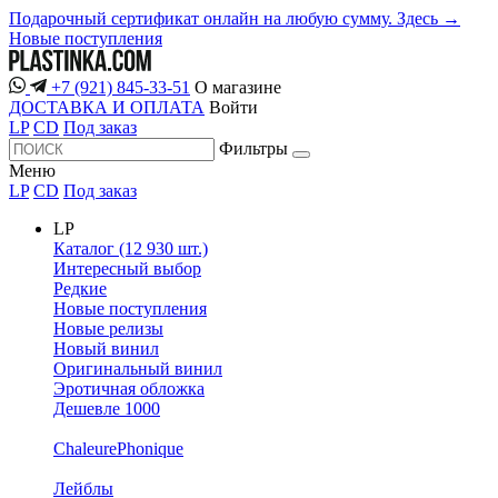
Подарочный сертификат онлайн на любую сумму. Здесь →
Новые поступления
+7 (921) 845-33-51
О магазине
ДОСТАВКА И ОПЛАТА
Войти
LP
CD
Под заказ
Фильтры
Меню
LP
CD
Под заказ
LP
Каталог (12 930 шт.)
Интересный выбор
Редкие
Новые поступления
Новые релизы
Новый винил
Оригинальный винил
Эротичная обложка
Дешевле 1000
ChaleurePhonique
Лейблы