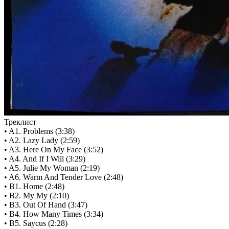
Треклист
• A1. Problems (3:38)
• A2. Lazy Lady (2:59)
• A3. Here On My Face (3:52)
• A4. And If I Will (3:29)
• A5. Julie My Woman (2:19)
• A6. Warm And Tender Love (2:48)
• B1. Home (2:48)
• B2. My My (2:10)
• B3. Out Of Hand (3:47)
• B4. How Many Times (3:34)
• B5. Saycus (2:28)