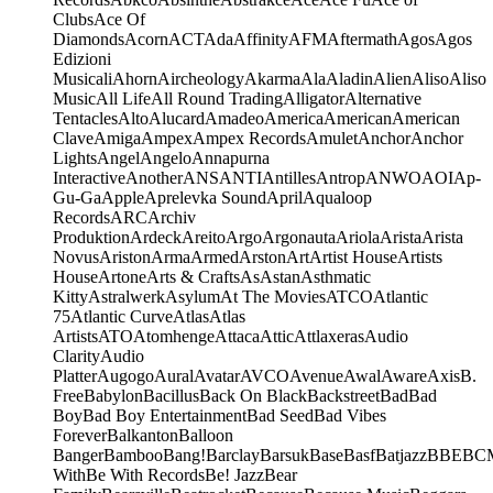
Clubs
Ace Of
Diamonds
Acorn
ACT
Ada
Affinity
AFM
Aftermath
Agos
Agos
Edizioni
Musicali
Ahorn
Aircheology
Akarma
Ala
Aladin
Alien
Aliso
Aliso
Music
All Life
All Round Trading
Alligator
Alternative
Tentacles
Alto
Alucard
Amadeo
America
American
American
Clave
Amiga
Ampex
Ampex Records
Amulet
Anchor
Anchor
Lights
Angel
Angelo
Annapurna
Interactive
Another
ANS
ANTI
Antilles
Antrop
ANWO
AOI
Ap-
Gu-Ga
Apple
Aprelevka Sound
April
Aqualoop
Records
ARC
Archiv
Produktion
Ardeck
Areito
Argo
Argonauta
Ariola
Arista
Arista
Novus
Ariston
Arma
Armed
Arston
Art
Artist House
Artists
House
Artone
Arts & Crafts
As
Astan
Asthmatic
Kitty
Astralwerk
Asylum
At The Movies
ATCO
Atlantic
75
Atlantic Curve
Atlas
Atlas
Artists
ATO
Atomhenge
Attaca
Attic
Attlaxeras
Audio
Clarity
Audio
Platter
Augogo
Aural
Avatar
AVCO
Avenue
Awal
Aware
Axis
B.
Free
Babylon
Bacillus
Back On Black
Backstreet
Bad
Bad
Boy
Bad Boy Entertainment
Bad Seed
Bad Vibes
Forever
Balkanton
Balloon
Banger
Bamboo
Bang!
Barclay
Barsuk
Base
Basf
Batjazz
BBE
BC
With
Be With Records
Be! Jazz
Bear