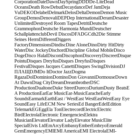
Corporation
Date
Dawn
DaySpring
DDD
De-Lite
Dead
Oceans
Death Row
Debut
Decaydance
Def Jam
Deja
Vu
DEKO
Delabel
Delmark
Delos
Delta
Demon
Demon Music
Group
Demos
Denovali
DEP
Dep International
Deram
Desaster
Unlimited
Destroyed Room Tapes
Detriti
Deutsche
Grammophon
Deutsche Harmonia Mundi
Deutscher
Schallplattenclub
Devil Discos
DFA
DGC
dh2
Die Stimme
Seines Herrn
Different
Diggers
Factory
Dimensions
Dindisc
Dine Alone
Dino
Dirty Hit
Dirty
Water
Disc Jockey
Dischord
Discipline Global Mobile
Disco
Doge
Disco Halal
Discom
Discophon
Discovery
Discreet
Disque
Pointu
Disques Dreyfus
Disques Dreyfus
Disques
Festival
Disques Jacques Canetti
Disques Swing
Division
DJ
ПЛАЩ
DJM
Do It
Doctor Jazz
Dogma
Rgaza
Dol
Dominion
Domino
Don Giovanni
Dormouse
Down
At Dawn
Drag City
Dream
Dreambrother
DSC
Production
Dualtone
Duke Street
Dureco
Durium
Dusty Beats
E
A Production
Ear
Ear Music
Ear-Music
Earache
Early
Sounds
Earmark
Earth
East / West
East West
EastWest
Easy Eye
Sound
Easy Life
ECM New Series
Ed Banger
Edel
Edition
Telemark
EG
Egg
Ela Ton
Electrecord
Electric
Electric
Bird
Electrola
Electronic Emergencies
Elektra
Musician
Elevator
Elevator Lady
Elevator Music
Elite
Special
Elvis Ltd
EmArcy
Embassy
Ember
Embryo
Emerald
Gem
Emergency
EMI
EMI America
EMI Electrola
EMI-