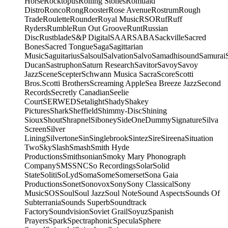
Horse
Rocktopus
Rolling Stones
Romuald
Distro
Ronco
Rong
Rooster
Rose Avenue
Rostrum
Rough
Trade
Roulette
Rounder
Royal Music
RSO
Ruf
Ruff
Ryders
Rumble
Run Out Groove
Runt
Russian
Disc
Rustblade
S&P Digital
SAAR
SABA
Sackville
Sacred
Bones
Sacred Tongue
Saga
Sagittarian
Music
Saguitarius
Salsoul
Salvation
Salvo
Samadhisound
Samurai
Ducan
Sastruphon
Saturn Research
Savitor
Savoy
Savoy
Jazz
Scene
Scepter
Schwann Musica Sacra
Score
Scotti
Bros.
Scotti Brothers
Screaming Apple
Sea Breeze Jazz
Second
Records
Secretly Canadian
Seelie
Court
SERWED
Setalight
Shady
Shakey
Pictures
Shark
Sheffield
Shimmy-Disc
Shining
Sioux
Shout
Shrapnel
Siboney
SideOneDummy
Signature
Silva
Screen
Silver
Lining
Silvertone
Sin
Singlebrook
Sintez
Sire
Sireena
Situation
Two
Sky
Slash
Smash
Smith Hyde
Productions
Smithsonian
Smoky Mary Phonograph
Company
SMS
SNC
So Recordings
Solar
Solid
State
Soliti
SoLyd
Soma
Some
Somerset
Sona Gaia
Productions
Sonet
Sonovox
Sony
Sony Classical
Sony
Music
SOS
Soul
Soul Jazz
Soul Note
Sound Aspects
Sounds Of
Subterrania
Sounds Superb
Soundtrack
Factory
Soundvision
Soviet Grail
Soyuz
Spanish
Prayers
Spark
Spectraphonic
Specula
Sphere