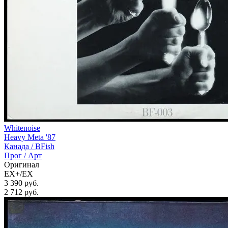
Whitenoise
Heavy Meta '87
Канада /
BFish
Прог / Арт
Оригинал
EX+/EX
3 390 руб.
2 712
руб.