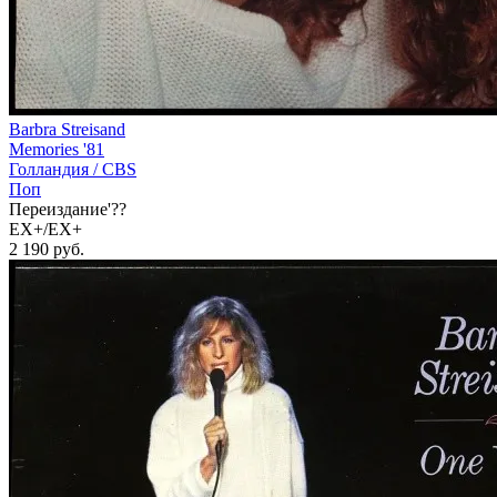
Barbra Streisand
Memories '81
Голландия /
CBS
Поп
Переиздание'??
EX+/EX+
2 190
руб.