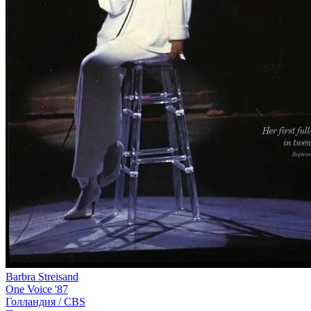
Barbra Streisand
One Voice '87
Голландия /
CBS