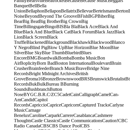
Family
Bearsville
Beatrocket
Because
Because Music
Beggars
Banquet
Bell
Bella
Union
Bellaphon
Bellapon
Bellatrix
Bellevue
Bertelsmann
Berton
Noise
Beyond
Beyond The Groove
BFish
BGP
Biber
Big
Bear
Big Beat
Big Brother
Big Crown
Big
Time
Billingsgate
Bingo
BIS
Bla Bla
Black Acre
Black And
Blue
Black And Blue
Black Cat
Black Forum
Black Jazz
Black
Lion
Black Screen
Black
Truffle
Blackened
Blackground
Blackhawk
Blackwood
Blanco
Y Negro
Blind Pig
Blow Up
Blue Horizon
Blue Moon
Blue
Silver
Blue Sky
Blue Thumb
Bluebird
Blues
Encore
BMG
Boardwalk
Bomba
Bomba Music
Bon
Air
Boplicity
Born Bad
Boston International
Boulevard
Brain
Crusher
Brainfeeder
Branch Music
Brave
Bridge Nine
Records
Bright Midnight Archives
British
Grove
Broma16
Bronze
Brownswood
BRS
Brunswick
Brutalist
Bt
Records
Buk
Bulk
Bureau B
Burning
Sounds
Bushbranch
Button
Nose
BYG
C.B.R.
C/Z
C5
Cadet
Cain
Calligraph
Camel
Can-
Am
Candid
Capitol
Records
Capriccio
Caprice
Capricorn
Captured Tracks
Carlyne
Music
Carnage
Benelux
Caroline
Carpark
Carrere
Casablanca
Cashmere
Thoughts
Castle Classics
Castle Communications
Caution!
CBC
Radio Canada
CBS
CBS Dance Pool
CBS