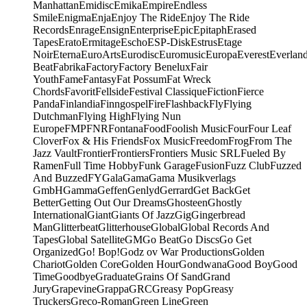
Manhattan
Emidisc
Emika
Empire
Endless
Smile
Enigma
Enja
Enjoy The Ride
Enjoy The Ride
Records
Enrage
Ensign
Enterprise
Epic
Epitaph
Erased
Tapes
Erato
Ermitage
Escho
ESP-Disk
Estrus
Etage
Noir
Eterna
EuroArts
Eurodisc
Euromusic
Europa
Everest
Everlan
Beat
Fabrika
Factory
Factory Benelux
Fair
Youth
Fame
Fantasy
Fat Possum
Fat Wreck
Chords
Favorit
Fellside
Festival Classique
Fiction
Fierce
Panda
Finlandia
Finngospel
Fire
Flashback
Fly
Flying
Dutchman
Flying High
Flying Nun
Europe
FMP
FNR
Fontana
Food
Foolish Music
Four
Four Leaf
Clover
Fox & His Friends
Fox Music
Freedom
Frog
From The
Jazz Vault
Frontier
Frontiers
Frontiers Music SRL
Fueled By
Ramen
Full Time Hobby
Funk Garage
Fusion
Fuzz Club
Fuzzed
And Buzzed
FY
Gala
Gama
Gama Musikverlags
GmbH
Gamma
Geffen
Genlyd
Gerrard
Get Back
Get
Better
Getting Out Our Dreams
Ghosteen
Ghostly
International
Giant
Giants Of Jazz
Gig
Gingerbread
Man
Glitterbeat
Glitterhouse
Global
Global Records And
Tapes
Global Satellite
GM
Go Beat
Go Discs
Go Get
Organized
Go! Bop!
Godz ov War Productions
Golden
Chariot
Golden Core
Golden Hour
Gondwana
Good Boy
Good
Time
Goodbye
Graduate
Grains Of Sand
Grand
Jury
Grapevine
Grappa
GRC
Greasy Pop
Greasy
Truckers
Greco-Roman
Green Line
Green