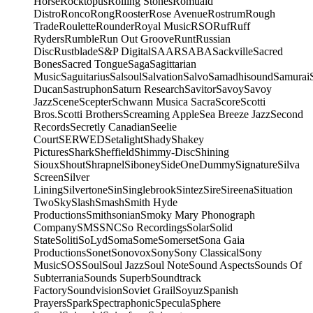
Horse
Rocktopus
Rolling Stones
Romuald
Distro
Ronco
Rong
Rooster
Rose Avenue
Rostrum
Rough
Trade
Roulette
Rounder
Royal Music
RSO
Ruf
Ruff
Ryders
Rumble
Run Out Groove
Runt
Russian
Disc
Rustblade
S&P Digital
SAAR
SABA
Sackville
Sacred
Bones
Sacred Tongue
Saga
Sagittarian
Music
Saguitarius
Salsoul
Salvation
Salvo
Samadhisound
Samurai
Ducan
Sastruphon
Saturn Research
Savitor
Savoy
Savoy
Jazz
Scene
Scepter
Schwann Musica Sacra
Score
Scotti
Bros.
Scotti Brothers
Screaming Apple
Sea Breeze Jazz
Second
Records
Secretly Canadian
Seelie
Court
SERWED
Setalight
Shady
Shakey
Pictures
Shark
Sheffield
Shimmy-Disc
Shining
Sioux
Shout
Shrapnel
Siboney
SideOneDummy
Signature
Silva
Screen
Silver
Lining
Silvertone
Sin
Singlebrook
Sintez
Sire
Sireena
Situation
Two
Sky
Slash
Smash
Smith Hyde
Productions
Smithsonian
Smoky Mary Phonograph
Company
SMS
SNC
So Recordings
Solar
Solid
State
Soliti
SoLyd
Soma
Some
Somerset
Sona Gaia
Productions
Sonet
Sonovox
Sony
Sony Classical
Sony
Music
SOS
Soul
Soul Jazz
Soul Note
Sound Aspects
Sounds Of
Subterrania
Sounds Superb
Soundtrack
Factory
Soundvision
Soviet Grail
Soyuz
Spanish
Prayers
Spark
Spectraphonic
Specula
Sphere