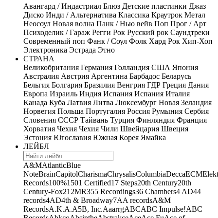
Авангард / Индастриал
Блюз
Детские пластинки
Джаз
Диско
Инди / Альтернатива
Классика
Краутрок
Метал
Неосоул
Новая волна
Панк / Нью вейв
Поп
Прог / Арт
Психоделик / Гараж
Регги
Рок
Русский рок
Саундтреки
Современный поп
Фанк / Соул
Фолк
Хард Рок
Хип-Хоп
Электроника
Эстрада
Этно
СТРАНА
Великобритания
Германия
Голландия
США
Япония
Австралия
Австрия
Аргентина
Барбадос
Беларусь
Бельгия
Болгария
Бразилия
Венгрия
ГДР
Греция
Дания
Европа
Израиль
Индия
Испания
Испания
Италия
Канада
Куба
Латвия
Литва
Люксембург
Новая Зеландия
Норвегия
Польша
Португалия
Россия
Румыния
Сербия
Словения
СССР
Тайвань
Турция
Финляндия
Франция
Хорватия
Чехия
Чехия
Чили
Швейцария
Швеция
Эстония
Югославия
Южная Корея
Ямайка
ЛЕЙБЛ
A&M
Atlantic
Blue
Note
Brain
Capitol
Charisma
Chrysalis
Columbia
Decca
ECM
Elek
Records
100%
1501 Certified
17 Steps
20th Century
20th
Century-Fox
21
2MR
355 Recordings
36 Chambers
4 AD
44
records
4AD
4th & Broadway
7A
A records
A&M
Records
A.K.A.
A5B, Inc.
Aaarrg
ABC
ABC Impulse!
ABC
Records
Abkco
Absinthe
Abstrakce
Ace
Ace Fu
Ace of