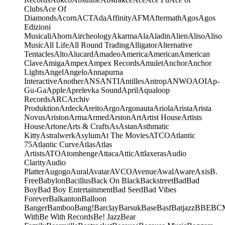
Clubs
Ace Of
Diamonds
Acorn
ACT
Ada
Affinity
AFM
Aftermath
Agos
Agos
Edizioni
Musicali
Ahorn
Aircheology
Akarma
Ala
Aladin
Alien
Aliso
Aliso
Music
All Life
All Round Trading
Alligator
Alternative
Tentacles
Alto
Alucard
Amadeo
America
American
American
Clave
Amiga
Ampex
Ampex Records
Amulet
Anchor
Anchor
Lights
Angel
Angelo
Annapurna
Interactive
Another
ANS
ANTI
Antilles
Antrop
ANWO
AOI
Ap-
Gu-Ga
Apple
Aprelevka Sound
April
Aqualoop
Records
ARC
Archiv
Produktion
Ardeck
Areito
Argo
Argonauta
Ariola
Arista
Arista
Novus
Ariston
Arma
Armed
Arston
Art
Artist House
Artists
House
Artone
Arts & Crafts
As
Astan
Asthmatic
Kitty
Astralwerk
Asylum
At The Movies
ATCO
Atlantic
75
Atlantic Curve
Atlas
Atlas
Artists
ATO
Atomhenge
Attaca
Attic
Attlaxeras
Audio
Clarity
Audio
Platter
Augogo
Aural
Avatar
AVCO
Avenue
Awal
Aware
Axis
B.
Free
Babylon
Bacillus
Back On Black
Backstreet
Bad
Bad
Boy
Bad Boy Entertainment
Bad Seed
Bad Vibes
Forever
Balkanton
Balloon
Banger
Bamboo
Bang!
Barclay
Barsuk
Base
Basf
Batjazz
BBE
BC
With
Be With Records
Be! Jazz
Bear