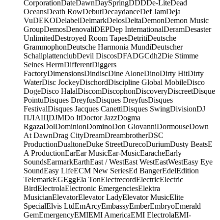
Corporation
Date
Dawn
DaySpring
DDD
De-Lite
Dead
Oceans
Death Row
Debut
Decaydance
Def Jam
Deja
Vu
DEKO
Delabel
Delmark
Delos
Delta
Demon
Demon Music
Group
Demos
Denovali
DEP
Dep International
Deram
Desaster
Unlimited
Destroyed Room Tapes
Detriti
Deutsche
Grammophon
Deutsche Harmonia Mundi
Deutscher
Schallplattenclub
Devil Discos
DFA
DGC
dh2
Die Stimme
Seines Herrn
Different
Diggers
Factory
Dimensions
Dindisc
Dine Alone
Dino
Dirty Hit
Dirty
Water
Disc Jockey
Dischord
Discipline Global Mobile
Disco
Doge
Disco Halal
Discom
Discophon
Discovery
Discreet
Disque
Pointu
Disques Dreyfus
Disques Dreyfus
Disques
Festival
Disques Jacques Canetti
Disques Swing
Division
DJ
ПЛАЩ
DJM
Do It
Doctor Jazz
Dogma
Rgaza
Dol
Dominion
Domino
Don Giovanni
Dormouse
Down
At Dawn
Drag City
Dream
Dreambrother
DSC
Production
Dualtone
Duke Street
Dureco
Durium
Dusty Beats
E
A Production
Ear
Ear Music
Ear-Music
Earache
Early
Sounds
Earmark
Earth
East / West
East West
EastWest
Easy Eye
Sound
Easy Life
ECM New Series
Ed Banger
Edel
Edition
Telemark
EG
Egg
Ela Ton
Electrecord
Electric
Electric
Bird
Electrola
Electronic Emergencies
Elektra
Musician
Elevator
Elevator Lady
Elevator Music
Elite
Special
Elvis Ltd
EmArcy
Embassy
Ember
Embryo
Emerald
Gem
Emergency
EMI
EMI America
EMI Electrola
EMI-