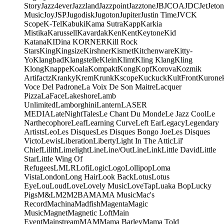
Story
Jazz4ever
Jazzland
Jazzpoint
Jazztone
JB
JCOA
JDC
Jet
Jeton
Music
Joy
JSP
Jugodisk
Jugoton
Jupiter
Justin Time
JVC
K
Scope
K-Tel
Kabuki
Kama Sutra
Kapp
Karkia
Mistika
Karussell
Kavardak
Ken
Kent
Keytone
Kid
Katana
KIDina KORNER
Kill Rock
Stars
King
Kingsize
Kirshner
Kismet
Kitchenware
Kitty-
Yo
Klangbad
Klangstelle
Klein
Klimt
Kling Klang
Kling
Klong
Knappe
Koala
Kompakt
Kong
Kopf
Korova
Kozmik
Artifactz
Kranky
Krem
Krunk
Kscope
Kuckuck
KultFront
Kurone
Voce Del Padrone
La Voix De Son Maitre
Lacquer
Pizza
LaFace
Lakeshore
Lamb
Unlimited
Lamborghini
Lantern
LASER
MEDIA
LateNightTales
Le Chant Du Monde
Le Jazz Cool
Le
Narthecophore
Leaf
Learning Curve
Left Ear
Legacy
Legendary
Artists
Leo
Les Disques
Les Disques Bongo Joe
Les Disques
Victo
Lewis
Liberation
Liberty
Light In The Attic
Lil'
Chief
Lilith
Limelight
Line
Line/OutLine
Link
Little David
Little
Star
Little Wing Of
Refugees
LMLR
Lofi
Logic
Logo
Lollipop
Loma
Vista
London
Long Hair
Look Back
Lotus
Lotus
Eye
Lou
Loud
Love
Lovely Music
LoveTap
Luaka Bop
Lucky
Pigs
M&L
M2
M2BA
MA
MA Music
Mac's
Record
Machina
Madfish
Magenta
Magic
Music
Magnet
Magnetic Loft
Main
Event
Mainstream
MAM
Mama Barley
Mama Told