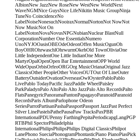
Albion
New Jazz
New Rose
New West
New World
Next
Wave
NGM
Nice Guys
Nice Life
Nikitin Music Group
Ninja
Tune
No Coincidence
No
Label
Noise
Nonesuch
Nooirax
Normal
Norton
Not Now
Not
Now Music
Not On
Label
Noton
Nova
Novus
NPG
Nubian
Nuclear Blast
Null
Corporation
Number One Essentials
Numero
Uno
NYJO
Oasis
OBE
Ode
Odeon
Offen Music
Ogun
Oh
Boy
OHR
Ohrwaschl
Ohrwurm
Okeh
Old Town
Olivia
One
Little Independent
One Little Indian
One More
Martyr
Opal
Open
Open Bar Entertainment
OPP World
Wide
Opus
Orbis
Orfeo
ORG
Org Music
Oriana
Original Jazz
Classics
Other People
Other Voices
OUT
Out Of Line
Outer
Battery
Outsider
Ovation
Overseas
Owl
Oyster
Pablo
Pablo
Live
Pablo Today
Pacific Jazz
Paddle Wheel
Paisley
Park
Paladyn
Palo Alto
Palo Alto Jazz
Palo Alto Records
Palto
Flats
Panegyric
Panorama
Panton
Papagayo
Paranoid
Paranoid
Records
Paris Album
Parlophone Odeon
Series
Parrot
Partisan
Pasha
Passport
Passport Jazz
Past Perfect
Silver Line
Pastels
Pathe
Pausa
Paw Tracks
Pax
PBR
International
PDU
Penny Farthing
Pepita
Periodica
pgLang
PGP
RTB
Phil Spector
Philadelphia
International
Philips
Philips
Philips Digital Classics
Philpot
Lane
Phono Suecia
Phonogram
Phontastic
Piano Piano
Pias
Pick
Up
Pickwick
Pickwick/33
Pie
Pieater
Pilz
Pink Elephant
Pink