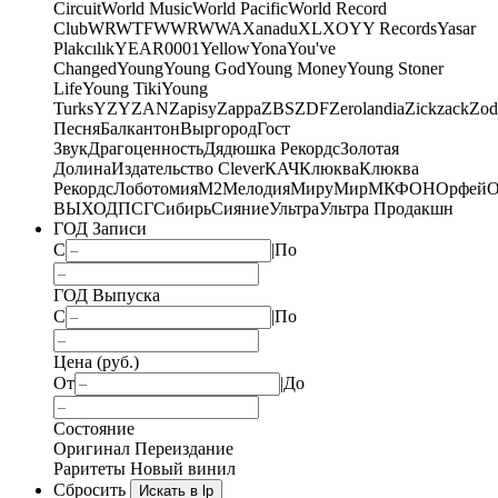
Circuit
World Music
World Pacific
World Record
Club
WRWTFWWR
WWA
Xanadu
XL
XO
Y
Y Records
Yasar
Plakcılık
YEAR0001
Yellow
Yona
You've
Changed
Young
Young God
Young Money
Young Stoner
Life
Young Tiki
Young
Turks
YZY
ZAN
Zapisy
Zappa
ZBS
ZDF
Zerolandia
Zickzack
Zod
Песня
Балкантон
Выргород
Гост
Звук
Драгоценность
Дядюшка Рекордс
Золотая
Долина
Издательство Clever
КАЧ
Клюква
Клюква
Рекордс
Лоботомия
М2
Мелодия
МируМир
МКФОН
Орфей
О
ВЫХОД
ПСГ
Сибирь
Сияние
Ультра
Ультра Продакшн
ГОД Записи
С
|
По
ГОД Выпуска
С
|
По
Цена (руб.)
От
|
До
Состояние
Оригинал
Переиздание
Раритеты
Новый винил
Сбросить
Искать в lp