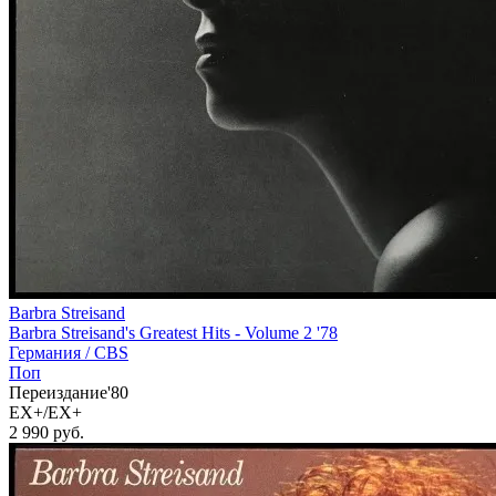
Barbra Streisand
Barbra Streisand's Greatest Hits - Volume 2 '78
Германия /
CBS
Поп
Переиздание'80
EX+/EX+
2 990
руб.