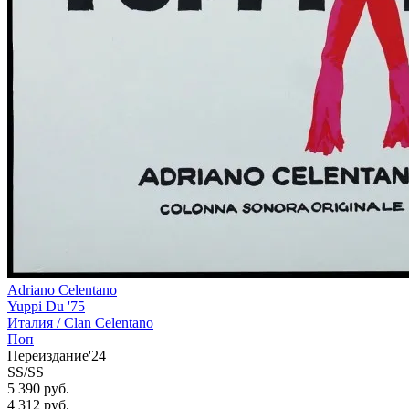
Adriano Celentano
Yuppi Du '75
Италия /
Clan Celentano
Поп
Переиздание'24
SS/SS
5 390 руб.
4 312
руб.