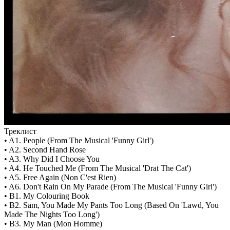
Треклист
• A1. People (From The Musical 'Funny Girl')
• A2. Second Hand Rose
• A3. Why Did I Choose You
• A4. He Touched Me (From The Musical 'Drat The Cat')
• A5. Free Again (Non C'est Rien)
• A6. Don't Rain On My Parade (From The Musical 'Funny Girl')
• B1. My Colouring Book
• B2. Sam, You Made My Pants Too Long (Based On 'Lawd, You
Made The Nights Too Long')
• B3. My Man (Mon Homme)