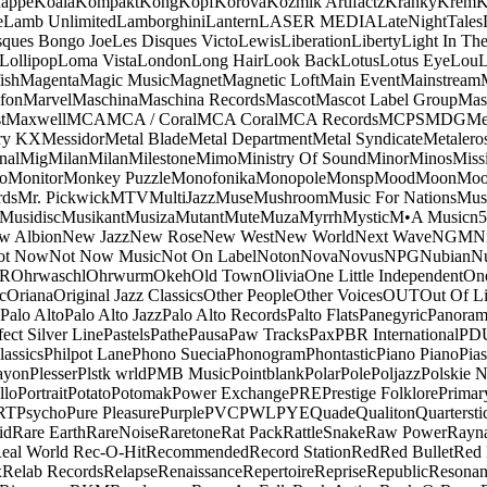
appe
Koala
Kompakt
Kong
Kopf
Korova
Kozmik Artifactz
Kranky
Krem
K
e
Lamb Unlimited
Lamborghini
Lantern
LASER MEDIA
LateNightTales
sques Bongo Joe
Les Disques Victo
Lewis
Liberation
Liberty
Light In The
Lollipop
Loma Vista
London
Long Hair
Look Back
Lotus
Lotus Eye
Lou
ish
Magenta
Magic Music
Magnet
Magnetic Loft
Main Event
Mainstream
fon
Marvel
Maschina
Maschina Records
Mascot
Mascot Label Group
Mas
t
Maxwell
MCA
MCA / Coral
MCA Coral
MCA Records
MCPS
MDG
Me
ry KX
Messidor
Metal Blade
Metal Department
Metal Syndicate
Metalero
nal
Mig
Milan
Milan
Milestone
Mimo
Ministry Of Sound
Minor
Minos
Miss
o
Monitor
Monkey Puzzle
Monofonika
Monopole
Monsp
Mood
Moon
Moo
ds
Mr. Pickwick
MTV
MultiJazz
Muse
Mushroom
Music For Nations
Musi
Musidisc
Musikant
Musiza
Mutant
Mute
Muza
Myrrh
Mystic
M•A Music
n
w Albion
New Jazz
New Rose
New West
New World
Next Wave
NGM
N
ot Now
Not Now Music
Not On Label
Noton
Nova
Novus
NPG
Nubian
Nu
R
Ohrwaschl
Ohrwurm
Okeh
Old Town
Olivia
One Little Independent
One
c
Oriana
Original Jazz Classics
Other People
Other Voices
OUT
Out Of L
Palo Alto
Palo Alto Jazz
Palo Alto Records
Palto Flats
Panegyric
Panora
fect Silver Line
Pastels
Pathe
Pausa
Paw Tracks
Pax
PBR International
PD
lassics
Philpot Lane
Phono Suecia
Phonogram
Phontastic
Piano Piano
Pias
ayon
Plesser
Plstk wrld
PMB Music
Pointblank
Polar
Pole
Poljazz
Polskie N
llo
Portrait
Potato
Potomak
Power Exchange
PRE
Prestige Folklore
Primar
RT
Psycho
Pure Pleasure
Purple
PVC
PWL
PYE
Quade
Qualiton
Quartersti
id
Rare Earth
RareNoise
Raretone
Rat Pack
RattleSnake
Raw Power
Rayn
eal World
Rec-O-Hit
Recommended
Record Station
Red
Red Bullet
Red 
x
Relab Records
Relapse
Renaissance
Repertoire
Reprise
Republic
Resonan