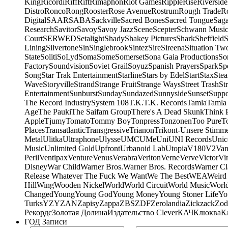
King
Ricordi
Riff
Rift
Rimaphon
Riot Games
Ripple
Rise
Riverside
Distro
Ronco
Rong
Rooster
Rose Avenue
Rostrum
Rough Trade
Ro
Digital
SAAR
SABA
Sackville
Sacred Bones
Sacred Tongue
Sag
Research
Savitor
Savoy
Savoy Jazz
Scene
Scepter
Schwann Music
Court
SERWED
Setalight
Shady
Shakey Pictures
Shark
Sheffield
S
Lining
Silvertone
Sin
Singlebrook
Sintez
Sire
Sireena
Situation Tw
State
Soliti
SoLyd
Soma
Some
Somerset
Sona Gaia Productions
So
Factory
Soundvision
Soviet Grail
Soyuz
Spanish Prayers
Spark
Sp
Song
Star Trak Entertainment
Starline
Stars by Edel
Start
Stax
Ste
Wave
Storyville
Strand
Strange Fruit
Strange Ways
Street Trash
St
Entertainment
Sunburst
Sunday
Sundazed
Sunnyside
Sunset
Suppo
The Record Industry
System 108
T.K.
T.K. Records
Tamla
Tamla
Age
The Pauki
The Saifam Group
There's A Dead Skunk
Think 
Apple
Tjumy
Tomato
Tommy Boy
Tonpress
Tonzonen
Too Pure
T
Places
Transatlantic
Transgressive
Trianon
Trikont-Unsere Stimm
Metal
Ulitka
Ultraphone
Ulysse
UMC
UMe
Uni
UNI Records
Unic
Music
Unlimited Gold
Upfront
Urbanoid Lab
Utopia
V180
V2
Van
Peril
Ventipax
Venture
Venus
Verabra
Veriton
Verne
Verve
Victor
Vi
Disney
War Child
Warner Bros.
Warner Bros. Records
Warner Cl
Release Whatever The Fuck We Want
We The Best
WEA
Weird
Hill
Wing
Wooden Nickel
World
World Circuit
World Music
World
Changed
Young
Young God
Young Money
Young Stoner Life
Yo
Turks
YZY
ZAN
Zapisy
Zappa
ZBS
ZDF
Zerolandia
Zickzack
Zod
Рекордс
Золотая Долина
Издательство Clever
КАЧ
Клюква
К
ГОД Записи