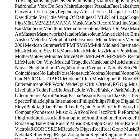
Yo
Klangbad
Klangstelle
Klein
Klimt
Kling Klang
Kling Klong
Kn
Padrone
La Voix De Son Maitre
Lacquer Pizza
LaFace
Lakeshor
Curve
Left Ear
Legacy
Legendary Artists
Leo
Les Disques
Les Di
David
Little Star
Little Wing Of Refugees
LMLR
Lofi
Logic
Logo
Pigs
M&L
M2
M2BA
MA
MA Music
Mac's Record
Machina
Madf
Ears
Manticore
Marathon Media International
Marc On Wax
Mari
Art
Masters
Masterworks
Matador
Mausoleum
Maverick
Max Erns
Auslese
Melodisc
Melophobia
Melosmusik
Memo
Mercury
Mercu
2001
Mexican Summer
MFP
MFS
MGM
Midi
Midland Internatio
Music
Modern Sky UK
Moers Music
Mole Jazz
Mom+Pop
Mond
Mother
Motown
Mounted
Move
MPC
MPL
MPO
MPS
MPS Recor
Life
Music On Vinyl
Musical Tragedies
Musicbank
Musicismusic
Nagast
Neighborhood
Neighbourhood
Nemperor
Neon
Netflix
Ne
Coincidence
No Label
Noise
Nonesuch
Nooirax
Normal
Norton
N
Uno
NYJO
Oasis
OBE
Ode
Odeon
Offen Music
Ogun
Oh Boy
OH
Entertainment
OPP World Wide
Opus
Orbis
Orfeo
ORG
Org Musi
Live
Pablo Today
Pacific Jazz
Paddle Wheel
Paisley Park
Paladyn
Odeon Series
Parrot
Partisan
Pasha
Passport
Passport Jazz
Past Per
Spector
Philadelphia International
Philips
Philips
Philips Digital C
Floyd
Pinkflag
Plane
Planet
Play It Again Sam
Play On
Playboy
Pl
Company
Ponderosa Music & Art
Pool
Pori Jazz
Pork Pie
Portobe
Plug
Produttoriassociati
Promophone
Pronit
Prophone
Provogue
P
Roots
Rag Baby
Raid
Raisin' Music
Rak
Ralph
Rams Horn
Rare B
Victrola
RCO
RCS
RDM
Reader's Digest
Real
Real Gone Music
R
Nebula
Refuge
Regal
Regal Zonophone
Regent
Reigning Phoeni