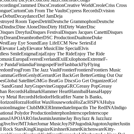
ecordings
Crammed Discs
Creation
Creative World
Creole
Criss Cross
ongue
Curtom
Cuts From The Vaults
Cypress Records
D:vision
ow
Debut
Decaydance
Def Jam
Deja
stroyed Room Tapes
Detriti
Deutsche Grammophon
Deutsche
s
Dindisc
Dine Alone
Dino
Dirty Hit
Dirty Water
Disc
Disques Dreyfus
Disques Festival
Disques Jacques Canetti
Disques
ty
Dream
Dreambrother
DSC Production
Dualtone
Duke
West
Easy Eye Sound
Easy Life
ECM New Series
Ed
Elevator Lady
Elevator Music
Elite Special
Elvis
dless Smile
Enigma
Enja
Enjoy The Ride
Enjoy The Ride
omusic
Europa
Everest
Everland
Exil
Exilophone
Extreme
F-
ce Panda
Finlandia
Finngospel
Fire
Flashback
Fly
Flying
eedom
Frog
From The Jazz Vault
Frontier
Frontiers
Frontiers Music
Gamma
Geffen
Genlyd
Gerrard
Get Back
Get Better
Getting Out Our
pes
Global Satellite
GM
Go Beat
Go Discs
Go Get Organized
Go!
f Sand
Grand Jury
Grapevine
Grappa
GRC
Greasy Pop
Greasy
han Records
Hallmark
Hammer Heart
Hannibal
Hansa
Happy
vy Metal Records
Heliodor
Hellcat
Her Name Is Banks,
Horizon
Horzu
Hot
Hot Wax
Houseworks
HoZac
HSPVA
Hulya
lusion
Imagine Club
IMKER
Immediate
Impact
In The Red
INA
Indigo
national Polydor Production
Interphon
Interscope
Interscope
Janus
JAPO
JARO
Jas
Jasmin
Jasmine
Jay Boy
Jazz & Jazz
Jazz
ng
Jive
Jive
JMT
Joker
Jomar Music
Joy
JSP
Jugodisk
Jugoton
Jupiter
Justin
ll Rock Stars
King
Kingsize
Kirshner
Kismet
Kitchenware
Kitty-