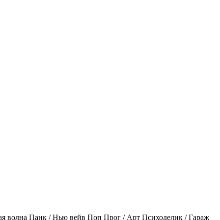
ая волна
Панк / Нью вейв
Поп
Прог / Арт
Психоделик / Гараж