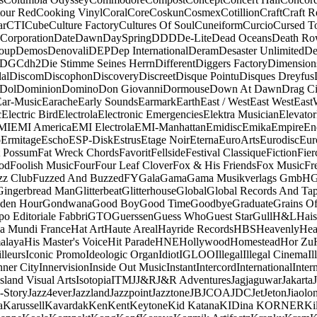
our Red
Cooking Vinyl
Coral
Core
Coskun
Cosmex
Cotillion
Craft
Craft R
ar
CTI
Cube
Culture Factory
Cultures Of Soul
Cuneiform
Curcio
Cursed T
 Corporation
Date
Dawn
DaySpring
DDD
De-Lite
Dead Oceans
Death R
oup
Demos
Denovali
DEP
Dep International
Deram
Desaster Unlimited
De
DGC
dh2
Die Stimme Seines Herrn
Different
Diggers Factory
Dimension
al
Discom
Discophon
Discovery
Discreet
Disque Pointu
Disques Dreyfus
Dol
Dominion
Domino
Don Giovanni
Dormouse
Down At Dawn
Drag Ci
Ear-Music
Earache
Early Sounds
Earmark
Earth
East / West
East West
East
c
Electric Bird
Electrola
Electronic Emergencies
Elektra Musician
Elevator
MI
EMI America
EMI Electrola
EMI-Manhattan
Emidisc
Emika
Empire
En
o
Ermitage
Escho
ESP-Disk
Estrus
Etage Noir
Eterna
EuroArts
Eurodisc
Eur
t Possum
Fat Wreck Chords
Favorit
Fellside
Festival Classique
Fiction
Fier
od
Foolish Music
Four
Four Leaf Clover
Fox & His Friends
Fox Music
Fr
zz Club
Fuzzed And Buzzed
FY
Gala
Gama
Gama Musikverlags GmbH
Gingerbread Man
Glitterbeat
Glitterhouse
Global
Global Records And Ta
den Hour
Gondwana
Good Boy
Good Time
Goodbye
Graduate
Grains O
o Editoriale Fabbri
GTO
Guerssen
Guess Who
Guest Star
Gull
H&L
Hais
a Mundi France
Hat Art
Haute Areal
Hayride Records
HBS
Heavenly
Hea
alaya
His Master's Voice
Hit Parade
HNE
Hollywood
Homestead
Hor Zu
lleurs
Iconic Promo
Ideologic Organ
Idiot
IGLOO
Illegal
Illegal Cinema
Il
nner City
Innervision
Inside Out Music
Instant
Intercord
International
Inter
Island Visual Arts
Isotopia
ITM
J
J&R
J&R Adventures
Jagjaguwar
Jakarta
-Story
Jazz4ever
Jazzland
Jazzpoint
Jazztone
JB
JCOA
JDC
Jet
Jeton
Jiaolo
a
Karussell
Kavardak
Ken
Kent
Keytone
Kid Katana
KIDina KORNER
Ki