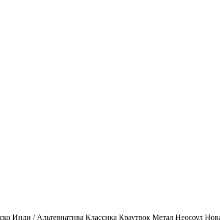
ско
Инди / Альтернатива
Классика
Краутрок
Метал
Неосоул
Нов