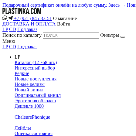
Подарочный сертификат онлайн на любую сумму. Здесь →
Нов
+7 (921) 845-33-51
О магазине
ДОСТАВКА И ОПЛАТА
Войти
LP
CD
Под заказ
Поиск по каталогу
Фильтры
Меню
LP
CD
Под заказ
LP
Каталог (12 768 шт.)
Интересный выбор
Редкие
Новые поступления
Новые релизы
Новый винил
Оригинальный винил
Эротичная обложка
Дешевле 1000
ChaleurePhonique
Лейблы
Оценка состояния