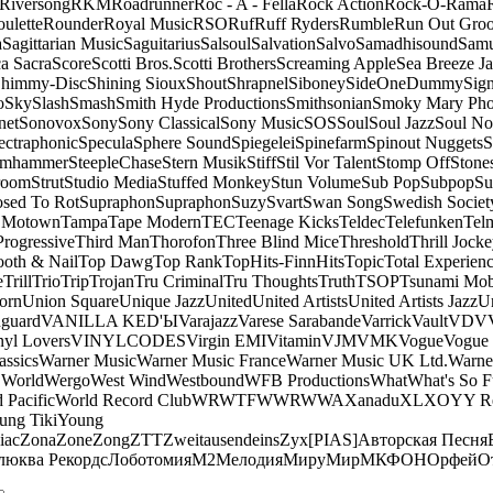
Riversong
RKM
Roadrunner
Roc - A - Fella
Rock Action
Rock-O-Rama
ulette
Rounder
Royal Music
RSO
Ruf
Ruff Ryders
Rumble
Run Out Gro
a
Sagittarian Music
Saguitarius
Salsoul
Salvation
Salvo
Samadhisound
Samu
a Sacra
Score
Scotti Bros.
Scotti Brothers
Screaming Apple
Sea Breeze J
himmy-Disc
Shining Sioux
Shout
Shrapnel
Siboney
SideOneDummy
Sign
o
Sky
Slash
Smash
Smith Hyde Productions
Smithsonian
Smoky Mary Ph
net
Sonovox
Sony
Sony Classical
Sony Music
SOS
Soul
Soul Jazz
Soul No
ectraphonic
Specula
Sphere Sound
Spiegelei
Spinefarm
Spinout Nuggets
S
amhammer
SteepleChase
Stern Musik
Stiff
Stil Vor Talent
Stomp Off
Stone
room
Strut
Studio Media
Stuffed Monkey
Stun Volume
Sub Pop
Subpop
Su
sed To Rot
Supraphon
Supraphon
Suzy
Svart
Swan Song
Swedish Society
 Motown
Tampa
Tape Modern
TEC
Teenage Kicks
Teldec
Telefunken
Tel
Progressive
Third Man
Thorofon
Three Blind Mice
Threshold
Thrill Jock
ooth & Nail
Top Dawg
Top Rank
TopHits-FinnHits
Topic
Total Experien
e
Trill
Trio
Trip
Trojan
Tru Criminal
Tru Thoughts
Truth
TSOP
Tsunami Mo
orn
Union Square
Unique Jazz
United
United Artists
United Artists Jazz
Un
guard
VANILLA KED'Ы
Varajazz
Varese Sarabande
Varrick
Vault
VDV
nyl Lovers
VINYLCODES
Virgin EMI
Vitamin
VJM
VMK
Vogue
Vogue 
assics
Warner Music
Warner Music France
Warner Music UK Ltd.
Warne
 World
Wergo
West Wind
Westbound
WFB Productions
What
What's So 
 Pacific
World Record Club
WRWTFWWR
WWA
Xanadu
XL
XO
Y
Y R
ung Tiki
Young
iac
Zona
Zone
Zong
ZTT
Zweitausendeins
Zyx
[PIAS]
Авторская Песня
люква Рекордс
Лоботомия
М2
Мелодия
МируМир
МКФОН
Орфей
О