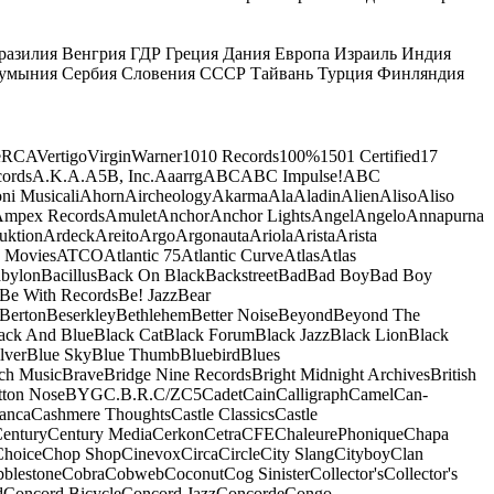
разилия
Венгрия
ГДР
Греция
Дания
Европа
Израиль
Индия
умыния
Сербия
Словения
СССР
Тайвань
Турция
Финляндия
e
RCA
Vertigo
Virgin
Warner
10
10 Records
100%
1501 Certified
17
ords
A.K.A.
A5B, Inc.
Aaarrg
ABC
ABC Impulse!
ABC
ni Musicali
Ahorn
Aircheology
Akarma
Ala
Aladin
Alien
Aliso
Aliso
mpex Records
Amulet
Anchor
Anchor Lights
Angel
Angelo
Annapurna
uktion
Ardeck
Areito
Argo
Argonauta
Ariola
Arista
Arista
 Movies
ATCO
Atlantic 75
Atlantic Curve
Atlas
Atlas
bylon
Bacillus
Back On Black
Backstreet
Bad
Bad Boy
Bad Boy
Be With Records
Be! Jazz
Bear
Berton
Beserkley
Bethlehem
Better Noise
Beyond
Beyond The
ack And Blue
Black Cat
Black Forum
Black Jazz
Black Lion
Black
lver
Blue Sky
Blue Thumb
Bluebird
Blues
ch Music
Brave
Bridge Nine Records
Bright Midnight Archives
British
tton Nose
BYG
C.B.R.
C/Z
C5
Cadet
Cain
Calligraph
Camel
Can-
anca
Cashmere Thoughts
Castle Classics
Castle
entury
Century Media
Cerkon
Cetra
CFE
ChaleurePhonique
Chapa
Choice
Chop Shop
Cinevox
Circa
Circle
City Slang
Cityboy
Clan
blestone
Cobra
Cobweb
Coconut
Cog Sinister
Collector's
Collector's
d
Concord Bicycle
Concord Jazz
Concorde
Congo