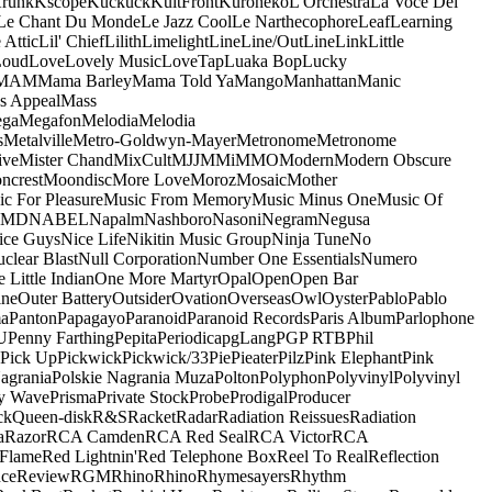
runk
Kscope
Kuckuck
KultFront
Kuroneko
L'Orchestra
La Voce Del
Le Chant Du Monde
Le Jazz Cool
Le Narthecophore
Leaf
Learning
 Attic
Lil' Chief
Lilith
Limelight
Line
Line/OutLine
Link
Little
Loud
Love
Lovely Music
LoveTap
Luaka Bop
Lucky
MAM
Mama Barley
Mama Told Ya
Mango
Manhattan
Manic
s Appeal
Mass
ga
Megafon
Melodia
Melodia
s
Metalville
Metro-Goldwyn-Mayer
Metronome
Metronome
ive
Mister Chand
MixCult
MJJ
MMi
MMO
Modern
Modern Obscure
ncrest
Moondisc
More Love
Moroz
Mosaic
Mother
c For Pleasure
Music From Memory
Music Minus One
Music Of
5MD
NABEL
Napalm
Nashboro
Nasoni
Negram
Negusa
ice Guys
Nice Life
Nikitin Music Group
Ninja Tune
No
clear Blast
Null Corporation
Number One Essentials
Numero
 Little Indian
One More Martyr
Opal
Open
Open Bar
ine
Outer Battery
Outsider
Ovation
Overseas
Owl
Oyster
Pablo
Pablo
ma
Panton
Papagayo
Paranoid
Paranoid Records
Paris Album
Parlophone
U
Penny Farthing
Pepita
Periodica
pgLang
PGP RTB
Phil
Pick Up
Pickwick
Pickwick/33
Pie
Pieater
Pilz
Pink Elephant
Pink
agrania
Polskie Nagrania Muza
Polton
Polyphon
Polyvinyl
Polyvinyl
y Wave
Prisma
Private Stock
Probe
Prodigal
Producer
ck
Queen-disk
R&S
Racket
Radar
Radiation Reissues
Radiation
a
Razor
RCA Camden
RCA Red Seal
RCA Victor
RCA
Flame
Red Lightnin'
Red Telephone Box
Reel To Real
Reflection
ce
Review
RGM
Rhino
Rhino
Rhymesayers
Rhythm