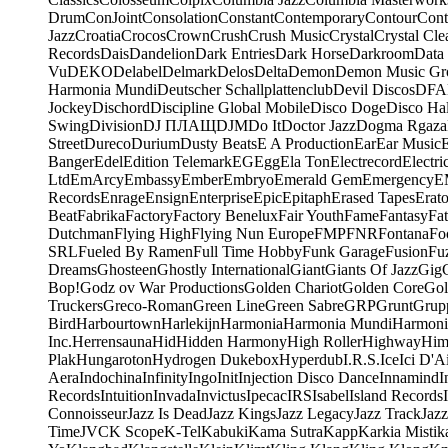
Drum
ConJoint
Consolation
Constant
Contemporary
Contour
Cont
Jazz
Croatia
Crocos
Crown
Crush
Crush Music
Crystal
Crystal Cle
Records
Dais
Dandelion
Dark Entries
Dark Horse
Darkroom
Data
Vu
DEKO
Delabel
Delmark
Delos
Delta
Demon
Demon Music Gr
Harmonia Mundi
Deutscher Schallplattenclub
Devil Discos
DFA
Jockey
Dischord
Discipline Global Mobile
Disco Doge
Disco Hal
Swing
Division
DJ ПЛАЩ
DJM
Do It
Doctor Jazz
Dogma Rgaza
Street
Dureco
Durium
Dusty Beats
E A Production
Ear
Ear Music
Banger
Edel
Edition Telemark
EG
Egg
Ela Ton
Electrecord
Electri
Ltd
EmArcy
Embassy
Ember
Embryo
Emerald Gem
Emergency
E
Records
Enrage
Ensign
Enterprise
Epic
Epitaph
Erased Tapes
Erat
Beat
Fabrika
Factory
Factory Benelux
Fair Youth
Fame
Fantasy
Fa
Dutchman
Flying High
Flying Nun Europe
FMP
FNR
Fontana
Fo
SRL
Fueled By Ramen
Full Time Hobby
Funk Garage
Fusion
Fu
Dreams
Ghosteen
Ghostly International
Giant
Giants Of Jazz
Gig
Bop!
Godz ov War Productions
Golden Chariot
Golden Core
Gol
Truckers
Greco-Roman
Green Line
Green Sabre
GRP
Grunt
Grupp
Bird
Harbourtown
Harlekijn
Harmonia
Harmonia Mundi
Harmoni
Inc.
Herrensauna
Hid
Hidden Harmony
High Roller
Highway
Him
Plak
Hungaroton
Hydrogen Dukebox
Hyperdub
I.R.S.
Ice
Ici D'Ai
Aera
Indochina
Infinity
Ingo
Init
Injection Disco Dance
Innamind
I
Records
Intuition
Invada
Invictus
Ipecac
IRS
Isabel
Island Records
Connoisseur
Jazz Is Dead
Jazz Kings
Jazz Legacy
Jazz Track
Jazz
Time
JVC
K Scope
K-Tel
Kabuki
Kama Sutra
Kapp
Karkia Mistik