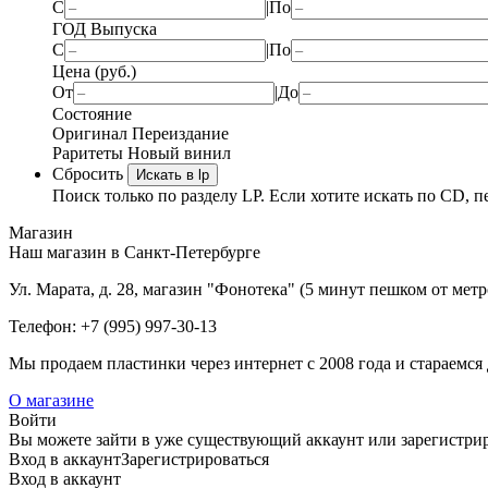
С
|
По
ГОД Выпуска
С
|
По
Цена (руб.)
От
|
До
Состояние
Оригинал
Переиздание
Раритеты
Новый винил
Сбросить
Искать в lp
Поиск только по разделу LP. Если хотите искать по CD, п
Магазин
Наш магазин в Санкт-Петербурге
Ул. Марата, д. 28, магазин "Фонотека" (5 минут пешком от мет
Телефон: +7 (995) 997-30-13
Мы продаем пластинки через интернет c 2008 года и стараемся 
О магазине
Войти
Вы можете зайти в уже существующий аккаунт или зарегистриро
Вход
в аккаунт
Зарегистрироваться
Вход
в аккаунт