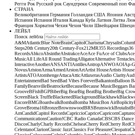
Регги
Рок
Русский рок
Саундтреки
Современный поп
Фан
СТРАНА
Великобритания
Германия
Голландия
США
Япония
Авст
Испания
Испания
Италия
Канада
Куба
Латвия
Литва
Люк
Франция
Хорватия
Чехия
Чехия
Чили
Швейцария
Швеци
ЛЕЙБЛ
Поиск лейбла
A&M
Atlantic
Blue Note
Brain
Capitol
Charisma
Chrysalis
Columb
Steps
20th Century
20th Century-Fox
21
2MR
355 Recordings
36
Records
Abkco
Absinthe
Abstrakce
Ace
Ace Fu
Ace of Clubs
Ace
Music
All Life
All Round Trading
Alligator
Alternative Tentacles
Interactive
Another
ANS
ANTI
Antilles
Antrop
ANWO
AOI
Ap-G
Novus
Ariston
Arma
Armed
Arston
Art
Artist House
Artists House
Artists
ATO
Atomhenge
Attaca
Attic
Attlaxeras
Audio Clarity
Audi
Entertainment
Bad Seed
Bad Vibes Forever
Balkanton
Balloon B
Family
Bearsville
Beatrocket
Because
Because Music
Beggars Ba
Groove
BFish
BGP
Biber
Big Bear
Big Beat
Big Brother
Big Cro
Screen
Black Truffle
Blackened
Blackground
Blackhawk
Blackw
Encore
BMG
Boardwalk
Bomba
Bomba Music
Bon Air
Boplicity
Grove
Broma16
Bronze
Brownswood
BRS
Brunswick
Brutalist
Bt
Am
Candid
Capitol Records
Capriccio
Caprice
Capricorn
Capture
Communications
Caution!
CBC Radio Canada
CBS
CBS Dance 
Discos
Charly
Charly Records
Chelsea
Cherry Red
Cherry Red
Ch
Celentano
Clarion
Classic Jazz
Classics For Pleasure
Cleopatra
Cl
Classics
Colosseum
Colpix
Columbia Jazz
Columbia Masterwork