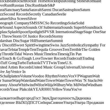
RockBeat
Rocket
Rockin' Horse
Rocktopus
Rolling Stones
Romuald
ove
Runt
Russian Disc
Rustblade
S&P
rai
Sanctuary
Santa
Saravah
Sareni Ducan
Sastruphon
Saturn
azz
Second Records
Secretly Canadian
Seelie
ature
Silva Screen
Silver
onograph Company
SMS
SNC
So Recordings
Solar
Solid
te
Sound Aspects
Sounds Of Subterrania
Sounds Superb
Soundtrack
plasc
Splash
Spoon
Spotlight
SPV
SR International
Stage
Stage One
Star
s Throw
Storm Of Justice Records
Stormy
darshan Disc
Sugar Hill
Sumerian
Summit
 Discofil
Sweet Spirit
Swingtime
Swiss Jazz
Symbolica
Sympathy For
mavar
Telstar
Temple
Tent
Tequila Grooves
Tern
Terrible
The Golden
ey
Throttle
Tidal Waves Music
Timeless
Timesig
Tin Pan
ce
Touch & Go
Tough Love
Towner Records
Tradecraft
Trading
b
Tuff Gong
Turbo
Turkuola
TVT
Twin/Tone
U.S.
ited Artists Records
United Music Group
Universal
Universal
Vee Jay
Venice In
Schallplatten
Volume
Voodoo Rhythm
Vortex
Vox
VP
Wagram
Walt
r Sunset
Warp
Waterland
WaterTower
WaterTower
Wax 'N Stacks
We
Funny About
Whirlwind
Wifon
Wiiija
Wilbury
Win Mil
Wind
Windham
ecords
Yasar Plakcılık
YEAR0001
Yellow
Yona
You've
Балкантон
Выргород
Гост Звук
Драгоценность
Дядюшка
тделение ВЫХОД
ПСГ
Сибирь
Сияние
Ультра
Ультра Продакшн