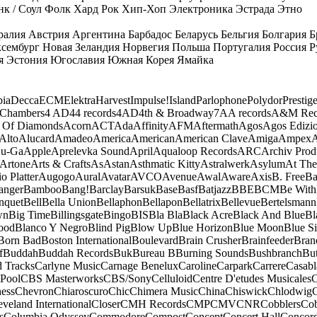
к / Соул
Фолк
Хард Рок
Хип-Хоп
Электроника
Эстрада
Этно
ралия
Австрия
Аргентина
Барбадос
Беларусь
Бельгия
Болгария
Б
сембург
Новая Зеландия
Норвегия
Польша
Португалия
Россия
Р
я
Эстония
Югославия
Южная Корея
Ямайка
ia
Decca
ECM
Elektra
Harvest
Impulse!
Island
Parlophone
Polydor
Prestig
 Chambers
4 AD
44 records
4AD
4th & Broadway
7A
A records
A&M Rec
 Of Diamonds
Acorn
ACT
Ada
Affinity
AFM
Aftermath
Agos
Agos Edizio
Alto
Alucard
Amadeo
America
American
American Clave
Amiga
Ampex
A
u-Ga
Apple
Aprelevka Sound
April
Aqualoop Records
ARC
Archiv Prod
Artone
Arts & Crafts
As
Astan
Asthmatic Kitty
Astralwerk
Asylum
At The
o Platter
Augogo
Aural
Avatar
AVCO
Avenue
Awal
Aware
Axis
B. Free
Ba
anger
Bamboo
Bang!
Barclay
Barsuk
Base
Basf
Batjazz
BBE
BCM
Be With
nquet
Bell
Bella Union
Bellaphon
Bellapon
Bellatrix
Bellevue
Bertelsmann
wn
Big Time
Billingsgate
Bingo
BIS
Bla Bla
Black Acre
Black And Blue
Bl
ood
Blanco Y Negro
Blind Pig
Blow Up
Blue Horizon
Blue Moon
Blue Si
Born Bad
Boston International
Boulevard
Brain Crusher
Brainfeeder
Bran
f
Buddah
Buddah Records
Buk
Bureau B
Burning Sounds
Bushbranch
Bu
d Tracks
Carlyne Music
Carnage Benelux
Caroline
Carpark
Carrere
Casabl
Pool
CBS Masterworks
CBS/Sony
Celluloid
Centre D'etudes Musicales
C
ess
Chevron
Chiaroscuro
Chic
Chimera Music
China
Chiswick
Chlodwig
eveland International
Closer
CMH Records
CMP
CMV
CNR
Cobblers
Cob
s
Columbia Odyssey
Commodore
Compost
Concept
Concert Hall
Concor