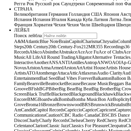
Регги
Рок
Русский рок
Саундтреки
Современный поп
Фан
СТРАНА
Великобритания
Германия
Голландия
США
Япония
Авст
Испания
Испания
Италия
Канада
Куба
Латвия
Литва
Люк
Франция
Хорватия
Чехия
Чехия
Чили
Швейцария
Швеци
ЛЕЙБЛ
Поиск лейбла
A&M
Atlantic
Blue Note
Brain
Capitol
Charisma
Chrysalis
Columb
Steps
20th Century
20th Century-Fox
21
2MR
355 Recordings
36
Records
Abkco
Absinthe
Abstrakce
Ace
Ace Fu
Ace of Clubs
Ace
Music
All Life
All Round Trading
Alligator
Alternative Tentacles
Interactive
Another
ANS
ANTI
Antilles
Antrop
ANWO
AOI
Ap-G
Novus
Ariston
Arma
Armed
Arston
Art
Artist House
Artists House
Artists
ATO
Atomhenge
Attaca
Attic
Attlaxeras
Audio Clarity
Audi
Entertainment
Bad Seed
Bad Vibes Forever
Balkanton
Balloon B
Family
Bearsville
Beatrocket
Because
Because Music
Beggars Ba
Groove
BFish
BGP
Biber
Big Bear
Big Beat
Big Brother
Big Cro
Screen
Black Truffle
Blackened
Blackground
Blackhawk
Blackw
Encore
BMG
Boardwalk
Bomba
Bomba Music
Bon Air
Boplicity
Grove
Broma16
Bronze
Brownswood
BRS
Brunswick
Brutalist
Bt
Am
Candid
Capitol Records
Capriccio
Caprice
Capricorn
Capture
Communications
Caution!
CBC Radio Canada
CBS
CBS Dance 
Discos
Charly
Charly Records
Chelsea
Cherry Red
Cherry Red
Ch
Celentano
Clarion
Classic Jazz
Classics For Pleasure
Cleopatra
Cl
Classics
Colosseum
Colpix
Columbia Jazz
Columbia Masterwork