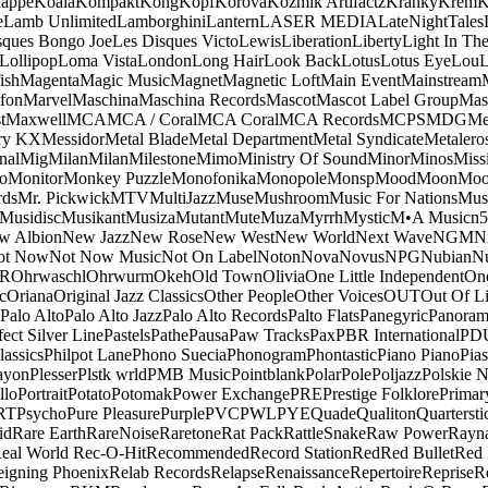
appe
Koala
Kompakt
Kong
Kopf
Korova
Kozmik Artifactz
Kranky
Krem
K
e
Lamb Unlimited
Lamborghini
Lantern
LASER MEDIA
LateNightTales
sques Bongo Joe
Les Disques Victo
Lewis
Liberation
Liberty
Light In The
Lollipop
Loma Vista
London
Long Hair
Look Back
Lotus
Lotus Eye
Lou
ish
Magenta
Magic Music
Magnet
Magnetic Loft
Main Event
Mainstream
fon
Marvel
Maschina
Maschina Records
Mascot
Mascot Label Group
Mas
t
Maxwell
MCA
MCA / Coral
MCA Coral
MCA Records
MCPS
MDG
Me
ry KX
Messidor
Metal Blade
Metal Department
Metal Syndicate
Metalero
nal
Mig
Milan
Milan
Milestone
Mimo
Ministry Of Sound
Minor
Minos
Miss
o
Monitor
Monkey Puzzle
Monofonika
Monopole
Monsp
Mood
Moon
Moo
ds
Mr. Pickwick
MTV
MultiJazz
Muse
Mushroom
Music For Nations
Musi
Musidisc
Musikant
Musiza
Mutant
Mute
Muza
Myrrh
Mystic
M•A Music
n
w Albion
New Jazz
New Rose
New West
New World
Next Wave
NGM
N
ot Now
Not Now Music
Not On Label
Noton
Nova
Novus
NPG
Nubian
Nu
R
Ohrwaschl
Ohrwurm
Okeh
Old Town
Olivia
One Little Independent
One
c
Oriana
Original Jazz Classics
Other People
Other Voices
OUT
Out Of L
Palo Alto
Palo Alto Jazz
Palo Alto Records
Palto Flats
Panegyric
Panora
fect Silver Line
Pastels
Pathe
Pausa
Paw Tracks
Pax
PBR International
PD
lassics
Philpot Lane
Phono Suecia
Phonogram
Phontastic
Piano Piano
Pias
ayon
Plesser
Plstk wrld
PMB Music
Pointblank
Polar
Pole
Poljazz
Polskie N
llo
Portrait
Potato
Potomak
Power Exchange
PRE
Prestige Folklore
Primar
RT
Psycho
Pure Pleasure
Purple
PVC
PWL
PYE
Quade
Qualiton
Quartersti
id
Rare Earth
RareNoise
Raretone
Rat Pack
RattleSnake
Raw Power
Rayn
eal World
Rec-O-Hit
Recommended
Record Station
Red
Red Bullet
Red 
eigning Phoenix
Relab Records
Relapse
Renaissance
Repertoire
Reprise
R