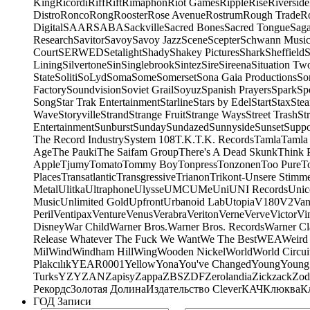
King
Ricordi
Riff
Rift
Rimaphon
Riot Games
Ripple
Rise
Riverside
Distro
Ronco
Rong
Rooster
Rose Avenue
Rostrum
Rough Trade
Ro
Digital
SAAR
SABA
Sackville
Sacred Bones
Sacred Tongue
Sag
Research
Savitor
Savoy
Savoy Jazz
Scene
Scepter
Schwann Music
Court
SERWED
Setalight
Shady
Shakey Pictures
Shark
Sheffield
S
Lining
Silvertone
Sin
Singlebrook
Sintez
Sire
Sireena
Situation Tw
State
Soliti
SoLyd
Soma
Some
Somerset
Sona Gaia Productions
So
Factory
Soundvision
Soviet Grail
Soyuz
Spanish Prayers
Spark
Sp
Song
Star Trak Entertainment
Starline
Stars by Edel
Start
Stax
Ste
Wave
Storyville
Strand
Strange Fruit
Strange Ways
Street Trash
St
Entertainment
Sunburst
Sunday
Sundazed
Sunnyside
Sunset
Suppo
The Record Industry
System 108
T.K.
T.K. Records
Tamla
Tamla
Age
The Pauki
The Saifam Group
There's A Dead Skunk
Think 
Apple
Tjumy
Tomato
Tommy Boy
Tonpress
Tonzonen
Too Pure
T
Places
Transatlantic
Transgressive
Trianon
Trikont-Unsere Stimm
Metal
Ulitka
Ultraphone
Ulysse
UMC
UMe
Uni
UNI Records
Unic
Music
Unlimited Gold
Upfront
Urbanoid Lab
Utopia
V180
V2
Van
Peril
Ventipax
Venture
Venus
Verabra
Veriton
Verne
Verve
Victor
Vi
Disney
War Child
Warner Bros.
Warner Bros. Records
Warner Cl
Release Whatever The Fuck We Want
We The Best
WEA
Weird
Mil
Wind
Windham Hill
Wing
Wooden Nickel
World
World Circui
Plakcılık
YEAR0001
Yellow
Yona
You've Changed
Young
Young
Turks
YZY
ZAN
Zapisy
Zappa
ZBS
ZDF
Zerolandia
Zickzack
Zod
Рекордс
Золотая Долина
Издательство Clever
КАЧ
Клюква
К
ГОД Записи