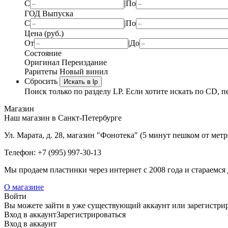
С
|
По
ГОД Выпуска
С
|
По
Цена (руб.)
От
|
До
Состояние
Оригинал
Переиздание
Раритеты
Новый винил
Сбросить
Искать в lp
Поиск только по разделу LP. Если хотите искать по CD, п
Магазин
Наш магазин в Санкт-Петербурге
Ул. Марата, д. 28, магазин "Фонотека" (5 минут пешком от мет
Телефон: +7 (995) 997-30-13
Мы продаем пластинки через интернет c 2008 года и стараемся 
О магазине
Войти
Вы можете зайти в уже существующий аккаунт или зарегистриро
Вход
в аккаунт
Зарегистрироваться
Вход
в аккаунт