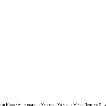
ско
Инди / Альтернатива
Классика
Краутрок
Метал
Неосоул
Нов