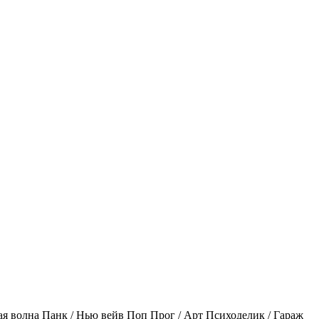
ая волна
Панк / Нью вейв
Поп
Прог / Арт
Психоделик / Гараж