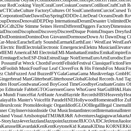
our Red
Cooking Vinyl
Coral
Core
Coskun
Cosmex
Cotillion
Craft
Craft R
ar
CTI
Cube
Culture Factory
Cultures Of Soul
Cuneiform
Curcio
Cursed T
 Corporation
Date
Dawn
DaySpring
DDD
De-Lite
Dead Oceans
Death R
oup
Demos
Denovali
DEP
Dep International
Deram
Desaster Unlimited
De
DGC
dh2
Die Stimme Seines Herrn
Different
Diggers Factory
Dimension
al
Discom
Discophon
Discovery
Discreet
Disque Pointu
Disques Dreyfus
Dol
Dominion
Domino
Don Giovanni
Dormouse
Down At Dawn
Drag Ci
Ear-Music
Earache
Early Sounds
Earmark
Earth
East / West
East West
East
c
Electric Bird
Electrola
Electronic Emergencies
Elektra Musician
Elevator
MI
EMI America
EMI Electrola
EMI-Manhattan
Emidisc
Emika
Empire
En
o
Ermitage
Escho
ESP-Disk
Estrus
Etage Noir
Eterna
EuroArts
Eurodisc
Eur
t Possum
Fat Wreck Chords
Favorit
Fellside
Festival Classique
Fiction
Fier
od
Foolish Music
Four
Four Leaf Clover
Fox & His Friends
Fox Music
Fr
zz Club
Fuzzed And Buzzed
FY
Gala
Gama
Gama Musikverlags GmbH
Gingerbread Man
Glitterbeat
Glitterhouse
Global
Global Records And Ta
den Hour
Gondwana
Good Boy
Good Time
Goodbye
Graduate
Grains O
o Editoriale Fabbri
GTO
Guerssen
Guess Who
Guest Star
Gull
H&L
Hais
a Mundi France
Hat Art
Haute Areal
Hayride Records
HBS
Heavenly
Hea
alaya
His Master's Voice
Hit Parade
HNE
Hollywood
Homestead
Hor Zu
lleurs
Iconic Promo
Ideologic Organ
Idiot
IGLOO
Illegal
Illegal Cinema
Il
nner City
Innervision
Inside Out Music
Instant
Intercord
International
Inter
Island Visual Arts
Isotopia
ITM
J
J&R
J&R Adventures
Jagjaguwar
Jakarta
-Story
Jazz4ever
Jazzland
Jazzpoint
Jazztone
JB
JCOA
JDC
Jet
Jeton
Jiaolo
a
Karussell
Kavardak
Ken
Kent
Keytone
Kid Katana
KIDina KORNER
Ki