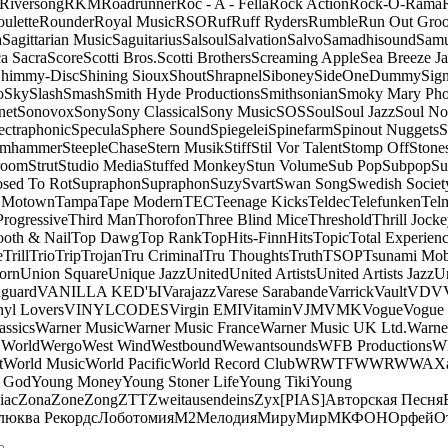
Riversong
RKM
Roadrunner
Roc - A - Fella
Rock Action
Rock-O-Rama
ulette
Rounder
Royal Music
RSO
Ruf
Ruff Ryders
Rumble
Run Out Gro
a
Sagittarian Music
Saguitarius
Salsoul
Salvation
Salvo
Samadhisound
Samu
a Sacra
Score
Scotti Bros.
Scotti Brothers
Screaming Apple
Sea Breeze J
himmy-Disc
Shining Sioux
Shout
Shrapnel
Siboney
SideOneDummy
Sign
o
Sky
Slash
Smash
Smith Hyde Productions
Smithsonian
Smoky Mary Ph
net
Sonovox
Sony
Sony Classical
Sony Music
SOS
Soul
Soul Jazz
Soul No
ectraphonic
Specula
Sphere Sound
Spiegelei
Spinefarm
Spinout Nuggets
S
amhammer
SteepleChase
Stern Musik
Stiff
Stil Vor Talent
Stomp Off
Stone
room
Strut
Studio Media
Stuffed Monkey
Stun Volume
Sub Pop
Subpop
Su
sed To Rot
Supraphon
Supraphon
Suzy
Svart
Swan Song
Swedish Society
 Motown
Tampa
Tape Modern
TEC
Teenage Kicks
Teldec
Telefunken
Tel
Progressive
Third Man
Thorofon
Three Blind Mice
Threshold
Thrill Jock
ooth & Nail
Top Dawg
Top Rank
TopHits-FinnHits
Topic
Total Experien
e
Trill
Trio
Trip
Trojan
Tru Criminal
Tru Thoughts
Truth
TSOP
Tsunami Mo
orn
Union Square
Unique Jazz
United
United Artists
United Artists Jazz
Un
guard
VANILLA KED'Ы
Varajazz
Varese Sarabande
Varrick
Vault
VDV
nyl Lovers
VINYLCODES
Virgin EMI
Vitamin
VJM
VMK
Vogue
Vogue 
assics
Warner Music
Warner Music France
Warner Music UK Ltd.
Warne
 World
Wergo
West Wind
Westbound
Wewantsounds
WFB Productions
W
t
World Music
World Pacific
World Record Club
WRWTFWWR
WWA
X
 God
Young Money
Young Stoner Life
Young Tiki
Young
iac
Zona
Zone
Zong
ZTT
Zweitausendeins
Zyx
[PIAS]
Авторская Песня
люква Рекордс
Лоботомия
М2
Мелодия
МируМир
МКФОН
Орфей
О