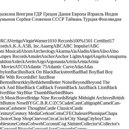
разилия
Венгрия
ГДР
Греция
Дания
Европа
Израиль
Индия
умыния
Сербия
Словения
СССР
Тайвань
Турция
Финляндия
e
RCA
Vertigo
Virgin
Warner
10
10 Records
100%
1501 Certified
17
ords
A.K.A.
A5B, Inc.
Aaarrg
ABC
ABC Impulse!
ABC
ni Musicali
Ahorn
Aircheology
Akarma
Ala
Aladin
Alien
Aliso
Aliso
mpex Records
Amulet
Anchor
Anchor Lights
Angel
Angelo
Annapurna
uktion
Ardeck
Areito
Argo
Argonauta
Ariola
Arista
Arista
 Movies
ATCO
Atlantic 75
Atlantic Curve
Atlas
Atlas
bylon
Bacillus
Back On Black
Backstreet
Bad
Bad Boy
Bad Boy
Be With Records
Be! Jazz
Bear
Berton
Beserkley
Bethlehem
Better Noise
Beyond
Beyond The
ack And Blue
Black Cat
Black Forum
Black Jazz
Black Lion
Black
lver
Blue Sky
Blue Thumb
Bluebird
Blues
ch Music
Brave
Bridge Nine Records
Bright Midnight Archives
British
ch
Button Nose
BYG
C.B.R.
C/Z
C5
Cadet
Cain
Calligraph
Camel
Can-
anca
Cashmere Thoughts
Castle Classics
Castle
entury
Century Media
Cerkon
Cetra
CFE
ChaleurePhonique
Chapa
Choice
Chop Shop
Cinevox
Circa
Circle
City Slang
Cityboy
Clan
blestone
Cobra
Cobweb
Coconut
Cog Sinister
Collector's
Collector's
d
Concord Bicycle
Concord Jazz
Concorde
Congo