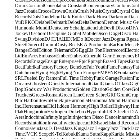
Drum
ConJoint
Consolation
Constant
Contemporary
Contour
Cont
Jazz
Croatia
Crocos
Crown
Crush
Crush Music
Crystal
Crystal Cle
Records
Dais
Dandelion
Dark Entries
Dark Horse
Darkroom
Data
Vu
DEKO
Delabel
Delmark
Delos
Delta
Demon
Demon Music Gr
Harmonia Mundi
Deutscher Schallplattenclub
Devil Discos
DFA
Jockey
Dischord
Discipline Global Mobile
Disco Doge
Disco Hal
Swing
Division
DJ ПЛАЩ
DJM
Do It
Doctor Jazz
Dogma Rgaza
Street
Dureco
Durium
Dusty Beats
E A Production
Ear
Ear Music
Banger
Edel
Edition Telemark
EG
Egg
Ela Ton
Electrecord
Electri
Ltd
EmArcy
Embassy
Ember
Embryo
Emerald Gem
Emergency
E
Records
Enrage
Ensign
Enterprise
Epic
Epitaph
Erased Tapes
Erat
Beat
Fabrika
Factory
Factory Benelux
Fair Youth
Fame
Fantasy
Fa
Dutchman
Flying High
Flying Nun Europe
FMP
FNR
Fontana
Fo
SRL
Fueled By Ramen
Full Time Hobby
Funk Garage
Fusion
Fu
Dreams
Ghosteen
Ghostly International
Giant
Giants Of Jazz
Gig
Bop!
Godz ov War Productions
Golden Chariot
Golden Core
Gol
Truckers
Greco-Roman
Green Line
Green Sabre
GRP
Grunt
Grupp
Bird
Harbourtown
Harlekijn
Harmonia
Harmonia Mundi
Harmoni
Inc.
Herrensauna
Hid
Hidden Harmony
High Roller
Highway
Him
Plak
Hungaroton
Hydrogen Dukebox
Hyperdub
I.R.S.
Ice
Ici D'Ai
Aera
Indochina
Infinity
Ingo
Init
Injection Disco Dance
Innamind
I
Records
Intuition
Invada
Invictus
Ipecac
IRS
Isabel
Island Records
Connoisseur
Jazz Is Dead
Jazz Kings
Jazz Legacy
Jazz Track
Jazz
Time
JVC
K Scope
K-Tel
Kabuki
Kama Sutra
Kapp
Karkia Mistik