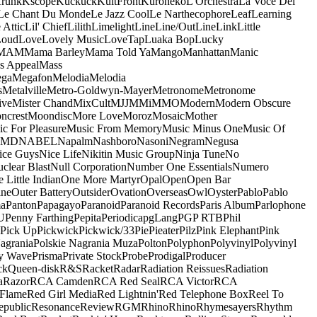
runk
Kscope
Kuckuck
KultFront
Kuroneko
L'Orchestra
La Voce Del
Le Chant Du Monde
Le Jazz Cool
Le Narthecophore
Leaf
Learning
 Attic
Lil' Chief
Lilith
Limelight
Line
Line/OutLine
Link
Little
Loud
Love
Lovely Music
LoveTap
Luaka Bop
Lucky
MAM
Mama Barley
Mama Told Ya
Mango
Manhattan
Manic
s Appeal
Mass
ga
Megafon
Melodia
Melodia
s
Metalville
Metro-Goldwyn-Mayer
Metronome
Metronome
ive
Mister Chand
MixCult
MJJ
MMi
MMO
Modern
Modern Obscure
ncrest
Moondisc
More Love
Moroz
Mosaic
Mother
c For Pleasure
Music From Memory
Music Minus One
Music Of
5MD
NABEL
Napalm
Nashboro
Nasoni
Negram
Negusa
ice Guys
Nice Life
Nikitin Music Group
Ninja Tune
No
clear Blast
Null Corporation
Number One Essentials
Numero
 Little Indian
One More Martyr
Opal
Open
Open Bar
ine
Outer Battery
Outsider
Ovation
Overseas
Owl
Oyster
Pablo
Pablo
ma
Panton
Papagayo
Paranoid
Paranoid Records
Paris Album
Parlophone
U
Penny Farthing
Pepita
Periodica
pgLang
PGP RTB
Phil
Pick Up
Pickwick
Pickwick/33
Pie
Pieater
Pilz
Pink Elephant
Pink
agrania
Polskie Nagrania Muza
Polton
Polyphon
Polyvinyl
Polyvinyl
y Wave
Prisma
Private Stock
Probe
Prodigal
Producer
ck
Queen-disk
R&S
Racket
Radar
Radiation Reissues
Radiation
a
Razor
RCA Camden
RCA Red Seal
RCA Victor
RCA
Flame
Red Girl Media
Red Lightnin'
Red Telephone Box
Reel To
epublic
Resonance
Review
RGM
Rhino
Rhino
Rhymesayers
Rhythm