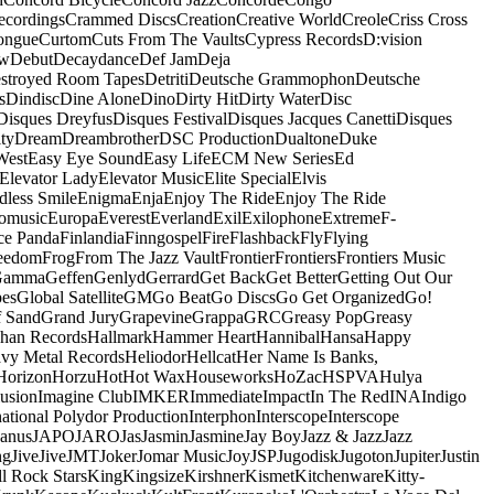
ecordings
Crammed Discs
Creation
Creative World
Creole
Criss Cross
ongue
Curtom
Cuts From The Vaults
Cypress Records
D:vision
ow
Debut
Decaydance
Def Jam
Deja
stroyed Room Tapes
Detriti
Deutsche Grammophon
Deutsche
s
Dindisc
Dine Alone
Dino
Dirty Hit
Dirty Water
Disc
Disques Dreyfus
Disques Festival
Disques Jacques Canetti
Disques
ty
Dream
Dreambrother
DSC Production
Dualtone
Duke
West
Easy Eye Sound
Easy Life
ECM New Series
Ed
Elevator Lady
Elevator Music
Elite Special
Elvis
dless Smile
Enigma
Enja
Enjoy The Ride
Enjoy The Ride
omusic
Europa
Everest
Everland
Exil
Exilophone
Extreme
F-
ce Panda
Finlandia
Finngospel
Fire
Flashback
Fly
Flying
eedom
Frog
From The Jazz Vault
Frontier
Frontiers
Frontiers Music
Gamma
Geffen
Genlyd
Gerrard
Get Back
Get Better
Getting Out Our
pes
Global Satellite
GM
Go Beat
Go Discs
Go Get Organized
Go!
f Sand
Grand Jury
Grapevine
Grappa
GRC
Greasy Pop
Greasy
han Records
Hallmark
Hammer Heart
Hannibal
Hansa
Happy
vy Metal Records
Heliodor
Hellcat
Her Name Is Banks,
Horizon
Horzu
Hot
Hot Wax
Houseworks
HoZac
HSPVA
Hulya
lusion
Imagine Club
IMKER
Immediate
Impact
In The Red
INA
Indigo
national Polydor Production
Interphon
Interscope
Interscope
Janus
JAPO
JARO
Jas
Jasmin
Jasmine
Jay Boy
Jazz & Jazz
Jazz
ng
Jive
Jive
JMT
Joker
Jomar Music
Joy
JSP
Jugodisk
Jugoton
Jupiter
Justin
ll Rock Stars
King
Kingsize
Kirshner
Kismet
Kitchenware
Kitty-