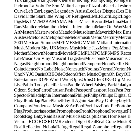
Yo
Klangbad
Klangstelle
Klein
Klimt
Kling Klang
Kling Klong
Kn
Padrone
La Voix De Son Maitre
Lacquer Pizza
LaFace
Lakeshor
Curve
Left Ear
Legacy
Legendary Artists
Leo
Les Disques
Les Di
David
Little Star
Little Wing Of Refugees
LMLR
Lofi
Logic
Logo
Pigs
M&L
M2
M2BA
MA
MA Music
Mac's Record
Machina
Madf
Ears
Manticore
Marathon Media International
Marc On Wax
Mari
Art
Masters
Masterworks
Matador
Mausoleum
Maverick
Max Erns
Auslese
Melodisc
Melophobia
Melosmusik
Memo
Mercury
Mercu
2001
Mexican Summer
MFP
MFS
MGM
Midi
Midland Internatio
Music
Modern Sky UK
Moers Music
Mole Jazz
Mom+Pop
Mond
Mother
Motown
Mounted
Move
MPC
MPL
MPO
MPS
MPS Recor
Life
Music On Vinyl
Musical Tragedies
Musicbank
Musicismusic
Nagast
Neighborhood
Neighbourhood
Nemperor
Neon
Netflix
Ne
Coincidence
No Label
Noise
Nonesuch
Nooirax
Normal
Norton
N
Uno
NYJO
Oasis
OBE
Ode
Odeon
Offen Music
Ogun
Oh Boy
OH
Entertainment
OPP World Wide
Opus
Orbis
Orfeo
ORG
Org Musi
Live
Pablo Today
Pacific Jazz
Paddle Wheel
Paisley Park
Paladyn
Odeon Series
Parrot
Partisan
Pasha
Passport
Passport Jazz
Past Per
Spector
Philadelphia International
Philips
Philips
Philips Digital C
Floyd
Pinkflag
Plane
Planet
Play It Again Sam
Play On
Playboy
Pl
Company
Ponderosa Music & Art
Pool
Pori Jazz
Pork Pie
Portobe
Plug
Produttoriassociati
Promophone
Pronit
Prophone
Provogue
P
Roots
Rag Baby
Raid
Raisin' Music
Rak
Ralph
Rams Horn
Rare B
Victrola
RCO
RCS
RDM
Reader's Digest
Real
Real Gone Music
R
Real
Reflection Nebula
Refuge
Regal
Regal Zonophone
Regent
R