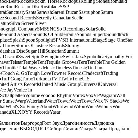
RockBeat
Rocket
Rockin' Horse
Rocktopus
Rolling Stones
Romuald
ove
Runt
Russian Disc
Rustblade
S&P
rai
Sanctuary
Santa
Saravah
Sareni Ducan
Sastruphon
Saturn
azz
Second Records
Secretly Canadian
Seelie
ature
Silva Screen
Silver
onograph Company
SMS
SNC
So Recordings
Solar
Solid
te
Sound Aspects
Sounds Of Subterrania
Sounds Superb
Soundtrack
plasc
Splash
Spoon
Spotlight
SPV
SR International
Stage
Stage One
Star
s Throw
Storm Of Justice Records
Stormy
darshan Disc
Sugar Hill
Sumerian
Summit
 Discofil
Sweet Spirit
Swingtime
Swiss Jazz
Symbolica
Sympathy For
mavar
Telstar
Temple
Tent
Tequila Grooves
Tern
Terrible
The Golden
ey
Throttle
Tidal Waves Music
Timeless
Timesig
Tin Pan
ce
Touch & Go
Tough Love
Towner Records
Tradecraft
Trading
b
Tuff Gong
Turbo
Turkuola
TVT
Twin/Tone
U.S.
ited Artists Records
United Music Group
Universal
Universal
Vee Jay
Venice In
Schallplatten
Volume
Voodoo Rhythm
Vortex
Vox
VP
Wagram
Walt
r Sunset
Warp
Waterland
WaterTower
WaterTower
Wax 'N Stacks
We
hat
What's So Funny About
Whirlwind
Wifon
Wiiija
Wilbury
Win
anadu
XL
XO
Y
Y Records
Yasar
Балкантон
Выргород
Гост Звук
Драгоценность
Дядюшка
тделение ВЫХОД
ПСГ
Сибирь
Сияние
Ультра
Ультра Продакшн