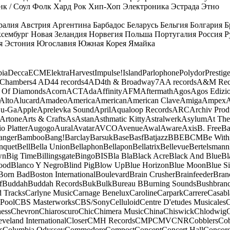
к / Соул
Фолк
Хард Рок
Хип-Хоп
Электроника
Эстрада
Этно
ралия
Австрия
Аргентина
Барбадос
Беларусь
Бельгия
Болгария
Б
сембург
Новая Зеландия
Норвегия
Польша
Португалия
Россия
Р
я
Эстония
Югославия
Южная Корея
Ямайка
ia
Decca
ECM
Elektra
Harvest
Impulse!
Island
Parlophone
Polydor
Prestig
 Chambers
4 AD
44 records
4AD
4th & Broadway
7A
A records
A&M Rec
 Of Diamonds
Acorn
ACT
Ada
Affinity
AFM
Aftermath
Agos
Agos Edizio
Alto
Alucard
Amadeo
America
American
American Clave
Amiga
Ampex
A
u-Ga
Apple
Aprelevka Sound
April
Aqualoop Records
ARC
Archiv Prod
Artone
Arts & Crafts
As
Astan
Asthmatic Kitty
Astralwerk
Asylum
At The
o Platter
Augogo
Aural
Avatar
AVCO
Avenue
Awal
Aware
Axis
B. Free
Ba
anger
Bamboo
Bang!
Barclay
Barsuk
Base
Basf
Batjazz
BBE
BCM
Be With
nquet
Bell
Bella Union
Bellaphon
Bellapon
Bellatrix
Bellevue
Bertelsmann
wn
Big Time
Billingsgate
Bingo
BIS
Bla Bla
Black Acre
Black And Blue
Bl
ood
Blanco Y Negro
Blind Pig
Blow Up
Blue Horizon
Blue Moon
Blue Si
Born Bad
Boston International
Boulevard
Brain Crusher
Brainfeeder
Bran
f
Buddah
Buddah Records
Buk
Bulk
Bureau B
Burning Sounds
Bushbran
d Tracks
Carlyne Music
Carnage Benelux
Caroline
Carpark
Carrere
Casabl
Pool
CBS Masterworks
CBS/Sony
Celluloid
Centre D'etudes Musicales
C
ess
Chevron
Chiaroscuro
Chic
Chimera Music
China
Chiswick
Chlodwig
eveland International
Closer
CMH Records
CMP
CMV
CNR
Cobblers
Cob
s
Columbia Odyssey
Commodore
Compost
Concept
Concert Hall
Concor