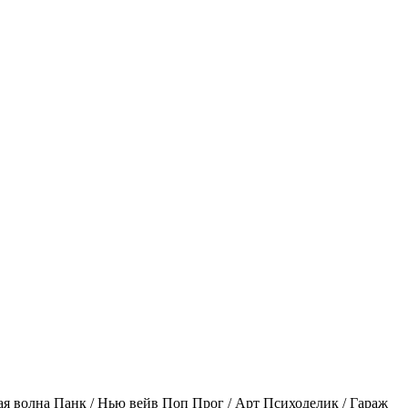
ая волна
Панк / Нью вейв
Поп
Прог / Арт
Психоделик / Гараж