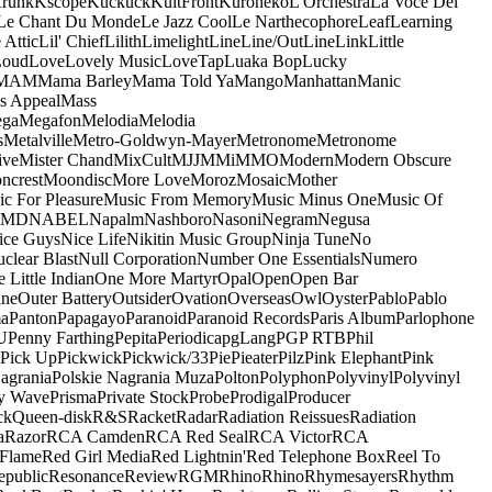
runk
Kscope
Kuckuck
KultFront
Kuroneko
L'Orchestra
La Voce Del
Le Chant Du Monde
Le Jazz Cool
Le Narthecophore
Leaf
Learning
 Attic
Lil' Chief
Lilith
Limelight
Line
Line/OutLine
Link
Little
Loud
Love
Lovely Music
LoveTap
Luaka Bop
Lucky
MAM
Mama Barley
Mama Told Ya
Mango
Manhattan
Manic
s Appeal
Mass
ga
Megafon
Melodia
Melodia
s
Metalville
Metro-Goldwyn-Mayer
Metronome
Metronome
ive
Mister Chand
MixCult
MJJ
MMi
MMO
Modern
Modern Obscure
ncrest
Moondisc
More Love
Moroz
Mosaic
Mother
c For Pleasure
Music From Memory
Music Minus One
Music Of
5MD
NABEL
Napalm
Nashboro
Nasoni
Negram
Negusa
ice Guys
Nice Life
Nikitin Music Group
Ninja Tune
No
clear Blast
Null Corporation
Number One Essentials
Numero
 Little Indian
One More Martyr
Opal
Open
Open Bar
ine
Outer Battery
Outsider
Ovation
Overseas
Owl
Oyster
Pablo
Pablo
ma
Panton
Papagayo
Paranoid
Paranoid Records
Paris Album
Parlophone
U
Penny Farthing
Pepita
Periodica
pgLang
PGP RTB
Phil
Pick Up
Pickwick
Pickwick/33
Pie
Pieater
Pilz
Pink Elephant
Pink
agrania
Polskie Nagrania Muza
Polton
Polyphon
Polyvinyl
Polyvinyl
y Wave
Prisma
Private Stock
Probe
Prodigal
Producer
ck
Queen-disk
R&S
Racket
Radar
Radiation Reissues
Radiation
a
Razor
RCA Camden
RCA Red Seal
RCA Victor
RCA
Flame
Red Girl Media
Red Lightnin'
Red Telephone Box
Reel To
epublic
Resonance
Review
RGM
Rhino
Rhino
Rhymesayers
Rhythm