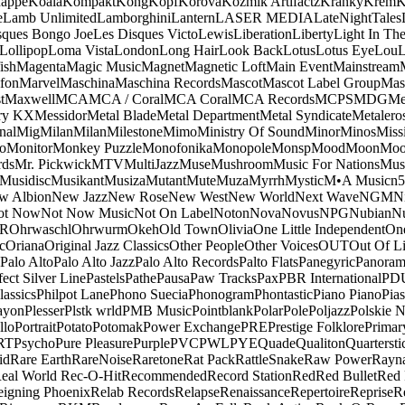
appe
Koala
Kompakt
Kong
Kopf
Korova
Kozmik Artifactz
Kranky
Krem
K
e
Lamb Unlimited
Lamborghini
Lantern
LASER MEDIA
LateNightTales
sques Bongo Joe
Les Disques Victo
Lewis
Liberation
Liberty
Light In The
Lollipop
Loma Vista
London
Long Hair
Look Back
Lotus
Lotus Eye
Lou
ish
Magenta
Magic Music
Magnet
Magnetic Loft
Main Event
Mainstream
fon
Marvel
Maschina
Maschina Records
Mascot
Mascot Label Group
Mas
t
Maxwell
MCA
MCA / Coral
MCA Coral
MCA Records
MCPS
MDG
Me
ry KX
Messidor
Metal Blade
Metal Department
Metal Syndicate
Metalero
nal
Mig
Milan
Milan
Milestone
Mimo
Ministry Of Sound
Minor
Minos
Miss
o
Monitor
Monkey Puzzle
Monofonika
Monopole
Monsp
Mood
Moon
Moo
ds
Mr. Pickwick
MTV
MultiJazz
Muse
Mushroom
Music For Nations
Musi
Musidisc
Musikant
Musiza
Mutant
Mute
Muza
Myrrh
Mystic
M•A Music
n
w Albion
New Jazz
New Rose
New West
New World
Next Wave
NGM
N
ot Now
Not Now Music
Not On Label
Noton
Nova
Novus
NPG
Nubian
Nu
R
Ohrwaschl
Ohrwurm
Okeh
Old Town
Olivia
One Little Independent
One
c
Oriana
Original Jazz Classics
Other People
Other Voices
OUT
Out Of L
Palo Alto
Palo Alto Jazz
Palo Alto Records
Palto Flats
Panegyric
Panora
fect Silver Line
Pastels
Pathe
Pausa
Paw Tracks
Pax
PBR International
PD
lassics
Philpot Lane
Phono Suecia
Phonogram
Phontastic
Piano Piano
Pias
ayon
Plesser
Plstk wrld
PMB Music
Pointblank
Polar
Pole
Poljazz
Polskie N
llo
Portrait
Potato
Potomak
Power Exchange
PRE
Prestige Folklore
Primar
RT
Psycho
Pure Pleasure
Purple
PVC
PWL
PYE
Quade
Qualiton
Quartersti
id
Rare Earth
RareNoise
Raretone
Rat Pack
RattleSnake
Raw Power
Rayn
eal World
Rec-O-Hit
Recommended
Record Station
Red
Red Bullet
Red 
eigning Phoenix
Relab Records
Relapse
Renaissance
Repertoire
Reprise
R