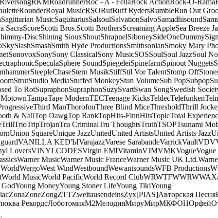
Riversong
RKM
Roadrunner
Roc - A - Fella
Rock Action
Rock-O-Rama
ulette
Rounder
Royal Music
RSO
Ruf
Ruff Ryders
Rumble
Run Out Gro
a
Sagittarian Music
Saguitarius
Salsoul
Salvation
Salvo
Samadhisound
Samu
a Sacra
Score
Scotti Bros.
Scotti Brothers
Screaming Apple
Sea Breeze J
himmy-Disc
Shining Sioux
Shout
Shrapnel
Siboney
SideOneDummy
Sign
o
Sky
Slash
Smash
Smith Hyde Productions
Smithsonian
Smoky Mary Ph
net
Sonovox
Sony
Sony Classical
Sony Music
SOS
Soul
Soul Jazz
Soul No
ectraphonic
Specula
Sphere Sound
Spiegelei
Spinefarm
Spinout Nuggets
S
amhammer
SteepleChase
Stern Musik
Stiff
Stil Vor Talent
Stomp Off
Stone
room
Strut
Studio Media
Stuffed Monkey
Stun Volume
Sub Pop
Subpop
Su
sed To Rot
Supraphon
Supraphon
Suzy
Svart
Swan Song
Swedish Society
 Motown
Tampa
Tape Modern
TEC
Teenage Kicks
Teldec
Telefunken
Tel
Progressive
Third Man
Thorofon
Three Blind Mice
Threshold
Thrill Jock
ooth & Nail
Top Dawg
Top Rank
TopHits-FinnHits
Topic
Total Experien
e
Trill
Trio
Trip
Trojan
Tru Criminal
Tru Thoughts
Truth
TSOP
Tsunami Mo
orn
Union Square
Unique Jazz
United
United Artists
United Artists Jazz
Un
guard
VANILLA KED'Ы
Varajazz
Varese Sarabande
Varrick
Vault
VDV
nyl Lovers
VINYLCODES
Virgin EMI
Vitamin
VJM
VMK
Vogue
Vogue 
assics
Warner Music
Warner Music France
Warner Music UK Ltd.
Warne
 World
Wergo
West Wind
Westbound
Wewantsounds
WFB Productions
W
t
World Music
World Pacific
World Record Club
WRWTFWWR
WWA
X
 God
Young Money
Young Stoner Life
Young Tiki
Young
iac
Zona
Zone
Zong
ZTT
Zweitausendeins
Zyx
[PIAS]
Авторская Песня
люква Рекордс
Лоботомия
М2
Мелодия
МируМир
МКФОН
Орфей
О