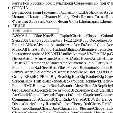
Регги
Рок
Русский рок
Саундтреки
Современный поп
Фан
СТРАНА
Великобритания
Германия
Голландия
США
Япония
Авст
Испания
Испания
Италия
Канада
Куба
Латвия
Литва
Люк
Франция
Хорватия
Чехия
Чехия
Чили
Швейцария
Швеци
ЛЕЙБЛ
A&M
Atlantic
Blue Note
Brain
Capitol
Charisma
Chrysalis
Columb
Steps
20th Century
20th Century-Fox
21
2MR
355 Recordings
36
Records
Abkco
Absinthe
Abstrakce
Ace
Ace Fu
Ace of Clubs
Ace
Music
All Life
All Round Trading
Alligator
Alternative Tentacles
Interactive
Another
ANS
ANTI
Antilles
Antrop
ANWO
AOI
Ap-G
Novus
Ariston
Arma
Armed
Arston
Art
Artist House
Artists House
Artists
ATO
Atomhenge
Attaca
Attic
Attlaxeras
Audio Clarity
Audi
Entertainment
Bad Seed
Bad Vibes Forever
Balkanton
Balloon B
Family
Bearsville
Beatrocket
Because
Because Music
Beggars Ba
Groove
BFish
BGP
Biber
Big Bear
Big Beat
Big Brother
Big Cro
Screen
Black Truffle
Blackened
Blackground
Blackhawk
Blackw
Encore
BMG
Boardwalk
Bomba
Bomba Music
Bon Air
Boplicity
Grove
Broma16
Bronze
Brownswood
BRS
Brunswick
Brutalist
Bt
Am
Candid
Capitol Records
Capriccio
Caprice
Capricorn
Capture
Communications
Caution!
CBC Radio Canada
CBS
CBS Dance 
Discos
Charly
Charly Records
Chelsea
Cherry Red
Cherry Red
Ch
Celentano
Clarion
Classic Jazz
Classics For Pleasure
Cleopatra
Cl
Classics
Colosseum
Colpix
Columbia Jazz
Columbia Masterwork