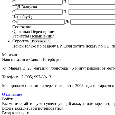
С
|
По
ГОД Выпуска
С
|
По
Цена (руб.)
От
|
До
Состояние
Оригинал
Переиздание
Раритеты
Новый винил
Сбросить
Искать в lp
Поиск только по разделу LP. Если хотите искать по CD, п
Магазин
Наш магазин в Санкт-Петербурге
Ул. Марата, д. 28, магазин "Фонотека" (5 минут пешком от мет
Телефон: +7 (995) 997-30-13
Мы продаем пластинки через интернет c 2008 года и стараемся 
О магазине
Войти
Вы можете зайти в уже существующий аккаунт или зарегистриро
Вход
в аккаунт
Зарегистрироваться
Вход
в аккаунт