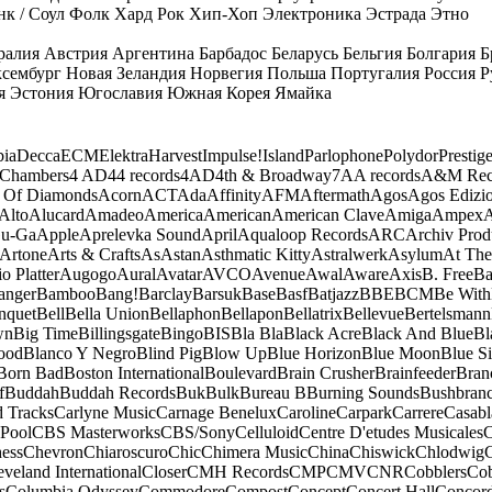
к / Соул
Фолк
Хард Рок
Хип-Хоп
Электроника
Эстрада
Этно
ралия
Австрия
Аргентина
Барбадос
Беларусь
Бельгия
Болгария
Б
сембург
Новая Зеландия
Норвегия
Польша
Португалия
Россия
Р
я
Эстония
Югославия
Южная Корея
Ямайка
ia
Decca
ECM
Elektra
Harvest
Impulse!
Island
Parlophone
Polydor
Prestig
 Chambers
4 AD
44 records
4AD
4th & Broadway
7A
A records
A&M Rec
 Of Diamonds
Acorn
ACT
Ada
Affinity
AFM
Aftermath
Agos
Agos Edizio
Alto
Alucard
Amadeo
America
American
American Clave
Amiga
Ampex
A
u-Ga
Apple
Aprelevka Sound
April
Aqualoop Records
ARC
Archiv Prod
Artone
Arts & Crafts
As
Astan
Asthmatic Kitty
Astralwerk
Asylum
At The
o Platter
Augogo
Aural
Avatar
AVCO
Avenue
Awal
Aware
Axis
B. Free
Ba
anger
Bamboo
Bang!
Barclay
Barsuk
Base
Basf
Batjazz
BBE
BCM
Be With
nquet
Bell
Bella Union
Bellaphon
Bellapon
Bellatrix
Bellevue
Bertelsmann
wn
Big Time
Billingsgate
Bingo
BIS
Bla Bla
Black Acre
Black And Blue
Bl
ood
Blanco Y Negro
Blind Pig
Blow Up
Blue Horizon
Blue Moon
Blue Si
Born Bad
Boston International
Boulevard
Brain Crusher
Brainfeeder
Bran
f
Buddah
Buddah Records
Buk
Bulk
Bureau B
Burning Sounds
Bushbran
d Tracks
Carlyne Music
Carnage Benelux
Caroline
Carpark
Carrere
Casabl
Pool
CBS Masterworks
CBS/Sony
Celluloid
Centre D'etudes Musicales
C
ess
Chevron
Chiaroscuro
Chic
Chimera Music
China
Chiswick
Chlodwig
eveland International
Closer
CMH Records
CMP
CMV
CNR
Cobblers
Cob
s
Columbia Odyssey
Commodore
Compost
Concept
Concert Hall
Concor