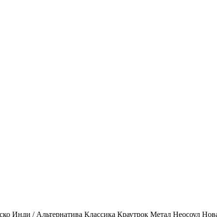
ско
Инди / Альтернатива
Классика
Краутрок
Метал
Неосоул
Нов