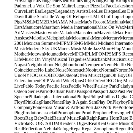
Yo
Klangbad
Klangstelle
Klein
Klimt
Kling Klang
Kling Klong
Kn
Padrone
La Voix De Son Maitre
Lacquer Pizza
LaFace
Lakeshor
Curve
Left Ear
Legacy
Legendary Artists
Leo
Les Disques
Les Di
David
Little Star
Little Wing Of Refugees
LMLR
Lofi
Logic
Logo
Pigs
M&L
M2
M2BA
MA
MA Music
Mac's Record
Machina
Madf
Ears
Manticore
Marathon Media International
Marc On Wax
Mari
Art
Masters
Masterworks
Matador
Mausoleum
Maverick
Max Erns
Auslese
Melodisc
Melophobia
Melosmusik
Memo
Mercury
Mercu
2001
Mexican Summer
MFP
MFS
MGM
Midi
Midland Internatio
Music
Modern Sky UK
Moers Music
Mole Jazz
Mom+Pop
Mond
Mother
Motown
Mounted
Move
MPC
MPL
MPO
MPS
MPS Recor
Life
Music On Vinyl
Musical Tragedies
Musicbank
Musicismusic
Nagast
Neighborhood
Neighbourhood
Nemperor
Neon
Netflix
Ne
Coincidence
No Label
Noise
Nonesuch
Nooirax
Normal
Norton
N
Uno
NYJO
Oasis
OBE
Ode
Odeon
Offen Music
Ogun
Oh Boy
OH
Entertainment
OPP World Wide
Opus
Orbis
Orfeo
ORG
Org Musi
Live
Pablo Today
Pacific Jazz
Paddle Wheel
Paisley Park
Paladyn
Odeon Series
Parrot
Partisan
Pasha
Passport
Passport Jazz
Past Per
Spector
Philadelphia International
Philips
Philips
Philips Digital C
Floyd
Pinkflag
Plane
Planet
Play It Again Sam
Play On
Playboy
Pl
Company
Ponderosa Music & Art
Pool
Pori Jazz
Pork Pie
Portobe
Plug
Produttoriassociati
Promophone
Pronit
Prophone
Provogue
P
Roots
Rag Baby
Raid
Raisin' Music
Rak
Ralph
Rams Horn
Rare B
Victrola
RCO
RCS
RDM
Reader's Digest
Real
Real Gone Music
R
Real
Reflection Nebula
Refuge
Regal
Regal Zonophone
Regent
R