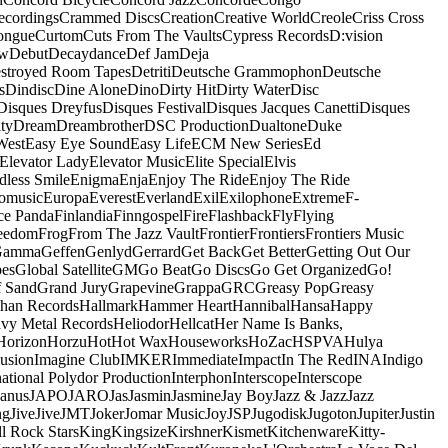
ecordings
Crammed Discs
Creation
Creative World
Creole
Criss Cross
ongue
Curtom
Cuts From The Vaults
Cypress Records
D:vision
ow
Debut
Decaydance
Def Jam
Deja
stroyed Room Tapes
Detriti
Deutsche Grammophon
Deutsche
s
Dindisc
Dine Alone
Dino
Dirty Hit
Dirty Water
Disc
Disques Dreyfus
Disques Festival
Disques Jacques Canetti
Disques
ty
Dream
Dreambrother
DSC Production
Dualtone
Duke
West
Easy Eye Sound
Easy Life
ECM New Series
Ed
Elevator Lady
Elevator Music
Elite Special
Elvis
dless Smile
Enigma
Enja
Enjoy The Ride
Enjoy The Ride
omusic
Europa
Everest
Everland
Exil
Exilophone
Extreme
F-
ce Panda
Finlandia
Finngospel
Fire
Flashback
Fly
Flying
eedom
Frog
From The Jazz Vault
Frontier
Frontiers
Frontiers Music
Gamma
Geffen
Genlyd
Gerrard
Get Back
Get Better
Getting Out Our
pes
Global Satellite
GM
Go Beat
Go Discs
Go Get Organized
Go!
f Sand
Grand Jury
Grapevine
Grappa
GRC
Greasy Pop
Greasy
han Records
Hallmark
Hammer Heart
Hannibal
Hansa
Happy
vy Metal Records
Heliodor
Hellcat
Her Name Is Banks,
Horizon
Horzu
Hot
Hot Wax
Houseworks
HoZac
HSPVA
Hulya
lusion
Imagine Club
IMKER
Immediate
Impact
In The Red
INA
Indigo
national Polydor Production
Interphon
Interscope
Interscope
Janus
JAPO
JARO
Jas
Jasmin
Jasmine
Jay Boy
Jazz & Jazz
Jazz
ng
Jive
Jive
JMT
Joker
Jomar Music
Joy
JSP
Jugodisk
Jugoton
Jupiter
Justin
ll Rock Stars
King
Kingsize
Kirshner
Kismet
Kitchenware
Kitty-