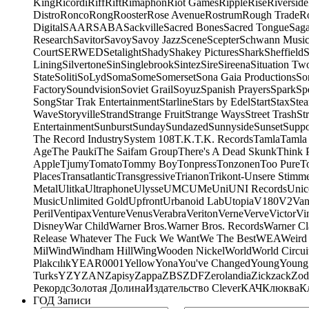
King
Ricordi
Riff
Rift
Rimaphon
Riot Games
Ripple
Rise
Riverside
Distro
Ronco
Rong
Rooster
Rose Avenue
Rostrum
Rough Trade
Ro
Digital
SAAR
SABA
Sackville
Sacred Bones
Sacred Tongue
Sag
Research
Savitor
Savoy
Savoy Jazz
Scene
Scepter
Schwann Music
Court
SERWED
Setalight
Shady
Shakey Pictures
Shark
Sheffield
S
Lining
Silvertone
Sin
Singlebrook
Sintez
Sire
Sireena
Situation Tw
State
Soliti
SoLyd
Soma
Some
Somerset
Sona Gaia Productions
So
Factory
Soundvision
Soviet Grail
Soyuz
Spanish Prayers
Spark
Sp
Song
Star Trak Entertainment
Starline
Stars by Edel
Start
Stax
Ste
Wave
Storyville
Strand
Strange Fruit
Strange Ways
Street Trash
St
Entertainment
Sunburst
Sunday
Sundazed
Sunnyside
Sunset
Suppo
The Record Industry
System 108
T.K.
T.K. Records
Tamla
Tamla
Age
The Pauki
The Saifam Group
There's A Dead Skunk
Think 
Apple
Tjumy
Tomato
Tommy Boy
Tonpress
Tonzonen
Too Pure
T
Places
Transatlantic
Transgressive
Trianon
Trikont-Unsere Stimm
Metal
Ulitka
Ultraphone
Ulysse
UMC
UMe
Uni
UNI Records
Unic
Music
Unlimited Gold
Upfront
Urbanoid Lab
Utopia
V180
V2
Van
Peril
Ventipax
Venture
Venus
Verabra
Veriton
Verne
Verve
Victor
Vi
Disney
War Child
Warner Bros.
Warner Bros. Records
Warner Cl
Release Whatever The Fuck We Want
We The Best
WEA
Weird
Mil
Wind
Windham Hill
Wing
Wooden Nickel
World
World Circui
Plakcılık
YEAR0001
Yellow
Yona
You've Changed
Young
Young
Turks
YZY
ZAN
Zapisy
Zappa
ZBS
ZDF
Zerolandia
Zickzack
Zod
Рекордс
Золотая Долина
Издательство Clever
КАЧ
Клюква
К
ГОД Записи