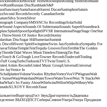
RockBeat
Rocket
Rockin' Horse
Rocktopus
Rolling Stones
Romuald
ove
Runt
Russian Disc
Rustblade
S&P
rai
Sanctuary
Santa
Saravah
Sareni Ducan
Sastruphon
Saturn
azz
Second Records
Secretly Canadian
Seelie
ature
Silva Screen
Silver
onograph Company
SMS
SNC
So Recordings
Solar
Solid
te
Sound Aspects
Sounds Of Subterrania
Sounds Superb
Soundtrack
plasc
Splash
Spoon
Spotlight
SPV
SR International
Stage
Stage One
Star
s Throw
Storm Of Justice Records
Stormy
darshan Disc
Sugar Hill
Sumerian
Summit
 Discofil
Sweet Spirit
Swingtime
Swiss Jazz
Symbolica
Sympathy For
mavar
Telstar
Temple
Tent
Tequila Grooves
Tern
Terrible
The Golden
ey
Throttle
Tidal Waves Music
Timeless
Timesig
Tin Pan
ce
Touch & Go
Tough Love
Towner Records
Tradecraft
Trading
b
Tuff Gong
Turbo
Turkuola
TVT
Twin/Tone
U.S.
ited Artists Records
United Music Group
Universal
Universal
Vee Jay
Venice In
Schallplatten
Volume
Voodoo Rhythm
Vortex
Vox
VP
Wagram
Walt
r Sunset
Warp
Waterland
WaterTower
WaterTower
Wax 'N Stacks
We
hat
What's So Funny About
Whirlwind
Wifon
Wiiija
Wilbury
Win
anadu
XL
XO
Y
Y Records
Yasar
Балкантон
Выргород
Гост Звук
Драгоценность
Дядюшка
тделение ВЫХОД
ПСГ
Сибирь
Сияние
Ультра
Ультра Продакшн