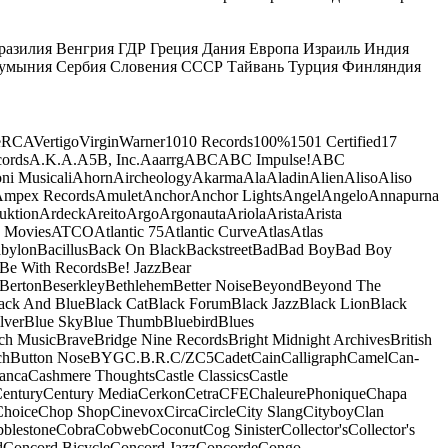
разилия
Венгрия
ГДР
Греция
Дания
Европа
Израиль
Индия
умыния
Сербия
Словения
СССР
Тайвань
Турция
Финляндия
e
RCA
Vertigo
Virgin
Warner
10
10 Records
100%
1501 Certified
17
ords
A.K.A.
A5B, Inc.
Aaarrg
ABC
ABC Impulse!
ABC
ni Musicali
Ahorn
Aircheology
Akarma
Ala
Aladin
Alien
Aliso
Aliso
mpex Records
Amulet
Anchor
Anchor Lights
Angel
Angelo
Annapurna
uktion
Ardeck
Areito
Argo
Argonauta
Ariola
Arista
Arista
 Movies
ATCO
Atlantic 75
Atlantic Curve
Atlas
Atlas
bylon
Bacillus
Back On Black
Backstreet
Bad
Bad Boy
Bad Boy
Be With Records
Be! Jazz
Bear
Berton
Beserkley
Bethlehem
Better Noise
Beyond
Beyond The
ack And Blue
Black Cat
Black Forum
Black Jazz
Black Lion
Black
lver
Blue Sky
Blue Thumb
Bluebird
Blues
ch Music
Brave
Bridge Nine Records
Bright Midnight Archives
British
ch
Button Nose
BYG
C.B.R.
C/Z
C5
Cadet
Cain
Calligraph
Camel
Can-
anca
Cashmere Thoughts
Castle Classics
Castle
entury
Century Media
Cerkon
Cetra
CFE
ChaleurePhonique
Chapa
Choice
Chop Shop
Cinevox
Circa
Circle
City Slang
Cityboy
Clan
blestone
Cobra
Cobweb
Coconut
Cog Sinister
Collector's
Collector's
d
Concord Bicycle
Concord Jazz
Concorde
Congo