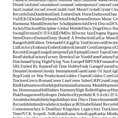
Drum
ConJoint
Consolation
Constant
Contemporary
Contour
Cont
Jazz
Croatia
Crocos
Crown
Crush
Crush Music
Crystal
Crystal Cle
Records
Dais
Dandelion
Dark Entries
Dark Horse
Darkroom
Data
Vu
DEKO
Delabel
Delmark
Delos
Delta
Demon
Demon Music Gr
Harmonia Mundi
Deutscher Schallplattenclub
Devil Discos
DFA
Jockey
Dischord
Discipline Global Mobile
Disco Doge
Disco Hal
Swing
Division
DJ ПЛАЩ
DJM
Do It
Doctor Jazz
Dogma Rgaza
Street
Dureco
Durium
Dusty Beats
E A Production
Ear
Ear Music
Banger
Edel
Edition Telemark
EG
Egg
Ela Ton
Electrecord
Electri
Ltd
EmArcy
Embassy
Ember
Embryo
Emerald Gem
Emergency
E
Records
Enrage
Ensign
Enterprise
Epic
Epitaph
Erased Tapes
Erat
Beat
Fabrika
Factory
Factory Benelux
Fair Youth
Fame
Fantasy
Fa
Dutchman
Flying High
Flying Nun Europe
FMP
FNR
Fontana
Fo
SRL
Fueled By Ramen
Full Time Hobby
Funk Garage
Fusion
Fu
Dreams
Ghosteen
Ghostly International
Giant
Giants Of Jazz
Gig
Bop!
Godz ov War Productions
Golden Chariot
Golden Core
Gol
Truckers
Greco-Roman
Green Line
Green Sabre
GRP
Grunt
Grupp
Bird
Harbourtown
Harlekijn
Harmonia
Harmonia Mundi
Harmoni
Inc.
Herrensauna
Hid
Hidden Harmony
High Roller
Highway
Him
Plak
Hungaroton
Hydrogen Dukebox
Hyperdub
I.R.S.
Ice
Ici D'Ai
Aera
Indochina
Infinity
Ingo
Init
Injection Disco Dance
Innamind
I
Records
Intuition
Invada
Invictus
Ipecac
IRS
Isabel
Island Records
Connoisseur
Jazz Is Dead
Jazz Kings
Jazz Legacy
Jazz Track
Jazz
Time
JVC
K Scope
K-Tel
Kabuki
Kama Sutra
Kapp
Karkia Mistik