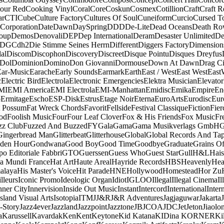
our Red
Cooking Vinyl
Coral
Core
Coskun
Cosmex
Cotillion
Craft
Craft R
ar
CTI
Cube
Culture Factory
Cultures Of Soul
Cuneiform
Curcio
Cursed T
 Corporation
Date
Dawn
DaySpring
DDD
De-Lite
Dead Oceans
Death R
oup
Demos
Denovali
DEP
Dep International
Deram
Desaster Unlimited
De
DGC
dh2
Die Stimme Seines Herrn
Different
Diggers Factory
Dimension
al
Discom
Discophon
Discovery
Discreet
Disque Pointu
Disques Dreyfus
Dol
Dominion
Domino
Don Giovanni
Dormouse
Down At Dawn
Drag Ci
Ear-Music
Earache
Early Sounds
Earmark
Earth
East / West
East West
East
c
Electric Bird
Electrola
Electronic Emergencies
Elektra Musician
Elevator
MI
EMI America
EMI Electrola
EMI-Manhattan
Emidisc
Emika
Empire
En
o
Ermitage
Escho
ESP-Disk
Estrus
Etage Noir
Eterna
EuroArts
Eurodisc
Eur
t Possum
Fat Wreck Chords
Favorit
Fellside
Festival Classique
Fiction
Fier
od
Foolish Music
Four
Four Leaf Clover
Fox & His Friends
Fox Music
Fr
zz Club
Fuzzed And Buzzed
FY
Gala
Gama
Gama Musikverlags GmbH
Gingerbread Man
Glitterbeat
Glitterhouse
Global
Global Records And Ta
den Hour
Gondwana
Good Boy
Good Time
Goodbye
Graduate
Grains O
o Editoriale Fabbri
GTO
Guerssen
Guess Who
Guest Star
Gull
H&L
Hais
a Mundi France
Hat Art
Haute Areal
Hayride Records
HBS
Heavenly
Hea
alaya
His Master's Voice
Hit Parade
HNE
Hollywood
Homestead
Hor Zu
lleurs
Iconic Promo
Ideologic Organ
Idiot
IGLOO
Illegal
Illegal Cinema
Il
nner City
Innervision
Inside Out Music
Instant
Intercord
International
Inter
Island Visual Arts
Isotopia
ITM
J
J&R
J&R Adventures
Jagjaguwar
Jakarta
-Story
Jazz4ever
Jazzland
Jazzpoint
Jazztone
JB
JCOA
JDC
Jet
Jeton
Jiaolo
a
Karussell
Kavardak
Ken
Kent
Keytone
Kid Katana
KIDina KORNER
Ki