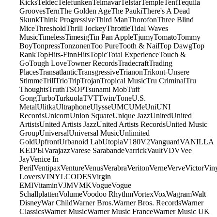
Kicks
Teldec
Telefunken
Telmavar
Telstar
Temple
Tent
Tequila
Grooves
Tern
The Golden Age
The Pauki
There's A Dead
Skunk
Think Progressive
Third Man
Thorofon
Three Blind
Mice
Threshold
Thrill Jockey
Throttle
Tidal Waves
Music
Timeless
Timesig
Tin Pan Apple
Tjumy
Tomato
Tommy
Boy
Tonpress
Tonzonen
Too Pure
Tooth & Nail
Top Dawg
Top
Rank
TopHits-FinnHits
Topic
Total Experience
Touch &
Go
Tough Love
Towner Records
Tradecraft
Trading
Places
Transatlantic
Transgressive
Trianon
Trikont-Unsere
Stimme
Trill
Trio
Trip
Trojan
Tropical Music
Tru Criminal
Tru
Thoughts
Truth
TSOP
Tsunami Mob
Tuff
Gong
Turbo
Turkuola
TVT
Twin/Tone
U.S.
Metal
Ulitka
Ultraphone
Ulysse
UMC
UMe
Uni
UNI
Records
Unicorn
Union Square
Unique Jazz
United
United
Artists
United Artists Jazz
United Artists Records
United Music
Group
Universal
Universal Music
Unlimited
Gold
Upfront
Urbanoid Lab
Utopia
V180
V2
Vanguard
VANILLA
KED'Ы
Varajazz
Varese Sarabande
Varrick
Vault
VDV
Vee
Jay
Venice In
Peril
Ventipax
Venture
Venus
Verabra
Veriton
Verne
Verve
Victor
Vin
Lovers
VINYLCODES
Virgin
EMI
Vitamin
VJM
VMK
Vogue
Vogue
Schallplatten
Volume
Voodoo Rhythm
Vortex
Vox
Wagram
Walt
Disney
War Child
Warner Bros.
Warner Bros. Records
Warner
Classics
Warner Music
Warner Music France
Warner Music UK