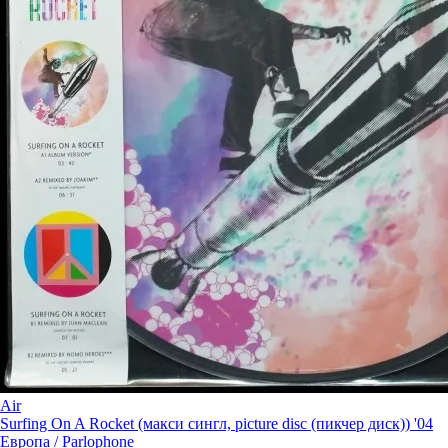
Air
Surfing On A Rocket (макси сингл, picture disc (пикчер диск)) '04
Европа /
Parlophone