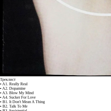
Треклист
• A1. Really Real
• A2. Dopamine
• A3. Blow My Mind
• A4. Sucker For Love
• B1. It Don't Mean A Thing
• B2. Talk To Me
• B3. Sexistential