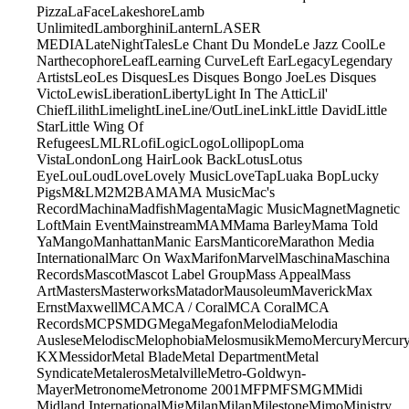
Pizza
LaFace
Lakeshore
Lamb
Unlimited
Lamborghini
Lantern
LASER
MEDIA
LateNightTales
Le Chant Du Monde
Le Jazz Cool
Le
Narthecophore
Leaf
Learning Curve
Left Ear
Legacy
Legendary
Artists
Leo
Les Disques
Les Disques Bongo Joe
Les Disques
Victo
Lewis
Liberation
Liberty
Light In The Attic
Lil'
Chief
Lilith
Limelight
Line
Line/OutLine
Link
Little David
Little
Star
Little Wing Of
Refugees
LMLR
Lofi
Logic
Logo
Lollipop
Loma
Vista
London
Long Hair
Look Back
Lotus
Lotus
Eye
Lou
Loud
Love
Lovely Music
LoveTap
Luaka Bop
Lucky
Pigs
M&L
M2
M2BA
MA
MA Music
Mac's
Record
Machina
Madfish
Magenta
Magic Music
Magnet
Magnetic
Loft
Main Event
Mainstream
MAM
Mama Barley
Mama Told
Ya
Mango
Manhattan
Manic Ears
Manticore
Marathon Media
International
Marc On Wax
Marifon
Marvel
Maschina
Maschina
Records
Mascot
Mascot Label Group
Mass Appeal
Mass
Art
Masters
Masterworks
Matador
Mausoleum
Maverick
Max
Ernst
Maxwell
MCA
MCA / Coral
MCA Coral
MCA
Records
MCPS
MDG
Mega
Megafon
Melodia
Melodia
Auslese
Melodisc
Melophobia
Melosmusik
Memo
Mercury
Mercur
KX
Messidor
Metal Blade
Metal Department
Metal
Syndicate
Metaleros
Metalville
Metro-Goldwyn-
Mayer
Metronome
Metronome 2001
MFP
MFS
MGM
Midi
Midland International
Mig
Milan
Milan
Milestone
Mimo
Ministry