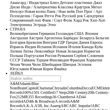
Авангард / Индастриал
Блюз
Детские пластинки
Джаз
Диско
Инди / Альтернатива
Классика
Краутрок
Метал
Неосоул
Новая волна
Панк / Нью вейв
Поп
Прог / Арт
Психоделик / Гараж
Регги
Рок
Русский рок
Саундтреки
Современный поп
Фанк / Соул
Фолк
Хард Рок
Хип-Хоп
Электроника
Эстрада
Этно
СТРАНА
Великобритания
Германия
Голландия
США
Япония
Австралия
Австрия
Аргентина
Барбадос
Беларусь
Бельгия
Болгария
Бразилия
Венгрия
ГДР
Греция
Дания
Европа
Израиль
Индия
Испания
Испания
Италия
Канада
Куба
Латвия
Литва
Люксембург
Новая Зеландия
Норвегия
Польша
Португалия
Россия
Румыния
Сербия
Словения
СССР
Тайвань
Турция
Финляндия
Франция
Хорватия
Чехия
Чехия
Чили
Швейцария
Швеция
Эстония
Югославия
Южная Корея
Ямайка
ЛЕЙБЛ
A&M
Atlantic
Blue
Note
Brain
Capitol
Charisma
Chrysalis
Columbia
Decca
ECM
Elektr
Records
100%
1501 Certified
17 Steps
20th Century
20th Century-
Fox
21
2MR
355 Recordings
36 Chambers
4 AD
44
records
4AD
4th & Broadway
A records
A&M
Records
A.K.A.
A5B, Inc.
Aaarrg
ABC
ABC Impulse!
ABC