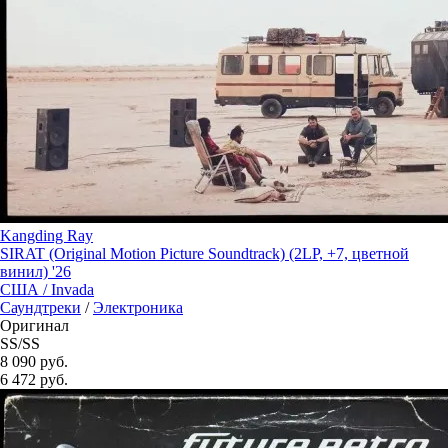
Kangding Ray
SIRAT (Original Motion Picture Soundtrack) (2LP, +7, цветной
винил) '26
США /
Invada
Саундтреки
/
Электроника
Оригинал
SS/SS
8 090 руб.
6 472
руб.