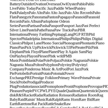
Battery
Outsider
Ovation
Overseas
Owl
Oyster
Pablo
Pablo
Live
Pablo Today
Pacific Jazz
Paddle Wheel
Paisley
Park
Paladyn
Palo Alto
Palo Alto Jazz
Palo Alto Records
Palto
Flats
Panegyric
Panorama
Panton
Papagayo
Paranoid
Paranoid
Records
Paris Album
Parlophone Odeon
Series
Parrot
Partisan
Pasha
Passport
Passport Jazz
Past Perfect
Silver Line
Pastels
Pathe
Pausa
Paw Tracks
Pax
PBR
International
Penny Farthing
Pepita
pgLang
PGP RTB
Phil
Spector
Philadelphia International
Philips
Philips
Philips Digital
Classics
Philpot Lane
Phono Suecia
Phonogram
Phontastic
Piano
Piano
Pias
Pick Up
Pickwick
Pickwick/33
Pie
Pieater
Pilz
Pink
Elephant
Pink Floyd
Plane
Planet
Play It Again Sam
Play
On
Playboy
Playon
Plesser
Plstk wrld
PMB
Music
Pointblank
Polar
Pole
Poljazz
Polskie Nagrania
Polskie
Nagrania Muza
Polton
Polyphon
Polyvinyl
Polyvinyl
Company
Ponderosa Music & Art
Pool
Pori Jazz
Pork
Pie
Portobello
Portrait
Potato
Potomak
Power
Exchange
PRE
Prestige Folklore
Primary Wave
Prisma
Private
Stock
Probe
Prodigal
Producer
Plug
Produttoriassociati
Promophone
Pronit
Prophone
Provogue
PR
Pleasure
Purple
PVC
PWL
PYE
Quade
Qualiton
Quarterstick
Queen
disk
R&S
Racket
Radar
Radiation Reissues
Radiation Roots
Rag
Baby
Raid
Raisin' Music
Rak
Ralph
Rams Horn
Rare Bid
Rare
Earth
Raretone
Rat Pack
RattleSnake
Raw