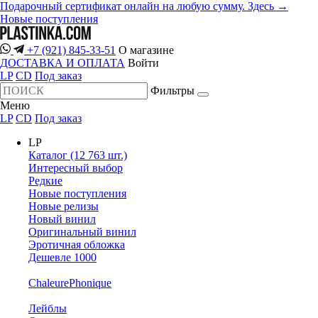
Подарочный сертификат онлайн на любую сумму. Здесь →
Новые поступления
+7 (921) 845-33-51
О магазине
ДОСТАВКА И ОПЛАТА
Войти
LP
CD
Под заказ
Фильтры
Меню
LP
CD
Под заказ
LP
Каталог (12 763 шт.)
Интересный выбор
Редкие
Новые поступления
Новые релизы
Новый винил
Оригинальный винил
Эротичная обложка
Дешевле 1000
ChaleurePhonique
Лейблы