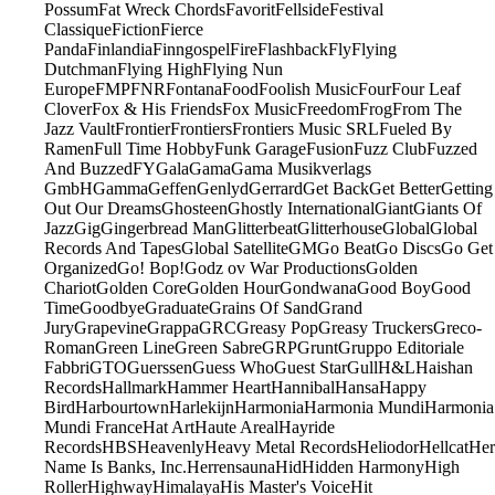
Possum
Fat Wreck Chords
Favorit
Fellside
Festival
Classique
Fiction
Fierce
Panda
Finlandia
Finngospel
Fire
Flashback
Fly
Flying
Dutchman
Flying High
Flying Nun
Europe
FMP
FNR
Fontana
Food
Foolish Music
Four
Four Leaf
Clover
Fox & His Friends
Fox Music
Freedom
Frog
From The
Jazz Vault
Frontier
Frontiers
Frontiers Music SRL
Fueled By
Ramen
Full Time Hobby
Funk Garage
Fusion
Fuzz Club
Fuzzed
And Buzzed
FY
Gala
Gama
Gama Musikverlags
GmbH
Gamma
Geffen
Genlyd
Gerrard
Get Back
Get Better
Getting
Out Our Dreams
Ghosteen
Ghostly International
Giant
Giants Of
Jazz
Gig
Gingerbread Man
Glitterbeat
Glitterhouse
Global
Global
Records And Tapes
Global Satellite
GM
Go Beat
Go Discs
Go Get
Organized
Go! Bop!
Godz ov War Productions
Golden
Chariot
Golden Core
Golden Hour
Gondwana
Good Boy
Good
Time
Goodbye
Graduate
Grains Of Sand
Grand
Jury
Grapevine
Grappa
GRC
Greasy Pop
Greasy Truckers
Greco-
Roman
Green Line
Green Sabre
GRP
Grunt
Gruppo Editoriale
Fabbri
GTO
Guerssen
Guess Who
Guest Star
Gull
H&L
Haishan
Records
Hallmark
Hammer Heart
Hannibal
Hansa
Happy
Bird
Harbourtown
Harlekijn
Harmonia
Harmonia Mundi
Harmonia
Mundi France
Hat Art
Haute Areal
Hayride
Records
HBS
Heavenly
Heavy Metal Records
Heliodor
Hellcat
Her
Name Is Banks, Inc.
Herrensauna
Hid
Hidden Harmony
High
Roller
Highway
Himalaya
His Master's Voice
Hit