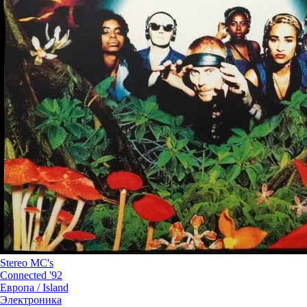
Stereo MC's
Connected '92
Европа /
Island
Электроника