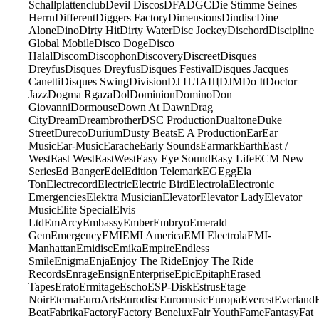
Schallplattenclub
Devil Discos
DFA
DGC
Die Stimme Seines
Herrn
Different
Diggers Factory
Dimensions
Dindisc
Dine
Alone
Dino
Dirty Hit
Dirty Water
Disc Jockey
Dischord
Discipline
Global Mobile
Disco Doge
Disco
Halal
Discom
Discophon
Discovery
Discreet
Disques
Dreyfus
Disques Dreyfus
Disques Festival
Disques Jacques
Canetti
Disques Swing
Division
DJ ПЛАЩ
DJM
Do It
Doctor
Jazz
Dogma Rgaza
Dol
Dominion
Domino
Don
Giovanni
Dormouse
Down At Dawn
Drag
City
Dream
Dreambrother
DSC Production
Dualtone
Duke
Street
Dureco
Durium
Dusty Beats
E A Production
Ear
Ear
Music
Ear-Music
Earache
Early Sounds
Earmark
Earth
East /
West
East West
EastWest
Easy Eye Sound
Easy Life
ECM New
Series
Ed Banger
Edel
Edition Telemark
EG
Egg
Ela
Ton
Electrecord
Electric
Electric Bird
Electrola
Electronic
Emergencies
Elektra Musician
Elevator
Elevator Lady
Elevator
Music
Elite Special
Elvis
Ltd
EmArcy
Embassy
Ember
Embryo
Emerald
Gem
Emergency
EMI
EMI America
EMI Electrola
EMI-
Manhattan
Emidisc
Emika
Empire
Endless
Smile
Enigma
Enja
Enjoy The Ride
Enjoy The Ride
Records
Enrage
Ensign
Enterprise
Epic
Epitaph
Erased
Tapes
Erato
Ermitage
Escho
ESP-Disk
Estrus
Etage
Noir
Eterna
EuroArts
Eurodisc
Euromusic
Europa
Everest
Everland
Beat
Fabrika
Factory
Factory Benelux
Fair Youth
Fame
Fantasy
Fat