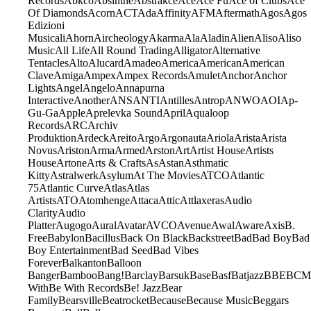
Records
Abkco
Absinthe
Abstrakce
Ace
Ace Fu
Ace of Clubs
Ace
Of Diamonds
Acorn
ACT
Ada
Affinity
AFM
Aftermath
Agos
Agos
Edizioni
Musicali
Ahorn
Aircheology
Akarma
Ala
Aladin
Alien
Aliso
Aliso
Music
All Life
All Round Trading
Alligator
Alternative
Tentacles
Alto
Alucard
Amadeo
America
American
American
Clave
Amiga
Ampex
Ampex Records
Amulet
Anchor
Anchor
Lights
Angel
Angelo
Annapurna
Interactive
Another
ANS
ANTI
Antilles
Antrop
ANWO
AOI
Ap-
Gu-Ga
Apple
Aprelevka Sound
April
Aqualoop
Records
ARC
Archiv
Produktion
Ardeck
Areito
Argo
Argonauta
Ariola
Arista
Arista
Novus
Ariston
Arma
Armed
Arston
Art
Artist House
Artists
House
Artone
Arts & Crafts
As
Astan
Asthmatic
Kitty
Astralwerk
Asylum
At The Movies
ATCO
Atlantic
75
Atlantic Curve
Atlas
Atlas
Artists
ATO
Atomhenge
Attaca
Attic
Attlaxeras
Audio
Clarity
Audio
Platter
Augogo
Aural
Avatar
AVCO
Avenue
Awal
Aware
Axis
B.
Free
Babylon
Bacillus
Back On Black
Backstreet
Bad
Bad Boy
Bad
Boy Entertainment
Bad Seed
Bad Vibes
Forever
Balkanton
Balloon
Banger
Bamboo
Bang!
Barclay
Barsuk
Base
Basf
Batjazz
BBE
BCM
With
Be With Records
Be! Jazz
Bear
Family
Bearsville
Beatrocket
Because
Because Music
Beggars