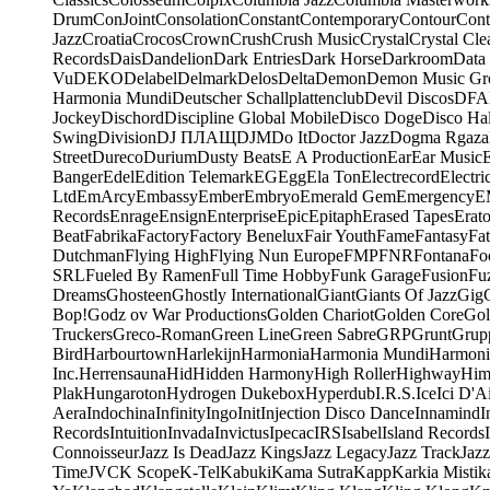
Drum
ConJoint
Consolation
Constant
Contemporary
Contour
Cont
Jazz
Croatia
Crocos
Crown
Crush
Crush Music
Crystal
Crystal Cle
Records
Dais
Dandelion
Dark Entries
Dark Horse
Darkroom
Data
Vu
DEKO
Delabel
Delmark
Delos
Delta
Demon
Demon Music Gr
Harmonia Mundi
Deutscher Schallplattenclub
Devil Discos
DFA
Jockey
Dischord
Discipline Global Mobile
Disco Doge
Disco Hal
Swing
Division
DJ ПЛАЩ
DJM
Do It
Doctor Jazz
Dogma Rgaza
Street
Dureco
Durium
Dusty Beats
E A Production
Ear
Ear Music
Banger
Edel
Edition Telemark
EG
Egg
Ela Ton
Electrecord
Electri
Ltd
EmArcy
Embassy
Ember
Embryo
Emerald Gem
Emergency
E
Records
Enrage
Ensign
Enterprise
Epic
Epitaph
Erased Tapes
Erat
Beat
Fabrika
Factory
Factory Benelux
Fair Youth
Fame
Fantasy
Fa
Dutchman
Flying High
Flying Nun Europe
FMP
FNR
Fontana
Fo
SRL
Fueled By Ramen
Full Time Hobby
Funk Garage
Fusion
Fu
Dreams
Ghosteen
Ghostly International
Giant
Giants Of Jazz
Gig
Bop!
Godz ov War Productions
Golden Chariot
Golden Core
Gol
Truckers
Greco-Roman
Green Line
Green Sabre
GRP
Grunt
Grupp
Bird
Harbourtown
Harlekijn
Harmonia
Harmonia Mundi
Harmoni
Inc.
Herrensauna
Hid
Hidden Harmony
High Roller
Highway
Him
Plak
Hungaroton
Hydrogen Dukebox
Hyperdub
I.R.S.
Ice
Ici D'Ai
Aera
Indochina
Infinity
Ingo
Init
Injection Disco Dance
Innamind
I
Records
Intuition
Invada
Invictus
Ipecac
IRS
Isabel
Island Records
Connoisseur
Jazz Is Dead
Jazz Kings
Jazz Legacy
Jazz Track
Jazz
Time
JVC
K Scope
K-Tel
Kabuki
Kama Sutra
Kapp
Karkia Mistik