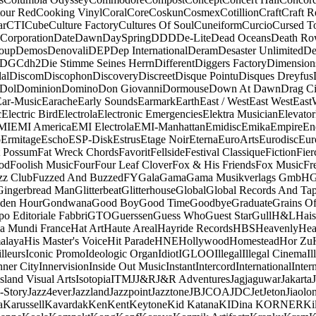
our Red
Cooking Vinyl
Coral
Core
Coskun
Cosmex
Cotillion
Craft
Craft R
ar
CTI
Cube
Culture Factory
Cultures Of Soul
Cuneiform
Curcio
Cursed T
 Corporation
Date
Dawn
DaySpring
DDD
De-Lite
Dead Oceans
Death R
oup
Demos
Denovali
DEP
Dep International
Deram
Desaster Unlimited
De
DGC
dh2
Die Stimme Seines Herrn
Different
Diggers Factory
Dimension
al
Discom
Discophon
Discovery
Discreet
Disque Pointu
Disques Dreyfus
Dol
Dominion
Domino
Don Giovanni
Dormouse
Down At Dawn
Drag Ci
Ear-Music
Earache
Early Sounds
Earmark
Earth
East / West
East West
East
c
Electric Bird
Electrola
Electronic Emergencies
Elektra Musician
Elevator
MI
EMI America
EMI Electrola
EMI-Manhattan
Emidisc
Emika
Empire
En
o
Ermitage
Escho
ESP-Disk
Estrus
Etage Noir
Eterna
EuroArts
Eurodisc
Eur
t Possum
Fat Wreck Chords
Favorit
Fellside
Festival Classique
Fiction
Fier
od
Foolish Music
Four
Four Leaf Clover
Fox & His Friends
Fox Music
Fr
zz Club
Fuzzed And Buzzed
FY
Gala
Gama
Gama Musikverlags GmbH
Gingerbread Man
Glitterbeat
Glitterhouse
Global
Global Records And Ta
den Hour
Gondwana
Good Boy
Good Time
Goodbye
Graduate
Grains O
o Editoriale Fabbri
GTO
Guerssen
Guess Who
Guest Star
Gull
H&L
Hais
a Mundi France
Hat Art
Haute Areal
Hayride Records
HBS
Heavenly
Hea
alaya
His Master's Voice
Hit Parade
HNE
Hollywood
Homestead
Hor Zu
lleurs
Iconic Promo
Ideologic Organ
Idiot
IGLOO
Illegal
Illegal Cinema
Il
nner City
Innervision
Inside Out Music
Instant
Intercord
International
Inter
Island Visual Arts
Isotopia
ITM
J
J&R
J&R Adventures
Jagjaguwar
Jakarta
-Story
Jazz4ever
Jazzland
Jazzpoint
Jazztone
JB
JCOA
JDC
Jet
Jeton
Jiaolo
a
Karussell
Kavardak
Ken
Kent
Keytone
Kid Katana
KIDina KORNER
Ki