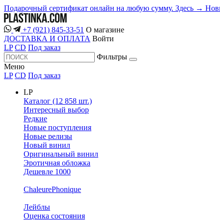
Подарочный сертификат онлайн на любую сумму. Здесь →
Нов
+7 (921) 845-33-51
О магазине
ДОСТАВКА И ОПЛАТА
Войти
LP
CD
Под заказ
Фильтры
Меню
LP
CD
Под заказ
LP
Каталог (12 858 шт.)
Интересный выбор
Редкие
Новые поступления
Новые релизы
Новый винил
Оригинальный винил
Эротичная обложка
Дешевле 1000
ChaleurePhonique
Лейблы
Оценка состояния