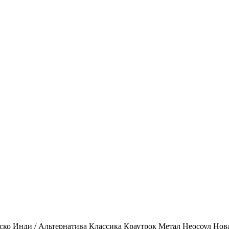
ско
Инди / Альтернатива
Классика
Краутрок
Метал
Неосоул
Нов