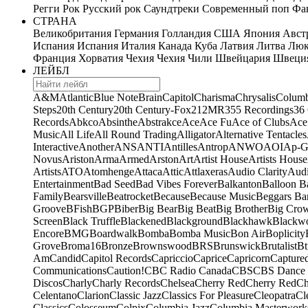
Регги
Рок
Русский рок
Саундтреки
Современный поп
Фан
СТРАНА
Великобритания
Германия
Голландия
США
Япония
Авст
Испания
Испания
Италия
Канада
Куба
Латвия
Литва
Люк
Франция
Хорватия
Чехия
Чехия
Чили
Швейцария
Швеци
ЛЕЙБЛ
A&M
Atlantic
Blue Note
Brain
Capitol
Charisma
Chrysalis
Columb
Steps
20th Century
20th Century-Fox
21
2MR
355 Recordings
36
Records
Abkco
Absinthe
Abstrakce
Ace
Ace Fu
Ace of Clubs
Ace
Music
All Life
All Round Trading
Alligator
Alternative Tentacles
Interactive
Another
ANS
ANTI
Antilles
Antrop
ANWO
AOI
Ap-G
Novus
Ariston
Arma
Armed
Arston
Art
Artist House
Artists House
Artists
ATO
Atomhenge
Attaca
Attic
Attlaxeras
Audio Clarity
Audi
Entertainment
Bad Seed
Bad Vibes Forever
Balkanton
Balloon B
Family
Bearsville
Beatrocket
Because
Because Music
Beggars Ba
Groove
BFish
BGP
Biber
Big Bear
Big Beat
Big Brother
Big Cro
Screen
Black Truffle
Blackened
Blackground
Blackhawk
Blackw
Encore
BMG
Boardwalk
Bomba
Bomba Music
Bon Air
Boplicity
Grove
Broma16
Bronze
Brownswood
BRS
Brunswick
Brutalist
Bt
Am
Candid
Capitol Records
Capriccio
Caprice
Capricorn
Capture
Communications
Caution!
CBC Radio Canada
CBS
CBS Dance 
Discos
Charly
Charly Records
Chelsea
Cherry Red
Cherry Red
Ch
Celentano
Clarion
Classic Jazz
Classics For Pleasure
Cleopatra
Cl
Classics
Colosseum
Colpix
Columbia Jazz
Columbia Masterwork