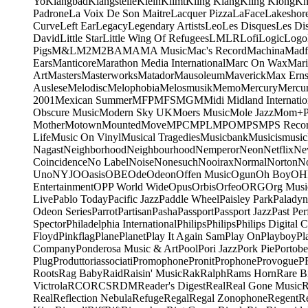
Yo
Klangbad
Klangstelle
Klein
Klimt
Kling Klang
Kling Klong
Kn
Padrone
La Voix De Son Maitre
Lacquer Pizza
LaFace
Lakeshor
Curve
Left Ear
Legacy
Legendary Artists
Leo
Les Disques
Les Di
David
Little Star
Little Wing Of Refugees
LMLR
Lofi
Logic
Logo
Pigs
M&L
M2
M2BA
MA
MA Music
Mac's Record
Machina
Madf
Ears
Manticore
Marathon Media International
Marc On Wax
Mari
Art
Masters
Masterworks
Matador
Mausoleum
Maverick
Max Erns
Auslese
Melodisc
Melophobia
Melosmusik
Memo
Mercury
Mercu
2001
Mexican Summer
MFP
MFS
MGM
Midi
Midland Internatio
Obscure Music
Modern Sky UK
Moers Music
Mole Jazz
Mom+P
Mother
Motown
Mounted
Move
MPC
MPL
MPO
MPS
MPS Recor
Life
Music On Vinyl
Musical Tragedies
Musicbank
Musicismusic
Nagast
Neighborhood
Neighbourhood
Nemperor
Neon
Netflix
Ne
Coincidence
No Label
Noise
Nonesuch
Nooirax
Normal
Norton
N
Uno
NYJO
Oasis
OBE
Ode
Odeon
Offen Music
Ogun
Oh Boy
OH
Entertainment
OPP World Wide
Opus
Orbis
Orfeo
ORG
Org Musi
Live
Pablo Today
Pacific Jazz
Paddle Wheel
Paisley Park
Paladyn
Odeon Series
Parrot
Partisan
Pasha
Passport
Passport Jazz
Past Per
Spector
Philadelphia International
Philips
Philips
Philips Digital C
Floyd
Pinkflag
Plane
Planet
Play It Again Sam
Play On
Playboy
Pl
Company
Ponderosa Music & Art
Pool
Pori Jazz
Pork Pie
Portobe
Plug
Produttoriassociati
Promophone
Pronit
Prophone
Provogue
P
Roots
Rag Baby
Raid
Raisin' Music
Rak
Ralph
Rams Horn
Rare B
Victrola
RCO
RCS
RDM
Reader's Digest
Real
Real Gone Music
R
Real
Reflection Nebula
Refuge
Regal
Regal Zonophone
Regent
R