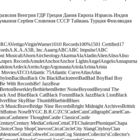
разилия
Венгрия
ГДР
Греция
Дания
Европа
Израиль
Индия
умыния
Сербия
Словения
СССР
Тайвань
Турция
Финляндия
e
RCA
Vertigo
Virgin
Warner
10
10 Records
100%
1501 Certified
17
ords
A.K.A.
A5B, Inc.
Aaarrg
ABC
ABC Impulse!
ABC
ni Musicali
Ahorn
Aircheology
Akarma
Ala
Aladin
Alien
Aliso
Aliso
mpex Records
Amulet
Anchor
Anchor Lights
Angel
Angelo
Annapurna
uktion
Ardeck
Areito
Argo
Argonauta
Ariola
Arista
Arista
 Movies
ATCO
Atlantic 75
Atlantic Curve
Atlas
Atlas
bylon
Bacillus
Back On Black
Backstreet
Bad
Bad Boy
Bad Boy
Be With Records
Be! Jazz
Bear
Berton
Beserkley
Bethlehem
Better Noise
Beyond
Beyond The
ack And Blue
Black Cat
Black Forum
Black Jazz
Black Lion
Black
lver
Blue Sky
Blue Thumb
Bluebird
Blues
ch Music
Brave
Bridge Nine Records
Bright Midnight Archives
British
ch
Button Nose
BYG
C.B.R.
C/Z
C5
Cadet
Cain
Calligraph
Camel
Can-
anca
Cashmere Thoughts
Castle Classics
Castle
entury
Century Media
Cerkon
Cetra
CFE
ChaleurePhonique
Chapa
Choice
Chop Shop
Cinevox
Circa
Circle
City Slang
Cityboy
Clan
blestone
Cobra
Cobweb
Coconut
Cog Sinister
Collector's
Collector's
d
Concord Bicycle
Concord Jazz
Concorde
Congo