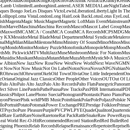
appe
Koala
Kompakt
Kong
Kopf
Korova
Kozmik Artifactz
Kranky
Krem
K
e
Lamb Unlimited
Lamborghini
Lantern
LASER MEDIA
LateNightTales
sques Bongo Joe
Les Disques Victo
Lewis
Liberation
Liberty
Light In The
Lollipop
Loma Vista
London
Long Hair
Look Back
Lotus
Lotus Eye
Lou
ish
Magenta
Magic Music
Magnet
Magnetic Loft
Main Event
Mainstream
fon
Marvel
Maschina
Maschina Records
Mascot
Mascot Label Group
Mas
t
Maxwell
MCA
MCA / Coral
MCA Coral
MCA Records
MCPS
MDG
Me
ry KX
Messidor
Metal Blade
Metal Department
Metal Syndicate
Metalero
nal
Mig
Milan
Milan
Milestone
Mimo
Ministry Of Sound
Minor
Minos
Missi
op
Mondo
Monitor
Monkey Puzzle
Monofonika
Monopole
Monsp
Mood
ds
Mr. Pickwick
MTV
MultiJazz
Muse
Mushroom
Music For Nations
Musi
Musidisc
Musikant
Musiza
Mutant
Mute
Muza
Myrrh
Mystic
M•A Music
n
w Albion
New Jazz
New Rose
New West
New World
Next Wave
NGM
N
ot Now
Not Now Music
Not On Label
Noton
Nova
Novus
NPG
Nubian
Nu
R
Ohrwaschl
Ohrwurm
Okeh
Old Town
Olivia
One Little Independent
One
c
Oriana
Original Jazz Classics
Other People
Other Voices
OUT
Out Of L
Palo Alto
Palo Alto Jazz
Palo Alto Records
Palto Flats
Panegyric
Panora
fect Silver Line
Pastels
Pathe
Pausa
Paw Tracks
Pax
PBR International
PD
lassics
Philpot Lane
Phono Suecia
Phonogram
Phontastic
Piano Piano
Pias
ayon
Plesser
Plstk wrld
PMB Music
Pointblank
Polar
Pole
Poljazz
Polskie N
llo
Portrait
Potato
Potomak
Power Exchange
PRE
Prestige Folklore
Primar
RT
Psycho
Pure Pleasure
Purple
PVC
PWL
PYE
Quade
Qualiton
Quartersti
id
Rare Earth
RareNoise
Raretone
Rat Pack
RattleSnake
Raw Power
Rayn
eal World
Rec-O-Hit
Recommended
Record Station
Red
Red Bullet
Red 
eigning Phoenix
Relab Records
Relapse
Renaissance
Repertoire
Reprise
R