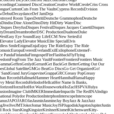
ecordings
Crammed Discs
Creation
Creative World
Creole
Criss Cross
ongue
Curtom
Cuts From The Vaults
Cypress Records
D:vision
ow
Debut
Decaydance
Def Jam
Deja
stroyed Room Tapes
Detriti
Deutsche Grammophon
Deutsche
s
Dindisc
Dine Alone
Dino
Dirty Hit
Dirty Water
Disc
Disques Dreyfus
Disques Festival
Disques Jacques Canetti
Disques
ty
Dream
Dreambrother
DSC Production
Dualtone
Duke
West
Easy Eye Sound
Easy Life
ECM New Series
Ed
Elevator Lady
Elevator Music
Elite Special
Elvis
dless Smile
Enigma
Enja
Enjoy The Ride
Enjoy The Ride
omusic
Europa
Everest
Everland
Exil
Exilophone
Extreme
F-
ce Panda
Finlandia
Finngospel
Fire
Flashback
Fly
Flying
eedom
Frog
From The Jazz Vault
Frontier
Frontiers
Frontiers Music
Gamma
Geffen
Genlyd
Gerrard
Get Back
Get Better
Getting Out Our
pes
Global Satellite
GM
Go Beat
Go Discs
Go Get Organized
Go!
f Sand
Grand Jury
Grapevine
Grappa
GRC
Greasy Pop
Greasy
han Records
Hallmark
Hammer Heart
Hannibal
Hansa
Happy
vy Metal Records
Heliodor
Hellcat
Her Name Is Banks,
Horizon
Horzu
Hot
Hot Wax
Houseworks
HoZac
HSPVA
Hulya
lusion
Imagine Club
IMKER
Immediate
Impact
In The Red
INA
Indigo
national Polydor Production
Interphon
Interscope
Interscope
Janus
JAPO
JARO
Jas
Jasmin
Jasmine
Jay Boy
Jazz & Jazz
Jazz
ng
Jive
Jive
JMT
Joker
Jomar Music
Joy
JSP
Jugodisk
Jugoton
Jupiter
Justin
ll Rock Stars
King
Kingsize
Kirshner
Kismet
Kitchenware
Kitty-