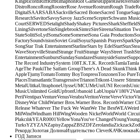
King
Ricordi
Riff
Rift
Rimaphon
Riot Games
Ripple
Rise
Riverside
Distro
Ronco
Rong
Rooster
Rose Avenue
Rostrum
Rough Trade
Ro
Digital
SAAR
SABA
Sackville
Sacred Bones
Sacred Tongue
Sag
Research
Savitor
Savoy
Savoy Jazz
Scene
Scepter
Schwann Music
Court
SERWED
Setalight
Shady
Shakey Pictures
Shark
Sheffield
S
Lining
Silvertone
Sin
Singlebrook
Sintez
Sire
Sireena
Situation Tw
State
Soliti
SoLyd
Soma
Some
Somerset
Sona Gaia Productions
So
Factory
Soundvision
Soviet Grail
Soyuz
Spanish Prayers
Spark
Sp
Song
Star Trak Entertainment
Starline
Stars by Edel
Start
Stax
Ste
Wave
Storyville
Strand
Strange Fruit
Strange Ways
Street Trash
St
Entertainment
Sunburst
Sunday
Sundazed
Sunnyside
Sunset
Suppo
The Record Industry
System 108
T.K.
T.K. Records
Tamla
Tamla
Age
The Pauki
The Saifam Group
There's A Dead Skunk
Think 
Apple
Tjumy
Tomato
Tommy Boy
Tonpress
Tonzonen
Too Pure
T
Places
Transatlantic
Transgressive
Trianon
Trikont-Unsere Stimm
Metal
Ulitka
Ultraphone
Ulysse
UMC
UMe
Uni
UNI Records
Unic
Music
Unlimited Gold
Upfront
Urbanoid Lab
Utopia
V180
V2
Van
Peril
Ventipax
Venture
Venus
Verabra
Veriton
Verne
Verve
Victor
Vi
Disney
War Child
Warner Bros.
Warner Bros. Records
Warner Cl
Release Whatever The Fuck We Want
We The Best
WEA
Weird
Mil
Wind
Windham Hill
Wing
Wooden Nickel
World
World Circui
Plakcılık
YEAR0001
Yellow
Yona
You've Changed
Young
Young
Turks
YZY
ZAN
Zapisy
Zappa
ZBS
ZDF
Zerolandia
Zickzack
Zod
Рекордс
Золотая Долина
Издательство Clever
КАЧ
Клюква
К
ГОД Записи