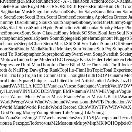
Riversong
RKM
Roadrunner
Roc - A - Fella
Rock Action
Rock-O-Rama
ulette
Rounder
Royal Music
RSO
Ruf
Ruff Ryders
Rumble
Run Out Gro
a
Sagittarian Music
Saguitarius
Salsoul
Salvation
Salvo
Samadhisound
Samu
a Sacra
Score
Scotti Bros.
Scotti Brothers
Screaming Apple
Sea Breeze J
himmy-Disc
Shining Sioux
Shout
Shrapnel
Siboney
SideOneDummy
Sign
o
Sky
Slash
Smash
Smith Hyde Productions
Smithsonian
Smoky Mary Ph
net
Sonovox
Sony
Sony Classical
Sony Music
SOS
Soul
Soul Jazz
Soul No
ectraphonic
Specula
Sphere Sound
Spiegelei
Spinefarm
Spinout Nuggets
S
amhammer
SteepleChase
Stern Musik
Stiff
Stil Vor Talent
Stomp Off
Stone
room
Strut
Studio Media
Stuffed Monkey
Stun Volume
Sub Pop
Subpop
Su
sed To Rot
Supraphon
Supraphon
Suzy
Svart
Swan Song
Swedish Society
 Motown
Tampa
Tape Modern
TEC
Teenage Kicks
Teldec
Telefunken
Tel
Progressive
Third Man
Thorofon
Three Blind Mice
Threshold
Thrill Jock
ooth & Nail
Top Dawg
Top Rank
TopHits-FinnHits
Topic
Total Experien
e
Trill
Trio
Trip
Trojan
Tru Criminal
Tru Thoughts
Truth
TSOP
Tsunami Mo
orn
Union Square
Unique Jazz
United
United Artists
United Artists Jazz
Un
guard
VANILLA KED'Ы
Varajazz
Varese Sarabande
Varrick
Vault
VDV
nyl Lovers
VINYLCODES
Virgin EMI
Vitamin
VJM
VMK
Vogue
Vogue 
assics
Warner Music
Warner Music France
Warner Music UK Ltd.
Warne
 World
Wergo
West Wind
Westbound
Wewantsounds
WFB Productions
W
t
World Music
World Pacific
World Record Club
WRWTFWWR
WWA
X
 God
Young Money
Young Stoner Life
Young Tiki
Young
iac
Zona
Zone
Zong
ZTT
Zweitausendeins
Zyx
[PIAS]
Авторская Песня
люква Рекордс
Лоботомия
М2
Мелодия
МируМир
МКФОН
Орфей
О