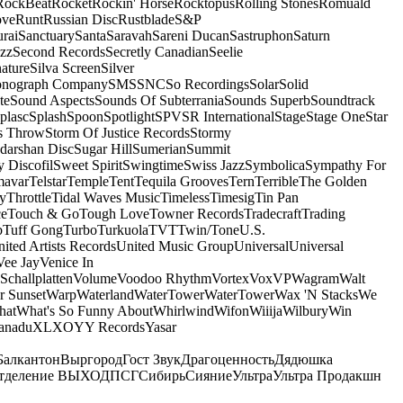
RockBeat
Rocket
Rockin' Horse
Rocktopus
Rolling Stones
Romuald
ove
Runt
Russian Disc
Rustblade
S&P
rai
Sanctuary
Santa
Saravah
Sareni Ducan
Sastruphon
Saturn
azz
Second Records
Secretly Canadian
Seelie
ature
Silva Screen
Silver
onograph Company
SMS
SNC
So Recordings
Solar
Solid
te
Sound Aspects
Sounds Of Subterrania
Sounds Superb
Soundtrack
plasc
Splash
Spoon
Spotlight
SPV
SR International
Stage
Stage One
Star
s Throw
Storm Of Justice Records
Stormy
darshan Disc
Sugar Hill
Sumerian
Summit
 Discofil
Sweet Spirit
Swingtime
Swiss Jazz
Symbolica
Sympathy For
mavar
Telstar
Temple
Tent
Tequila Grooves
Tern
Terrible
The Golden
ey
Throttle
Tidal Waves Music
Timeless
Timesig
Tin Pan
ce
Touch & Go
Tough Love
Towner Records
Tradecraft
Trading
b
Tuff Gong
Turbo
Turkuola
TVT
Twin/Tone
U.S.
ited Artists Records
United Music Group
Universal
Universal
Vee Jay
Venice In
Schallplatten
Volume
Voodoo Rhythm
Vortex
Vox
VP
Wagram
Walt
r Sunset
Warp
Waterland
WaterTower
WaterTower
Wax 'N Stacks
We
hat
What's So Funny About
Whirlwind
Wifon
Wiiija
Wilbury
Win
anadu
XL
XO
Y
Y Records
Yasar
Балкантон
Выргород
Гост Звук
Драгоценность
Дядюшка
тделение ВЫХОД
ПСГ
Сибирь
Сияние
Ультра
Ультра Продакшн