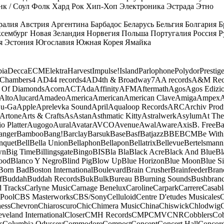
к / Соул
Фолк
Хард Рок
Хип-Хоп
Электроника
Эстрада
Этно
ралия
Австрия
Аргентина
Барбадос
Беларусь
Бельгия
Болгария
Б
сембург
Новая Зеландия
Норвегия
Польша
Португалия
Россия
Р
я
Эстония
Югославия
Южная Корея
Ямайка
ia
Decca
ECM
Elektra
Harvest
Impulse!
Island
Parlophone
Polydor
Prestig
 Chambers
4 AD
44 records
4AD
4th & Broadway
7A
A records
A&M Rec
 Of Diamonds
Acorn
ACT
Ada
Affinity
AFM
Aftermath
Agos
Agos Edizio
Alto
Alucard
Amadeo
America
American
American Clave
Amiga
Ampex
A
u-Ga
Apple
Aprelevka Sound
April
Aqualoop Records
ARC
Archiv Prod
Artone
Arts & Crafts
As
Astan
Asthmatic Kitty
Astralwerk
Asylum
At The
o Platter
Augogo
Aural
Avatar
AVCO
Avenue
Awal
Aware
Axis
B. Free
Ba
anger
Bamboo
Bang!
Barclay
Barsuk
Base
Basf
Batjazz
BBE
BCM
Be With
nquet
Bell
Bella Union
Bellaphon
Bellapon
Bellatrix
Bellevue
Bertelsmann
wn
Big Time
Billingsgate
Bingo
BIS
Bla Bla
Black Acre
Black And Blue
Bl
ood
Blanco Y Negro
Blind Pig
Blow Up
Blue Horizon
Blue Moon
Blue Si
Born Bad
Boston International
Boulevard
Brain Crusher
Brainfeeder
Bran
f
Buddah
Buddah Records
Buk
Bulk
Bureau B
Burning Sounds
Bushbran
d Tracks
Carlyne Music
Carnage Benelux
Caroline
Carpark
Carrere
Casabl
Pool
CBS Masterworks
CBS/Sony
Celluloid
Centre D'etudes Musicales
C
ess
Chevron
Chiaroscuro
Chic
Chimera Music
China
Chiswick
Chlodwig
eveland International
Closer
CMH Records
CMP
CMV
CNR
Cobblers
Cob
s
Columbia Odyssey
Commodore
Compost
Concept
Concert Hall
Concor