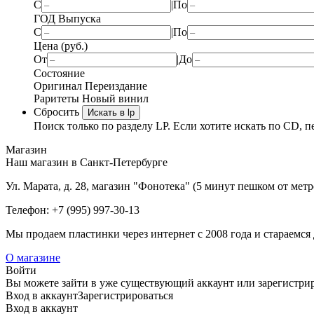
С
|
По
ГОД Выпуска
С
|
По
Цена (руб.)
От
|
До
Состояние
Оригинал
Переиздание
Раритеты
Новый винил
Сбросить
Искать в lp
Поиск только по разделу LP. Если хотите искать по CD, п
Магазин
Наш магазин в Санкт-Петербурге
Ул. Марата, д. 28, магазин "Фонотека" (5 минут пешком от мет
Телефон: +7 (995) 997-30-13
Мы продаем пластинки через интернет c 2008 года и стараемся 
О магазине
Войти
Вы можете зайти в уже существующий аккаунт или зарегистриро
Вход
в аккаунт
Зарегистрироваться
Вход
в аккаунт