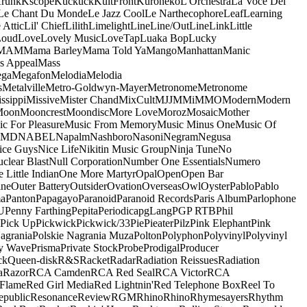
runk
Kscope
Kuckuck
KultFront
Kuroneko
L'Orchestra
La Voce Del
Le Chant Du Monde
Le Jazz Cool
Le Narthecophore
Leaf
Learning
 Attic
Lil' Chief
Lilith
Limelight
Line
Line/OutLine
Link
Little
Loud
Love
Lovely Music
LoveTap
Luaka Bop
Lucky
MAM
Mama Barley
Mama Told Ya
Mango
Manhattan
Manic
s Appeal
Mass
ga
Megafon
Melodia
Melodia
s
Metalville
Metro-Goldwyn-Mayer
Metronome
Metronome
ssippi
Missive
Mister Chand
MixCult
MJJ
MMi
MMO
Modern
Modern
Moon
Mooncrest
Moondisc
More Love
Moroz
Mosaic
Mother
c For Pleasure
Music From Memory
Music Minus One
Music Of
5MD
NABEL
Napalm
Nashboro
Nasoni
Negram
Negusa
ice Guys
Nice Life
Nikitin Music Group
Ninja Tune
No
clear Blast
Null Corporation
Number One Essentials
Numero
 Little Indian
One More Martyr
Opal
Open
Open Bar
ine
Outer Battery
Outsider
Ovation
Overseas
Owl
Oyster
Pablo
Pablo
ma
Panton
Papagayo
Paranoid
Paranoid Records
Paris Album
Parlophone
U
Penny Farthing
Pepita
Periodica
pgLang
PGP RTB
Phil
Pick Up
Pickwick
Pickwick/33
Pie
Pieater
Pilz
Pink Elephant
Pink
agrania
Polskie Nagrania Muza
Polton
Polyphon
Polyvinyl
Polyvinyl
y Wave
Prisma
Private Stock
Probe
Prodigal
Producer
ck
Queen-disk
R&S
Racket
Radar
Radiation Reissues
Radiation
a
Razor
RCA Camden
RCA Red Seal
RCA Victor
RCA
Flame
Red Girl Media
Red Lightnin'
Red Telephone Box
Reel To
epublic
Resonance
Review
RGM
Rhino
Rhino
Rhymesayers
Rhythm