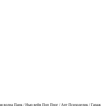
ая волна
Панк / Нью вейв
Поп
Прог / Арт
Психоделик / Гараж