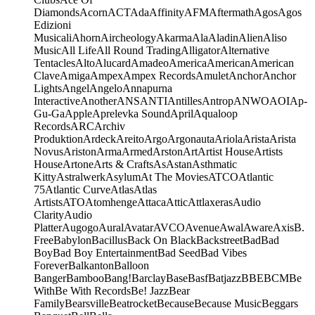
Diamonds
Acorn
ACT
Ada
Affinity
AFM
Aftermath
Agos
Agos
Edizioni
Musicali
Ahorn
Aircheology
Akarma
Ala
Aladin
Alien
Aliso
Music
All Life
All Round Trading
Alligator
Alternative
Tentacles
Alto
Alucard
Amadeo
America
American
American
Clave
Amiga
Ampex
Ampex Records
Amulet
Anchor
Anchor
Lights
Angel
Angelo
Annapurna
Interactive
Another
ANS
ANTI
Antilles
Antrop
ANWO
AOI
Ap-
Gu-Ga
Apple
Aprelevka Sound
April
Aqualoop
Records
ARC
Archiv
Produktion
Ardeck
Areito
Argo
Argonauta
Ariola
Arista
Arista
Novus
Ariston
Arma
Armed
Arston
Art
Artist House
Artists
House
Artone
Arts & Crafts
As
Astan
Asthmatic
Kitty
Astralwerk
Asylum
At The Movies
ATCO
Atlantic
75
Atlantic Curve
Atlas
Atlas
Artists
ATO
Atomhenge
Attaca
Attic
Attlaxeras
Audio
Clarity
Audio
Platter
Augogo
Aural
Avatar
AVCO
Avenue
Awal
Aware
Axis
B.
Free
Babylon
Bacillus
Back On Black
Backstreet
Bad
Bad
Boy
Bad Boy Entertainment
Bad Seed
Bad Vibes
Forever
Balkanton
Balloon
Banger
Bamboo
Bang!
Barclay
Base
Basf
Batjazz
BBE
BCM
Be
With
Be With Records
Be! Jazz
Bear
Family
Bearsville
Beatrocket
Because
Because Music
Beggars