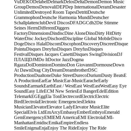
Vu
DEKO
Delabel
Delmark
Delos
Delta
Demon
Demon Music
Group
Demos
Denovali
DEP
Dep International
Deram
Desaster
Unlimited
Destroyed Room Tapes
Detriti
Deutsche
Grammophon
Deutsche Harmonia Mundi
Deutscher
Schallplattenclub
Devil Discos
DFA
DGC
dh2
Die Stimme
Seines Herrn
Different
Diggers
Factory
Dimensions
Dindisc
Dine Alone
Dino
Dirty Hit
Dirty
Water
Disc Jockey
Dischord
Discipline Global Mobile
Disco
Doge
Disco Halal
Discom
Discophon
Discovery
Discreet
Disque
Pointu
Disques Dreyfus
Disques Dreyfus
Disques
Festival
Disques Jacques Canetti
Disques Swing
Division
DJ
ПЛАЩ
DJM
Do It
Doctor Jazz
Dogma
Rgaza
Dol
Dominion
Domino
Don Giovanni
Dormouse
Down
At Dawn
Drag City
Dream
Dreambrother
DSC
Production
Dualtone
Duke Street
Dureco
Durium
Dusty Beats
E
A Production
Ear
Ear Music
Ear-Music
Earache
Early
Sounds
Earmark
Earth
East / West
East West
EastWest
Easy Eye
Sound
Easy Life
ECM New Series
Ed Banger
Edel
Edition
Telemark
EG
Egg
Ela Ton
Electrecord
Electric
Electric
Bird
Electrola
Electronic Emergencies
Elektra
Musician
Elevator
Elevator Lady
Elevator Music
Elite
Special
Elvis Ltd
EmArcy
Embassy
Ember
Embryo
Emerald
Gem
Emergency
EMI
EMI America
EMI Electrola
EMI-
Manhattan
Emidisc
Emika
Empire
Endless
Smile
Enigma
Enja
Enjoy The Ride
Enjoy The Ride