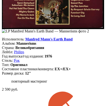
Исполнитель:
Manfred Mann's Earth Band
Альбом:
Mannerisms
Страна:
Великобритания
Лейбл:
Philips
Год выпуска/год издания:
1976
Стиль:
Рок
Тип:
Оригинал
Состояние пластинки/конверта:
EX+/EX+
Размер диска:
12"
повторный мастеринг
2 590
руб.