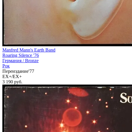
Manfred Mann's Earth Band
Roaring Silence '76
Германия /
Bronze
Рок
Переиздание'77
EX+/EX+
3 190
руб.