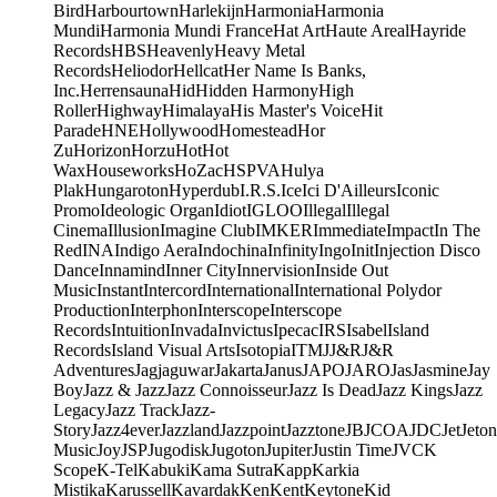
Bird
Harbourtown
Harlekijn
Harmonia
Harmonia
Mundi
Harmonia Mundi France
Hat Art
Haute Areal
Hayride
Records
HBS
Heavenly
Heavy Metal
Records
Heliodor
Hellcat
Her Name Is Banks,
Inc.
Herrensauna
Hid
Hidden Harmony
High
Roller
Highway
Himalaya
His Master's Voice
Hit
Parade
HNE
Hollywood
Homestead
Hor
Zu
Horizon
Horzu
Hot
Hot
Wax
Houseworks
HoZac
HSPVA
Hulya
Plak
Hungaroton
Hyperdub
I.R.S.
Ice
Ici D'Ailleurs
Iconic
Promo
Ideologic Organ
Idiot
IGLOO
Illegal
Illegal
Cinema
Illusion
Imagine Club
IMKER
Immediate
Impact
In The
Red
INA
Indigo Aera
Indochina
Infinity
Ingo
Init
Injection Disco
Dance
Innamind
Inner City
Innervision
Inside Out
Music
Instant
Intercord
International
International Polydor
Production
Interphon
Interscope
Interscope
Records
Intuition
Invada
Invictus
Ipecac
IRS
Isabel
Island
Records
Island Visual Arts
Isotopia
ITM
J
J&R
J&R
Adventures
Jagjaguwar
Jakarta
Janus
JAPO
JARO
Jas
Jasmine
Jay
Boy
Jazz & Jazz
Jazz Connoisseur
Jazz Is Dead
Jazz Kings
Jazz
Legacy
Jazz Track
Jazz-
Story
Jazz4ever
Jazzland
Jazzpoint
Jazztone
JB
JCOA
JDC
Jet
Jeton
Music
Joy
JSP
Jugodisk
Jugoton
Jupiter
Justin Time
JVC
K
Scope
K-Tel
Kabuki
Kama Sutra
Kapp
Karkia
Mistika
Karussell
Kavardak
Ken
Kent
Keytone
Kid