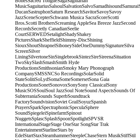
Bones
Sacred Tongue
Saga
Sagittarian
Music
Saguitarius
Salsoul
Salvation
Salvo
Samadhisound
Samurai
Ducan
Sastruphon
Saturn Research
Savitor
Savoy
Savoy
Jazz
Scene
Scepter
Schwann Musica Sacra
Score
Scotti
Bros.
Scotti Brothers
Screaming Apple
Sea Breeze Jazz
Second
Records
Secretly Canadian
Seelie
Court
SERWED
Setalight
Shady
Shakey
Pictures
Shark
Sheffield
Shimmy-Disc
Shining
Sioux
Shout
Shrapnel
Siboney
SideOneDummy
Signature
Silva
Screen
Silver
Lining
Silvertone
Sin
Singlebrook
Sintez
Sire
Sireena
Situation
Two
Sky
Slash
Smash
Smith Hyde
Productions
Smithsonian
Smoky Mary Phonograph
Company
SMS
SNC
So Recordings
Solar
Solid
State
Soliti
SoLyd
Soma
Some
Somerset
Sona Gaia
Productions
Sonet
Sonovox
Sony
Sony Classical
Sony
Music
SOS
Soul
Soul Jazz
Soul Note
Sound Aspects
Sounds Of
Subterrania
Sounds Superb
Soundtrack
Factory
Soundvision
Soviet Grail
Soyuz
Spanish
Prayers
Spark
Spectraphonic
Specula
Sphere
Sound
Spiegelei
Spinefarm
Spinout
Nuggets
Splasc
Splash
Spoon
Spotlight
SPV
SR
International
Stage
Stage One
Star Song
Star Trak
Entertainment
Starline
Stars by
Edel
Start
Stax
Steamhammer
SteepleChase
Stern Musik
Stiff
Stil