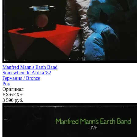
Manfred Mann's Earth Band
Somewhere In Afrika '82
Германия /
Bronze
Рок
Оригинал
EX+/EX+
3 590
руб.