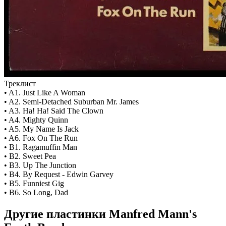
Треклист
• A1. Just Like A Woman
• A2. Semi-Detached Suburban Mr. James
• A3. Ha! Ha! Said The Clown
• A4. Mighty Quinn
• A5. My Name Is Jack
• A6. Fox On The Run
• B1. Ragamuffin Man
• B2. Sweet Pea
• B3. Up The Junction
• B4. By Request - Edwin Garvey
• B5. Funniest Gig
• B6. So Long, Dad
Другие пластинки Manfred Mann's