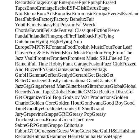
Records
Enrage
Ensign
Enterprise
Epic
Epitaph
Erased
Tapes
Erato
Ermitage
Escho
ESP-Disk
Estrus
Etage
Noir
Eterna
EuroArts
Eurodisc
Euromusic
Europa
Everest
Everlan
Beat
Fabrika
Factory
Factory Benelux
Fair
Youth
Fame
Fantasy
Fat Possum
Fat Wreck
Chords
Favorit
Fellside
Festival Classique
Fiction
Fierce
Panda
Finlandia
Finngospel
Fire
Flashback
Fly
Flying
Dutchman
Flying High
Flying Nun
Europe
FMP
FNR
Fontana
Food
Foolish Music
Four
Four Leaf
Clover
Fox & His Friends
Fox Music
Freedom
Frog
From The
Jazz Vault
Frontier
Frontiers
Frontiers Music SRL
Fueled By
Ramen
Full Time Hobby
Funk Garage
Fusion
Fuzz Club
Fuzzed
And Buzzed
FY
Gala
Gama
Gama Musikverlags
GmbH
Gamma
Geffen
Genlyd
Gerrard
Get Back
Get
Better
Ghosteen
Ghostly International
Giant
Giants Of
Jazz
Gig
Gingerbread Man
Glitterbeat
Glitterhouse
Global
Global
Records And Tapes
Global Satellite
GM
Go Beat
Go Discs
Go
Get Organized
Go! Bop!
Godz ov War Productions
Golden
Chariot
Golden Core
Golden Hour
Gondwana
Good Boy
Good
Time
Goodbye
Graduate
Grains Of Sand
Grand
Jury
Grapevine
Grappa
GRC
Greasy Pop
Greasy
Truckers
Greco-Roman
Green Line
Green
Sabre
GRP
Grunt
Gruppo Editoriale
Fabbri
GTO
Guerssen
Guess Who
Guest Star
Gull
H&L
Haishan
Records
Hallmark
Hammer Heart
Hannibal
Hansa
Happy