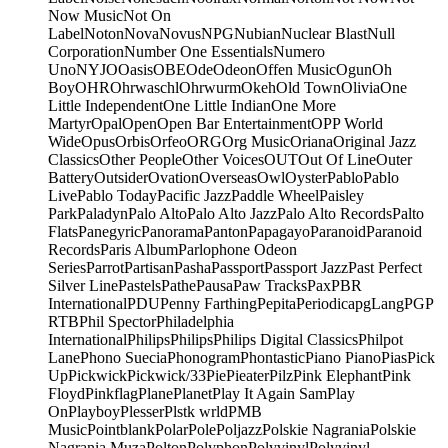
Now Music
Not On
Label
Noton
Nova
Novus
NPG
Nubian
Nuclear Blast
Null
Corporation
Number One Essentials
Numero
Uno
NYJO
Oasis
OBE
Ode
Odeon
Offen Music
Ogun
Oh
Boy
OHR
Ohrwaschl
Ohrwurm
Okeh
Old Town
Olivia
One
Little Independent
One Little Indian
One More
Martyr
Opal
Open
Open Bar Entertainment
OPP World
Wide
Opus
Orbis
Orfeo
ORG
Org Music
Oriana
Original Jazz
Classics
Other People
Other Voices
OUT
Out Of Line
Outer
Battery
Outsider
Ovation
Overseas
Owl
Oyster
Pablo
Pablo
Live
Pablo Today
Pacific Jazz
Paddle Wheel
Paisley
Park
Paladyn
Palo Alto
Palo Alto Jazz
Palo Alto Records
Palto
Flats
Panegyric
Panorama
Panton
Papagayo
Paranoid
Paranoid
Records
Paris Album
Parlophone Odeon
Series
Parrot
Partisan
Pasha
Passport
Passport Jazz
Past Perfect
Silver Line
Pastels
Pathe
Pausa
Paw Tracks
Pax
PBR
International
PDU
Penny Farthing
Pepita
Periodica
pgLang
PGP
RTB
Phil Spector
Philadelphia
International
Philips
Philips
Philips Digital Classics
Philpot
Lane
Phono Suecia
Phonogram
Phontastic
Piano Piano
Pias
Pick
Up
Pickwick
Pickwick/33
Pie
Pieater
Pilz
Pink Elephant
Pink
Floyd
Pinkflag
Plane
Planet
Play It Again Sam
Play
On
Playboy
Plesser
Plstk wrld
PMB
Music
Pointblank
Polar
Pole
Poljazz
Polskie Nagrania
Polskie
Nagrania Muza
Polton
Polyphon
Polyvinyl
Polyvinyl