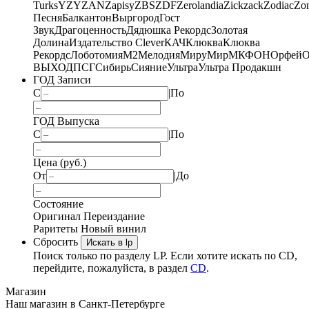
Turks
YZY
ZAN
Zapisy
ZBS
ZDF
Zerolandia
Zickzack
Zodiac
Zo
Песня
Балкантон
Выргород
Гост
Звук
Драгоценность
Дядюшка Рекордс
Золотая
Долина
Издательство Clever
КАЧ
Клюква
Клюква
Рекордс
Лоботомия
М2
Мелодия
МируМир
МКФОН
Орфей
О
ВЫХОД
ПСГ
Сибирь
Сияние
Ультра
Ультра Продакшн
ГОД Записи
С
|
По
ГОД Выпуска
С
|
По
Цена (руб.)
От
|
До
Состояние
Оригинал
Переиздание
Раритеты
Новый винил
Сбросить
Искать в lp
Поиск только по разделу LP. Если хотите искать по CD,
перейдите, пожалуйста, в раздел
CD
.
Магазин
Наш магазин в Санкт-Петербурге