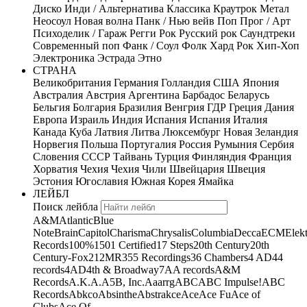
Диско
Инди / Альтернатива
Классика
Краутрок
Метал
Неосоул
Новая волна
Панк / Нью вейв
Поп
Прог / Арт
Психоделик / Гараж
Регги
Рок
Русский рок
Саундтреки
Современный поп
Фанк / Соул
Фолк
Хард Рок
Хип-Хоп
Электроника
Эстрада
Этно
СТРАНА
Великобритания
Германия
Голландия
США
Япония
Австралия
Австрия
Аргентина
Барбадос
Беларусь
Бельгия
Болгария
Бразилия
Венгрия
ГДР
Греция
Дания
Европа
Израиль
Индия
Испания
Испания
Италия
Канада
Куба
Латвия
Литва
Люксембург
Новая Зеландия
Норвегия
Польша
Португалия
Россия
Румыния
Сербия
Словения
СССР
Тайвань
Турция
Финляндия
Франция
Хорватия
Чехия
Чехия
Чили
Швейцария
Швеция
Эстония
Югославия
Южная Корея
Ямайка
ЛЕЙБЛ
Поиск лейбла
A&M
Atlantic
Blue
Note
Brain
Capitol
Charisma
Chrysalis
Columbia
Decca
ECM
Elek
Records
100%
1501 Certified
17 Steps
20th Century
20th
Century-Fox
21
2MR
355 Recordings
36 Chambers
4 AD
44
records
4AD
4th & Broadway
7A
A records
A&M
Records
A.K.A.
A5B, Inc.
Aaarrg
ABC
ABC Impulse!
ABC
Records
Abkco
Absinthe
Abstrakce
Ace
Ace Fu
Ace of
Clubs
Ace Of