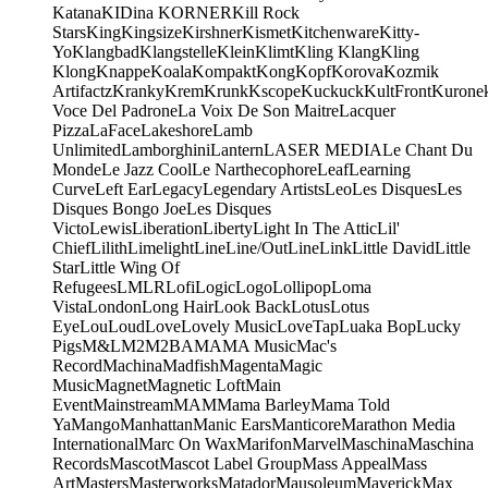
Katana
KIDina KORNER
Kill Rock
Stars
King
Kingsize
Kirshner
Kismet
Kitchenware
Kitty-
Yo
Klangbad
Klangstelle
Klein
Klimt
Kling Klang
Kling
Klong
Knappe
Koala
Kompakt
Kong
Kopf
Korova
Kozmik
Artifactz
Kranky
Krem
Krunk
Kscope
Kuckuck
KultFront
Kurone
Voce Del Padrone
La Voix De Son Maitre
Lacquer
Pizza
LaFace
Lakeshore
Lamb
Unlimited
Lamborghini
Lantern
LASER MEDIA
Le Chant Du
Monde
Le Jazz Cool
Le Narthecophore
Leaf
Learning
Curve
Left Ear
Legacy
Legendary Artists
Leo
Les Disques
Les
Disques Bongo Joe
Les Disques
Victo
Lewis
Liberation
Liberty
Light In The Attic
Lil'
Chief
Lilith
Limelight
Line
Line/OutLine
Link
Little David
Little
Star
Little Wing Of
Refugees
LMLR
Lofi
Logic
Logo
Lollipop
Loma
Vista
London
Long Hair
Look Back
Lotus
Lotus
Eye
Lou
Loud
Love
Lovely Music
LoveTap
Luaka Bop
Lucky
Pigs
M&L
M2
M2BA
MA
MA Music
Mac's
Record
Machina
Madfish
Magenta
Magic
Music
Magnet
Magnetic Loft
Main
Event
Mainstream
MAM
Mama Barley
Mama Told
Ya
Mango
Manhattan
Manic Ears
Manticore
Marathon Media
International
Marc On Wax
Marifon
Marvel
Maschina
Maschina
Records
Mascot
Mascot Label Group
Mass Appeal
Mass
Art
Masters
Masterworks
Matador
Mausoleum
Maverick
Max