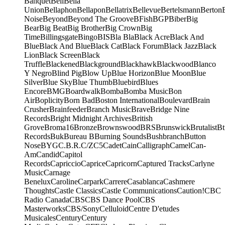
Banquet
Bell
Bella
Union
Bellaphon
Bellapon
Bellatrix
Bellevue
Bertelsmann
Berton
Noise
Beyond
Beyond The Groove
BFish
BGP
Biber
Big
Bear
Big Beat
Big Brother
Big Crown
Big
Time
Billingsgate
Bingo
BIS
Bla Bla
Black Acre
Black And
Blue
Black And Blue
Black Cat
Black Forum
Black Jazz
Black
Lion
Black Screen
Black
Truffle
Blackened
Blackground
Blackhawk
Blackwood
Blanco
Y Negro
Blind Pig
Blow Up
Blue Horizon
Blue Moon
Blue
Silver
Blue Sky
Blue Thumb
Bluebird
Blues
Encore
BMG
Boardwalk
Bomba
Bomba Music
Bon
Air
Boplicity
Born Bad
Boston International
Boulevard
Brain
Crusher
Brainfeeder
Branch Music
Brave
Bridge Nine
Records
Bright Midnight Archives
British
Grove
Broma16
Bronze
Brownswood
BRS
Brunswick
Brutalist
Bt
Records
Buk
Bureau B
Burning Sounds
Bushbranch
Button
Nose
BYG
C.B.R.
C/Z
C5
Cadet
Cain
Calligraph
Camel
Can-
Am
Candid
Capitol
Records
Capriccio
Caprice
Capricorn
Captured Tracks
Carlyne
Music
Carnage
Benelux
Caroline
Carpark
Carrere
Casablanca
Cashmere
Thoughts
Castle Classics
Castle Communications
Caution!
CBC
Radio Canada
CBS
CBS Dance Pool
CBS
Masterworks
CBS/Sony
Celluloid
Centre D'etudes
Musicales
Century
Century