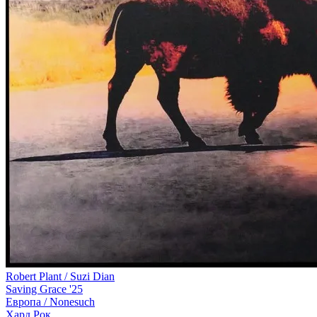
Robert Plant / Suzi Dian
Saving Grace '25
Европа /
Nonesuch
Хард Рок