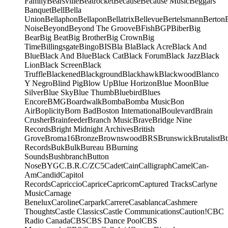
Family
Bearsville
Beatrocket
Because
Because Music
Beggars
Banquet
Bell
Bella
Union
Bellaphon
Bellapon
Bellatrix
Bellevue
Bertelsmann
Berton
Noise
Beyond
Beyond The Groove
BFish
BGP
Biber
Big
Bear
Big Beat
Big Brother
Big Crown
Big
Time
Billingsgate
Bingo
BIS
Bla Bla
Black Acre
Black And
Blue
Black And Blue
Black Cat
Black Forum
Black Jazz
Black
Lion
Black Screen
Black
Truffle
Blackened
Blackground
Blackhawk
Blackwood
Blanco
Y Negro
Blind Pig
Blow Up
Blue Horizon
Blue Moon
Blue
Silver
Blue Sky
Blue Thumb
Bluebird
Blues
Encore
BMG
Boardwalk
Bomba
Bomba Music
Bon
Air
Boplicity
Born Bad
Boston International
Boulevard
Brain
Crusher
Brainfeeder
Branch Music
Brave
Bridge Nine
Records
Bright Midnight Archives
British
Grove
Broma16
Bronze
Brownswood
BRS
Brunswick
Brutalist
Bt
Records
Buk
Bulk
Bureau B
Burning
Sounds
Bushbranch
Button
Nose
BYG
C.B.R.
C/Z
C5
Cadet
Cain
Calligraph
Camel
Can-
Am
Candid
Capitol
Records
Capriccio
Caprice
Capricorn
Captured Tracks
Carlyne
Music
Carnage
Benelux
Caroline
Carpark
Carrere
Casablanca
Cashmere
Thoughts
Castle Classics
Castle Communications
Caution!
CBC
Radio Canada
CBS
CBS Dance Pool
CBS