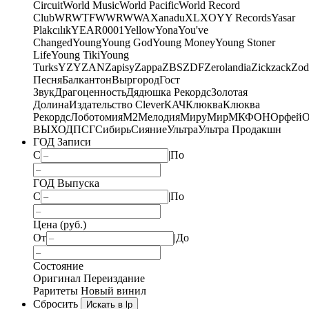
Circuit
World Music
World Pacific
World Record
Club
WRWTFWWR
WWA
Xanadu
XL
XO
Y
Y Records
Yasar
Plakcılık
YEAR0001
Yellow
Yona
You've
Changed
Young
Young God
Young Money
Young Stoner
Life
Young Tiki
Young
Turks
YZY
ZAN
Zapisy
Zappa
ZBS
ZDF
Zerolandia
Zickzack
Zod
Песня
Балкантон
Выргород
Гост
Звук
Драгоценность
Дядюшка Рекордс
Золотая
Долина
Издательство Clever
КАЧ
Клюква
Клюква
Рекордс
Лоботомия
М2
Мелодия
МируМир
МКФОН
Орфей
О
ВЫХОД
ПСГ
Сибирь
Сияние
Ультра
Ультра Продакшн
ГОД Записи
С
|
По
ГОД Выпуска
С
|
По
Цена (руб.)
От
|
До
Состояние
Оригинал
Переиздание
Раритеты
Новый винил
Сбросить
Искать в lp