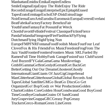
Manhattan
Emidisc
Emika
Empire
Endless
Smile
Enigma
Enja
Enjoy The Ride
Enjoy The Ride
Records
Enrage
Ensign
Enterprise
Epic
Epitaph
Erased
Tapes
Erato
Ermitage
Escho
ESP-Disk
Estrus
Etage
Noir
Eterna
EuroArts
Eurodisc
Euromusic
Europa
Everest
Everlan
Beat
Fabrika
Factory
Factory Benelux
Fair
Youth
Fame
Fantasy
Fat Possum
Fat Wreck
Chords
Favorit
Fellside
Festival Classique
Fiction
Fierce
Panda
Finlandia
Finngospel
Fire
Flashback
Fly
Flying
Dutchman
Flying High
Flying Nun
Europe
FMP
FNR
Fontana
Food
Foolish Music
Four
Four Leaf
Clover
Fox & His Friends
Fox Music
Freedom
Frog
From The
Jazz Vault
Frontier
Frontiers
Frontiers Music SRL
Fueled By
Ramen
Full Time Hobby
Funk Garage
Fusion
Fuzz Club
Fuzzed
And Buzzed
FY
Gala
Gama
Gama Musikverlags
GmbH
Gamma
Geffen
Genlyd
Gerrard
Get Back
Get
Better
Getting Out Our Dreams
Ghosteen
Ghostly
International
Giant
Giants Of Jazz
Gig
Gingerbread
Man
Glitterbeat
Glitterhouse
Global
Global Records And
Tapes
Global Satellite
GM
Go Beat
Go Discs
Go Get
Organized
Go! Bop!
Godz ov War Productions
Golden
Chariot
Golden Core
Golden Hour
Gondwana
Good Boy
Good
Time
Goodbye
Graduate
Grains Of Sand
Grand
Jury
Grapevine
Grappa
GRC
Greasy Pop
Greasy
Truckers
Greco-Roman
Green Line
Green