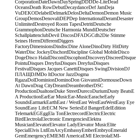
Corporation
Date
Dawn
DaySpring
DDD
De-Lite
Dead
Oceans
Death Row
Debut
Decaydance
Def Jam
Deja
Vu
DEKO
Delabel
Delmark
Delos
Delta
Demon
Demon Music
Group
Demos
Denovali
DEP
Dep International
Deram
Desaster
Unlimited
Destroyed Room Tapes
Detriti
Deutsche
Grammophon
Deutsche Harmonia Mundi
Deutscher
Schallplattenclub
Devil Discos
DFA
DGC
dh2
Die Stimme
Seines Herrn
Different
Diggers
Factory
Dimensions
Dindisc
Dine Alone
Dino
Dirty Hit
Dirty
Water
Disc Jockey
Dischord
Discipline Global Mobile
Disco
Doge
Disco Halal
Discom
Discophon
Discovery
Discreet
Disque
Pointu
Disques Dreyfus
Disques Dreyfus
Disques
Festival
Disques Jacques Canetti
Disques Swing
Division
DJ
ПЛАЩ
DJM
Do It
Doctor Jazz
Dogma
Rgaza
Dol
Dominion
Domino
Don Giovanni
Dormouse
Down
At Dawn
Drag City
Dream
Dreambrother
DSC
Production
Dualtone
Duke Street
Dureco
Durium
Dusty Beats
E
A Production
Ear
Ear Music
Ear-Music
Earache
Early
Sounds
Earmark
Earth
East / West
East West
EastWest
Easy Eye
Sound
Easy Life
ECM New Series
Ed Banger
Edel
Edition
Telemark
EG
Egg
Ela Ton
Electrecord
Electric
Electric
Bird
Electrola
Electronic Emergencies
Elektra
Musician
Elevator
Elevator Lady
Elevator Music
Elite
Special
Elvis Ltd
EmArcy
Embassy
Ember
Embryo
Emerald
Gem
Emergency
EMI
EMI America
EMI Electrola
EMI-