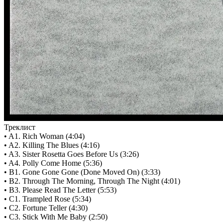
Треклист
• A1. Rich Woman (4:04)
• A2. Killing The Blues (4:16)
• A3. Sister Rosetta Goes Before Us (3:26)
• A4. Polly Come Home (5:36)
• B1. Gone Gone Gone (Done Moved On) (3:33)
• B2. Through The Morning, Through The Night (4:01)
• B3. Please Read The Letter (5:53)
• C1. Trampled Rose (5:34)
• C2. Fortune Teller (4:30)
• C3. Stick With Me Baby (2:50)