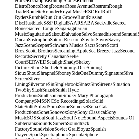
Horse
Rocktopus
Rolling Stones
Romuald
Distro
Ronco
Rong
Rooster
Rose Avenue
Rostrum
Rough
Trade
Roulette
Rounder
Royal Music
RSO
Ruf
Ruff
Ryders
Rumble
Run Out Groove
Runt
Russian
Disc
Rustblade
S&P Digital
SAAR
SABA
Sackville
Sacred
Bones
Sacred Tongue
Saga
Sagittarian
Music
Saguitarius
Salsoul
Salvation
Salvo
Samadhisound
Samurai
Ducan
Sastruphon
Saturn Research
Savitor
Savoy
Savoy
Jazz
Scene
Scepter
Schwann Musica Sacra
Score
Scotti
Bros.
Scotti Brothers
Screaming Apple
Sea Breeze Jazz
Second
Records
Secretly Canadian
Seelie
Court
SERWED
Setalight
Shady
Shakey
Pictures
Shark
Sheffield
Shimmy-Disc
Shining
Sioux
Shout
Shrapnel
Siboney
SideOneDummy
Signature
Silva
Screen
Silver
Lining
Silvertone
Sin
Singlebrook
Sintez
Sire
Sireena
Situation
Two
Sky
Slash
Smash
Smith Hyde
Productions
Smithsonian
Smoky Mary Phonograph
Company
SMS
SNC
So Recordings
Solar
Solid
State
Soliti
SoLyd
Soma
Some
Somerset
Sona Gaia
Productions
Sonet
Sonovox
Sony
Sony Classical
Sony
Music
SOS
Soul
Soul Jazz
Soul Note
Sound Aspects
Sounds Of
Subterrania
Sounds Superb
Soundtrack
Factory
Soundvision
Soviet Grail
Soyuz
Spanish
Prayers
Spark
Spectraphonic
Specula
Sphere