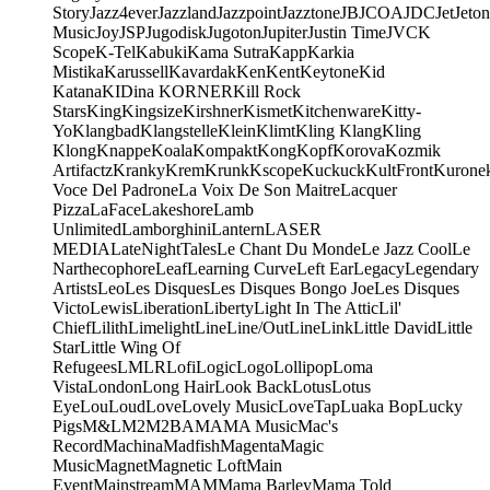
Story
Jazz4ever
Jazzland
Jazzpoint
Jazztone
JB
JCOA
JDC
Jet
Jeton
Music
Joy
JSP
Jugodisk
Jugoton
Jupiter
Justin Time
JVC
K
Scope
K-Tel
Kabuki
Kama Sutra
Kapp
Karkia
Mistika
Karussell
Kavardak
Ken
Kent
Keytone
Kid
Katana
KIDina KORNER
Kill Rock
Stars
King
Kingsize
Kirshner
Kismet
Kitchenware
Kitty-
Yo
Klangbad
Klangstelle
Klein
Klimt
Kling Klang
Kling
Klong
Knappe
Koala
Kompakt
Kong
Kopf
Korova
Kozmik
Artifactz
Kranky
Krem
Krunk
Kscope
Kuckuck
KultFront
Kurone
Voce Del Padrone
La Voix De Son Maitre
Lacquer
Pizza
LaFace
Lakeshore
Lamb
Unlimited
Lamborghini
Lantern
LASER
MEDIA
LateNightTales
Le Chant Du Monde
Le Jazz Cool
Le
Narthecophore
Leaf
Learning Curve
Left Ear
Legacy
Legendary
Artists
Leo
Les Disques
Les Disques Bongo Joe
Les Disques
Victo
Lewis
Liberation
Liberty
Light In The Attic
Lil'
Chief
Lilith
Limelight
Line
Line/OutLine
Link
Little David
Little
Star
Little Wing Of
Refugees
LMLR
Lofi
Logic
Logo
Lollipop
Loma
Vista
London
Long Hair
Look Back
Lotus
Lotus
Eye
Lou
Loud
Love
Lovely Music
LoveTap
Luaka Bop
Lucky
Pigs
M&L
M2
M2BA
MA
MA Music
Mac's
Record
Machina
Madfish
Magenta
Magic
Music
Magnet
Magnetic Loft
Main
Event
Mainstream
MAM
Mama Barley
Mama Told