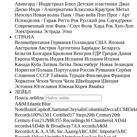
Авангард / Индастриал
Блюз
Детские пластинки
Джаз
Диско
Инди / Альтернатива
Классика
Краутрок
Метал
Неосоул
Новая волна
Панк / Нью вейв
Поп
Прог / Арт
Психоделик / Гараж
Регги
Рок
Русский рок
Саундтреки
Современный поп
Фанк / Соул
Фолк
Хард Рок
Хип-Хоп
Электроника
Эстрада
Этно
СТРАНА
Великобритания
Германия
Голландия
США
Япония
Австралия
Австрия
Аргентина
Барбадос
Беларусь
Бельгия
Болгария
Бразилия
Венгрия
ГДР
Греция
Дания
Европа
Израиль
Индия
Испания
Испания
Италия
Канада
Куба
Латвия
Литва
Люксембург
Новая Зеландия
Норвегия
Польша
Португалия
Россия
Румыния
Сербия
Словения
СССР
Тайвань
Турция
Финляндия
Франция
Хорватия
Чехия
Чехия
Чили
Швейцария
Швеция
Эстония
Югославия
Южная Корея
Ямайка
ЛЕЙБЛ
Поиск лейбла
A&M
Atlantic
Blue
Note
Brain
Capitol
Charisma
Chrysalis
Columbia
Decca
ECM
Elek
Records
100%
1501 Certified
17 Steps
20th Century
20th
Century-Fox
21
2MR
355 Recordings
36 Chambers
4 AD
44
records
4AD
4th & Broadway
7A
A records
A&M
Records
A.K.A.
A5B, Inc.
Aaarrg
ABC
ABC Impulse!
ABC
Records
Abkco
Absinthe
Abstrakce
Ace
Ace Fu
Ace of