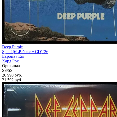
Deep Purple
Splat! (6LP-бокс + CD) '26
Европа /
Ear
Хард Рок
Оригинал
SS/SS
26 990 руб.
21 592
руб.