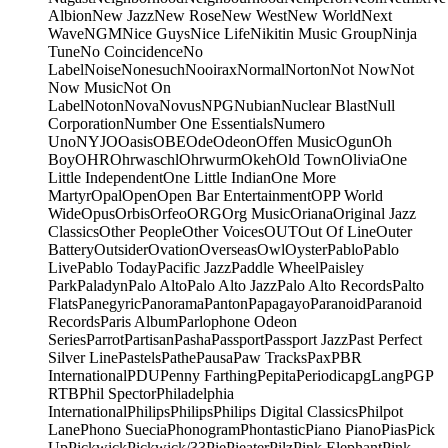
Albion
New Jazz
New Rose
New West
New World
Next
Wave
NGM
Nice Guys
Nice Life
Nikitin Music Group
Ninja
Tune
No Coincidence
No
Label
Noise
Nonesuch
Nooirax
Normal
Norton
Not Now
Not
Now Music
Not On
Label
Noton
Nova
Novus
NPG
Nubian
Nuclear Blast
Null
Corporation
Number One Essentials
Numero
Uno
NYJO
Oasis
OBE
Ode
Odeon
Offen Music
Ogun
Oh
Boy
OHR
Ohrwaschl
Ohrwurm
Okeh
Old Town
Olivia
One
Little Independent
One Little Indian
One More
Martyr
Opal
Open
Open Bar Entertainment
OPP World
Wide
Opus
Orbis
Orfeo
ORG
Org Music
Oriana
Original Jazz
Classics
Other People
Other Voices
OUT
Out Of Line
Outer
Battery
Outsider
Ovation
Overseas
Owl
Oyster
Pablo
Pablo
Live
Pablo Today
Pacific Jazz
Paddle Wheel
Paisley
Park
Paladyn
Palo Alto
Palo Alto Jazz
Palo Alto Records
Palto
Flats
Panegyric
Panorama
Panton
Papagayo
Paranoid
Paranoid
Records
Paris Album
Parlophone Odeon
Series
Parrot
Partisan
Pasha
Passport
Passport Jazz
Past Perfect
Silver Line
Pastels
Pathe
Pausa
Paw Tracks
Pax
PBR
International
PDU
Penny Farthing
Pepita
Periodica
pgLang
PGP
RTB
Phil Spector
Philadelphia
International
Philips
Philips
Philips Digital Classics
Philpot
Lane
Phono Suecia
Phonogram
Phontastic
Piano Piano
Pias
Pick
Up
Pickwick
Pickwick/33
Pie
Pieater
Pilz
Pink Elephant
Pink