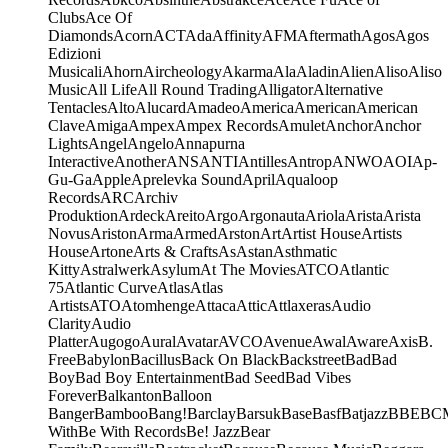
Clubs
Ace Of
Diamonds
Acorn
ACT
Ada
Affinity
AFM
Aftermath
Agos
Agos
Edizioni
Musicali
Ahorn
Aircheology
Akarma
Ala
Aladin
Alien
Aliso
Aliso
Music
All Life
All Round Trading
Alligator
Alternative
Tentacles
Alto
Alucard
Amadeo
America
American
American
Clave
Amiga
Ampex
Ampex Records
Amulet
Anchor
Anchor
Lights
Angel
Angelo
Annapurna
Interactive
Another
ANS
ANTI
Antilles
Antrop
ANWO
AOI
Ap-
Gu-Ga
Apple
Aprelevka Sound
April
Aqualoop
Records
ARC
Archiv
Produktion
Ardeck
Areito
Argo
Argonauta
Ariola
Arista
Arista
Novus
Ariston
Arma
Armed
Arston
Art
Artist House
Artists
House
Artone
Arts & Crafts
As
Astan
Asthmatic
Kitty
Astralwerk
Asylum
At The Movies
ATCO
Atlantic
75
Atlantic Curve
Atlas
Atlas
Artists
ATO
Atomhenge
Attaca
Attic
Attlaxeras
Audio
Clarity
Audio
Platter
Augogo
Aural
Avatar
AVCO
Avenue
Awal
Aware
Axis
B.
Free
Babylon
Bacillus
Back On Black
Backstreet
Bad
Bad
Boy
Bad Boy Entertainment
Bad Seed
Bad Vibes
Forever
Balkanton
Balloon
Banger
Bamboo
Bang!
Barclay
Barsuk
Base
Basf
Batjazz
BBE
BC
With
Be With Records
Be! Jazz
Bear