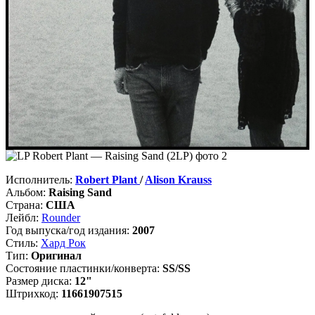
Исполнитель:
Robert Plant
/
Alison Krauss
Альбом:
Raising Sand
Страна:
США
Лейбл:
Rounder
Год выпуска/год издания:
2007
Стиль:
Хард Рок
Тип:
Оригинал
Состояние пластинки/конверта:
SS/SS
Размер диска:
12"
Штрихкод:
11661907515