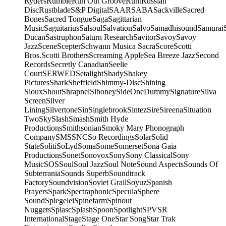
Ryders
Rumble
Run Out Groove
Runt
Russian
Disc
Rustblade
S&P Digital
SAAR
SABA
Sackville
Sacred
Bones
Sacred Tongue
Saga
Sagittarian
Music
Saguitarius
Salsoul
Salvation
Salvo
Samadhisound
Samurai
Ducan
Sastruphon
Saturn Research
Savitor
Savoy
Savoy
Jazz
Scene
Scepter
Schwann Musica Sacra
Score
Scotti
Bros.
Scotti Brothers
Screaming Apple
Sea Breeze Jazz
Second
Records
Secretly Canadian
Seelie
Court
SERWED
Setalight
Shady
Shakey
Pictures
Shark
Sheffield
Shimmy-Disc
Shining
Sioux
Shout
Shrapnel
Siboney
SideOneDummy
Signature
Silva
Screen
Silver
Lining
Silvertone
Sin
Singlebrook
Sintez
Sire
Sireena
Situation
Two
Sky
Slash
Smash
Smith Hyde
Productions
Smithsonian
Smoky Mary Phonograph
Company
SMS
SNC
So Recordings
Solar
Solid
State
Soliti
SoLyd
Soma
Some
Somerset
Sona Gaia
Productions
Sonet
Sonovox
Sony
Sony Classical
Sony
Music
SOS
Soul
Soul Jazz
Soul Note
Sound Aspects
Sounds Of
Subterrania
Sounds Superb
Soundtrack
Factory
Soundvision
Soviet Grail
Soyuz
Spanish
Prayers
Spark
Spectraphonic
Specula
Sphere
Sound
Spiegelei
Spinefarm
Spinout
Nuggets
Splasc
Splash
Spoon
Spotlight
SPV
SR
International
Stage
Stage One
Star Song
Star Trak