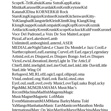
Scope
K-Tel
Kabuki
Kama Sutra
Kapp
Karkia
Mistika
Karussell
Kavardak
Ken
Kent
Keytone
Kid
Katana
KIDina KORNER
Kill Rock
Stars
King
Kingsize
Kirshner
Kismet
Kitchenware
Kitty-
Yo
Klangbad
Klangstelle
Klein
Klimt
Kling Klang
Kling
Klong
Knappe
Koala
Kompakt
Kong
Kopf
Korova
Kozmik
Artifactz
Kranky
Krem
Krunk
Kscope
Kuckuck
KultFront
Kurone
Voce Del Padrone
La Voix De Son Maitre
Lacquer
Pizza
LaFace
Lakeshore
Lamb
Unlimited
Lamborghini
Lantern
LASER
MEDIA
LateNightTales
Le Chant Du Monde
Le Jazz Cool
Le
Narthecophore
Leaf
Learning Curve
Left Ear
Legacy
Legendary
Artists
Leo
Les Disques
Les Disques Bongo Joe
Les Disques
Victo
Lewis
Liberation
Liberty
Light In The Attic
Lil'
Chief
Lilith
Limelight
Line
Line/OutLine
Link
Little David
Little
Star
Little Wing Of
Refugees
LMLR
Lofi
Logic
Logo
Lollipop
Loma
Vista
London
Long Hair
Look Back
Lotus
Lotus
Eye
Lou
Loud
Love
Lovely Music
LoveTap
Luaka Bop
Lucky
Pigs
M&L
M2
M2BA
MA
MA Music
Mac's
Record
Machina
Madfish
Magenta
Magic
Music
Magnet
Magnetic Loft
Main
Event
Mainstream
MAM
Mama Barley
Mama Told
Ya
Mango
Manhattan
Manic Ears
Manticore
Marathon Media
International
Marc On Wax
Marifon
Marvel
Maschina
Maschina