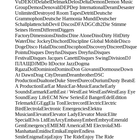
Vu
DEKO
Delabel
Delmark
Delos
Delta
Demon
Demon Music
Group
Demos
Denovali
DEP
Dep International
Deram
Desaster
Unlimited
Destroyed Room Tapes
Detriti
Deutsche
Grammophon
Deutsche Harmonia Mundi
Deutscher
Schallplattenclub
Devil Discos
DFA
DGC
dh2
Die Stimme
Seines Herrn
Different
Diggers
Factory
Dimensions
Dindisc
Dine Alone
Dino
Dirty Hit
Dirty
Water
Disc Jockey
Dischord
Discipline Global Mobile
Disco
Doge
Disco Halal
Discom
Discophon
Discovery
Discreet
Disque
Pointu
Disques Dreyfus
Disques Dreyfus
Disques
Festival
Disques Jacques Canetti
Disques Swing
Division
DJ
ПЛАЩ
DJM
Do It
Doctor Jazz
Dogma
Rgaza
Dol
Dominion
Domino
Don Giovanni
Dormouse
Down
At Dawn
Drag City
Dream
Dreambrother
DSC
Production
Dualtone
Duke Street
Dureco
Durium
Dusty Beats
E
A Production
Ear
Ear Music
Ear-Music
Earache
Early
Sounds
Earmark
Earth
East / West
East West
EastWest
Easy Eye
Sound
Easy Life
ECM New Series
Ed Banger
Edel
Edition
Telemark
EG
Egg
Ela Ton
Electrecord
Electric
Electric
Bird
Electrola
Electronic Emergencies
Elektra
Musician
Elevator
Elevator Lady
Elevator Music
Elite
Special
Elvis Ltd
EmArcy
Embassy
Ember
Embryo
Emerald
Gem
Emergency
EMI
EMI America
EMI Electrola
EMI-
Manhattan
Emidisc
Emika
Empire
Endless
Smile
Enigma
Enja
Enjoy The Ride
Enjoy The Ride