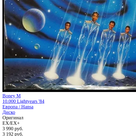
Boney M
10.000 Lightyears '84
Европа /
Hansa
Диско
Оригинал
EX/EX+
3 990 руб.
3 192
руб.