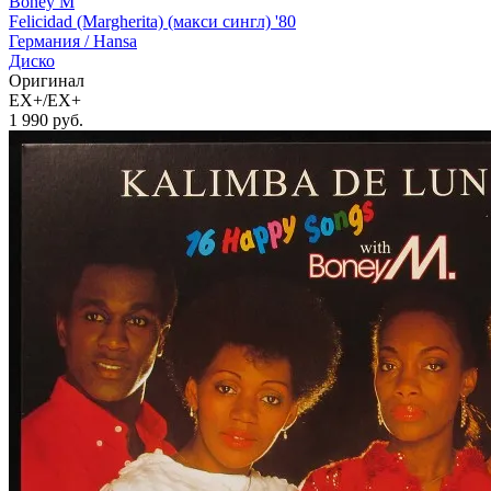
Boney M
Felicidad (Margherita) (макси сингл) '80
Германия /
Hansa
Диско
Оригинал
EX+/EX+
1 990
руб.