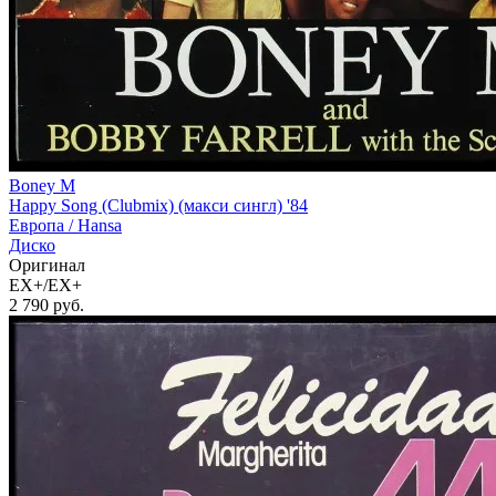
Boney M
Happy Song (Clubmix) (макси сингл) '84
Европа /
Hansa
Диско
Оригинал
EX+/EX+
2 790
руб.