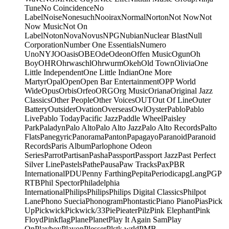
Tune
No Coincidence
No
Label
Noise
Nonesuch
Nooirax
Normal
Norton
Not Now
Not
Now Music
Not On
Label
Noton
Nova
Novus
NPG
Nubian
Nuclear Blast
Null
Corporation
Number One Essentials
Numero
Uno
NYJO
Oasis
OBE
Ode
Odeon
Offen Music
Ogun
Oh
Boy
OHR
Ohrwaschl
Ohrwurm
Okeh
Old Town
Olivia
One
Little Independent
One Little Indian
One More
Martyr
Opal
Open
Open Bar Entertainment
OPP World
Wide
Opus
Orbis
Orfeo
ORG
Org Music
Oriana
Original Jazz
Classics
Other People
Other Voices
OUT
Out Of Line
Outer
Battery
Outsider
Ovation
Overseas
Owl
Oyster
Pablo
Pablo
Live
Pablo Today
Pacific Jazz
Paddle Wheel
Paisley
Park
Paladyn
Palo Alto
Palo Alto Jazz
Palo Alto Records
Palto
Flats
Panegyric
Panorama
Panton
Papagayo
Paranoid
Paranoid
Records
Paris Album
Parlophone Odeon
Series
Parrot
Partisan
Pasha
Passport
Passport Jazz
Past Perfect
Silver Line
Pastels
Pathe
Pausa
Paw Tracks
Pax
PBR
International
PDU
Penny Farthing
Pepita
Periodica
pgLang
PGP
RTB
Phil Spector
Philadelphia
International
Philips
Philips
Philips Digital Classics
Philpot
Lane
Phono Suecia
Phonogram
Phontastic
Piano Piano
Pias
Pick
Up
Pickwick
Pickwick/33
Pie
Pieater
Pilz
Pink Elephant
Pink
Floyd
Pinkflag
Plane
Planet
Play It Again Sam
Play
On
Playboy
Playon
Plesser
Plstk wrld
PMB