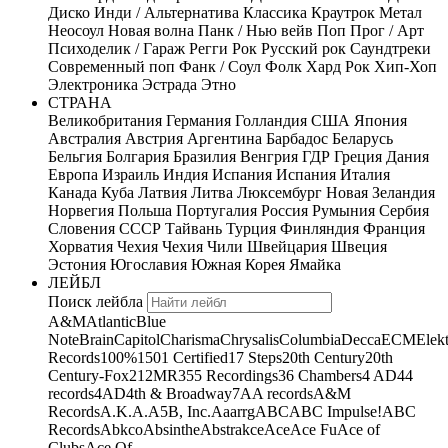
Диско
Инди / Альтернатива
Классика
Краутрок
Метал
Неосоул
Новая волна
Панк / Нью вейв
Поп
Прог / Арт
Психоделик / Гараж
Регги
Рок
Русский рок
Саундтреки
Современный поп
Фанк / Соул
Фолк
Хард Рок
Хип-Хоп
Электроника
Эстрада
Этно
СТРАНА
Великобритания
Германия
Голландия
США
Япония
Австралия
Австрия
Аргентина
Барбадос
Беларусь
Бельгия
Болгария
Бразилия
Венгрия
ГДР
Греция
Дания
Европа
Израиль
Индия
Испания
Испания
Италия
Канада
Куба
Латвия
Литва
Люксембург
Новая Зеландия
Норвегия
Польша
Португалия
Россия
Румыния
Сербия
Словения
СССР
Тайвань
Турция
Финляндия
Франция
Хорватия
Чехия
Чехия
Чили
Швейцария
Швеция
Эстония
Югославия
Южная Корея
Ямайка
ЛЕЙБЛ
Поиск лейбла
A&M
Atlantic
Blue
Note
Brain
Capitol
Charisma
Chrysalis
Columbia
Decca
ECM
Elek
Records
100%
1501 Certified
17 Steps
20th Century
20th
Century-Fox
21
2MR
355 Recordings
36 Chambers
4 AD
44
records
4AD
4th & Broadway
7A
A records
A&M
Records
A.K.A.
A5B, Inc.
Aaarrg
ABC
ABC Impulse!
ABC
Records
Abkco
Absinthe
Abstrakce
Ace
Ace Fu
Ace of
Clubs
Ace Of