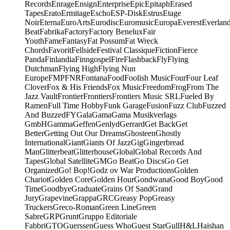
Records
Enrage
Ensign
Enterprise
Epic
Epitaph
Erased
Tapes
Erato
Ermitage
Escho
ESP-Disk
Estrus
Etage
Noir
Eterna
EuroArts
Eurodisc
Euromusic
Europa
Everest
Everlan
Beat
Fabrika
Factory
Factory Benelux
Fair
Youth
Fame
Fantasy
Fat Possum
Fat Wreck
Chords
Favorit
Fellside
Festival Classique
Fiction
Fierce
Panda
Finlandia
Finngospel
Fire
Flashback
Fly
Flying
Dutchman
Flying High
Flying Nun
Europe
FMP
FNR
Fontana
Food
Foolish Music
Four
Four Leaf
Clover
Fox & His Friends
Fox Music
Freedom
Frog
From The
Jazz Vault
Frontier
Frontiers
Frontiers Music SRL
Fueled By
Ramen
Full Time Hobby
Funk Garage
Fusion
Fuzz Club
Fuzzed
And Buzzed
FY
Gala
Gama
Gama Musikverlags
GmbH
Gamma
Geffen
Genlyd
Gerrard
Get Back
Get
Better
Getting Out Our Dreams
Ghosteen
Ghostly
International
Giant
Giants Of Jazz
Gig
Gingerbread
Man
Glitterbeat
Glitterhouse
Global
Global Records And
Tapes
Global Satellite
GM
Go Beat
Go Discs
Go Get
Organized
Go! Bop!
Godz ov War Productions
Golden
Chariot
Golden Core
Golden Hour
Gondwana
Good Boy
Good
Time
Goodbye
Graduate
Grains Of Sand
Grand
Jury
Grapevine
Grappa
GRC
Greasy Pop
Greasy
Truckers
Greco-Roman
Green Line
Green
Sabre
GRP
Grunt
Gruppo Editoriale
Fabbri
GTO
Guerssen
Guess Who
Guest Star
Gull
H&L
Haishan