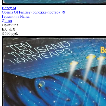
Boney M
Oceans Of Fantasy (обложка-постер) '79
Германия /
Hansa
Диско
Оригинал
EX+/EX
3 590
руб.