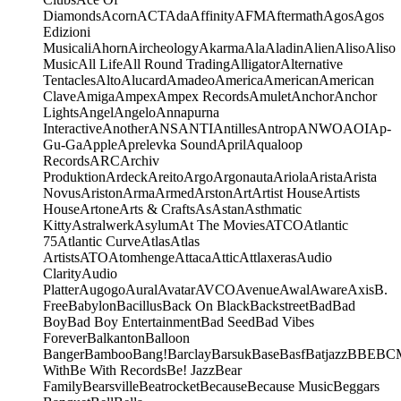
Diamonds
Acorn
ACT
Ada
Affinity
AFM
Aftermath
Agos
Agos
Edizioni
Musicali
Ahorn
Aircheology
Akarma
Ala
Aladin
Alien
Aliso
Aliso
Music
All Life
All Round Trading
Alligator
Alternative
Tentacles
Alto
Alucard
Amadeo
America
American
American
Clave
Amiga
Ampex
Ampex Records
Amulet
Anchor
Anchor
Lights
Angel
Angelo
Annapurna
Interactive
Another
ANS
ANTI
Antilles
Antrop
ANWO
AOI
Ap-
Gu-Ga
Apple
Aprelevka Sound
April
Aqualoop
Records
ARC
Archiv
Produktion
Ardeck
Areito
Argo
Argonauta
Ariola
Arista
Arista
Novus
Ariston
Arma
Armed
Arston
Art
Artist House
Artists
House
Artone
Arts & Crafts
As
Astan
Asthmatic
Kitty
Astralwerk
Asylum
At The Movies
ATCO
Atlantic
75
Atlantic Curve
Atlas
Atlas
Artists
ATO
Atomhenge
Attaca
Attic
Attlaxeras
Audio
Clarity
Audio
Platter
Augogo
Aural
Avatar
AVCO
Avenue
Awal
Aware
Axis
B.
Free
Babylon
Bacillus
Back On Black
Backstreet
Bad
Bad
Boy
Bad Boy Entertainment
Bad Seed
Bad Vibes
Forever
Balkanton
Balloon
Banger
Bamboo
Bang!
Barclay
Barsuk
Base
Basf
Batjazz
BBE
BC
With
Be With Records
Be! Jazz
Bear
Family
Bearsville
Beatrocket
Because
Because Music
Beggars