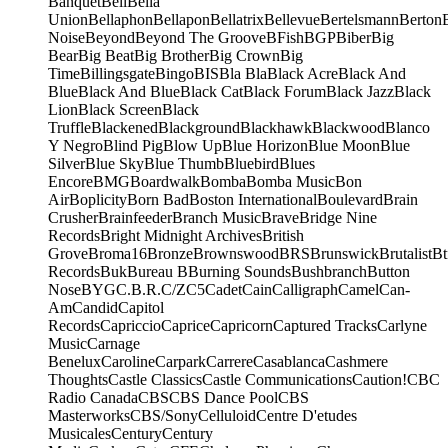
Banquet
Bell
Bella
Union
Bellaphon
Bellapon
Bellatrix
Bellevue
Bertelsmann
Berton
Noise
Beyond
Beyond The Groove
BFish
BGP
Biber
Big
Bear
Big Beat
Big Brother
Big Crown
Big
Time
Billingsgate
Bingo
BIS
Bla Bla
Black Acre
Black And
Blue
Black And Blue
Black Cat
Black Forum
Black Jazz
Black
Lion
Black Screen
Black
Truffle
Blackened
Blackground
Blackhawk
Blackwood
Blanco
Y Negro
Blind Pig
Blow Up
Blue Horizon
Blue Moon
Blue
Silver
Blue Sky
Blue Thumb
Bluebird
Blues
Encore
BMG
Boardwalk
Bomba
Bomba Music
Bon
Air
Boplicity
Born Bad
Boston International
Boulevard
Brain
Crusher
Brainfeeder
Branch Music
Brave
Bridge Nine
Records
Bright Midnight Archives
British
Grove
Broma16
Bronze
Brownswood
BRS
Brunswick
Brutalist
Bt
Records
Buk
Bureau B
Burning Sounds
Bushbranch
Button
Nose
BYG
C.B.R.
C/Z
C5
Cadet
Cain
Calligraph
Camel
Can-
Am
Candid
Capitol
Records
Capriccio
Caprice
Capricorn
Captured Tracks
Carlyne
Music
Carnage
Benelux
Caroline
Carpark
Carrere
Casablanca
Cashmere
Thoughts
Castle Classics
Castle Communications
Caution!
CBC
Radio Canada
CBS
CBS Dance Pool
CBS
Masterworks
CBS/Sony
Celluloid
Centre D'etudes
Musicales
Century
Century