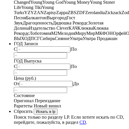
Changed
Young
Young God
Young Money
Young Stoner
Life
Young Tiki
Young
Turks
YZY
ZAN
Zapisy
Zappa
ZBS
ZDF
Zerolandia
Zickzack
Zod
Песня
Балкантон
Выргород
Гост
Звук
Драгоценность
Дядюшка Рекордс
Золотая
Долина
Издательство Clever
КАЧ
Клюква
Клюква
Рекордс
Лоботомия
М2
Мелодия
МируМир
МКФОН
Орфей
О
ВЫХОД
ПСГ
Сибирь
Сияние
Ультра
Ультра Продакшн
ГОД Записи
С
|
По
ГОД Выпуска
С
|
По
Цена (руб.)
От
|
До
Состояние
Оригинал
Переиздание
Раритеты
Новый винил
Сбросить
Искать в lp
Поиск только по разделу LP. Если хотите искать по CD,
перейдите, пожалуйста, в раздел
CD
.