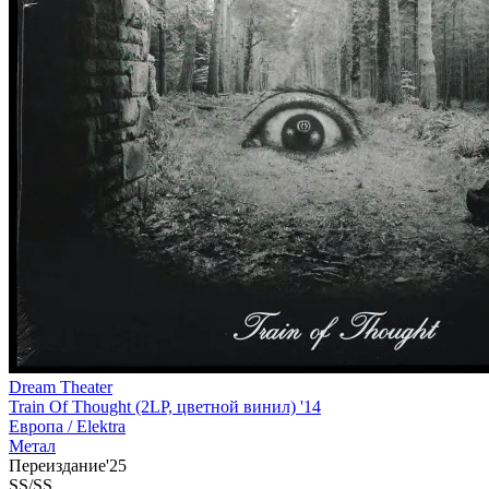
Dream Theater
Train Of Thought (2LP, цветной винил) '14
Европа /
Elektra
Метал
Переиздание'25
SS/SS