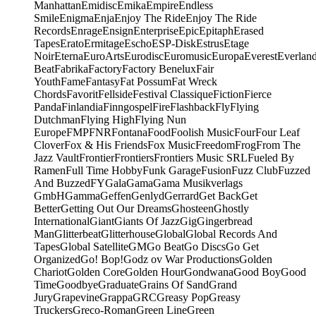
Manhattan
Emidisc
Emika
Empire
Endless
Smile
Enigma
Enja
Enjoy The Ride
Enjoy The Ride
Records
Enrage
Ensign
Enterprise
Epic
Epitaph
Erased
Tapes
Erato
Ermitage
Escho
ESP-Disk
Estrus
Etage
Noir
Eterna
EuroArts
Eurodisc
Euromusic
Europa
Everest
Everlan
Beat
Fabrika
Factory
Factory Benelux
Fair
Youth
Fame
Fantasy
Fat Possum
Fat Wreck
Chords
Favorit
Fellside
Festival Classique
Fiction
Fierce
Panda
Finlandia
Finngospel
Fire
Flashback
Fly
Flying
Dutchman
Flying High
Flying Nun
Europe
FMP
FNR
Fontana
Food
Foolish Music
Four
Four Leaf
Clover
Fox & His Friends
Fox Music
Freedom
Frog
From The
Jazz Vault
Frontier
Frontiers
Frontiers Music SRL
Fueled By
Ramen
Full Time Hobby
Funk Garage
Fusion
Fuzz Club
Fuzzed
And Buzzed
FY
Gala
Gama
Gama Musikverlags
GmbH
Gamma
Geffen
Genlyd
Gerrard
Get Back
Get
Better
Getting Out Our Dreams
Ghosteen
Ghostly
International
Giant
Giants Of Jazz
Gig
Gingerbread
Man
Glitterbeat
Glitterhouse
Global
Global Records And
Tapes
Global Satellite
GM
Go Beat
Go Discs
Go Get
Organized
Go! Bop!
Godz ov War Productions
Golden
Chariot
Golden Core
Golden Hour
Gondwana
Good Boy
Good
Time
Goodbye
Graduate
Grains Of Sand
Grand
Jury
Grapevine
Grappa
GRC
Greasy Pop
Greasy
Truckers
Greco-Roman
Green Line
Green