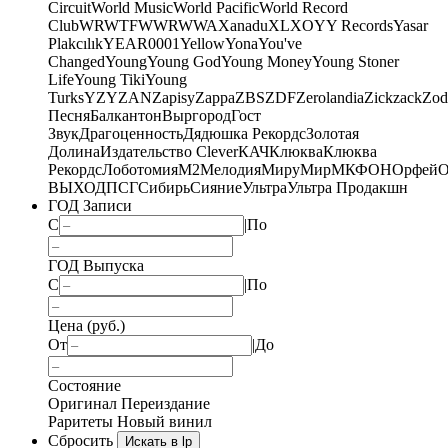
Circuit
World Music
World Pacific
World Record
Club
WRWTFWWR
WWA
Xanadu
XL
XO
Y
Y Records
Yasar
Plakcılık
YEAR0001
Yellow
Yona
You've
Changed
Young
Young God
Young Money
Young Stoner
Life
Young Tiki
Young
Turks
YZY
ZAN
Zapisy
Zappa
ZBS
ZDF
Zerolandia
Zickzack
Zod
Песня
Балкантон
Выргород
Гост
Звук
Драгоценность
Дядюшка Рекордс
Золотая
Долина
Издательство Clever
КАЧ
Клюква
Клюква
Рекордс
Лоботомия
М2
Мелодия
МируМир
МКФОН
Орфей
О
ВЫХОД
ПСГ
Сибирь
Сияние
Ультра
Ультра Продакшн
ГОД Записи
С
|
По
ГОД Выпуска
С
|
По
Цена (руб.)
От
|
До
Состояние
Оригинал
Переиздание
Раритеты
Новый винил
Сбросить
Искать в lp