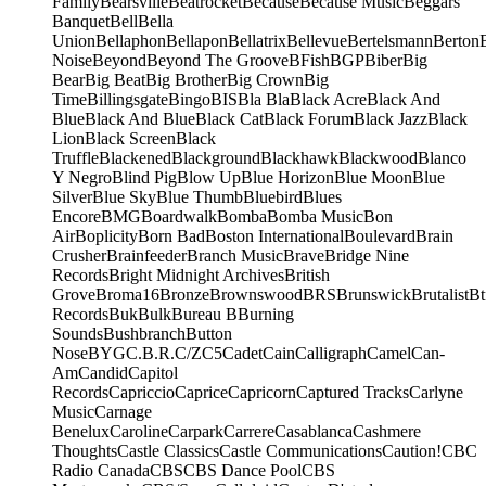
Family
Bearsville
Beatrocket
Because
Because Music
Beggars
Banquet
Bell
Bella
Union
Bellaphon
Bellapon
Bellatrix
Bellevue
Bertelsmann
Berton
Noise
Beyond
Beyond The Groove
BFish
BGP
Biber
Big
Bear
Big Beat
Big Brother
Big Crown
Big
Time
Billingsgate
Bingo
BIS
Bla Bla
Black Acre
Black And
Blue
Black And Blue
Black Cat
Black Forum
Black Jazz
Black
Lion
Black Screen
Black
Truffle
Blackened
Blackground
Blackhawk
Blackwood
Blanco
Y Negro
Blind Pig
Blow Up
Blue Horizon
Blue Moon
Blue
Silver
Blue Sky
Blue Thumb
Bluebird
Blues
Encore
BMG
Boardwalk
Bomba
Bomba Music
Bon
Air
Boplicity
Born Bad
Boston International
Boulevard
Brain
Crusher
Brainfeeder
Branch Music
Brave
Bridge Nine
Records
Bright Midnight Archives
British
Grove
Broma16
Bronze
Brownswood
BRS
Brunswick
Brutalist
Bt
Records
Buk
Bulk
Bureau B
Burning
Sounds
Bushbranch
Button
Nose
BYG
C.B.R.
C/Z
C5
Cadet
Cain
Calligraph
Camel
Can-
Am
Candid
Capitol
Records
Capriccio
Caprice
Capricorn
Captured Tracks
Carlyne
Music
Carnage
Benelux
Caroline
Carpark
Carrere
Casablanca
Cashmere
Thoughts
Castle Classics
Castle Communications
Caution!
CBC
Radio Canada
CBS
CBS Dance Pool
CBS