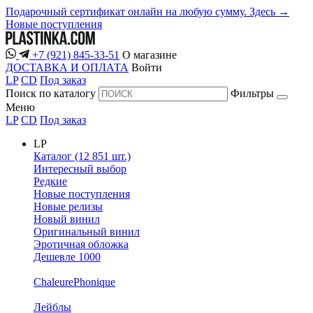
Подарочный сертификат онлайн на любую сумму. Здесь →
Новые поступления
+7 (921) 845-33-51
О магазине
ДОСТАВКА И ОПЛАТА
Войти
LP
CD
Под заказ
Поиск по каталогу
Фильтры
Меню
LP
CD
Под заказ
LP
Каталог (12 851 шт.)
Интересный выбор
Редкие
Новые поступления
Новые релизы
Новый винил
Оригинальный винил
Эротичная обложка
Дешевле 1000
ChaleurePhonique
Лейблы