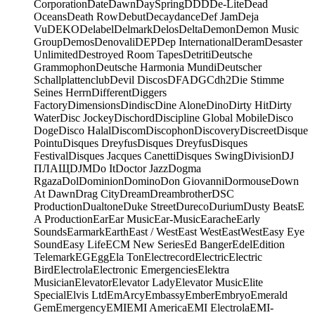
Corporation
Date
Dawn
DaySpring
DDD
De-Lite
Dead
Oceans
Death Row
Debut
Decaydance
Def Jam
Deja
Vu
DEKO
Delabel
Delmark
Delos
Delta
Demon
Demon Music
Group
Demos
Denovali
DEP
Dep International
Deram
Desaster
Unlimited
Destroyed Room Tapes
Detriti
Deutsche
Grammophon
Deutsche Harmonia Mundi
Deutscher
Schallplattenclub
Devil Discos
DFA
DGC
dh2
Die Stimme
Seines Herrn
Different
Diggers
Factory
Dimensions
Dindisc
Dine Alone
Dino
Dirty Hit
Dirty
Water
Disc Jockey
Dischord
Discipline Global Mobile
Disco
Doge
Disco Halal
Discom
Discophon
Discovery
Discreet
Disque
Pointu
Disques Dreyfus
Disques Dreyfus
Disques
Festival
Disques Jacques Canetti
Disques Swing
Division
DJ
ПЛАЩ
DJM
Do It
Doctor Jazz
Dogma
Rgaza
Dol
Dominion
Domino
Don Giovanni
Dormouse
Down
At Dawn
Drag City
Dream
Dreambrother
DSC
Production
Dualtone
Duke Street
Dureco
Durium
Dusty Beats
E
A Production
Ear
Ear Music
Ear-Music
Earache
Early
Sounds
Earmark
Earth
East / West
East West
EastWest
Easy Eye
Sound
Easy Life
ECM New Series
Ed Banger
Edel
Edition
Telemark
EG
Egg
Ela Ton
Electrecord
Electric
Electric
Bird
Electrola
Electronic Emergencies
Elektra
Musician
Elevator
Elevator Lady
Elevator Music
Elite
Special
Elvis Ltd
EmArcy
Embassy
Ember
Embryo
Emerald
Gem
Emergency
EMI
EMI America
EMI Electrola
EMI-