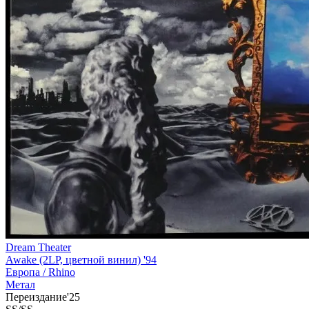
Dream Theater
Awake (2LP, цветной винил) '94
Европа /
Rhino
Метал
Переиздание'25