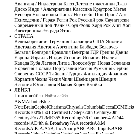
Авангард / Индастриал
Блюз
Детские пластинки
Джаз
Диско
Инди / Альтернатива
Классика
Краутрок
Метал
Неосоул
Новая волна
Панк / Нью вейв
Поп
Прог / Арт
Психоделик / Гараж
Регги
Рок
Русский рок
Саундтреки
Современный поп
Фанк / Соул
Фолк
Хард Рок
Хип-Хоп
Электроника
Эстрада
Этно
СТРАНА
Великобритания
Германия
Голландия
США
Япония
Австралия
Австрия
Аргентина
Барбадос
Беларусь
Бельгия
Болгария
Бразилия
Венгрия
ГДР
Греция
Дания
Европа
Израиль
Индия
Испания
Испания
Италия
Канада
Куба
Латвия
Литва
Люксембург
Новая Зеландия
Норвегия
Польша
Португалия
Россия
Румыния
Сербия
Словения
СССР
Тайвань
Турция
Финляндия
Франция
Хорватия
Чехия
Чехия
Чили
Швейцария
Швеция
Эстония
Югославия
Южная Корея
Ямайка
ЛЕЙБЛ
Поиск лейбла
A&M
Atlantic
Blue
Note
Brain
Capitol
Charisma
Chrysalis
Columbia
Decca
ECM
Elek
Records
100%
1501 Certified
17 Steps
20th Century
20th
Century-Fox
21
2MR
355 Recordings
36 Chambers
4 AD
44
records
4AD
4th & Broadway
7A
A records
A&M
Records
A.K.A.
A5B, Inc.
Aaarrg
ABC
ABC Impulse!
ABC
Records
Abkco
Absinthe
Abstrakce
Ace
Ace Fu
Ace of