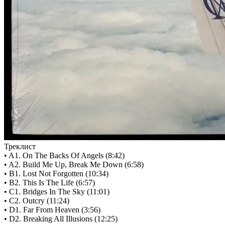
Треклист
• A1. On The Backs Of Angels (8:42)
• A2. Build Me Up, Break Me Down (6:58)
• B1. Lost Not Forgotten (10:34)
• B2. This Is The Life (6:57)
• C1. Bridges In The Sky (11:01)
• C2. Outcry (11:24)
• D1. Far From Heaven (3:56)
• D2. Breaking All Illusions (12:25)