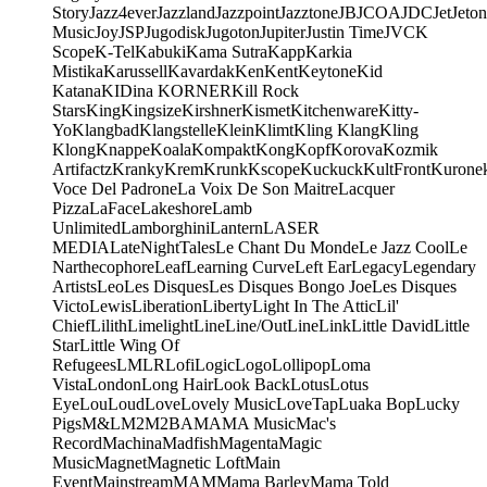
Story
Jazz4ever
Jazzland
Jazzpoint
Jazztone
JB
JCOA
JDC
Jet
Jeton
Music
Joy
JSP
Jugodisk
Jugoton
Jupiter
Justin Time
JVC
K
Scope
K-Tel
Kabuki
Kama Sutra
Kapp
Karkia
Mistika
Karussell
Kavardak
Ken
Kent
Keytone
Kid
Katana
KIDina KORNER
Kill Rock
Stars
King
Kingsize
Kirshner
Kismet
Kitchenware
Kitty-
Yo
Klangbad
Klangstelle
Klein
Klimt
Kling Klang
Kling
Klong
Knappe
Koala
Kompakt
Kong
Kopf
Korova
Kozmik
Artifactz
Kranky
Krem
Krunk
Kscope
Kuckuck
KultFront
Kurone
Voce Del Padrone
La Voix De Son Maitre
Lacquer
Pizza
LaFace
Lakeshore
Lamb
Unlimited
Lamborghini
Lantern
LASER
MEDIA
LateNightTales
Le Chant Du Monde
Le Jazz Cool
Le
Narthecophore
Leaf
Learning Curve
Left Ear
Legacy
Legendary
Artists
Leo
Les Disques
Les Disques Bongo Joe
Les Disques
Victo
Lewis
Liberation
Liberty
Light In The Attic
Lil'
Chief
Lilith
Limelight
Line
Line/OutLine
Link
Little David
Little
Star
Little Wing Of
Refugees
LMLR
Lofi
Logic
Logo
Lollipop
Loma
Vista
London
Long Hair
Look Back
Lotus
Lotus
Eye
Lou
Loud
Love
Lovely Music
LoveTap
Luaka Bop
Lucky
Pigs
M&L
M2
M2BA
MA
MA Music
Mac's
Record
Machina
Madfish
Magenta
Magic
Music
Magnet
Magnetic Loft
Main
Event
Mainstream
MAM
Mama Barley
Mama Told