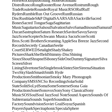
Horse
Rocktopus
Rolling Stones
Romuald
Distro
Ronco
Rong
Rooster
Rose Avenue
Rostrum
Rough
Trade
Roulette
Rounder
Royal Music
RSO
Ruf
Ruff
Ryders
Rumble
Run Out Groove
Runt
Russian
Disc
Rustblade
S&P Digital
SAAR
SABA
Sackville
Sacred
Bones
Sacred Tongue
Saga
Sagittarian
Music
Saguitarius
Salsoul
Salvation
Salvo
Samadhisound
Samurai
Ducan
Sastruphon
Saturn Research
Savitor
Savoy
Savoy
Jazz
Scene
Scepter
Schwann Musica Sacra
Score
Scotti
Bros.
Scotti Brothers
Screaming Apple
Sea Breeze Jazz
Second
Records
Secretly Canadian
Seelie
Court
SERWED
Setalight
Shady
Shakey
Pictures
Shark
Sheffield
Shimmy-Disc
Shining
Sioux
Shout
Shrapnel
Siboney
SideOneDummy
Signature
Silva
Screen
Silver
Lining
Silvertone
Sin
Singlebrook
Sintez
Sire
Sireena
Situation
Two
Sky
Slash
Smash
Smith Hyde
Productions
Smithsonian
Smoky Mary Phonograph
Company
SMS
SNC
So Recordings
Solar
Solid
State
Soliti
SoLyd
Soma
Some
Somerset
Sona Gaia
Productions
Sonet
Sonovox
Sony
Sony Classical
Sony
Music
SOS
Soul
Soul Jazz
Soul Note
Sound Aspects
Sounds Of
Subterrania
Sounds Superb
Soundtrack
Factory
Soundvision
Soviet Grail
Soyuz
Spanish
Prayers
Spark
Spectraphonic
Specula
Sphere