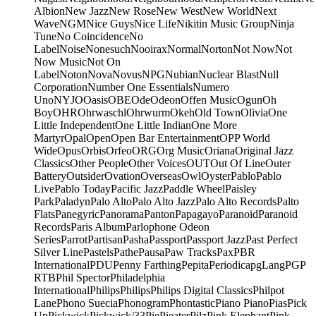
Albion
New Jazz
New Rose
New West
New World
Next
Wave
NGM
Nice Guys
Nice Life
Nikitin Music Group
Ninja
Tune
No Coincidence
No
Label
Noise
Nonesuch
Nooirax
Normal
Norton
Not Now
Not
Now Music
Not On
Label
Noton
Nova
Novus
NPG
Nubian
Nuclear Blast
Null
Corporation
Number One Essentials
Numero
Uno
NYJO
Oasis
OBE
Ode
Odeon
Offen Music
Ogun
Oh
Boy
OHR
Ohrwaschl
Ohrwurm
Okeh
Old Town
Olivia
One
Little Independent
One Little Indian
One More
Martyr
Opal
Open
Open Bar Entertainment
OPP World
Wide
Opus
Orbis
Orfeo
ORG
Org Music
Oriana
Original Jazz
Classics
Other People
Other Voices
OUT
Out Of Line
Outer
Battery
Outsider
Ovation
Overseas
Owl
Oyster
Pablo
Pablo
Live
Pablo Today
Pacific Jazz
Paddle Wheel
Paisley
Park
Paladyn
Palo Alto
Palo Alto Jazz
Palo Alto Records
Palto
Flats
Panegyric
Panorama
Panton
Papagayo
Paranoid
Paranoid
Records
Paris Album
Parlophone Odeon
Series
Parrot
Partisan
Pasha
Passport
Passport Jazz
Past Perfect
Silver Line
Pastels
Pathe
Pausa
Paw Tracks
Pax
PBR
International
PDU
Penny Farthing
Pepita
Periodica
pgLang
PGP
RTB
Phil Spector
Philadelphia
International
Philips
Philips
Philips Digital Classics
Philpot
Lane
Phono Suecia
Phonogram
Phontastic
Piano Piano
Pias
Pick
Up
Pickwick
Pickwick/33
Pie
Pieater
Pilz
Pink Elephant
Pink