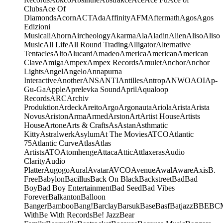
Clubs
Ace Of
Diamonds
Acorn
ACT
Ada
Affinity
AFM
Aftermath
Agos
Agos
Edizioni
Musicali
Ahorn
Aircheology
Akarma
Ala
Aladin
Alien
Aliso
Aliso
Music
All Life
All Round Trading
Alligator
Alternative
Tentacles
Alto
Alucard
Amadeo
America
American
American
Clave
Amiga
Ampex
Ampex Records
Amulet
Anchor
Anchor
Lights
Angel
Angelo
Annapurna
Interactive
Another
ANS
ANTI
Antilles
Antrop
ANWO
AOI
Ap-
Gu-Ga
Apple
Aprelevka Sound
April
Aqualoop
Records
ARC
Archiv
Produktion
Ardeck
Areito
Argo
Argonauta
Ariola
Arista
Arista
Novus
Ariston
Arma
Armed
Arston
Art
Artist House
Artists
House
Artone
Arts & Crafts
As
Astan
Asthmatic
Kitty
Astralwerk
Asylum
At The Movies
ATCO
Atlantic
75
Atlantic Curve
Atlas
Atlas
Artists
ATO
Atomhenge
Attaca
Attic
Attlaxeras
Audio
Clarity
Audio
Platter
Augogo
Aural
Avatar
AVCO
Avenue
Awal
Aware
Axis
B.
Free
Babylon
Bacillus
Back On Black
Backstreet
Bad
Bad
Boy
Bad Boy Entertainment
Bad Seed
Bad Vibes
Forever
Balkanton
Balloon
Banger
Bamboo
Bang!
Barclay
Barsuk
Base
Basf
Batjazz
BBE
BC
With
Be With Records
Be! Jazz
Bear