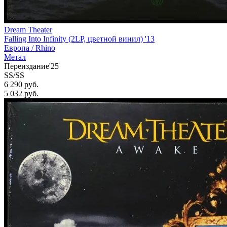
Dream Theater
Falling Into Infinity (2LP, цветной винил) '13
Европа /
Rhino
Метал
Переиздание'25
SS/SS
6 290 руб.
5 032
руб.