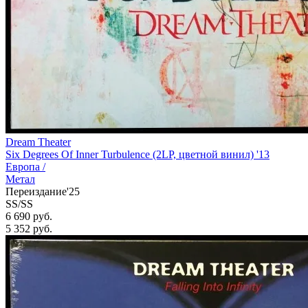
Dream Theater
Six Degrees Of Inner Turbulence (2LP, цветной винил) '13
Европа /
Метал
Переиздание'25
SS/SS
6 690 руб.
5 352
руб.