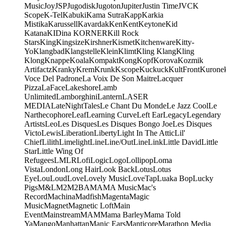
Music
Joy
JSP
Jugodisk
Jugoton
Jupiter
Justin Time
JVC
K
Scope
K-Tel
Kabuki
Kama Sutra
Kapp
Karkia
Mistika
Karussell
Kavardak
Ken
Kent
Keytone
Kid
Katana
KIDina KORNER
Kill Rock
Stars
King
Kingsize
Kirshner
Kismet
Kitchenware
Kitty-
Yo
Klangbad
Klangstelle
Klein
Klimt
Kling Klang
Kling
Klong
Knappe
Koala
Kompakt
Kong
Kopf
Korova
Kozmik
Artifactz
Kranky
Krem
Krunk
Kscope
Kuckuck
KultFront
Kurone
Voce Del Padrone
La Voix De Son Maitre
Lacquer
Pizza
LaFace
Lakeshore
Lamb
Unlimited
Lamborghini
Lantern
LASER
MEDIA
LateNightTales
Le Chant Du Monde
Le Jazz Cool
Le
Narthecophore
Leaf
Learning Curve
Left Ear
Legacy
Legendary
Artists
Leo
Les Disques
Les Disques Bongo Joe
Les Disques
Victo
Lewis
Liberation
Liberty
Light In The Attic
Lil'
Chief
Lilith
Limelight
Line
Line/OutLine
Link
Little David
Little
Star
Little Wing Of
Refugees
LMLR
Lofi
Logic
Logo
Lollipop
Loma
Vista
London
Long Hair
Look Back
Lotus
Lotus
Eye
Lou
Loud
Love
Lovely Music
LoveTap
Luaka Bop
Lucky
Pigs
M&L
M2
M2BA
MA
MA Music
Mac's
Record
Machina
Madfish
Magenta
Magic
Music
Magnet
Magnetic Loft
Main
Event
Mainstream
MAM
Mama Barley
Mama Told
Ya
Mango
Manhattan
Manic Ears
Manticore
Marathon Media