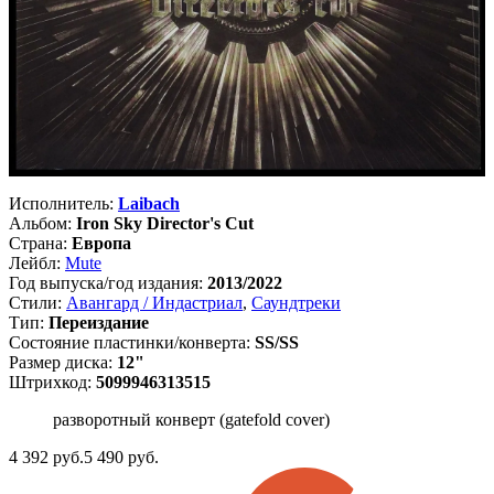
Исполнитель:
Laibach
Альбом:
Iron Sky Director's Cut
Страна:
Европа
Лейбл:
Mute
Год выпуска/год издания:
2013/2022
Стили:
Авангард / Индастриал
,
Саундтреки
Тип:
Переиздание
Состояние пластинки/конверта:
SS/SS
Размер диска:
12"
Штрихкод:
5099946313515
разворотный конверт (gatefold cover)
4 392
руб.
5 490 руб.