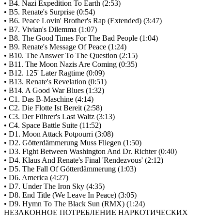
• B4. Nazi Expedition To Earth (2:53)
• B5. Renate's Surprise (0:54)
• B6. Peace Lovin' Brother's Rap (Extended) (3:47)
• B7. Vivian's Dilemma (1:07)
• B8. The Good Times For The Bad People (1:04)
• B9. Renate's Message Of Peace (1:24)
• B10. The Answer To The Question (2:15)
• B11. The Moon Nazis Are Coming (0:35)
• B12. 125' Later Ragtime (0:09)
• B13. Renate's Revelation (0:51)
• B14. A Good War Blues (1:32)
• C1. Das B-Maschine (4:14)
• C2. Die Flotte Ist Bereit (2:58)
• C3. Der Führer's Last Waltz (3:13)
• C4. Space Battle Suite (11:52)
• D1. Moon Attack Potpourri (3:08)
• D2. Götterdämmerung Muss Fliegen (1:50)
• D3. Fight Between Washington And Dr. Richter (0:40)
• D4. Klaus And Renate's Final 'Rendezvous' (2:12)
• D5. The Fall Of Götterdämmerung (1:03)
• D6. America (4:27)
• D7. Under The Iron Sky (4:35)
• D8. End Title (We Leave In Peace) (3:05)
• D9. Hymn To The Black Sun (RMX) (1:24)
НЕЗАКОННОЕ ПОТРЕБЛЕНИЕ НАРКОТИЧЕСКИХ