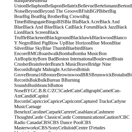
Banquet
Bell
Bella
Union
Bellaphon
Bellapon
Bellatrix
Bellevue
Bertelsmann
Berton
Noise
Beyond
Beyond The Groove
BFish
BGP
Biber
Big
Bear
Big Beat
Big Brother
Big Crown
Big
Time
Billingsgate
Bingo
BIS
Bla Bla
Black Acre
Black And
Blue
Black And Blue
Black Cat
Black Forum
Black Jazz
Black
Lion
Black Screen
Black
Truffle
Blackened
Blackground
Blackhawk
Blackwood
Blanco
Y Negro
Blind Pig
Blow Up
Blue Horizon
Blue Moon
Blue
Silver
Blue Sky
Blue Thumb
Bluebird
Blues
Encore
BMG
Boardwalk
Bomba
Bomba Music
Bon
Air
Boplicity
Born Bad
Boston International
Boulevard
Brain
Crusher
Brainfeeder
Branch Music
Brave
Bridge Nine
Records
Bright Midnight Archives
British
Grove
Broma16
Bronze
Brownswood
BRS
Brunswick
Brutalist
Bt
Records
Buk
Bulk
Bureau B
Burning
Sounds
Bushbranch
Button
Nose
BYG
C.B.R.
C/Z
C5
Cadet
Cain
Calligraph
Camel
Can-
Am
Candid
Capitol
Records
Capriccio
Caprice
Capricorn
Captured Tracks
Carlyne
Music
Carnage
Benelux
Caroline
Carpark
Carrere
Casablanca
Cashmere
Thoughts
Castle Classics
Castle Communications
Caution!
CBC
Radio Canada
CBS
CBS Dance Pool
CBS
Masterworks
CBS/Sony
Celluloid
Centre D'etudes