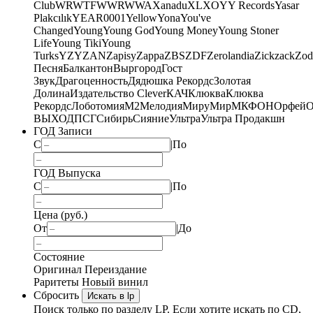
Club
WRWTFWWR
WWA
Xanadu
XL
XO
Y
Y Records
Yasar
Plakcılık
YEAR0001
Yellow
Yona
You've
Changed
Young
Young God
Young Money
Young Stoner
Life
Young Tiki
Young
Turks
YZY
ZAN
Zapisy
Zappa
ZBS
ZDF
Zerolandia
Zickzack
Zod
Песня
Балкантон
Выргород
Гост
Звук
Драгоценность
Дядюшка Рекордс
Золотая
Долина
Издательство Clever
КАЧ
Клюква
Клюква
Рекордс
Лоботомия
М2
Мелодия
МируМир
МКФОН
Орфей
О
ВЫХОД
ПСГ
Сибирь
Сияние
Ультра
Ультра Продакшн
ГОД Записи
С
|
По
ГОД Выпуска
С
|
По
Цена (руб.)
От
|
До
Состояние
Оригинал
Переиздание
Раритеты
Новый винил
Сбросить
Искать в lp
Поиск только по разделу LP. Если хотите искать по CD,