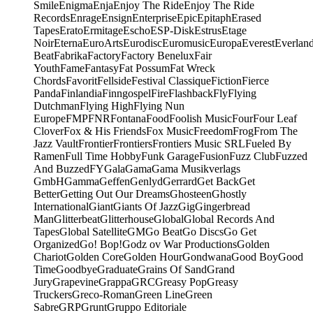
Smile
Enigma
Enja
Enjoy The Ride
Enjoy The Ride
Records
Enrage
Ensign
Enterprise
Epic
Epitaph
Erased
Tapes
Erato
Ermitage
Escho
ESP-Disk
Estrus
Etage
Noir
Eterna
EuroArts
Eurodisc
Euromusic
Europa
Everest
Everlan
Beat
Fabrika
Factory
Factory Benelux
Fair
Youth
Fame
Fantasy
Fat Possum
Fat Wreck
Chords
Favorit
Fellside
Festival Classique
Fiction
Fierce
Panda
Finlandia
Finngospel
Fire
Flashback
Fly
Flying
Dutchman
Flying High
Flying Nun
Europe
FMP
FNR
Fontana
Food
Foolish Music
Four
Four Leaf
Clover
Fox & His Friends
Fox Music
Freedom
Frog
From The
Jazz Vault
Frontier
Frontiers
Frontiers Music SRL
Fueled By
Ramen
Full Time Hobby
Funk Garage
Fusion
Fuzz Club
Fuzzed
And Buzzed
FY
Gala
Gama
Gama Musikverlags
GmbH
Gamma
Geffen
Genlyd
Gerrard
Get Back
Get
Better
Getting Out Our Dreams
Ghosteen
Ghostly
International
Giant
Giants Of Jazz
Gig
Gingerbread
Man
Glitterbeat
Glitterhouse
Global
Global Records And
Tapes
Global Satellite
GM
Go Beat
Go Discs
Go Get
Organized
Go! Bop!
Godz ov War Productions
Golden
Chariot
Golden Core
Golden Hour
Gondwana
Good Boy
Good
Time
Goodbye
Graduate
Grains Of Sand
Grand
Jury
Grapevine
Grappa
GRC
Greasy Pop
Greasy
Truckers
Greco-Roman
Green Line
Green
Sabre
GRP
Grunt
Gruppo Editoriale