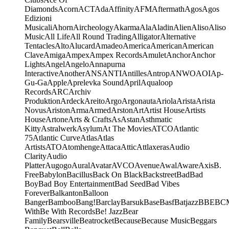
Diamonds
Acorn
ACT
Ada
Affinity
AFM
Aftermath
Agos
Agos
Edizioni
Musicali
Ahorn
Aircheology
Akarma
Ala
Aladin
Alien
Aliso
Aliso
Music
All Life
All Round Trading
Alligator
Alternative
Tentacles
Alto
Alucard
Amadeo
America
American
American
Clave
Amiga
Ampex
Ampex Records
Amulet
Anchor
Anchor
Lights
Angel
Angelo
Annapurna
Interactive
Another
ANS
ANTI
Antilles
Antrop
ANWO
AOI
Ap-
Gu-Ga
Apple
Aprelevka Sound
April
Aqualoop
Records
ARC
Archiv
Produktion
Ardeck
Areito
Argo
Argonauta
Ariola
Arista
Arista
Novus
Ariston
Arma
Armed
Arston
Art
Artist House
Artists
House
Artone
Arts & Crafts
As
Astan
Asthmatic
Kitty
Astralwerk
Asylum
At The Movies
ATCO
Atlantic
75
Atlantic Curve
Atlas
Atlas
Artists
ATO
Atomhenge
Attaca
Attic
Attlaxeras
Audio
Clarity
Audio
Platter
Augogo
Aural
Avatar
AVCO
Avenue
Awal
Aware
Axis
B.
Free
Babylon
Bacillus
Back On Black
Backstreet
Bad
Bad
Boy
Bad Boy Entertainment
Bad Seed
Bad Vibes
Forever
Balkanton
Balloon
Banger
Bamboo
Bang!
Barclay
Barsuk
Base
Basf
Batjazz
BBE
BC
With
Be With Records
Be! Jazz
Bear
Family
Bearsville
Beatrocket
Because
Because Music
Beggars