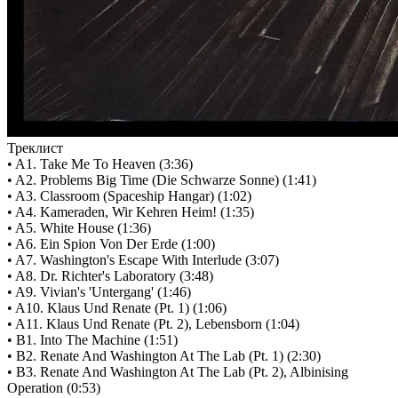
Треклист
• A1. Take Me To Heaven (3:36)
• A2. Problems Big Time (Die Schwarze Sonne) (1:41)
• A3. Classroom (Spaceship Hangar) (1:02)
• A4. Kameraden, Wir Kehren Heim! (1:35)
• A5. White House (1:36)
• A6. Ein Spion Von Der Erde (1:00)
• A7. Washington's Escape With Interlude (3:07)
• A8. Dr. Richter's Laboratory (3:48)
• A9. Vivian's 'Untergang' (1:46)
• A10. Klaus Und Renate (Pt. 1) (1:06)
• A11. Klaus Und Renate (Pt. 2), Lebensborn (1:04)
• B1. Into The Machine (1:51)
• B2. Renate And Washington At The Lab (Pt. 1) (2:30)
• B3. Renate And Washington At The Lab (Pt. 2), Albinising
Operation (0:53)