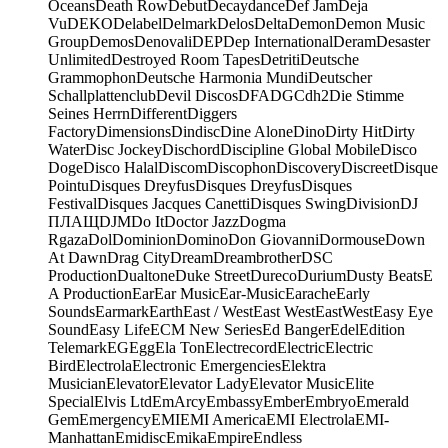
Oceans
Death Row
Debut
Decaydance
Def Jam
Deja
Vu
DEKO
Delabel
Delmark
Delos
Delta
Demon
Demon Music
Group
Demos
Denovali
DEP
Dep International
Deram
Desaster
Unlimited
Destroyed Room Tapes
Detriti
Deutsche
Grammophon
Deutsche Harmonia Mundi
Deutscher
Schallplattenclub
Devil Discos
DFA
DGC
dh2
Die Stimme
Seines Herrn
Different
Diggers
Factory
Dimensions
Dindisc
Dine Alone
Dino
Dirty Hit
Dirty
Water
Disc Jockey
Dischord
Discipline Global Mobile
Disco
Doge
Disco Halal
Discom
Discophon
Discovery
Discreet
Disque
Pointu
Disques Dreyfus
Disques Dreyfus
Disques
Festival
Disques Jacques Canetti
Disques Swing
Division
DJ
ПЛАЩ
DJM
Do It
Doctor Jazz
Dogma
Rgaza
Dol
Dominion
Domino
Don Giovanni
Dormouse
Down
At Dawn
Drag City
Dream
Dreambrother
DSC
Production
Dualtone
Duke Street
Dureco
Durium
Dusty Beats
E
A Production
Ear
Ear Music
Ear-Music
Earache
Early
Sounds
Earmark
Earth
East / West
East West
EastWest
Easy Eye
Sound
Easy Life
ECM New Series
Ed Banger
Edel
Edition
Telemark
EG
Egg
Ela Ton
Electrecord
Electric
Electric
Bird
Electrola
Electronic Emergencies
Elektra
Musician
Elevator
Elevator Lady
Elevator Music
Elite
Special
Elvis Ltd
EmArcy
Embassy
Ember
Embryo
Emerald
Gem
Emergency
EMI
EMI America
EMI Electrola
EMI-
Manhattan
Emidisc
Emika
Empire
Endless