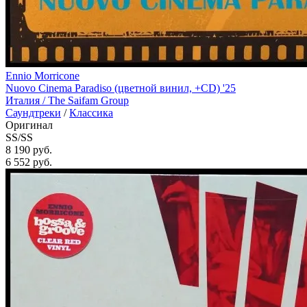
Ennio Morricone
Nuovo Cinema Paradiso (цветной винил, +CD) '25
Италия /
The Saifam Group
Саундтреки
/
Классика
Оригинал
SS/SS
8 190 руб.
6 552
руб.