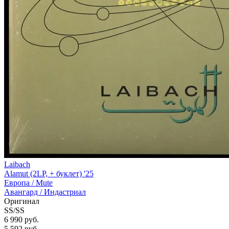
Laibach
Alamut (2LP, + буклет) '25
Европа /
Mute
Авангард / Индастриал
Оригинал
SS/SS
6 990 руб.
5 592
руб.