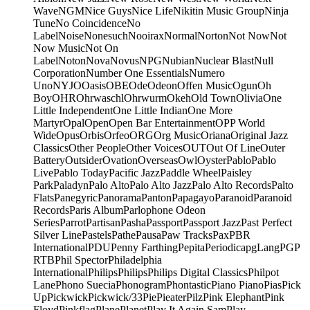
Wave
NGM
Nice Guys
Nice Life
Nikitin Music Group
Ninja
Tune
No Coincidence
No
Label
Noise
Nonesuch
Nooirax
Normal
Norton
Not Now
Not
Now Music
Not On
Label
Noton
Nova
Novus
NPG
Nubian
Nuclear Blast
Null
Corporation
Number One Essentials
Numero
Uno
NYJO
Oasis
OBE
Ode
Odeon
Offen Music
Ogun
Oh
Boy
OHR
Ohrwaschl
Ohrwurm
Okeh
Old Town
Olivia
One
Little Independent
One Little Indian
One More
Martyr
Opal
Open
Open Bar Entertainment
OPP World
Wide
Opus
Orbis
Orfeo
ORG
Org Music
Oriana
Original Jazz
Classics
Other People
Other Voices
OUT
Out Of Line
Outer
Battery
Outsider
Ovation
Overseas
Owl
Oyster
Pablo
Pablo
Live
Pablo Today
Pacific Jazz
Paddle Wheel
Paisley
Park
Paladyn
Palo Alto
Palo Alto Jazz
Palo Alto Records
Palto
Flats
Panegyric
Panorama
Panton
Papagayo
Paranoid
Paranoid
Records
Paris Album
Parlophone Odeon
Series
Parrot
Partisan
Pasha
Passport
Passport Jazz
Past Perfect
Silver Line
Pastels
Pathe
Pausa
Paw Tracks
Pax
PBR
International
PDU
Penny Farthing
Pepita
Periodica
pgLang
PGP
RTB
Phil Spector
Philadelphia
International
Philips
Philips
Philips Digital Classics
Philpot
Lane
Phono Suecia
Phonogram
Phontastic
Piano Piano
Pias
Pick
Up
Pickwick
Pickwick/33
Pie
Pieater
Pilz
Pink Elephant
Pink
Floyd
Pinkflag
Plane
Planet
Play It Again Sam
Play