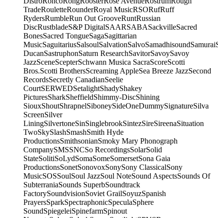
Distro
Ronco
Rong
Rooster
Rose Avenue
Rostrum
Rough
Trade
Roulette
Rounder
Royal Music
RSO
Ruf
Ruff
Ryders
Rumble
Run Out Groove
Runt
Russian
Disc
Rustblade
S&P Digital
SAAR
SABA
Sackville
Sacred
Bones
Sacred Tongue
Saga
Sagittarian
Music
Saguitarius
Salsoul
Salvation
Salvo
Samadhisound
Samurai
Ducan
Sastruphon
Saturn Research
Savitor
Savoy
Savoy
Jazz
Scene
Scepter
Schwann Musica Sacra
Score
Scotti
Bros.
Scotti Brothers
Screaming Apple
Sea Breeze Jazz
Second
Records
Secretly Canadian
Seelie
Court
SERWED
Setalight
Shady
Shakey
Pictures
Shark
Sheffield
Shimmy-Disc
Shining
Sioux
Shout
Shrapnel
Siboney
SideOneDummy
Signature
Silva
Screen
Silver
Lining
Silvertone
Sin
Singlebrook
Sintez
Sire
Sireena
Situation
Two
Sky
Slash
Smash
Smith Hyde
Productions
Smithsonian
Smoky Mary Phonograph
Company
SMS
SNC
So Recordings
Solar
Solid
State
Soliti
SoLyd
Soma
Some
Somerset
Sona Gaia
Productions
Sonet
Sonovox
Sony
Sony Classical
Sony
Music
SOS
Soul
Soul Jazz
Soul Note
Sound Aspects
Sounds Of
Subterrania
Sounds Superb
Soundtrack
Factory
Soundvision
Soviet Grail
Soyuz
Spanish
Prayers
Spark
Spectraphonic
Specula
Sphere
Sound
Spiegelei
Spinefarm
Spinout