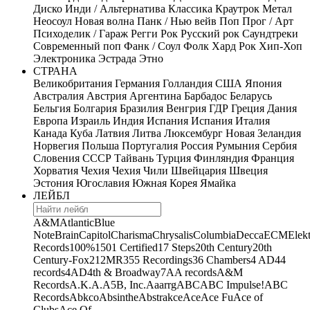
Диско
Инди / Альтернатива
Классика
Краутрок
Метал
Неосоул
Новая волна
Панк / Нью вейв
Поп
Прог / Арт
Психоделик / Гараж
Регги
Рок
Русский рок
Саундтреки
Современный поп
Фанк / Соул
Фолк
Хард Рок
Хип-Хоп
Электроника
Эстрада
Этно
СТРАНА
Великобритания
Германия
Голландия
США
Япония
Австралия
Австрия
Аргентина
Барбадос
Беларусь
Бельгия
Болгария
Бразилия
Венгрия
ГДР
Греция
Дания
Европа
Израиль
Индия
Испания
Испания
Италия
Канада
Куба
Латвия
Литва
Люксембург
Новая Зеландия
Норвегия
Польша
Португалия
Россия
Румыния
Сербия
Словения
СССР
Тайвань
Турция
Финляндия
Франция
Хорватия
Чехия
Чехия
Чили
Швейцария
Швеция
Эстония
Югославия
Южная Корея
Ямайка
ЛЕЙБЛ
A&M
Atlantic
Blue
Note
Brain
Capitol
Charisma
Chrysalis
Columbia
Decca
ECM
Elek
Records
100%
1501 Certified
17 Steps
20th Century
20th
Century-Fox
21
2MR
355 Recordings
36 Chambers
4 AD
44
records
4AD
4th & Broadway
7A
A records
A&M
Records
A.K.A.
A5B, Inc.
Aaarrg
ABC
ABC Impulse!
ABC
Records
Abkco
Absinthe
Abstrakce
Ace
Ace Fu
Ace of
Clubs
Ace Of